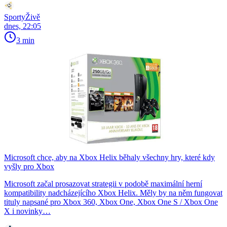
SportyŽivě
dnes, 22:05
3 min
Microsoft chce, aby na Xbox Helix běhaly všechny hry, které kdy
vyšly pro Xbox
Microsoft začal prosazovat strategii v podobě maximální herní
kompatibility nadcházejícího Xbox Helix. Měly by na něm fungovat
tituly napsané pro Xbox 360, Xbox One, Xbox One S / Xbox One
X i novinky…