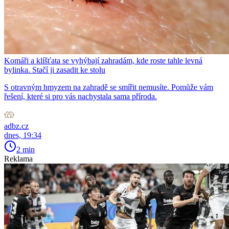
Komáři a klíšťata se vyhýbají zahradám, kde roste tahle levná
bylinka. Stačí ji zasadit ke stolu
S otravným hmyzem na zahradě se smířit nemusíte. Pomůže vám
řešení, které si pro vás nachystala sama příroda.
adbz.cz
dnes, 19:34
2 min
Reklama