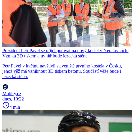
Prezident Petr Pavel se přijel podívat na nový kostel v Neratovicích.
Vzniká 3D tiskem a uvnitř bude lezecká stěna
Petr Pavel v květnu navštívil staveniště prvního kostela v Česku,
jehož věž má vzniknout 3D tiskem betonu. Součástí věže bude i
lezecká stěna.
Mobify.cz
dnes, 19:22
4 min