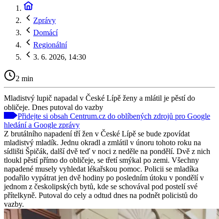
Zprávy
Domácí
Regionální
3. 6. 2026, 14:30
2 min
Mladistvý lupič napadal v České Lípě ženy a mlátil je pěstí do
obličeje. Dnes putoval do vazby
Přidejte si obsah Centrum.cz do oblíbených zdrojů pro Google
hledání a Google zprávy
Z brutálního napadení tří žen v České Lípě se bude zpovídat
mladistvý mladík. Jednu okradl a zmlátil v únoru tohoto roku na
sídlišti Špičák, další dvě teď v noci z neděle na pondělí. Dvě z nich
tloukl pěstí přímo do obličeje, se třetí smýkal po zemi. Všechny
napadené musely vyhledat lékařskou pomoc. Policii se mladíka
podařilo vypátrat jen dvě hodiny po posledním útoku v pondělí v
jednom z českolipských bytů, kde se schovával pod postelí své
přítelkyně. Putoval do cely a odtud dnes na podnět policistů do
vazby.