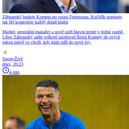
Zábranský buduje Kometu po vzoru Fergusona. Kučeřík popisuje,
jak šéf kontroluje každý detail klubu
Majitel, generální manažer a nově opět hlavní trenér v jedné osobě.
Libor Zábranský stáhl veškeré sportovní řízení Komety do svých
rukou právě ve chvíli, kdy klub míří do nové éry.
SportyŽivě
dnes, 20:23
4 min