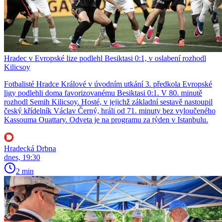
Hradec v Evropské lize podlehl Besiktasi 0:1, v oslabení rozhodl
Kilicsoy
Fotbalisté Hradce Králové v úvodním utkání 3. předkola Evropské
ligy podlehli doma favorizovanému Besiktasi 0:1. V 80. minutě
rozhodl Semih Kilicsoy. Hosté, v jejichž základní sestavě nastoupil
český křídelník Václav Černý, hráli od 71. minuty bez vyloučeného
Kassouma Ouattary. Odveta je na programu za týden v Istanbulu.
Hradecká Drbna
dnes, 19:30
2 min