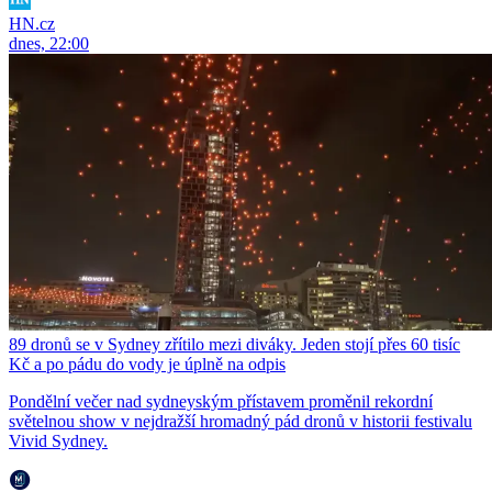
HN.cz
dnes, 22:00
89 dronů se v Sydney zřítilo mezi diváky. Jeden stojí přes 60 tisíc
Kč a po pádu do vody je úplně na odpis
Pondělní večer nad sydneyským přístavem proměnil rekordní
světelnou show v nejdražší hromadný pád dronů v historii festivalu
Vivid Sydney.