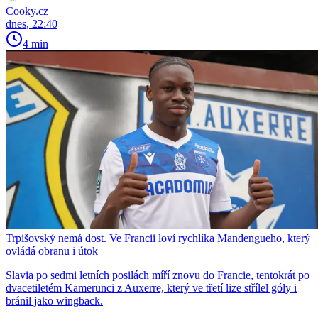
Cooky.cz
dnes, 22:40
4 min
Trpišovský nemá dost. Ve Francii loví rychlíka Mandengueho, který
ovládá obranu i útok
Slavia po sedmi letních posilách míří znovu do Francie, tentokrát po
dvacetiletém Kamerunci z Auxerre, který ve třetí lize střílel góly i
bránil jako wingback.