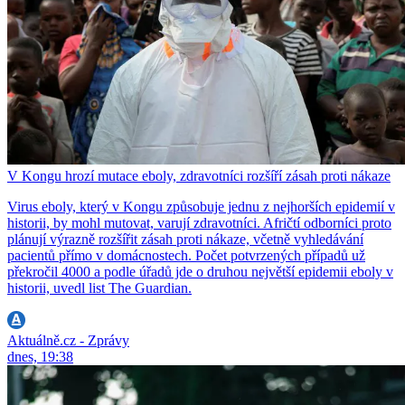
V Kongu hrozí mutace eboly, zdravotníci rozšíří zásah proti nákaze
Virus eboly, který v Kongu způsobuje jednu z nejhorších epidemií v
historii, by mohl mutovat, varují zdravotníci. Afričtí odborníci proto
plánují výrazně rozšířit zásah proti nákaze, včetně vyhledávání
pacientů přímo v domácnostech. Počet potvrzených případů už
překročil 4000 a podle úřadů jde o druhou největší epidemii eboly v
historii, uvedl list The Guardian.
Aktuálně.cz - Zprávy
dnes, 19:38