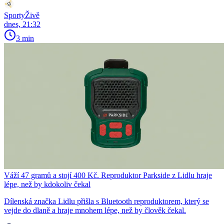
SportyŽivě
dnes, 21:32
3 min
Váží 47 gramů a stojí 400 Kč. Reproduktor Parkside z Lidlu hraje
lépe, než by kdokoliv čekal
Dílenská značka Lidlu přišla s Bluetooth reproduktorem, který se
vejde do dlaně a hraje mnohem lépe, než by člověk čekal.