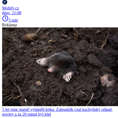
Mobify.cz
dnes, 21:08
3 min
Reklama
5 let jsme marně vyháněli krtka. Zahradník vzal kuchyňský odpad,
noviny a za 20 minut byl klid