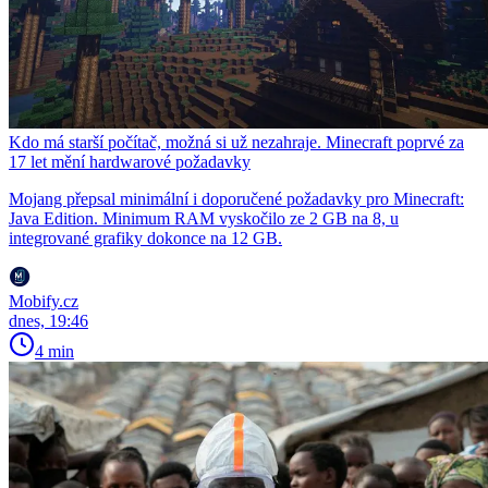
Kdo má starší počítač, možná si už nezahraje. Minecraft poprvé za
17 let mění hardwarové požadavky
Mojang přepsal minimální i doporučené požadavky pro Minecraft:
Java Edition. Minimum RAM vyskočilo ze 2 GB na 8, u
integrované grafiky dokonce na 12 GB.
Mobify.cz
dnes, 19:46
4 min