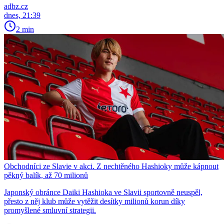
adbz.cz
dnes, 21:39
2 min
Obchodníci ze Slavie v akci. Z nechtěného Hashioky může kápnout
pěkný balík, až 70 milionů
Japonský obránce Daiki Hashioka ve Slavii sportovně neuspěl,
přesto z něj klub může vytěžit desítky milionů korun díky
promyšlené smluvní strategii.