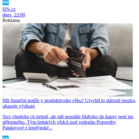
HN.cz
dnes, 22:00
Reklama
Mít finanční potíže v produktivním věku? Urychlí to stárnutí mozku,
ukazuje výzkum
Sice chudoba cti netratí, ale mít neustále hluboko do kapsy není nic
příjemného. Tým britských vědců pod vedením Praveethy
Patalayové z londýnské...