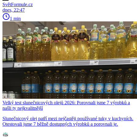
SvětFormule.cz
dnes, 22:47
1 min
Velký test slunečnicových olejů 2026: Porovnali jsme 7 výrobků a
našli ty nejkvalitnější
Slunečnicový olej patří mezi nejčastěji používané tuky v kuchyních.
Otestovali jsme 7 běžně dostupných výrobků a porovnali je.