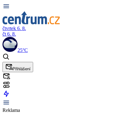
čtvrtek 6. 8.
čt 6. 8.
25°C
Přihlášení
Reklama