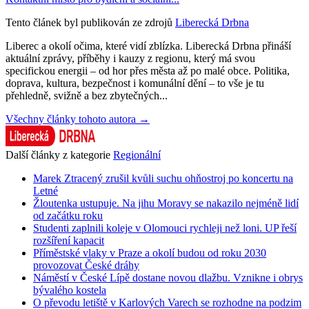
Tento článek byl publikován ze zdrojů
Liberecká Drbna
Liberec a okolí očima, které vidí zblízka. Liberecká Drbna přináší
aktuální zprávy, příběhy i kauzy z regionu, který má svou
specifickou energii – od hor přes města až po malé obce. Politika,
doprava, kultura, bezpečnost i komunální dění – to vše je tu
přehledně, svižně a bez zbytečných...
Všechny články tohoto autora →
Další články z kategorie
Regionální
Marek Ztracený zrušil kvůli suchu ohňostroj po koncertu na
Letné
Žloutenka ustupuje. Na jihu Moravy se nakazilo nejméně lidí
od začátku roku
Studenti zaplnili koleje v Olomouci rychleji než loni. UP řeší
rozšíření kapacit
Příměstské vlaky v Praze a okolí budou od roku 2030
provozovat České dráhy
Náměstí v České Lípě dostane novou dlažbu. Vznikne i obrys
bývalého kostela
O převodu letiště v Karlových Varech se rozhodne na podzim