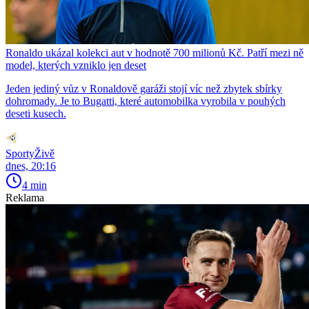
Ronaldo ukázal kolekci aut v hodnotě 700 milionů Kč. Patří mezi ně
model, kterých vzniklo jen deset
Jeden jediný vůz v Ronaldově garáži stojí víc než zbytek sbírky
dohromady. Je to Bugatti, které automobilka vyrobila v pouhých
deseti kusech.
SportyŽivě
dnes, 20:16
4 min
Reklama