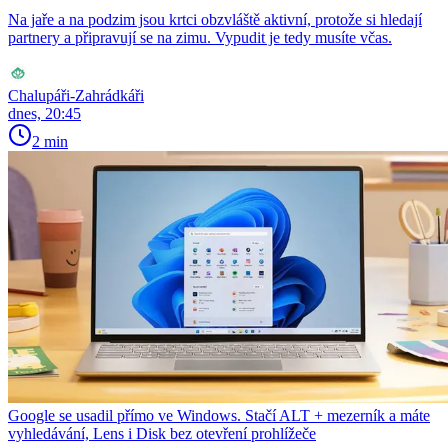
Na jaře a na podzim jsou krtci obzvláště aktivní, protože si hledají
partnery a připravují se na zimu. Vypudit je tedy musíte včas.
Chalupáři-Zahrádkáři
dnes, 20:45
2 min
Google se usadil přímo ve Windows. Stačí ALT + mezerník a máte
vyhledávání, Lens i Disk bez otevření prohlížeče