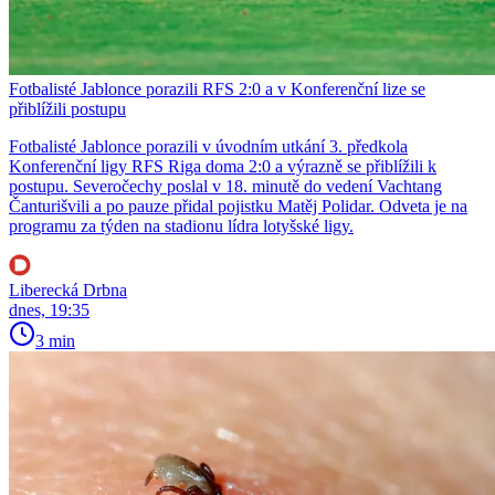
Fotbalisté Jablonce porazili RFS 2:0 a v Konferenční lize se
přiblížili postupu
Fotbalisté Jablonce porazili v úvodním utkání 3. předkola
Konferenční ligy RFS Riga doma 2:0 a výrazně se přiblížili k
postupu. Severočechy poslal v 18. minutě do vedení Vachtang
Čanturišvili a po pauze přidal pojistku Matěj Polidar. Odveta je na
programu za týden na stadionu lídra lotyšské ligy.
Liberecká Drbna
dnes, 19:35
3 min