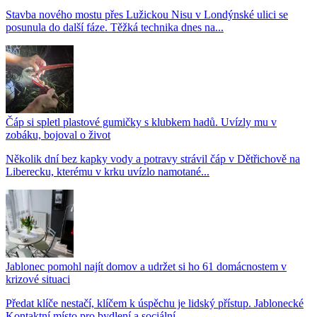
Stavba nového mostu přes Lužickou Nisu v Londýnské ulici se
posunula do další fáze. Těžká technika dnes na...
Čáp si spletl plastové gumičky s klubkem hadů. Uvízly mu v
zobáku, bojoval o život
Několik dní bez kapky vody a potravy strávil čáp v Dětřichově na
Liberecku, kterému v krku uvízlo namotané...
Jablonec pomohl najít domov a udržet si ho 61 domácnostem v
krizové situaci
Předat klíče nestačí, klíčem k úspěchu je lidský přístup. Jablonecké
Kontaktní místo pro bydlení a sociální...