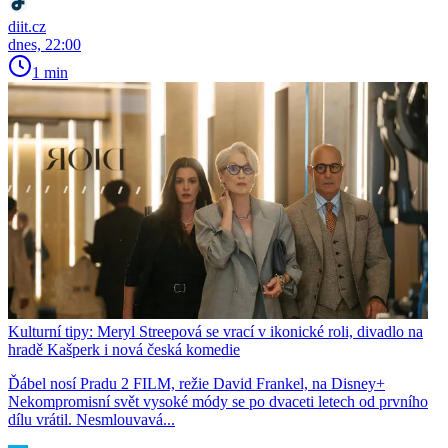
diit.cz
dnes, 22:00
1 min
Kulturní tipy: Meryl Streepová se vrací v ikonické roli, divadlo na
hradě Kašperk i nová česká komedie
Ďábel nosí Pradu 2 FILM, režie David Frankel, na Disney+
Nekompromisní svět vysoké módy se po dvaceti letech od prvního
dílu vrátil. Nesmlouvavá...