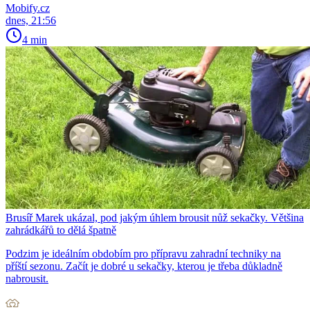
Mobify.cz
dnes, 21:56
4 min
Brusíř Marek ukázal, pod jakým úhlem brousit nůž sekačky. Většina
zahrádkářů to dělá špatně
Podzim je ideálním obdobím pro přípravu zahradní techniky na
příští sezonu. Začít je dobré u sekačky, kterou je třeba důkladně
nabrousit.