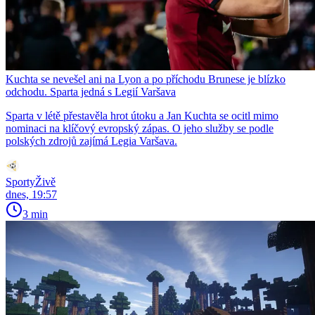
Kuchta se nevešel ani na Lyon a po příchodu Brunese je blízko
odchodu. Sparta jedná s Legií Varšava
Sparta v létě přestavěla hrot útoku a Jan Kuchta se ocitl mimo
nominaci na klíčový evropský zápas. O jeho služby se podle
polských zdrojů zajímá Legia Varšava.
SportyŽivě
dnes, 19:57
3 min