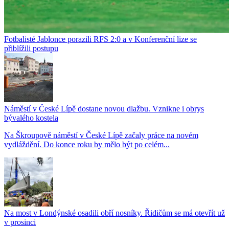
Fotbalisté Jablonce porazili RFS 2:0 a v Konferenční lize se
přiblížili postupu
Náměstí v České Lípě dostane novou dlažbu. Vznikne i obrys
bývalého kostela
Na Škroupově náměstí v České Lípě začaly práce na novém
vydláždění. Do konce roku by mělo být po celém...
Na most v Londýnské osadili obří nosníky. Řidičům se má otevřít už
v prosinci