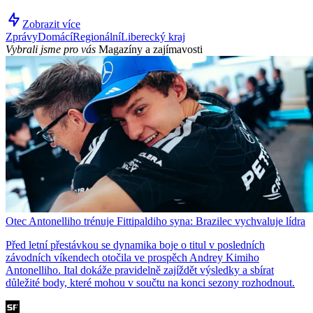
Zobrazit více
Zprávy
Domácí
Regionální
Liberecký kraj
Vybrali jsme pro vás
Magazíny a zajímavosti
Otec Antonelliho trénuje Fittipaldiho syna: Brazilec vychvaluje lídra
Před letní přestávkou se dynamika boje o titul v posledních
závodních víkendech otočila ve prospěch Andrey Kimiho
Antonelliho. Ital dokáže pravidelně zajíždět výsledky a sbírat
důležité body, které mohou v součtu na konci sezony rozhodnout.