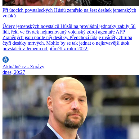
Při útocích povstaleckých Húsíů zemřelo na šest desítek jemenských
vojáků
Údery jemenských povstalců Húsíů na provládní jednotky zabily 58
lidí, řekl ve čtvrtek nejmenovaný vojenský zdroj agentuře AFP.
Zraněných jsou podle něj desítky. Předchozí údaje uváděly zhruba
čtyři desítky mrtvých. Mohlo by se tak jednat o nejkrvavější útok
povstalců v Jemenu od příměří z roku 2022.
Aktuálně.cz - Zprávy
dnes, 20:27