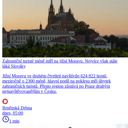
Zahraniční turisté méně míří na jižní Moravu. Nejvíce však stále
láká Slováky
Jižní Moravu ve druhém čtvrtletí navštívilo 624 822 hostů,
meziročně o 2300 méně, hlavní podíl na poklesu měl úbytek
zahraničních turistů. Přesto region zůstává po Praze druhým
nejnavštěvovanějším v Česku.
Brněnská Drbna
dnes, 05:00
1 min