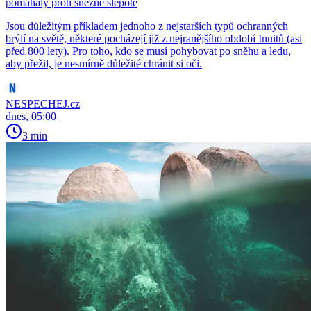
pomáhaly proti sněžné slepotě
Jsou důležitým příkladem jednoho z nejstarších typů ochranných
brýlí na světě, některé pocházejí již z nejranějšího období Inuitů (asi
před 800 lety). Pro toho, kdo se musí pohybovat po sněhu a ledu,
aby přežil, je nesmírně důležité chránit si oči.
NESPECHEJ.cz
dnes, 05:00
3 min