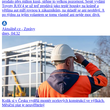
prodalo přes milion kusů, strhne to velkou pozornost. Šesté vydání
Toyoty RAV4 se už teď prodává jako teplé housky na krámě a
většina aut míří rovnou k zákazníkům, na skladě se ani neohřejí. A
po týdnu za jejím volantem se tomu vlastně ani nejde moc divit.
Aktuálně.cz - Zprávy
dnes, 04:32
Kolik si v Česku vydělá montér ocelových konstrukcí ve výškách.
Měsíční plat je neuvěřitelný