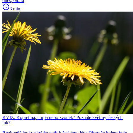
dnes, 04:56
3 min
KVÍZ: Kopretina, chrpa nebo zvonek? Poznáte květiny českých
luk?
Rozkvetlé louky zkrátka patří k českému létu. Přestože kolem řady