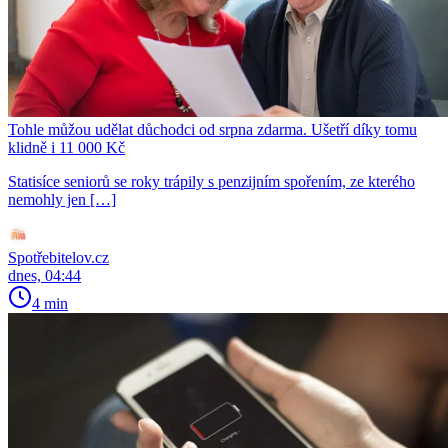
Tohle můžou udělat důchodci od srpna zdarma. Ušetří díky tomu
klidně i 11 000 Kč
Statisíce seniorů se roky trápily s penzijním spořením, ze kterého
nemohly jen […]
Spotřebitelov.cz
dnes, 04:44
4 min