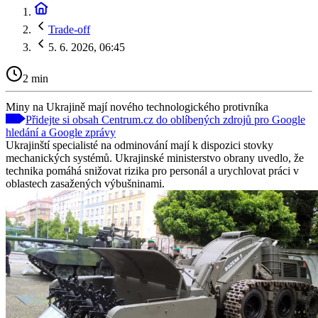
Trade-off
5. 6. 2026, 06:45
2 min
Miny na Ukrajině mají nového technologického protivníka
Přidejte si obsah Centrum.cz do oblíbených zdrojů pro Google
hledání a Google zprávy
Ukrajinští specialisté na odminování mají k dispozici stovky
mechanických systémů. Ukrajinské ministerstvo obrany uvedlo, že
technika pomáhá snižovat rizika pro personál a urychlovat práci v
oblastech zasažených výbušninami.