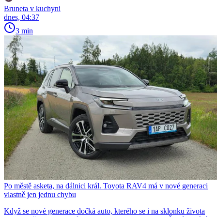
Bruneta v kuchyni
dnes, 04:37
3 min
Po městě asketa, na dálnici král. Toyota RAV4 má v nové generaci
vlastně jen jednu chybu
Když se nové generace dočká auto, kterého se i na sklonku života