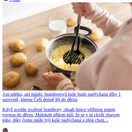
Ani mléko, ani máslo: bramborová kaše bude nadýchaná díky 1
surovině, kterou Češi denně lijí do dřezu
Když scedíte uvařené brambory, obsah hrnce většinou putuje
rovnou do dřezu. Málokdo přitom tuší, že se v tu chvíli zbavuje
toho, díky čemu může být kaše nadýchaná a plná chuti....