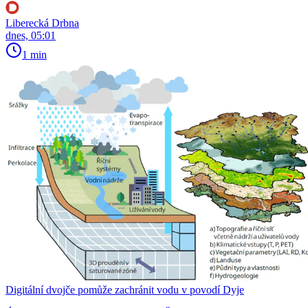
Liberecká Drbna
dnes, 05:01
1 min
Digitální dvojče pomůže zachránit vodu v povodí Dyje