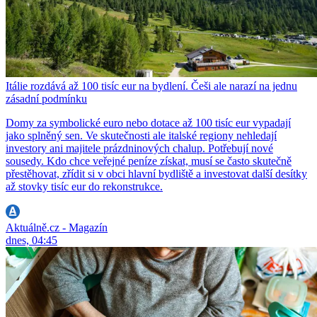
Itálie rozdává až 100 tisíc eur na bydlení. Češi ale narazí na jednu
zásadní podmínku
Domy za symbolické euro nebo dotace až 100 tisíc eur vypadají
jako splněný sen. Ve skutečnosti ale italské regiony nehledají
investory ani majitele prázdninových chalup. Potřebují nové
sousedy. Kdo chce veřejné peníze získat, musí se často skutečně
přestěhovat, zřídit si v obci hlavní bydliště a investovat další desítky
až stovky tisíc eur do rekonstrukce.
Aktuálně.cz - Magazín
dnes, 04:45