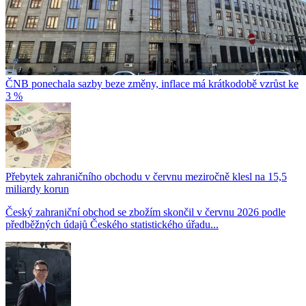
ČNB ponechala sazby beze změny, inflace má krátkodobě vzrůst ke
3 %
Přebytek zahraničního obchodu v červnu meziročně klesl na 15,5
miliardy korun
Český zahraniční obchod se zbožím skončil v červnu 2026 podle
předběžných údajů Českého statistického úřadu...