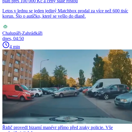
platí přes 100 000 Kč a ceny stále rostou
Letos v lednu se jeden jediný Matchbox prodal za více než 600 tisíc
korun. Šlo o autíčko, které se vešlo do dlaně.
Chalupáři-Zahrádkáři
dnes, 04:50
4 min
Řidič provedl bizarní manévr přímo před zraky policie. Vše