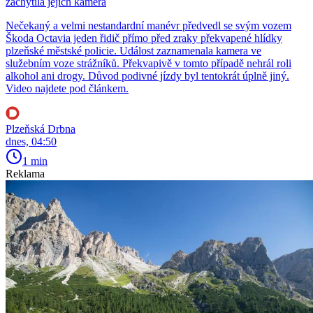
zachytila jejich kamera
Nečekaný a velmi nestandardní manévr předvedl se svým vozem
Škoda Octavia jeden řidič přímo před zraky překvapené hlídky
plzeňské městské policie. Událost zaznamenala kamera ve
služebním voze strážníků. Překvapivě v tomto případě nehrál roli
alkohol ani drogy. Důvod podivné jízdy byl tentokrát úplně jiný.
Video najdete pod článkem.
Plzeňská Drbna
dnes, 04:50
1 min
Reklama