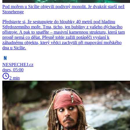
Pod mořem u Sicílie objevili podivný monolit. Je dvakrát starší než
Stonehenge
Představte si, že sestupujete do hloubky 40 metrů pod hladinu
Středozemního moře. Tma, ticho, jen bubliny z vašeho dýchacího
přístroje. A pak to spatříte – masivní kamennou strukturu, která tam
prostě nemá co dělat. Přesně tohle zažili potápěči vyslaní k
záhadnému objektu, který vědci zachytili při mapování mořského
dna u Sicílie.
NESPECHEJ.cz
dnes, 05:00
2 min