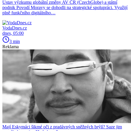
Ústav výzkumu globální změny AV ČR (CzechGlobe) a státní
podnik Povodí Moravy se dohodli na strategické spolupráci. Využijí
plně funkčního digitálního…
VodaDnes.cz
dnes, 05:00
3 min
Reklama
Mají Eskymáci šikmé oči z pradávných sněžných brýlí? Saze jim