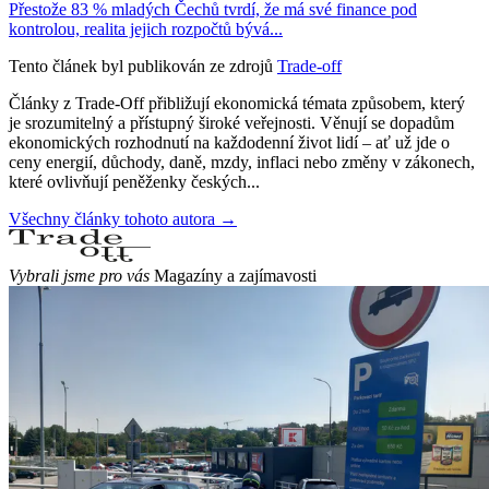
Přestože 83 % mladých Čechů tvrdí, že má své finance pod
kontrolou, realita jejich rozpočtů bývá...
Tento článek byl publikován ze zdrojů
Trade-off
Články z Trade-Off přibližují ekonomická témata způsobem, který
je srozumitelný a přístupný široké veřejnosti. Věnují se dopadům
ekonomických rozhodnutí na každodenní život lidí – ať už jde o
ceny energií, důchody, daně, mzdy, inflaci nebo změny v zákonech,
které ovlivňují peněženky českých...
Všechny články tohoto autora →
Vybrali jsme pro vás
Magazíny a zajímavosti