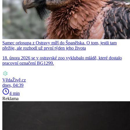
Samec orlosupa z Ostravy míří do Španělska. O tom, jestli tam
přežije, ale rozhodl už první týden jeho života
18. února 2026 se v ostravské zoo vyklubalo mládě, které dostalo
pracovní označení BG1299.
VědaŽivě.cz
dnes, 04:39
4 min
Reklama