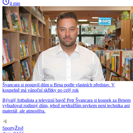
4 min
Švancara si postavil dům u Brna podle vlastních představ. V
koupelně má vánoční skřítky po celý rok
Bývalý fotbalista a televizní bavič Petr Švancara si kousek za Brnem
vybudoval rodinný dům, jehož nejdražším prvkem není technika ani
materiál, ale atmosféra.
SportyŽivě