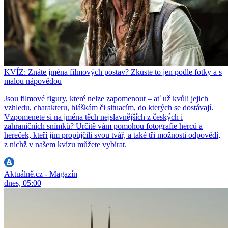
KVÍZ: Znáte jména filmových postav? Zkuste to jen podle fotky a s
malou nápovědou
Jsou filmové figury, které nelze zapomenout – ať už kvůli jejich
vzhledu, charakteru, hláškám či situacím, do kterých se dostávají.
Vzpomenete si na jména těch nejslavnějších z českých i
zahraničních snímků? Určitě vám pomohou fotografie herců a
hereček, kteří jim propůjčili svou tvář, a také tři možnosti odpovědí,
z nichž v našem kvízu můžete vybírat.
Aktuálně.cz - Magazín
dnes, 05:00