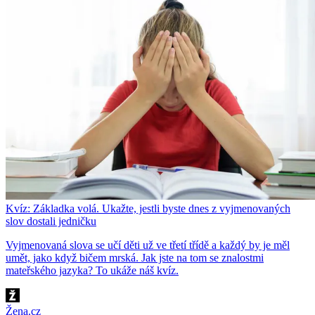
Kvíz: Základka volá. Ukažte, jestli byste dnes z vyjmenovaných
slov dostali jedničku
Vyjmenovaná slova se učí děti už ve třetí třídě a každý by je měl
umět, jako když bičem mrská. Jak jste na tom se znalostmi
mateřského jazyka? To ukáže náš kvíz.
Žena.cz