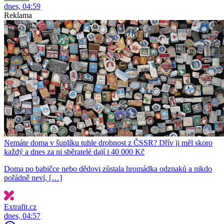
dnes, 04:59
Reklama
Nemáte doma v šuplíku tuhle drobnost z ČSSR? Dřív ji měl skoro
každý a dnes za ni sběratelé dají i 40 000 Kč
Doma po babičce nebo dědovi zůstala hromádka odznaků a nikdo
pořádně neví, […]
Extrafit.cz
dnes, 04:57