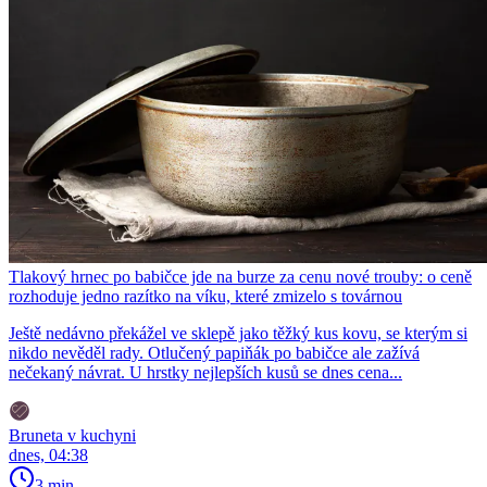
Tlakový hrnec po babičce jde na burze za cenu nové trouby: o ceně
rozhoduje jedno razítko na víku, které zmizelo s továrnou
Ještě nedávno překážel ve sklepě jako těžký kus kovu, se kterým si
nikdo nevěděl rady. Otlučený papiňák po babičce ale zažívá
nečekaný návrat. U hrstky nejlepších kusů se dnes cena...
Bruneta v kuchyni
dnes, 04:38
3 min