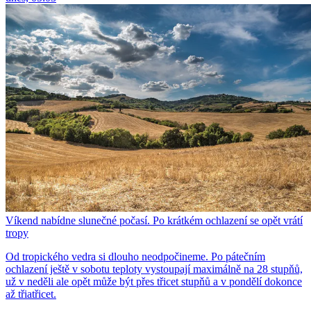
Víkend nabídne slunečné počasí. Po krátkém ochlazení se opět vrátí
tropy
Od tropického vedra si dlouho neodpočineme. Po pátečním
ochlazení ještě v sobotu teploty vystoupají maximálně na 28 stupňů,
už v neděli ale opět může být přes třicet stupňů a v pondělí dokonce
až třiatřicet.