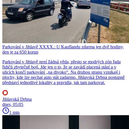
Parkování v Jihlavě XXXX.: U Kauflandu zdarma jen dvě hodiny,
den je za 650 korun
Parkování v Jihlavě není žádná věda, přesto se modrých zón řada
řidičů zbytečně bojí. Jde jen o to, že se zavádí placená stání a v
ulicích končí parkování „na divoko“. Na druhou stranu vznikají i
plochy, kde lze nechat auto stát zadarmo. Jihlavská Drbna postupně
představí jednotlivé lokality a pravidla, jak tam parkovat.
Jihlavská Drbna
dnes, 05:05
1 min