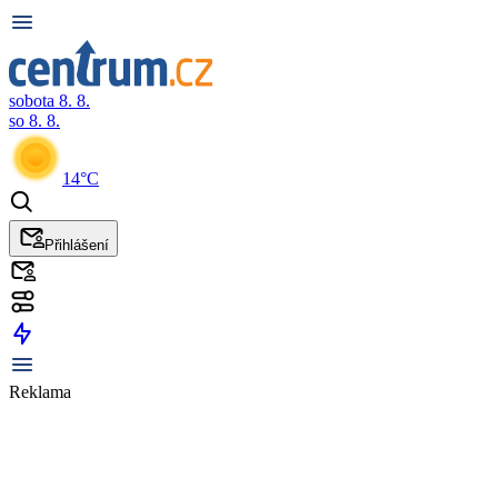
sobota 8. 8.
so 8. 8.
14°C
Přihlášení
Reklama