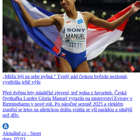
„Můžu být na sebe pyšná.“ Tvrdý pád českou hvězdu nezlomil,
vystřelila ještě výše
Před dvěma lety mladičké zjevení, teď jedna z favoritek. Česká
čtvrtkařka Lurdes Gloria Manuel vyrazila na mistrovství Evropy v
Birminghamu v nové roli. Po náročné sezoně 2025 a vleklém
zranění se letos na atletickou dráhu vrátila se vší parádou a silnější
než dřív.
Aktuálně.cz - Sport
dnes, 05:03