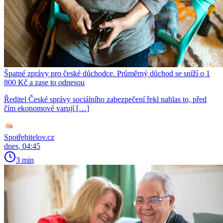
Špatné zprávy pro české důchodce. Průměrný důchod se sníží o 1
800 Kč a zase to odnesou
Ředitel České správy sociálního zabezpečení řekl nahlas to, před
čím ekonomové varují […]
Spotřebitelov.cz
dnes, 04:45
3 min