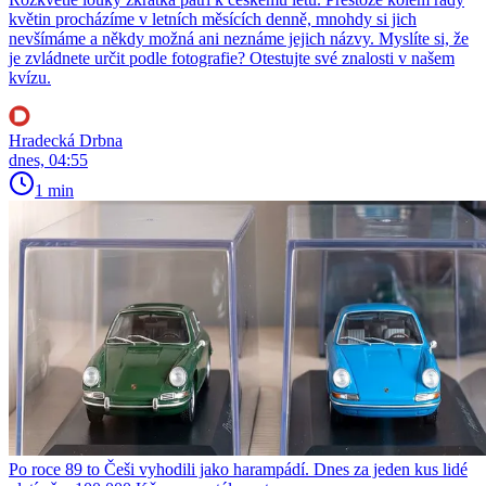
květin procházíme v letních měsících denně, mnohdy si jich
nevšímáme a někdy možná ani neznáme jejich názvy. Myslíte si, že
je zvládnete určit podle fotografie? Otestujte své znalosti v našem
kvízu.
Hradecká Drbna
dnes, 04:55
1 min
Po roce 89 to Češi vyhodili jako harampádí. Dnes za jeden kus lidé