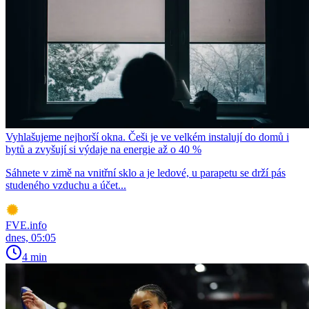
Vyhlašujeme nejhorší okna. Češi je ve velkém instalují do domů i
bytů a zvyšují si výdaje na energie až o 40 %
Sáhnete v zimě na vnitřní sklo a je ledové, u parapetu se drží pás
studeného vzduchu a účet...
FVE.info
dnes, 05:05
4 min