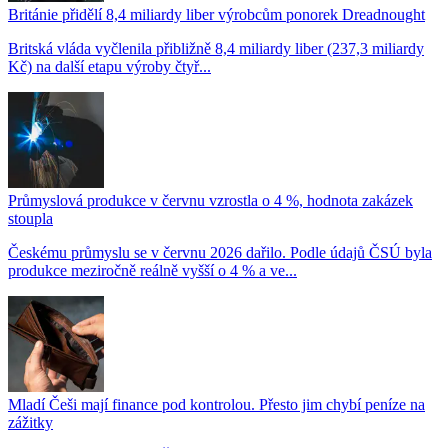
Británie přidělí 8,4 miliardy liber výrobcům ponorek Dreadnought
Britská vláda vyčlenila přibližně 8,4 miliardy liber (237,3 miliardy
Kč) na další etapu výroby čtyř...
Průmyslová produkce v červnu vzrostla o 4 %, hodnota zakázek
stoupla
Českému průmyslu se v červnu 2026 dařilo. Podle údajů ČSÚ byla
produkce meziročně reálně vyšší o 4 % a ve...
Mladí Češi mají finance pod kontrolou. Přesto jim chybí peníze na
zážitky