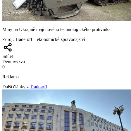
Miny na Ukrajině mají nového technologického protivníka
Zdroj
:
Trade-off – ekonomické zpravodajství
Sdílet
Denní
výzva
0
Reklama
Další články z
Trade-off