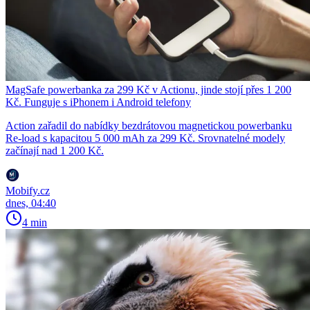
MagSafe powerbanka za 299 Kč v Actionu, jinde stojí přes 1 200
Kč. Funguje s iPhonem i Android telefony
Action zařadil do nabídky bezdrátovou magnetickou powerbanku
Re-load s kapacitou 5 000 mAh za 299 Kč. Srovnatelné modely
začínají nad 1 200 Kč.
Mobify.cz
dnes, 04:40
4 min