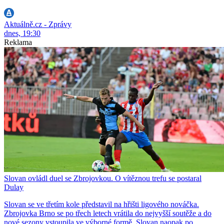
Aktuálně.cz - Zprávy
dnes, 19:30
Reklama
Slovan ovládl duel se Zbrojovkou. O vítěznou trefu se postaral
Dulay
Slovan se ve třetím kole představil na hřišti ligového nováčka.
Zbrojovka Brno se po třech letech vrátila do nejvyšší soutěže a do
nové sezony vstoupila ve výborné formě. Slovan naopak po