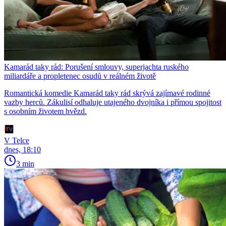
Kamarád taky rád: Porušení smlouvy, superjachta ruského
miliardáře a propletenec osudů v reálném životě
Romantická komedie Kamarád taky rád skrývá zajímavé rodinné
vazby herců. Zákulisí odhaluje utajeného dvojníka i přímou spojitost
s osobním životem hvězd.
V Telce
dnes, 18:10
3 min