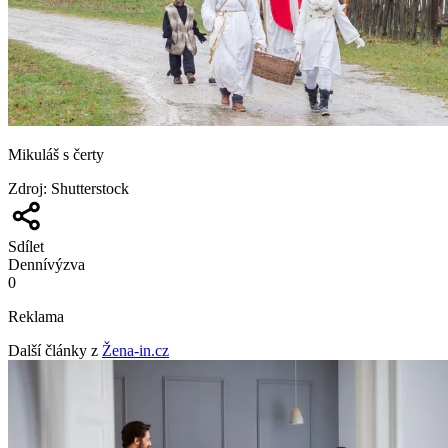
Mikuláš s čerty
Zdroj
:
Shutterstock
Sdílet
Denní
výzva
0
Reklama
Další články z
Žena-in.cz