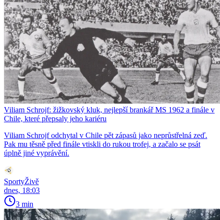
Viliam Schrojf: žižkovský kluk, nejlepší brankář MS 1962 a finále v
Chile, které přepsaly jeho kariéru
Viliam Schrojf odchytal v Chile pět zápasů jako neprůstřelná zeď.
Pak mu těsně před finále vtiskli do rukou trofej, a začalo se psát
úplně jiné vyprávění.
SportyŽivě
dnes, 18:03
3 min