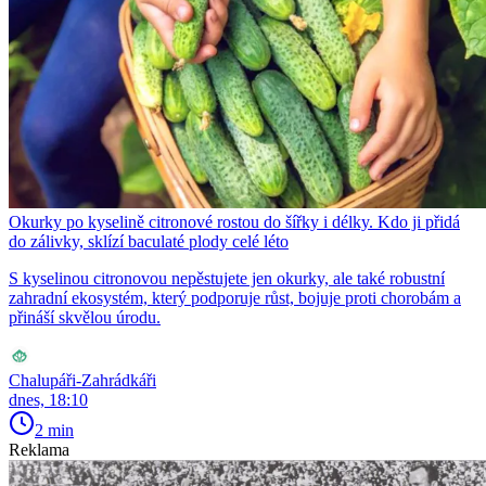
Okurky po kyselině citronové rostou do šířky i délky. Kdo ji přidá
do zálivky, sklízí baculaté plody celé léto
S kyselinou citronovou nepěstujete jen okurky, ale také robustní
zahradní ekosystém, který podporuje růst, bojuje proti chorobám a
přináší skvělou úrodu.
Chalupáři-Zahrádkáři
dnes, 18:10
2 min
Reklama