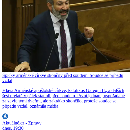
Špičky arménské církve skončily před soudem. Soudce se případu
vzdal
Hlava Arménské apoštolské církve, katolikos Garegin II., a dalších
šest prelátů v pátek stanuli před soudem. První jednání, uspořádané
za zavřenými dveřmi, ale zakrátko skončilo, protože soudce se
případu vzdal, oznámila média.
Aktuálně.cz - Zprávy
dnes, 19:30