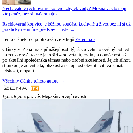
Necháváte v rychlovarné konvici zbytek vody? Možná vás to stojí
víc peněz, než si uvědomujete
Rychlovarná konvice je běžnou součástí kuchyně a život bez ní si už
prakticky neumíme představit. Jeden...
Tento článek byl publikován ze zdrojů
Žena-in.cz
Články ze Žena-in.cz přinášejí osobitý, často velmi otevřený pohled
na ženský svět v celé jeho šíři – od vztahů, rodiny a domácnosti až
po aktuální společenská témata nebo osobní zkušenosti. Jejich silnou
stránkou je autenticita, blízkost a schopnost otevřít i citlivá témata s
lidskostí, empatií...
Všechny články tohoto autora →
Vybrali jsme pro vás
Magazíny a zajímavosti