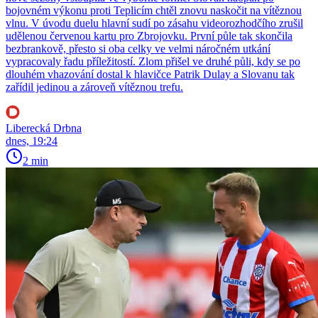
bojovném výkonu proti Teplicím chtěl znovu naskočit na vítěznou
vlnu. V úvodu duelu hlavní sudí po zásahu videorozhodčího zrušil
udělenou červenou kartu pro Zbrojovku. První půle tak skončila
bezbrankově, přesto si oba celky ve velmi náročném utkání
vypracovaly řadu příležitostí. Zlom přišel ve druhé půli, kdy se po
dlouhém vhazování dostal k hlavičce Patrik Dulay a Slovanu tak
zařídil jedinou a zároveň vítěznou trefu.
Liberecká Drbna
dnes, 19:24
2 min