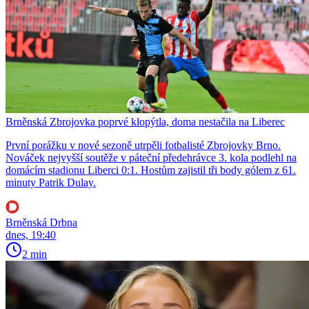
Brněnská Zbrojovka poprvé klopýtla, doma nestačila na Liberec
První porážku v nové sezoně utrpěli fotbalisté Zbrojovky Brno.
Nováček nejvyšší soutěže v páteční předehrávce 3. kola podlehl na
domácím stadionu Liberci 0:1. Hostům zajistil tři body gólem z 61.
minuty Patrik Dulay.
Brněnská Drbna
dnes, 19:40
2 min