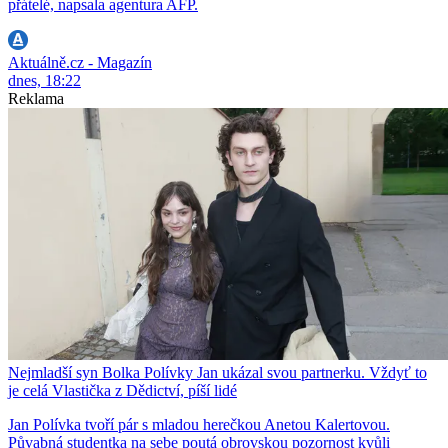
přátelé, napsala agentura AFP.
Aktuálně.cz - Magazín
dnes, 18:22
Reklama
Nejmladší syn Bolka Polívky Jan ukázal svou partnerku. Vždyť to
je celá Vlastička z Dědictví, píší lidé
Jan Polívka tvoří pár s mladou herečkou Anetou Kalertovou.
Půvabná studentka na sebe poutá obrovskou pozornost kvůli