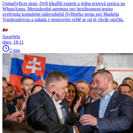
Osmačtyřicet stran, čtyři lékařští experti a jedna textová zpráva na
WhatsAppu. Mezinárodní agentura pro bezúhonnost tenisu
zveřejnila kompletní odůvodnění čtyřletého trestu pro Markétu
Vondroušovou a nálada v tenisovém světě se od té chvíle otočila.
SportWin
dnes, 18:11
2 min