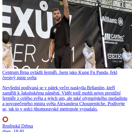
Centrum Brna ovládli šermíři. Jsem jako Kung Fu Panda, řekl
čerstvý mistr světa
Nevšední podívaná se v pátek večer naskytla Brňanům, kteří
zamířili k Jakubskému náměstí. Vidět totiž mohli nejen prestižní
šermíře z celého světa a jejich um, ale také olympijského medailistu
a novopečeného mistra světa Alexandera Choupenitche. Podívejte
se, jak to v srdci jihomoravské metropole vypadalo.
Brněnská Drbna
dnes, 18:40