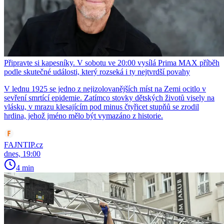
Připravte si kapesníky. V sobotu ve 20:00 vysílá Prima MAX příběh
podle skutečné události, který rozseká i ty nejtvrdší povahy
V lednu 1925 se jedno z nejizolovanějších míst na Zemi ocitlo v
sevření smrtící epidemie. Zatímco stovky dětských životů visely na
vlásku, v mrazu klesajícím pod minus čtyřicet stupňů se zrodil
hrdina, jehož jméno mělo být vymazáno z historie.
FAJNTIP.cz
dnes, 19:00
4 min