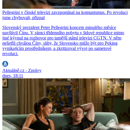
Pellegrini v čínské televizi zavzpomínal na komunismus. Po revoluci
jsme chybovali, přiznal
Slovenský prezident Peter Pellegrini koncem minulého měsíce
navštívil Čínu. V rámci třídenního pobytu v lidové republice mimo
jiné kývnul na rozhovor pro tamější státní televizi CGTN. V něm
nešetřil chválou Číny, sliby, že Slovensko může být pro Peking
vynikajícím prostředníkem, a zkritizoval vývoj po sametové
revoluci.
Aktuálně.cz - Zprávy
dnes, 18:11