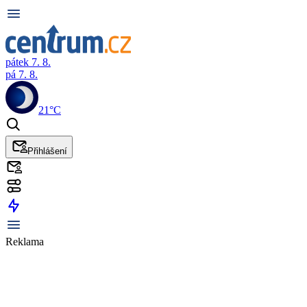
pátek 7. 8.
pá 7. 8.
21°C
Přihlášení
Reklama