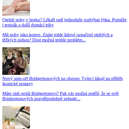
Oteklé nohy v horku? Lékaři radí jednoduše rozhýbat lýtka. Pomůže
i tenisák a další domácí triky
Mít nohy jako konve. Znáte tohle lidové označení oteklých a
těžkých nohou? Dost možná tenhle problém...
Nový spin-off Bridgertonových na obzoru: Tvůrci lákají na příběh
ikonické postavy
Máte rádi seriál Bridgertonovi? Pak vás možná potěší, že se svět
Bridgertonových pravděpodobně nebude...