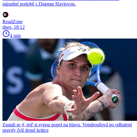
nápadné podobě s Dagmar Havlovou.
ReadZone
dnes, 18:12
4 min
Zastali se jí, teď si sypou popel na hlavu. Vondroušová po odhalení
pravdy čelí drsné kritice