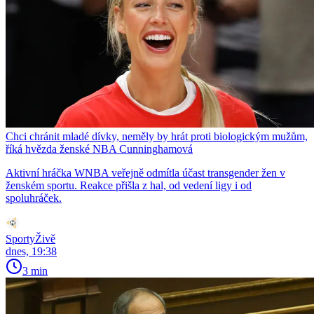
Chci chránit mladé dívky, neměly by hrát proti biologickým mužům,
říká hvězda ženské NBA Cunninghamová
Aktivní hráčka WNBA veřejně odmítla účast transgender žen v
ženském sportu. Reakce přišla z hal, od vedení ligy i od
spoluhráček.
SportyŽivě
dnes, 19:38
3 min