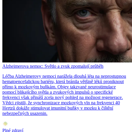
Alzheimerova nemoc: Světlo a zvuk zpomalují průběh
Léčba Alzheimerovy nemoci narážela dlouhá léta na neprostupnou
hematoencefalickou bariéru, která bránila většině léků proniknout
přímo k mozkovým buňkám. Objev takzvané neurostimulace
pomocí blikajícího světla a zvukových impulsů o specifické
frekvenci však přináší zcela nový pohled na možnost regenerace.
Vědci zjistili, že synchronizace mozkových vln na frekvenci 40
Hertzů dokáže stimulovat imunitní buňky v mozku k čištění
nebezpečných usazenin.
Plné zdraví