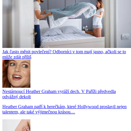
Jak často měnit povlečení? Odborníci v tom mají jasno, ačkoli se to
může zdát příliš
Nestárnoucí Heather Graham vyráží dech. V Paříži předvedla
odvážný dekolt
Heather Graham patří k herečkám, které Hollywood proslavil nejen
talentem, ale také výjimečnou krásou....