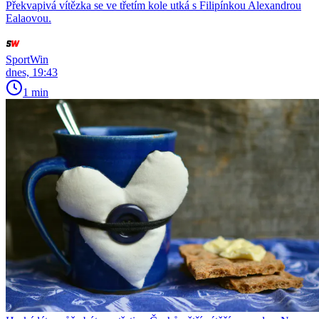
Překvapivá vítězka se ve třetím kole utká s Filipínkou Alexandrou
Ealaovou.
SportWin
dnes, 19:43
1 min