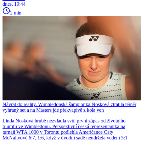
dnes, 19:44
2 min
Návrat do reality. Wimbledonská šampionka Nosková ztratila téměř
vyhraný set a na Masters jde překvapivě z kola ven
Linda Nosková hrubě nezvládla svůj první zápas od životního
triumfu ve Wimbledonu. Perspektivní česká reprezentantka na
turnaji WTA 1000 v Torontu podlehla Američance Caty
McNallyové 6:7, 1:6, když v úvodní sadě neudržela vedení 5:1.