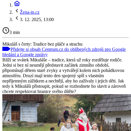
Žena-in.cz
3. 12. 2025, 13:00
3 min
Mikuláš s čerty: Tradice bez pláče a strachu
Přidejte si obsah Centrum.cz do oblíbených zdrojů pro Google
hledání a Google zprávy
Blíží se svátek Mikuláše – tradice, která už roky rozděluje rodiče.
Jedni si bez ní neumějí představit začátek zimního období,
připomínají dětem staré zvyky a vytvářejí kolem nich pohádkovou
atmosféru. Druzí mají tento den spojený spíš s vlastním
nepříjemným zážitkem a nechtějí, aby ho zažívaly i jejich děti. Jak
tedy k Mikuláši přistoupit, pokud se rozhodnete ho slavit a zároveň
chcete respektovat hranice svého dítěte?