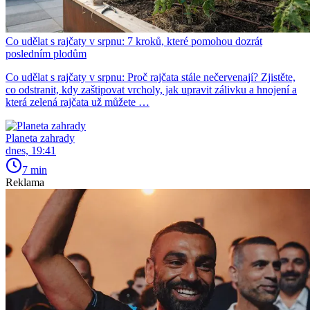
Co udělat s rajčaty v srpnu: 7 kroků, které pomohou dozrát
posledním plodům
Co udělat s rajčaty v srpnu: Proč rajčata stále nečervenají? Zjistěte,
co odstranit, kdy zaštipovat vrcholy, jak upravit zálivku a hnojení a
která zelená rajčata už můžete …
Planeta zahrady
dnes, 19:41
7 min
Reklama