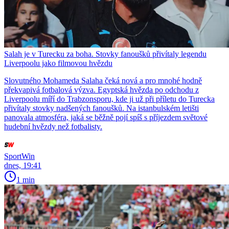
Salah je v Turecku za boha. Stovky fanoušků přivítaly legendu
Liverpoolu jako filmovou hvězdu
Slovutného Mohameda Salaha čeká nová a pro mnohé hodně
překvapivá fotbalová výzva. Egyptská hvězda po odchodu z
Liverpoolu míří do Trabzonsporu, kde ji už při příletu do Turecka
přivítaly stovky nadšených fanoušků. Na istanbulském letišti
panovala atmosféra, jaká se běžně pojí spíš s příjezdem světové
hudební hvězdy než fotbalisty.
SportWin
dnes, 19:41
1 min