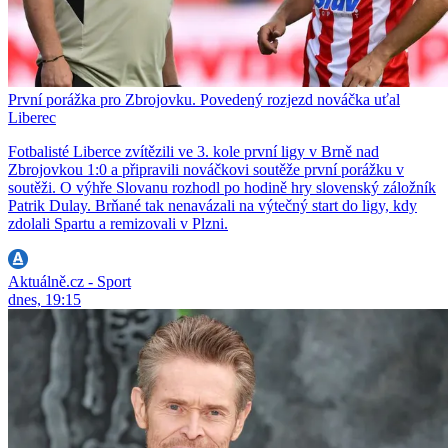
První porážka pro Zbrojovku. Povedený rozjezd nováčka uťal
Liberec
Fotbalisté Liberce zvítězili ve 3. kole první ligy v Brně nad
Zbrojovkou 1:0 a připravili nováčkovi soutěže první porážku v
soutěži. O výhře Slovanu rozhodl po hodině hry slovenský záložník
Patrik Dulay. Brňané tak nenavázali na výtečný start do ligy, kdy
zdolali Spartu a remizovali v Plzni.
Aktuálně.cz - Sport
dnes, 19:15