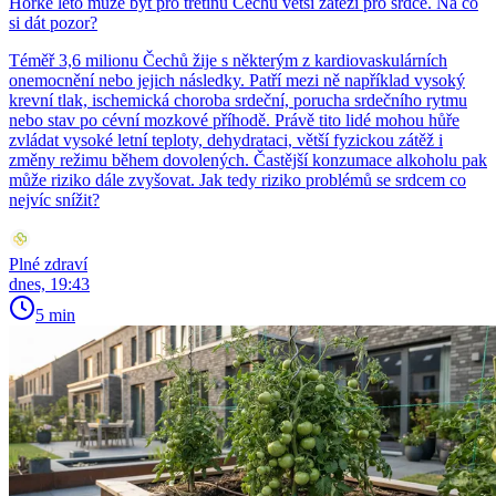
Horké léto může být pro třetinu Čechů větší zátěží pro srdce. Na co
si dát pozor?
Téměř 3,6 milionu Čechů žije s některým z kardiovaskulárních
onemocnění nebo jejich následky. Patří mezi ně například vysoký
krevní tlak, ischemická choroba srdeční, porucha srdečního rytmu
nebo stav po cévní mozkové příhodě. Právě tito lidé mohou hůře
zvládat vysoké letní teploty, dehydrataci, větší fyzickou zátěž i
změny režimu během dovolených. Častější konzumace alkoholu pak
může riziko dále zvyšovat. Jak tedy riziko problémů se srdcem co
nejvíc snížit?
Plné zdraví
dnes, 19:43
5 min