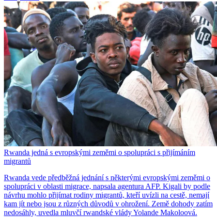
Rwanda jedná s evropskými zeměmi o spolupráci s přijímáním
migrantů
Rwanda vede předběžná jednání s některými evropskými zeměmi o
spolupráci v oblasti migrace, napsala agentura AFP. Kigali by podle
návrhu mohlo přijímat rodiny migrantů, kteří uvízli na cestě, nemají
kam jít nebo jsou z různých důvodů v ohrožení. Země dohody zatím
nedosáhly, uvedla mluvčí rwandské vlády Yolande Makoloová.