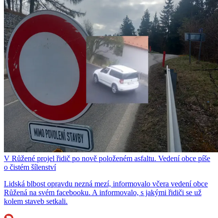
V Růžené projel řidič po nově položeném asfaltu. Vedení obce píše
o čistém šílenství
Lidská blbost opravdu nezná mezí, informovalo včera vedení obce
Růžená na svém facebooku. A informovalo, s jakými řidiči se už
kolem staveb setkali.