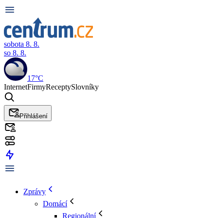
sobota 8. 8.
so 8. 8.
17°C
Internet
Firmy
Recepty
Slovníky
Přihlášení
Zprávy
Domácí
Regionální