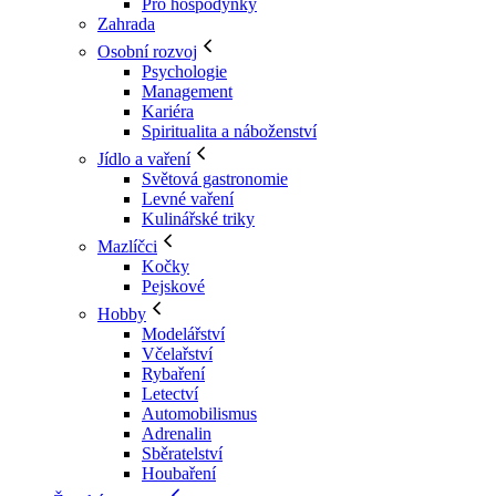
Pro hospodyňky
Zahrada
Osobní rozvoj
Psychologie
Management
Kariéra
Spiritualita a náboženství
Jídlo a vaření
Světová gastronomie
Levné vaření
Kulinářské triky
Mazlíčci
Kočky
Pejskové
Hobby
Modelářství
Včelařství
Rybaření
Letectví
Automobilismus
Adrenalin
Sběratelství
Houbaření