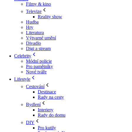
Filmy & kino
Televize
Reality show
Hudba
Hry
Literatura
Výtvarné umění
Divadlo
Digi a stream
Celebrity
Módní policie
Pro pamětníky
Nové tváře
Lifestyle
Cestování
Destinace
Rady na cesty
Bydlení
Interiery
Rady do domu
DIY
Pro kutily