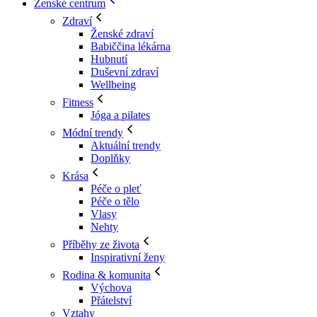
Ženské centrum
Zdraví
Ženské zdraví
Babiččina lékárna
Hubnutí
Duševní zdraví
Wellbeing
Fitness
Jóga a pilates
Módní trendy
Aktuální trendy
Doplňky
Krása
Péče o pleť
Péče o tělo
Vlasy
Nehty
Příběhy ze života
Inspirativní ženy
Rodina & komunita
Výchova
Přátelství
Vztahy