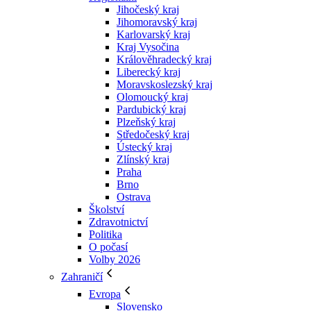
Jihočeský kraj
Jihomoravský kraj
Karlovarský kraj
Kraj Vysočina
Králověhradecký kraj
Liberecký kraj
Moravskoslezský kraj
Olomoucký kraj
Pardubický kraj
Plzeňský kraj
Středočeský kraj
Ústecký kraj
Zlínský kraj
Praha
Brno
Ostrava
Školství
Zdravotnictví
Politika
O počasí
Volby 2026
Zahraničí
Evropa
Slovensko