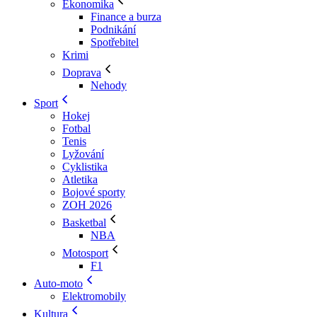
Ekonomika
Finance a burza
Podnikání
Spotřebitel
Krimi
Doprava
Nehody
Sport
Hokej
Fotbal
Tenis
Lyžování
Cyklistika
Atletika
Bojové sporty
ZOH 2026
Basketbal
NBA
Motosport
F1
Auto-moto
Elektromobily
Kultura