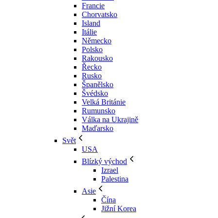
Francie
Chorvatsko
Island
Itálie
Německo
Polsko
Rakousko
Řecko
Rusko
Španělsko
Švédsko
Velká Británie
Rumunsko
Válka na Ukrajině
Maďarsko
Svět
USA
Blízký východ
Izrael
Palestina
Asie
Čína
Jižní Korea