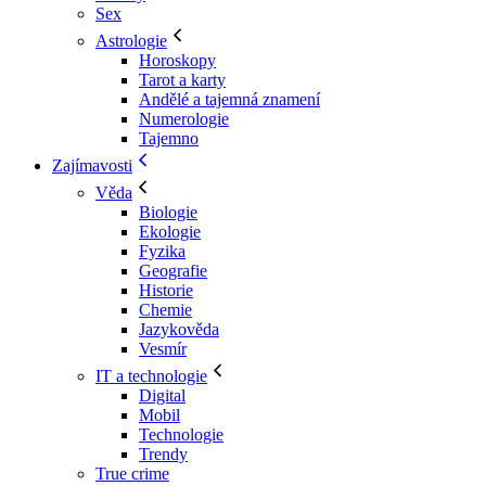
Sex
Astrologie
Horoskopy
Tarot a karty
Andělé a tajemná znamení
Numerologie
Tajemno
Zajímavosti
Věda
Biologie
Ekologie
Fyzika
Geografie
Historie
Chemie
Jazykověda
Vesmír
IT a technologie
Digital
Mobil
Technologie
Trendy
True crime