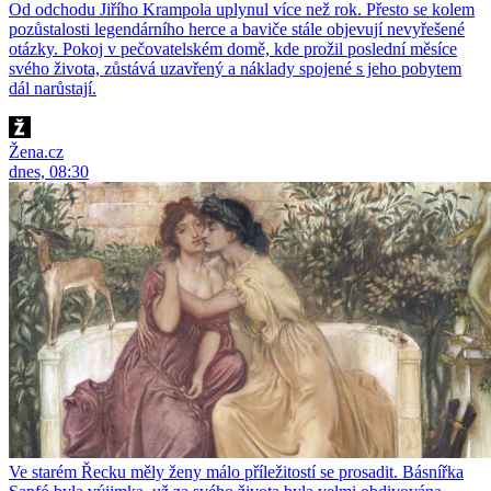
Od odchodu Jiřího Krampola uplynul více než rok. Přesto se kolem
pozůstalosti legendárního herce a baviče stále objevují nevyřešené
otázky. Pokoj v pečovatelském domě, kde prožil poslední měsíce
svého života, zůstává uzavřený a náklady spojené s jeho pobytem
dál narůstají.
Žena.cz
dnes, 08:30
Ve starém Řecku měly ženy málo příležitostí se prosadit. Básnířka