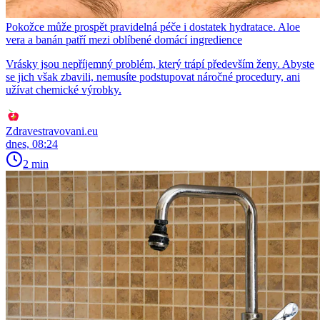
Pokožce může prospět pravidelná péče i dostatek hydratace. Aloe
vera a banán patří mezi oblíbené domácí ingredience
Vrásky jsou nepříjemný problém, který trápí především ženy. Abyste
se jich však zbavili, nemusíte podstupovat náročné procedury, ani
užívat chemické výrobky.
Zdravestravovani.eu
dnes, 08:24
2 min