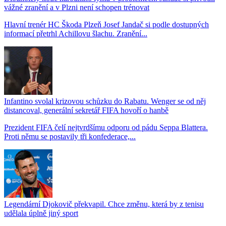
vážné zranění a v Plzni není schopen trénovat
Hlavní trenér HC Škoda Plzeň Josef Jandač si podle dostupných
informací přetrhl Achillovu šlachu. Zranění...
Infantino svolal krizovou schůzku do Rabatu. Wenger se od něj
distancoval, generální sekretář FIFA hovoří o hanbě
Prezident FIFA čelí nejtvrdšímu odporu od pádu Seppa Blattera.
Proti němu se postavily tři konfederace,...
Legendární Djokovič překvapil. Chce změnu, která by z tenisu
udělala úplně jiný sport