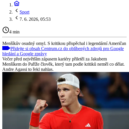
Sport
7. 6. 2026, 05:53
4 min
Menšíkův osudný omyl. S kritikou přispěchal i legendární Američan
Přidejte si obsah Centrum.cz do oblíbených zdrojů pro Google
hledání a Google zprávy
Večer před největším zápasem kariéry přiletěl za Jakubem
Menšíkem do Paříže člověk, který tam podle kritiků neměl co dělat.
Andre Agassi to řekl nahlas.