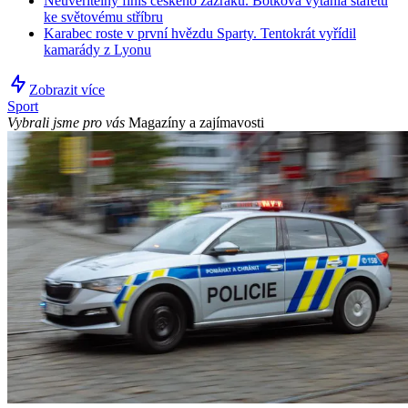
Neuvěřitelný finiš českého zázraku. Botková vytáhla štafetu
ke světovému stříbru
Karabec roste v první hvězdu Sparty. Tentokrát vyřídil
kamarády z Lyonu
Zobrazit více
Sport
Vybrali jsme pro vás
Magazíny a zajímavosti