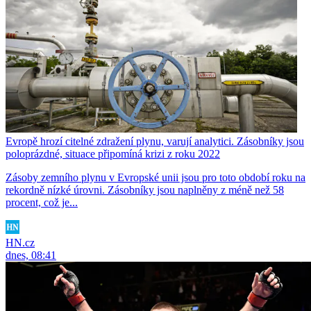
Evropě hrozí citelné zdražení plynu, varují analytici. Zásobníky jsou
poloprázdné, situace připomíná krizi z roku 2022
Zásoby zemního plynu v Evropské unii jsou pro toto období roku na
rekordně nízké úrovni. Zásobníky jsou naplněny z méně než 58
procent, což je...
HN.cz
dnes, 08:41