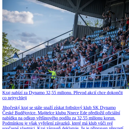
Kraj nabízí za Dynamo 32,55 milionu. Převod akcií chce dokončit
co nejrychleji
Jihočeský kraj se stále snaží získat fotbslový klub SK Dynamo
České Budějovice. Majitelce klubu Nnece Ede předložil oficiální
nabídku na odkup většinového podílu za 32,55 milionu korun.
Podmínkou je však vyřešení závazků, které má klub vůči své
současné vlastnici. Kraj zároveň deklaruje, že je připraven převzetí