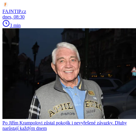
FAJNTIP.cz
dnes, 08:30
3 min
Po Jiřím Krampolovi zůstal pokojík i nevyřešené závazky. Dluhy
narůstají každým dnem