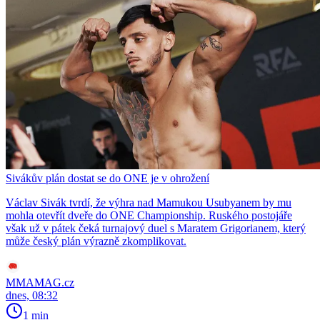
Sivákův plán dostat se do ONE je v ohrožení
Václav Sivák tvrdí, že výhra nad Mamukou Usubyanem by mu
mohla otevřít dveře do ONE Championship. Ruského postojáře
však už v pátek čeká turnajový duel s Maratem Grigorianem, který
může český plán výrazně zkomplikovat.
MMAMAG.cz
dnes, 08:32
1 min