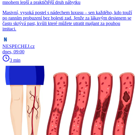
mnohem lepší a praktičtější druh nábytku
Masivní, vysoká postel s nádechem luxusu – sen každého, kdo touží
po ranním probuzení bez bolesti zad. Jenže za lákavým designem se
často skrývá past, kvůli které můžete utratit majlant za pouhou
imitaci.
NESPECHEJ.cz
dnes, 09:00
3 min