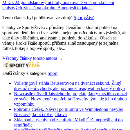
Muž s 24 grandslamovými tituly opakovaně volá po zkrácení
tenisových zápasů na okruhu. A nemyslí to jako...
Tento článek byl publikován ze zdrojů
SportyŽivě
Články ze SportyŽivě.cz přinášejí čtenářům aktuální pohled na
sportovní dění doma i ve světě – nejen prostřednictvím výsledků, ale
také díky příběhům, analýzám a pohledu do zákulisí. Obsah se
věnuje široké škále sportů, přičemž silně zastoupený je zejména
fotbal, hokej a bojové sporty, ale...
Všechny články tohoto autora →
Další články z kategorie
Sport
Volleringová stáhla Reusserovou na dvanáct sekund. Žlutý
dres už není výhoda, ale povinnost reagovat na každý pohyb
Newcastle přivedl Jaissleho do projektu, který mezitím zmizel
ze světa. Nový trenér nepřebírá Howeův tým, ale jeho drahou
vzpomínku
Pohroma Češek. Návrat po triumfu ve Wimbledonu nevyšel
Noskové, končí i Krejčíková
Zklamání a rychlý pád z euforie. Mladí Češi neprošli ani do
semifinále