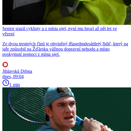
Senior srazil cyklisty a z místa ujel, nyní mu hrozí až pět let ve
vězení
Ze dvou trestných činů je obviněný třiasedmdesátiletý řidič, který na
jaře způsobil na Žďársku vážnou dopravní nehodu a místo
poskytnutí pomoci z místa ujel.
Jihlavská Drbna
dnes, 09:04
1 min