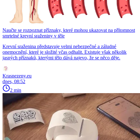
Naučte se rozpoznat příznaky, které mohou ukazovat na přítomnost
smrtelné krevní sraženiny v těle
Krevní sraženina představuje velmi nebezpečné a záludné
onemocnění, které je složité včas odhalit. Existuje však několik
jasných příznaků, kterými tělo dává najevo, že se něco děje.
Krasnezeny.eu
dnes, 08:52
2 min