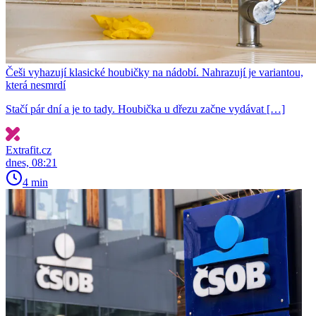
Češi vyhazují klasické houbičky na nádobí. Nahrazují je variantou,
která nesmrdí
Stačí pár dní a je to tady. Houbička u dřezu začne vydávat […]
Extrafit.cz
dnes, 08:21
4 min