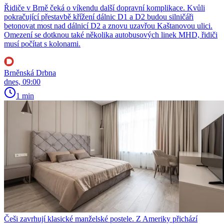
Řidiče v Brně čeká o víkendu další dopravní komplikace. Kvůli
pokračující přestavbě křížení dálnic D1 a D2 budou silničáři
betonovat most nad dálnicí D2 a znovu uzavřou Kaštanovou ulici.
Omezení se dotknou také několika autobusových linek MHD, řidiči
musí počítat s kolonami.
Brněnská Drbna
dnes, 09:00
1 min
Češi zavrhují klasické manželské postele. Z Ameriky přichází