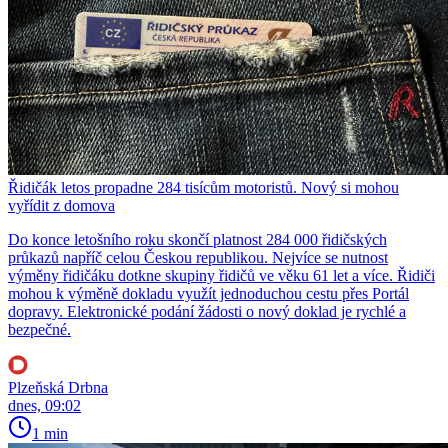
Řidičák letos propadne 284 tisícům motoristů. Nový si mohou
vyřídit z domova
Do konce letošního roku skončí platnost 284 000 řidičských
průkazů napříč celou Českou republikou. Nejvíce se nutnost
výměny řidičáku dotkne skupiny řidičů ve věku 61 let a více. Řidiči
mohou k výměně dokladu využít jednoduchou cestu přes Portál
dopravy. Elektronické podání žádosti o nový doklad je rychlé a
bezpečné.
Plzeňská Drbna
dnes, 09:02
1 min