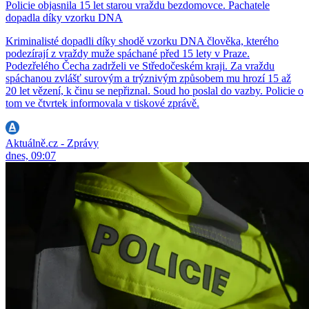
Policie objasnila 15 let starou vraždu bezdomovce. Pachatele
dopadla díky vzorku DNA
Kriminalisté dopadli díky shodě vzorku DNA člověka, kterého
podezírají z vraždy muže spáchané před 15 lety v Praze.
Podezřelého Čecha zadrželi ve Středočeském kraji. Za vraždu
spáchanou zvlášť surovým a trýznivým způsobem mu hrozí 15 až
20 let vězení, k činu se nepřiznal. Soud ho poslal do vazby. Policie o
tom ve čtvrtek informovala v tiskové zprávě.
Aktuálně.cz - Zprávy
dnes, 09:07