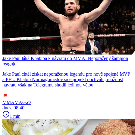
Jake Paul láká Khabiba k návratu do MMA. Neporažený šampion
reaguje
Jake Paul chtěl získat neporaženou legendu pro nově spojené MVP
a PFL. Khabib Nurmagomedov sice projekt pochválil, možnost
návratu však na Telegramu shodil jedinou větou.
MMAMAG.cz
dnes, 08:40
1 min