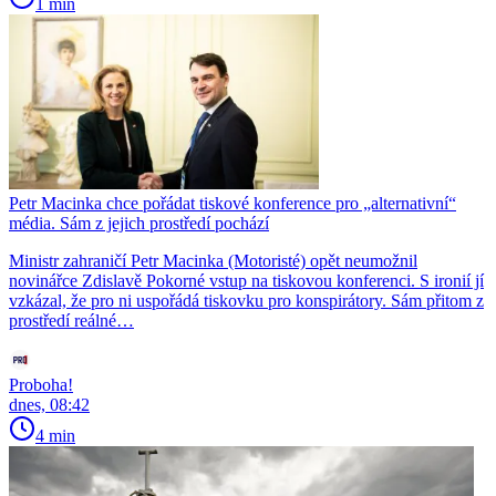
1 min
Petr Macinka chce pořádat tiskové konference pro „alternativní“
média. Sám z jejich prostředí pochází
Ministr zahraničí Petr Macinka (Motoristé) opět neumožnil
novinářce Zdislavě Pokorné vstup na tiskovou konferenci. S ironií jí
vzkázal, že pro ni uspořádá tiskovku pro konspirátory. Sám přitom z
prostředí reálné…
Proboha!
dnes, 08:42
4 min