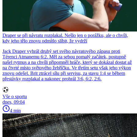
Draper se při návratu rozplakal. Nešlo jen o porážku, ale o chvíli,
kdy jeho tělo znovu odmítlo slíbit, že vydrží
Jack Draper vyhrál druhý set svého návratového zápasu proti
Térenci Atmanemu 6:2. Měl za sebou pomalý začátek, postupně
našel rytmus a na chvíli připomněl hráče, který se dokázal dostat až
na čtvrté místo světového žebříčku. Ve třetím setu však jeho výkon
znovu odešel. Brit ztrácel sílu při servisu, za stavu 1:4 se během
přestávky rozplakal a nakonec prohrál 3:6, 6:2, 2:6.
Vše o sportu
dnes, 09:04
4 min