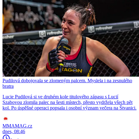
Pudilová dobojovala se zlomeným palcem. Myslela i na zesnulého
bratra
Lucie Pudilová si ve druhém kole titulového zápasu s Lucií
Szabovou zlomila palec na šesti místech, přesto vydržela všech pět
kol. Po úspěšné operaci popsala i osobní význam večera na Štvanici.
MMAMAG.cz
dnes, 08:46