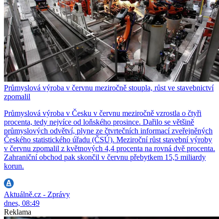
Průmyslová výroba v červnu meziročně stoupla, růst ve stavebnictví
zpomalil
Průmyslová výroba v Česku v červnu meziročně vzrostla o čtyři
procenta, tedy nejvíce od loňského prosince. Dařilo se většině
průmyslových odvětví, plyne ze čtvrtečních informací zveřejněných
Českého statistického úřadu (ČSÚ). Meziroční růst stavební výroby
v červnu zpomalil z květnových 4,4 procenta na rovná dvě procenta.
Zahraniční obchod pak skončil v červnu přebytkem 15,5 miliardy
korun.
Aktuálně.cz - Zprávy
dnes, 08:49
Reklama