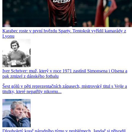
Karabec roste v první hvězdu Sparty. Tentokrát vyřídil kamarády z
Lyonu
Iver Schriver: muž, který v roce 1971 zastínil Simonsena i Olsena a
pak zmizel z dánského fotbalu
Šest gólů v pěti reprezentačních zápasech, mistrovský titul s Vejle a
titulky, které nepatřily nikomu...
Dlouholetý kouč národního týmu v problémech. Jandač si přivodil