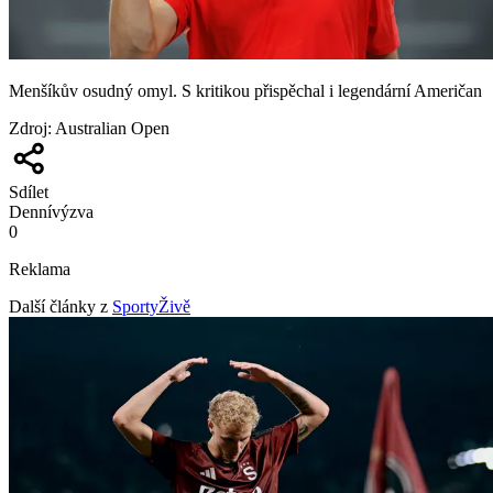
Menšíkův osudný omyl. S kritikou přispěchal i legendární Američan
Zdroj
:
Australian Open
Sdílet
Denní
výzva
0
Reklama
Další články z
SportyŽivě