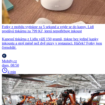
Fotky z mobilu vytiskne za 5 sekund a vejde se do kapsy. Lidl
prodává tiskárnu za 799 Kč, která nepotřebuje inkoust
Kapesní tiskárna z Lidlu váží 150 gramů, tiskne bez jediné kapky
inkoustu a stojí méně než dvě pizzy v restauraci. Háček? Fotky jsou
černobílé.
Mobify.cz
dnes, 08:50
4 min