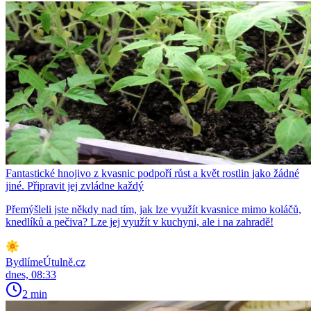
Fantastické hnojivo z kvasnic podpoří růst a květ rostlin jako žádné
jiné. Připravit jej zvládne každý
Přemýšleli jste někdy nad tím, jak lze využít kvasnice mimo koláčů,
knedlíků a pečiva? Lze jej využít v kuchyni, ale i na zahradě!
BydlímeÚtulně.cz
dnes, 08:33
2 min