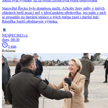
Sapfó byla výjimka, už za svého života byla velmi obdivována
Starověké Řecko bylo doménou mužů. Ačkoliv ženy měly v jistých
ohledech lepší pozici než v křesťanském středověku, jen málo z nich
se prosadilo po literární stránce a jejich jména znají i dnešní lidé.
Básnířka Sapfó představuje výjimku.
NESPECHEJ.cz
dnes, 08:30
3 min
Reklama