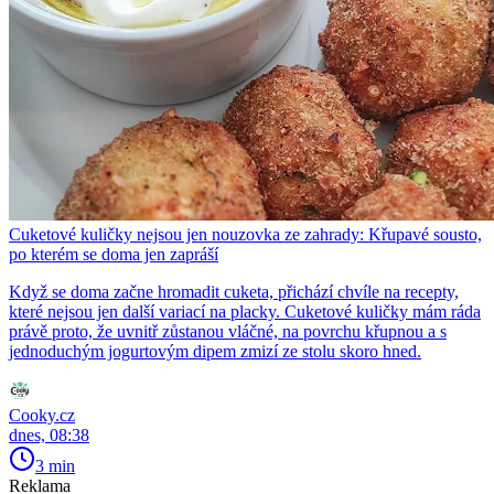
Cuketové kuličky nejsou jen nouzovka ze zahrady: Křupavé sousto,
po kterém se doma jen zapráší
Když se doma začne hromadit cuketa, přichází chvíle na recepty,
které nejsou jen další variací na placky. Cuketové kuličky mám ráda
právě proto, že uvnitř zůstanou vláčné, na povrchu křupnou a s
jednoduchým jogurtovým dipem zmizí ze stolu skoro hned.
Cooky.cz
dnes, 08:38
3 min
Reklama