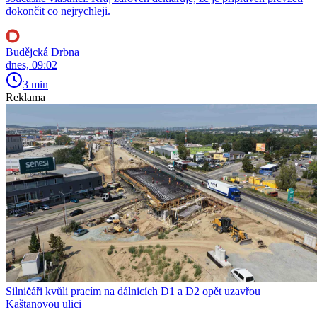
dokončit co nejrychleji.
Budějcká Drbna
dnes, 09:02
3 min
Reklama
Silničáři kvůli pracím na dálnicích D1 a D2 opět uzavřou
Kaštanovou ulici