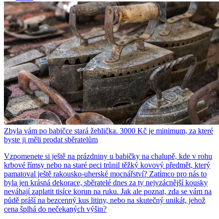
Zbyla vám po babičce stará žehlička. 3000 Kč je minimum, za které
byste ji měli prodat sběratelům
Vzpomenete si ještě na prázdniny u babičky na chalupě, kde v rohu
krbové římsy nebo na staré peci trůnil těžký kovový předmět, který
pamatoval ještě rakousko-uherské mocnářství? Zatímco pro nás to
byla jen krásná dekorace, sběratelé dnes za ty nejvzácnější kousky
neváhají zaplatit tisíce korun na ruku. Jak ale poznat, zda se vám na
půdě práší na bezcenný kus litiny, nebo na skutečný unikát, jehož
cena šplhá do nečekaných výšin?