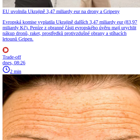
EU uvolnila Ukrajině 3,47 miliardy eur na drony a Gripeny
Evropská komise vyplatila Ukrajině dalších 3,47 miliardy eur (83,97
miliardy Kč). Peníze z obranné části evropského úvěru mají urychlit
nákup dronů, raket, prostředků protivzdušné obrany a stíhacích
letounů Gripen.
Trade-off
dnes, 08:26
2 min