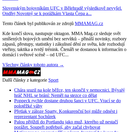
Slovenským bojovníkům UFC v Bělehradě výsledkově nevyšel.
Ondřej Novotný se k porážkám Vlasta Čepa a...
Tento článek byl publikován ze zdrojů
MMAMAG.cz
Kde končí slova, nastupuje oktagon. MMA Mag.cz sleduje svět
smíšených bojových umění bez servítků – přináší novinky, rozbory
zápasů, přestupy, statistiky i zákulisní dění ze světa, kde rozhodují
vteřiny, taktika a tvrdý trénink. Čtenáři se dostanou k informacím o
domácí i světové scéně – od UFC...
Všechny články tohoto autora →
Další články z kategorie
Sport
Chára srazil na kole běžce, ten skončil v nemocnici. Bývalý
hráč NHL se brání: Neměl na stezce co dělat
Poppeck rychle dostane druhou šanci v UFC. Vrací se do
polotěžké váhy
Přetlak v záloze Sparty. Konkurenční boj může odnést i
reprezentant Sochůrek
Palou přijíždí do Portlandu jako muž, kterého už nestačí
porážet. Soupeři potřebují, aby začal chybovat