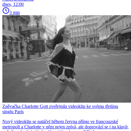
dnes, 12:00
3 min
Zpěvačka Charlotte Gott zveřejnila videoklip ke svému třetímu
singlu Paris
Nový videoklip se natáčel během června přímo ve francouzské
metropoli a Charlotte v něm nejen zpívá, ale doprovází se i na klavír,