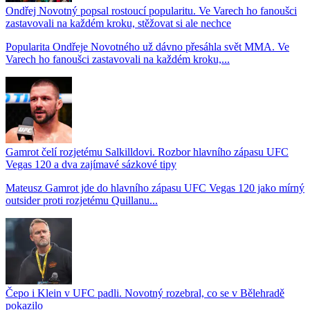
Ondřej Novotný popsal rostoucí popularitu. Ve Varech ho fanoušci
zastavovali na každém kroku, stěžovat si ale nechce
Popularita Ondřeje Novotného už dávno přesáhla svět MMA. Ve
Varech ho fanoušci zastavovali na každém kroku,...
Gamrot čelí rozjetému Salkilldovi. Rozbor hlavního zápasu UFC
Vegas 120 a dva zajímavé sázkové tipy
Mateusz Gamrot jde do hlavního zápasu UFC Vegas 120 jako mírný
outsider proti rozjetému Quillanu...
Čepo i Klein v UFC padli. Novotný rozebral, co se v Bělehradě
pokazilo