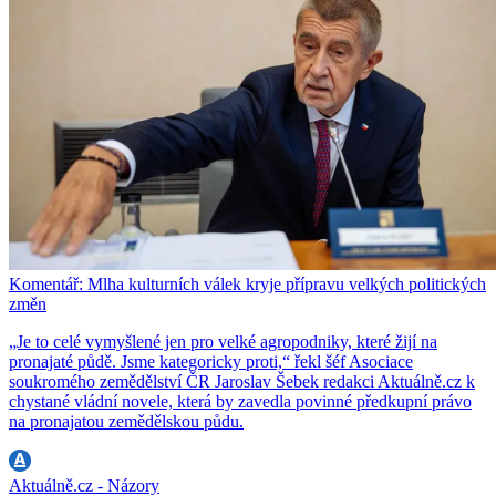
Komentář: Mlha kulturních válek kryje přípravu velkých politických
změn
„Je to celé vymyšlené jen pro velké agropodniky, které žijí na
pronajaté půdě. Jsme kategoricky proti,“ řekl šéf Asociace
soukromého zemědělství ČR Jaroslav Šebek redakci Aktuálně.cz k
chystané vládní novele, která by zavedla povinné předkupní právo
na pronajatou zemědělskou půdu.
Aktuálně.cz - Názory