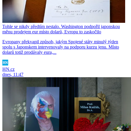
Tohle se nikdy předtím nestalo. Washington podpořil japonskou
měnu prodejem eur místo dolarů, Evropu to zaskočilo
Evropany překvapil způsob, jakým Spojené státy minulý týden
spolu s Japonskem intervenovaly na podporu kurzu jenu. Místo
dolarů totiž prodávaly eura,...
HN.cz
dnes, 11:47