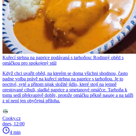
Kuřecí stehna na paprice podávaná s tarhoňou: Rodinný oběd s
omáčkou pro spokojený stůl
Když chci uvařit oběd, na kterém se doma všichni shodnou, často
padne volba právě na kuřecí stehna na paprice s tarhoňou. Je to
poctivé, syté a přitom nijak složité jídlo, které stojí na jemně
orestované cibuli, sladké paprice a smetanové omáčce. Tarhoňa k
tomu sedí překvapivě dobře, protože omáčku pěkně nasaje a na talíři
z ní není jen obyčejná příloha.
Cooky.cz
dnes, 12:00
4 min