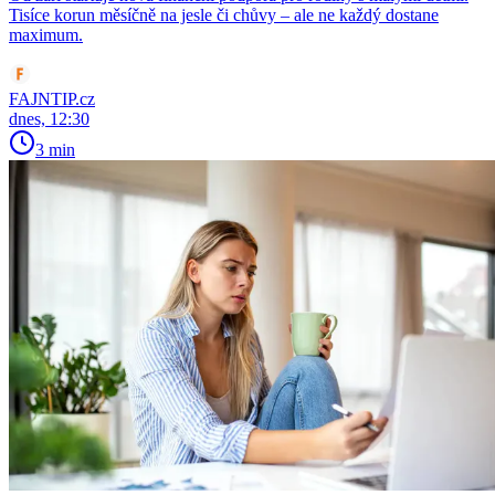
Tisíce korun měsíčně na jesle či chůvy – ale ne každý dostane
maximum.
FAJNTIP.cz
dnes, 12:30
3 min