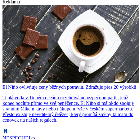
Reklama
El Niño ovlivňuje ceny běžných potravin. Zdražuje přes 20 výrobků
Teplá voda v Tichém oceánu rozehrává nebezpečnou partii, jejíž
konec pocítíte přímo ve své peněžence. El Niño si málokdo spojuje
s ranním šálkem kávy nebo nákupem rýže v českém supermarketu.
Přesto existuje neviditelný řetězec, který promítá změny klimatu do
cenovek na našich regálech.
NESPECHEJ.cz