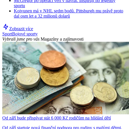
McGregor po operaci věří v návrat. Inspirují ho legendy
sportu
Koivunen má v NHL sedm bodů. Pittsburgh mu právě proto
dal osm let a 32 milionů dolarů
Zobrazit více
Sport
Bojové sporty
Vybrali jsme pro vás
Magazíny a zajímavosti
Od září bude přispívat stát 6 000 Kč rodičům na hlídání dětí
Od září startuje nová finanční podpora pro rodiny s malými dětmi.