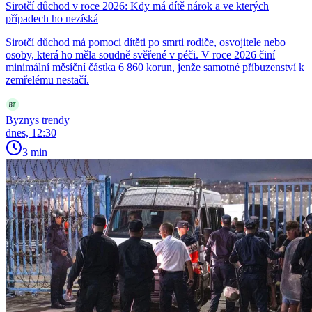
Sirotčí důchod v roce 2026: Kdy má dítě nárok a ve kterých
případech ho nezíská
Sirotčí důchod má pomoci dítěti po smrti rodiče, osvojitele nebo
osoby, která ho měla soudně svěřené v péči. V roce 2026 činí
minimální měsíční částka 6 860 korun, jenže samotné příbuzenství k
zemřelému nestačí.
Byznys trendy
dnes, 12:30
3 min