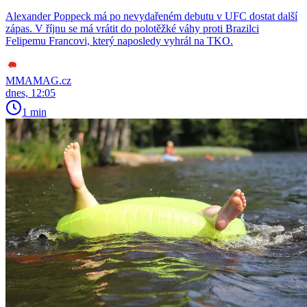
Alexander Poppeck má po nevydařeném debutu v UFC dostat další
zápas. V říjnu se má vrátit do polotěžké váhy proti Brazilci
Felipemu Francovi, který naposledy vyhrál na TKO.
MMAMAG.cz
dnes, 12:05
1 min