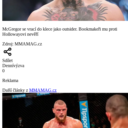
McGregor se vrací do klece jako outsider. Bookmakeři mu proti
Hollowayovi nevěří
Zdroj
:
MMAMAG.cz
Sdílet
Denní
výzva
0
Reklama
Další články z
MMAMAG.cz