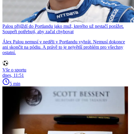
Palou přijíždí do Portlandu jako muž, kterého už nestačí porážet.
Soupeři potřebují, aby začal chybovat
Álex Palou nemusí v neděli v Portlandu vyhrát. Nemusí dokonce
ani skončit na pódiu. A právě to je největší problém pro všechny
ostatní.
Vše o sportu
dnes, 11:51
5 min