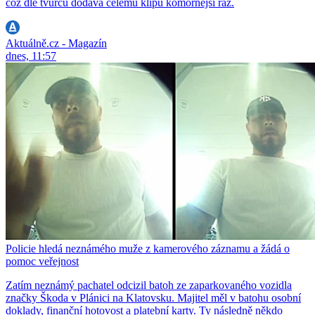
což dle tvůrců dodává celému klipu komornější ráz.
Aktuálně.cz - Magazín
dnes, 11:57
Policie hledá neznámého muže z kamerového záznamu a žádá o
pomoc veřejnost
Zatím neznámý pachatel odcizil batoh ze zaparkovaného vozidla
značky Škoda v Plánici na Klatovsku. Majitel měl v batohu osobní
doklady, finanční hotovost a platební karty. Ty následně někdo