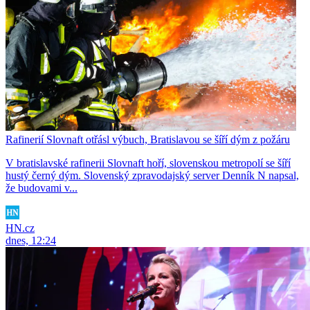
Rafinerií Slovnaft otřásl výbuch, Bratislavou se šíří dým z požáru
V bratislavské rafinerii Slovnaft hoří, slovenskou metropolí se šíří
hustý černý dým. Slovenský zpravodajský server Denník N napsal,
že budovami v...
HN.cz
dnes, 12:24