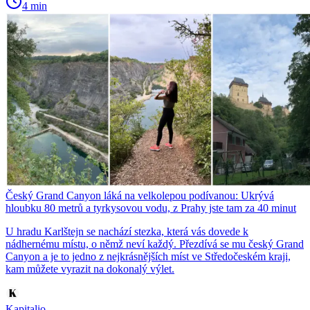
4 min
Český Grand Canyon láká na velkolepou podívanou: Ukrývá
hloubku 80 metrů a tyrkysovou vodu, z Prahy jste tam za 40 minut
U hradu Karlštejn se nachází stezka, která vás dovede k
nádhernému místu, o němž neví každý. Přezdívá se mu český Grand
Canyon a je to jedno z nejkrásnějších míst ve Středočeském kraji,
kam můžete vyrazit na dokonalý výlet.
Kapitalio