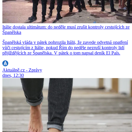
Itálie dostala ultimátum: do neděle musí zrušit kontroly cestujících ze
Španělska
Španělská vláda v pátek pohrozila Itálii, že zavede odvetná opatření
vůči cestujícím z Itálie, pokud Řím do neděle nezruší kontroly lidí
přijíždějících ze Španělska. V pátek o tom napsal deník El País.
Aktuálně.cz - Zprávy
dnes, 12:30