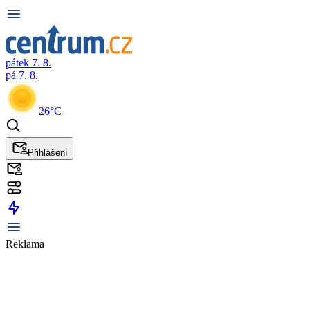
pátek 7. 8.
pá 7. 8.
26°C
Přihlášení
Reklama