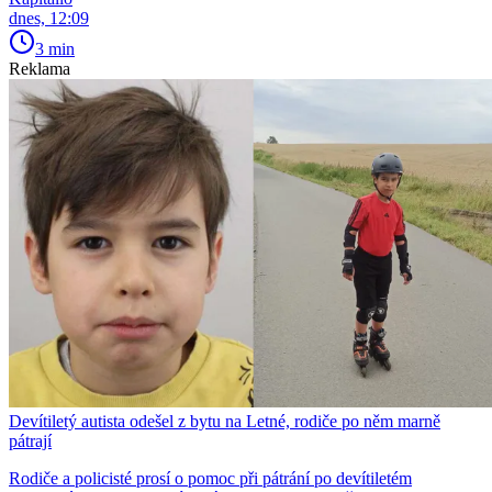
dnes, 12:09
3 min
Reklama
Devítiletý autista odešel z bytu na Letné, rodiče po něm marně
pátrají
Rodiče a policisté prosí o pomoc při pátrání po devítiletém