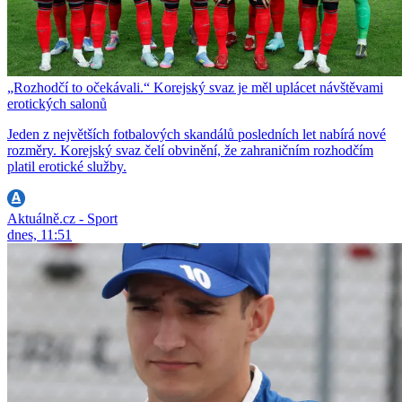
„Rozhodčí to očekávali.“ Korejský svaz je měl uplácet návštěvami
erotických salonů
Jeden z největších fotbalových skandálů posledních let nabírá nové
rozměry. Korejský svaz čelí obvinění, že zahraničním rozhodčím
platil erotické služby.
Aktuálně.cz - Sport
dnes, 11:51