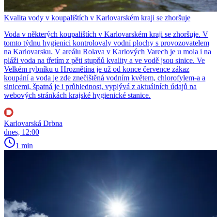
Kvalita vody v koupalištích v Karlovarském kraji se zhoršuje
Voda v některých koupalištích v Karlovarském kraji se zhoršuje. V
tomto týdnu hygienici kontrolovaly vodní plochy s provozovatelem
na Karlovarsku. V areálu Rolava v Karlových Varech je u mola i na
pláži voda na třetím z pěti stupňů kvality a ve vodě jsou sinice. Ve
Velkém rybníku u Hroznětína je už od konce července zákaz
koupání a voda je zde znečištěná vodním květem, chlorofylem-a a
sinicemi, špatná je i průhlednost, vyplývá z aktuálních údajů na
webových stránkách krajské hygienické stanice.
Karlovarská Drbna
dnes, 12:00
1 min