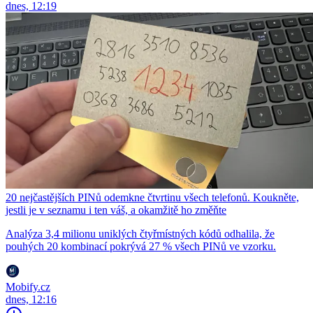
dnes, 12:19
20 nejčastějších PINů odemkne čtvrtinu všech telefonů. Koukněte,
jestli je v seznamu i ten váš, a okamžitě ho změňte
Analýza 3,4 milionu uniklých čtyřmístných kódů odhalila, že
pouhých 20 kombinací pokrývá 27 % všech PINů ve vzorku.
Mobify.cz
dnes, 12:16