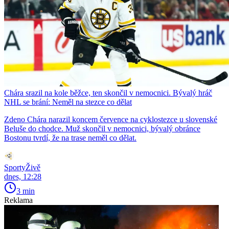
Chára srazil na kole běžce, ten skončil v nemocnici. Bývalý hráč
NHL se brání: Neměl na stezce co dělat
Zdeno Chára narazil koncem července na cyklostezce u slovenské
Beluše do chodce. Muž skončil v nemocnici, bývalý obránce
Bostonu tvrdí, že na trase neměl co dělat.
SportyŽivě
dnes, 12:28
3 min
Reklama