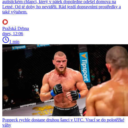
autistickém chlapci, který v pátek dopoledne odešel domova na
Letné. Od té doby ho neviděli. Rád jezdí dopravními prostředky a
také výtahem.
Pražská Drbna
dnes, 12:06
1 min
Poppeck rychle dostane druhou šanci v UFC. Vrací se do polotěžké
váhy