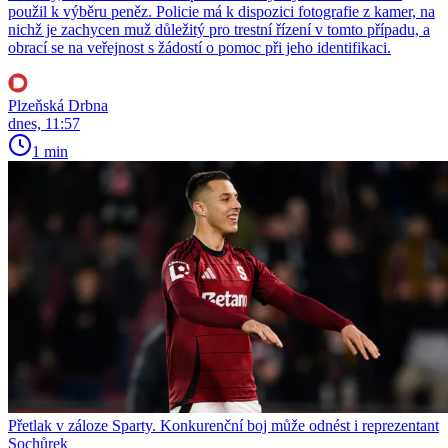
použil k výběru peněz. Policie má k dispozici fotografie z kamer, na
nichž je zachycen muž důležitý pro trestní řízení v tomto případu, a
obrací se na veřejnost s žádostí o pomoc při jeho identifikaci.
Plzeňská Drbna
dnes, 11:57
1 min
Přetlak v záloze Sparty. Konkurenční boj může odnést i reprezentant
Sochůrek