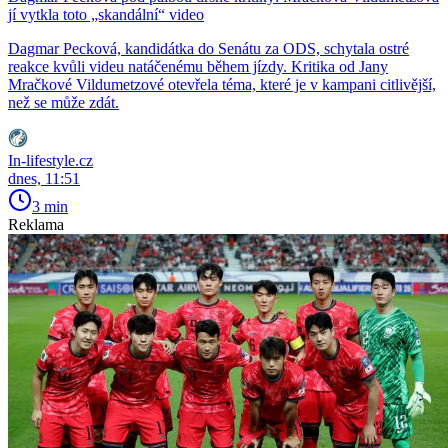
jí vytkla toto „skandální“ video
Dagmar Pecková, kandidátka do Senátu za ODS, schytala ostré
reakce kvůli videu natáčenému během jízdy. Kritika od Jany
Mračkové Vildumetzové otevřela téma, které je v kampani citlivější,
než se může zdát.
In-lifestyle.cz
dnes, 11:51
3 min
Reklama