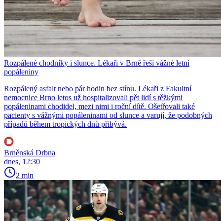
Rozpálené chodníky i slunce. Lékaři v Brně řeší vážné letní
popáleniny
Rozpálený asfalt nebo pár hodin bez stínu. Lékaři z Fakultní
nemocnice Brno letos už hospitalizovali pět lidí s těžkými
popáleninami chodidel, mezi nimi i roční dítě. Ošetřovali také
pacienty s vážnými popáleninami od slunce a varují, že podobných
případů během tropických dnů přibývá.
Brněnská Drbna
dnes, 12:30
2 min