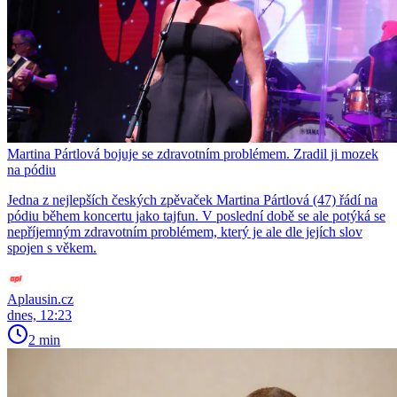
Martina Pártlová bojuje se zdravotním problémem. Zradil ji mozek
na pódiu
Jedna z nejlepších českých zpěvaček Martina Pártlová (47) řádí na
pódiu během koncertu jako tajfun. V poslední době se ale potýká se
nepříjemným zdravotním problémem, který je ale dle jejích slov
spojen s věkem.
Aplausin.cz
dnes, 12:23
2 min