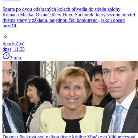
Sparta po dvou odehraných kolech přivedla do středu zálohy
Romana Macka. Osmnáctiletý Hugo Sochůrek, který sezonu otevřel
dvěma starty v základu, najednou čelí konkurenci, jakou dosud
nezažil.
SportyŽivě
dnes, 11:55
3 min
Dagmar Pecková pod palbou drsné kritiky: Mračková Vildumetzová