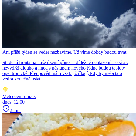
Ani příští týden se veder nezbavíme. Už víme dokdy budou trvat
Studená fronta na naše území přinesla důležité ochlazení. To však
nevydrží dlouho a hned s nástupem nového týdne budou teploty
opět tropické. Předpovědi nám však již říkají, kdy by měla tato
vedra konečně ustat.
Meteocentrum.cz
dnes, 12:00
2 min