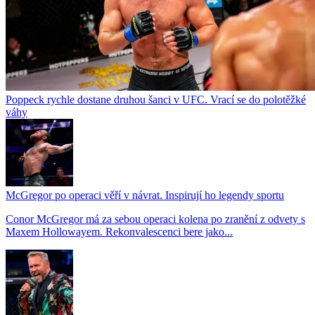
Poppeck rychle dostane druhou šanci v UFC. Vrací se do polotěžké
váhy
McGregor po operaci věří v návrat. Inspirují ho legendy sportu
Conor McGregor má za sebou operaci kolena po zranění z odvety s
Maxem Hollowayem. Rekonvalescenci bere jako...