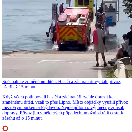
Spěchali ke zraněnému dítěti. Hasiči a záchranáři využili přívoz,
ušetří až 15 minut
Když včera potřebovali hasiči a záchranáři rychle dorazit ke
zraněnému dítěti, vzali to přes Lipno. Místo objížďky využili přívoz
mezi Frymburkem a Frýdavou. Nejde přitom o výjimečný způsob
dopravy. Přívoz jim v některých případech umožní zkrátit cestu k
zásahu až o 15 minut.