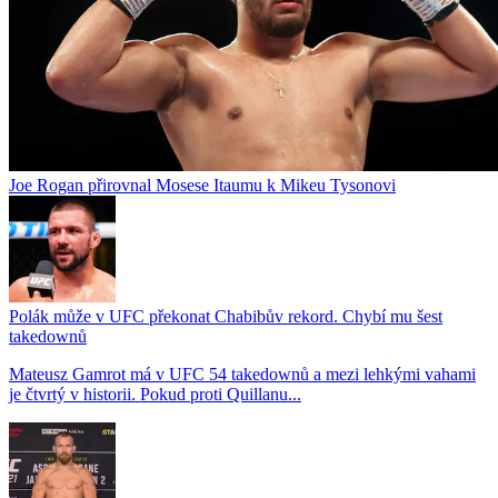
Joe Rogan přirovnal Mosese Itaumu k Mikeu Tysonovi
Polák může v UFC překonat Chabibův rekord. Chybí mu šest
takedownů
Mateusz Gamrot má v UFC 54 takedownů a mezi lehkými vahami
je čtvrtý v historii. Pokud proti Quillanu...