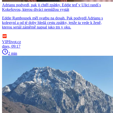
Adrianu podvedl, pak ji chtěl zpátky. Eddie teď v Ulici randí s
Kokešovou, kterou diváci nemůžou vystát
Eddie Rambousek měl svatbu na dosah. Pak podvedl Adrianu s
kolegyní a od té doby hledá cestu zpátky, jenže ta vede k ženě,
kterou seriál záměrně napsal jako trn v oku.
VIPživot.cz
dnes, 09:17
2 min