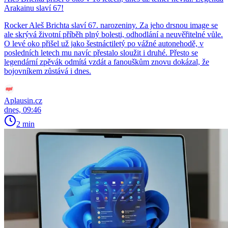
Arakainu slaví 67!
Rocker Aleš Brichta slaví 67. narozeniny. Za jeho drsnou image se
ale skrývá životní příběh plný bolesti, odhodlání a neuvěřitelné vůle.
O levé oko přišel už jako šestnáctiletý po vážné autonehodě, v
posledních letech mu navíc přestalo sloužit i druhé. Přesto se
legendární zpěvák odmítá vzdát a fanouškům znovu dokázal, že
bojovníkem zůstává i dnes.
Aplausin.cz
dnes, 09:46
2 min