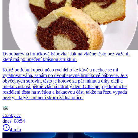
Dvoubarevná hrníčková bábovka: Jak na vláčné těsto bez vážení,
které má po upečení krásnou strukturu
Když potřebuji upéct něco rychlého ke kávě a nechce se mi
vytahovat váha, sahám po dvoubarevné hrníčkové bábovce. Je z
obyčejných surovin, těsto je hotové za pár minut a díky oleji a
mléku zůstává pěkně vláčná i druhý den. Odlišuje ji jednoduché
rozdělení těsta na světlou a kakaovou část, takže na řezu vypadá
hezky, i když s ní není skoro žádná práce.
Cooky.cz
dnes, 08:54
4 min