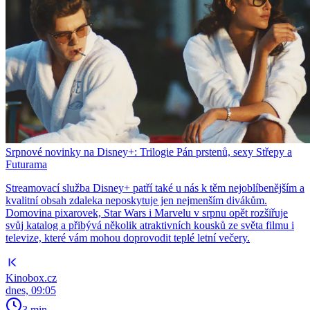
Srpnové novinky na Disney+: Trilogie Pán prstenů, sexy Střepy a
Futurama
Streamovací služba Disney+ patří také u nás k těm nejoblíbenějším a
kvalitní obsah zdaleka neposkytuje jen nejmenším divákům.
Domovina pixarovek, Star Wars i Marvelu v srpnu opět rozšiřuje
svůj katalog a přibývá několik atraktivních kousků ze světa filmu i
televize, které vám mohou doprovodit teplé letní večery.
Kinobox.cz
dnes, 09:05
3 min