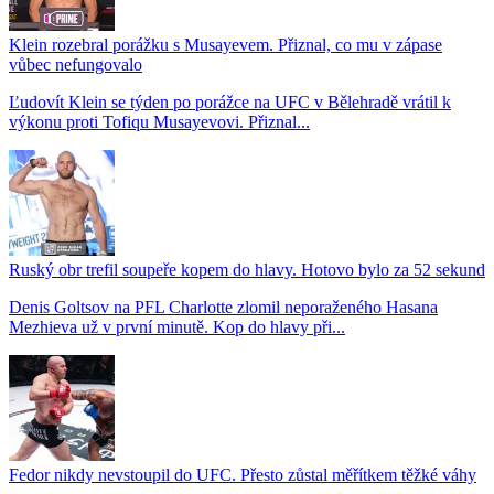
Klein rozebral porážku s Musayevem. Přiznal, co mu v zápase
vůbec nefungovalo
Ľudovít Klein se týden po porážce na UFC v Bělehradě vrátil k
výkonu proti Tofiqu Musayevovi. Přiznal...
Ruský obr trefil soupeře kopem do hlavy. Hotovo bylo za 52 sekund
Denis Goltsov na PFL Charlotte zlomil neporaženého Hasana
Mezhieva už v první minutě. Kop do hlavy při...
Fedor nikdy nevstoupil do UFC. Přesto zůstal měřítkem těžké váhy