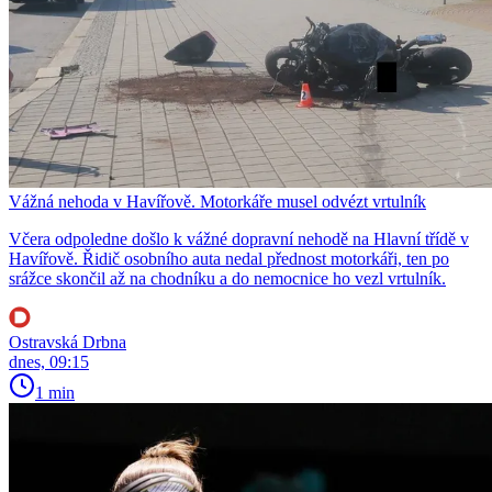
Vážná nehoda v Havířově. Motorkáře musel odvézt vrtulník
Včera odpoledne došlo k vážné dopravní nehodě na Hlavní třídě v
Havířově. Řidič osobního auta nedal přednost motorkáři, ten po
srážce skončil až na chodníku a do nemocnice ho vezl vrtulník.
Ostravská Drbna
dnes, 09:15
1 min