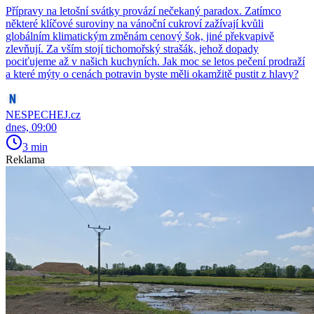
Přípravy na letošní svátky provází nečekaný paradox. Zatímco
některé klíčové suroviny na vánoční cukroví zažívají kvůli
globálním klimatickým změnám cenový šok, jiné překvapivě
zlevňují. Za vším stojí tichomořský strašák, jehož dopady
pociťujeme až v našich kuchyních. Jak moc se letos pečení prodraží
a které mýty o cenách potravin byste měli okamžitě pustit z hlavy?
NESPECHEJ.cz
dnes, 09:00
3 min
Reklama