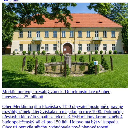
Merklín opravuje rozsáhlý zámek. Do rekonstrukce už obec
investovala 25 milionů
Obec Merklín na jihu Plzeňska s 1150 obyvateli postupně opravuje
rozsáhlý zámek, který získala do majetku po roce 1990. Dokončuje
přestavbu kinosálu v patře za více než čtyři miliony korun, z něhož
bude společenský sál až pro 150 lidí. Hotovo má být v listopadu.
Obec už opravila střechy, vybudovala nové plynové topení,