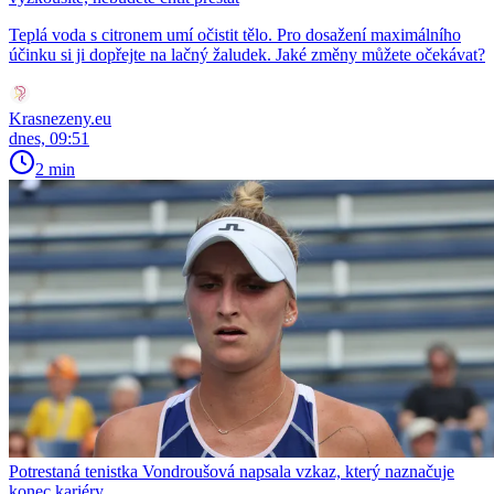
Teplá voda s citronem umí očistit tělo. Pro dosažení maximálního
účinku si ji dopřejte na lačný žaludek. Jaké změny můžete očekávat?
Krasnezeny.eu
dnes, 09:51
2 min
Potrestaná tenistka Vondroušová napsala vzkaz, který naznačuje
konec kariéry