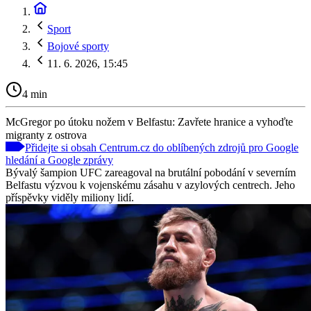
Sport
Bojové sporty
11. 6. 2026, 15:45
4 min
McGregor po útoku nožem v Belfastu: Zavřete hranice a vyhoďte
migranty z ostrova
Přidejte si obsah Centrum.cz do oblíbených zdrojů pro Google
hledání a Google zprávy
Bývalý šampion UFC zareagoval na brutální pobodání v severním
Belfastu výzvou k vojenskému zásahu v azylových centrech. Jeho
příspěvky viděly miliony lidí.