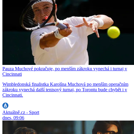
Pauza Muchové pokračuje, po menším zákroku vynechá i turnaj v
Cincinnati
Wimbledonská finalistka Karolína Muchová po menším operačním
zákroku vynechá další tenisový turnaj, po Torontu bude chybět i v
Cincinnati.
Aktuálně.cz - Sport
dnes, 09:06