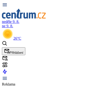
neděle 9. 8.
ne 9. 8.
26°C
Přihlášení
Reklama