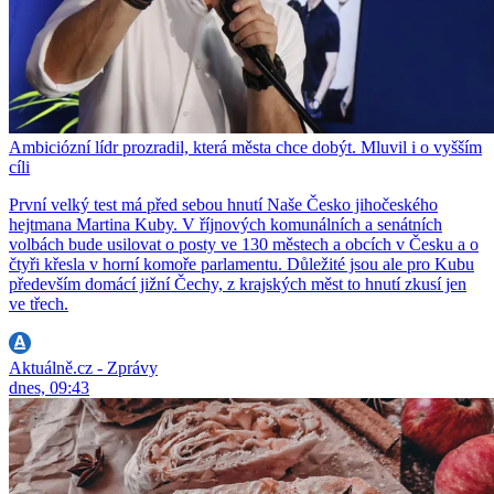
Ambiciózní lídr prozradil, která města chce dobýt. Mluvil i o vyšším
cíli
První velký test má před sebou hnutí Naše Česko jihočeského
hejtmana Martina Kuby. V říjnových komunálních a senátních
volbách bude usilovat o posty ve 130 městech a obcích v Česku a o
čtyři křesla v horní komoře parlamentu. Důležité jsou ale pro Kubu
především domácí jižní Čechy, z krajských měst to hnutí zkusí jen
ve třech.
Aktuálně.cz - Zprávy
dnes, 09:43