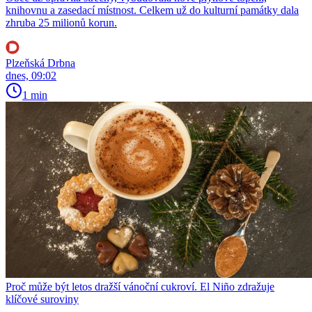
knihovnu a zasedací místnost. Celkem už do kulturní památky dala
zhruba 25 milionů korun.
Plzeňská Drbna
dnes, 09:02
1 min
Proč může být letos dražší vánoční cukroví. El Niño zdražuje
klíčové suroviny