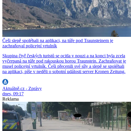
Češi slepě spoléhali na aplikaci, na túře pod Traunsteinem je
zachraňoval policejní vrtulník
Skupina čtyř českých turistů se ocitla v nouzi a na konci byla zcela
vyčerpaná na túře pod rakouskou horou Traunstein. Zachraňovat je
musel policejní vrtulník. Češi přecenili své síly a slepě se spoléhali
na aplikaci, píše v neděli o sobotní události server Kronen Zeitung.
Aktuálně.cz - Zprávy
dnes, 09:17
Reklama