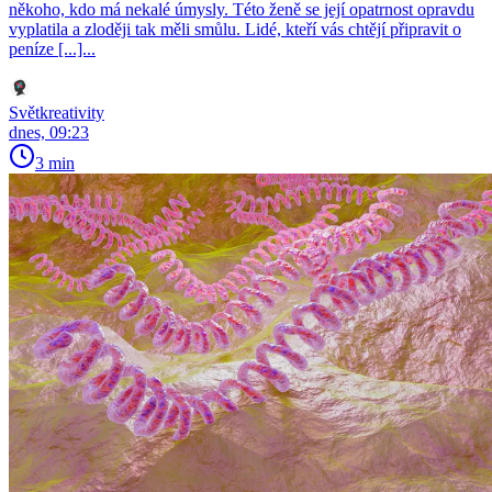
někoho, kdo má nekalé úmysly. Této ženě se její opatrnost opravdu
vyplatila a zloději tak měli smůlu. Lidé, kteří vás chtějí připravit o
peníze [...]...
Světkreativity
dnes, 09:23
3 min