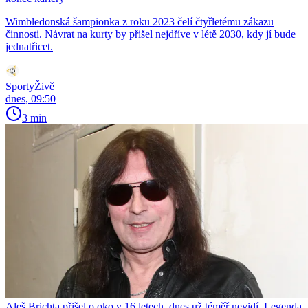
Wimbledonská šampionka z roku 2023 čelí čtyřletému zákazu
činnosti. Návrat na kurty by přišel nejdříve v létě 2030, kdy jí bude
jednatřicet.
SportyŽivě
dnes, 09:50
3 min
Aleš Brichta přišel o oko v 16 letech, dnes už téměř nevidí. Legenda