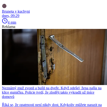
Bruneta v kuchyni
dnes, 09:29
4 min
Reklama
Neznámý muž zvonil a bušil na dveře. Když odešel, žena našla na
klice gumičku. Policie tvrdí, že zloději takto vykradli už tisíce
domovů
Říká se, že opatrnosti není nikdy dost. Kdykoliv můžete narazit na