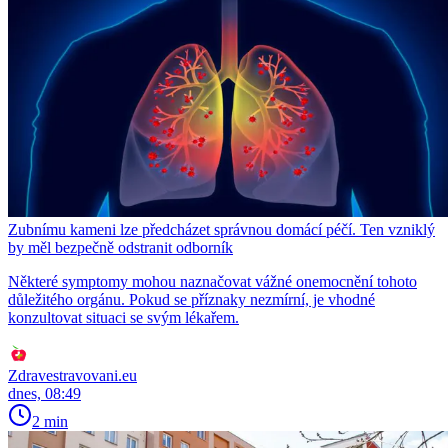
Zubnímu kameni lze předcházet správnou domácí péčí. Ten vzniklý
by měl bezpečně odstranit odborník
Některé symptomy mohou naznačovat vážné onemocnění tohoto
důležitého orgánu. Pokud se příznaky nezmírní, je vhodné
konzultovat situaci se svým lékařem.
Zdravestravovani.eu
dnes, 08:49
2 min