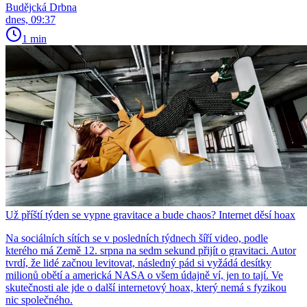
Budějcká Drbna
dnes, 09:37
1 min
Už příští týden se vypne gravitace a bude chaos? Internet děsí hoax
Na sociálních sítích se v posledních týdnech šíří video, podle
kterého má Země 12. srpna na sedm sekund přijít o gravitaci. Autor
tvrdí, že lidé začnou levitovat, následný pád si vyžádá desítky
milionů obětí a americká NASA o všem údajně ví, jen to tají. Ve
skutečnosti ale jde o další internetový hoax, který nemá s fyzikou
nic společného.