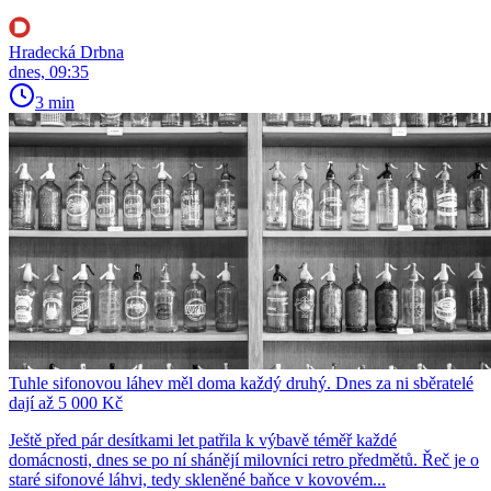
Hradecká Drbna
dnes, 09:35
3 min
Tuhle sifonovou láhev měl doma každý druhý. Dnes za ni sběratelé
dají až 5 000 Kč
Ještě před pár desítkami let patřila k výbavě téměř každé
domácnosti, dnes se po ní shánějí milovníci retro předmětů. Řeč je o
staré sifonové láhvi, tedy skleněné baňce v kovovém...