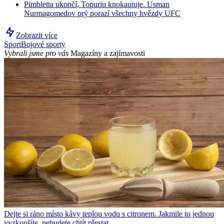
Pimbletta ukončí, Topuriu knokautuje. Usman
Nurmagomedov prý porazí všechny hvězdy UFC
Zobrazit více
Sport
Bojové sporty
Vybrali jsme pro vás
Magazíny a zajímavosti
Dejte si ráno místo kávy teplou vodu s citronem. Jakmile to jednou
vyzkoušíte, nebudete chtít přestat