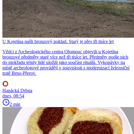
U Kojetína našli bronzový poklad. Starý je přes tři tisíce let
Vědci z Archeologického centra Olomouc objevili u Kojetína
bronzové předměty staré více než tři tisíce let. Předměty podle nich
do mokřadu tehdy lidé uložili jako součást rituálů. Vykopávky na
místě archeologové provádějí v souvislosti s modernizací železniční
tratě Brno-Přerov.
Hanácká Drbna
dnes, 08:54
2 min