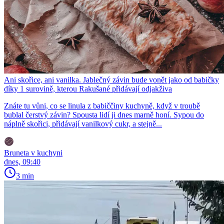
Ani skořice, ani vanilka. Jablečný závin bude vonět jako od babičky
díky 1 surovině, kterou Rakušané přidávají odjakživa
Znáte tu vůni, co se linula z babiččiny kuchyně, když v troubě
bublal čerstvý závin? Spousta lidí ji dnes marně honí. Sypou do
náplně skořici, přidávají vanilkový cukr, a stejně...
Bruneta v kuchyni
dnes, 09:40
3 min