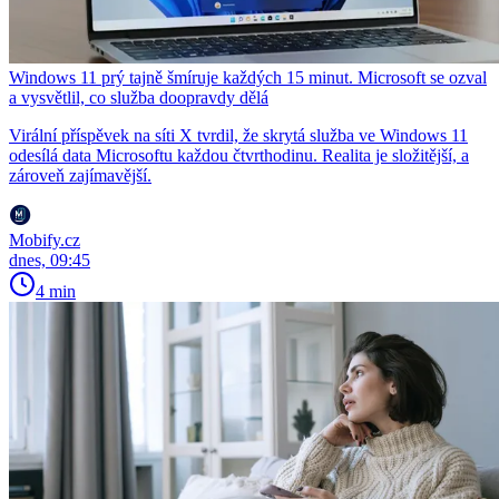
Windows 11 prý tajně šmíruje každých 15 minut. Microsoft se ozval
a vysvětlil, co služba doopravdy dělá
Virální příspěvek na síti X tvrdil, že skrytá služba ve Windows 11
odesílá data Microsoftu každou čtvrthodinu. Realita je složitější, a
zároveň zajímavější.
Mobify.cz
dnes, 09:45
4 min