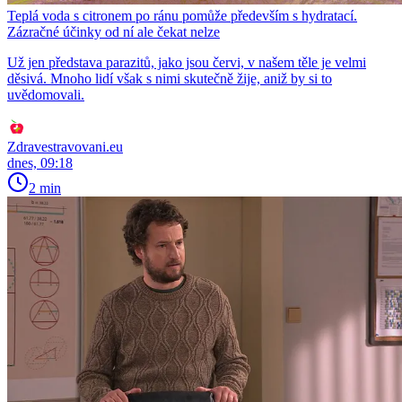
Teplá voda s citronem po ránu pomůže především s hydratací.
Zázračné účinky od ní ale čekat nelze
Už jen představa parazitů, jako jsou červi, v našem těle je velmi
děsivá. Mnoho lidí však s nimi skutečně žije, aniž by si to
uvědomovali.
Zdravestravovani.eu
dnes, 09:18
2 min