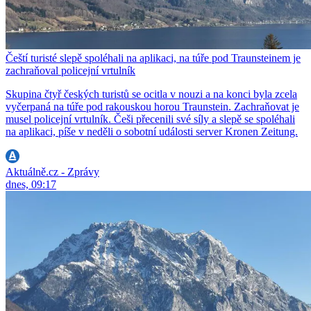
Čeští turisté slepě spoléhali na aplikaci, na túře pod Traunsteinem je
zachraňoval policejní vrtulník
Skupina čtyř českých turistů se ocitla v nouzi a na konci byla zcela
vyčerpaná na túře pod rakouskou horou Traunstein. Zachraňovat je
musel policejní vrtulník. Češi přecenili své síly a slepě se spoléhali
na aplikaci, píše v neděli o sobotní události server Kronen Zeitung.
Aktuálně.cz - Zprávy
dnes, 09:17