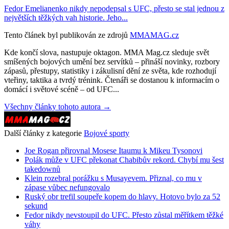
Fedor Emelianenko nikdy nepodepsal s UFC, přesto se stal jednou z
největších těžkých vah historie. Jeho...
Tento článek byl publikován ze zdrojů
MMAMAG.cz
Kde končí slova, nastupuje oktagon. MMA Mag.cz sleduje svět
smíšených bojových umění bez servítků – přináší novinky, rozbory
zápasů, přestupy, statistiky i zákulisní dění ze světa, kde rozhodují
vteřiny, taktika a tvrdý trénink. Čtenáři se dostanou k informacím o
domácí i světové scéně – od UFC...
Všechny články tohoto autora →
Další články z kategorie
Bojové sporty
Joe Rogan přirovnal Mosese Itaumu k Mikeu Tysonovi
Polák může v UFC překonat Chabibův rekord. Chybí mu šest
takedownů
Klein rozebral porážku s Musayevem. Přiznal, co mu v
zápase vůbec nefungovalo
Ruský obr trefil soupeře kopem do hlavy. Hotovo bylo za 52
sekund
Fedor nikdy nevstoupil do UFC. Přesto zůstal měřítkem těžké
váhy