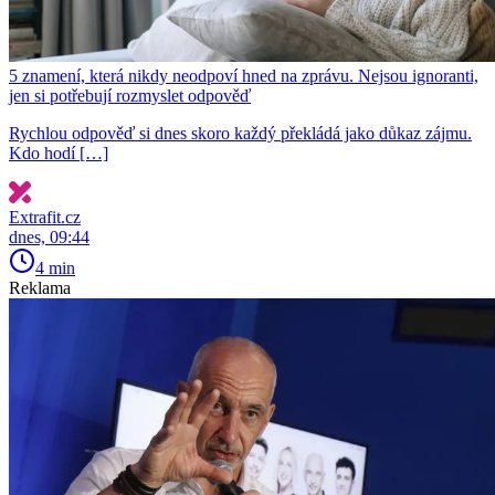
5 znamení, která nikdy neodpoví hned na zprávu. Nejsou ignoranti,
jen si potřebují rozmyslet odpověď
Rychlou odpověď si dnes skoro každý překládá jako důkaz zájmu.
Kdo hodí […]
Extrafit.cz
dnes, 09:44
4 min
Reklama