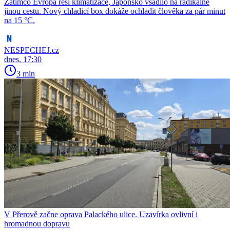
Zatímco Evropa řeší klimatizace, Japonsko vsadilo na radikálně
jinou cestu. Nový chladicí box dokáže ochladit člověka za pár minut
na 15 °C.
NESPECHEJ.cz
dnes, 17:30
3 min
V Přerově začne oprava Palackého ulice. Uzavírka ovlivní i
hromadnou dopravu