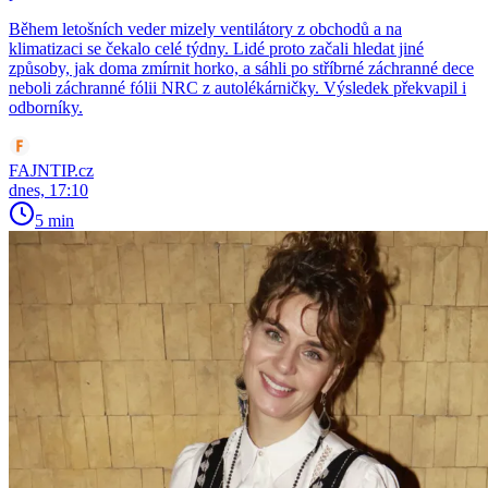
Během letošních veder mizely ventilátory z obchodů a na
klimatizaci se čekalo celé týdny. Lidé proto začali hledat jiné
způsoby, jak doma zmírnit horko, a sáhli po stříbrné záchranné dece
neboli záchranné fólii NRC z autolékárničky. Výsledek překvapil i
odborníky.
FAJNTIP.cz
dnes, 17:10
5 min