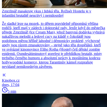
Zmrzlinář masakruje vkus i lidská těla. Režisér Hostelu je v
infantilní brutalitě neuctivý i nemilosrdný
Že sladké leze na mozek, to dětem pravidelně připomíná většina
rodičů, kteří mají v zádech i doktorské rady. Jenže když do městečka
přijede Zmrzlinář (Ice Cream Man), jehož barevná dodávka vyhrává
nakažlivou melodii a ledové cucy na kládě v čokoládě jsou
podobnou měrou hříšně lahodné i démonicky prokleté, výchovné
apely jsou rázem zmasakrovány – stejně jako těla dospěláků, kteří
ve svérázné kinonovince Eliho Rotha (Hostel) čelí dětské zombie
epidemii. Osmdesátiminutový gorefest je přehlídkou brutalit, místy
trefného černého humoru a absolutní neúcty k morálnímu kodexu
hollywoodské komerce, kterou Tarantinův kámoš rozprašuje
nevídaně nemilosrdným závěrem.
Kinobox.cz
dnes, 17:04
5 min