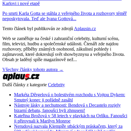
Karlovi i nové etapě
Po smrti Karla Gotta se stáhla z veřejného života a rozhovory téměř
neposkytovala. Teď ale Ivana Gottová...
Tento článek byl publikován ze zdrojů
Aplausin.cz
Web se zaměřuje na české i zahraniční celebrity, kulturní scénu,
film, televizi, hudbu a společenské události. Čtenáři zde najdou
rozhovory, příběhy známých osobností, zákulisní pohledy i
zajímavosti, které dokreslují svět showbyznysu a veřejného života.
Obsah je laděný spíše magazínově než...
Všechny články tohoto autora →
Další články z kategorie
Celebrity
Markéta Děrgelová o bolestivém rozchodu s Vojtou Dykem:
Smutný konec ji pořádně zasáhl
Nástroje lásky a nechutnosti: Bendová s Decastelo rozjely
bizarní debatu, fanoušci byli zhnuseni!
Kateřina Brožová v 58 letech v plavkách na Orlíku. Fanoušci
ji přirovnali k Marilyn Monroe
Nerudová nazvala Klempíře stbáckým práskačem, který za