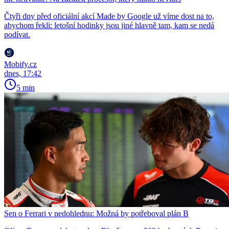
Čtyři dny před oficiální akcí Made by Google už víme dost na to,
abychom řekli: letošní hodinky jsou jiné hlavně tam, kam se nedá
podívat.
Mobify.cz
dnes, 17:42
5 min
Sen o Ferrari v nedohlednu: Možná by potřeboval plán B