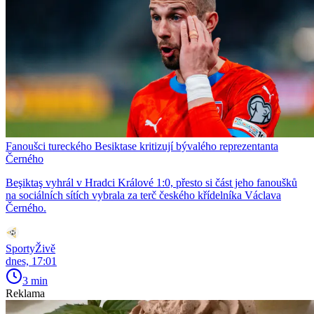
Fanoušci tureckého Besiktase kritizují bývalého reprezentanta
Černého
Beşiktaş vyhrál v Hradci Králové 1:0, přesto si část jeho fanoušků
na sociálních sítích vybrala za terč českého křídelníka Václava
Černého.
SportyŽivě
dnes, 17:01
3 min
Reklama