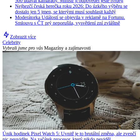
500 udával kamarády. Ministr jí odpověděl ještě tvrději
Nejhezčí česká herečka roku 2026: Do úzkého výběru se
dostalo jen 5 jmen, se kterými musí souhlasit každý
Moderátorka Událostí se objevila v reklamě na Fortunu.
Smlouvu s ČT prý neporušila, vysvětlení zní zvláštně
Zobrazit více
Celebrity
Vybrali jsme pro vás
Magazíny a zajímavosti
Únik hodinek Pixel Watch 5: Uvnitř je to brutální změna, ale zvenčí
nic neuvidíte. Na začátek procesor, který nikdo neviděl