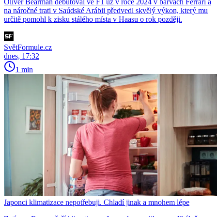
Oliver Bearman debutoval ve F1 už v roce 2024 v barvách Ferrari a
na náročné trati v Saúdské Arábii předvedl skvělý výkon, který mu
určitě pomohl k zisku stálého místa v Haasu o rok později.
SvětFormule.cz
dnes, 17:32
1 min
Japonci klimatizace nepotřebuji. Chladí jinak a mnohem lépe