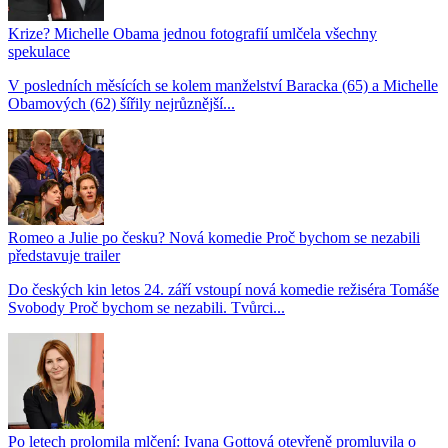
Krize? Michelle Obama jednou fotografií umlčela všechny
spekulace
V posledních měsících se kolem manželství Baracka (65) a Michelle
Obamových (62) šířily nejrůznější...
Romeo a Julie po česku? Nová komedie Proč bychom se nezabili
představuje trailer
Do českých kin letos 24. září vstoupí nová komedie režiséra Tomáše
Svobody Proč bychom se nezabili. Tvůrci...
Po letech prolomila mlčení: Ivana Gottová otevřeně promluvila o