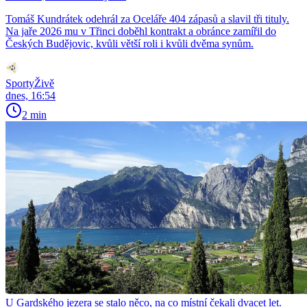
Tomáš Kundrátek odehrál za Oceláře 404 zápasů a slavil tři tituly.
Na jaře 2026 mu v Třinci doběhl kontrakt a obránce zamířil do
Českých Budějovic, kvůli větší roli i kvůli dvěma synům.
SportyŽivě
dnes, 16:54
2 min
U Gardského jezera se stalo něco, na co místní čekali dvacet let.