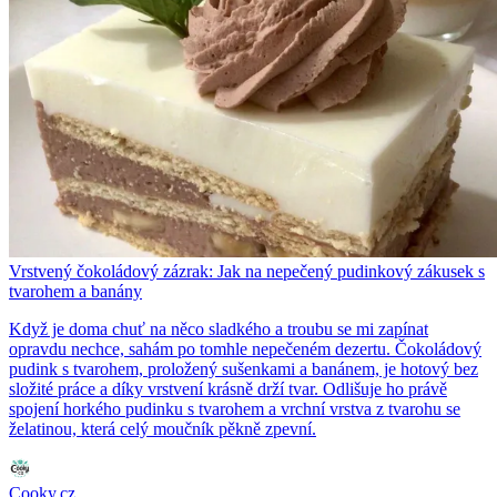
Vrstvený čokoládový zázrak: Jak na nepečený pudinkový zákusek s
tvarohem a banány
Když je doma chuť na něco sladkého a troubu se mi zapínat
opravdu nechce, sahám po tomhle nepečeném dezertu. Čokoládový
pudink s tvarohem, proložený sušenkami a banánem, je hotový bez
složité práce a díky vrstvení krásně drží tvar. Odlišuje ho právě
spojení horkého pudinku s tvarohem a vrchní vrstva z tvarohu se
želatinou, která celý moučník pěkně zpevní.
Cooky.cz