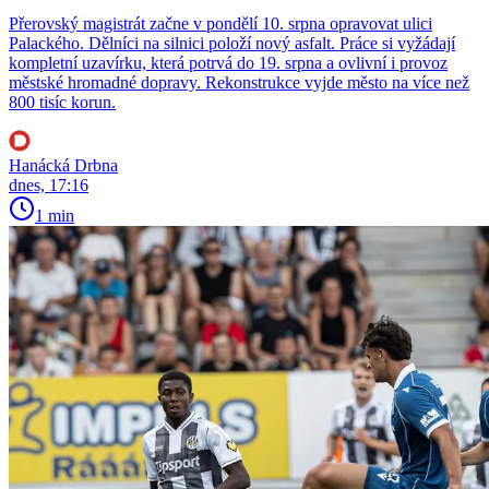
Přerovský magistrát začne v pondělí 10. srpna opravovat ulici
Palackého. Dělníci na silnici položí nový asfalt. Práce si vyžádají
kompletní uzavírku, která potrvá do 19. srpna a ovlivní i provoz
městské hromadné dopravy. Rekonstrukce vyjde město na více než
800 tisíc korun.
Hanácká Drbna
dnes, 17:16
1 min