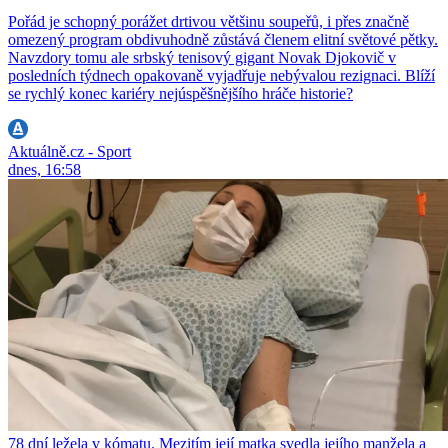
Pořád je schopný porážet drtivou většinu soupeřů, i přes značně
omezený program obdivuhodně zůstává členem elitní světové pětky.
Navzdory tomu ale srbský tenisový gigant Novak Djokovič v
posledních týdnech opakovaně vyjadřuje nebývalou rezignaci. Blíží
se rychlý konec kariéry nejúspěšnějšího hráče historie?
Aktuálně.cz - Sport
dnes, 16:58
78 dní ležela v kómatu. Mezitím její matka svedla jejího manžela a