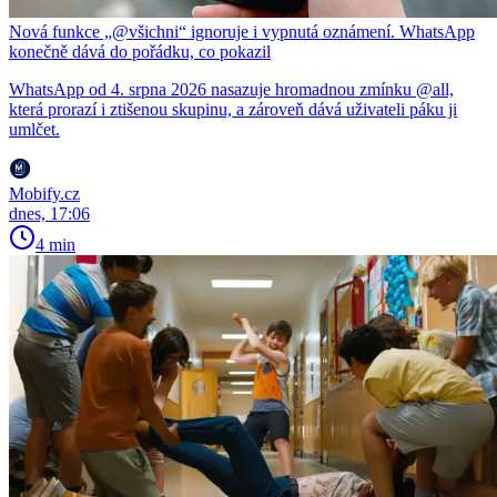
Nová funkce „@všichni“ ignoruje i vypnutá oznámení. WhatsApp
konečně dává do pořádku, co pokazil
WhatsApp od 4. srpna 2026 nasazuje hromadnou zmínku @all,
která prorazí i ztišenou skupinu, a zároveň dává uživateli páku ji
umlčet.
Mobify.cz
dnes, 17:06
4 min