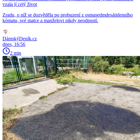
vzala jí celý život
Zradu, o níž se dozvěděla po probuzení z osmasedmdesátidenního
kómatu, své matce a manželovi nikdy neodpustí.
DámskýDeník.cz
dnes, 16:56
2 min