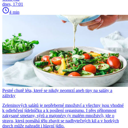
dnes, 17:01
4 min
Pestré chutě léta, které se nikdy neomrzí aneb tipy na saláty a
zálivky
Zeleninových salátů je nepřeberné množství a všechny jsou vhodné
k odlehčení jídelníčku a k posílení organismu. I přes přítomnost
zakysané smetany, sýrů a majonézy (v malém množství), jde o
stravu, která pomáhá tělu zbavit se nadbytečných kil a v horkých
dnech může nahradit i hlavní jídlo.