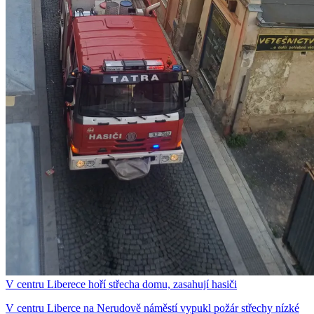
V centru Liberece hoří střecha domu, zasahují hasiči
V centru Liberce na Nerudově náměstí vypukl požár střechy nízké