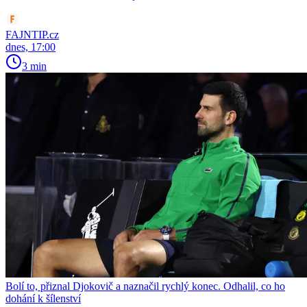
FAJNTIP.cz
dnes, 17:00
3 min
Bolí to, přiznal Djokovič a naznačil rychlý konec. Odhalil, co ho
dohání k šílenství