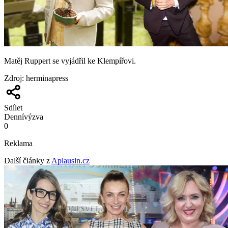
Matěj Ruppert se vyjádřil ke Klempířovi.
Zdroj
:
herminapress
Sdílet
Denní
výzva
0
Reklama
Další články z
Aplausin.cz