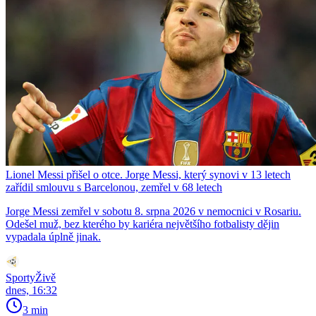
Lionel Messi přišel o otce. Jorge Messi, který synovi v 13 letech
zařídil smlouvu s Barcelonou, zemřel v 68 letech
Jorge Messi zemřel v sobotu 8. srpna 2026 v nemocnici v Rosariu.
Odešel muž, bez kterého by kariéra největšího fotbalisty dějin
vypadala úplně jinak.
SportyŽivě
dnes, 16:32
3 min