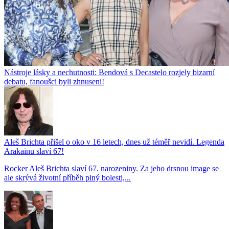
Nástroje lásky a nechutnosti: Bendová s Decastelo rozjely bizarní
debatu, fanoušci byli zhnuseni!
Aleš Brichta přišel o oko v 16 letech, dnes už téměř nevidí. Legenda
Arakainu slaví 67!
Rocker Aleš Brichta slaví 67. narozeniny. Za jeho drsnou image se
ale skrývá životní příběh plný bolesti,...