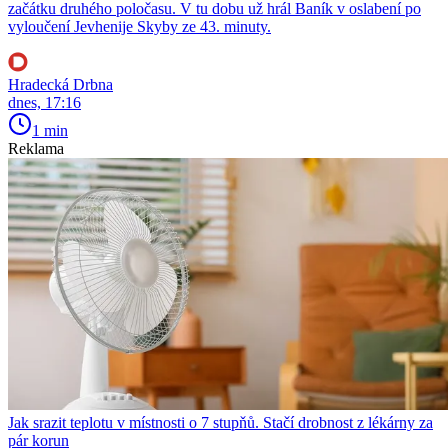
začátku druhého poločasu. V tu dobu už hrál Baník v oslabení po
vyloučení Jevhenije Skyby ze 43. minuty.
Hradecká Drbna
dnes, 17:16
1 min
Reklama
Jak srazit teplotu v místnosti o 7 stupňů. Stačí drobnost z lékárny za
pár korun