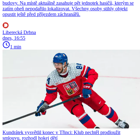
budovy. Na místě aktuálně zasahuje pět jednotek hasičů, kterým se
zatím oheň nepodařilo lokalizovat. Všechny osoby stihly objekt
opustit ještě před příjezdem záchranářů.
Liberecká Drbna
dnes, 16:55
1 min
Kundrátek vysvětlil konec v Třinci: Klub nechtěl prodloužit
smlouvu, rozhodl hokej dětí