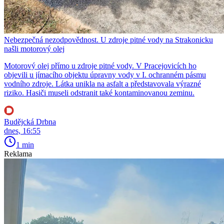
Nebezpečná nezodpovědnost. U zdroje pitné vody na Strakonicku
našli motorový olej
Motorový olej přímo u zdroje pitné vody. V Pracejovicích ho
objevili u jímacího objektu úpravny vody v I. ochranném pásmu
vodního zdroje. Látka unikla na asfalt a představovala výrazné
riziko. Hasiči museli odstranit také kontaminovanou zeminu.
Budějcká Drbna
dnes, 16:55
1 min
Reklama