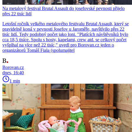
Na metalový festival Brutal Assault do josefovské pevnosti přijelo
přes 22 tisíc lidí
Letošní ročník velkého metalového festivalu Brutal Assault, který se
pravidelně koná v pevnosti Josefov u Jaroměře, navštívilo přes 22
tisíc lidí. Tedy podobný počet jako loni. "Platících návštěvníků bylo
cca 18,5 tisíce. Spolu s hosty, kapelami, crew atd. se celkový počet
vyšplhal na více než 22 tisíc," uvedl pro Borovan.cz jeden o
organizátorů Tomáš Fiala (spolumajitel
Borovan.cz
dnes, 16:40
1 min