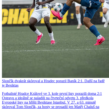
Slončík dvakrát skóroval a Hradec porazil Baník 2:1. Další na řadě
je Besiktas
Fotbalisté Hradce Králové ve 3. kole první ligy porazili doma 2:1
Ostravu a ideálně se naladili na čtvrteční odvetu 3. předkola
Evropské ligy na hřišti Besiktase Istanbul. V 27. a 63. minutě
skóroval Tom Slončík, za hosty se prosadil jen Matěj Chaluš na