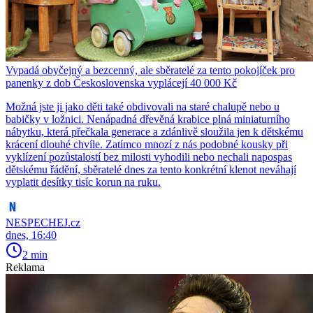
Vypadá obyčejný a bezcenný, ale sběratelé za tento pokojíček pro
panenky z dob Československa vyplácejí 40 000 Kč
Možná jste ji jako děti také obdivovali na staré chalupě nebo u
babičky v ložnici. Nenápadná dřevěná krabice plná miniaturního
nábytku, která přečkala generace a zdánlivě sloužila jen k dětskému
krácení dlouhé chvíle. Zatímco mnozí z nás podobné kousky při
vyklízení pozůstalostí bez milosti vyhodili nebo nechali napospas
dětskému řádění, sběratelé dnes za tento konkrétní klenot neváhají
vyplatit desítky tisíc korun na ruku.
NESPECHEJ.cz
dnes, 16:40
2 min
Reklama