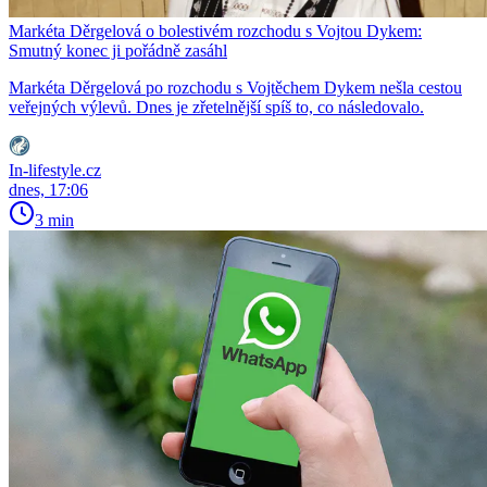
Markéta Děrgelová o bolestivém rozchodu s Vojtou Dykem:
Smutný konec ji pořádně zasáhl
Markéta Děrgelová po rozchodu s Vojtěchem Dykem nešla cestou
veřejných výlevů. Dnes je zřetelnější spíš to, co následovalo.
In-lifestyle.cz
dnes, 17:06
3 min