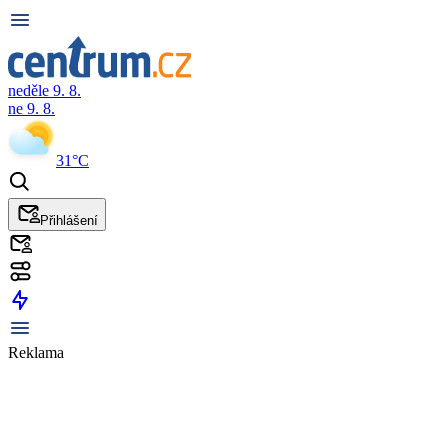
neděle 9. 8.
ne 9. 8.
31°C
Přihlášení
Reklama