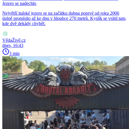
Jezero se nadechlo
Největší italské jezero se na začátku dubna poprvé od roku 2006
úplně promísilo až ke dnu v hloubce 270 metrů. Kyslík se vrátil tam,
kde dvě dekády chyběl.
VědaŽivě.cz
dnes, 16:43
3 min