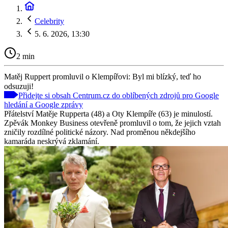
Celebrity
5. 6. 2026, 13:30
2 min
Matěj Ruppert promluvil o Klempířovi: Byl mi blízký, teď ho
odsuzuji!
Přidejte si obsah Centrum.cz do oblíbených zdrojů pro Google
hledání a Google zprávy
Přátelství Matěje Rupperta (48) a Oty Klempíře (63) je minulostí.
Zpěvák Monkey Business otevřeně promluvil o tom, že jejich vztah
zničily rozdílné politické názory. Nad proměnou někdejšího
kamaráda neskrývá zklamání.