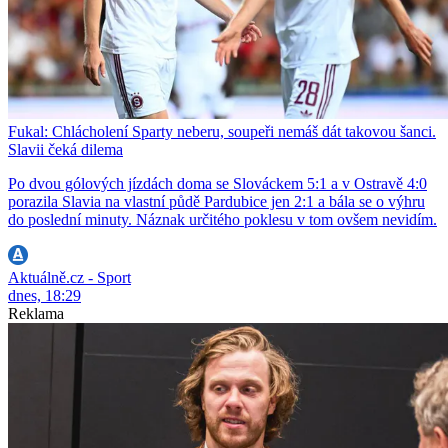
Fukal: Chlácholení Sparty neberu, soupeři nemáš dát takovou šanci.
Slavii čeká dilema
Po dvou gólových jízdách doma se Slováckem 5:1 a v Ostravě 4:0
porazila Slavia na vlastní půdě Pardubice jen 2:1 a bála se o výhru
do poslední minuty. Náznak určitého poklesu v tom ovšem nevidím.
Aktuálně.cz - Sport
dnes, 18:29
Reklama