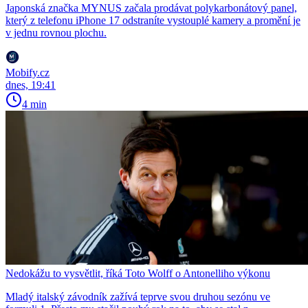
Japonská značka MYNUS začala prodávat polykarbonátový panel,
který z telefonu iPhone 17 odstraníte vystouplé kamery a promění je
v jednu rovnou plochu.
Mobify.cz
dnes, 19:41
4 min
Nedokážu to vysvětlit, říká Toto Wolff o Antonelliho výkonu
Mladý italský závodník zažívá teprve svou druhou sezónu ve