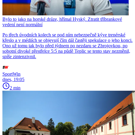
Bylo to jako na horské dráze, hřímal Hyský. Ztratit tříbrankové
vedení není normální
Po třech úvodních kolech se pod ním nebezpečně kýve trenérské
křeslo a v médiích se objevují čím dál častěji spekulace o jeho konci.
Ono už tomu tak bylo před týdnem po nezdaru se Zbrojovkou, po
sobotní divoké přestřelce 5:5 na půdě Teplic se tento stav nezměnil,
spíše zintenzivnil.
SportWin
dnes, 19:05
2 min