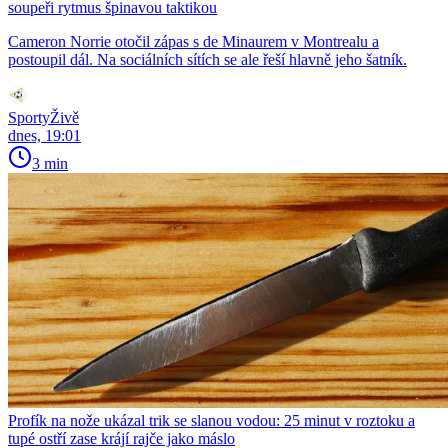
soupeři rytmus špinavou taktikou
Cameron Norrie otočil zápas s de Minaurem v Montrealu a
postoupil dál. Na sociálních sítích se ale řeší hlavně jeho šatník.
SportyŽivě
dnes, 19:01
3 min
Profík na nože ukázal trik se slanou vodou: 25 minut v roztoku a
tupé ostří zase krájí rajče jako máslo