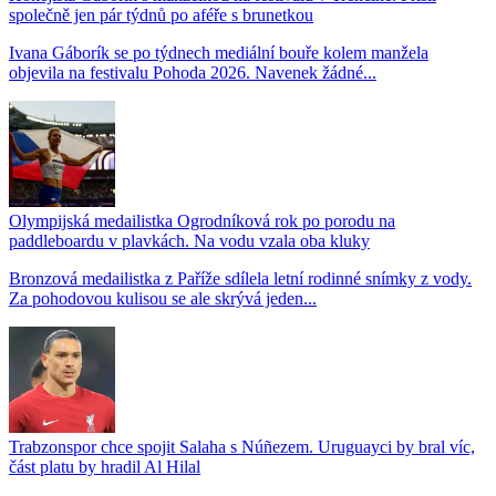
společně jen pár týdnů po aféře s brunetkou
Ivana Gáborík se po týdnech mediální bouře kolem manžela
objevila na festivalu Pohoda 2026. Navenek žádné...
Olympijská medailistka Ogrodníková rok po porodu na
paddleboardu v plavkách. Na vodu vzala oba kluky
Bronzová medailistka z Paříže sdílela letní rodinné snímky z vody.
Za pohodovou kulisou se ale skrývá jeden...
Trabzonspor chce spojit Salaha s Núñezem. Uruguayci by bral víc,
část platu by hradil Al Hilal