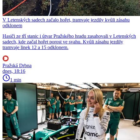
V Letenských sadech začalo hořet, tramvaje jezdily kvůli zásahu
odklonem
Hasiči ze tří stanic i útvar Pražského hradu zasahovali v Letenských
sadech, kde začal hořet porost ve svahu. Kvůli zásahu jezdily
tramvaje linek 12 a 15 odklonem.
Pražská Drbna
dnes, 18:16
1 min