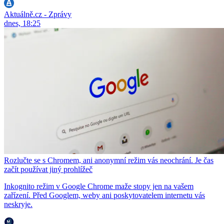
Aktuálně.cz - Zprávy
dnes, 18:25
Rozlučte se s Chromem, ani anonymní režim vás neochrání. Je čas
začít používat jiný prohlížeč
Inkognito režim v Google Chrome maže stopy jen na vašem
zařízení. Před Googlem, weby ani poskytovatelem internetu vás
neskryje.