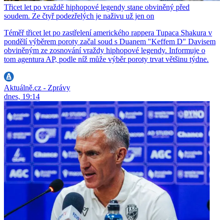
Třicet let po vraždě hiphopové legendy stane obviněný před
soudem. Ze čtyř podezřelých je naživu už jen on
Téměř třicet let po zastřelení amerického rappera Tupaca Shakura v
pondělí výběrem poroty začal soud s Duanem "Keffem D" Davisem
obviněným ze zosnování vraždy hiphopové legendy. Informuje o
tom agentura AP, podle níž může výběr poroty trvat většinu týdne.
Aktuálně.cz - Zprávy
dnes, 19:14