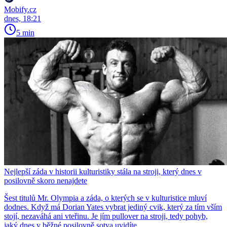
Mobify.cz
dnes, 18:21
5 min
Nejlepší záda v historii kulturistiky stála na stroji, který dnes v
posilovně skoro nenajdete
Šest titulů Mr. Olympia a záda, o kterých se v kulturistice mluví
dodnes. Když má Dorian Yates vybrat jediný cvik, který za tím vším
stojí, nezaváhá ani vteřinu. Je jím pullover na stroji, tedy pohyb,
jaký dnes v běžné posilovně sotva uvidíte.