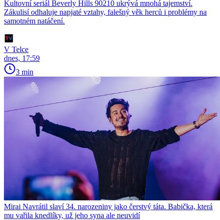
Kultovní seriál Beverly Hills 90210 ukrývá mnohá tajemství.
Zákulisí odhaluje napjaté vztahy, falešný věk herců i problémy na
samotném natáčení.
V Telce
dnes, 17:59
3 min
Mirai Navrátil slaví 34. narozeniny jako čerstvý táta. Babička, která
mu vařila knedlíky, už jeho syna ale neuvidí