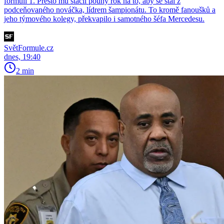
formuli 1. Přesto mu stačil pouhý rok na to, aby se stal z
podceňovaného nováčka, lídrem šampionátu. To kromě fanoušků a
jeho týmového kolegy, překvapilo i samotného šéfa Mercedesu.
SvětFormule.cz
dnes, 19:40
2 min