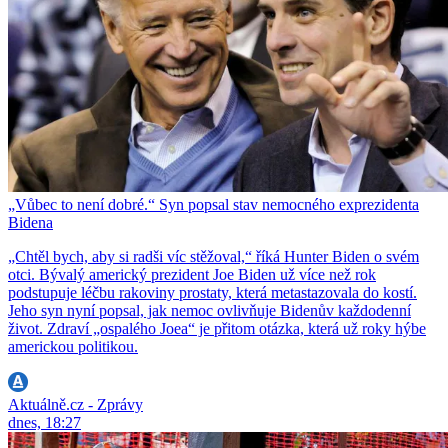
„Vůbec to není dobré.“ Syn popsal stav nemocného exprezidenta
Bidena
„Chtěl bych, aby si radši víc stěžoval,“ říká Hunter Biden o svém
otci. Bývalý americký prezident Joe Biden už více než rok
podstupuje léčbu rakoviny prostaty, která metastazovala do kostí.
Jeho syn nyní popsal, jak nemoc ovlivňuje Bidenův každodenní
život. Zdraví „ospalého Joea“ je přitom otázka, která už roky hýbe
americkou politikou.
Aktuálně.cz - Zprávy
dnes, 18:27