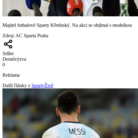
Majitel fotbalové Sparty Křetínský. Na akci se objímal s modelkou
Zdroj
:
AC Sparta Praha
Sdílet
Denní
výzva
0
Reklama
Další články z
SportyŽivě