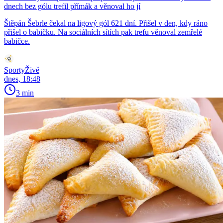
dnech bez gólu trefil přímák a věnoval ho jí
Štěpán Šebrle čekal na ligový gól 621 dní. Přišel v den, kdy ráno
přišel o babičku. Na sociálních sítích pak trefu věnoval zemřelé
babičce.
SportyŽivě
dnes, 18:48
3 min