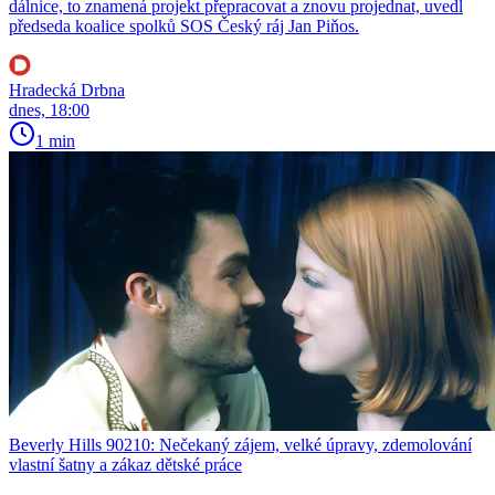
dálnice, to znamená projekt přepracovat a znovu projednat, uvedl
předseda koalice spolků SOS Český ráj Jan Piňos.
Hradecká Drbna
dnes, 18:00
1 min
Beverly Hills 90210: Nečekaný zájem, velké úpravy, zdemolování
vlastní šatny a zákaz dětské práce