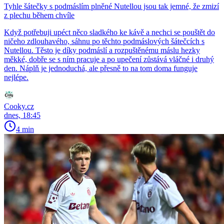
Tyhle šátečky s podmáslím plněné Nutellou jsou tak jemné, že zmizí
z plechu během chvíle
Když potřebuji upéct něco sladkého ke kávě a nechci se pouštět do
ničeho zdlouhavého, sáhnu po těchto podmáslových šátečcích s
Nutellou. Těsto je díky podmáslí a rozpuštěnému máslu hezky
měkké, dobře se s ním pracuje a po upečení zůstává vláčné i druhý
den. Náplň je jednoduchá, ale přesně to na tom doma funguje
nejlépe.
Cooky.cz
dnes, 18:45
4 min