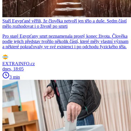
Staří Egypťané věřili, že člověka netvoří jen tělo a duše. Sedm částí
mělo rozhodovat i o životě po smrti
Pro staré Egypťany smrt neznamenala prostý konec života. Člověka
podle jejich představ tvořilo několik částí, které měly vlastní význam
a některé pokračovaly ve své existenci i po odchodu fyzického těla.
EXTRAINFO.cz
dnes, 18:05
3 min