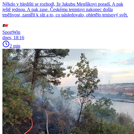
Někdo v hledišti se rozhodl, že Jakubu Menšíkovi poradí. A pak
ještě jednou. A pak zase. Českému tenistovi nakonec došla
trpělivost, zamířil k síti a to, co následovalo, obletělo tenisový svět.
SportWin
dnes, 18:16
2 min