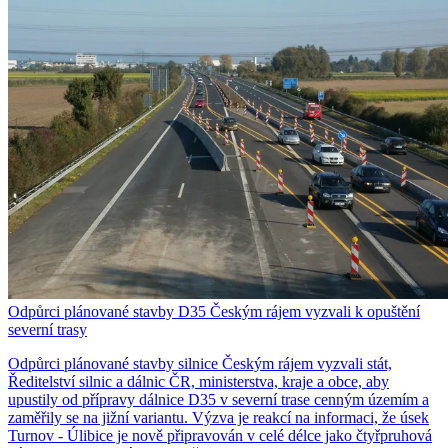
Odpůrci plánované stavby D35 Českým rájem vyzvali k opuštění
severní trasy
Odpůrci plánované stavby silnice Českým rájem vyzvali stát,
Ředitelství silnic a dálnic ČR, ministerstva, kraje a obce, aby
upustily od přípravy dálnice D35 v severní trase cenným územím a
zaměřily se na jižní variantu. Výzva je reakcí na informaci, že úsek
Turnov - Úlibice je nově připravován v celé délce jako čtyřpruhová