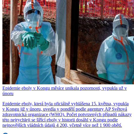
Epidemie eboly v Kongu měsíce unikala pozornosti, vypukla už v
únoru
Epidemie eboly, která byla oficiálně vyhlášena 15. května, vypukla
v Kongu již v únoru, uvedla v pondělí podle agentury AP Světová
zdravotnická organizace (WHO). Počet potvrzených případů nákazy
této nejrychleji se šířící eboly v historii dosáhl v Kongu podle
nejnovějších vládních údajů 4 200, včetně více než 1 900 obětí.