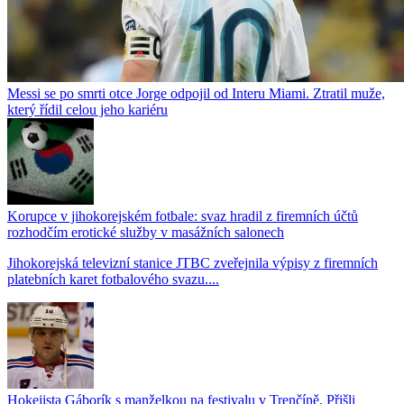
Messi se po smrti otce Jorge odpojil od Interu Miami. Ztratil muže,
který řídil celou jeho kariéru
Korupce v jihokorejském fotbale: svaz hradil z firemních účtů
rozhodčím erotické služby v masážních salonech
Jihokorejská televizní stanice JTBC zveřejnila výpisy z firemních
platebních karet fotbalového svazu....
Hokejista Gáborík s manželkou na festivalu v Trenčíně. Přišli