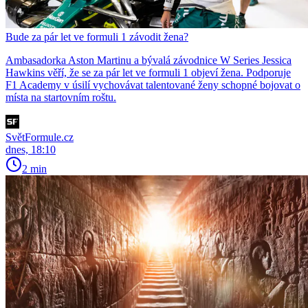
Bude za pár let ve formuli 1 závodit žena?
Ambasadorka Aston Martinu a bývalá závodnice W Series Jessica
Hawkins věří, že se za pár let ve formuli 1 objeví žena. Podporuje
F1 Academy v úsilí vychovávat talentované ženy schopné bojovat o
místa na startovním roštu.
SvětFormule.cz
dnes, 18:10
2 min