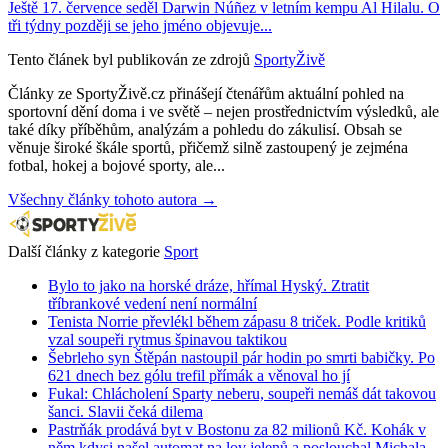
Ještě 17. července seděl Darwin Núñez v letním kempu Al Hilalu. O
tři týdny později se jeho jméno objevuje...
Tento článek byl publikován ze zdrojů
SportyŽivě
Články ze SportyŽivě.cz přinášejí čtenářům aktuální pohled na
sportovní dění doma i ve světě – nejen prostřednictvím výsledků, ale
také díky příběhům, analýzám a pohledu do zákulisí. Obsah se
věnuje široké škále sportů, přičemž silně zastoupený je zejména
fotbal, hokej a bojové sporty, ale...
Všechny články tohoto autora →
Další články z kategorie
Sport
Bylo to jako na horské dráze, hřímal Hyský. Ztratit
tříbrankové vedení není normální
Tenista Norrie převlékl během zápasu 8 triček. Podle kritiků
vzal soupeři rytmus špinavou taktikou
Šebrleho syn Štěpán nastoupil pár hodin po smrti babičky. Po
621 dnech bez gólu trefil přímák a věnoval ho jí
Fukal: Chlácholení Sparty neberu, soupeři nemáš dát takovou
šanci. Slavii čeká dilema
Pastrňák prodává byt v Bostonu za 82 milionů Kč. Kohák v
něm kdysi našel automat na lov jelenů a poslouchal Michala