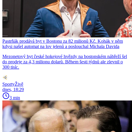
Pastrňák prodává byt v Bostonu za 82 milionů Kč. Kohák v něm
kdysi našel automat na lov jelenů a poslouchal Michala Davida
Mezonetový byt české hokejové hvězdy na bostonském nábřeží šel
do prodeje za 4,3 milionu dolarů. Během šesti týdnů ale zlevnil o
300 tisíc.
SportyŽivě
dnes, 18:29
3 min