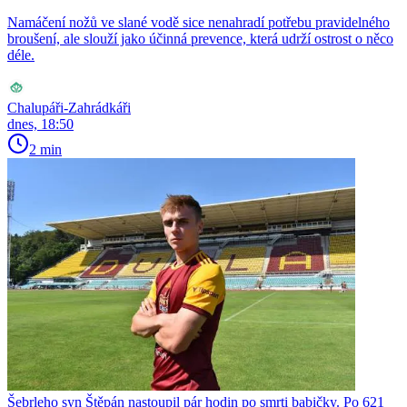
Namáčení nožů ve slané vodě sice nenahradí potřebu pravidelného
broušení, ale slouží jako účinná prevence, která udrží ostrost o něco
déle.
Chalupáři-Zahrádkáři
dnes, 18:50
2 min
Šebrleho syn Štěpán nastoupil pár hodin po smrti babičky. Po 621