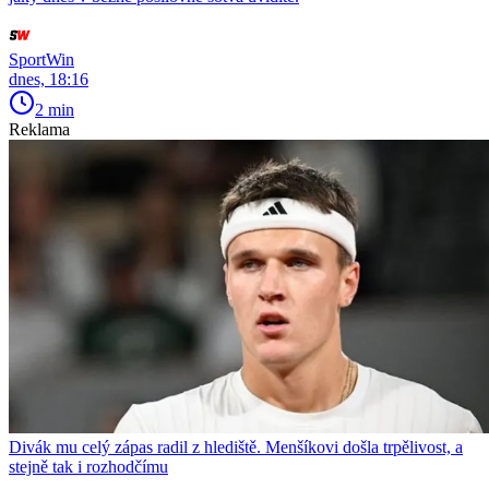
SportWin
dnes, 18:16
2 min
Reklama
Divák mu celý zápas radil z hlediště. Menšíkovi došla trpělivost, a
stejně tak i rozhodčímu