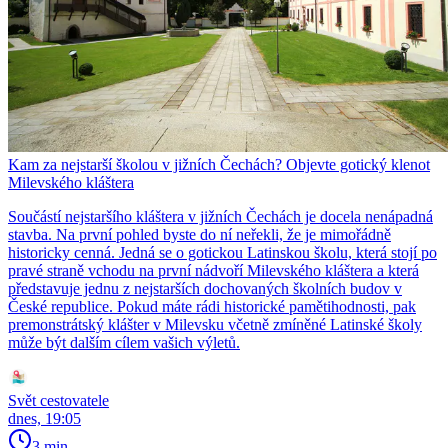
Kam za nejstarší školou v jižních Čechách? Objevte gotický klenot
Milevského kláštera
Součástí nejstaršího kláštera v jižních Čechách je docela nenápadná
stavba. Na první pohled byste do ní neřekli, že je mimořádně
historicky cenná. Jedná se o gotickou Latinskou školu, která stojí po
pravé straně vchodu na první nádvoří Milevského kláštera a která
představuje jednu z nejstarších dochovaných školních budov v
České republice. Pokud máte rádi historické pamětihodnosti, pak
premonstrátský klášter v Milevsku včetně zmíněné Latinské školy
může být dalším cílem vašich výletů.
Svět cestovatele
dnes, 19:05
3 min