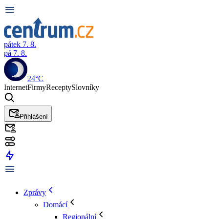
pátek 7. 8.
pá 7. 8.
24°C
Internet
Firmy
Recepty
Slovníky
Přihlášení
Zprávy
Domácí
Regionální