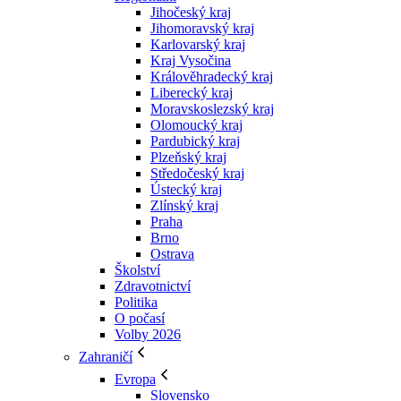
Jihočeský kraj
Jihomoravský kraj
Karlovarský kraj
Kraj Vysočina
Králověhradecký kraj
Liberecký kraj
Moravskoslezský kraj
Olomoucký kraj
Pardubický kraj
Plzeňský kraj
Středočeský kraj
Ústecký kraj
Zlínský kraj
Praha
Brno
Ostrava
Školství
Zdravotnictví
Politika
O počasí
Volby 2026
Zahraničí
Evropa
Slovensko