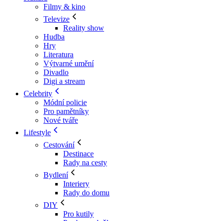
Filmy & kino
Televize
Reality show
Hudba
Hry
Literatura
Výtvarné umění
Divadlo
Digi a stream
Celebrity
Módní policie
Pro pamětníky
Nové tváře
Lifestyle
Cestování
Destinace
Rady na cesty
Bydlení
Interiery
Rady do domu
DIY
Pro kutily