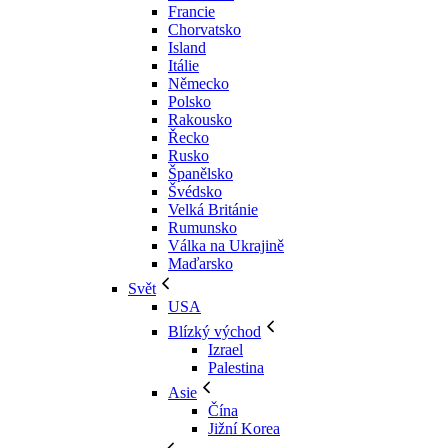
Francie
Chorvatsko
Island
Itálie
Německo
Polsko
Rakousko
Řecko
Rusko
Španělsko
Švédsko
Velká Británie
Rumunsko
Válka na Ukrajině
Maďarsko
Svět
USA
Blízký východ
Izrael
Palestina
Asie
Čína
Jižní Korea