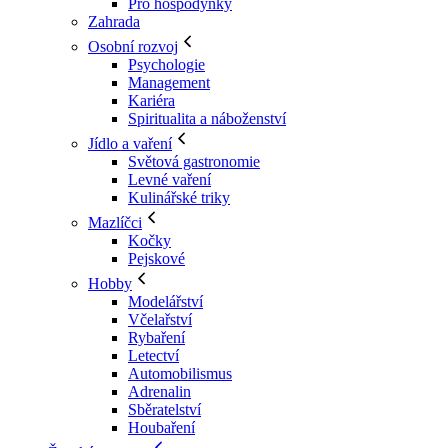
Pro hospodyňky
Zahrada
Osobní rozvoj
Psychologie
Management
Kariéra
Spiritualita a náboženství
Jídlo a vaření
Světová gastronomie
Levné vaření
Kulinářské triky
Mazlíčci
Kočky
Pejskové
Hobby
Modelářství
Včelařství
Rybaření
Letectví
Automobilismus
Adrenalin
Sběratelství
Houbaření