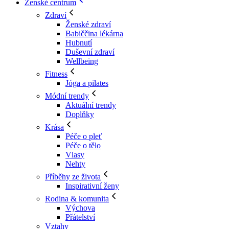
Ženské centrum
Zdraví
Ženské zdraví
Babiččina lékárna
Hubnutí
Duševní zdraví
Wellbeing
Fitness
Jóga a pilates
Módní trendy
Aktuální trendy
Doplňky
Krása
Péče o pleť
Péče o tělo
Vlasy
Nehty
Příběhy ze života
Inspirativní ženy
Rodina & komunita
Výchova
Přátelství
Vztahy