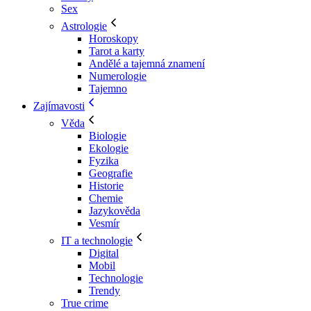
Sex
Astrologie
Horoskopy
Tarot a karty
Andělé a tajemná znamení
Numerologie
Tajemno
Zajímavosti
Věda
Biologie
Ekologie
Fyzika
Geografie
Historie
Chemie
Jazykověda
Vesmír
IT a technologie
Digital
Mobil
Technologie
Trendy
True crime