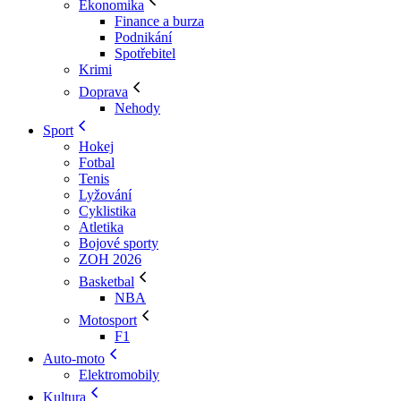
Ekonomika
Finance a burza
Podnikání
Spotřebitel
Krimi
Doprava
Nehody
Sport
Hokej
Fotbal
Tenis
Lyžování
Cyklistika
Atletika
Bojové sporty
ZOH 2026
Basketbal
NBA
Motosport
F1
Auto-moto
Elektromobily
Kultura