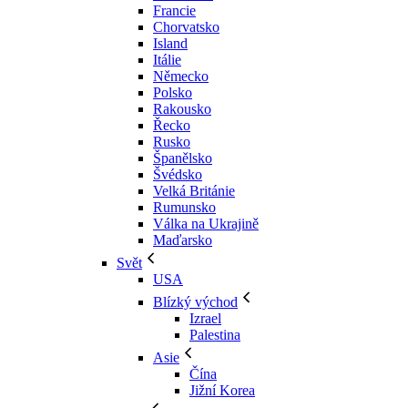
Francie
Chorvatsko
Island
Itálie
Německo
Polsko
Rakousko
Řecko
Rusko
Španělsko
Švédsko
Velká Británie
Rumunsko
Válka na Ukrajině
Maďarsko
Svět
USA
Blízký východ
Izrael
Palestina
Asie
Čína
Jižní Korea