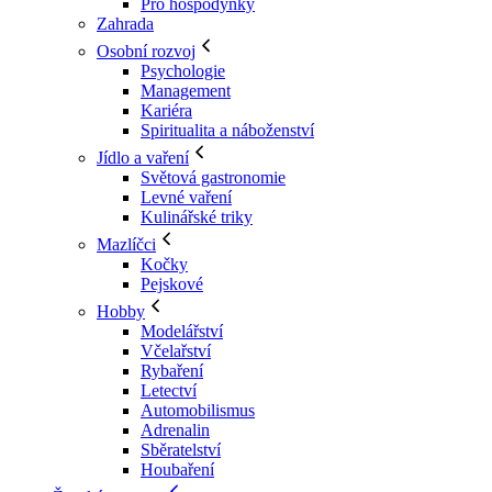
Pro hospodyňky
Zahrada
Osobní rozvoj
Psychologie
Management
Kariéra
Spiritualita a náboženství
Jídlo a vaření
Světová gastronomie
Levné vaření
Kulinářské triky
Mazlíčci
Kočky
Pejskové
Hobby
Modelářství
Včelařství
Rybaření
Letectví
Automobilismus
Adrenalin
Sběratelství
Houbaření