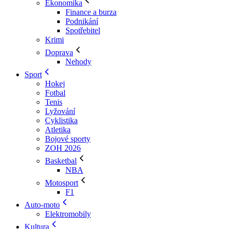
Ekonomika
Finance a burza
Podnikání
Spotřebitel
Krimi
Doprava
Nehody
Sport
Hokej
Fotbal
Tenis
Lyžování
Cyklistika
Atletika
Bojové sporty
ZOH 2026
Basketbal
NBA
Motosport
F1
Auto-moto
Elektromobily
Kultura