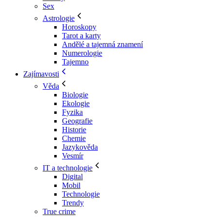
Sex
Astrologie
Horoskopy
Tarot a karty
Andělé a tajemná znamení
Numerologie
Tajemno
Zajímavosti
Věda
Biologie
Ekologie
Fyzika
Geografie
Historie
Chemie
Jazykověda
Vesmír
IT a technologie
Digital
Mobil
Technologie
Trendy
True crime