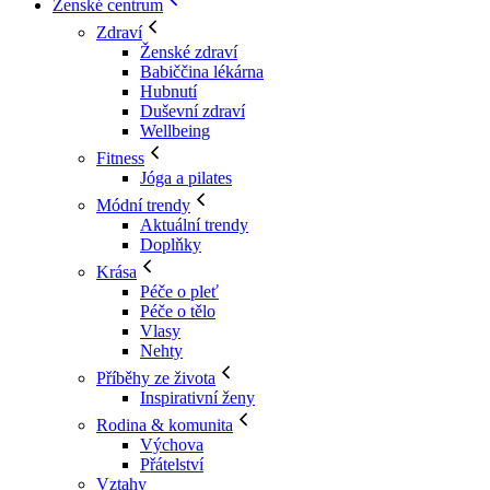
Ženské centrum
Zdraví
Ženské zdraví
Babiččina lékárna
Hubnutí
Duševní zdraví
Wellbeing
Fitness
Jóga a pilates
Módní trendy
Aktuální trendy
Doplňky
Krása
Péče o pleť
Péče o tělo
Vlasy
Nehty
Příběhy ze života
Inspirativní ženy
Rodina & komunita
Výchova
Přátelství
Vztahy