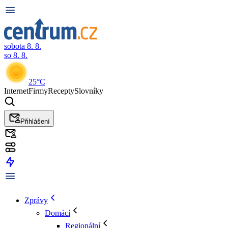
sobota 8. 8.
so 8. 8.
25°C
Internet
Firmy
Recepty
Slovníky
Přihlášení
Zprávy
Domácí
Regionální