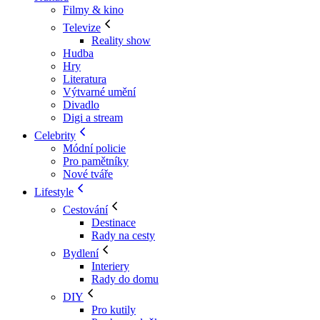
Filmy & kino
Televize
Reality show
Hudba
Hry
Literatura
Výtvarné umění
Divadlo
Digi a stream
Celebrity
Módní policie
Pro pamětníky
Nové tváře
Lifestyle
Cestování
Destinace
Rady na cesty
Bydlení
Interiery
Rady do domu
DIY
Pro kutily