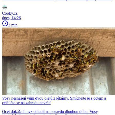
Cooky.cz
dnes, 14:26
3 min
Vosy nesnášejí vůni dvou olejů z lékárny. Smíchejte je s octem a
celé léto se na zahradu nevrátí
Ocet dokáže hmyz odradit na opravdu dlouhou dobu. Vosy,