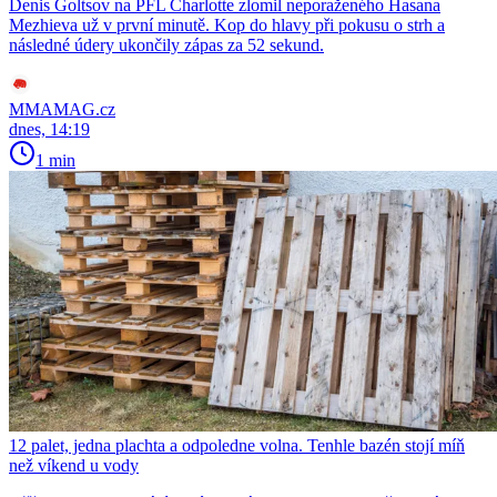
Denis Goltsov na PFL Charlotte zlomil neporaženého Hasana
Mezhieva už v první minutě. Kop do hlavy při pokusu o strh a
následné údery ukončily zápas za 52 sekund.
MMAMAG.cz
dnes, 14:19
1 min
12 palet, jedna plachta a odpoledne volna. Tenhle bazén stojí míň
než víkend u vody