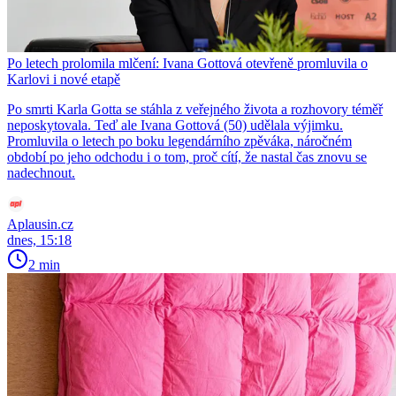
Po letech prolomila mlčení: Ivana Gottová otevřeně promluvila o
Karlovi i nové etapě
Po smrti Karla Gotta se stáhla z veřejného života a rozhovory téměř
neposkytovala. Teď ale Ivana Gottová (50) udělala výjimku.
Promluvila o letech po boku legendárního zpěváka, náročném
období po jeho odchodu i o tom, proč cítí, že nastal čas znovu se
nadechnout.
Aplausin.cz
dnes, 15:18
2 min