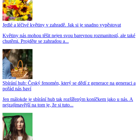
Jedlé a léčivé květiny v zahradě. Jak si je snadno vypěstovat
Květiny nás mohou těšit nejen svou barevnou rozmanitostí, ale také
chutěmi. Projděte se zahradou a...
Sbírání hub: Český fenomén, který se dědí z generace na generaci a
pořád nás baví
Jen málokde je sbírání hub tak rozšířeným koníčkem jako u nás. A
nejzajímavější na tom je, že si tuto...