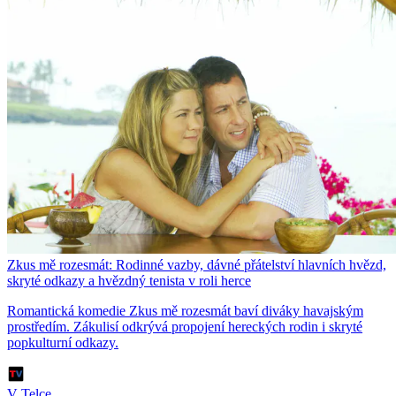
Zkus mě rozesmát: Rodinné vazby, dávné přátelství hlavních hvězd,
skryté odkazy a hvězdný tenista v roli herce
Romantická komedie Zkus mě rozesmát baví diváky havajským
prostředím. Zákulisí odkrývá propojení hereckých rodin i skryté
popkulturní odkazy.
V Telce