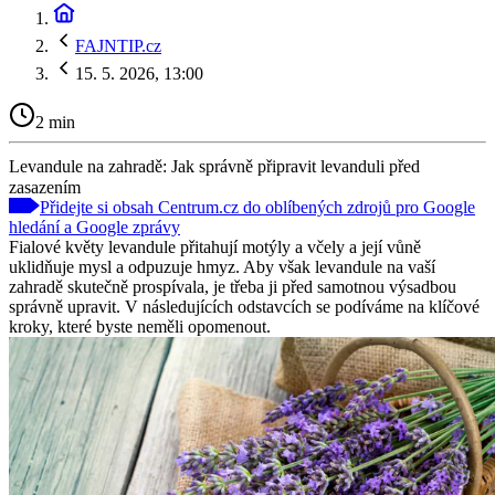
FAJNTIP.cz
15. 5. 2026, 13:00
2 min
Levandule na zahradě: Jak správně připravit levanduli před
zasazením
Přidejte si obsah Centrum.cz do oblíbených zdrojů pro Google
hledání a Google zprávy
Fialové květy levandule přitahují motýly a včely a její vůně
uklidňuje mysl a odpuzuje hmyz. Aby však levandule na vaší
zahradě skutečně prospívala, je třeba ji před samotnou výsadbou
správně upravit. V následujících odstavcích se podíváme na klíčové
kroky, které byste neměli opomenout.