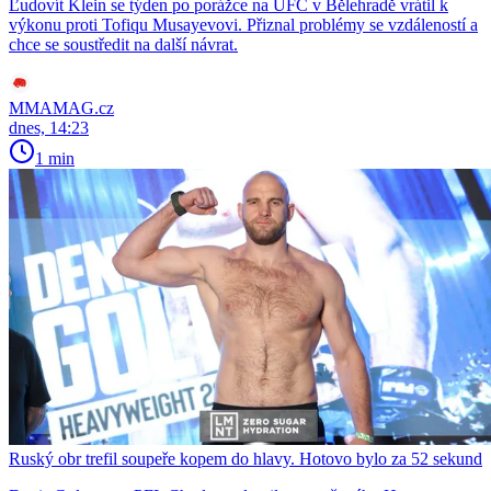
Ľudovít Klein se týden po porážce na UFC v Bělehradě vrátil k
výkonu proti Tofiqu Musayevovi. Přiznal problémy se vzdáleností a
chce se soustředit na další návrat.
MMAMAG.cz
dnes, 14:23
1 min
Ruský obr trefil soupeře kopem do hlavy. Hotovo bylo za 52 sekund