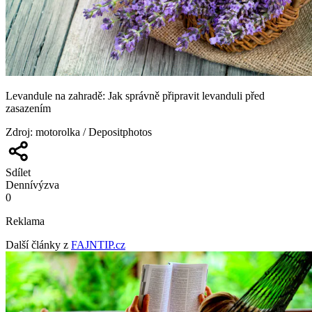
Levandule na zahradě: Jak správně připravit levanduli před
zasazením
Zdroj
:
motorolka / Depositphotos
Sdílet
Denní
výzva
0
Reklama
Další články z
FAJNTIP.cz