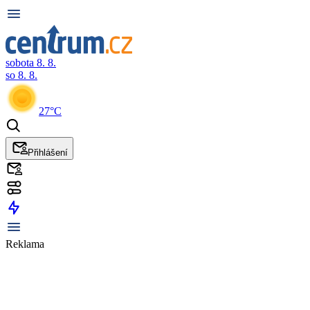
sobota 8. 8.
so 8. 8.
27°C
Přihlášení
Reklama