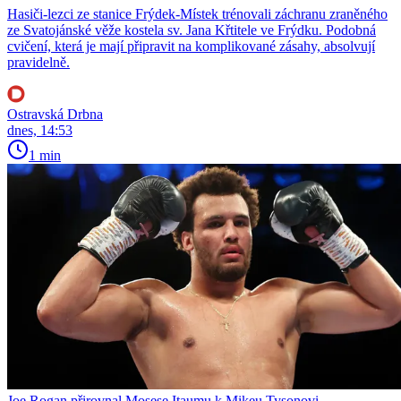
Hasiči-lezci ze stanice Frýdek-Místek trénovali záchranu zraněného
ze Svatojánské věže kostela sv. Jana Křtitele ve Frýdku. Podobná
cvičení, která je mají připravit na komplikované zásahy, absolvují
pravidelně.
Ostravská Drbna
dnes, 14:53
1 min
Joe Rogan přirovnal Mosese Itaumu k Mikeu Tysonovi