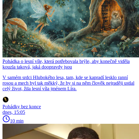
Pohádka o lesní víle, která potřebovala brýle, aby konečně viděla
kouzla taková, jaká doopravdy jsou
V samém srdci Hlubokého lesa, tam, kde se kapradí lesklo ranní
rosou a mech byl tak měkký, že by si na něm člověk nejraději ustlal
celý život, žila lesní víla jménem Líra.
Pohádky bez konce
dnes, 15:05
10 min