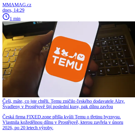
MMAMAG.cz
dnes, 14:29
1 min
Češi, máte, co jste chtěli. Temu zničilo českého dodavatele Alzy.
Švadleny v Prostějově šijí poslední kusy, pak dílnu zavřou
Česká firma FIXED.zone přišla kvůli Temu o třetinu byznysu.
Vlastnila kožedělnou dílnu v Prostějově, kterou zavřela v únoru
2026, po 20 letech výroby.