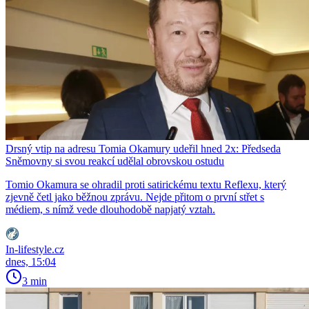
Drsný vtip na adresu Tomia Okamury udeřil hned 2x: Předseda
Sněmovny si svou reakcí udělal obrovskou ostudu
Tomio Okamura se ohradil proti satirickému textu Reflexu, který
zjevně četl jako běžnou zprávu. Nejde přitom o první střet s
médiem, s nímž vede dlouhodobě napjatý vztah.
In-lifestyle.cz
dnes, 15:04
3 min