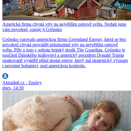
Americká firma chystá vrty na největším ostrově světa. Nedali jsme
vám povolení, varuje ji Grónsko
Grónsko varovalo americkou firmu Greenland Energy, která se bez
povolení chystá provádět průzkumné vrty na největším ostrově
světa. Píše o tom v sobotu britský deník The Guardian. Grónsko je
součástí Dánského království a americký prezident Donald Trump
opakovaně vyjádřil přání dostat ostrov, který má strategický význam
i nerostné bohatství, pod americkou kontrolu.
Aktuálně.cz - Zprávy
dnes, 14:30