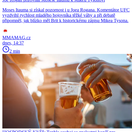
Moses Itauma si získal pozornost i u Joea Rogana. Komentátor UFC
vyzdvihl rychlost mladého bojovníka těžké váhy a při debatě
připomněl, jak blízko měl Brit k historickému zápisu Mikea Tysona.
MMAMAG.cz
dnes, 14:37
2 min