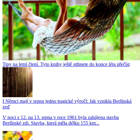
Tipy na letní čtení. Tyto knihy ještě stihnete do konce léta přečíst
I Němci mají v srpnu jedno tragické výročí: Jak vznikla Berlínská
zeď
V noci z 12. na 13. srpna v roce 1961 byla zahájena stavba
Berlínské zdi. Stavba, která měla délku 155 km...