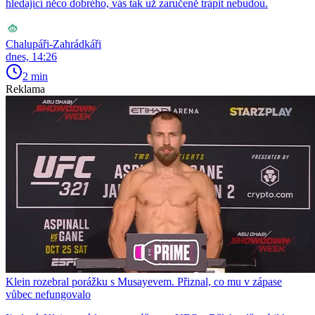
hledající něco dobrého, vás tak už zaručeně trápit nebudou.
Chalupáři-Zahrádkáři
dnes, 14:26
2 min
Reklama
Klein rozebral porážku s Musayevem. Přiznal, co mu v zápase
vůbec nefungovalo