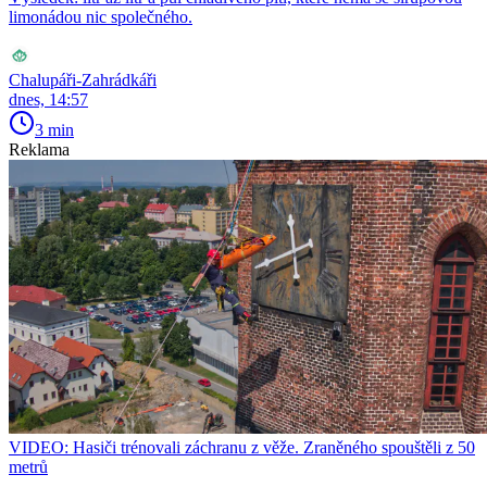
limonádou nic společného.
Chalupáři-Zahrádkáři
dnes, 14:57
3 min
Reklama
VIDEO: Hasiči trénovali záchranu z věže. Zraněného spouštěli z 50
metrů