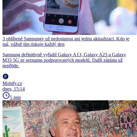
3 oblíbené Samsungy už nedostanou ani jednu aktualizaci. Kdo je
má, vážně tím riskuje každý den
Samsung definitivně vyřadil Galaxy A13, Galaxy A23 a Galaxy
M33 5G ze seznamu podporovaných modelů. Další záplata už
nepřijde.
Mobify.cz
dnes, 15:14
5 min