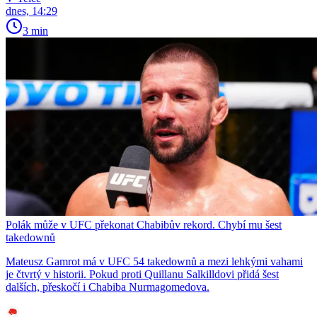
dnes, 14:29
3 min
Polák může v UFC překonat Chabibův rekord. Chybí mu šest
takedownů
Mateusz Gamrot má v UFC 54 takedownů a mezi lehkými vahami
je čtvrtý v historii. Pokud proti Quillanu Salkilldovi přidá šest
dalších, přeskočí i Chabiba Nurmagomedova.