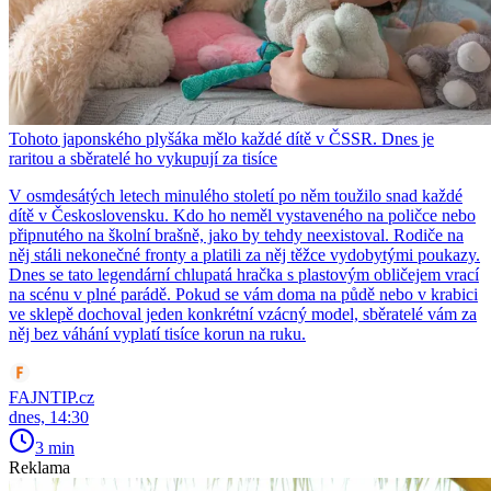
Tohoto japonského plyšáka mělo každé dítě v ČSSR. Dnes je
raritou a sběratelé ho vykupují za tisíce
V osmdesátých letech minulého století po něm toužilo snad každé
dítě v Československu. Kdo ho neměl vystaveného na poličce nebo
připnutého na školní brašně, jako by tehdy neexistoval. Rodiče na
něj stáli nekonečné fronty a platili za něj těžce vydobytými poukazy.
Dnes se tato legendární chlupatá hračka s plastovým obličejem vrací
na scénu v plné parádě. Pokud se vám doma na půdě nebo v krabici
ve sklepě dochoval jeden konkrétní vzácný model, sběratelé vám za
něj bez váhání vyplatí tisíce korun na ruku.
FAJNTIP.cz
dnes, 14:30
3 min
Reklama