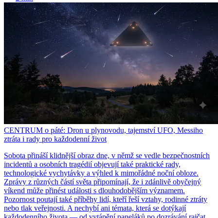
CENTRUM o páté: Dron u plynovodu, tajemství UFO, Messiho
ztráta i rady pro každodenní život
Sobota přináší klidnější obraz dne, v němž se vedle bezpečnostních
incidentů a osobních tragédií objevují také praktické rady,
technologické vychytávky a výhled k mimořádné noční obloze.
Zprávy z různých částí světa připomínají, že i zdánlivě obyčejný
víkend může přinést události s dlouhodobějším významem.
Pozornost poutají také příběhy lidí, kteří řeší vztahy, rodinné ztráty
nebo tlak veřejnosti. A nechybí ani témata, která se dotýkají
každodenního života — od vytápění paneláků po dozrávání rajčat.