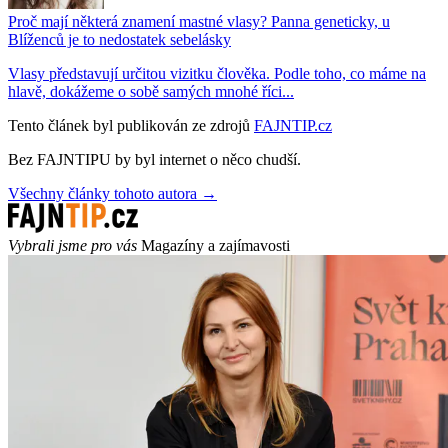
Proč mají některá znamení mastné vlasy? Panna geneticky, u
Blíženců je to nedostatek sebelásky
Vlasy představují určitou vizitku člověka. Podle toho, co máme na
hlavě, dokážeme o sobě samých mnohé říci...
Tento článek byl publikován ze zdrojů
FAJNTIP.cz
Bez FAJNTIPU by byl internet o něco chudší.
Všechny články tohoto autora →
Vybrali jsme pro vás
Magazíny a zajímavosti