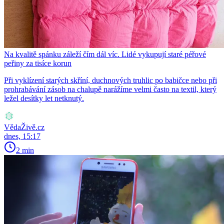
Na kvalitě spánku záleží čím dál víc. Lidé vykupují staré péřové
peřiny za tisíce korun
Při vyklízení starých skříní, duchnových truhlic po babičce nebo při
prohrabávání zásob na chalupě narážíme velmi často na textil, který
ležel desítky let netknutý.
VědaŽivě.cz
dnes, 15:17
2 min