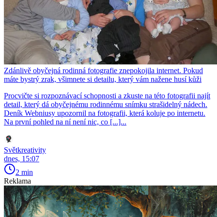
Zdánlivě obyčejná rodinná fotografie znepokojila internet. Pokud
máte bystrý zrak, všimnete si detailu, který vám nažene husí kůži
Procvičte si rozpoznávací schopnosti a zkuste na této fotografii najít
detail, který dá obyčejnému rodinnému snímku strašidelný nádech.
Deník Webniusy upozornil na fotografii, která koluje po internetu.
Na první pohled na ní není nic, co [...]...
Světkreativity
dnes, 15:07
2 min
Reklama