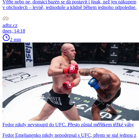
Věřte nebo ne, domácí bazén se dá postavit i jinak, než jen nákupem
v obchodech – levně, jednoduše a klidně během jednoho odpoledne.
adbz.cz
dnes, 14:18
2 min
Fedor nikdy nevstoupil do UFC. Přesto zůstal měřítkem těžké váhy
Fedor Emelianenko nikdy nepodepsal s UFC, přesto se stal jednou z