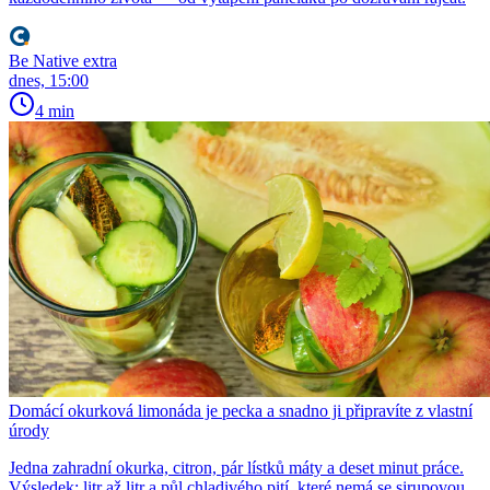
Be Native extra
dnes, 15:00
4 min
Domácí okurková limonáda je pecka a snadno ji připravíte z vlastní
úrody
Jedna zahradní okurka, citron, pár lístků máty a deset minut práce.
Výsledek: litr až litr a půl chladivého pití, které nemá se sirupovou