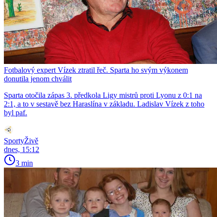
Fotbalový expert Vízek ztratil řeč. Sparta ho svým výkonem
donutila jenom chválit
Sparta otočila zápas 3. předkola Ligy mistrů proti Lyonu z 0:1 na
2:1, a to v sestavě bez Haraslína v základu. Ladislav Vízek z toho
byl paf.
SportyŽivě
dnes, 15:12
3 min