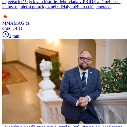
největších těžkých vah historie. Jeho vláda v PRIDE a téměř deset
let bez regulérní porážky z něj udělaly měřítko celé generace.
MMAMAG.cz
dnes, 14:11
2 min