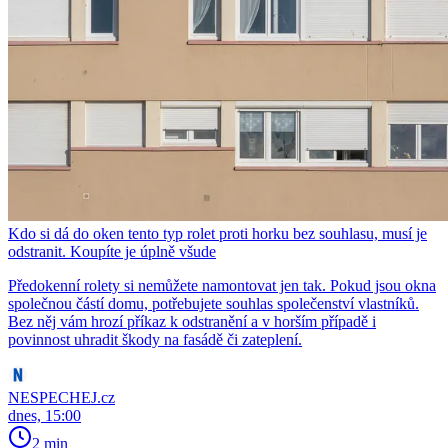
Kdo si dá do oken tento typ rolet proti horku bez souhlasu, musí je
odstranit. Koupíte je úplně všude
Předokenní rolety si nemůžete namontovat jen tak. Pokud jsou okna
společnou částí domu, potřebujete souhlas společenství vlastníků.
Bez něj vám hrozí příkaz k odstranění a v horším případě i
povinnost uhradit škody na fasádě či zateplení.
NESPECHEJ.cz
dnes, 15:00
2 min