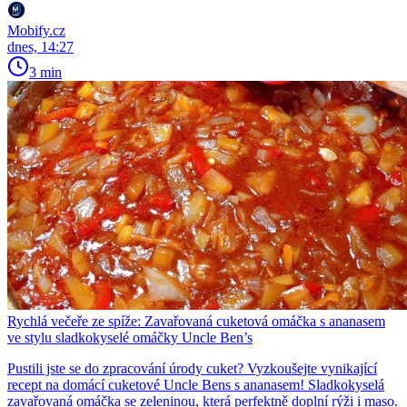
Mobify.cz
dnes, 14:27
3 min
Rychlá večeře ze spíže: Zavařovaná cuketová omáčka s ananasem
ve stylu sladkokyselé omáčky Uncle Ben’s
Pustili jste se do zpracování úrody cuket? Vyzkoušejte vynikající
recept na domácí cuketové Uncle Bens s ananasem! Sladkokyselá
zavařovaná omáčka se zeleninou, která perfektně doplní rýži i maso.