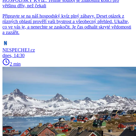
HOSPODSKÝ KVÍZ: Tenhle souboj se znalostmi končí pro
většinu dřív, než čekali
Připravte se na náš hospodský kvíz plný zábavy. Deset otázek z
různých oblastí prověří vaši bystrost a všeobecný přehled. Ukažte,
co ve vás je, a nenechte se zaskočit. Je čas odhalit skryté vědomosti
a zazářit.
NESPECHEJ.cz
dnes, 14:30
2 min