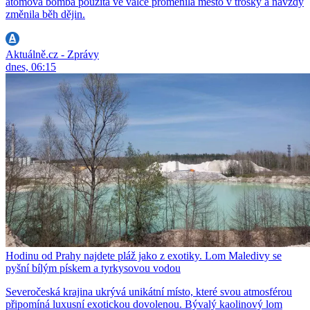
atomová bomba použitá ve válce proměnila město v trosky a navždy
změnila běh dějin.
Aktuálně.cz - Zprávy
dnes, 06:15
Hodinu od Prahy najdete pláž jako z exotiky. Lom Maledivy se
pyšní bílým pískem a tyrkysovou vodou
Severočeská krajina ukrývá unikátní místo, které svou atmosférou
připomíná luxusní exotickou dovolenou. Bývalý kaolinový lom