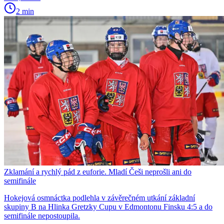
2 min
Zklamání a rychlý pád z euforie. Mladí Češi neprošli ani do
semifinále
Hokejová osmnáctka podlehla v závěrečném utkání základní
skupiny B na Hlinka Gretzky Cupu v Edmontonu Finsku 4:5 a do
semifinále nepostoupila.