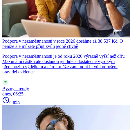
Podpora v nezaměstnanosti v roce 2026 dosáhne až 38 537 Kč. O
peníze ale můžete přijít kvůli jedné chybě
Podpora v nezaměstnanosti je od roku 2026 výrazně vyšší než dřív.
Maximální částku ale dostanou jen lidé s dostatečně vysokým
předchozím výdělkem a nárok může zaniknout i kvůli porušení
pravidel evidence.
Byznys trendy
dnes, 06:25
4 min