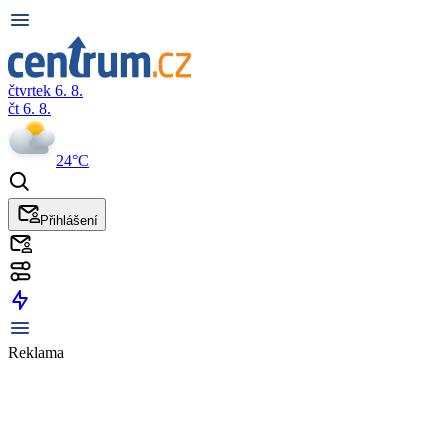
čtvrtek 6. 8.
čt 6. 8.
24°C
Přihlášení
Reklama