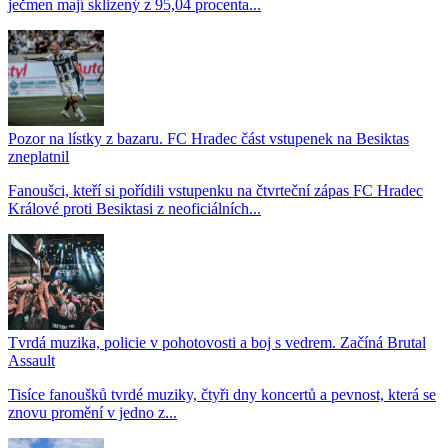
ječmen mají sklizený z 95,04 procenta...
Pozor na lístky z bazaru. FC Hradec část vstupenek na Besiktas
zneplatnil
Fanoušci, kteří si pořídili vstupenku na čtvrteční zápas FC Hradec
Králové proti Besiktasi z neoficiálních...
Tvrdá muzika, policie v pohotovosti a boj s vedrem. Začíná Brutal
Assault
Tisíce fanoušků tvrdé muziky, čtyři dny koncertů a pevnost, která se
znovu promění v jedno z...