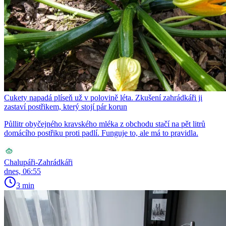
Cukety napadá plíseň už v polovině léta. Zkušení zahrádkáři ji
zastaví postřikem, který stojí pár korun
Půllitr obyčejného kravského mléka z obchodu stačí na pět litrů
domácího postřiku proti padlí. Funguje to, ale má to pravidla.
Chalupáři-Zahrádkáři
dnes, 06:55
3 min