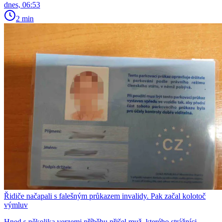
dnes, 06:53
2 min
Řidiče načapali s falešným průkazem invalidy. Pak začal kolotoč
výmluv
Hned s několika verzemi příběhu přišel muž, kterého strážníci