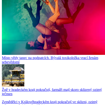
Místo vědy tanec na podpatcích. Bývalá toxikoložka vrací ženám
sebevědomí
Žně v hradeckém kraji pokračují, farmáři mají skoro sklizený ozimý
ječmen
Zemědělci v Královéhradeckém kraji pokračují ve sklizni, ozimý