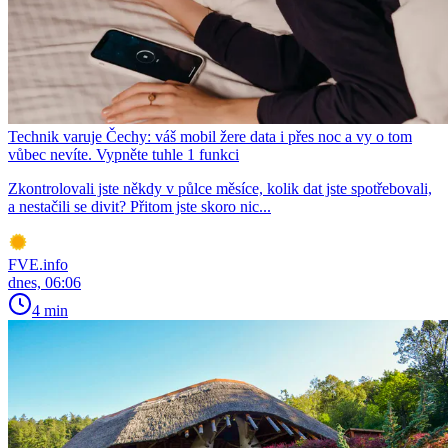
Technik varuje Čechy: váš mobil žere data i přes noc a vy o tom
vůbec nevíte. Vypněte tuhle 1 funkci
Zkontrolovali jste někdy v půlce měsíce, kolik dat jste spotřebovali,
a nestačili se divit? Přitom jste skoro nic...
FVE.info
dnes, 06:06
4 min