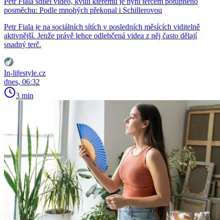
Petr Fiala sdílel video, kvůli kterému je nyní terčem potupného
posměchu: Podle mnohých překonal i Schillerovou
Petr Fiala je na sociálních sítích v posledních měsících viditelně
aktivnější. Jenže právě lehce odlehčená videa z něj často dělají
snadný terč.
In-lifestyle.cz
dnes, 06:32
3 min