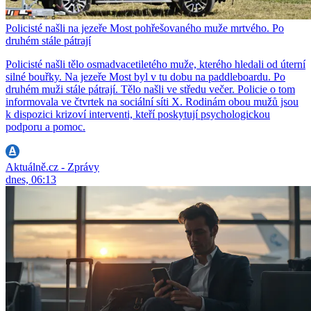
Policisté našli na jezeře Most pohřešovaného muže mrtvého. Po
druhém stále pátrají
Policisté našli tělo osmadvacetiletého muže, kterého hledali od úterní
silné bouřky. Na jezeře Most byl v tu dobu na paddleboardu. Po
druhém muži stále pátrají. Tělo našli ve středu večer. Policie o tom
informovala ve čtvrtek na sociální síti X. Rodinám obou mužů jsou
k dispozici krizoví interventi, kteří poskytují psychologickou
podporu a pomoc.
Aktuálně.cz - Zprávy
dnes, 06:13