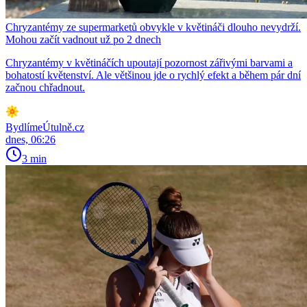
Chryzantémy ze supermarketů obvykle v květináči dlouho nevydrží.
Mohou začít vadnout už po 2 dnech
Chryzantémy v květináčích upoutají pozornost zářivými barvami a
bohatostí květenství. Ale většinou jde o rychlý efekt a během pár dní
začnou chřadnout.
BydlímeÚtulně.cz
dnes, 06:26
3 min