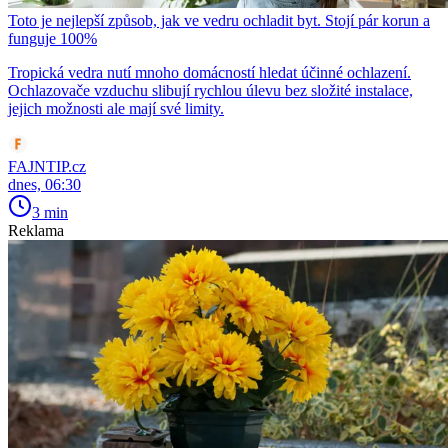
Toto je nejlepší způsob, jak ve vedru ochladit byt. Stojí pár korun a
funguje 100%
Tropická vedra nutí mnoho domácností hledat účinné ochlazení.
Ochlazovače vzduchu slibují rychlou úlevu bez složité instalace,
jejich možnosti ale mají své limity.
FAJNTIP.cz
dnes, 06:30
3 min
Reklama