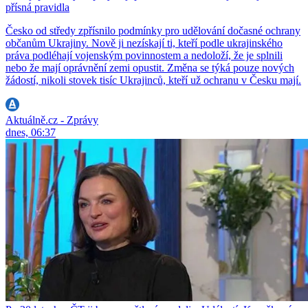
přísná pravidla
Česko od středy zpřísnilo podmínky pro udělování dočasné ochrany
občanům Ukrajiny. Nově ji nezískají ti, kteří podle ukrajinského
práva podléhají vojenským povinnostem a nedoloží, že je splnili
nebo že mají oprávnění zemi opustit. Změna se týká pouze nových
žádostí, nikoli stovek tisíc Ukrajinců, kteří už ochranu v Česku mají.
Aktuálně.cz - Zprávy
dnes, 06:37