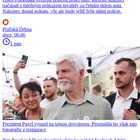
načapali s falešným průkazem invalidy za čelním sklem auta.
Nakonec dostal pokutu, vše ale bude ještě řešit státní policie.
Pražská Drbna
dnes, 06:46
1 min
Prezident Pavel vyrazil na tajnou dovolenou: Prozradila ho však tato
fotografie z restaurace