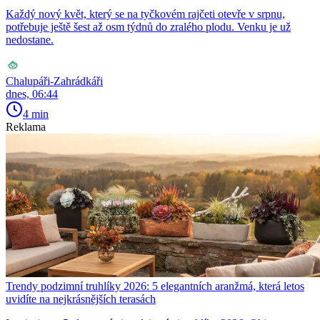
Každý nový květ, který se na tyčkovém rajčeti otevře v srpnu,
potřebuje ještě šest až osm týdnů do zralého plodu. Venku je už
nedostane.
Chalupáři-Zahrádkáři
dnes, 06:44
4 min
Reklama
Trendy podzimní truhlíky 2026: 5 elegantních aranžmá, která letos
uvidíte na nejkrásnějších terasách