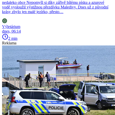
nedaleko obce Nepomyšl si díky zářivě bílému písku a azurové
vodě vysloužil výstižnou přezdívku Maledivy. Dnes už z původní
krásy zbylo jen malé jezírko, přesto…
Výletárium
dnes, 06:14
2 min
Reklama