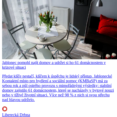
Jablonec pomohl najít domov a udržet si ho 61 domácnostem v
krizové situaci
Předat klíče nestačí, klíčem k úspěchu je lidský přístup. Jablonecké
Kontaktní místo pro bydlení a sociální pomoc (KMBaSP) má za
sebou rok a půl ostrého provozu s mimořádnými výsledky: stabilní
domov zajistilo 61 domácnostem, které se nacházely v bytové nouzi
nebo v tíživé životní situaci. Více než 98 % z nich si svou střechu
nad hlavou udrželo.
Liberecká Drbna