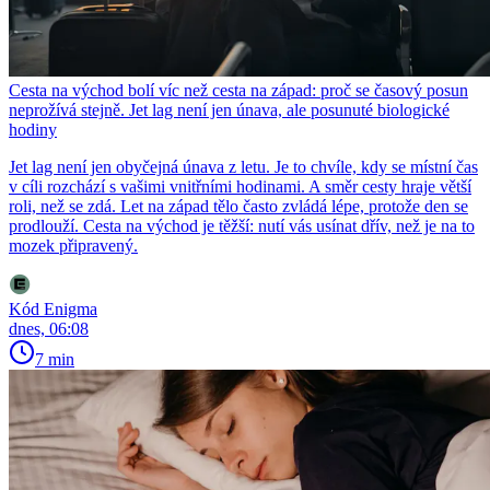
Cesta na východ bolí víc než cesta na západ: proč se časový posun
neprožívá stejně. Jet lag není jen únava, ale posunuté biologické
hodiny
Jet lag není jen obyčejná únava z letu. Je to chvíle, kdy se místní čas
v cíli rozchází s vašimi vnitřními hodinami. A směr cesty hraje větší
roli, než se zdá. Let na západ tělo často zvládá lépe, protože den se
prodlouží. Cesta na východ je těžší: nutí vás usínat dřív, než je na to
mozek připravený.
Kód Enigma
dnes, 06:08
7 min