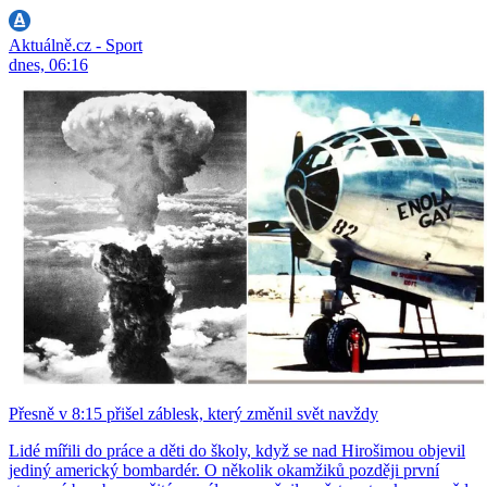
Aktuálně.cz - Sport
dnes, 06:16
Přesně v 8:15 přišel záblesk, který změnil svět navždy
Lidé mířili do práce a děti do školy, když se nad Hirošimou objevil
jediný americký bombardér. O několik okamžiků později první