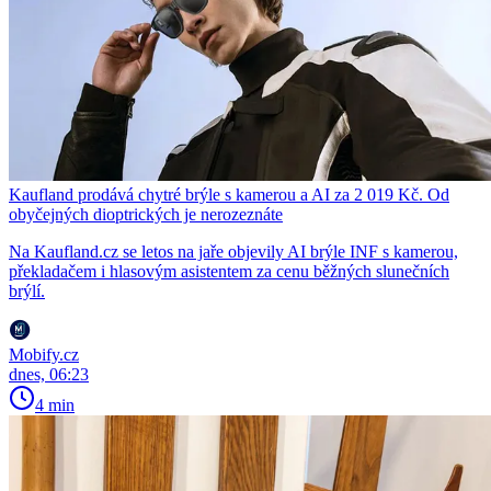
Kaufland prodává chytré brýle s kamerou a AI za 2 019 Kč. Od
obyčejných dioptrických je nerozeznáte
Na Kaufland.cz se letos na jaře objevily AI brýle INF s kamerou,
překladačem i hlasovým asistentem za cenu běžných slunečních
brýlí.
Mobify.cz
dnes, 06:23
4 min