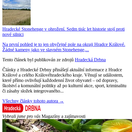
Hradecké Stonehenge v ohrožení. Sedm tisíc let historie stojí proti
nové silnici
Na první pohled je to jen obyčejné pole na okraji Hradce Králové.
Žádné kameny jako ve slavném Stonehenge,...
Tento článek byl publikován ze zdrojů
Hradecká Drbna
Články z Hradecké Drbny přinášejí aktuální informace z Hradce
Králové a celého Královéhradeckého kraje. Věnují se událostem,
které přímo ovlivňují každodenní život obyvatel – od dopravy,
školství a komunální politiky až po kulturní akce, sport, kriminalitu
či zásahy složek integrovaného...
Všechny články tohoto autora →
Vybrali jsme pro vás
Magazíny a zajímavosti