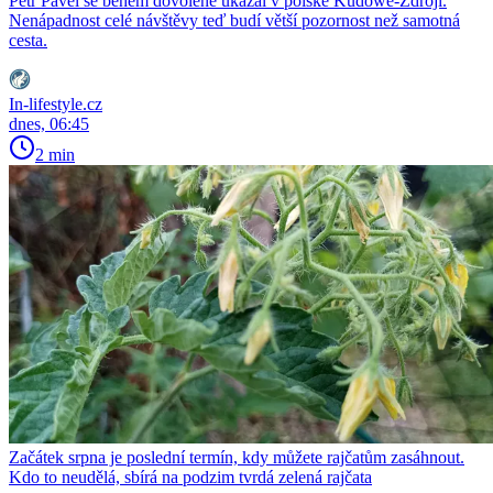
Petr Pavel se během dovolené ukázal v polské Kudowě-Zdróji.
Nenápadnost celé návštěvy teď budí větší pozornost než samotná
cesta.
In-lifestyle.cz
dnes, 06:45
2 min
Začátek srpna je poslední termín, kdy můžete rajčatům zasáhnout.
Kdo to neudělá, sbírá na podzim tvrdá zelená rajčata