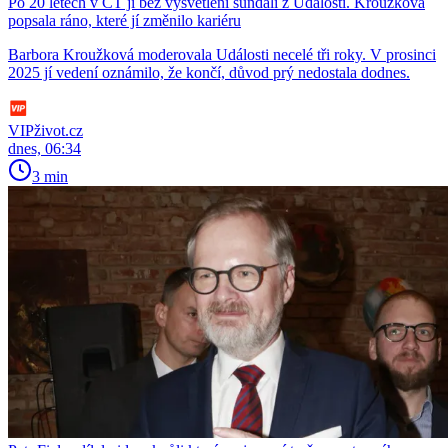
Po 20 letech v ČT ji bez vysvětlení sundali z Událostí. Kroužková
popsala ráno, které jí změnilo kariéru
Barbora Kroužková moderovala Události necelé tři roky. V prosinci
2025 jí vedení oznámilo, že končí, důvod prý nedostala dodnes.
VIPživot.cz
dnes, 06:34
3 min