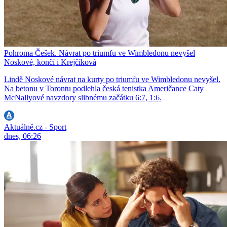
Pohroma Češek. Návrat po triumfu ve Wimbledonu nevyšel
Noskové, končí i Krejčíková
Lindě Noskové návrat na kurty po triumfu ve Wimbledonu nevyšel.
Na betonu v Torontu podlehla česká tenistka Američance Caty
McNallyové navzdory slibnému začátku 6:7, 1:6.
Aktuálně.cz - Sport
dnes, 06:26