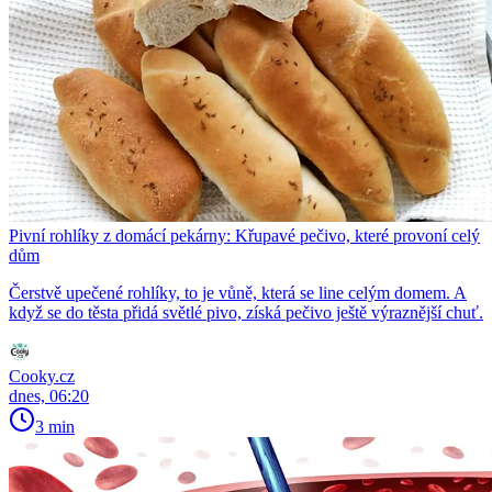
Pivní rohlíky z domácí pekárny: Křupavé pečivo, které provoní celý
dům
Čerstvě upečené rohlíky, to je vůně, která se line celým domem. A
když se do těsta přidá světlé pivo, získá pečivo ještě výraznější chuť.
Cooky.cz
dnes, 06:20
3 min