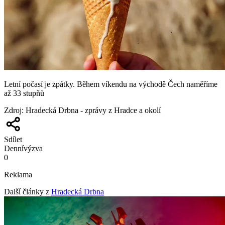
Letní počasí je zpátky. Během víkendu na východě Čech naměříme
až 33 stupňů
Zdroj
:
Hradecká Drbna - zprávy z Hradce a okolí
Sdílet
Denní
výzva
0
Reklama
Další články z
Hradecká Drbna