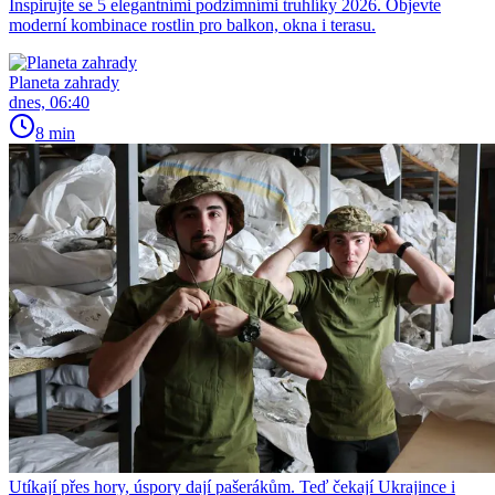
Inspirujte se 5 elegantními podzimními truhlíky 2026. Objevte
moderní kombinace rostlin pro balkon, okna i terasu.
Planeta zahrady
dnes, 06:40
8 min
Utíkají přes hory, úspory dají pašerákům. Teď čekají Ukrajince i