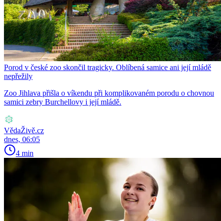
Porod v české zoo skončil tragicky. Oblíbená samice ani její mládě
nepřežily
Zoo Jihlava přišla o víkendu při komplikovaném porodu o chovnou
samici zebry Burchellovy i její mládě.
VědaŽivě.cz
dnes, 06:05
4 min