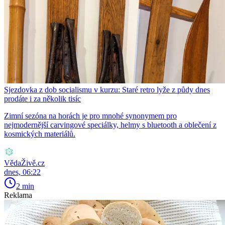
Sjezdovka z dob socialismu v kurzu: Staré retro lyže z půdy dnes
prodáte i za několik tisíc
Zimní sezóna na horách je pro mnohé synonymem pro
nejmodernější carvingové speciálky, helmy s bluetooth a oblečení z
kosmických materiálů.
VědaŽivě.cz
dnes, 06:22
2 min
Reklama