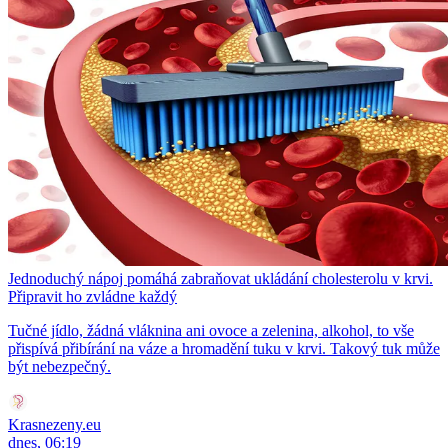
Jednoduchý nápoj pomáhá zabraňovat ukládání cholesterolu v krvi.
Připravit ho zvládne každý
Tučné jídlo, žádná vláknina ani ovoce a zelenina, alkohol, to vše
přispívá přibírání na váze a hromadění tuku v krvi. Takový tuk může
být nebezpečný.
Krasnezeny.eu
dnes, 06:19