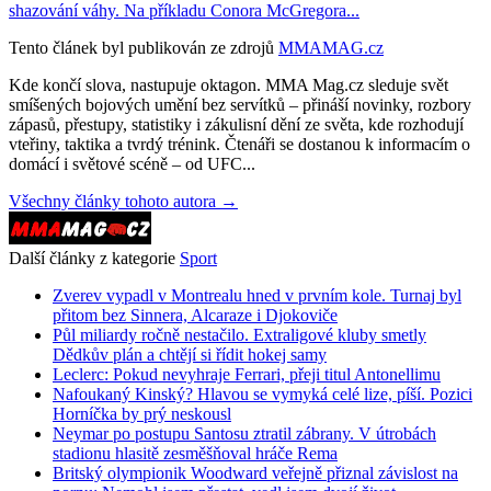
shazování váhy. Na příkladu Conora McGregora...
Tento článek byl publikován ze zdrojů
MMAMAG.cz
Kde končí slova, nastupuje oktagon. MMA Mag.cz sleduje svět
smíšených bojových umění bez servítků – přináší novinky, rozbory
zápasů, přestupy, statistiky i zákulisní dění ze světa, kde rozhodují
vteřiny, taktika a tvrdý trénink. Čtenáři se dostanou k informacím o
domácí i světové scéně – od UFC...
Všechny články tohoto autora →
Další články z kategorie
Sport
Zverev vypadl v Montrealu hned v prvním kole. Turnaj byl
přitom bez Sinnera, Alcaraze i Djokoviče
Půl miliardy ročně nestačilo. Extraligové kluby smetly
Dědkův plán a chtějí si řídit hokej samy
Leclerc: Pokud nevyhraje Ferrari, přeji titul Antonellimu
Nafoukaný Kinský? Hlavou se vymyká celé lize, píší. Pozici
Horníčka by prý neskousl
Neymar po postupu Santosu ztratil zábrany. V útrobách
stadionu hlasitě zesměšňoval hráče Rema
Britský olympionik Woodward veřejně přiznal závislost na