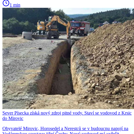
1 min
Sever Písecka získá nový zdroj pitné vody. Staví se vodovod z Krsic
do Mirovic
Obyvatelé Mirovic, Horosedel a Nerestců se v budoucnu napojí na
Vodárenskou soustavu jižní Čechy. Nový vodovod má vyřešit