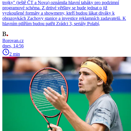
trojky" (ještě ČT a Nova) oznámila hlavní taháky pro podzimní
programové schéma. Z drtivé většiny se bude jednat o již
vyzkoušené formáty a showmeny, kteří budou lákat diváky k
obrazovkách Zachovy stanice a investice reklamních zadavatelů. K
hlavním pilířům budou patřit Zrádci 3, seriály Polabí,
Borovan.cz
dnes, 14:56
2 min