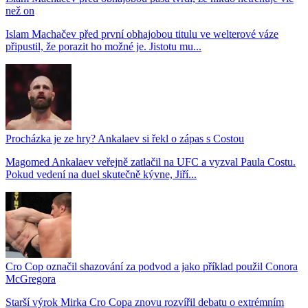
než on
Islam Machačev před první obhajobou titulu ve welterové váze
připustil, že porazit ho možné je. Jistotu mu...
Procházka je ze hry? Ankalaev si řekl o zápas s Costou
Magomed Ankalaev veřejně zatlačil na UFC a vyzval Paula Costu.
Pokud vedení na duel skutečně kývne, Jiří...
Cro Cop označil shazování za podvod a jako příklad použil Conora
McGregora
Starší výrok Mirka Cro Copa znovu rozvířil debatu o extrémním