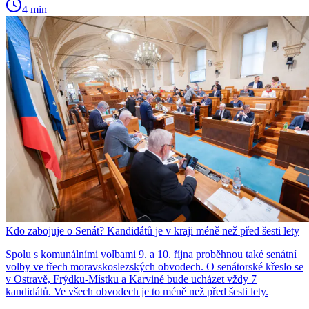
4 min
Kdo zabojuje o Senát? Kandidátů je v kraji méně než před šesti lety
Spolu s komunálními volbami 9. a 10. října proběhnou také senátní
volby ve třech moravskoslezských obvodech. O senátorské křeslo se
v Ostravě, Frýdku-Místku a Karviné bude ucházet vždy 7
kandidátů. Ve všech obvodech je to méně než před šesti lety.