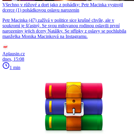
Všechno v růžové a dort jako z pohádky: Petr Macinka vystrojil
dcerce (1) pohádkovou oslavu narozenin
Petr Macinka (47) zažívá v politice sice krušné chvíle, ale v
soukromí je šťastný. Se svou milovanou rodinou oslavili první
narozeniny jejich dcery Natálky. Se střípky z oslavy se pochlubila
manželka Monika Macinková na Instagramu.
Aplausin.cz
dnes, 15:08
1 min