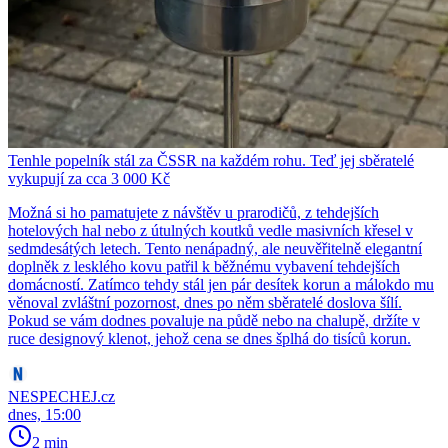
Tenhle popelník stál za ČSSR na každém rohu. Teď jej sběratelé
vykupují za cca 3 000 Kč
Možná si ho pamatujete z návštěv u prarodičů, z tehdejších
hotelových hal nebo z útulných koutků vedle masivních křesel v
sedmdesátých letech. Tento nenápadný, ale neuvěřitelně elegantní
doplněk z lesklého kovu patřil k běžnému vybavení tehdejších
domácností. Zatímco tehdy stál jen pár desítek korun a málokdo mu
věnoval zvláštní pozornost, dnes po něm sběratelé doslova šílí.
Pokud se vám dodnes povaluje na půdě nebo na chalupě, držíte v
ruce designový klenot, jehož cena se dnes šplhá do tisíců korun.
NESPECHEJ.cz
dnes, 15:00
2 min