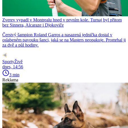
Zverev vypadl v Montrealu hned v prvním kole. Turnaj byl přitom
bez Sinnera, Alcaraze i Djokoviče
Čerstvý šampion Roland Garros a nasazená jednička dostal v
oslabeném pavouku šanci, jaká se na Masters neopakuje. Promrhal ji
za dvě a půl hodiny.
SportyŽivě
dnes, 14:56
3 min
Reklama