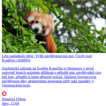
Léto památkám přeje. Vyšší návštěvnost má zoo, Čechy pod
Kosířem i Helfštýn
Zoologická zahrada na Svatém Kopečku u Olomouce v první
polovině letních prázdnin přilákala o několik tisíc návštěvníků více
než loni, přispělo k tomu příznivé počasí. Slušnou červencovou
návštěvnost díky atraktivnímu programu měly také památky v
Olomouckém kraji.
Hanácká Drbna
dnes, 15:04