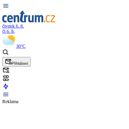
čtvrtek 6. 8.
čt 6. 8.
30°C
Přihlášení
Reklama