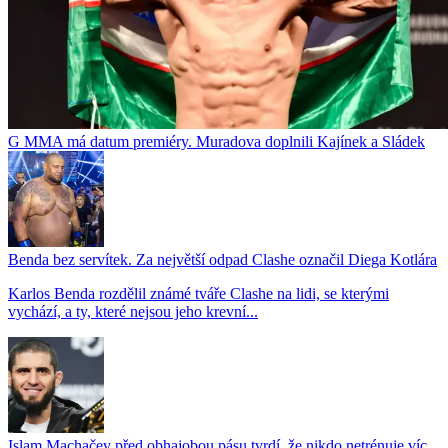
G MMA má datum premiéry. Muradova doplnili Kajínek a Sládek
Benda bez servítek. Za největší odpad Clashe označil Diega Kotlára
Karlos Benda rozdělil známé tváře Clashe na lidi, se kterými
vychází, a ty, které nejsou jeho krevní...
Islam Machačev před obhajobou pásu tvrdí, že nikdo netrénuje víc