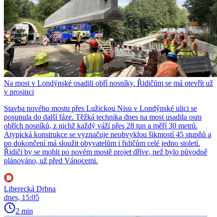
Na most v Londýnské osadili obří nosníky. Řidičům se má otevřít už
v prosinci
Stavba nového mostu přes Lužickou Nisu v Londýnské ulici se
posunula do další fáze. Těžká technika dnes na most usadila osm
obřích nosníků, z nichž každý váží přes 28 tun a měří 30 metrů.
Atypická konstrukce se vyznačuje neobvyklou šikmostí 45 stupňů a
po dokončení má sloužit obyvatelům i řidičům celé jedno století.
Řidiči by se mohli po novém mostě projet dříve, než bylo původně
plánováno, už před Vánocemi.
Liberecká Drbna
dnes, 15:05
2 min