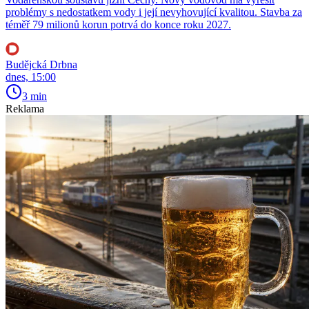
problémy s nedostatkem vody i její nevyhovující kvalitou. Stavba za
téměř 79 milionů korun potrvá do konce roku 2027.
Budějcká Drbna
dnes, 15:00
3 min
Reklama