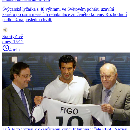
Švýcarská lyžařka s 48 výhrami ve Světovém poháru uzavírá
kariéru po osmi měsících rehabilitace zničeného kolene. Rozhodnutí
padlo až na poslední chvíli.
SportyŽivě
dnes, 15:12
4 min
Luís Figo vyzval k okamžitému konci Infantina v čele FIFA. Nazval