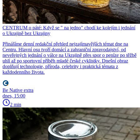
CENTRUM o páté: Když se " na jedno" chodí ke kolejím i jednání
o Ukrajině bez Ukrajiny
Přinášíme denní redakční přehled nejzajímavějších témat dne na
Centru. Hlavní osu tvoří domácí a zahraniční zpravodajství, od
neveřejných jednání o válce na Ukrajině přes spor o peníze po těžbě
uhlí až po sportovní příběh mladé české cyklistky. Dnešní obraz
doplňují technologie, příroda, celebrity i praktická témata z
každodenního života.
Be Native extra
dnes, 15:00
2 min