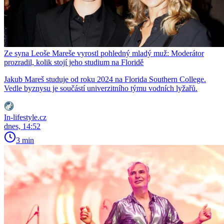
Ze syna Leoše Mareše vyrostl pohledný mladý muž: Moderátor
prozradil, kolik stojí jeho studium na Floridě
Jakub Mareš studuje od roku 2024 na Florida Southern College.
Vedle byznysu je součástí univerzitního týmu vodních lyžařů.
In-lifestyle.cz
dnes, 14:52
3 min