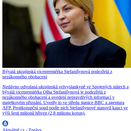
Bývalá ukrajinská vicepremiérka Stefanišynová podezřelá z
nezákonného obohacení
Nedávno odvolaná ukrajinská velvyslankyně ve Spojených státech a
bývalá vicepremiérka Olha Stefanišynová je podezřelá z
nezákonného obohacení a uvedení nepravdivých informací v
majetkovém přiznání. Uvedly to ve středu stanice BBC a agentura
AFP. Protikorupční soud podle nich Stefanišynové stanovil kauci ve
výši šesti milionů hřiven (2,8 milionu korun).
Aktuálně.cz - Zprávy