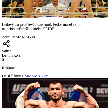
Ledový car proti levé noze smrti. Fedor musel zkrotit
nejnebezpečnějšího střelce PRIDE
Zdroj
:
MMAMAG.cz
Sdílet
Denní
výzva
0
Reklama
Další články z
MMAMAG.cz