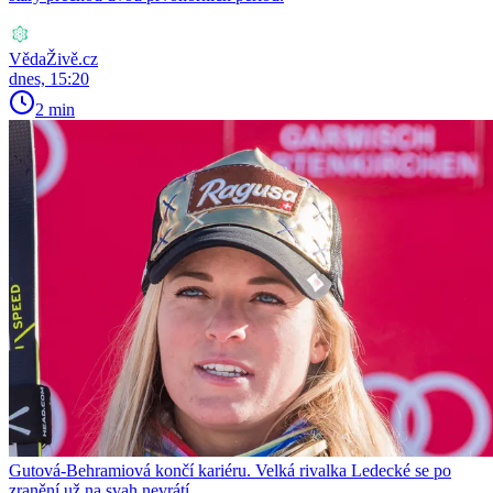
VědaŽivě.cz
dnes, 15:20
2 min
Gutová-Behramiová končí kariéru. Velká rivalka Ledecké se po
zranění už na svah nevrátí