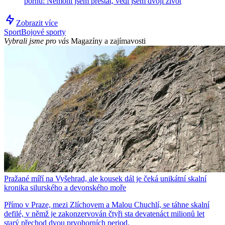
pornu: Nemohl jsem přestat, vedl jsem dvojí život
Zobrazit více
Sport
Bojové sporty
Vybrali jsme pro vás
Magazíny a zajímavosti
Pražané míří na Vyšehrad, ale kousek dál je čeká unikátní skalní
kronika silurského a devonského moře
Přímo v Praze, mezi Zlíchovem a Malou Chuchlí, se táhne skalní
defilé, v němž je zakonzervován čtyři sta devatenáct milionů let
starý přechod dvou prvohorních period.