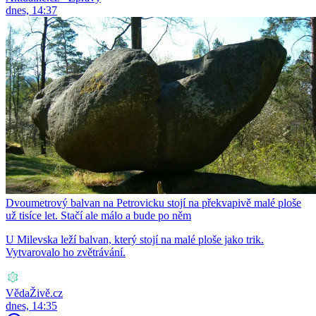
dnes, 14:37
Dvoumetrový balvan na Petrovicku stojí na překvapivě malé ploše
už tisíce let. Stačí ale málo a bude po něm
U Milevska leží balvan, který stojí na malé ploše jako trik.
Vytvarovalo ho zvětrávání.
VědaŽivě.cz
dnes, 14:35