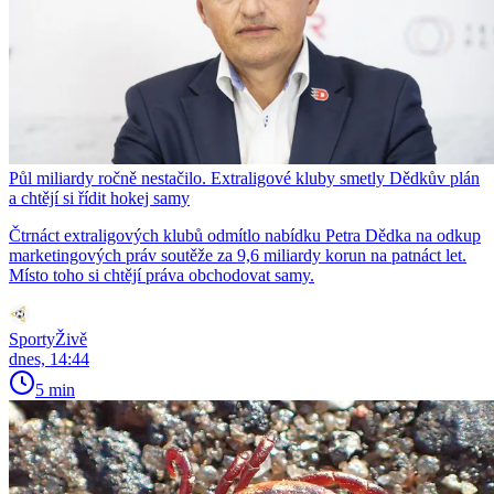
Půl miliardy ročně nestačilo. Extraligové kluby smetly Dědkův plán
a chtějí si řídit hokej samy
Čtrnáct extraligových klubů odmítlo nabídku Petra Dědka na odkup
marketingových práv soutěže za 9,6 miliardy korun na patnáct let.
Místo toho si chtějí práva obchodovat samy.
SportyŽivě
dnes, 14:44
5 min