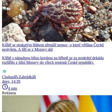
Klíště se strakatým štítkem přenáší nemoc, o které většina Čechů
neslyšela. A šíří se z Moravy dál
Klíště s nápadnou bílou kresbou na hřbetě se za poslední dekádu
rozšířilo z jižní Moravy do všech regionů České republiky.
Chalupáři-Zahrádkáři
dnes, 14:39
4 min
Reklama