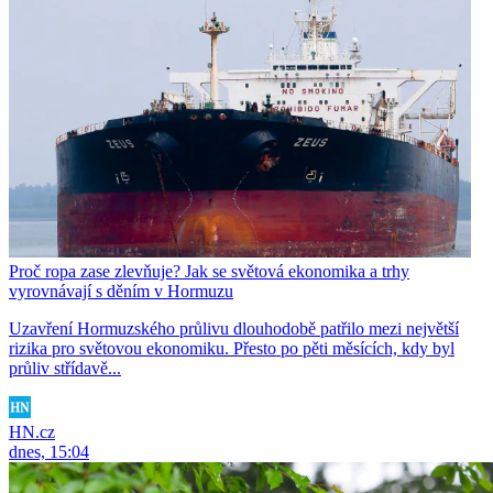
Proč ropa zase zlevňuje? Jak se světová ekonomika a trhy
vyrovnávají s děním v Hormuzu
Uzavření Hormuzského průlivu dlouhodobě patřilo mezi největší
rizika pro světovou ekonomiku. Přesto po pěti měsících, kdy byl
průliv střídavě...
HN.cz
dnes, 15:04