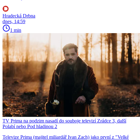
Hradecká Drbna
dnes, 14:59
1 min
TV Prima na podzim nasadí do souboje televizí Zrádce 3, další
Polabí nebo Pod hladinou 2
Televize Prima (majitel miliardář Ivan Zach) jako první z "Velké