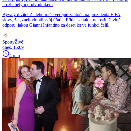
ho zbabělým podvodníkem
Bývalý držitel Zlatého míče veřejně zaútočil na prezidenta FIFA
slovy, že „znehodnotil svůj úřad“. Přidal se tak k nejostřejší vlně
odporu, jakou Gianni Infantino za deset let ve funkci čelil.
SportyŽivě
dnes, 15:09
4 min