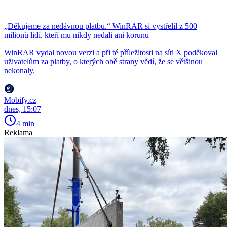
„Děkujeme za nedávnou platbu.“ WinRAR si vystřelil z 500
milionů lidí, kteří mu nikdy nedali ani korunu
WinRAR vydal novou verzi a při té příležitosti na síti X poděkoval
uživatelům za platby, o kterých obě strany vědí, že se většinou
nekonaly.
Mobify.cz
dnes, 15:07
4 min
Reklama