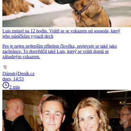
Luis zmizel na 12 hodin. Vrátil se se vzkazem od souseda, který
jeho páníčkům vyrazil dech
Pes je nejen nejlepším přítelem člověka, projevuje se také jako
zachránce. To dosvědčil také Luis, který se vrátil domů se
záhadným vzkazem.
DámskýDeník.cz
dnes, 14:53
2 min