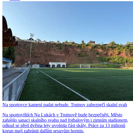
Na sportovce kamení padat nebude. Trutnov zabezpečí skalní svah
Na sportovištích Na Lukách v Trutnově bude bezpečněji. Město
zahájilo sanaci skalního svahu nad fotbalovým i zimním stadionem,
odkud se před dvěma lety uvolnila část skály. Práce za 13 milionů
korun mají zabránit dalším sesuvům hornin.