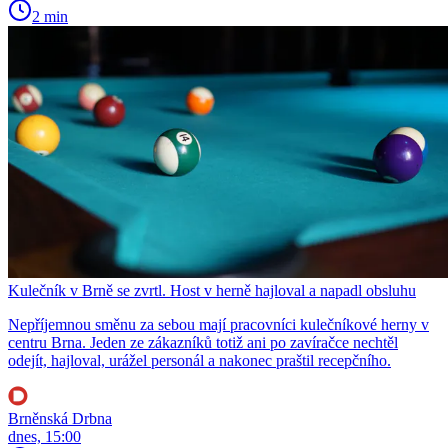
2 min
Kulečník v Brně se zvrtl. Host v herně hajloval a napadl obsluhu
Nepříjemnou směnu za sebou mají pracovníci kulečníkové herny v
centru Brna. Jeden ze zákazníků totiž ani po zavíračce nechtěl
odejít, hajloval, urážel personál a nakonec praštil recepčního.
Brněnská Drbna
dnes, 15:00