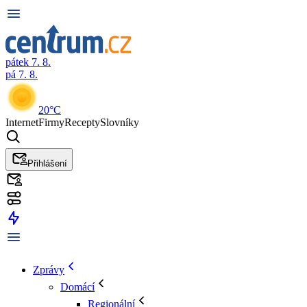
pátek 7. 8.
pá 7. 8.
20°C
Internet
Firmy
Recepty
Slovníky
Přihlášení
Zprávy
Domácí
Regionální