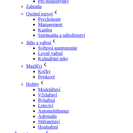
Pro hospodyňky
Zahrada
Osobní rozvoj
Psychologie
Management
Kariéra
Spiritualita a náboženství
Jídlo a vaření
Světová gastronomie
Levné vaření
Kulinářské triky
Mazlíčci
Kočky
Pejskové
Hobby
Modelářství
Včelařství
Rybaření
Letectví
Automobilismus
Adrenalin
Sběratelství
Houbaření