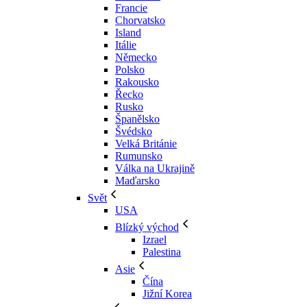
Francie
Chorvatsko
Island
Itálie
Německo
Polsko
Rakousko
Řecko
Rusko
Španělsko
Švédsko
Velká Británie
Rumunsko
Válka na Ukrajině
Maďarsko
Svět
USA
Blízký východ
Izrael
Palestina
Asie
Čína
Jižní Korea