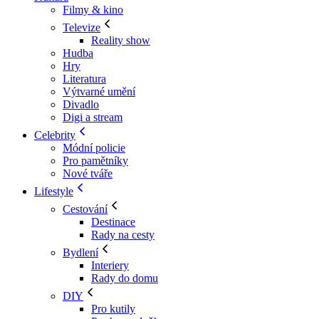
Filmy & kino
Televize
Reality show
Hudba
Hry
Literatura
Výtvarné umění
Divadlo
Digi a stream
Celebrity
Módní policie
Pro pamětníky
Nové tváře
Lifestyle
Cestování
Destinace
Rady na cesty
Bydlení
Interiery
Rady do domu
DIY
Pro kutily