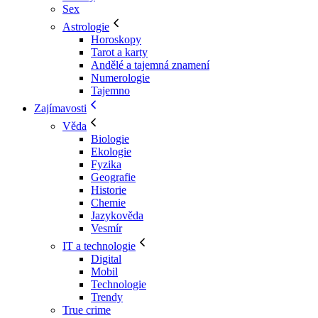
Sex
Astrologie
Horoskopy
Tarot a karty
Andělé a tajemná znamení
Numerologie
Tajemno
Zajímavosti
Věda
Biologie
Ekologie
Fyzika
Geografie
Historie
Chemie
Jazykověda
Vesmír
IT a technologie
Digital
Mobil
Technologie
Trendy
True crime