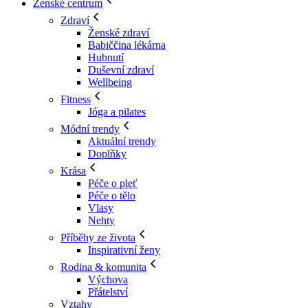
Ženské centrum
Zdraví
Ženské zdraví
Babiččina lékárna
Hubnutí
Duševní zdraví
Wellbeing
Fitness
Jóga a pilates
Módní trendy
Aktuální trendy
Doplňky
Krása
Péče o pleť
Péče o tělo
Vlasy
Nehty
Příběhy ze života
Inspirativní ženy
Rodina & komunita
Výchova
Přátelství
Vztahy