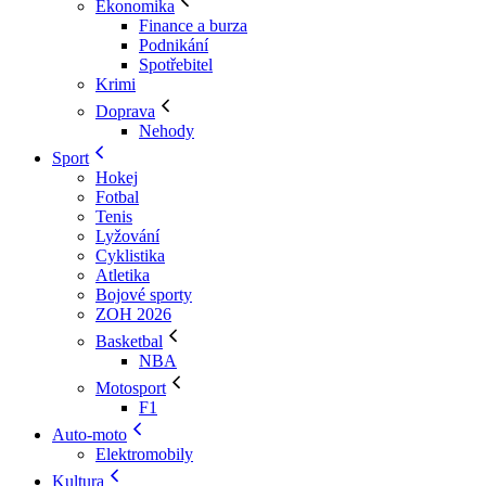
Ekonomika
Finance a burza
Podnikání
Spotřebitel
Krimi
Doprava
Nehody
Sport
Hokej
Fotbal
Tenis
Lyžování
Cyklistika
Atletika
Bojové sporty
ZOH 2026
Basketbal
NBA
Motosport
F1
Auto-moto
Elektromobily
Kultura