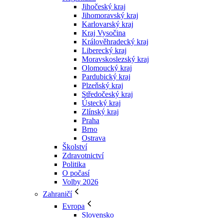
Jihočeský kraj
Jihomoravský kraj
Karlovarský kraj
Kraj Vysočina
Králověhradecký kraj
Liberecký kraj
Moravskoslezský kraj
Olomoucký kraj
Pardubický kraj
Plzeňský kraj
Středočeský kraj
Ústecký kraj
Zlínský kraj
Praha
Brno
Ostrava
Školství
Zdravotnictví
Politika
O počasí
Volby 2026
Zahraničí
Evropa
Slovensko