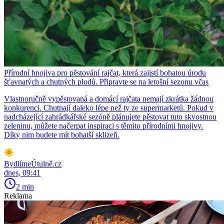
Přírodní hnojiva pro pěstování rajčat, která zajistí bohatou úrodu
šťavnatých a chutných plodů. Připravte se na letošní sezonu včas
Vlastnoručně vypěstovaná a domácí rajčata nemají zkrátka žádnou
konkurenci. Chutnají daleko lépe než ty ze supermarketů. Pokud v
nadcházející zahrádkářské sezóně plánujete pěstovat tuto skvostnou
zeleninu, můžete načerpat inspiraci s těmito přírodními hnojivy.
Díky nim budete mít bohatší sklizeň.
BydlímeÚtulně.cz
dnes, 09:41
2 min
Reklama