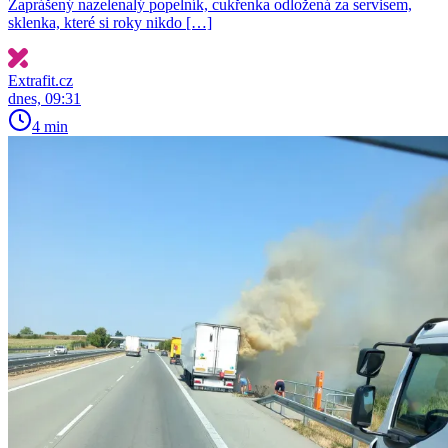
Zaprášený nazelenalý popelník, cukřenka odložená za servisem,
sklenka, které si roky nikdo […]
Extrafit.cz
dnes, 09:31
4 min