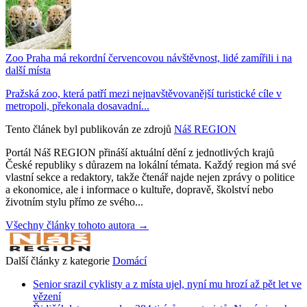
Zoo Praha má rekordní červencovou návštěvnost, lidé zamířili i na
další místa
Pražská zoo, která patří mezi nejnavštěvovanější turistické cíle v
metropoli, překonala dosavadní...
Tento článek byl publikován ze zdrojů
Náš REGION
Portál Náš REGION přináší aktuální dění z jednotlivých krajů
České republiky s důrazem na lokální témata. Každý region má své
vlastní sekce a redaktory, takže čtenář najde nejen zprávy o politice
a ekonomice, ale i informace o kultuře, dopravě, školství nebo
životním stylu přímo ze svého...
Všechny články tohoto autora →
Další články z kategorie
Domácí
Senior srazil cyklisty a z místa ujel, nyní mu hrozí až pět let ve
vězení