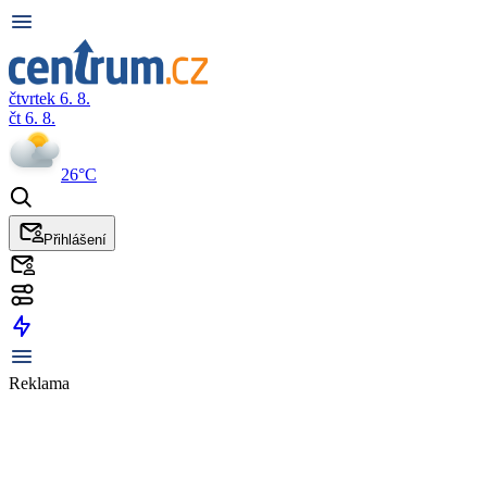
čtvrtek 6. 8.
čt 6. 8.
26°C
Přihlášení
Reklama