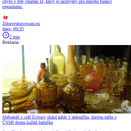
chybí v těle vitamín D, který je nezbytný pro mnoho funkcí
organismu.
Zdravestravovani.eu
dnes, 09:35
2 min
Reklama
Sběratelé z celé Evropy shání tuhle 1 skleničku, kterou měla v
ČSSR doma každá babička