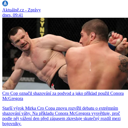
Aktuálně.cz - Zprávy
dnes, 09:41
Cro Cop označil shazování za podvod a jako příklad použil Conora
McGregora
Starší výrok Mirka Cro Copa znovu rozvířil debatu o extrémním
shazování váhy. Na příkladu Conora McGregora vysvětluje, proč
podle něj vážení den před zápasem zkresluje skutečný rozdíl mezi
bojovníky.