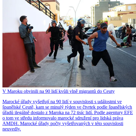
V Maroku obvinili na 90 lidí kvůli vlně migrantů do Ceuty
Marocké úřady vyšetřují na 90 lidí v souvislosti s událostmi ve
španělské Ceutě, kam se minulý týden ve čtvrtek podle španělských
úřadů ilegálně dostalo z Maroka na 72 tisíc lidí. Podle agentury EFE
o tom ve středu informovalo marocké sdružení pro lidská práva
AMDH. Marocké úřady počty vyšetřovaných v této souvislosti
neuvedly.