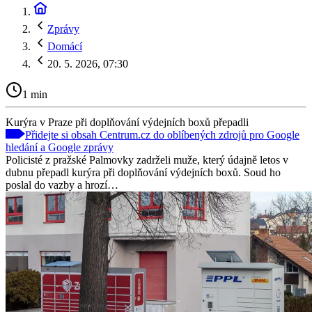
Zprávy
Domácí
20. 5. 2026, 07:30
1 min
Kurýra v Praze při doplňování výdejních boxů přepadli
Přidejte si obsah Centrum.cz do oblíbených zdrojů pro Google
hledání a Google zprávy
Policisté z pražské Palmovky zadrželi muže, který údajně letos v
dubnu přepadl kurýra při doplňování výdejních boxů. Soud ho
poslal do vazby a hrozí…