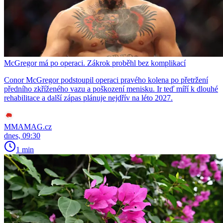
McGregor má po operaci. Zákrok proběhl bez komplikací
Conor McGregor podstoupil operaci pravého kolena po přetržení
předního zkříženého vazu a poškození menisku. Ir teď míří k dlouhé
rehabilitace a další zápas plánuje nejdřív na léto 2027.
MMAMAG.cz
dnes, 09:30
1 min