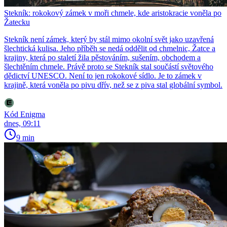
Stekník: rokokový zámek v moři chmele, kde aristokracie voněla po
Žatecku
Stekník není zámek, který by stál mimo okolní svět jako uzavřená
šlechtická kulisa. Jeho příběh se nedá oddělit od chmelnic, Žatce a
krajiny, která po staletí žila pěstováním, sušením, obchodem a
šlechtěním chmele. Právě proto se Stekník stal součástí světového
dědictví UNESCO. Není to jen rokokové sídlo. Je to zámek v
krajině, která voněla po pivu dřív, než se z piva stal globální symbol.
Kód Enigma
dnes, 09:11
9 min