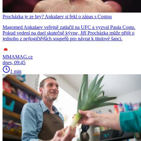
Procházka je ze hry? Ankalaev si řekl o zápas s Costou
Magomed Ankalaev veřejně zatlačil na UFC a vyzval Paula Costu.
Pokud vedení na duel skutečně kývne, Jiří Procházka může přijít o
jednoho z nejlogičtějších soupeřů pro návrat k titulové šanci.
MMAMAG.cz
dnes, 09:45
1 min