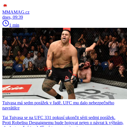
MMAMAG.cz
dnes, 09:39
1 min
Tuivasa má sedm porážek v řadě. UFC mu dalo nebezpečného
navrátilce
Tai Tuivasa se na UFC 331 pokusí ukončit sérii sedmi porážek.
Proti Robelisu Despaignemu bude bojovat nejen o návrat k výhrám,