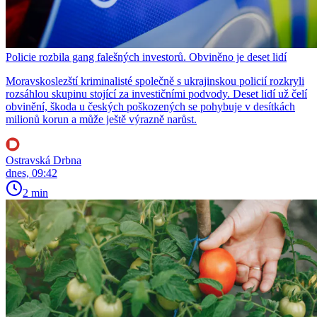
Policie rozbila gang falešných investorů. Obviněno je deset lidí
Moravskoslezští kriminalisté společně s ukrajinskou policií rozkryli
rozsáhlou skupinu stojící za investičními podvody. Deset lidí už čelí
obvinění, škoda u českých poškozených se pohybuje v desítkách
milionů korun a může ještě výrazně narůst.
Ostravská Drbna
dnes, 09:42
2 min