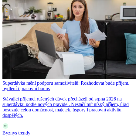
Superdávka mění podporu samoživitelů: Rozhodovat bude příjem,
bydlení i pracovní bonus
Stávající příjemci rušených dávek přecházejí od srpna 2026 na
superdávku podle nových pravidel. Nestačí mít nízký příjem, úřad
posuzuje celou domácnost, majetek, úspory i pracovní aktivitu
dospělých.
Byznys trendy