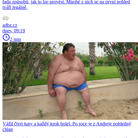
řada způsobů, jak to lze provést. Mnohé z nich se na první pohled
tváří legálně.
adbz.cz
dnes, 09:19
2 min
Vážil čtvrt tuny a každý krok bolel. Po roce je z Andreje pohledný
chlap