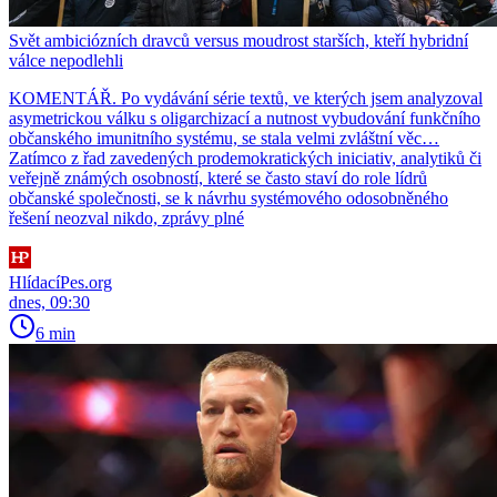
Svět ambiciózních dravců versus moudrost starších, kteří hybridní
válce nepodlehli
KOMENTÁŘ. Po vydávání série textů, ve kterých jsem analyzoval
asymetrickou válku s oligarchizací a nutnost vybudování funkčního
občanského imunitního systému, se stala velmi zvláštní věc…
Zatímco z řad zavedených prodemokratických iniciativ, analytiků či
veřejně známých osobností, které se často staví do role lídrů
občanské společnosti, se k návrhu systémového odosobněného
řešení neozval nikdo, zprávy plné
HlídacíPes.org
dnes, 09:30
6 min