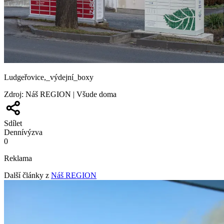
Ludgeřovice,_výdejní_boxy
Zdroj
:
Náš REGION | Všude doma
Sdílet
Denní
výzva
0
Reklama
Další články z
Náš REGION