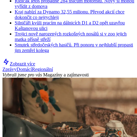
Řidičák letos propadne 284 tisícům motoristů. Nový si mohou
vyřídit z domova
Kraj nabízí za Dynamo 32,55 milionu. Převod akcií chce
dokončit co nejrychleji
Silničáři kvůli pracím na dálnicích D1 a D2 opět uzavřou
Kaštanovou ulici
Trojici nově narozených rozkošných nosálů si v zoo jejich
matka přísně střeží
Smutek středočeských hasičů. Při ponoru v nejhlubší propasti
jim zemřel kolega
Zobrazit více
Zprávy
Domácí
Regionální
Vybrali jsme pro vás
Magazíny a zajímavosti