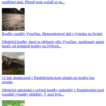
spotřební dani. Přesně tento scénář se na...
Bouřky zasáhly Vysočinu. Meteorologové dali i výstrahu na čtvrtek
Středeční bouřky, které se přehnaly přes Vysočinu, zaměstnaly tamní
hasiče od šestnácté hodiny na čtyřiceti...
11 tisíc domácností v Pardubickém kraji zůstalo po bouřce bez
proudu
Středeční odpolední a večerní bouřky způsobily v Pardubickém kraji
rozsáhlé výpadky elektřiny. V noci bylo...