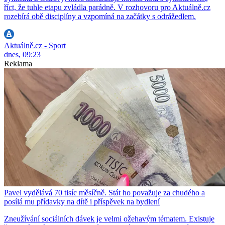
říct, že tuhle etapu zvládla parádně. V rozhovoru pro Aktuálně.cz
rozebírá obě disciplíny a vzpomíná na začátky s odrážedlem.
Aktuálně.cz - Sport
dnes, 09:23
Reklama
Pavel vydělává 70 tisíc měsíčně. Stát ho považuje za chudého a
posílá mu přídavky na dítě i příspěvek na bydlení
Zneužívání sociálních dávek je velmi ožehavým tématem. Existuje