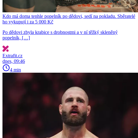
Kdo má doma tenhle popelník po dědovi, sedí na pokladu. Sběratelé
ho vykupují i za 5 000 Kč
Po dědovi zbyla krabice s drobnostmi a v ní těžký skleněný
popelník, […]
Extrafit.cz
dnes, 09:46
4 min