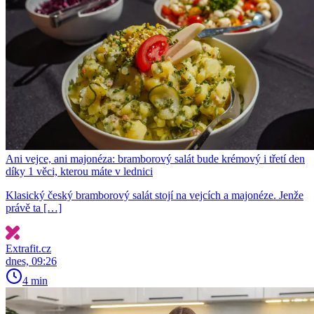
Ani vejce, ani majonéza: bramborový salát bude krémový i třetí den
díky 1 věci, kterou máte v lednici
Klasický český bramborový salát stojí na vejcích a majonéze. Jenže
právě ta […]
Extrafit.cz
dnes, 09:26
4 min