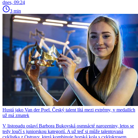
dnes, 09:24
3 min
Hustá jako Van der Poel. Český talent lítá mezi extrémy, v medailích
už má zmatek
V listopadu oslaví Barbora Bukovská osmnácté narozeniny, letos se
tedy loučí s juniorskou kategorií. A už teď si může talentovaná
cyklistka z Ostravy, která kombinuje horská kola s cyklokrosem,