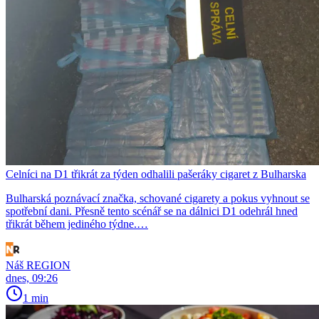
Celníci na D1 třikrát za týden odhalili pašeráky cigaret z Bulharska
Bulharská poznávací značka, schované cigarety a pokus vyhnout se
spotřební dani. Přesně tento scénář se na dálnici D1 odehrál hned
třikrát během jediného týdne.…
Náš REGION
dnes, 09:26
1 min