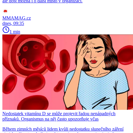
ale dost možná i o další místo v organizaci.
MMAMAG.cz
dnes, 09:35
1 min
Nedostatek vitamínu D se může projevit řadou nenápadných
příznaků. Organismus na něj často upozorňuje včas
Během zimních měsíců lidem kvůli nedostatku slunečního záření