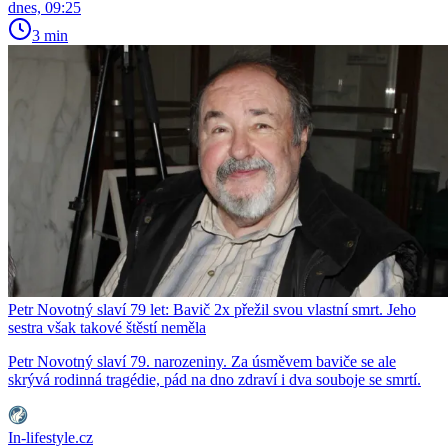
dnes, 09:25
3 min
Petr Novotný slaví 79 let: Bavič 2x přežil svou vlastní smrt. Jeho
sestra však takové štěstí neměla
Petr Novotný slaví 79. narozeniny. Za úsměvem baviče se ale
skrývá rodinná tragédie, pád na dno zdraví i dva souboje se smrtí.
In-lifestyle.cz