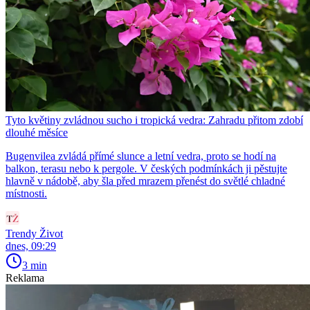
Tyto květiny zvládnou sucho i tropická vedra: Zahradu přitom zdobí
dlouhé měsíce
Bugenvilea zvládá přímé slunce a letní vedra, proto se hodí na
balkon, terasu nebo k pergole. V českých podmínkách ji pěstujte
hlavně v nádobě, aby šla před mrazem přenést do světlé chladné
místnosti.
Trendy Život
dnes, 09:29
3 min
Reklama