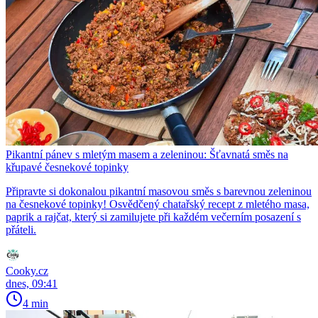
Pikantní pánev s mletým masem a zeleninou: Šťavnatá směs na
křupavé česnekové topinky
Připravte si dokonalou pikantní masovou směs s barevnou zeleninou
na česnekové topinky! Osvědčený chatařský recept z mletého masa,
paprik a rajčat, který si zamilujete při každém večerním posazení s
přáteli.
Cooky.cz
dnes, 09:41
4 min