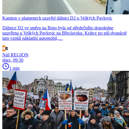
Kamion v plamenech uzavřel dálnici D2 u Velkých Pavlovic
Dálnice D2 ve směru na Brno byla od středečního dopoledne
uzavřena u Velkých Pavlovic na Břeclavsku. Krátce po půl dvanácté
tam vzplál nákladní automobil,…
Náš REGION
dnes, 09:30
1 min