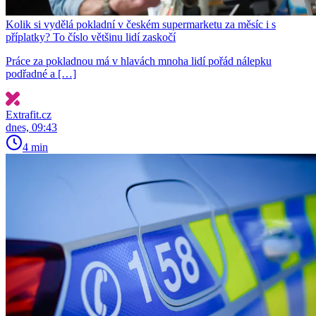
Kolik si vydělá pokladní v českém supermarketu za měsíc i s
příplatky? To číslo většinu lidí zaskočí
Práce za pokladnou má v hlavách mnoha lidí pořád nálepku
podřadné a […]
Extrafit.cz
dnes, 09:43
4 min