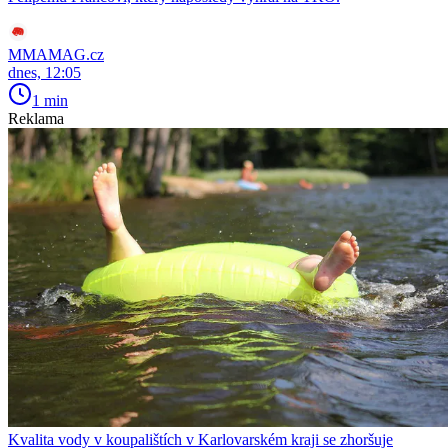
MMAMAG.cz
dnes, 12:05
1 min
Reklama
Kvalita vody v koupalištích v Karlovarském kraji se zhoršuje