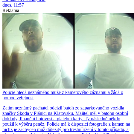
dnes, 11:57
Reklama
Policie hledá neznámého muže z kamerového záznamu a žádá o
pomoc veřejnost
Zatím neznámý pachatel odcizil batoh ze zaparkovaného vozidla
značky Škoda v Plánici na Klatovsku. Majitel měl v batohu osobní
doklady, finanční hotovost a platební karty. Ty následně někdo
použil k výběru peněz. Policie má k dispozici fotografie z kamer, na
nichž je zachycen muž důležitý pro trestní řízení v tomto případu, a