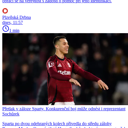
obrací se na veřejnost s žádostí o pomoc při jeho identifikaci.
Plzeňská Drbna
dnes, 11:57
1 min
Přetlak v záloze Sparty. Konkurenční boj může odnést i reprezentant
Sochůrek
Sparta po dvou odehraných kolech přivedla do středu zálohy