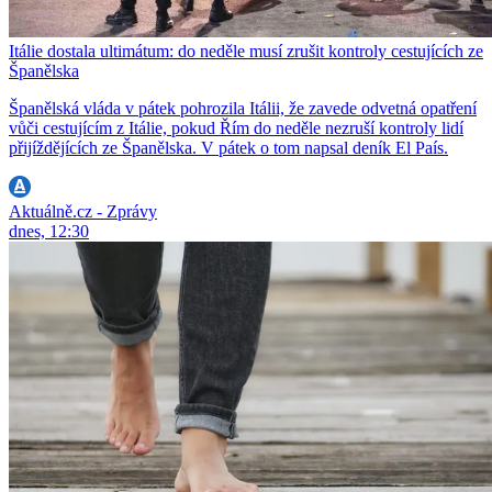
Itálie dostala ultimátum: do neděle musí zrušit kontroly cestujících ze
Španělska
Španělská vláda v pátek pohrozila Itálii, že zavede odvetná opatření
vůči cestujícím z Itálie, pokud Řím do neděle nezruší kontroly lidí
přijíždějících ze Španělska. V pátek o tom napsal deník El País.
Aktuálně.cz - Zprávy
dnes, 12:30