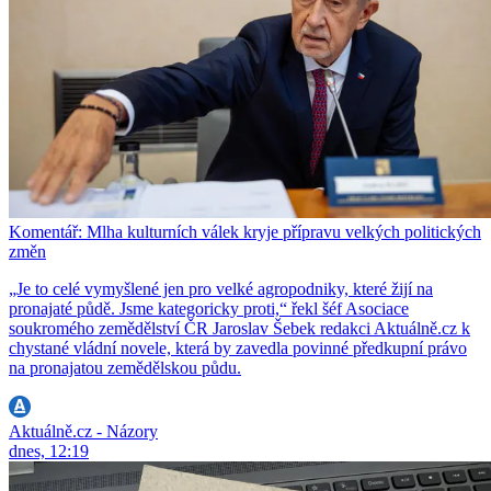
Komentář: Mlha kulturních válek kryje přípravu velkých politických
změn
„Je to celé vymyšlené jen pro velké agropodniky, které žijí na
pronajaté půdě. Jsme kategoricky proti,“ řekl šéf Asociace
soukromého zemědělství ČR Jaroslav Šebek redakci Aktuálně.cz k
chystané vládní novele, která by zavedla povinné předkupní právo
na pronajatou zemědělskou půdu.
Aktuálně.cz - Názory
dnes, 12:19