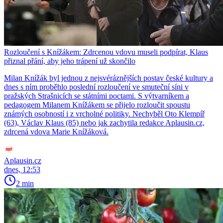
Rozloučení s Knížákem: Zdrcenou vdovu museli podpírat, Klaus
přiznal přání, aby jeho trápení už skončilo
Milan Knížák byl jednou z nejsvéráznějších postav české kultury a
dnes s ním proběhlo poslední rozloučení ve smuteční síni v
pražských Strašnicích se státními poctami. S výtvarníkem a
pedagogem Milanem Knížákem se přijelo rozloučit spoustu
známých osobností i z vrcholné politiky. Nechyběl Oto Klempíř
(63), Václav Klaus (85) nebo jak zachytila redakce Aplausin.cz,
zdrcená vdova Marie Knížáková.
Aplausin.cz
dnes, 12:53
2 min