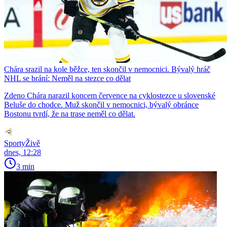
Chára srazil na kole běžce, ten skončil v nemocnici. Bývalý hráč
NHL se brání: Neměl na stezce co dělat
Zdeno Chára narazil koncem července na cyklostezce u slovenské
Beluše do chodce. Muž skončil v nemocnici, bývalý obránce
Bostonu tvrdí, že na trase neměl co dělat.
SportyŽivě
dnes, 12:28
3 min