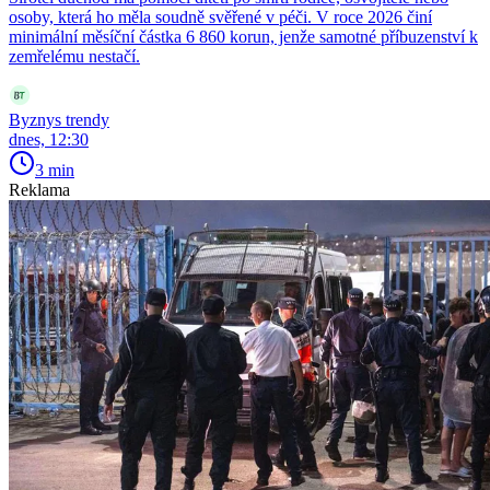
osoby, která ho měla soudně svěřené v péči. V roce 2026 činí
minimální měsíční částka 6 860 korun, jenže samotné příbuzenství k
zemřelému nestačí.
Byznys trendy
dnes, 12:30
3 min
Reklama