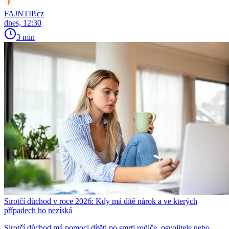
FAJNTIP.cz
dnes, 12:30
3 min
Sirotčí důchod v roce 2026: Kdy má dítě nárok a ve kterých
případech ho nezíská
Sirotčí důchod má pomoci dítěti po smrti rodiče, osvojitele nebo