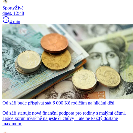
SportyŽivě
dnes, 12:48
4 min
Od září bude přispívat stát 6 000 Kč rodičům na hlídání dětí
Od září startuje nová finanční podpora pro rodiny s malými dětmi.
Tisíce korun měsíčně na jesle či chůvy – ale ne každý dostane
maximum.