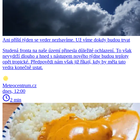
Ani příští týden se veder nezbavíme. Už víme dokdy budou trvat
Studená fronta na naše území přinesla důležité ochlazení. To však
nevydrží dlouho a hned s nástupem nového týdne budou teploty
opět tropické. Předpovědi nám však již říkají, kdy by měla tato
vedra konečně ustat.
Meteocentrum.cz
dnes, 12:00
2 min