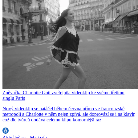
Zpěvačka Charlotte Gott zveřejnila videoklip ke svému třetímu
singlu Paris
Nový videoklip se natáčel během června přímo ve francouzské
metropoli a Charlotte v něm nejen zpívá, ale doprovází se i na klavír,
což dle tvůrců dodává celému klipu komornější ráz.
Aktuálně.cz - Magazín