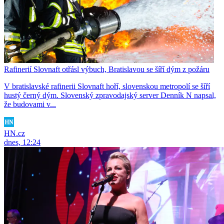
Rafinerií Slovnaft otřásl výbuch, Bratislavou se šíří dým z požáru
V bratislavské rafinerii Slovnaft hoří, slovenskou metropolí se šíří
hustý černý dým. Slovenský zpravodajský server Denník N napsal,
že budovami v...
HN.cz
dnes, 12:24