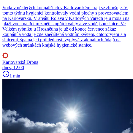
Voda v některých koupalištích v Karlovarském kraji se zhoršuje. V
tomto týdnu hygienici kontrolovaly vodní plochy s provozovatelem
na Karlovarsku. V areálu Rolava v Karlových Varech je u mola i na
pláži voda na třetím z pěti stupňů kvality a ve vodě jsou sinice. Ve
Velkém rybníku u Hroznětína je už od konce července zákaz
koupání a voda je zde znečištěná vodním květem, chlorofylem-a a
sinicemi, špatná je i průhlednost, vyplývá z aktuálních údajů na
webových stránkách krajské hygienické stanice.
Karlovarská Drbna
dnes, 12:00
1 min