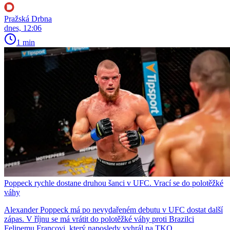
Pražská Drbna
dnes, 12:06
1 min
Poppeck rychle dostane druhou šanci v UFC. Vrací se do polotěžké
váhy
Alexander Poppeck má po nevydařeném debutu v UFC dostat další
zápas. V říjnu se má vrátit do polotěžké váhy proti Brazilci
Felipemu Francovi, který naposledy vyhrál na TKO.