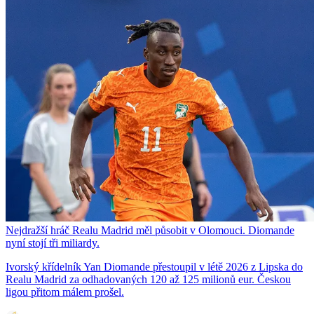
Nejdražší hráč Realu Madrid měl působit v Olomouci. Diomande
nyní stojí tři miliardy.
Ivorský křídelník Yan Diomande přestoupil v létě 2026 z Lipska do
Realu Madrid za odhadovaných 120 až 125 milionů eur. Českou
ligou přitom málem prošel.