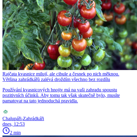
Rajčata kvasnice milují, ale cibule a česnek po nich měknou.
Většina zahrádkářů zalévá droždím všechno bez rozdílu
Používání kvasnicových hnojiv má na vaši zahradu spoustu
pozitivních účinků. Aby tomu tak však skutečně bylo, musíte
pamatovat na tato jednoduchá pravidla.
Chalupáři-Zahrádkáři
dnes, 12:53
2 min