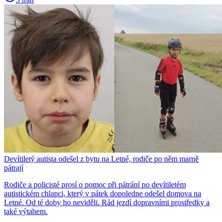
Devítiletý autista odešel z bytu na Letné, rodiče po něm marně
pátrají
Rodiče a policisté prosí o pomoc při pátrání po devítiletém
autistickém chlapci, který v pátek dopoledne odešel domova na
Letné. Od té doby ho neviděli. Rád jezdí dopravními prostředky a
také výtahem.