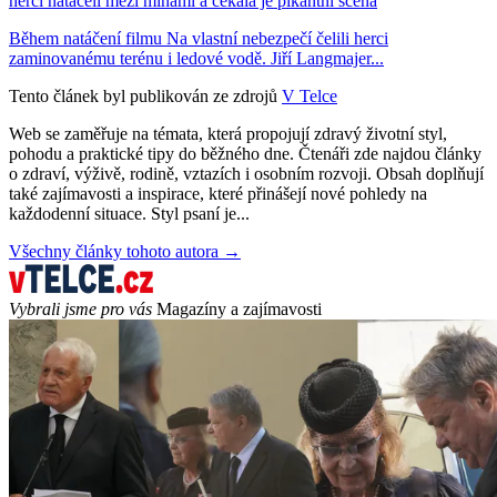
herci natáčeli mezi minami a čekala je pikantní scéna
Během natáčení filmu Na vlastní nebezpečí čelili herci
zaminovanému terénu i ledové vodě. Jiří Langmajer...
Tento článek byl publikován ze zdrojů
V Telce
Web se zaměřuje na témata, která propojují zdravý životní styl,
pohodu a praktické tipy do běžného dne. Čtenáři zde najdou články
o zdraví, výživě, rodině, vztazích i osobním rozvoji. Obsah doplňují
také zajímavosti a inspirace, které přinášejí nové pohledy na
každodenní situace. Styl psaní je...
Všechny články tohoto autora →
Vybrali jsme pro vás
Magazíny a zajímavosti