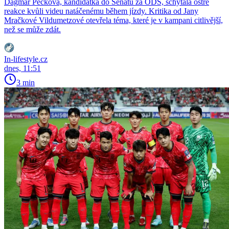
Dagmar Pecková, kandidátka do Senátu za ODS, schytala ostré
reakce kvůli videu natáčenému během jízdy. Kritika od Jany
Mračkové Vildumetzové otevřela téma, které je v kampani citlivější,
než se může zdát.
In-lifestyle.cz
dnes, 11:51
3 min