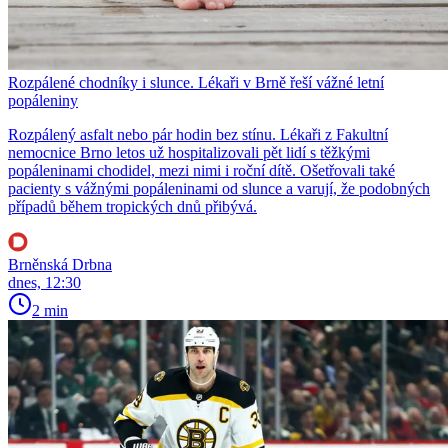
Rozpálené chodníky i slunce. Lékaři v Brně řeší vážné letní
popáleniny
Rozpálený asfalt nebo pár hodin bez stínu. Lékaři z Fakultní
nemocnice Brno letos už hospitalizovali pět lidí s těžkými
popáleninami chodidel, mezi nimi i roční dítě. Ošetřovali také
pacienty s vážnými popáleninami od slunce a varují, že podobných
případů během tropických dnů přibývá.
Brněnská Drbna
dnes, 12:30
2 min