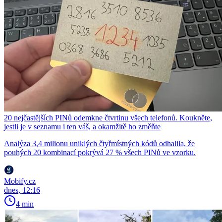
20 nejčastějších PINů odemkne čtvrtinu všech telefonů. Koukněte,
jestli je v seznamu i ten váš, a okamžitě ho změňte
Analýza 3,4 milionu uniklých čtyřmístných kódů odhalila, že
pouhých 20 kombinací pokrývá 27 % všech PINů ve vzorku.
Mobify.cz
dnes, 12:16
4 min