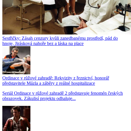
Sestřičky: Zásah cenzury kvůli zanedbanému prostředí, pád do
hnoje, Jirásková nahoře bez a láska na place
Ordinace v růžové zahradě: Rekvizity z řeznictví, honorář
představitele Mázla a záběry z reálné hospitalizace
Seriál Ordinace v růžové zahradě 2 představuje fenomén českých
obrazovek. Zákulisí projektu odhaluje...