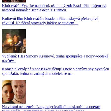
Klub rváčů: Fyzické napadení, uštípnutý zub Brada Pitta, tajemství
natáčení intimních scén a dech z Titanicu
Kultovní film Klub rváčů s Bradem Pittem skrývá překvapivé
zákulisí. Natáčení provázely hádky se studiem,...
Vybíjená: Hlas Simony Krainové, druhá spolupráce a hollywoodská
návštěva
Komedie Vybíjená s nadsázkou účtuje s nenaplněnými sny bývalých
spolužáků. Jedna ze známých modelek se na...
Na vlastní nebezpečí: Langmajer kvůli filmu skončil na operaci,