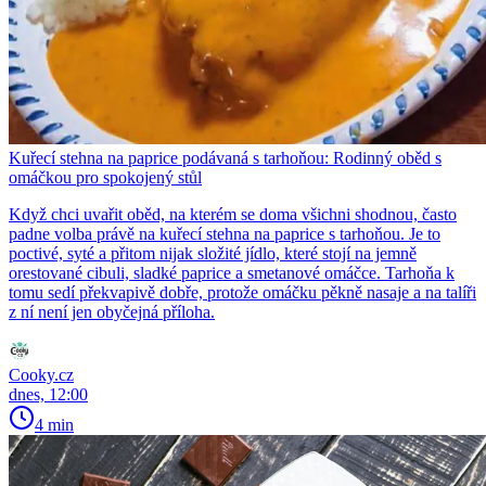
Kuřecí stehna na paprice podávaná s tarhoňou: Rodinný oběd s
omáčkou pro spokojený stůl
Když chci uvařit oběd, na kterém se doma všichni shodnou, často
padne volba právě na kuřecí stehna na paprice s tarhoňou. Je to
poctivé, syté a přitom nijak složité jídlo, které stojí na jemně
orestované cibuli, sladké paprice a smetanové omáčce. Tarhoňa k
tomu sedí překvapivě dobře, protože omáčku pěkně nasaje a na talíři
z ní není jen obyčejná příloha.
Cooky.cz
dnes, 12:00
4 min