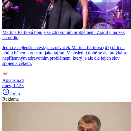
Martina Pártlová bojuje se zdravotním problémem. Zradil ji mozek
na pódiu
Jedna z nejlepších českých zpěvaček Martina Pártlová (47) řádí na
pódiu během koncertu jako tajfun. V poslední době se ale potýká se
nepříjemným zdravotním problémem, který je ale dle jejích slov
spojen s věkem.
Aplausin.cz
dnes, 12:23
2 min
Reklama