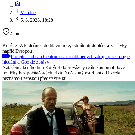
V Telce
5. 6. 2026, 18:28
2 min
Kurýr 3: Z kadeřnice do hlavní role, odmítnutí dubléra a zastávky
napříč Evropou
Přidejte si obsah Centrum.cz do oblíbených zdrojů pro Google
hledání a Google zprávy
Natáčení akčního hitu Kurýr 3 doprovázely reálné automobilové
honičky bez počítačových triků. Nečekaný osud potkal i zcela
neznámou ženskou představitelku.