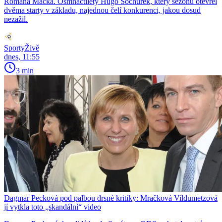
Romana Macka. Osmnáctiletý Hugo Sochůrek, který sezonu otevřel
dvěma starty v základu, najednou čelí konkurenci, jakou dosud
nezažil.
SportyŽivě
dnes, 11:55
3 min
Dagmar Pecková pod palbou drsné kritiky: Mračková Vildumetzová
jí vytkla toto „skandální“ video