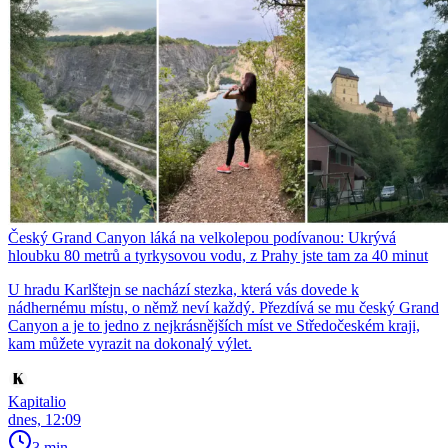
Český Grand Canyon láká na velkolepou podívanou: Ukrývá
hloubku 80 metrů a tyrkysovou vodu, z Prahy jste tam za 40 minut
U hradu Karlštejn se nachází stezka, která vás dovede k
nádhernému místu, o němž neví každý. Přezdívá se mu český Grand
Canyon a je to jedno z nejkrásnějších míst ve Středočeském kraji,
kam můžete vyrazit na dokonalý výlet.
Kapitalio
dnes, 12:09
3 min