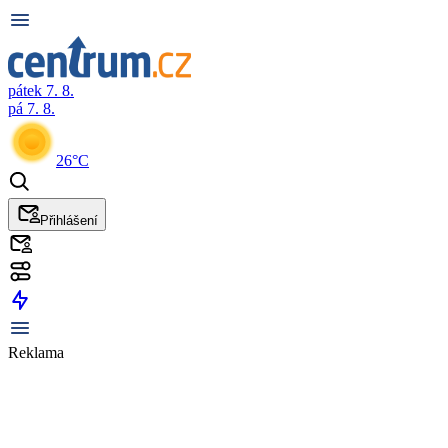
pátek 7. 8.
pá 7. 8.
26°C
Přihlášení
Reklama