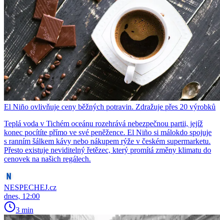
El Niño ovlivňuje ceny běžných potravin. Zdražuje přes 20 výrobků
Teplá voda v Tichém oceánu rozehrává nebezpečnou partii, jejíž
konec pocítíte přímo ve své peněžence. El Niño si málokdo spojuje
s ranním šálkem kávy nebo nákupem rýže v českém supermarketu.
Přesto existuje neviditelný řetězec, který promítá změny klimatu do
cenovek na našich regálech.
NESPECHEJ.cz
dnes, 12:00
3 min