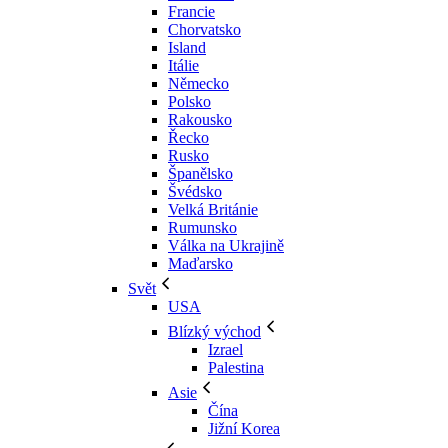
Francie
Chorvatsko
Island
Itálie
Německo
Polsko
Rakousko
Řecko
Rusko
Španělsko
Švédsko
Velká Británie
Rumunsko
Válka na Ukrajině
Maďarsko
Svět
USA
Blízký východ
Izrael
Palestina
Asie
Čína
Jižní Korea