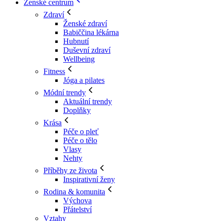
Ženské centrum
Zdraví
Ženské zdraví
Babiččina lékárna
Hubnutí
Duševní zdraví
Wellbeing
Fitness
Jóga a pilates
Módní trendy
Aktuální trendy
Doplňky
Krása
Péče o pleť
Péče o tělo
Vlasy
Nehty
Příběhy ze života
Inspirativní ženy
Rodina & komunita
Výchova
Přátelství
Vztahy