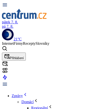
pátek 7. 8.
pá 7. 8.
21°C
Internet
Firmy
Recepty
Slovníky
Přihlášení
Zprávy
Domácí
Regionální