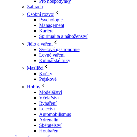
Pro hospodyňky
Zahrada
Osobní rozvoj
Psychologie
Management
Kariéra
Spiritualita a náboženství
Jídlo a vaření
Světová gastronomie
Levné vaření
Kulinářské triky
Mazlíčci
Kočky
Pejskové
Hobby
Modelářství
Včelařství
Rybaření
Letectví
Automobilismus
Adrenalin
Sběratelství
Houbaření