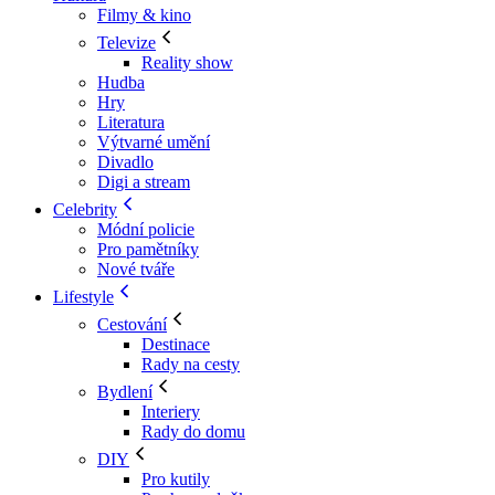
Filmy & kino
Televize
Reality show
Hudba
Hry
Literatura
Výtvarné umění
Divadlo
Digi a stream
Celebrity
Módní policie
Pro pamětníky
Nové tváře
Lifestyle
Cestování
Destinace
Rady na cesty
Bydlení
Interiery
Rady do domu
DIY
Pro kutily