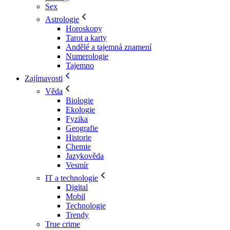
Sex
Astrologie
Horoskopy
Tarot a karty
Andělé a tajemná znamení
Numerologie
Tajemno
Zajímavosti
Věda
Biologie
Ekologie
Fyzika
Geografie
Historie
Chemie
Jazykověda
Vesmír
IT a technologie
Digital
Mobil
Technologie
Trendy
True crime