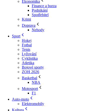
Ekonomika
Finance a burza
Podnikání
Spotřebitel
Krimi
Doprava
Nehody
Sport
Hokej
Fotbal
Tenis
Lyžování
Cyklistika
Atletika
Bojové sporty
ZOH 2026
Basketbal
NBA
Motosport
F1
Auto-moto
Elektromobily
Kultura