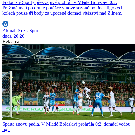
Fotbalisté Sparty překvapivě prohráli v Mladé Boleslavi 0:2.
Pražané mají po druhé porážce v nové sezoně po třech ligových
kolech pouze tři body za upocené domácí vítězství nad Zlínem.
Aktuálně.cz - Sport
dnes, 20:20
Reklama
Sparta znovu padla. V Mladé Boleslavi prohrála 0:2, domácí vedou
ligu