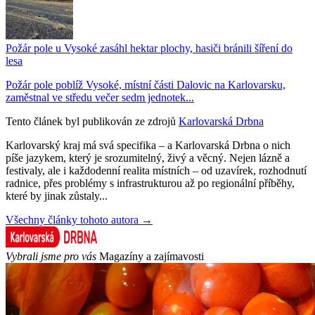
Požár pole u Vysoké zasáhl hektar plochy, hasiči bránili šíření do
lesa
Požár pole poblíž Vysoké, místní části Dalovic na Karlovarsku,
zaměstnal ve středu večer sedm jednotek...
Tento článek byl publikován ze zdrojů
Karlovarská Drbna
Karlovarský kraj má svá specifika – a Karlovarská Drbna o nich
píše jazykem, který je srozumitelný, živý a věcný. Nejen lázně a
festivaly, ale i každodenní realita místních – od uzavírek, rozhodnutí
radnice, přes problémy s infrastrukturou až po regionální příběhy,
které by jinak zůstaly...
Všechny články tohoto autora →
Vybrali jsme pro vás
Magazíny a zajímavosti