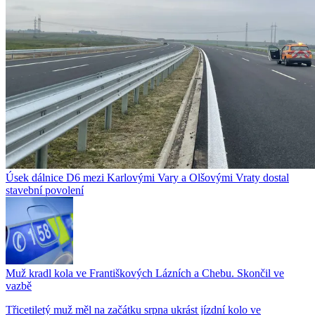
Úsek dálnice D6 mezi Karlovými Vary a Olšovými Vraty dostal
stavební povolení
Muž kradl kola ve Františkových Lázních a Chebu. Skončil ve
vazbě
Třicetiletý muž měl na začátku srpna ukrást jízdní kolo ve