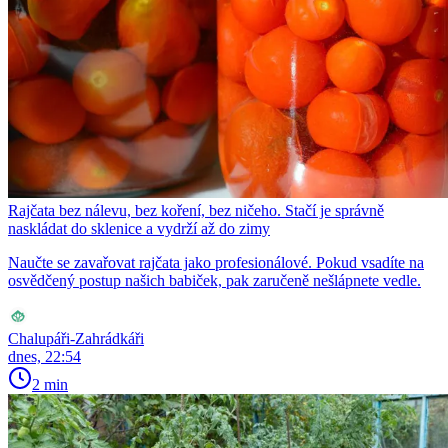
Rajčata bez nálevu, bez koření, bez ničeho. Stačí je správně
naskládat do sklenice a vydrží až do zimy
Naučte se zavařovat rajčata jako profesionálové. Pokud vsadíte na
osvědčený postup našich babiček, pak zaručeně nešlápnete vedle.
Chalupáři-Zahrádkáři
dnes, 22:54
2 min