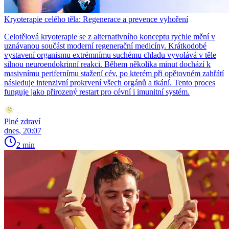
Kryoterapie celého těla: Regenerace a prevence vyhoření
Celotělová kryoterapie se z alternativního konceptu rychle mění v
uznávanou součást moderní regenerační medicíny. Krátkodobé
vystavení organismu extrémnímu suchému chladu vyvolává v těle
silnou neuroendokrinní reakci. Během několika minut dochází k
masivnímu perifernímu stažení cév, po kterém při opětovném zahřátí
následuje intenzivní prokrvení všech orgánů a tkání. Tento proces
funguje jako přirozený restart pro cévní i imunitní systém.
Plné zdraví
dnes, 20:07
2 min