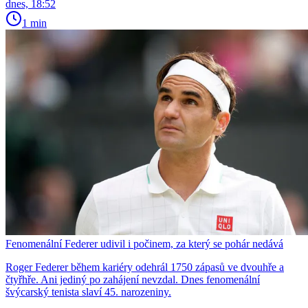
dnes, 18:52
1 min
Fenomenální Federer udivil i počinem, za který se pohár nedává
Roger Federer během kariéry odehrál 1750 zápasů ve dvouhře a
čtyřhře. Ani jediný po zahájení nevzdal. Dnes fenomenální
švýcarský tenista slaví 45. narozeniny.