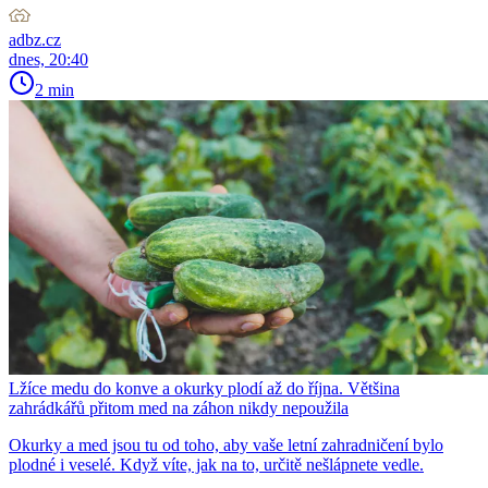
adbz.cz
dnes, 20:40
2 min
Lžíce medu do konve a okurky plodí až do října. Většina
zahrádkářů přitom med na záhon nikdy nepoužila
Okurky a med jsou tu od toho, aby vaše letní zahradničení bylo
plodné i veselé. Když víte, jak na to, určitě nešlápnete vedle.