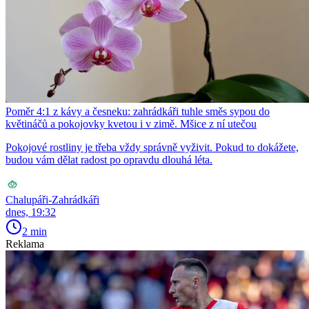
Poměr 4:1 z kávy a česneku: zahrádkáři tuhle směs sypou do
květináčů a pokojovky kvetou i v zimě. Mšice z ní utečou
Pokojové rostliny je třeba vždy správně vyživit. Pokud to dokážete,
budou vám dělat radost po opravdu dlouhá léta.
Chalupáři-Zahrádkáři
dnes, 19:32
2 min
Reklama