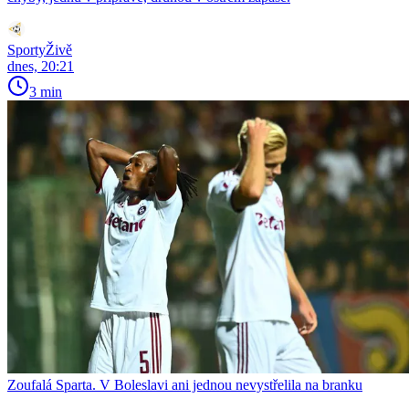
SportyŽivě
dnes, 20:21
3 min
Zoufalá Sparta. V Boleslavi ani jednou nevystřelila na branku