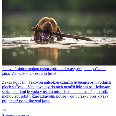
Jedovaté sinice mohou psům způsobit krvavý průjem i poškodit
játra. Víme, kde v Česku to hrozí
Zákaz koupání. Takovou nálepkou označili hygienici osm vodních
ploch v Česku. Vstupovat by do nich neměli lidé ani psi. Jedovaté
sinice, kterými je voda v těchto místech kontaminovaná, jim totiž
mohou způsobit vážné zdravotní potíže – od vyrážky přes krvavý
průjem až po poškození jater.
Zvirecizpravy.cz