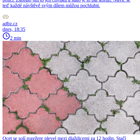
teď každé návštěvě svým dílem můžou pochlubit.
adbz.cz
dnes, 18:35
2 min
Ocet se solí rozežere plevel mezi dlaždicemi za 12 hodin. Stačí