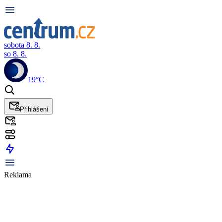
sobota 8. 8.
so 8. 8.
19°C
Přihlášení
Reklama