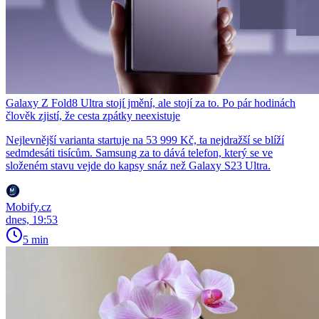
Galaxy Z Fold8 Ultra stojí jmění, ale stojí za to. Po pár hodinách
člověk zjistí, že cesta zpátky neexistuje
Nejlevnější varianta startuje na 53 999 Kč, ta nejdražší se blíží
sedmdesáti tisícům. Samsung za to dává telefon, který se ve
složeném stavu vejde do kapsy snáz než Galaxy S23 Ultra.
Mobify.cz
dnes, 19:53
5 min