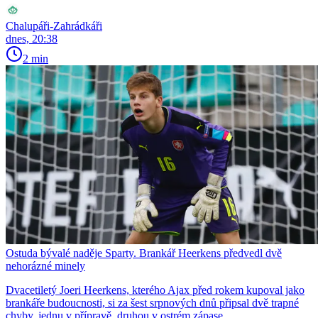
Chalupáři-Zahrádkáři
dnes, 20:38
2 min
Ostuda bývalé naděje Sparty. Brankář Heerkens předvedl dvě
nehorázné minely
Dvacetiletý Joeri Heerkens, kterého Ajax před rokem kupoval jako
brankáře budoucnosti, si za šest srpnových dnů připsal dvě trapné
chyby, jednu v přípravě, druhou v ostrém zápase.