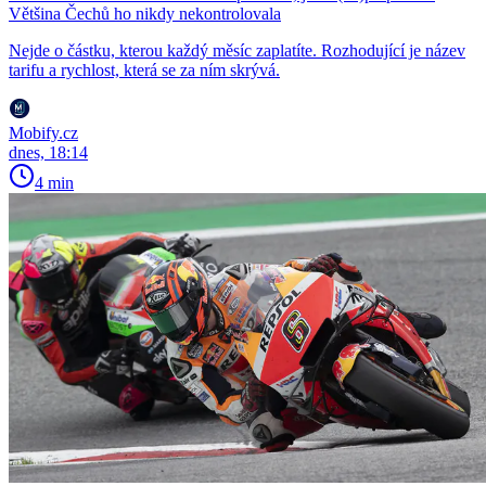
Většina Čechů ho nikdy nekontrolovala
Nejde o částku, kterou každý měsíc zaplatíte. Rozhodující je název
tarifu a rychlost, která se za ním skrývá.
Mobify.cz
dnes, 18:14
4 min