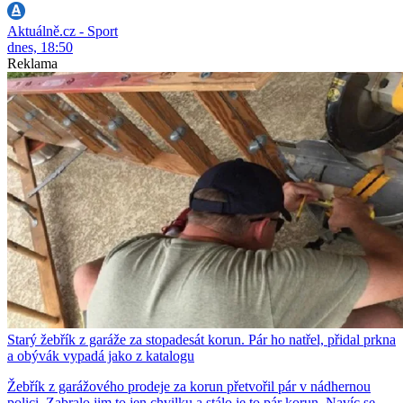
Aktuálně.cz - Sport
dnes, 18:50
Reklama
Starý žebřík z garáže za stopadesát korun. Pár ho natřel, přidal prkna
a obývák vypadá jako z katalogu
Žebřík z garážového prodeje za korun přetvořil pár v nádhernou
polici. Zabralo jim to jen chvilku a stálo je to pár korun. Navíc se