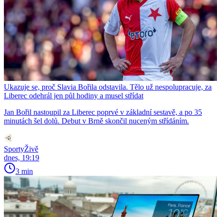
Ukazuje se, proč Slavia Bořila odstavila. Tělo už nespolupracuje, za
Liberec odehrál jen půl hodiny a musel střídat
Jan Bořil nastoupil za Liberec poprvé v základní sestavě, a po 35
minutách šel dolů. Debut v Brně skončil nuceným střídáním.
SportyŽivě
dnes, 19:19
3 min