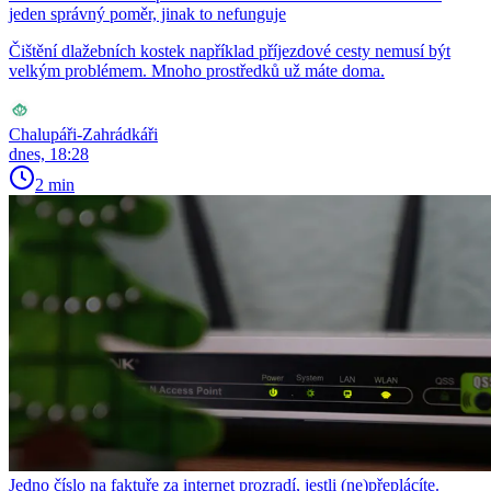
jeden správný poměr, jinak to nefunguje
Čištění dlažebních kostek například příjezdové cesty nemusí být
velkým problémem. Mnoho prostředků už máte doma.
Chalupáři-Zahrádkáři
dnes, 18:28
2 min
Jedno číslo na faktuře za internet prozradí, jestli (ne)přeplácíte.