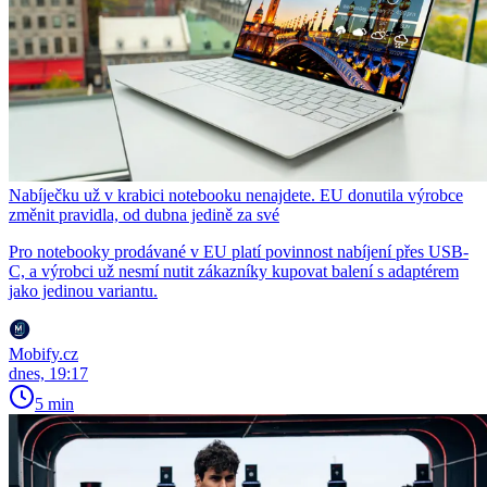
Nabíječku už v krabici notebooku nenajdete. EU donutila výrobce
změnit pravidla, od dubna jedině za své
Pro notebooky prodávané v EU platí povinnost nabíjení přes USB-
C, a výrobci už nesmí nutit zákazníky kupovat balení s adaptérem
jako jedinou variantu.
Mobify.cz
dnes, 19:17
5 min