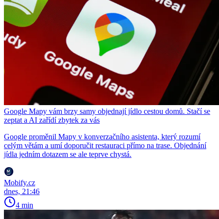
Google Mapy vám brzy samy objednají jídlo cestou domů. Stačí se
zeptat a AI zařídí zbytek za vás
Google proměnil Mapy v konverzačního asistenta, který rozumí
celým větám a umí doporučit restauraci přímo na trase. Objednání
jídla jedním dotazem se ale teprve chystá.
Mobify.cz
dnes, 21:46
4 min