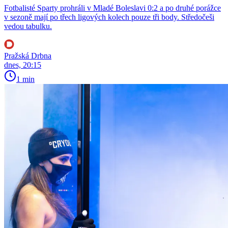
Fotbalisté Sparty prohráli v Mladé Boleslavi 0:2 a po druhé porážce
v sezoně mají po třech ligových kolech pouze tři body. Středočeši
vedou tabulku.
Pražská Drbna
dnes, 20:15
1 min