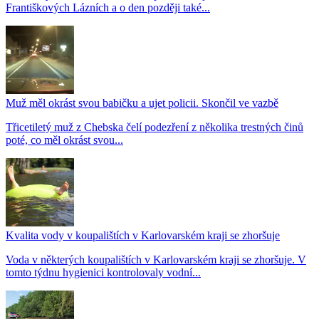
Františkových Lázních a o den později také...
Muž měl okrást svou babičku a ujet policii. Skončil ve vazbě
Třicetiletý muž z Chebska čelí podezření z několika trestných činů
poté, co měl okrást svou...
Kvalita vody v koupalištích v Karlovarském kraji se zhoršuje
Voda v některých koupalištích v Karlovarském kraji se zhoršuje. V
tomto týdnu hygienici kontrolovaly vodní...