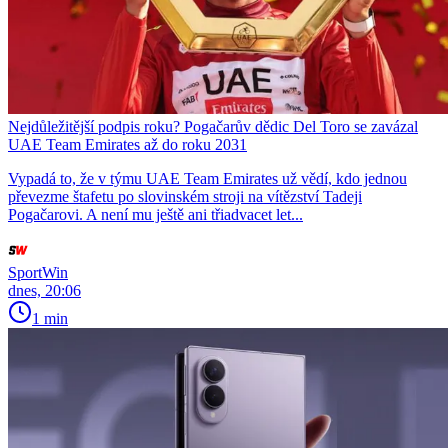
Nejdůležitější podpis roku? Pogačarův dědic Del Toro se zavázal
UAE Team Emirates až do roku 2031
Vypadá to, že v týmu UAE Team Emirates už vědí, kdo jednou
převezme štafetu po slovinském stroji na vítězství Tadeji
Pogačarovi. A není mu ještě ani třiadvacet let...
SportWin
dnes, 20:06
1 min