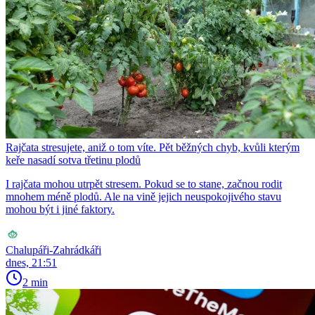
Rajčata stresujete, aniž o tom víte. Pět běžných chyb, kvůli kterým
keře nasadí sotva třetinu plodů
I rajčata mohou utrpět stresem. Pokud se to stane, začnou rodit
mnohem méně plodů. Ale na vině jejich neuspokojivého stavu
mohou být i jiné faktory.
Chalupáři-Zahrádkáři
dnes, 21:51
2 min