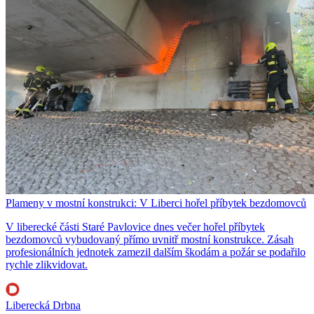
Plameny v mostní konstrukci: V Liberci hořel příbytek bezdomovců
V liberecké části Staré Pavlovice dnes večer hořel příbytek
bezdomovců vybudovaný přímo uvnitř mostní konstrukce. Zásah
profesionálních jednotek zamezil dalším škodám a požár se podařilo
rychle zlikvidovat.
Liberecká Drbna