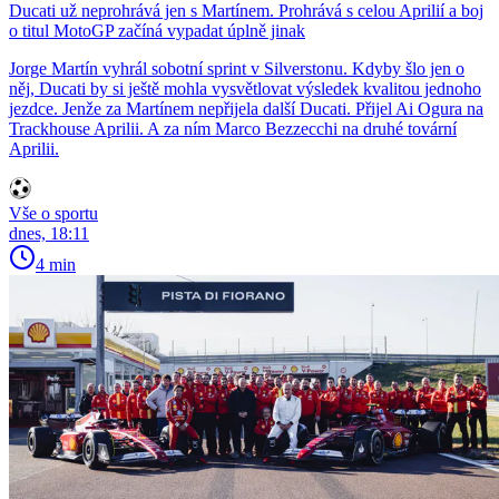
Ducati už neprohrává jen s Martínem. Prohrává s celou Aprilií a boj
o titul MotoGP začíná vypadat úplně jinak
Jorge Martín vyhrál sobotní sprint v Silverstonu. Kdyby šlo jen o
něj, Ducati by si ještě mohla vysvětlovat výsledek kvalitou jednoho
jezdce. Jenže za Martínem nepřijela další Ducati. Přijel Ai Ogura na
Trackhouse Aprilii. A za ním Marco Bezzecchi na druhé tovární
Aprilii.
Vše o sportu
dnes, 18:11
4 min