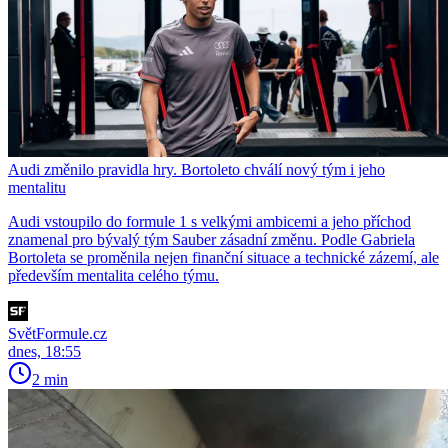
Audi změnilo pravidla hry. Bortoleto chválí nový tým i jeho
mentalitu
Audi vstoupilo do formule 1 s velkými ambicemi a jeho příchod
znamenal pro bývalý tým Sauber zásadní změnu. Podle Gabriela
Bortoleta se proměnila nejen finanční situace a technické zázemí, ale
především mentalita celého týmu.
SvětFormule.cz
dnes, 18:55
2 min