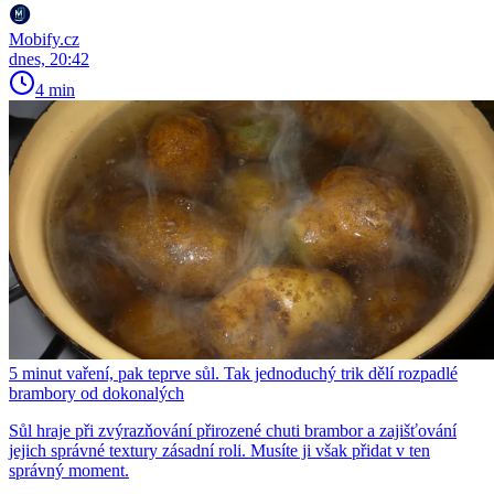
Mobify.cz
dnes, 20:42
4 min
5 minut vaření, pak teprve sůl. Tak jednoduchý trik dělí rozpadlé
brambory od dokonalých
Sůl hraje při zvýrazňování přirozené chuti brambor a zajišťování
jejich správné textury zásadní roli. Musíte ji však přidat v ten
správný moment.