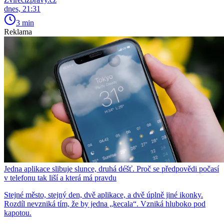
dnes, 21:31
3 min
Reklama
Jedna aplikace slibuje slunce, druhá déšť. Proč se předpovědi počasí
v telefonu tak liší a která má pravdu
Stejné město, stejný den, dvě aplikace, a dvě úplně jiné ikonky.
Rozdíl nevzniká tím, že by jedna „kecala“. Vzniká hluboko pod
kapotou.