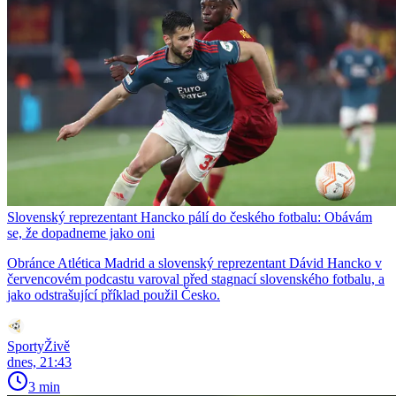
Slovenský reprezentant Hancko pálí do českého fotbalu: Obávám
se, že dopadneme jako oni
Obránce Atlética Madrid a slovenský reprezentant Dávid Hancko v
červencovém podcastu varoval před stagnací slovenského fotbalu, a
jako odstrašující příklad použil Česko.
SportyŽivě
dnes, 21:43
3 min