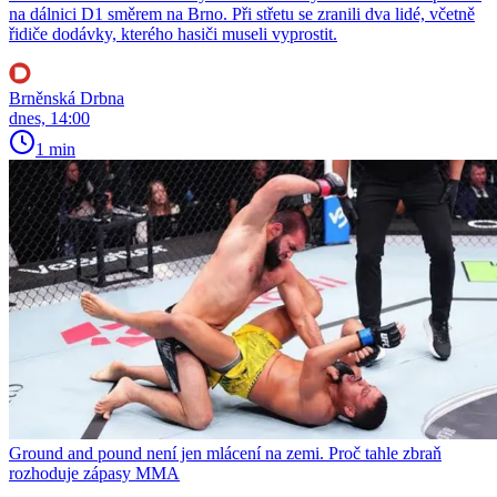
na dálnici D1 směrem na Brno. Při střetu se zranili dva lidé, včetně
řidiče dodávky, kterého hasiči museli vyprostit.
Brněnská Drbna
dnes, 14:00
1 min
Ground and pound není jen mlácení na zemi. Proč tahle zbraň
rozhoduje zápasy MMA