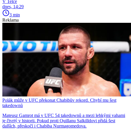
V Telce
dnes, 14:29
3 min
Reklama
Polák může v UFC překonat Chabibův rekord. Chybí mu šest
takedownů
Mateusz Gamrot má v UFC 54 takedownů a mezi lehkými vahami
je čtvrtý v historii. Pokud proti Quillanu Salkilldovi přidá šest
dalších, přeskočí i Chabiba Nurmagomedova.