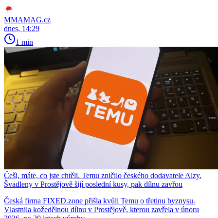
MMAMAG.cz
dnes, 14:29
1 min
Češi, máte, co jste chtěli. Temu zničilo českého dodavatele Alzy.
Švadleny v Prostějově šijí poslední kusy, pak dílnu zavřou
Česká firma FIXED.zone přišla kvůli Temu o třetinu byznysu.
Vlastnila kožedělnou dílnu v Prostějově, kterou zavřela v únoru