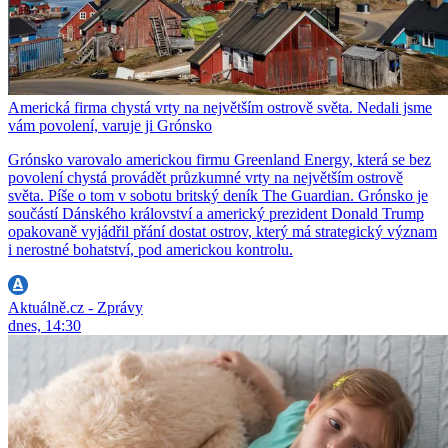
Americká firma chystá vrty na největším ostrově světa. Nedali jsme
vám povolení, varuje ji Grónsko
Grónsko varovalo americkou firmu Greenland Energy, která se bez
povolení chystá provádět průzkumné vrty na největším ostrově
světa. Píše o tom v sobotu britský deník The Guardian. Grónsko je
součástí Dánského království a americký prezident Donald Trump
opakovaně vyjádřil přání dostat ostrov, který má strategický význam
i nerostné bohatství, pod americkou kontrolu.
Aktuálně.cz - Zprávy
dnes, 14:30