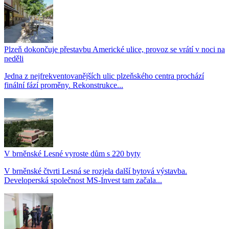
Plzeň dokončuje přestavbu Americké ulice, provoz se vrátí v noci na
neděli
Jedna z nejfrekventovanějších ulic plzeňského centra prochází
finální fází proměny. Rekonstrukce...
V brněnské Lesné vyroste dům s 220 byty
V brněnské čtvrti Lesná se rozjela další bytová výstavba.
Developerská společnost MS-Invest tam začala...