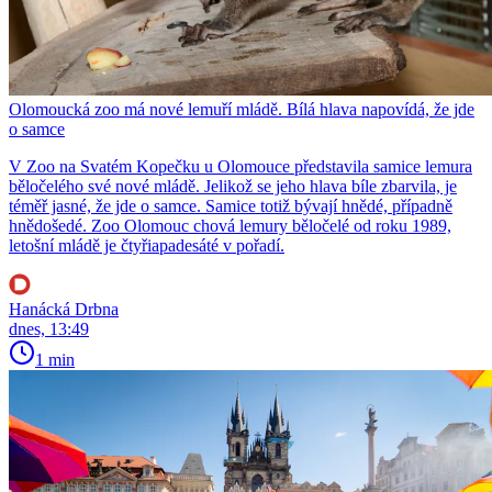
Olomoucká zoo má nové lemuří mládě. Bílá hlava napovídá, že jde
o samce
V Zoo na Svatém Kopečku u Olomouce představila samice lemura
běločelého své nové mládě. Jelikož se jeho hlava bíle zbarvila, je
téměř jasné, že jde o samce. Samice totiž bývají hnědé, případně
hnědošedé. Zoo Olomouc chová lemury běločelé od roku 1989,
letošní mládě je čtyřiapadesáté v pořadí.
Hanácká Drbna
dnes, 13:49
1 min