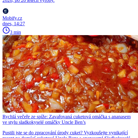
2026, po 20 letech výroby.
Mobify.cz
dnes, 14:27
3 min
Rychlá večeře ze spíže: Zavařovaná cuketová omáčka s ananasem
ve stylu sladkokyselé omáčky Uncle Ben’s
Pustili jste se do zpracování úrody cuket? Vyzkoušejte vynikající