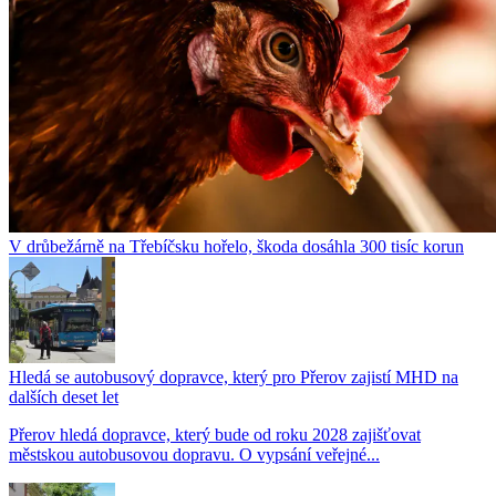
V drůbežárně na Třebíčsku hořelo, škoda dosáhla 300 tisíc korun
Hledá se autobusový dopravce, který pro Přerov zajistí MHD na
dalších deset let
Přerov hledá dopravce, který bude od roku 2028 zajišťovat
městskou autobusovou dopravu. O vypsání veřejné...