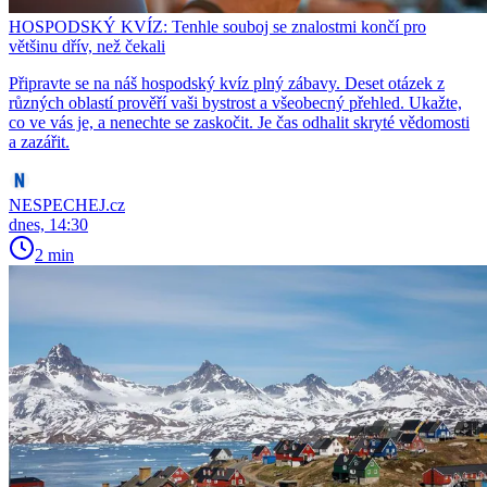
HOSPODSKÝ KVÍZ: Tenhle souboj se znalostmi končí pro
většinu dřív, než čekali
Připravte se na náš hospodský kvíz plný zábavy. Deset otázek z
různých oblastí prověří vaši bystrost a všeobecný přehled. Ukažte,
co ve vás je, a nenechte se zaskočit. Je čas odhalit skryté vědomosti
a zazářit.
NESPECHEJ.cz
dnes, 14:30
2 min