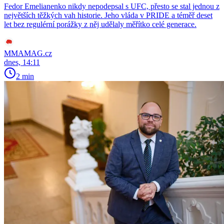
Fedor Emelianenko nikdy nepodepsal s UFC, přesto se stal jednou z
největších těžkých vah historie. Jeho vláda v PRIDE a téměř deset
let bez regulérní porážky z něj udělaly měřítko celé generace.
MMAMAG.cz
dnes, 14:11
2 min