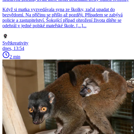
Když si matka vyzvedávala syna ze školky, začal upadat do
bezvědomí. Na příčinu se přišlo až později. Případem se zabývá
policie a zastupitelství. Šokující případ ohrožení života dítěte se
odehrál v jedné polské mateřské škole. [...]...
Světkreativity
dnes, 13:54
2 min