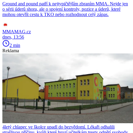
Ground and pound patří k nejtypičtějším zbraním MMA. Nejde jen
o sérii úderů shora, ale o spojení kontroly, pozice a úderů, které
mohou otevřít cestu k TKO nebo rozhodnout celý zápas.
MMAMAG.cz
dnes, 13:56
2 min
Reklama
4letý chlapec ve školce upadl do bezvědomí. Lékaři odhalili
strašlivou příčinu, kvůli které hrozí učitelkám tresty odnětí svobody