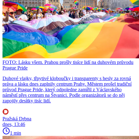
FOTO: Lásku všem. Prahou prošly tisíce lidí na duhovém průvodu
Prague Pride
Duhové vlajky, třpytivé kloboučky i transparenty s hesly za rovná
práva a lásku dnes zaplnily centrum Prahy. Městem prošel tradiční
průvod Prague Pride, který odpoledne zamířil z Václavského
náměstí přes centrum na Štvanici. Podle organizátorů se do něj
zapojily desítky tisíc lidí.
Pražská Drbna
dnes, 13:46
1 min