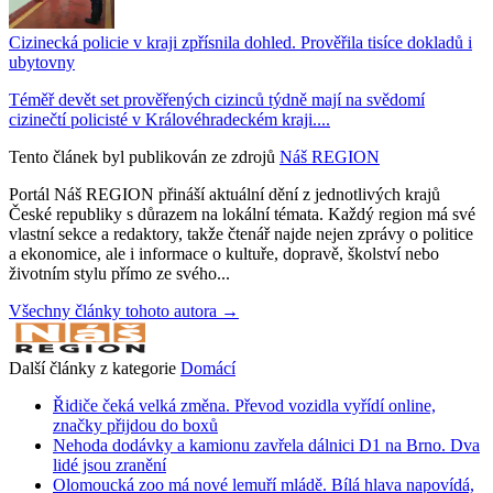
Cizinecká policie v kraji zpřísnila dohled. Prověřila tisíce dokladů i
ubytovny
Téměř devět set prověřených cizinců týdně mají na svědomí
cizinečtí policisté v Královéhradeckém kraji....
Tento článek byl publikován ze zdrojů
Náš REGION
Portál Náš REGION přináší aktuální dění z jednotlivých krajů
České republiky s důrazem na lokální témata. Každý region má své
vlastní sekce a redaktory, takže čtenář najde nejen zprávy o politice
a ekonomice, ale i informace o kultuře, dopravě, školství nebo
životním stylu přímo ze svého...
Všechny články tohoto autora →
Další články z kategorie
Domácí
Řidiče čeká velká změna. Převod vozidla vyřídí online,
značky přijdou do boxů
Nehoda dodávky a kamionu zavřela dálnici D1 na Brno. Dva
lidé jsou zranění
Olomoucká zoo má nové lemuří mládě. Bílá hlava napovídá,