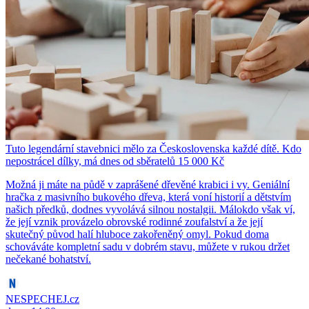
Tuto legendární stavebnici mělo za Československa každé dítě. Kdo
nepostrácel dílky, má dnes od sběratelů 15 000 Kč
Možná ji máte na půdě v zaprášené dřevěné krabici i vy. Geniální
hračka z masivního bukového dřeva, která voní historií a dětstvím
našich předků, dodnes vyvolává silnou nostalgii. Málokdo však ví,
že její vznik provázelo obrovské rodinné zoufalství a že její
skutečný původ halí hluboce zakořeněný omyl. Pokud doma
schováváte kompletní sadu v dobrém stavu, můžete v rukou držet
nečekané bohatství.
NESPECHEJ.cz