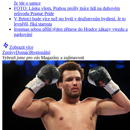
že jde o samce
FOTO: Lásku všem. Prahou prošly tisíce lidí na duhovém
průvodu Prague Pride
V Brtnici bude více než sto bytů v družstevním bydlení. Je to
levnější, říká starosta
Ironman sebou příští týden přinese do Hradce zákazy vjezdu a
parkování
Zobrazit více
Zprávy
Domácí
Regionální
Vybrali jsme pro vás
Magazíny a zajímavosti