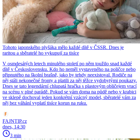
Tohoto japonského plyšáka mělo každé dítě v ČSSR. Dnes je
raritou a sběratelé ho vykupují za tisíce
V osmdesátých letech minulého století po něm toužilo snad každé
dítě v Československu. Kdo ho neměl vystaveného na poličce nebo
připnutého na školní brašně, jako by tehdy neexistoval. Rodiče na
něj stáli nekonečné fronty a platili za něj těžce vydobytými poukazy.
Dnes se tato legendární chlupatá hračka s plastovým obličejem vrací
na scénu v plné parádě. Pokud se vám doma na půdě nebo v krabici
ve sklepě dochoval jeden konkrétní vzácný model, sběratelé vám za
něj bez váhání vyplatí tisíce korun na ruku.
FAJNTIP.cz
dnes, 14:30
3 min