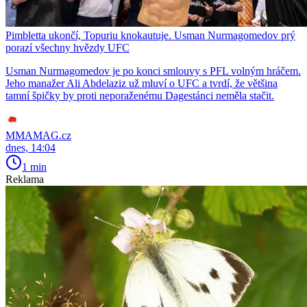
Pimbletta ukončí, Topuriu knokautuje. Usman Nurmagomedov prý
porazí všechny hvězdy UFC
Usman Nurmagomedov je po konci smlouvy s PFL volným hráčem.
Jeho manažer Ali Abdelaziz už mluví o UFC a tvrdí, že většina
tamní špičky by proti neporaženému Dagestánci neměla stačit.
MMAMAG.cz
dnes, 14:04
1 min
Reklama