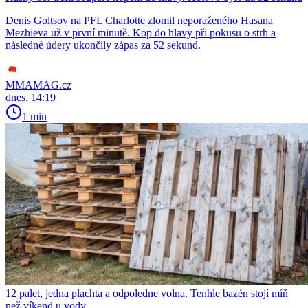
Denis Goltsov na PFL Charlotte zlomil neporaženého Hasana
Mezhieva už v první minutě. Kop do hlavy při pokusu o strh a
následné údery ukončily zápas za 52 sekund.
MMAMAG.cz
dnes, 14:19
1 min
12 palet, jedna plachta a odpoledne volna. Tenhle bazén stojí míň
než víkend u vody