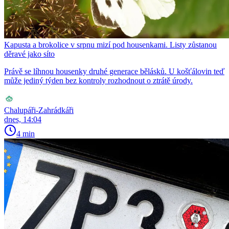
Kapusta a brokolice v srpnu mizí pod housenkami. Listy zůstanou
děravé jako síto
Právě se líhnou housenky druhé generace bělásků. U košťálovin teď
může jediný týden bez kontroly rozhodnout o ztrátě úrody.
Chalupáři-Zahrádkáři
dnes, 14:04
4 min