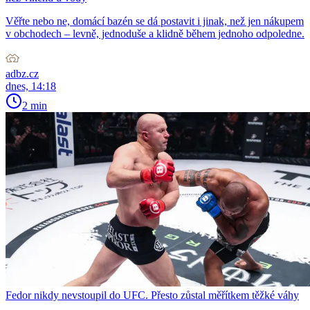
Věřte nebo ne, domácí bazén se dá postavit i jinak, než jen nákupem
v obchodech – levně, jednoduše a klidně během jednoho odpoledne.
adbz.cz
dnes, 14:18
2 min
Fedor nikdy nevstoupil do UFC. Přesto zůstal měřítkem těžké váhy