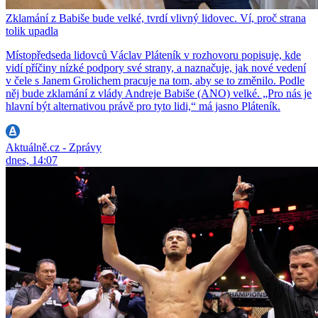
Zklamání z Babiše bude velké, tvrdí vlivný lidovec. Ví, proč strana
tolik upadla
Místopředseda lidovců Václav Pláteník v rozhovoru popisuje, kde
vidí příčiny nízké podpory své strany, a naznačuje, jak nové vedení
v čele s Janem Grolichem pracuje na tom, aby se to změnilo. Podle
něj bude zklamání z vlády Andreje Babiše (ANO) velké. „Pro nás je
hlavní být alternativou právě pro tyto lidi,“ má jasno Pláteník.
Aktuálně.cz - Zprávy
dnes, 14:07