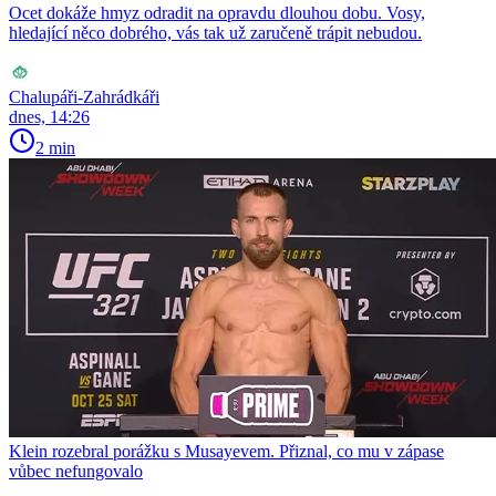
Ocet dokáže hmyz odradit na opravdu dlouhou dobu. Vosy,
hledající něco dobrého, vás tak už zaručeně trápit nebudou.
Chalupáři-Zahrádkáři
dnes, 14:26
2 min
Klein rozebral porážku s Musayevem. Přiznal, co mu v zápase
vůbec nefungovalo