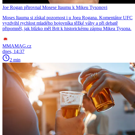
Joe Rogan přirovnal Mosese Itaumu k Mikeu Tysonovi
Moses Itauma si získal pozornost i u Joea Rogana. Komentátor UFC
vyzdvihl rychlost mladého bojovníka těžké váhy a při debatě
připomněl, jak blízko měl Brit k historickému zápisu Mikea Tysona.
MMAMAG.cz
dnes, 14:37
2 min