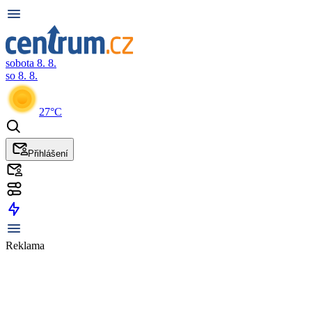
sobota 8. 8.
so 8. 8.
27°C
Přihlášení
Reklama