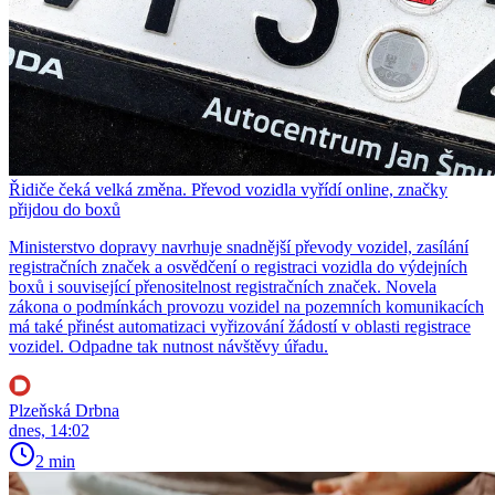
Řidiče čeká velká změna. Převod vozidla vyřídí online, značky
přijdou do boxů
Ministerstvo dopravy navrhuje snadnější převody vozidel, zasílání
registračních značek a osvědčení o registraci vozidla do výdejních
boxů i související přenositelnost registračních značek. Novela
zákona o podmínkách provozu vozidel na pozemních komunikacích
má také přinést automatizaci vyřizování žádostí v oblasti registrace
vozidel. Odpadne tak nutnost návštěvy úřadu.
Plzeňská Drbna
dnes, 14:02
2 min