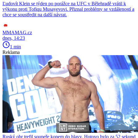
Ľudovít Klein se týden po porážce na UFC v Bělehradě vrátil k
výkonu proti Tofiqu Musayevovi. Přiznal problémy se vzdáleností a
chce se soustředit na další návrat.
MMAMAG.cz
dnes, 14:23
1 min
Reklama
Ruský obr trefil soupeře kopem do hlavy. Hotovo bylo za 52 sekund