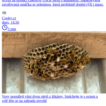
recept na domácí cuketové Uncle Bens s ananasem! Sladkokyselá
zavařovaná omáčka se zeleninou, která perfektně doplní rýži i maso.
Cooky.cz
dnes, 14:26
3 min
Vosy nesnášejí vůni dvou olejů z lékárny. Smíchejte je s octem a
celé léto se na zahradu nevrátí