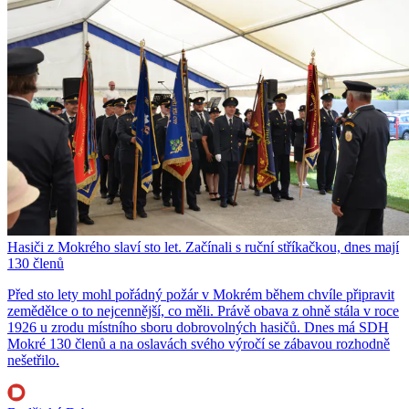
Hasiči z Mokrého slaví sto let. Začínali s ruční stříkačkou, dnes mají
130 členů
Před sto lety mohl pořádný požár v Mokrém během chvíle připravit
zemědělce o to nejcennější, co měli. Právě obava z ohně stála v roce
1926 u zrodu místního sboru dobrovolných hasičů. Dnes má SDH
Mokré 130 členů a na oslavách svého výročí se zábavou rozhodně
nešetřilo.