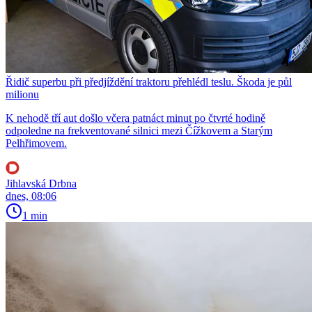
Řidič superbu při předjíždění traktoru přehlédl teslu. Škoda je půl
milionu
K nehodě tří aut došlo včera patnáct minut po čtvrté hodině
odpoledne na frekventované silnici mezi Čížkovem a Starým
Pelhřimovem.
Jihlavská Drbna
dnes, 08:06
1 min