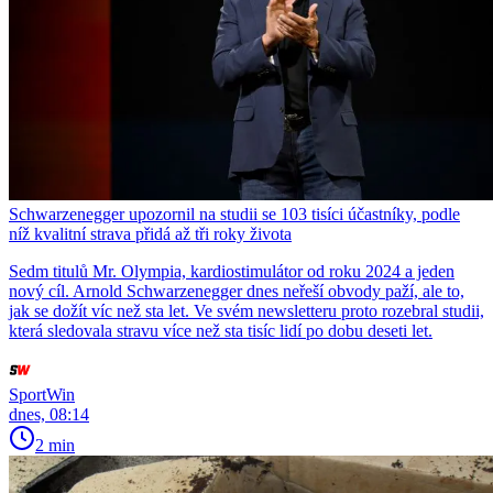
Schwarzenegger upozornil na studii se 103 tisíci účastníky, podle
níž kvalitní strava přidá až tři roky života
Sedm titulů Mr. Olympia, kardiostimulátor od roku 2024 a jeden
nový cíl. Arnold Schwarzenegger dnes neřeší obvody paží, ale to,
jak se dožít víc než sta let. Ve svém newsletteru proto rozebral studii,
která sledovala stravu více než sta tisíc lidí po dobu deseti let.
SportWin
dnes, 08:14
2 min