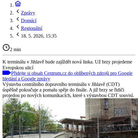
Zprávy
Domácí
Regionální
18. 5. 2026, 15:35
2 min
K terminálu v Jihlavě bude zajíždět nová linka. Už brzy projedeme
Evropskou ulicí
Přidejte si obsah Centrum.cz do oblíbených zdrojů pro Google
hledání a Google zprávy
Výstavba centrálního dopravního terminálu v Jihlavě (CDT)
úspěšně pokračuje a pomalu spěje do finále. A již brzy se řidiči
projedou po nových komunikacích, které s výstavbou CDT souvisí.