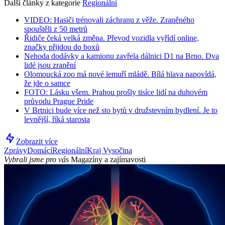
Další články z kategorie
Regionální
VIDEO: Hasiči trénovali záchranu z věže. Zraněného
spouštěli z 50 metrů
Řidiče čeká velká změna. Převod vozidla vyřídí online,
značky přijdou do boxů
Nehoda dodávky a kamionu zavřela dálnici D1 na Brno. Dva
lidé jsou zranění
Olomoucká zoo má nové lemuří mládě. Bílá hlava napovídá,
že jde o samce
FOTO: Lásku všem. Prahou prošly tisíce lidí na duhovém
průvodu Prague Pride
V Brtnici bude více než sto bytů v družstevním bydlení. Je to
levnější, říká starosta
Zobrazit více
Zprávy
Domácí
Regionální
Kraj Vysočina
Vybrali jsme pro vás
Magazíny a zajímavosti