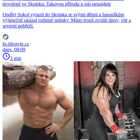
dovolené ve Skotsku: Takovou přírodu u nás nenajdete
Ondřej Sokol vyrazil do Skotska se svými dětmi a fanouškům
výjimečně ukázal rodinné snímky. Místo tropů zvolili útesy, vítr a
severní pobřeží.
In-lifestyle.cz
dnes, 08:09
3 min