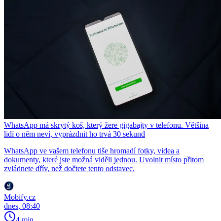
WhatsApp má skrytý koš, který žere gigabajty v telefonu. Většina
lidí o něm neví, vyprázdnit ho trvá 30 sekund
WhatsApp ve vašem telefonu tiše hromadí fotky, videa a
dokumenty, které jste možná viděli jednou. Uvolnit místo přitom
zvládnete dřív, než dočtete tento odstavec.
Mobify.cz
dnes, 08:40
4 min