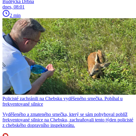
Budějcká Drbna
dnes, 08:01
2 min
Policisté zachránili na Chebsku vyděšeného srnečka. Pobíhal u
frekventované silnice
Vyděšeného a zmateného srnečka, který se sám pohyboval poblíž
frekventované silnice na Chebsku, zachraňovali tento týden policisté
z chebského dopravního inspektorátu.