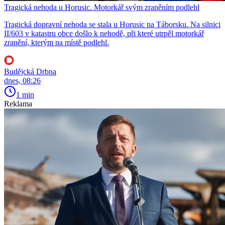
Tragická nehoda u Horusic. Motorkář svým zraněním podlehl
Tragická dopravní nehoda se stala u Horusic na Táborsku. Na silnici
II/603 v katastru obce došlo k nehodě, při které utrpěl motorkář
zranění, kterým na místě podlehl.
Budějcká Drbna
dnes, 08:26
1 min
Reklama