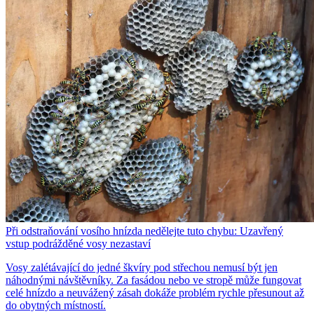
Při odstraňování vosího hnízda nedělejte tuto chybu: Uzavřený
vstup podrážděné vosy nezastaví
Vosy zalétávající do jedné škvíry pod střechou nemusí být jen
náhodnými návštěvníky. Za fasádou nebo ve stropě může fungovat
celé hnízdo a neuvážený zásah dokáže problém rychle přesunout až
do obytných místností.