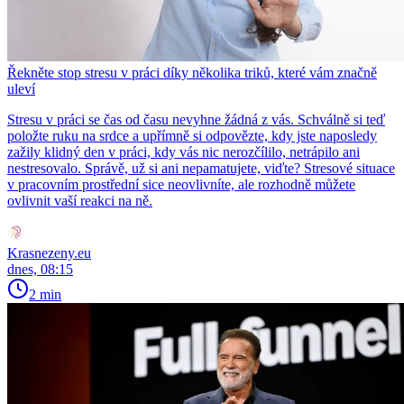
Řekněte stop stresu v práci díky několika triků, které vám značně
uleví
Stresu v práci se čas od času nevyhne žádná z vás. Schválně si teď
položte ruku na srdce a upřímně si odpovězte, kdy jste naposledy
zažily klidný den v práci, kdy vás nic nerozčílilo, netrápilo ani
nestresovalo. Správě, už si ani nepamatujete, viďte? Stresové situace
v pracovním prostřední sice neovlivníte, ale rozhodně můžete
ovlivnit vaší reakci na ně.
Krasnezeny.eu
dnes, 08:15
2 min