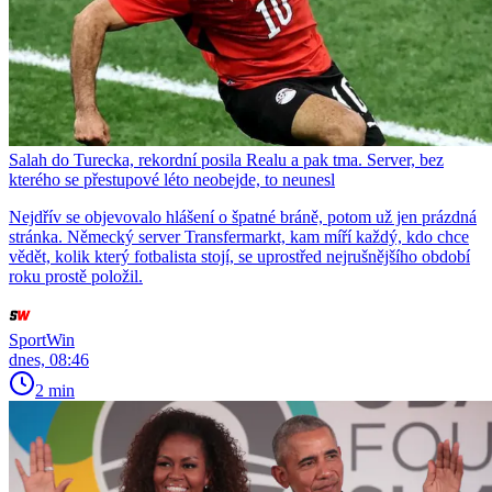
Salah do Turecka, rekordní posila Realu a pak tma. Server, bez
kterého se přestupové léto neobejde, to neunesl
Nejdřív se objevovalo hlášení o špatné bráně, potom už jen prázdná
stránka. Německý server Transfermarkt, kam míří každý, kdo chce
vědět, kolik který fotbalista stojí, se uprostřed nejrušnějšího období
roku prostě položil.
SportWin
dnes, 08:46
2 min