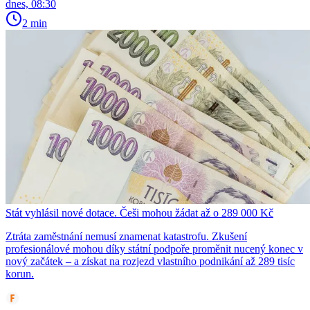
dnes, 08:30
2 min
Stát vyhlásil nové dotace. Češi mohou žádat až o 289 000 Kč
Ztráta zaměstnání nemusí znamenat katastrofu. Zkušení
profesionálové mohou díky státní podpoře proměnit nucený konec v
nový začátek – a získat na rozjezd vlastního podnikání až 289 tisíc
korun.