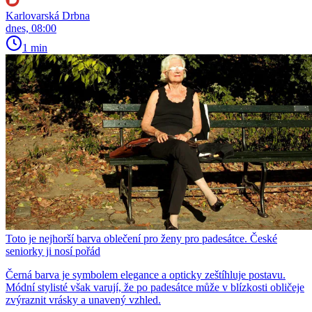
Karlovarská Drbna
dnes, 08:00
1 min
Toto je nejhorší barva oblečení pro ženy pro padesátce. České
seniorky ji nosí pořád
Černá barva je symbolem elegance a opticky zeštíhluje postavu.
Módní stylisté však varují, že po padesátce může v blízkosti obličeje
zvýraznit vrásky a unavený vzhled.