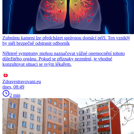
Zubnímu kameni lze předcházet správnou domácí péčí. Ten vzniklý
by měl bezpečně odstranit odborník
Některé symptomy mohou naznačovat vážné onemocnění tohoto
důležitého orgánu. Pokud se příznaky nezmírní, je vhodné
konzultovat situaci se svým lékařem.
Zdravestravovani.eu
dnes, 08:49
2 min