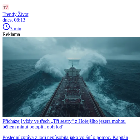
Trendy Život
dnes, 08:13
3 min
Reklama
Přicházejí vždy ve třech „Tři sestry“ z Hořejšího jezera mohou
během minut potopit i obří loď
Poslední zpráva z lodi nepůsobila jako volání o pomoc. Kapitán