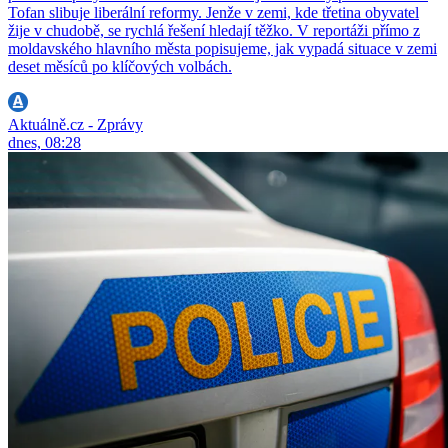
Tofan slibuje liberální reformy. Jenže v zemi, kde třetina obyvatel
žije v chudobě, se rychlá řešení hledají těžko. V reportáži přímo z
moldavského hlavního města popisujeme, jak vypadá situace v zemi
deset měsíců po klíčových volbách.
Aktuálně.cz - Zprávy
dnes, 08:28