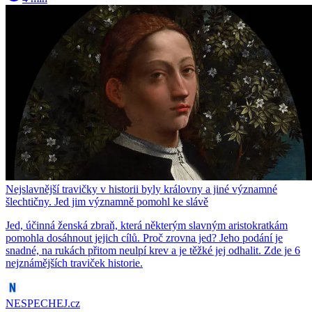
Nejslavnější travičky v historii byly královny a jiné významné
šlechtičny. Jed jim významně pomohl ke slávě
Jed, účinná ženská zbraň, která některým slavným aristokratkám
pomohla dosáhnout jejich cílů. Proč zrovna jed? Jeho podání je
snadné, na rukách přitom neulpí krev a je těžké jej odhalit. Zde je 6
nejznámějších traviček historie.
NESPECHEJ.cz