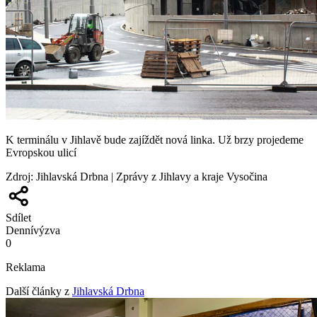
K terminálu v Jihlavě bude zajíždět nová linka. Už brzy projedeme
Evropskou ulicí
Zdroj
:
Jihlavská Drbna | Zprávy z Jihlavy a kraje Vysočina
Sdílet
Denní
výzva
0
Reklama
Další články z
Jihlavská Drbna