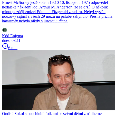
Ernest McSorley ještě kolem 19:10 10. listopadu 1975 odpověděl
nedaleké nákladní lodi Arthur M. Anderson, že se drží. O několik
minut později zmizel Edmund Fitzgerald z radaru. Nebyl vyslán
nouzový signál a všech 29 mužů na palubě zahynulo. Přesná příčina
katastrofy nebyla nikdy s jistotou určena.
Kód Enigma
dnes, 08:11
6 min
Ondřej Sokol se pochlubil fotkami se svými dětmi z nádherné