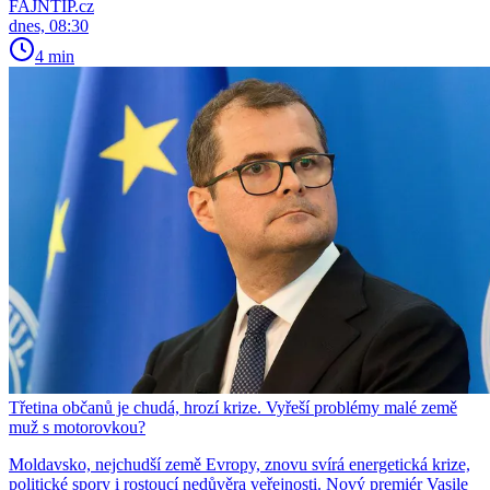
FAJNTIP.cz
dnes, 08:30
4 min
Třetina občanů je chudá, hrozí krize. Vyřeší problémy malé země
muž s motorovkou?
Moldavsko, nejchudší země Evropy, znovu svírá energetická krize,
politické spory i rostoucí nedůvěra veřejnosti. Nový premiér Vasile