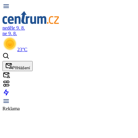
neděle 9. 8.
ne 9. 8.
23°C
Přihlášení
Reklama