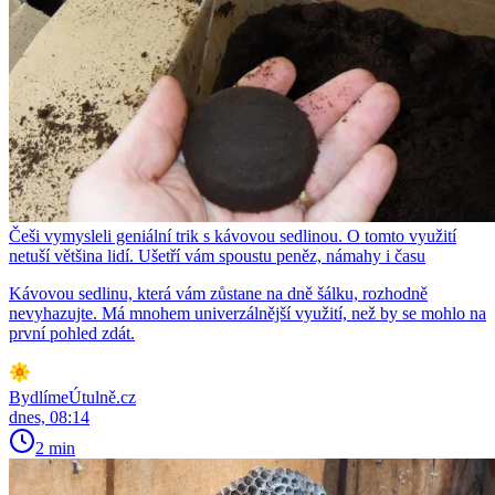
Češi vymysleli geniální trik s kávovou sedlinou. O tomto využití
netuší většina lidí. Ušetří vám spoustu peněz, námahy i času
Kávovou sedlinu, která vám zůstane na dně šálku, rozhodně
nevyhazujte. Má mnohem univerzálnější využití, než by se mohlo na
první pohled zdát.
BydlímeÚtulně.cz
dnes, 08:14
2 min