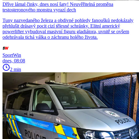
Dříve lámal činky, dnes nosí šaty! Neuvěřitelná proměna
testosteronového monstra vyrazí dech
Tuny nazvedaného železa a obdivné pohledy fanoušků nedokázaly
přehlušit drásavý pocit cizí tělesné schránky. Elitní americký
powerlifter vybudoval masivní figuru gladiátora, uvnitř se ovšem
odehrávala tichá válka o záchranu holého života.
SportWin
dnes, 08:08
2 min