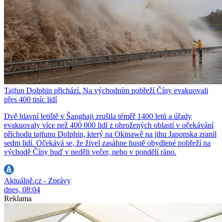
Tajfun Dolphin přichází. Na východním pobřeží Číny evakuovali
přes 400 tisíc lidí
Dvě hlavní letiště v Šanghaji zrušila téměř 1400 letů a úřady
evakuovaly více než 400 000 lidí z ohrožených oblastí v očekávání
příchodu tajfunu Dolphin, který na Okinawě na jihu Japonska zranil
sedm lidí. Očekává se, že živel zasáhne hustě obydlené pobřeží na
východě Číny buď v neděli večer, nebo v pondělí ráno.
Aktuálně.cz - Zprávy
dnes, 08:04
Reklama