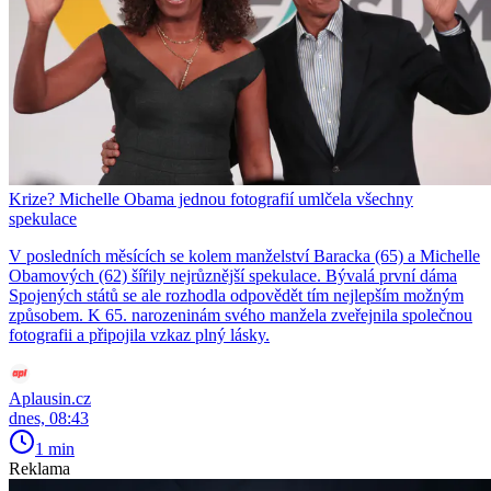
Krize? Michelle Obama jednou fotografií umlčela všechny
spekulace
V posledních měsících se kolem manželství Baracka (65) a Michelle
Obamových (62) šířily nejrůznější spekulace. Bývalá první dáma
Spojených států se ale rozhodla odpovědět tím nejlepším možným
způsobem. K 65. narozeninám svého manžela zveřejnila společnou
fotografii a připojila vzkaz plný lásky.
Aplausin.cz
dnes, 08:43
1 min
Reklama