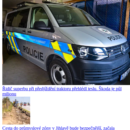
Řidič superbu při předjíždění traktoru přehlédl teslu. Škoda je půl
milionu
Cesta do průmyslové zóny v Jihlavě bude bezpečnější, začala