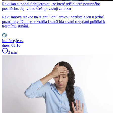
Rakušan si podal Schillerovou, ze které udělal terč potupného
posměchu: Její video Češi považují za bizár
Rakušanova reakce na Alenu Schillerovou nezůstala jen u jedné
poznámky. Do hry se vrátila i starší hlasování o vydání politiků k
trestnímu stíhání.
In-lifestyle.cz
dnes, 08:16
3 min