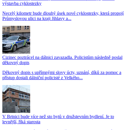
výstavba cyklostezky
Necelý kilometr bude dlouhý úsek nové cyklostezky, která propojí
Průmyslovou ulici na kraji Jihlavy a...
Cizinec poztrácel na dálnici zavazadla. Policistům následně poslal
děkovný dopis
Děkovný dopis s upřímnými slovy úcty, uznání, díků za pomoc a
přístup dostali dálniční policisté z Velkého...
V Brtnici bude více než sto bytů v družstevním bydlení. Je to
levnější, říká starosta