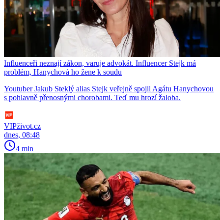
Influenceři neznají zákon, varuje advokát. Influencer Stejk má
problém, Hanychová ho žene k soudu
Youtuber Jakub Steklý alias Stejk veřejně spojil Agátu Hanychovou
s pohlavně přenosnými chorobami. Teď mu hrozí žaloba.
VIPživot.cz
dnes, 08:48
4 min