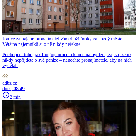
Kauce za nájem: pronajímatel vám dluží úroky za každý měsíc.
Většina nájemníků si o ně nikdy neřekne
Pochopení toho, jak funguje úročení kauce na bydlení, zajistí, že už
nikdy nepřijdete o své peníze – nenechte pronajímatele, aby na nich
vydělal.
adbz.cz
dnes, 08:49
2 min