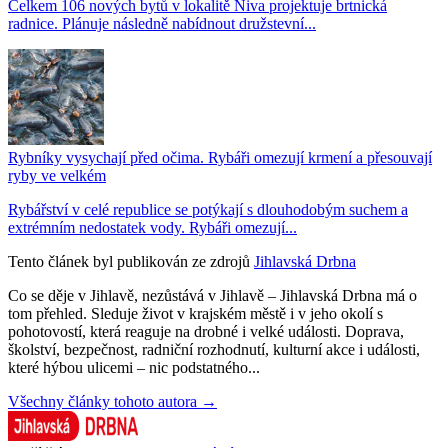
Celkem 106 nových bytů v lokalitě Niva projektuje brtnická
radnice. Plánuje následně nabídnout družstevní...
Rybníky vysychají před očima. Rybáři omezují krmení a přesouvají
ryby ve velkém
Rybářství v celé republice se potýkají s dlouhodobým suchem a
extrémním nedostatek vody. Rybáři omezují...
Tento článek byl publikován ze zdrojů
Jihlavská Drbna
Co se děje v Jihlavě, nezůstává v Jihlavě – Jihlavská Drbna má o
tom přehled. Sleduje život v krajském městě i v jeho okolí s
pohotovostí, která reaguje na drobné i velké události. Doprava,
školství, bezpečnost, radniční rozhodnutí, kulturní akce i události,
které hýbou ulicemi – nic podstatného...
Všechny články tohoto autora →