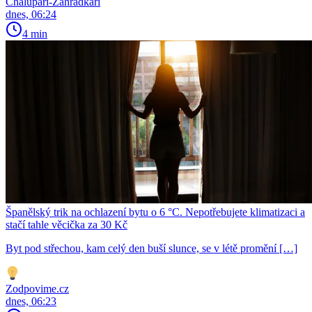
Chalupáři-Zahrádkáři
dnes, 06:24
4 min
Španělský trik na ochlazení bytu o 6 °C. Nepotřebujete klimatizaci a
stačí tahle věcička za 30 Kč
Byt pod střechou, kam celý den buší slunce, se v létě promění […]
Zodpovime.cz
dnes, 06:23