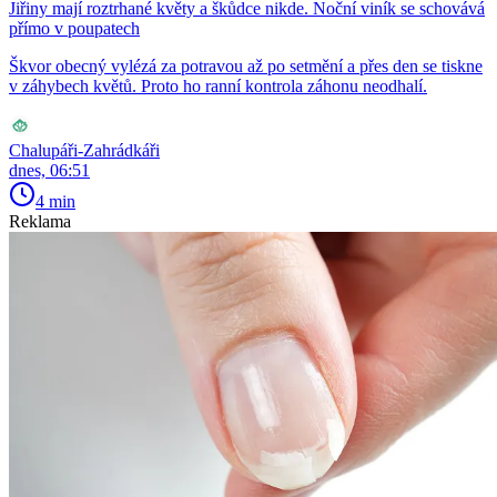
Jiřiny mají roztrhané květy a škůdce nikde. Noční viník se schovává
přímo v poupatech
Škvor obecný vylézá za potravou až po setmění a přes den se tiskne
v záhybech květů. Proto ho ranní kontrola záhonu neodhalí.
Chalupáři-Zahrádkáři
dnes, 06:51
4 min
Reklama