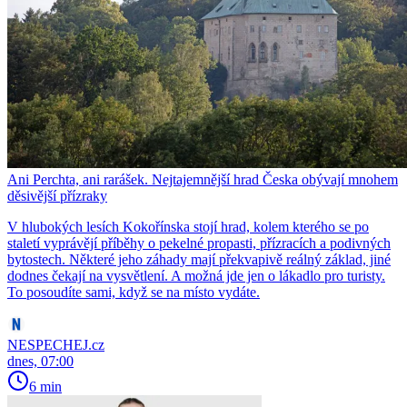
Ani Perchta, ani rarášek. Nejtajemnější hrad Česka obývají mnohem
děsivější přízraky
V hlubokých lesích Kokořínska stojí hrad, kolem kterého se po
staletí vyprávějí příběhy o pekelné propasti, přízracích a podivných
bytostech. Některé jeho záhady mají překvapivě reálný základ, jiné
dodnes čekají na vysvětlení. A možná jde jen o lákadlo pro turisty.
To posoudíte sami, když se na místo vydáte.
NESPECHEJ.cz
dnes, 07:00
6 min