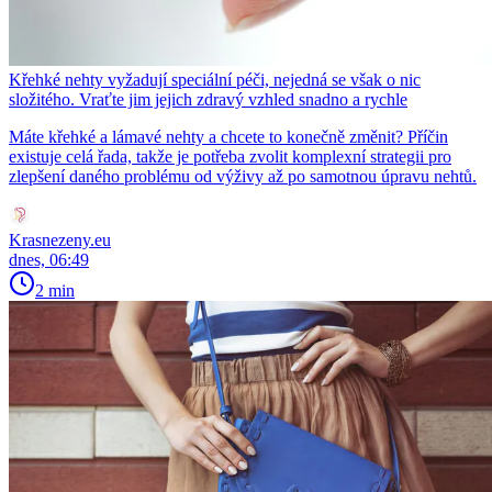
Křehké nehty vyžadují speciální péči, nejedná se však o nic
složitého. Vraťte jim jejich zdravý vzhled snadno a rychle
Máte křehké a lámavé nehty a chcete to konečně změnit? Příčin
existuje celá řada, takže je potřeba zvolit komplexní strategii pro
zlepšení daného problému od výživy až po samotnou úpravu nehtů.
Krasnezeny.eu
dnes, 06:49
2 min