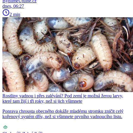
BydlímeÚtulně.cz
dnes, 06:27
2 min
Rostliny vadnou i přes zalévání? Pod zemí je možná žerou larvy,
které tam žijí i tři roky, než si jich všimnete
Ponrava chrousta obecného dokáže mladému stromku zničit celý
kořenový systém dřív, než si všimnete prvního vadnoucího listu.