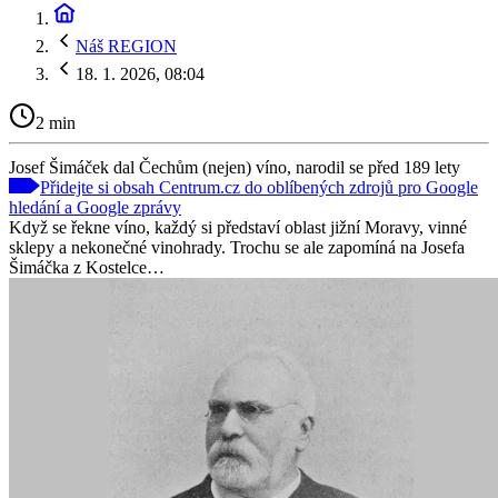
Náš REGION
18. 1. 2026, 08:04
2 min
Josef Šimáček dal Čechům (nejen) víno, narodil se před 189 lety
Přidejte si obsah Centrum.cz do oblíbených zdrojů pro Google
hledání a Google zprávy
Když se řekne víno, každý si představí oblast jižní Moravy, vinné
sklepy a nekonečné vinohrady. Trochu se ale zapomíná na Josefa
Šimáčka z Kostelce…