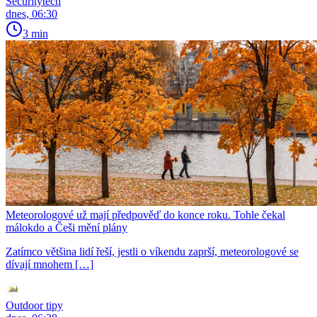
Securitytech
dnes, 06:30
3 min
Meteorologové už mají předpověď do konce roku. Tohle čekal
málokdo a Češi mění plány
Zatímco většina lidí řeší, jestli o víkendu zaprší, meteorologové se
dívají mnohem […]
Outdoor tipy