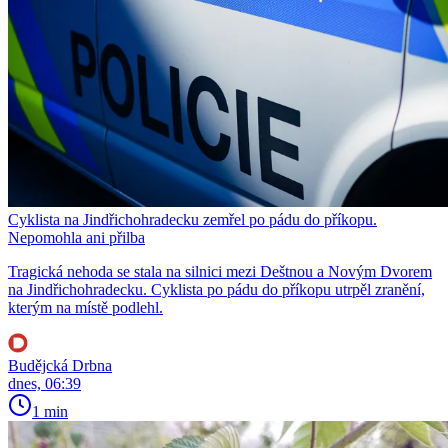
Cyklista na Jindřichohradecku zemřel po pádu do příkopu.
Nepomohla ani přilba
Tragická nehoda se stala na silnici mezi Deštnou a Novým Dvorem
na Jindřichohradecku. Cyklista po pádu do příkopu utrpěl zranění,
kterým na místě podlehl.
Budějcká Drbna
dnes, 06:39
1 min