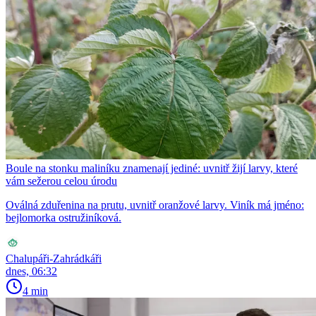
Boule na stonku maliníku znamenají jediné: uvnitř žijí larvy, které
vám sežerou celou úrodu
Oválná zduřenina na prutu, uvnitř oranžové larvy. Viník má jméno:
bejlomorka ostružiníková.
Chalupáři-Zahrádkáři
dnes, 06:32
4 min