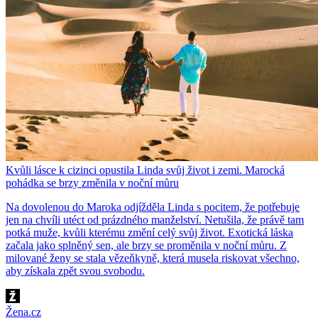
Kvůli lásce k cizinci opustila Linda svůj život i zemi. Marocká
pohádka se brzy změnila v noční můru
Na dovolenou do Maroka odjížděla Linda s pocitem, že potřebuje
jen na chvíli utéct od prázdného manželství. Netušila, že právě tam
potká muže, kvůli kterému změní celý svůj život. Exotická láska
začala jako splněný sen, ale brzy se proměnila v noční můru. Z
milované ženy se stala vězeňkyně, která musela riskovat všechno,
aby získala zpět svou svobodu.
Žena.cz