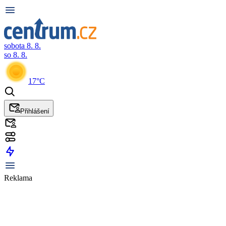
sobota 8. 8.
so 8. 8.
17°C
Přihlášení
Reklama