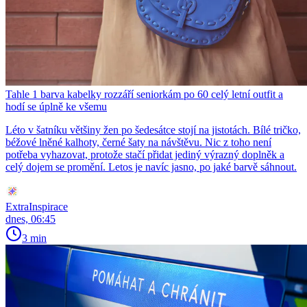
Tahle 1 barva kabelky rozzáří seniorkám po 60 celý letní outfit a
hodí se úplně ke všemu
Léto v šatníku většiny žen po šedesátce stojí na jistotách. Bílé tričko,
béžové lněné kalhoty, černé šaty na návštěvu. Nic z toho není
potřeba vyhazovat, protože stačí přidat jediný výrazný doplněk a
celý dojem se promění. Letos je navíc jasno, po jaké barvě sáhnout.
ExtraInspirace
dnes, 06:45
3 min