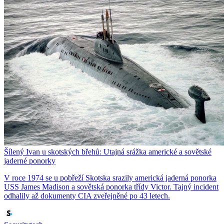
Šílený Ivan u skotských břehů: Utajná srážka americké a sovětské
jaderné ponorky
V roce 1974 se u pobřeží Skotska srazily americká jaderná ponorka
USS James Madison a sovětská ponorka třídy Victor. Tajný incident
odhalily až dokumenty CIA zveřejněné po 43 letech.