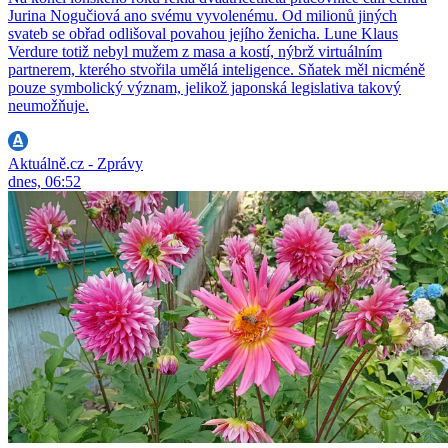
Jurina Nogučiová ano svému vyvolenému. Od milionů jiných
svateb se obřad odlišoval povahou jejího ženicha. Lune Klaus
Verdure totiž nebyl mužem z masa a kostí, nýbrž virtuálním
partnerem, kterého stvořila umělá inteligence. Sňatek měl nicméně
pouze symbolický význam, jelikož japonská legislativa takový
neumožňuje.
Aktuálně.cz - Zprávy
dnes, 06:52