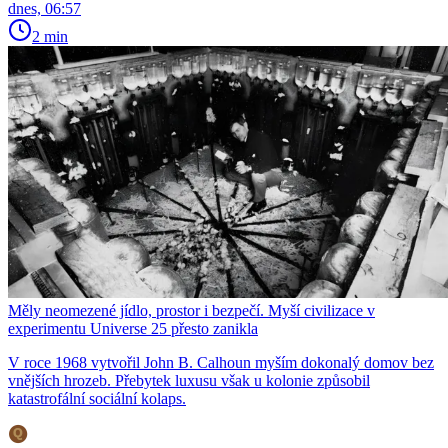
dnes, 06:57
2 min
Měly neomezené jídlo, prostor i bezpečí. Myší civilizace v
experimentu Universe 25 přesto zanikla
V roce 1968 vytvořil John B. Calhoun myším dokonalý domov bez
vnějších hrozeb. Přebytek luxusu však u kolonie způsobil
katastrofální sociální kolaps.