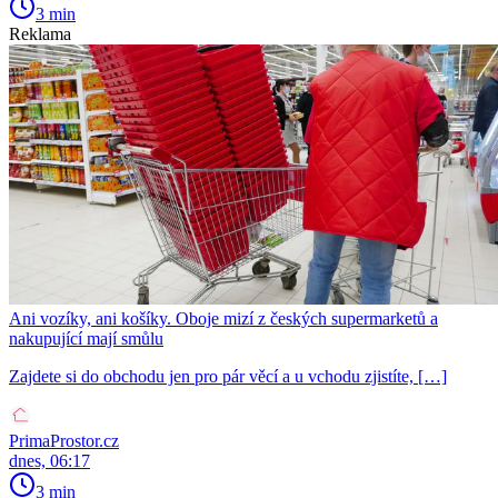
3 min
Reklama
Ani vozíky, ani košíky. Oboje mizí z českých supermarketů a
nakupující mají smůlu
Zajdete si do obchodu jen pro pár věcí a u vchodu zjistíte, […]
PrimaProstor.cz
dnes, 06:17
3 min