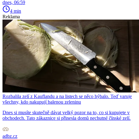
dnes, 06:59
4 min
Reklama
Rozbalila zelí z Kauflandu a na listech se něco hýbalo. Teď varuje
všechny, kdo nakupují balenou zeleninu
Dnes si musíte skutečně dávat velký pozor na to, co si kupujete v
obchodech. Tato zákaznice si přinesla domů nechutné čínské zelí.
adbz.cz