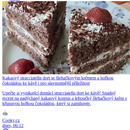
Kakaový stracciatella dort se šlehačkovým krémem a hořkou
čokoládou ke kávě i pro slavnostnější příležitost
Upečte si vynikající domácí stracciatella dort ke kávě! Snadný
recept na nadýchaný kakaový korpus a lehoučký šlehačkový krém s
křupavou hořkou čokoládou, který si zamilujete.
Cooky.cz
dnes, 06:12