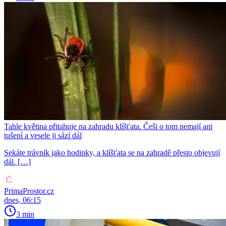
Tahle květina přitahuje na zahradu klíšťata. Češi o tom nemají ani
tušení a vesele ji sází dál
Sekáte trávník jako hodinky, a klíšťata se na zahradě přesto objevují
dál. […]
PrimaProstor.cz
dnes, 06:15
3 min