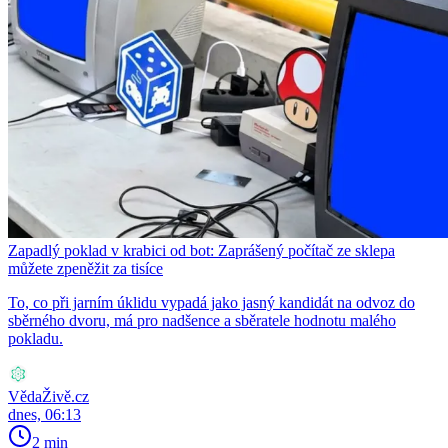
Zapadlý poklad v krabici od bot: Zaprášený počítač ze sklepa
můžete zpeněžit za tisíce
To, co při jarním úklidu vypadá jako jasný kandidát na odvoz do
sběrného dvoru, má pro nadšence a sběratele hodnotu malého
pokladu.
VědaŽivě.cz
dnes, 06:13
2 min