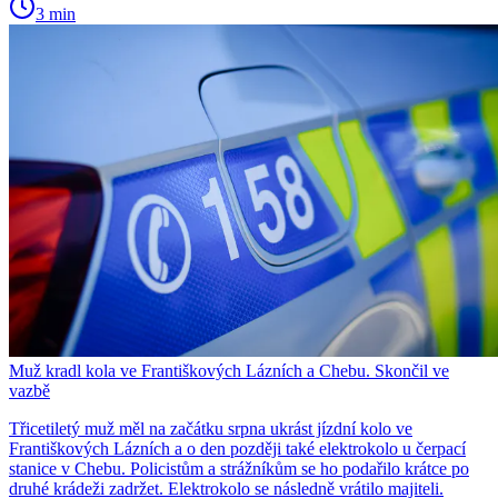
3 min
Muž kradl kola ve Františkových Lázních a Chebu. Skončil ve
vazbě
Třicetiletý muž měl na začátku srpna ukrást jízdní kolo ve
Františkových Lázních a o den později také elektrokolo u čerpací
stanice v Chebu. Policistům a strážníkům se ho podařilo krátce po
druhé krádeži zadržet. Elektrokolo se následně vrátilo majiteli.