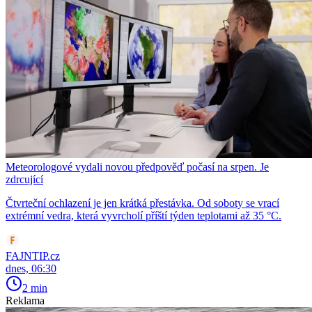
Meteorologové vydali novou předpověď počasí na srpen. Je
zdrcující
Čtvrteční ochlazení je jen krátká přestávka. Od soboty se vrací
extrémní vedra, která vyvrcholí příští týden teplotami až 35 °C.
FAJNTIP.cz
dnes, 06:30
2 min
Reklama