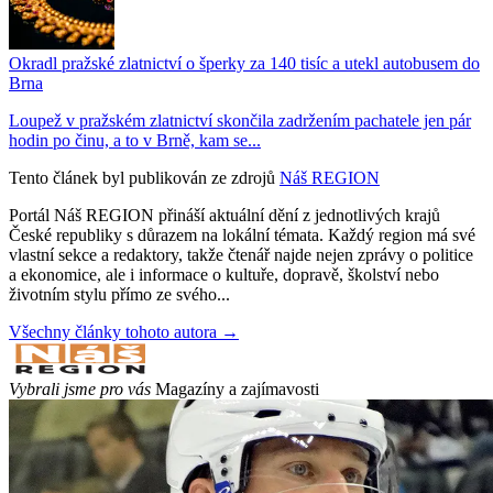
Okradl pražské zlatnictví o šperky za 140 tisíc a utekl autobusem do
Brna
Loupež v pražském zlatnictví skončila zadržením pachatele jen pár
hodin po činu, a to v Brně, kam se...
Tento článek byl publikován ze zdrojů
Náš REGION
Portál Náš REGION přináší aktuální dění z jednotlivých krajů
České republiky s důrazem na lokální témata. Každý region má své
vlastní sekce a redaktory, takže čtenář najde nejen zprávy o politice
a ekonomice, ale i informace o kultuře, dopravě, školství nebo
životním stylu přímo ze svého...
Všechny články tohoto autora →
Vybrali jsme pro vás
Magazíny a zajímavosti