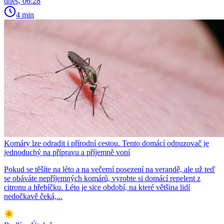
dnes, 06:28
4 min
Komáry lze odradit i přírodní cestou. Tento domácí odpuzovač je
jednoduchý na přípravu a příjemně voní
Pokud se těšíte na léto a na večerní posezení na verandě, ale už teď
se obáváte nepříjemných komárů, vyrobte si domácí repelent z
citronu a hřebíčku. Léto je sice období, na které většina lidí
nedočkavě čeká,...