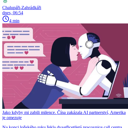
Chalupáři-Zahrádkáři
dnes, 06:54
4 min
Jako kdyby mi zabili milence. Čína zakázala AI partnerství, Amerika
je omezuje
Na konci loňského roku řekla dvaatřicetiletá pracovnice call centra