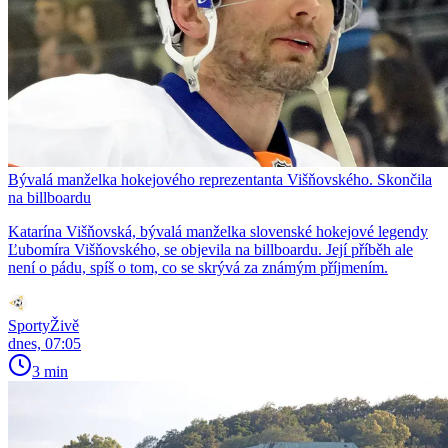
Bývalá manželka hokejového reprezentanta Višňovského. Skončila
na billboardu
Katarína Višňovská, bývalá manželka slovenské hokejové legendy
Ľubomíra Višňovského, se objevila na billboardu. Její příběh ale
není o pádu, spíš o tom, co se skrývá za známým příjmením.
SportyŽivě
dnes, 07:05
3 min