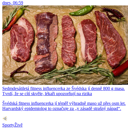
dnes, 06:59
Sedmdesátiletá fitness influencerka ze Švédska jí denně 800 g masa.
Tvrdí, že se cítí skvěle, lékaři upozorňují na rizika
Švédská fitness influencerka jí téměř výhradně maso už přes osm let.
Harvardský epidemiolog to označuje za „v zásadě strašný nápad“.
SportyŽivě