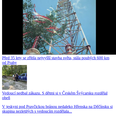
Před 35 lety se zřítila nejvyšší stavba světa, stála pouhých 600 km
od Prahy
Vedoucí nedbal zákazu. S dětmi si v Českém Švýcarsku rozdělal
oheň
V jeskyni pod Pravčickou bránou nedaleko Hřenska na Děčínsku si
skupina nezletilých s vedoucím rozdělala...