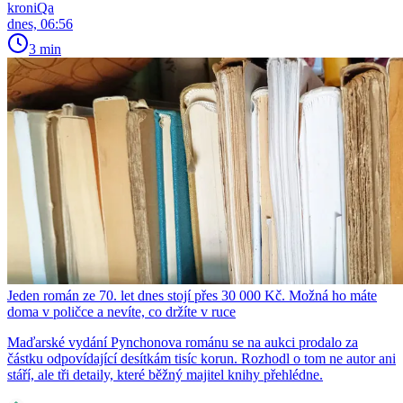
kroniQa
dnes, 06:56
3 min
Jeden román ze 70. let dnes stojí přes 30 000 Kč. Možná ho máte
doma v poličce a nevíte, co držíte v ruce
Maďarské vydání Pynchonova románu se na aukci prodalo za
částku odpovídající desítkám tisíc korun. Rozhodl o tom ne autor ani
stáří, ale tři detaily, které běžný majitel knihy přehlédne.