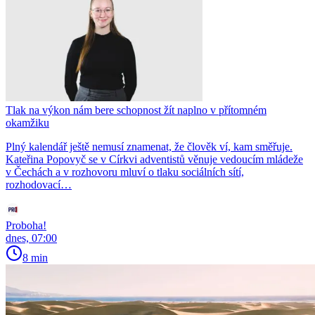
Tlak na výkon nám bere schopnost žít naplno v přítomném
okamžiku
Plný kalendář ještě nemusí znamenat, že člověk ví, kam směřuje.
Kateřina Popovyč se v Církvi adventistů věnuje vedoucím mládeže
v Čechách a v rozhovoru mluví o tlaku sociálních sítí,
rozhodovací…
Proboha!
dnes, 07:00
8 min