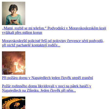
„Mami, rozbil se mi telefon.“ Podvodníci v Moravskoslezském kraji
vylákali přes milion korun
Moravskoslezští policisté řeší od poloviny července sérii podvodů,
při nichž pachatelé kontaktují rodiče...
Při požáru domu v Napajedlech jeden člověk utrpěl zranění
Požár rodinného domu likvidovali v noci na pátek hasiči v
Napajedlech na Zlínsku. Jeden člověk při něm...