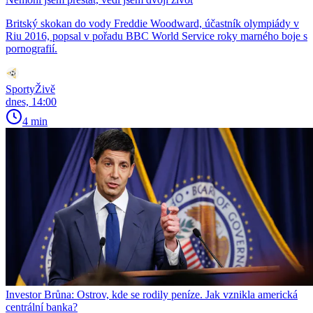
Britský skokan do vody Freddie Woodward, účastník olympiády v
Riu 2016, popsal v pořadu BBC World Service roky marného boje s
pornografií.
SportyŽivě
dnes, 14:00
4 min
Investor Brůna: Ostrov, kde se rodily peníze. Jak vznikla americká
centrální banka?