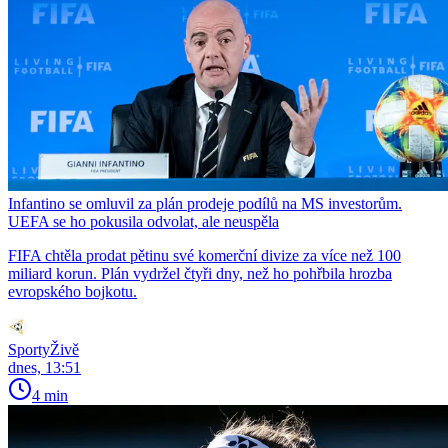
Infantino se omluvil za plán prodeje podílů na MS investorům.
UEFA se ho pokusila odvolat, ale neuspěla
FIFA chtěla prodat pětinu své komerční divize za více než 100
miliard korun. Plán vydržel čtyři dny, než ho pohřbila hrozba
evropského bojkotu.
SportyŽivě
dnes, 13:51
4 min