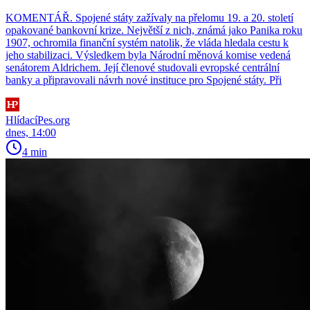
KOMENTÁŘ. Spojené státy zažívaly na přelomu 19. a 20. století
opakované bankovní krize. Největší z nich, známá jako Panika roku
1907, ochromila finanční systém natolik, že vláda hledala cestu k
jeho stabilizaci. Výsledkem byla Národní měnová komise vedená
senátorem Aldrichem. Její členové studovali evropské centrální
banky a připravovali návrh nové instituce pro Spojené státy. Při
HlídacíPes.org
dnes, 14:00
4 min