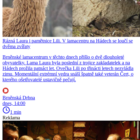
Rázná Laura i pamětnice Lili. V lamacentru na Hádech se loučí se
dvěma zvířaty
Brněnské lamacentrum v těchto dnech přišlo o dvě dlouholeté
obyvatelky. Lama Laura byla poslední z trojice zakladatelek a na
Hádech prožila patnáct let. Ovečka Lili po třinácti letech nezvládla
zimu. Momentální extrémní vedra snáší špatně také veterán Čert, o
kterého ošetřovatelé ustavičně pečují.
Brněnská Drbna
dnes, 14:00
1 min
Reklama