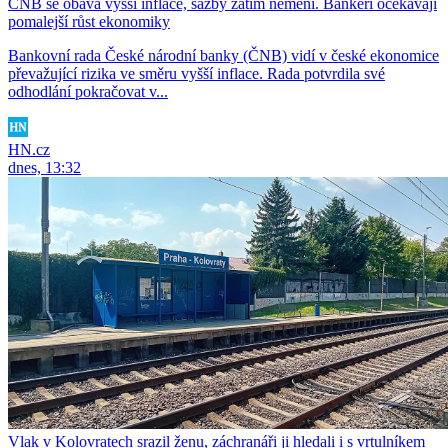
ČNB se obává vyšší inflace, sazby zatím nemění. Bankéři očekávají
pomalejší růst ekonomiky
Bankovní rada České národní banky (ČNB) vidí v české ekonomice
převažující rizika ve směru vyšší inflace. Rada potvrdila své
odhodlání pokračovat v...
HN.cz
dnes, 13:32
Vlak v Kolovratech srazil ženu, záchranáři ji hledali i s vrtulníkem