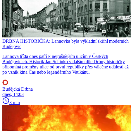
DRBNA HISTORIČKA: Lannovka byla výkladní skříní moderních
Budějovic
Lannova třída dnes patří k nejrušnějším ulicím v Českých
Budějovicích. Historik Jan Schinko v dalším díle Drbny historičky
připomíná proměny ulice od první republiky přes válečné události až
po vznik kina Čas nebo legendárního Vatikánu.
Budějcká Drbna
dnes, 14:03
3 min