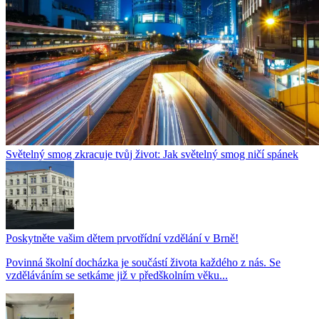
Světelný smog zkracuje tvůj život: Jak světelný smog ničí spánek
Poskytněte vašim dětem prvotřídní vzdělání v Brně!
Povinná školní docházka je součástí života každého z nás. Se
vzděláváním se setkáme již v předškolním věku...