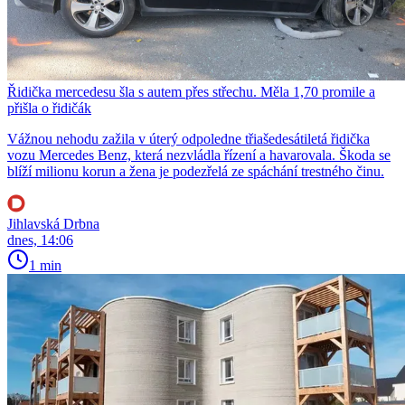
Řidička mercedesu šla s autem přes střechu. Měla 1,70 promile a
přišla o řidičák
Vážnou nehodu zažila v úterý odpoledne třiašedesátiletá řidička
vozu Mercedes Benz, která nezvládla řízení a havarovala. Škoda se
blíží milionu korun a žena je podezřelá ze spáchání trestného činu.
Jihlavská Drbna
dnes, 14:06
1 min