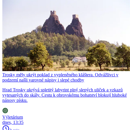
Trosky měly ukrýt poklad z vypleněného kláštera. Odvážlivci v
podzemí našli varovné nápisy i slepé chodby
Hrad Trosky ukrývá spletitý labyrint plný slepých uliček a vzkazů
vytesaných do skály. Cestu k obrovskému bohatství blokují hluboké
nánosy písku.
Výletárium
dnes, 13:35