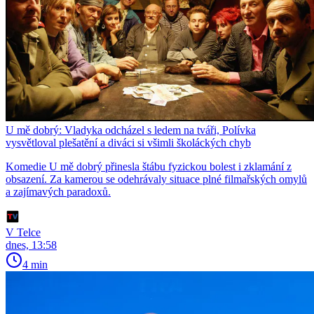
U mě dobrý: Vladyka odcházel s ledem na tváři, Polívka
vysvětloval plešatění a diváci si všimli školáckých chyb
Komedie U mě dobrý přinesla štábu fyzickou bolest i zklamání z
obsazení. Za kamerou se odehrávaly situace plné filmařských omylů
a zajímavých paradoxů.
V Telce
dnes, 13:58
4 min