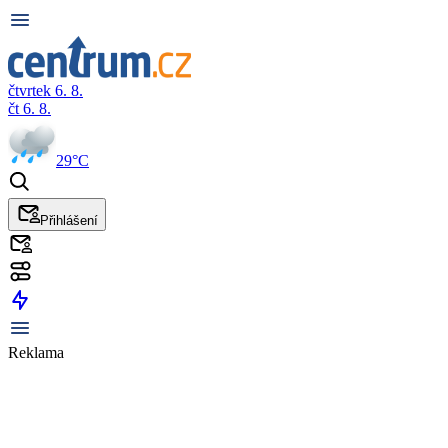
čtvrtek 6. 8.
čt 6. 8.
29°C
Přihlášení
Reklama