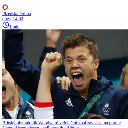
Plzeňská Drbna
dnes, 14:02
1 min
Britský olympionik Woodward veřejně přiznal závislost na pornu:
Nemohl jsem přestat, vedl jsem dvojí život