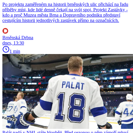
Po projektu zaměřeném na historii brněnských ulic přichází na řadu
příběhy míst, kde lidé denně čekají na svůj spoj. Projekt Zastávky -
kdo a proč Muzea města Brna a Dopravního podniku představí
cestujícím historii jednotlivých zastávek přímo na označnících.
Brněnská Drbna
dnes, 13:30
1 min
Palát padá v NHL stále hlouběji. Před sezonou o něm zámoří mluví