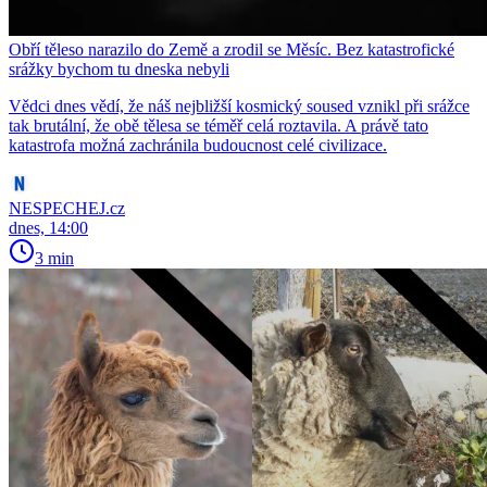
Obří těleso narazilo do Země a zrodil se Měsíc. Bez katastrofické
srážky bychom tu dneska nebyli
Vědci dnes vědí, že náš nejbližší kosmický soused vznikl při srážce
tak brutální, že obě tělesa se téměř celá roztavila. A právě tato
katastrofa možná zachránila budoucnost celé civilizace.
NESPECHEJ.cz
dnes, 14:00
3 min