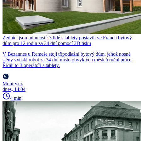
Zedníci jsou minulostí: 3 lidé s tablety postavili ve Francii bytový
dům pro 12 rodin za 34 dní pomocí 3D tisku
V Bezannes u Remeše stojí třípodlažní bytový dům, jehož nosné
stěny vytiskl robot za 34 dní místo obvyklých měsíců ruční práce.
Řídili to 3 operátoři s tablety.
Mobify.cz
dnes, 14:04
4 min