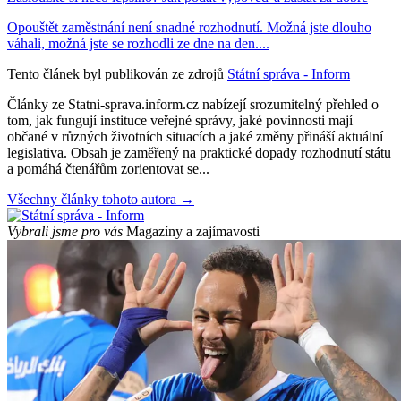
Opouštět zaměstnání není snadné rozhodnutí. Možná jste dlouho
váhali, možná jste se rozhodli ze dne na den....
Tento článek byl publikován ze zdrojů
Státní správa - Inform
Články ze Statni-sprava.inform.cz nabízejí srozumitelný přehled o
tom, jak fungují instituce veřejné správy, jaké povinnosti mají
občané v různých životních situacích a jaké změny přináší aktuální
legislativa. Obsah je zaměřený na praktické dopady rozhodnutí státu
a pomáhá čtenářům zorientovat se...
Všechny články tohoto autora →
Vybrali jsme pro vás
Magazíny a zajímavosti