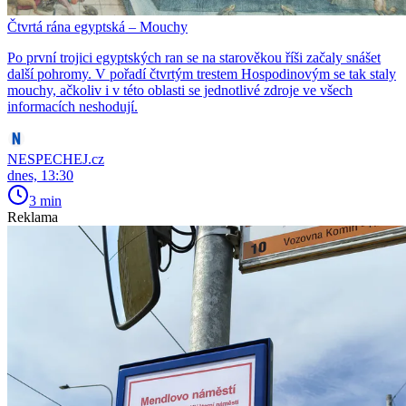
Čtvrtá rána egyptská – Mouchy
Po první trojici egyptských ran se na starověkou říši začaly snášet
další pohromy. V pořadí čtvrtým trestem Hospodinovým se tak staly
mouchy, ačkoliv i v této oblasti se jednotlivé zdroje ve všech
informacích neshodují.
NESPECHEJ.cz
dnes, 13:30
3 min
Reklama