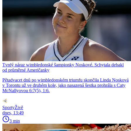
Tvrdý náraz wimbledonské šampionky Noskové. Schytala debakl
od průměrné Američanky
Pětadvacet dnů po wimbledonském triumfu skončila Linda Nosková
v Torontu už ve druhém kole, jako nasazená šestka prohrála s Caty
McNallyovou 6:7(5), 1:6.
SportyŽivě
dnes, 13:49
3 min