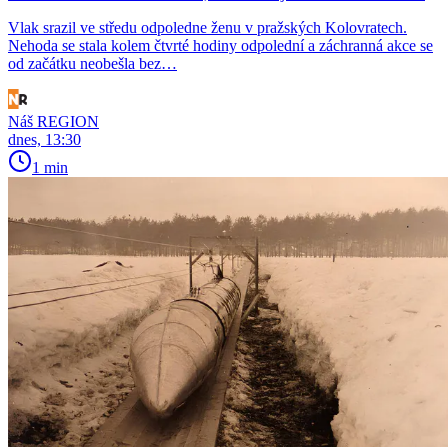
Vlak srazil ve středu odpoledne ženu v pražských Kolovratech.
Nehoda se stala kolem čtvrté hodiny odpolední a záchranná akce se
od začátku neobešla bez…
Náš REGION
dnes, 13:30
1 min