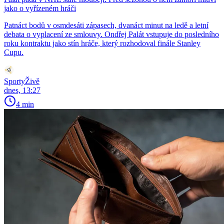
jako o vyřízeném hráči
Patnáct bodů v osmdesáti zápasech, dvanáct minut na ledě a letní
debata o vyplacení ze smlouvy. Ondřej Palát vstupuje do posledního
roku kontraktu jako stín hráče, který rozhodoval finále Stanley
Cupu.
SportyŽivě
dnes, 13:27
4 min