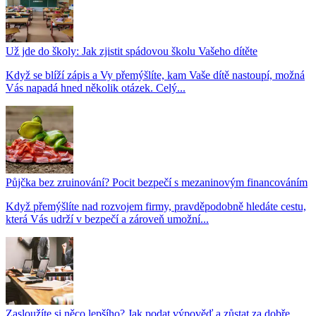
Už jde do školy: Jak zjistit spádovou školu Vašeho dítěte
Když se blíží zápis a Vy přemýšlíte, kam Vaše dítě nastoupí, možná
Vás napadá hned několik otázek. Celý...
Půjčka bez zruinování? Pocit bezpečí s mezaninovým financováním
Když přemýšlíte nad rozvojem firmy, pravděpodobně hledáte cestu,
která Vás udrží v bezpečí a zároveň umožní...
Zasloužíte si něco lepšího? Jak podat výpověď a zůstat za dobře