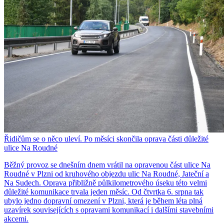
Řidičům se o něco uleví. Po měsíci skončila oprava části důležité
ulice Na Roudné
Běžný provoz se dnešním dnem vrátil na opravenou část ulice Na
Roudné v Plzni od kruhového objezdu ulic Na Roudné, Jateční a
Na Sudech. Oprava přibližně půlkilometrového úseku této velmi
důležité komunikace trvala jeden měsíc. Od čtvrtka 6. srpna tak
ubylo jedno dopravní omezení v Plzni, která je během léta plná
uzavírek souvisejících s opravami komunikací i dalšími stavebními
akcemi.