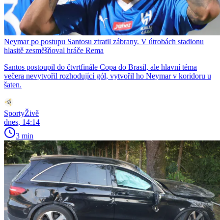
Neymar po postupu Santosu ztratil zábrany. V útrobách stadionu
hlasitě zesměšňoval hráče Rema
Santos postoupil do čtvrtfinále Copa do Brasil, ale hlavní téma
večera nevytvořil rozhodující gól, vytvořil ho Neymar v koridoru u
šaten.
SportyŽivě
dnes, 14:14
3 min