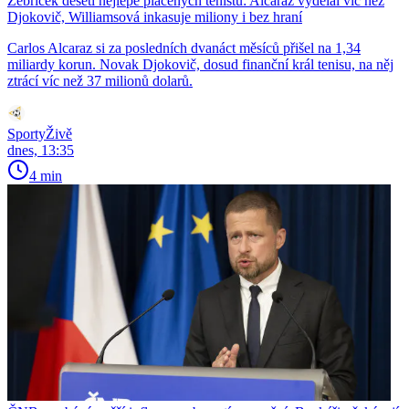
Žebříček deseti nejlépe placených tenistů: Alcaraz vydělal víc než
Djokovič, Williamsová inkasuje miliony i bez hraní
Carlos Alcaraz si za posledních dvanáct měsíců přišel na 1,34
miliardy korun. Novak Djokovič, dosud finanční král tenisu, na něj
ztrácí víc než 37 milionů dolarů.
SportyŽivě
dnes, 13:35
4 min