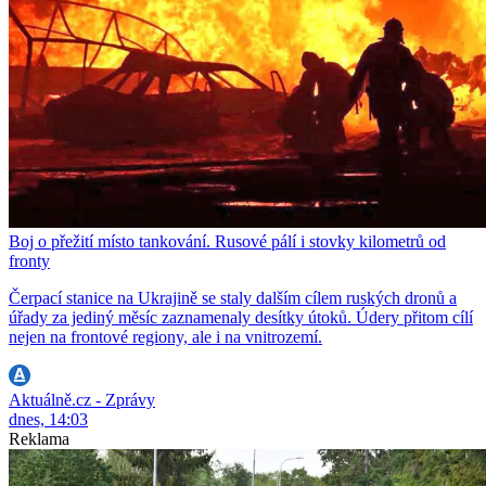
Boj o přežití místo tankování. Rusové pálí i stovky kilometrů od
fronty
Čerpací stanice na Ukrajině se staly dalším cílem ruských dronů a
úřady za jediný měsíc zaznamenaly desítky útoků. Údery přitom cílí
nejen na frontové regiony, ale i na vnitrozemí.
Aktuálně.cz - Zprávy
dnes, 14:03
Reklama