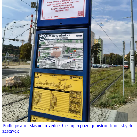
Podle písařů i slavného vědce. Cestující poznají historii brněnských
zastávek