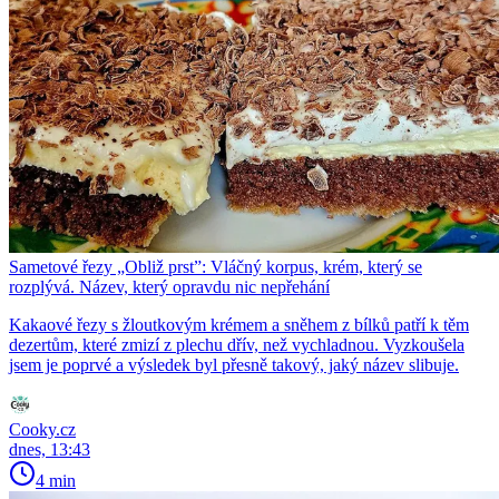
Sametové řezy „Obliž prst”: Vláčný korpus, krém, který se
rozplývá. Název, který opravdu nic nepřehání
Kakaové řezy s žloutkovým krémem a sněhem z bílků patří k těm
dezertům, které zmizí z plechu dřív, než vychladnou. Vyzkoušela
jsem je poprvé a výsledek byl přesně takový, jaký název slibuje.
Cooky.cz
dnes, 13:43
4 min