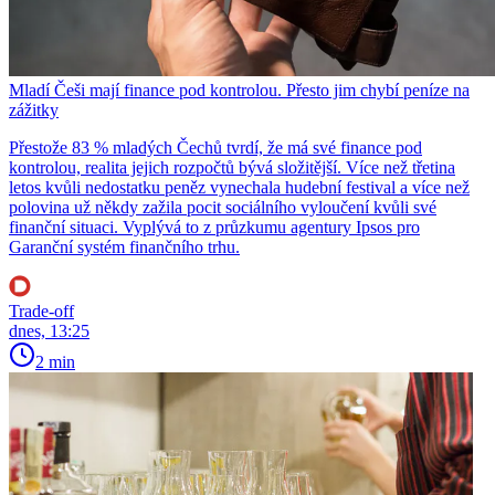
Mladí Češi mají finance pod kontrolou. Přesto jim chybí peníze na
zážitky
Přestože 83 % mladých Čechů tvrdí, že má své finance pod
kontrolou, realita jejich rozpočtů bývá složitější. Více než třetina
letos kvůli nedostatku peněz vynechala hudební festival a více než
polovina už někdy zažila pocit sociálního vyloučení kvůli své
finanční situaci. Vyplývá to z průzkumu agentury Ipsos pro
Garanční systém finančního trhu.
Trade-off
dnes, 13:25
2 min