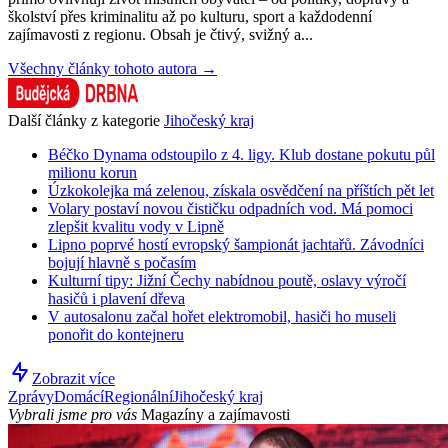
školství přes kriminalitu až po kulturu, sport a každodenní
zajímavosti z regionu. Obsah je čtivý, svižný a...
Všechny články tohoto autora →
Další články z kategorie
Jihočeský kraj
Béčko Dynama odstoupilo z 4. ligy. Klub dostane pokutu půl
milionu korun
Úzkokolejka má zelenou, získala osvědčení na příštích pět let
Volary postaví novou čističku odpadních vod. Má pomoci
zlepšit kvalitu vody v Lipně
Lipno poprvé hostí evropský šampionát jachtařů. Závodníci
bojují hlavně s počasím
Kulturní tipy: Jižní Čechy nabídnou poutě, oslavy výročí
hasičů i plavení dřeva
V autosalonu začal hořet elektromobil, hasiči ho museli
ponořit do kontejneru
Zobrazit více
Zprávy
Domácí
Regionální
Jihočeský kraj
Vybrali jsme pro vás
Magazíny a zajímavosti