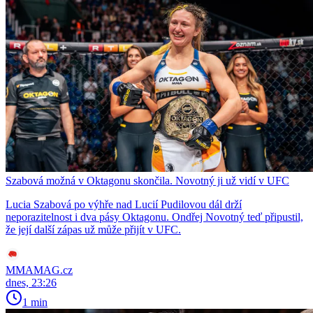
Szabová možná v Oktagonu skončila. Novotný ji už vidí v UFC
Lucia Szabová po výhře nad Lucií Pudilovou dál drží
neporazitelnost i dva pásy Oktagonu. Ondřej Novotný teď připustil,
že její další zápas už může přijít v UFC.
MMAMAG.cz
dnes, 23:26
1 min