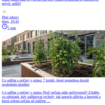
nejvíc snížit?
Plné zdraví
dnes, 19:43
5 min
Co udělat s rajčaty v srpnu: 7 kroků, které pomohou dozrát
posledním plodům
Co udělat s rajčaty v srpnu: Proč rajčata stále nečervenají? Zjistěte,
co odstranit, kdy zaštipovat vrcholy, jak upravit zálivku a hnojení a
která zelená rajčata už můžete …