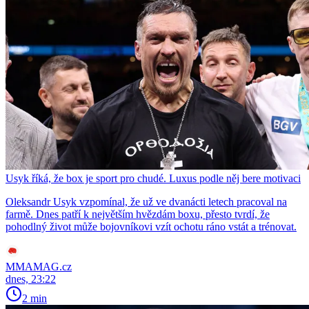
Usyk říká, že box je sport pro chudé. Luxus podle něj bere motivaci
Oleksandr Usyk vzpomínal, že už ve dvanácti letech pracoval na
farmě. Dnes patří k největším hvězdám boxu, přesto tvrdí, že
pohodlný život může bojovníkovi vzít ochotu ráno vstát a trénovat.
MMAMAG.cz
dnes, 23:22
2 min