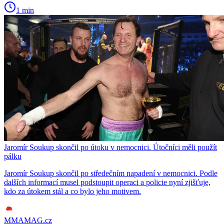
1 min
Jaromír Soukup skončil po útoku v nemocnici. Útočníci měli použít
pálku
Jaromír Soukup skončil po středečním napadení v nemocnici. Podle
dalších informací musel podstoupit operaci a policie nyní zjišťuje,
kdo za útokem stál a co bylo jeho motivem.
MMAMAG.cz