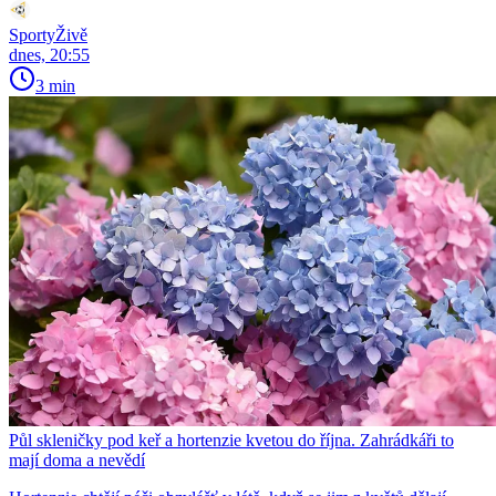
SportyŽivě
dnes, 20:55
3 min
Půl skleničky pod keř a hortenzie kvetou do října. Zahrádkáři to
mají doma a nevědí