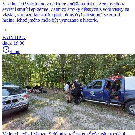
V lednu 1925 se jedno z nejizolovanějších míst na Zemi ocitlo v
sevření smrtící epidemie. Zatímco stovky dětských životů visely na
vlásku, v mrazu klesajícím pod minus čtyřicet stupňů se zrodil
hrdina, jehož jméno mělo být vymazáno z historie.
FAJNTIP.cz
dnes, 19:00
4 min
Vedoucí nedbal zákazu. S dětmi si v Českém Švýcarsku rozdělal