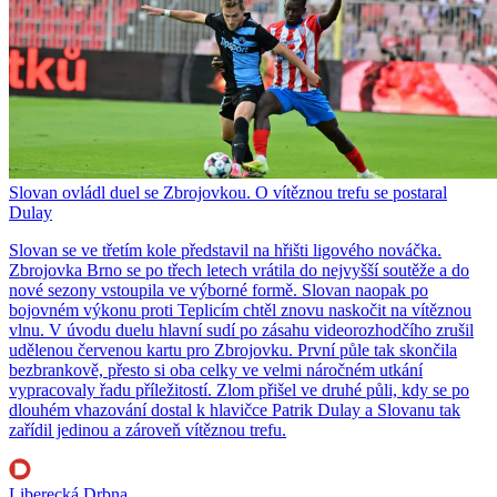
Slovan ovládl duel se Zbrojovkou. O vítěznou trefu se postaral
Dulay
Slovan se ve třetím kole představil na hřišti ligového nováčka.
Zbrojovka Brno se po třech letech vrátila do nejvyšší soutěže a do
nové sezony vstoupila ve výborné formě. Slovan naopak po
bojovném výkonu proti Teplicím chtěl znovu naskočit na vítěznou
vlnu. V úvodu duelu hlavní sudí po zásahu videorozhodčího zrušil
udělenou červenou kartu pro Zbrojovku. První půle tak skončila
bezbrankově, přesto si oba celky ve velmi náročném utkání
vypracovaly řadu příležitostí. Zlom přišel ve druhé půli, kdy se po
dlouhém vhazování dostal k hlavičce Patrik Dulay a Slovanu tak
zařídil jedinou a zároveň vítěznou trefu.
Liberecká Drbna