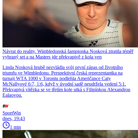
Návrat do reality. Wimbledonská šampionka Nosková ztratila téměř
vyhraný set a na Masters jde překvapivě z kola ven
Linda Nosková hrubě nezvládla svůj první zápas od životního
triumfu ve Wimbledonu. Perspektivní česká reprezentantka na
turnaji WTA 1000 v Torontu podlehla Američance Caty
McNallyové 6:7, 1:6, když v úvodní sadě neudržela vedení 5:1.
Překvapivá vítězka se ve třetím kole utká s Filipínkou Alexandrou
Ealaovou.
SportWin
dnes, 19:43
1 min