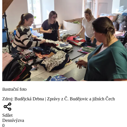
ilustrační foto
Zdroj
:
Budějcká Drbna | Zprávy z Č. Budějovic a jižních Čech
Sdílet
Denní
výzva
0