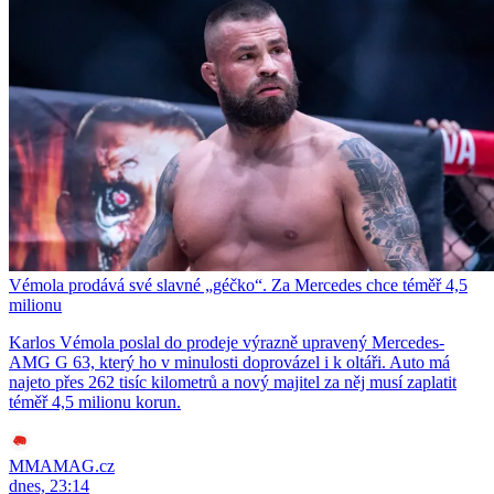
Vémola prodává své slavné „géčko“. Za Mercedes chce téměř 4,5
milionu
Karlos Vémola poslal do prodeje výrazně upravený Mercedes-
AMG G 63, který ho v minulosti doprovázel i k oltáři. Auto má
najeto přes 262 tisíc kilometrů a nový majitel za něj musí zaplatit
téměř 4,5 milionu korun.
MMAMAG.cz
dnes, 23:14