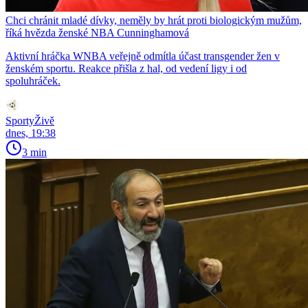
Chci chránit mladé dívky, neměly by hrát proti biologickým mužům,
říká hvězda ženské NBA Cunninghamová
Aktivní hráčka WNBA veřejně odmítla účast transgender žen v
ženském sportu. Reakce přišla z hal, od vedení ligy i od
spoluhráček.
SportyŽivě
dnes, 19:38
3 min