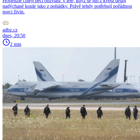
Hortenzie chtějí péči obzvlášť v létě, když se jim z květů dělají
nadýchané koule jako z pohádky. Právě tehdy potřebují pořádnou
porci živin.
adbz.cz
dnes, 20:50
2 min