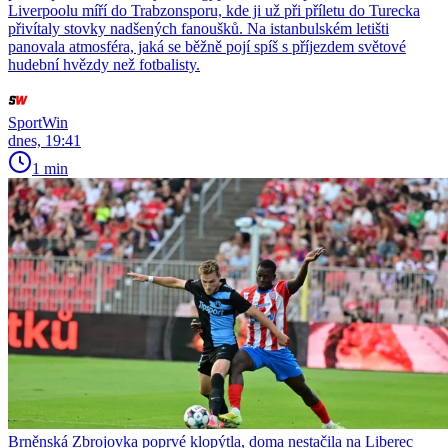
Liverpoolu míří do Trabzonsporu, kde ji už při příletu do Turecka
přivítaly stovky nadšených fanoušků. Na istanbulském letišti
panovala atmosféra, jaká se běžně pojí spíš s příjezdem světové
hudební hvězdy než fotbalisty.
SportWin
dnes, 19:41
1 min
Brněnská Zbrojovka poprvé klopýtla, doma nestačila na Liberec