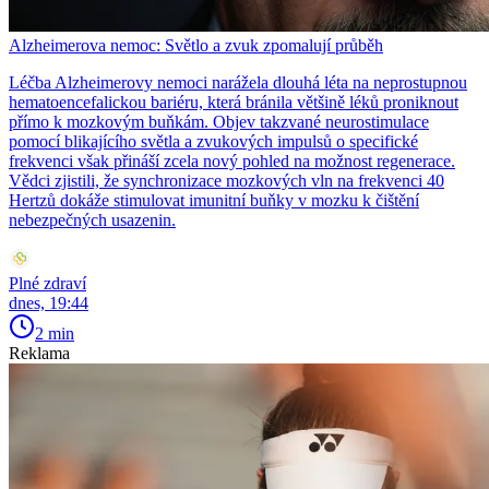
Alzheimerova nemoc: Světlo a zvuk zpomalují průběh
Léčba Alzheimerovy nemoci narážela dlouhá léta na neprostupnou
hematoencefalickou bariéru, která bránila většině léků proniknout
přímo k mozkovým buňkám. Objev takzvané neurostimulace
pomocí blikajícího světla a zvukových impulsů o specifické
frekvenci však přináší zcela nový pohled na možnost regenerace.
Vědci zjistili, že synchronizace mozkových vln na frekvenci 40
Hertzů dokáže stimulovat imunitní buňky v mozku k čištění
nebezpečných usazenin.
Plné zdraví
dnes, 19:44
2 min
Reklama