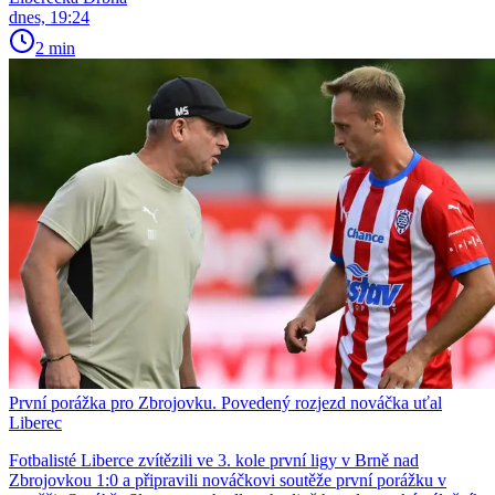
dnes, 19:24
2 min
První porážka pro Zbrojovku. Povedený rozjezd nováčka uťal
Liberec
Fotbalisté Liberce zvítězili ve 3. kole první ligy v Brně nad
Zbrojovkou 1:0 a připravili nováčkovi soutěže první porážku v