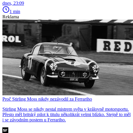
dnes, 23:09
1 min
Reklama
Proč Stirling Moss nikdy nezávodil za Ferrariho
Stirling Moss se nikdy nestal mistrem světa v královně motorsportu.
Přesto měl britský pilot k titulu několikrát velmi blízko. Stejně to měl
i se závodním postem u Ferrariho.