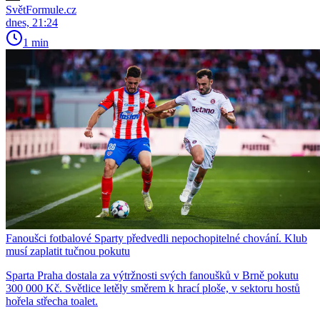
SvětFormule.cz
dnes, 21:24
1 min
Fanoušci fotbalové Sparty předvedli nepochopitelné chování. Klub
musí zaplatit tučnou pokutu
Sparta Praha dostala za výtržnosti svých fanoušků v Brně pokutu
300 000 Kč. Světlice letěly směrem k hrací ploše, v sektoru hostů
hořela střecha toalet.