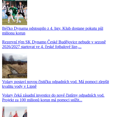
Béčko Dynama odstoupilo z 4. ligy. Klub dostane pokutu půl
milionu korun
Rezervní tým SK Dynamo České Budějovice nebude v sezoně
2026/2027 startovat ve 4. české fotbalové lize,...
Volary postaví novou čističku odpadních vod. Má pomoci zlepšit
kvalitu vody v Lipně
Volary čeká zásadní investice do nové čistírny odpadních vod.
Projekt za 100 milionů korun má pomoci snížit...