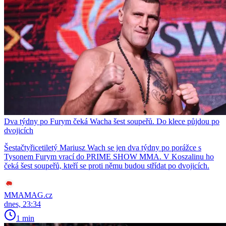
Dva týdny po Furym čeká Wacha šest soupeřů. Do klece půjdou po
dvojicích
Šestačtyřicetiletý Mariusz Wach se jen dva týdny po porážce s
Tysonem Furym vrací do PRIME SHOW MMA. V Koszalinu ho
čeká šest soupeřů, kteří se proti němu budou střídat po dvojicích.
MMAMAG.cz
dnes, 23:34
1 min