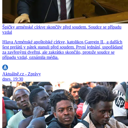
Špičky arménské církve skončily před soudem. Soudce se případu
vzdal
Hlava Arménské apoštolské církve, katolikos Garegin II., a dalších
šest prelátů v pátek stanuli před soudem. První jednání, uspořádané
za zavřenými dveřmi, ale zakrátko skončilo, protože soudce se
případu vzdal, oznámila média.
Aktuálně.cz - Zprávy
dnes, 19:30