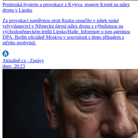
Protiruská hysterie a provokace z Kyjeva, reaguje Kreml na nález
dronu v Lipsku
Za provokaci namířenou proti Rusku označilo v pátek ruské
velvyslanectví v Německu úterní nález dronu s výbušninou na
východoněmeckém letišti Lipsko/Halle. Informuje o tom agentura
DPA. Berlín oficiálně Moskvu v souvislosti s tímto případem z
ničeho neobvinil.
Aktuálně.cz - Zprávy
dnes, 20:23