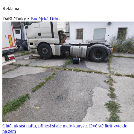
Reklama
Další články z
Budějcká Drbna
Chtěl ukrást naftu, přinesl si ale malý kanystr. Dvě stě litrů vyteklo
na zem