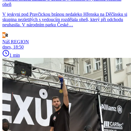
oheň
V jeskyni pod Pravčickou bránou nedaleko Hřenska na Děčínsku si
skupina nezletilých s vedoucím rozdělala oheň, který při odchodu
neuhasila. V národním parku České…
Náš REGION
dnes, 18:50
1 min