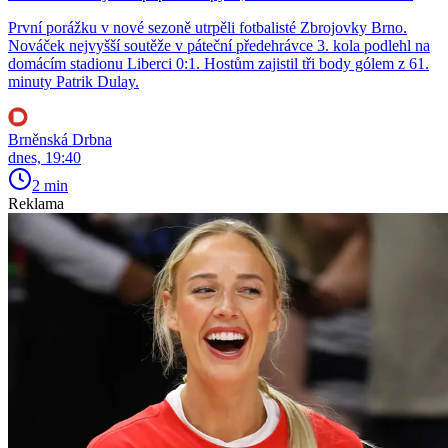
První porážku v nové sezoně utrpěli fotbalisté Zbrojovky Brno.
Nováček nejvyšší soutěže v páteční předehrávce 3. kola podlehl na
domácím stadionu Liberci 0:1. Hostům zajistil tři body gólem z 61.
minuty Patrik Dulay.
Brněnská Drbna
dnes, 19:40
2 min
Reklama