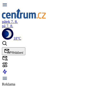
pátek 7. 8.
pá 7. 8.
18°C
Přihlášení
Reklama