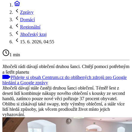
Zprávy
Domácí
Regionální
Jihočeský kraj
15. 6. 2026, 04:55
1 min
Jihočeši rádi dávají oblečení druhou šanci. Chtějí pomoci potřebným
a šetřit planetu
Přidejte si obsah Centrum.cz do oblíbených zdrojů pro Google
hledání a Google zprávy
Jihočeši dávají stále častěji druhou šanci oblečení. Téměř šest z
deseti lidí kombinuje nákupy nového oblečení s kousky ze second
handů, zatímco pouze nové věci pořizuje 37 procent obyvatel.
Oblibu si získávají také swapy, tedy výměny oblečení, a stále více
lidí hledá způsoby, jak věcem prodloužit život místo jejich
vyhazování.