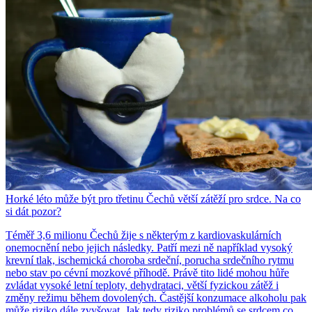
Horké léto může být pro třetinu Čechů větší zátěží pro srdce. Na co
si dát pozor?
Téměř 3,6 milionu Čechů žije s některým z kardiovaskulárních
onemocnění nebo jejich následky. Patří mezi ně například vysoký
krevní tlak, ischemická choroba srdeční, porucha srdečního rytmu
nebo stav po cévní mozkové příhodě. Právě tito lidé mohou hůře
zvládat vysoké letní teploty, dehydrataci, větší fyzickou zátěž i
změny režimu během dovolených. Častější konzumace alkoholu pak
může riziko dále zvyšovat. Jak tedy riziko problémů se srdcem co