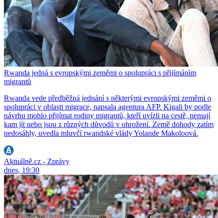
Rwanda jedná s evropskými zeměmi o spolupráci s přijímáním
migrantů
Rwanda vede předběžná jednání s některými evropskými zeměmi o
spolupráci v oblasti migrace, napsala agentura AFP. Kigali by podle
návrhu mohlo přijímat rodiny migrantů, kteří uvízli na cestě, nemají
kam jít nebo jsou z různých důvodů v ohrožení. Země dohody zatím
nedosáhly, uvedla mluvčí rwandské vlády Yolande Makoloová.
Aktuálně.cz - Zprávy
dnes, 19:30