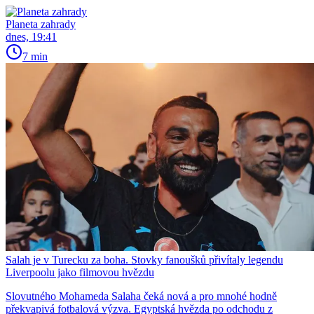
Planeta zahrady
dnes, 19:41
7 min
Salah je v Turecku za boha. Stovky fanoušků přivítaly legendu
Liverpoolu jako filmovou hvězdu
Slovutného Mohameda Salaha čeká nová a pro mnohé hodně
překvapivá fotbalová výzva. Egyptská hvězda po odchodu z