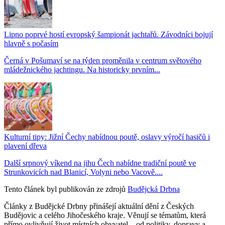
Lipno poprvé hostí evropský šampionát jachtařů. Závodníci bojují
hlavně s počasím
Černá v Pošumaví se na týden proměnila v centrum světového
mládežnického jachtingu. Na historicky prvním...
Kulturní tipy: Jižní Čechy nabídnou poutě, oslavy výročí hasičů i
plavení dřeva
Další srpnový víkend na jihu Čech nabídne tradiční poutě ve
Strunkovicích nad Blanicí, Volyni nebo Vacově....
Tento článek byl publikován ze zdrojů
Budějcká Drbna
Články z Budějcké Drbny přinášejí aktuální dění z Českých
Budějovic a celého Jihočeského kraje. Věnují se tématům, která
přímo ovlivňují život místních obyvatel – od politiky, dopravy a