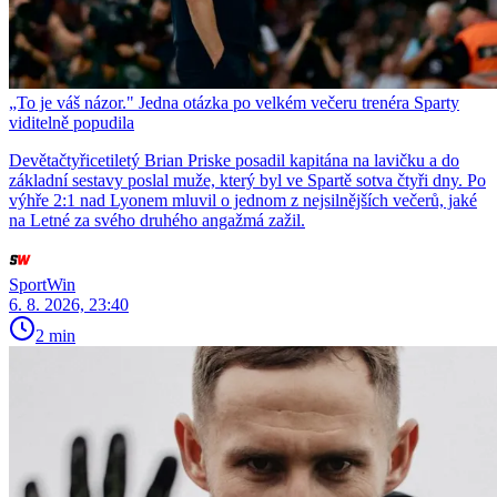
„To je váš názor." Jedna otázka po velkém večeru trenéra Sparty
viditelně popudila
Devětačtyřicetiletý Brian Priske posadil kapitána na lavičku a do
základní sestavy poslal muže, který byl ve Spartě sotva čtyři dny. Po
výhře 2:1 nad Lyonem mluvil o jednom z nejsilnějších večerů, jaké
na Letné za svého druhého angažmá zažil.
SportWin
6. 8. 2026, 23:40
2 min