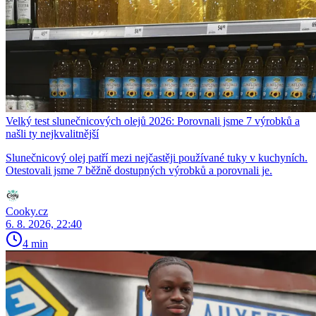
Velký test slunečnicových olejů 2026: Porovnali jsme 7 výrobků a
našli ty nejkvalitnější
Slunečnicový olej patří mezi nejčastěji používané tuky v kuchyních.
Otestovali jsme 7 běžně dostupných výrobků a porovnali je.
Cooky.cz
6. 8. 2026, 22:40
4 min