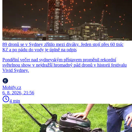
89 dronů se v Sydney zřítilo mezi diváky. Jeden stojí přes 60 tisíc
Kč a po pádu do vody je úplně na odpis
Pondělní večer nad sydneyským přístavem proměnil rekordní
světelnou show v nejdražší hromadný pád dronů v historii festivalu
Vivid Sydney.
Mobify.cz
6. 8. 2026, 21:56
4 min