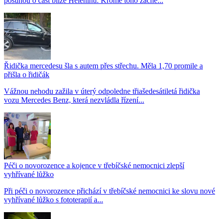
posunou o část blíže Helenínu. Kromě toho začne...
Řidička mercedesu šla s autem přes střechu. Měla 1,70 promile a
přišla o řidičák
Vážnou nehodu zažila v úterý odpoledne třiašedesátiletá řidička
vozu Mercedes Benz, která nezvládla řízení...
Péči o novorozence a kojence v třebíčské nemocnici zlepší
vyhřívané lůžko
Při péči o novorozence přichází v třebíčské nemocnici ke slovu nové
vyhřívané lůžko s fototerapií a...