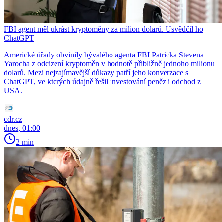
FBI agent měl ukrást kryptoměny za milion dolarů. Usvědčil ho
ChatGPT
Americké úřady obvinily bývalého agenta FBI Patricka Stevena
Yarocha z odcizení kryptoměn v hodnotě přibližně jednoho milionu
dolarů. Mezi nejzajímavější důkazy patří jeho konverzace s
ChatGPT, ve kterých údajně řešil investování peněz i odchod z
USA.
cdr.cz
dnes, 01:00
2 min