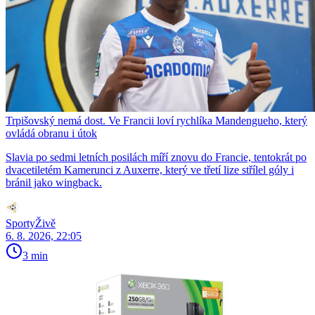
Trpišovský nemá dost. Ve Francii loví rychlíka Mandengueho, který
ovládá obranu i útok
Slavia po sedmi letních posilách míří znovu do Francie, tentokrát po
dvacetiletém Kamerunci z Auxerre, který ve třetí lize střílel góly i
bránil jako wingback.
SportyŽivě
6. 8. 2026, 22:05
3 min