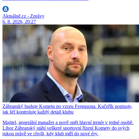
Aktuálně.cz - Zprávy
6. 8. 2026, 20:27
Zábranský buduje Kometu po vzoru Fergusona. Kučeřík popisuje,
jak šéf kontroluje každý detail klubu
Majitel, generální manažer a nově opět hlavní trenér v jedné osobě.
Libor Zábranský stáhl veškeré sportovní řízení Komety do svých
rukou právě ve chvíli, kdy klub míří do nové éry.