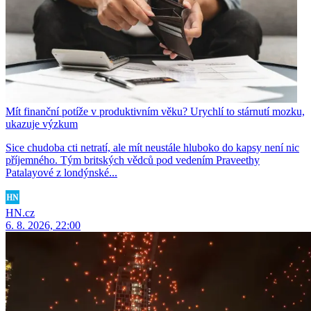
Mít finanční potíže v produktivním věku? Urychlí to stárnutí mozku,
ukazuje výzkum
Sice chudoba cti netratí, ale mít neustále hluboko do kapsy není nic
příjemného. Tým britských vědců pod vedením Praveethy
Patalayové z londýnské...
HN.cz
6. 8. 2026, 22:00