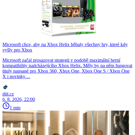
Microsoft chce, aby na Xbox Helix běhaly všechny hry, které kdy
vyšly pro Xbox
Microsoft začal prosazovat strategii v podobě maximální herní
kompatibility nadcházejícího Xbox Helix. Měly by na něm fungovat
tituly napsané pro Xbox 360, Xbox One, Xbox One S / Xbox One
X i novinky…
diit.cz
6. 8. 2026, 22:00
1 min