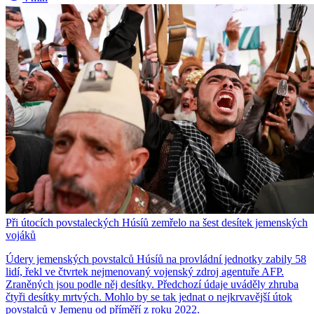
Při útocích povstaleckých Húsíů zemřelo na šest desítek jemenských
vojáků
Údery jemenských povstalců Húsíů na provládní jednotky zabily 58
lidí, řekl ve čtvrtek nejmenovaný vojenský zdroj agentuře AFP.
Zraněných jsou podle něj desítky. Předchozí údaje uváděly zhruba
čtyři desítky mrtvých. Mohlo by se tak jednat o nejkrvavější útok
povstalců v Jemenu od příměří z roku 2022.