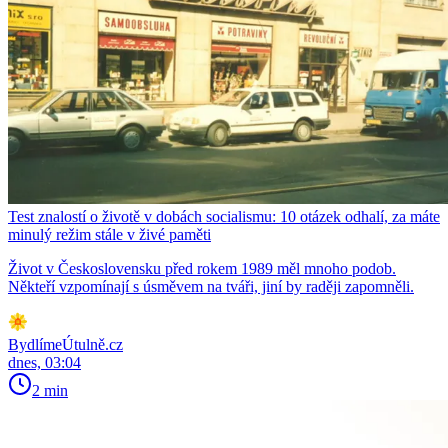
Test znalostí o životě v dobách socialismu: 10 otázek odhalí, za máte
minulý režim stále v živé paměti
Život v Československu před rokem 1989 měl mnoho podob.
Někteří vzpomínají s úsměvem na tváři, jiní by raději zapomněli.
BydlímeÚtulně.cz
dnes, 03:04
2 min