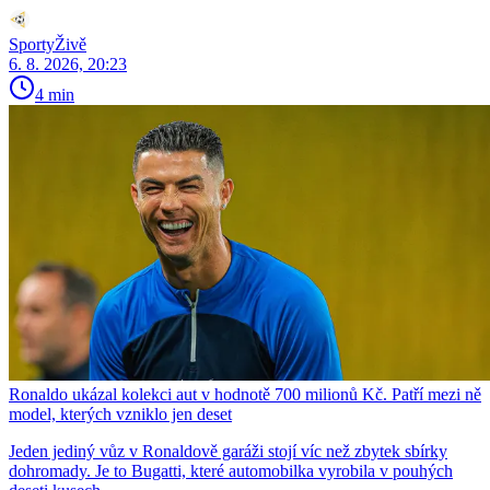
SportyŽivě
6. 8. 2026, 20:23
4 min
Ronaldo ukázal kolekci aut v hodnotě 700 milionů Kč. Patří mezi ně
model, kterých vzniklo jen deset
Jeden jediný vůz v Ronaldově garáži stojí víc než zbytek sbírky
dohromady. Je to Bugatti, které automobilka vyrobila v pouhých