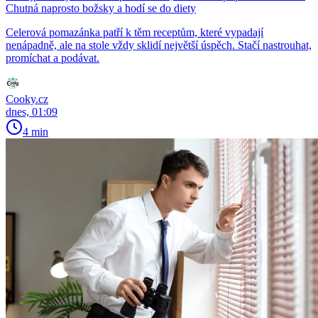
Chutná naprosto božsky a hodí se do diety
Celerová pomazánka patří k těm receptům, které vypadají
nenápadně, ale na stole vždy sklidí největší úspěch. Stačí nastrouhat,
promíchat a podávat.
Cooky.cz
dnes, 01:09
4 min