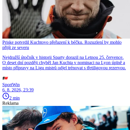
Priske potvrdil Kuchtovo přeřazení k béčku. Rozuzlení by mohlo
přijít ze severu
Nejdražší útočník v historii Sparty dorazil na Letnou 25. července.
O deset dní později chyběl Jan Kuchta v nominaci na Lyon úplně a
místo přípravy na Ligu mistrů odjel trénovat s třetiligovou rezervou.
SportWin
6. 8. 2026, 23:39
2 min
Reklama