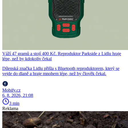
Váží 47 gramů a stojí 400 Kč. Reproduktor Parkside z Lidlu hraje
lépe, než by kdokoliv čekal
Dílenská značka Lidlu přišla s Bluetooth reproduktorem, který se
vejde do dlaně a hraje mnohem lépe, než by člověk čekal.
Mobify.cz
6. 8. 2026, 21:08
3 min
Reklama