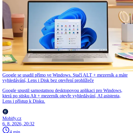
Google se usadil přímo ve Windows. Stačí ALT + mezerník a máte
vyhledávání, Lens i Disk bez otevření prohlížeče
Google spustil samostatnou desktopovou aplikaci pro Windows,
která po stisku Alt + mezerník otevře vyhledávání, AI asistenta,
Lens i přístup k Disku.
Mobify.cz
6. 8. 2026, 20:32
4 min