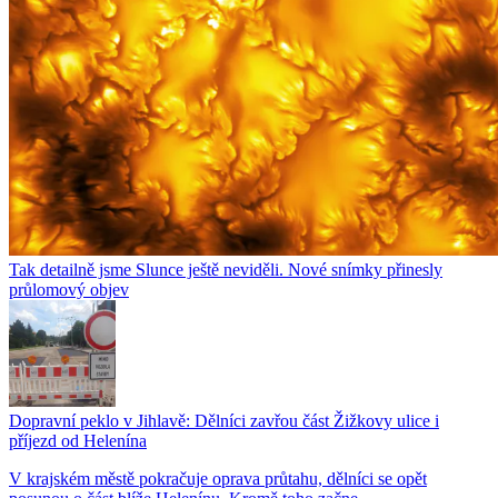
Tak detailně jsme Slunce ještě neviděli. Nové snímky přinesly
průlomový objev
Dopravní peklo v Jihlavě: Dělníci zavřou část Žižkovy ulice i
příjezd od Helenína
V krajském městě pokračuje oprava průtahu, dělníci se opět