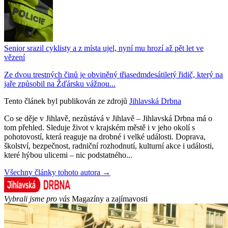
Senior srazil cyklisty a z místa ujel, nyní mu hrozí až pět let ve
vězení
Ze dvou trestných činů je obviněný třiasedmdesátiletý řidič, který na
jaře způsobil na Žďársku vážnou...
Tento článek byl publikován ze zdrojů
Jihlavská Drbna
Co se děje v Jihlavě, nezůstává v Jihlavě – Jihlavská Drbna má o
tom přehled. Sleduje život v krajském městě i v jeho okolí s
pohotovostí, která reaguje na drobné i velké události. Doprava,
školství, bezpečnost, radniční rozhodnutí, kulturní akce i události,
které hýbou ulicemi – nic podstatného...
Všechny články tohoto autora →
Vybrali jsme pro vás
Magazíny a zajímavosti