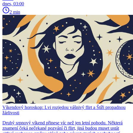
dnes, 03:00
2 min
Víkendový horoskop: Lvi rozjedou vášnivý flirt a Štíři propadnou
žárlivosti
Druhý srpnový víkend přinese víc než jen letní pohodu. Některá
znamení čeká nečekané pozvání či flirt, jiná budou muset ustát