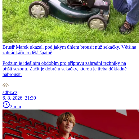
Brusíř Marek ukázal, pod jakým úhlem brousit nůž sekačky. Většina
zahrádkářů to dělá špatně
Podzim je ideálním obdobím pro přípravu zahradní techniky na
příští sezonu. Začít je dobré u sekačky, kterou je třeba důkladně
nabrousit.
adbz.cz
6. 8. 2026, 21:39
2 min