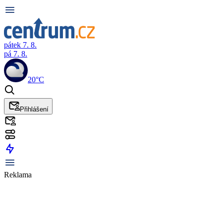
pátek 7. 8.
pá 7. 8.
20°C
Přihlášení
Reklama