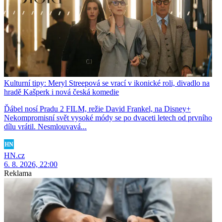
Kulturní tipy: Meryl Streepová se vrací v ikonické roli, divadlo na
hradě Kašperk i nová česká komedie
Ďábel nosí Pradu 2 FILM, režie David Frankel, na Disney+
Nekompromisní svět vysoké módy se po dvaceti letech od prvního
dílu vrátil. Nesmlouvavá...
HN.cz
6. 8. 2026, 22:00
Reklama