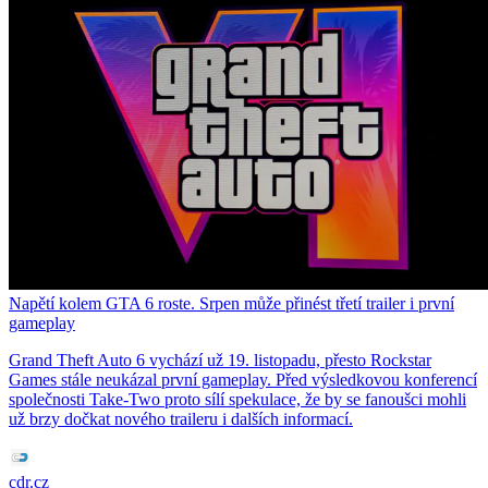
Napětí kolem GTA 6 roste. Srpen může přinést třetí trailer i první
gameplay
Grand Theft Auto 6 vychází už 19. listopadu, přesto Rockstar
Games stále neukázal první gameplay. Před výsledkovou konferencí
společnosti Take-Two proto sílí spekulace, že by se fanoušci mohli
už brzy dočkat nového traileru i dalších informací.
cdr.cz