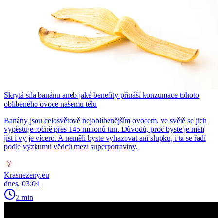
Skrytá síla banánu aneb jaké benefity přináší konzumace tohoto
oblíbeného ovoce našemu tělu
Banány jsou celosvětově nejoblíbenějším ovocem, ve světě se jich
vypěstuje ročně přes 145 milionů tun. Důvodů, proč byste je měli
jíst i vy je vícero. A neměli byste vyhazovat ani slupku, i ta se řadí
podle výzkumů vědců mezi superpotraviny.
Krasnezeny.eu
dnes, 03:04
2 min