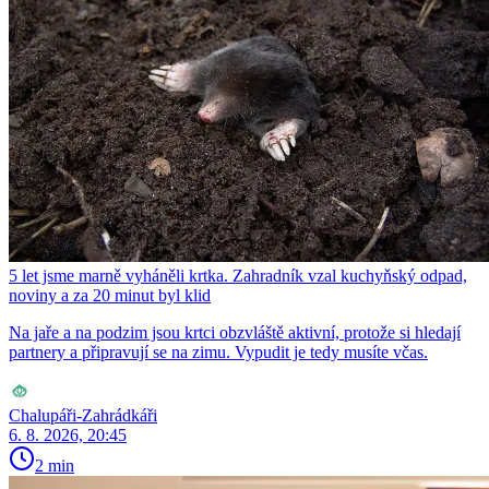
5 let jsme marně vyháněli krtka. Zahradník vzal kuchyňský odpad,
noviny a za 20 minut byl klid
Na jaře a na podzim jsou krtci obzvláště aktivní, protože si hledají
partnery a připravují se na zimu. Vypudit je tedy musíte včas.
Chalupáři-Zahrádkáři
6. 8. 2026, 20:45
2 min