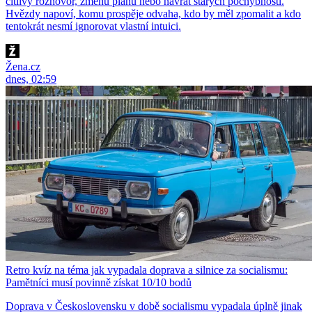
citlivý rozhovor, změnu plánů nebo návrat starých pochybností.
Hvězdy napoví, komu prospěje odvaha, kdo by měl zpomalit a kdo
tentokrát nesmí ignorovat vlastní intuici.
Žena.cz
dnes, 02:59
Retro kvíz na téma jak vypadala doprava a silnice za socialismu:
Pamětníci musí povinně získat 10/10 bodů
Doprava v Československu v době socialismu vypadala úplně jinak