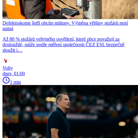
Defektoskopie šetří obcím miliony. Výměna většiny stožárů není
nutná
Až 80 % stožárů veřejného osvětlení, které obce považují za
dosloužilé, může podle měření společnosti ČEZ ESL bezpečně
sloužit i…
Volty
dnes, 01:00
1 min