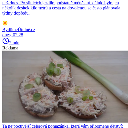
než dnes. Po silnicích jezdilo podstatně méně aut, dálnic bylo jen
několik desítek kilometrů a cesta na dovolenou se často plánovala
týdny dopředu.
BydlímeÚtulně.cz
dnes, 02:28
2 min
Reklama
Ta nejpoctivější celerová pomazánka, která vám připomene dětství: