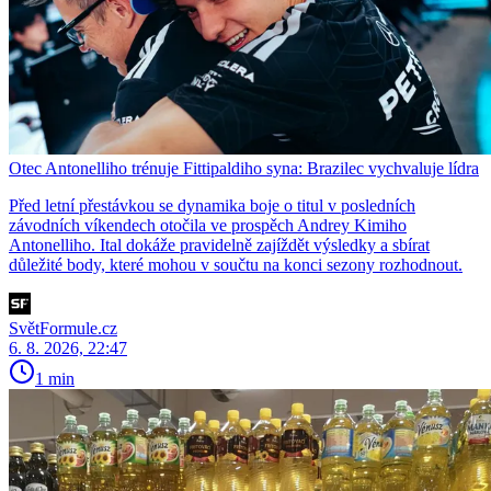
Otec Antonelliho trénuje Fittipaldiho syna: Brazilec vychvaluje lídra
Před letní přestávkou se dynamika boje o titul v posledních
závodních víkendech otočila ve prospěch Andrey Kimiho
Antonelliho. Ital dokáže pravidelně zajíždět výsledky a sbírat
důležité body, které mohou v součtu na konci sezony rozhodnout.
SvětFormule.cz
6. 8. 2026, 22:47
1 min