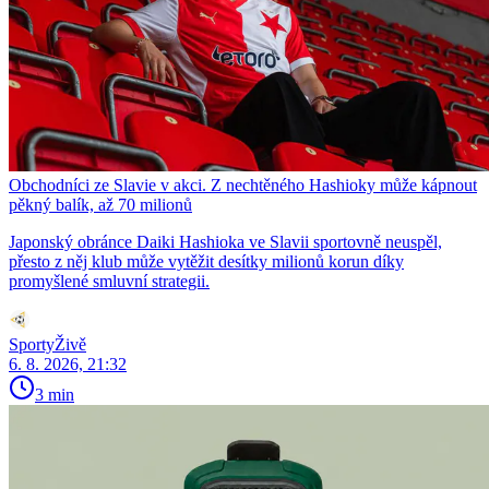
Obchodníci ze Slavie v akci. Z nechtěného Hashioky může kápnout
pěkný balík, až 70 milionů
Japonský obránce Daiki Hashioka ve Slavii sportovně neuspěl,
přesto z něj klub může vytěžit desítky milionů korun díky
promyšlené smluvní strategii.
SportyŽivě
6. 8. 2026, 21:32
3 min