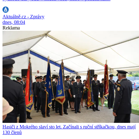
Aktuálně.cz - Zprávy
dnes, 08:04
Reklama
Hasiči z Mokrého slaví sto let. Začínali s ruční stříkačkou, dnes mají
130 členů