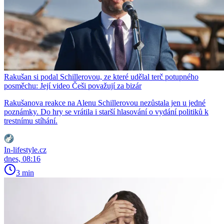
Rakušan si podal Schillerovou, ze které udělal terč potupného
posměchu: Její video Češi považují za bizár
Rakušanova reakce na Alenu Schillerovou nezůstala jen u jedné
poznámky. Do hry se vrátila i starší hlasování o vydání politiků k
trestnímu stíhání.
In-lifestyle.cz
dnes, 08:16
3 min