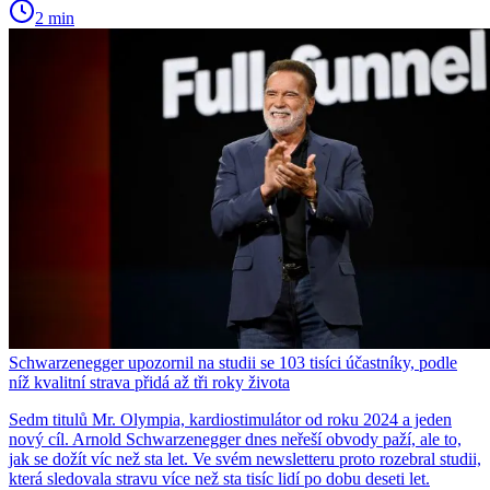
2 min
Schwarzenegger upozornil na studii se 103 tisíci účastníky, podle
níž kvalitní strava přidá až tři roky života
Sedm titulů Mr. Olympia, kardiostimulátor od roku 2024 a jeden
nový cíl. Arnold Schwarzenegger dnes neřeší obvody paží, ale to,
jak se dožít víc než sta let. Ve svém newsletteru proto rozebral studii,
která sledovala stravu více než sta tisíc lidí po dobu deseti let.