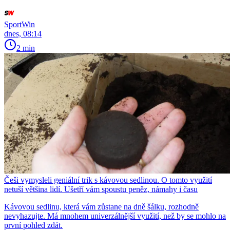
SportWin
dnes, 08:14
2 min
Češi vymysleli geniální trik s kávovou sedlinou. O tomto využití
netuší většina lidí. Ušetří vám spoustu peněz, námahy i času
Kávovou sedlinu, která vám zůstane na dně šálku, rozhodně
nevyhazujte. Má mnohem univerzálnější využití, než by se mohlo na
první pohled zdát.