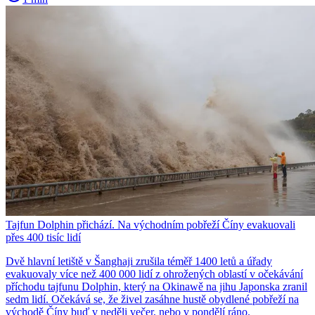
Tajfun Dolphin přichází. Na východním pobřeží Číny evakuovali
přes 400 tisíc lidí
Dvě hlavní letiště v Šanghaji zrušila téměř 1400 letů a úřady
evakuovaly více než 400 000 lidí z ohrožených oblastí v očekávání
příchodu tajfunu Dolphin, který na Okinawě na jihu Japonska zranil
sedm lidí. Očekává se, že živel zasáhne hustě obydlené pobřeží na
východě Číny buď v neděli večer, nebo v pondělí ráno.