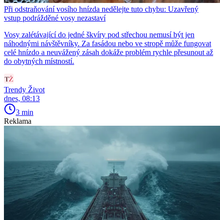
Při odstraňování vosího hnízda nedělejte tuto chybu: Uzavřený
vstup podrážděné vosy nezastaví
Vosy zalétávající do jedné škvíry pod střechou nemusí být jen
náhodnými návštěvníky. Za fasádou nebo ve stropě může fungovat
celé hnízdo a neuvážený zásah dokáže problém rychle přesunout až
do obytných místností.
Trendy Život
dnes, 08:13
3 min
Reklama