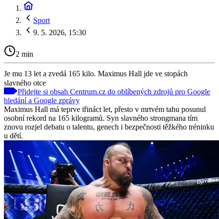
Sport
9. 5. 2026, 15:30
2 min
Je mu 13 let a zvedá 165 kilo. Maximus Hall jde ve stopách
slavného otce
Přidejte si obsah Centrum.cz do oblíbených zdrojů pro Google
hledání a Google zprávy
Maximus Hall má teprve třináct let, přesto v mrtvém tahu posunul
osobní rekord na 165 kilogramů. Syn slavného strongmana tím
znovu rozjel debatu o talentu, genech i bezpečnosti těžkého tréninku
u dětí.