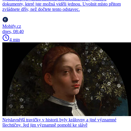
dokumenty, které jste možná viděli jednou. Uvolnit místo přitom
zvládnete dřív, než dočtete tento odstavec.
Mobify.cz
dnes, 08:40
4 min
Nejslavnější travičky v historii byly královny a jiné významné
šlechtičny. Jed jim významně pomohl ke slávě