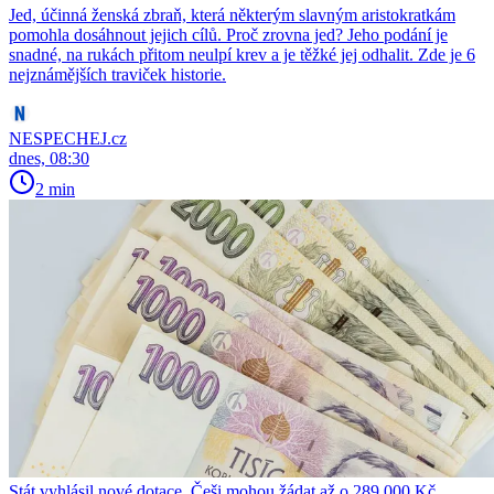
Jed, účinná ženská zbraň, která některým slavným aristokratkám
pomohla dosáhnout jejich cílů. Proč zrovna jed? Jeho podání je
snadné, na rukách přitom neulpí krev a je těžké jej odhalit. Zde je 6
nejznámějších traviček historie.
NESPECHEJ.cz
dnes, 08:30
2 min
Stát vyhlásil nové dotace. Češi mohou žádat až o 289 000 Kč