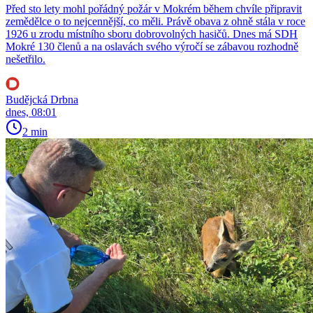
Před sto lety mohl pořádný požár v Mokrém během chvíle připravit
zemědělce o to nejcennější, co měli. Právě obava z ohně stála v roce
1926 u zrodu místního sboru dobrovolných hasičů. Dnes má SDH
Mokré 130 členů a na oslavách svého výročí se zábavou rozhodně
nešetřilo.
Budějcká Drbna
dnes, 08:01
2 min