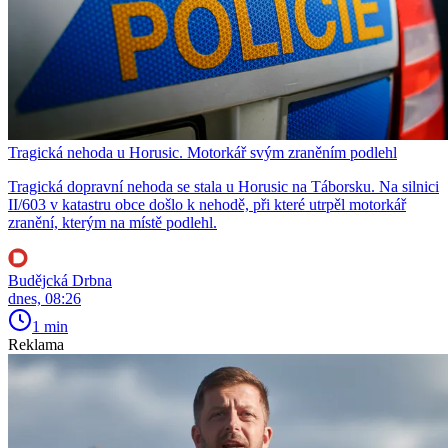
Tragická nehoda u Horusic. Motorkář svým zraněním podlehl
Tragická dopravní nehoda se stala u Horusic na Táborsku. Na silnici
II/603 v katastru obce došlo k nehodě, při které utrpěl motorkář
zranění, kterým na místě podlehl.
Budějcká Drbna
dnes, 08:26
1 min
Reklama