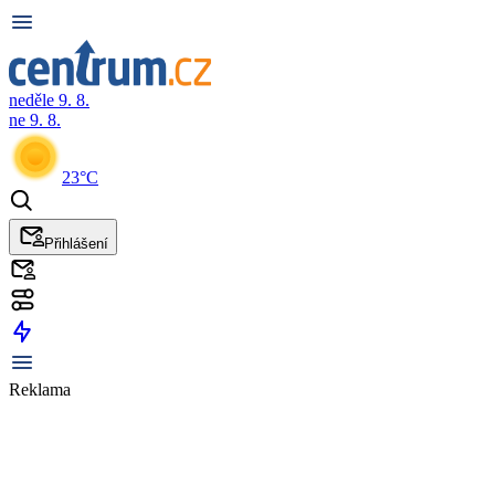
neděle 9. 8.
ne 9. 8.
23°C
Přihlášení
Reklama