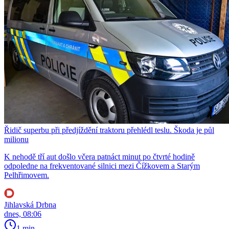
Řidič superbu při předjíždění traktoru přehlédl teslu. Škoda je půl
milionu
K nehodě tří aut došlo včera patnáct minut po čtvrté hodině
odpoledne na frekventované silnici mezi Čížkovem a Starým
Pelhřimovem.
Jihlavská Drbna
dnes, 08:06
1 min