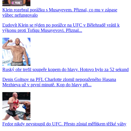
Klein rozebral porážku s Musayevem. Přiznal, co mu v zápase
vůbec nefungovalo
Ľudovít Klein se týden po porážce na UFC v Bělehradě vrátil k
výkonu proti Tofiqu Musayevovi. Přiznal...
Ruský obr trefil soupeře kopem do hlavy. Hotovo bylo za 52 sekund
Denis Goltsov na PFL Charlotte zlomil neporaženého Hasana
Mezhieva už v první minutě. Kop do hlavy při...
Fedor nikdy nevstoupil do UFC. Přesto zůstal měřítkem těžké váhy