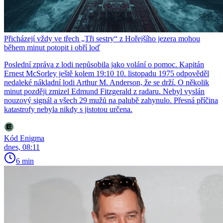
Přicházejí vždy ve třech „Tři sestry“ z Hořejšího jezera mohou
během minut potopit i obří loď
Poslední zpráva z lodi nepůsobila jako volání o pomoc. Kapitán
Ernest McSorley ještě kolem 19:10 10. listopadu 1975 odpověděl
nedaleké nákladní lodi Arthur M. Anderson, že se drží. O několik
minut později zmizel Edmund Fitzgerald z radaru. Nebyl vyslán
nouzový signál a všech 29 mužů na palubě zahynulo. Přesná příčina
katastrofy nebyla nikdy s jistotou určena.
Kód Enigma
dnes, 08:11
6 min