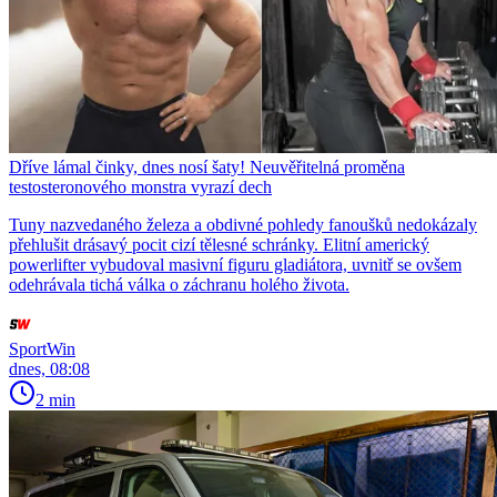
Dříve lámal činky, dnes nosí šaty! Neuvěřitelná proměna
testosteronového monstra vyrazí dech
Tuny nazvedaného železa a obdivné pohledy fanoušků nedokázaly
přehlušit drásavý pocit cizí tělesné schránky. Elitní americký
powerlifter vybudoval masivní figuru gladiátora, uvnitř se ovšem
odehrávala tichá válka o záchranu holého života.
SportWin
dnes, 08:08
2 min