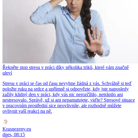
Řekněte stop stresu v práci díky několika triků, které vám značně
uleví
Stresu v práci se čas od času nevyhne žádná z vás. Schválně si teď
položte ruku na srdce a upřímně si odpovězte, kdy jste naposledy
zažily klidný den v práci, kdy vás nic nerozčílilo, netrápilo ani
nestresovalo. Správě, už si ani nepamatujete, viďte? Stresové situace
v pracovním prostřední sice neovlivníte, ale rozhodně můžete
ovlivnit vaší reakci na ně.
Krasnezeny.eu
dnes, 08:15