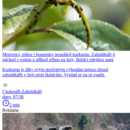
Mravenci, mšice i housenky nesnášejí kurkumu. Zahrádkáři ji
míchají s vodou a stříkají přímo na listy, škůdci odejdou sami
Kurkuma je díky svým nesčetným výhodám tajnou zbraní
zahrádkářů v boji proti škůdcům. Vyplatí se na ni vsadit.
Chalupáři-Zahrádkáři
dnes, 07:58
2 min
Reklama