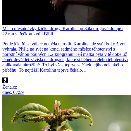
Místo přesnídávky lžička drogy. Karolína přežila drogové doupě i
22 ran vařečkou kvůli Bibli
Podle lékařů se vůbec neměla narodit. Karolína ale svůj boj o život
vyhrála. Přišla na svět na konci sedmého měsíce těhotenství s
porodní váhou pouhých 1,2 kilogramu. Její matka byla v té době už
téměř devět let závislá na drogách, které si během celého těhotenství
aplikovala nitrožilně. To byl však teprve začátek jejího nelehkého
příběhu. To nejtěžší Karolínu teprve čekalo…
Žena.cz
dnes, 07:59