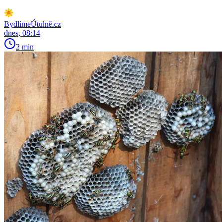
BydlímeÚtulně.cz
dnes, 08:14
2 min