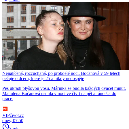
Nenalíčená, rozcuchaná, po probdělé noci. Bočanová v 59 letech
pečuje o dceru, které je 25 a nikdy nedospěje
Pes ukradl plyšovou vosu. Márinka se budila každých dvacet minut.
Mahulena Bočanová usnula v noci ve čtvrt na pět a ráno šla do
práce.
VIPživot.cz
dnes, 07:50
3 min