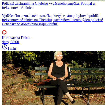
Policisté zachránili na Chebsku vyděšeného srnečka. Pobíhal u
frekventované silnice
Vyděšeného a zmateného srnečka, který se sám pohyboval poblíž
frekventované silnice na Chebsku, zachraňovali tento týden policisté
z chebského dopravního inspektorátu.
Karlovarská Drbna
dnes, 08:00
1 min