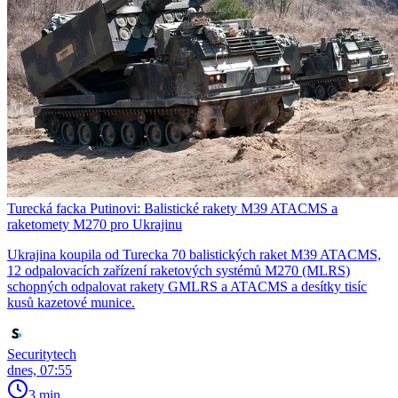
Turecká facka Putinovi: Balistické rakety M39 ATACMS a
raketomety M270 pro Ukrajinu
Ukrajina koupila od Turecka 70 balistických raket M39 ATACMS,
12 odpalovacích zařízení raketových systémů M270 (MLRS)
schopných odpalovat rakety GMLRS a ATACMS a desítky tisíc
kusů kazetové munice.
Securitytech
dnes, 07:55
3 min