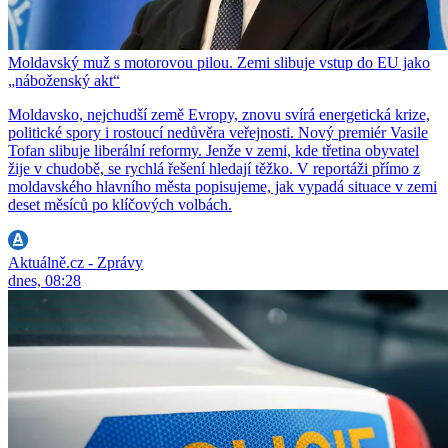
Moldavský muž s motorovou pilou. Zemi slibuje vstup do EU jako
„náboženský akt“
Moldavsko, nejchudší země Evropy, znovu svírá energetická krize,
politické spory i rostoucí nedůvěra veřejnosti. Nový premiér Vasile
Tofan slibuje liberální reformy. Jenže v zemi, kde třetina obyvatel
žije v chudobě, se rychlá řešení hledají těžko. V reportáži přímo z
moldavského hlavního města popisujeme, jak vypadá situace v zemi
deset měsíců po klíčových volbách.
Aktuálně.cz - Zprávy
dnes, 08:28