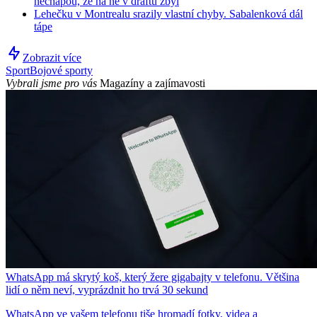
nechápou, že na ně v draftu zbyl
Lehečku v Montrealu srazily vlastní chyby. Sabalenková dál
tápe
Zobrazit více
Sport
Bojové sporty
Vybrali jsme pro vás
Magazíny a zajímavosti
WhatsApp má skrytý koš, který žere gigabajty v telefonu. Většina
lidí o něm neví, vyprázdnit ho trvá 30 sekund
WhatsApp ve vašem telefonu tiše hromadí fotky, videa a