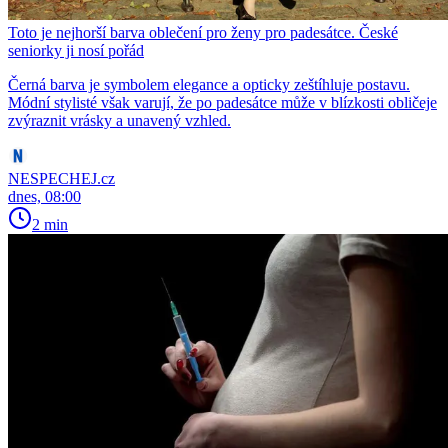
Toto je nejhorší barva oblečení pro ženy pro padesátce. České
seniorky ji nosí pořád
Černá barva je symbolem elegance a opticky zeštíhluje postavu.
Módní stylisté však varují, že po padesátce může v blízkosti obličeje
zvýraznit vrásky a unavený vzhled.
NESPECHEJ.cz
dnes, 08:00
2 min