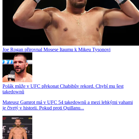
Joe Rogan přirovnal Mosese Itaumu k Mikeu Tysonovi
Polák může v UFC překonat Chabibův rekord. Chybí mu šest
takedownů
Mateusz Gamrot má v UFC 54 takedownů a mezi lehkými vahami
je čtvrtý v historii. Pokud proti Quillanu...