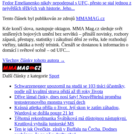
Fedor Emelianenko nikdy nepodepsal s UFC, přesto se stal jednou z
největších těžkých vah historie. Jeho...
Tento článek byl publikován ze zdrojů
MMAMAG.cz
Kde končí slova, nastupuje oktagon. MMA Mag.cz sleduje svět
smíšených bojových umění bez servítků – přináší novinky, rozbory
zápasů, přestupy, statistiky i zákulisní dění ze světa, kde rozhodují
vteřiny, taktika a tvrdý trénink. Čtenáři se dostanou k informacím o
domácí i světové scéně – od UFC...
Všechny články tohoto autora →
Další články z kategorie
Sport
Schwarzenegger upozornil na studii se 103 tisíci účastníky,
podle níž kvalitní strava přidá až tři roky života
Dříve lámal činky, dnes nosí šaty! Neuvěřitelná proměna
testosteronového monstra vyrazí dech
Krásná atletka přišla o život. Její skon je zatím záhadou,
Wardová se dožila pouze 21 let
Těhotná rekordmanka Švábíková má důstojnou nástupkyni.
Krutilová vyhrála juniorské MS
Ten je jak Ovečkin, zírali v Buffalu na Čecha. Dodnes