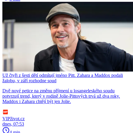
Už čtyři z šesti dětí odmítají jméno Pitt. Zahara a Maddox podali
žalobu, v září rozhodne soud
Dvě nové petice na změnu příjmení u losangeleského soudu
potvrzují trend, který v rodině Jolie-Pittových trvá už dva roky.
Maddox i Zahara chtějí být jen Jolie.
VIPživot.cz
dnes, 07:53
4 min