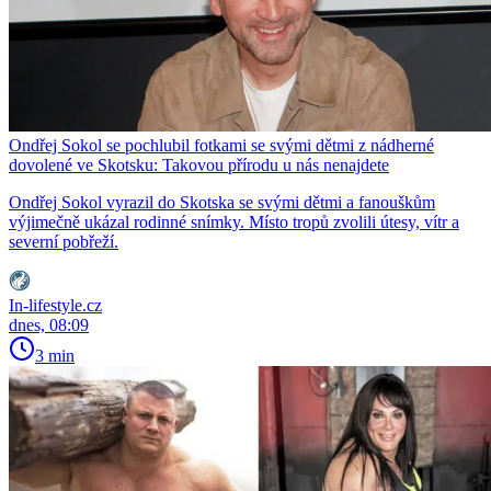
Ondřej Sokol se pochlubil fotkami se svými dětmi z nádherné
dovolené ve Skotsku: Takovou přírodu u nás nenajdete
Ondřej Sokol vyrazil do Skotska se svými dětmi a fanouškům
výjimečně ukázal rodinné snímky. Místo tropů zvolili útesy, vítr a
severní pobřeží.
In-lifestyle.cz
dnes, 08:09
3 min