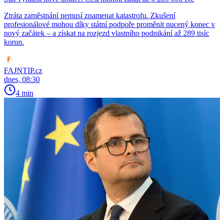
Ztráta zaměstnání nemusí znamenat katastrofu. Zkušení
profesionálové mohou díky státní podpoře proměnit nucený konec v
nový začátek – a získat na rozjezd vlastního podnikání až 289 tisíc
korun.
FAJNTIP.cz
dnes, 08:30
4 min