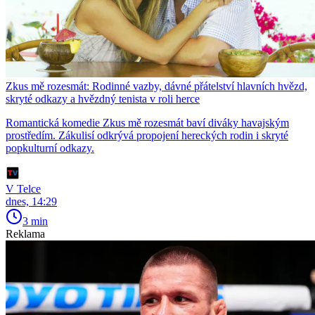
Zkus mě rozesmát: Rodinné vazby, dávné přátelství hlavních hvězd,
skryté odkazy a hvězdný tenista v roli herce
Romantická komedie Zkus mě rozesmát baví diváky havajským
prostředím. Zákulisí odkrývá propojení hereckých rodin i skryté
popkulturní odkazy.
V Telce
dnes, 14:29
3 min
Reklama