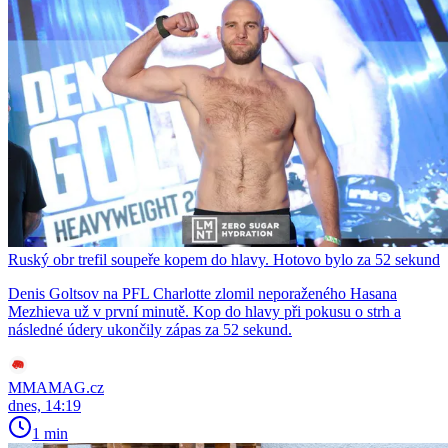
Ruský obr trefil soupeře kopem do hlavy. Hotovo bylo za 52 sekund
Denis Goltsov na PFL Charlotte zlomil neporaženého Hasana
Mezhieva už v první minutě. Kop do hlavy při pokusu o strh a
následné údery ukončily zápas za 52 sekund.
MMAMAG.cz
dnes, 14:19
1 min