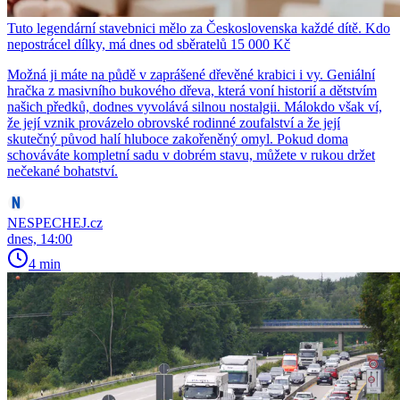
Tuto legendární stavebnici mělo za Československa každé dítě. Kdo
nepostrácel dílky, má dnes od sběratelů 15 000 Kč
Možná ji máte na půdě v zaprášené dřevěné krabici i vy. Geniální
hračka z masivního bukového dřeva, která voní historií a dětstvím
našich předků, dodnes vyvolává silnou nostalgii. Málokdo však ví,
že její vznik provázelo obrovské rodinné zoufalství a že její
skutečný původ halí hluboce zakořeněný omyl. Pokud doma
schováváte kompletní sadu v dobrém stavu, můžete v rukou držet
nečekané bohatství.
NESPECHEJ.cz
dnes, 14:00
4 min