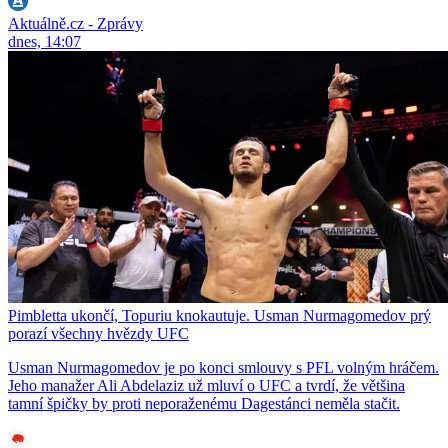
Aktuálně.cz - Zprávy
dnes, 14:07
Pimbletta ukončí, Topuriu knokautuje. Usman Nurmagomedov prý
porazí všechny hvězdy UFC
Usman Nurmagomedov je po konci smlouvy s PFL volným hráčem.
Jeho manažer Ali Abdelaziz už mluví o UFC a tvrdí, že většina
tamní špičky by proti neporaženému Dagestánci neměla stačit.