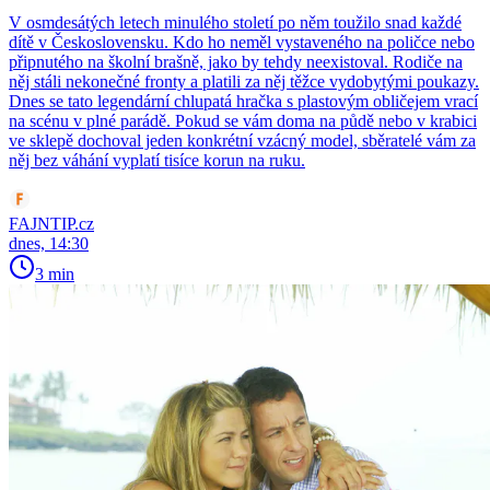
V osmdesátých letech minulého století po něm toužilo snad každé
dítě v Československu. Kdo ho neměl vystaveného na poličce nebo
připnutého na školní brašně, jako by tehdy neexistoval. Rodiče na
něj stáli nekonečné fronty a platili za něj těžce vydobytými poukazy.
Dnes se tato legendární chlupatá hračka s plastovým obličejem vrací
na scénu v plné parádě. Pokud se vám doma na půdě nebo v krabici
ve sklepě dochoval jeden konkrétní vzácný model, sběratelé vám za
něj bez váhání vyplatí tisíce korun na ruku.
FAJNTIP.cz
dnes, 14:30
3 min