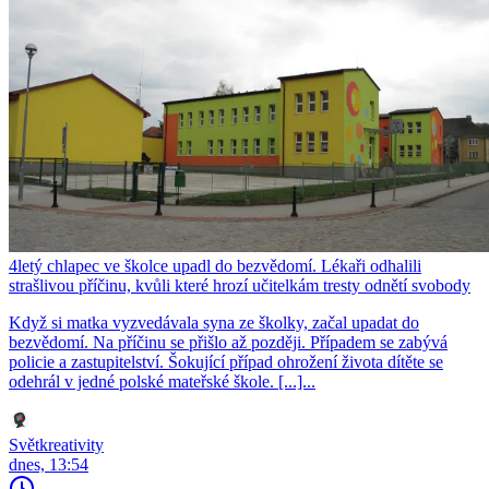
4letý chlapec ve školce upadl do bezvědomí. Lékaři odhalili
strašlivou příčinu, kvůli které hrozí učitelkám tresty odnětí svobody
Když si matka vyzvedávala syna ze školky, začal upadat do
bezvědomí. Na příčinu se přišlo až později. Případem se zabývá
policie a zastupitelství. Šokující případ ohrožení života dítěte se
odehrál v jedné polské mateřské škole. [...]...
Světkreativity
dnes, 13:54