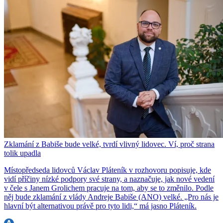
Zklamání z Babiše bude velké, tvrdí vlivný lidovec. Ví, proč strana
tolik upadla
Místopředseda lidovců Václav Pláteník v rozhovoru popisuje, kde
vidí příčiny nízké podpory své strany, a naznačuje, jak nové vedení
v čele s Janem Grolichem pracuje na tom, aby se to změnilo. Podle
něj bude zklamání z vlády Andreje Babiše (ANO) velké. „Pro nás je
hlavní být alternativou právě pro tyto lidi,“ má jasno Pláteník.