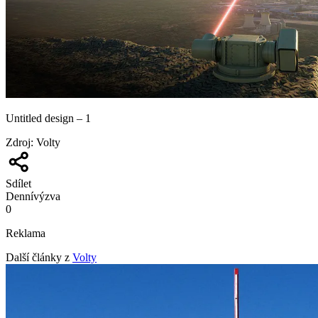
Untitled design – 1
Zdroj
:
Volty
Sdílet
Denní
výzva
0
Reklama
Další články z
Volty