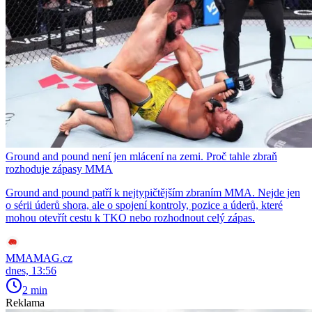
Ground and pound není jen mlácení na zemi. Proč tahle zbraň
rozhoduje zápasy MMA
Ground and pound patří k nejtypičtějším zbraním MMA. Nejde jen
o sérii úderů shora, ale o spojení kontroly, pozice a úderů, které
mohou otevřít cestu k TKO nebo rozhodnout celý zápas.
MMAMAG.cz
dnes, 13:56
2 min
Reklama