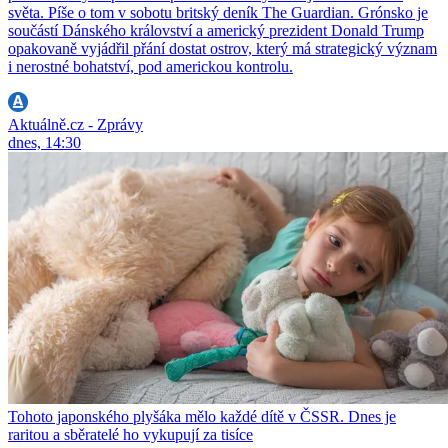
světa. Píše o tom v sobotu britský deník The Guardian. Grónsko je
součástí Dánského království a americký prezident Donald Trump
opakovaně vyjádřil přání dostat ostrov, který má strategický význam
i nerostné bohatství, pod americkou kontrolu.
Aktuálně.cz - Zprávy
dnes, 14:30
Tohoto japonského plyšáka mělo každé dítě v ČSSR. Dnes je
raritou a sběratelé ho vykupují za tisíce