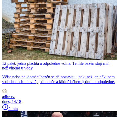
12 palet, jedna plachta a odpoledne volna. Tenhle bazén stojí míň
než víkend u vody
Věřte nebo ne, domácí bazén se dá postavit i jinak, než jen nákupem
v obchodech – levně, jednoduše a klidně během jednoho odpoledne.
adbz.cz
dnes, 14:18
2 min