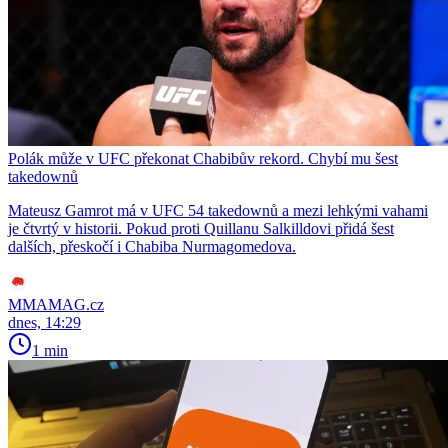
Polák může v UFC překonat Chabibův rekord. Chybí mu šest
takedownů
Mateusz Gamrot má v UFC 54 takedownů a mezi lehkými vahami
je čtvrtý v historii. Pokud proti Quillanu Salkilldovi přidá šest
dalších, přeskočí i Chabiba Nurmagomedova.
MMAMAG.cz
dnes, 14:29
1 min