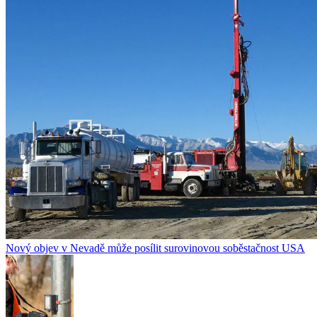
Nový objev v Nevadě může posílit surovinovou soběstačnost USA