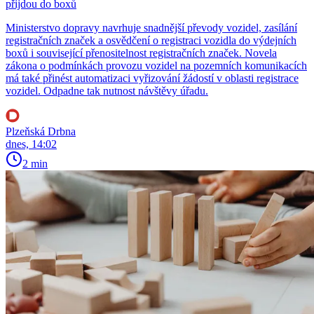
přijdou do boxů
Ministerstvo dopravy navrhuje snadnější převody vozidel, zasílání
registračních značek a osvědčení o registraci vozidla do výdejních
boxů i související přenositelnost registračních značek. Novela
zákona o podmínkách provozu vozidel na pozemních komunikacích
má také přinést automatizaci vyřizování žádostí v oblasti registrace
vozidel. Odpadne tak nutnost návštěvy úřadu.
Plzeňská Drbna
dnes, 14:02
2 min