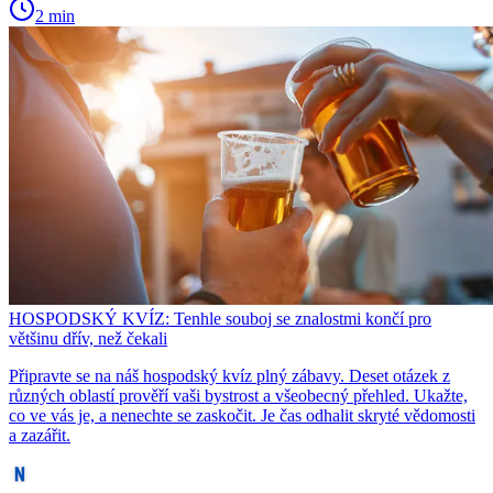
2 min
HOSPODSKÝ KVÍZ: Tenhle souboj se znalostmi končí pro
většinu dřív, než čekali
Připravte se na náš hospodský kvíz plný zábavy. Deset otázek z
různých oblastí prověří vaši bystrost a všeobecný přehled. Ukažte,
co ve vás je, a nenechte se zaskočit. Je čas odhalit skryté vědomosti
a zazářit.