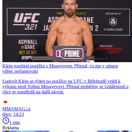
Klein rozebral porážku s Musayevem. Přiznal, co mu v zápase
vůbec nefungovalo
Ľudovít Klein se týden po porážce na UFC v Bělehradě vrátil k
výkonu proti Tofiqu Musayevovi. Přiznal problémy se vzdáleností a
chce se soustředit na další návrat.
MMAMAG.cz
dnes, 14:23
1 min
Reklama