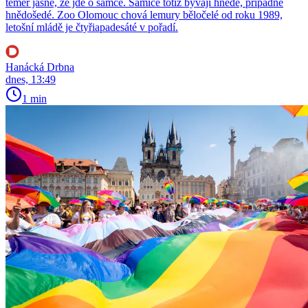
téměř jasné, že jde o samce. Samice totiž bývají hnědé, případně
hnědošedé. Zoo Olomouc chová lemury běločelé od roku 1989,
letošní mládě je čtyřiapadesáté v pořadí.
Hanácká Drbna
dnes, 13:49
1 min