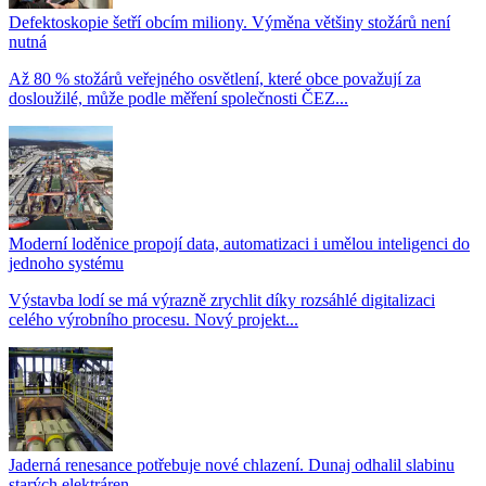
Defektoskopie šetří obcím miliony. Výměna většiny stožárů není
nutná
Až 80 % stožárů veřejného osvětlení, které obce považují za
dosloužilé, může podle měření společnosti ČEZ...
Moderní loděnice propojí data, automatizaci i umělou inteligenci do
jednoho systému
Výstavba lodí se má výrazně zrychlit díky rozsáhlé digitalizaci
celého výrobního procesu. Nový projekt...
Jaderná renesance potřebuje nové chlazení. Dunaj odhalil slabinu
starých elektráren