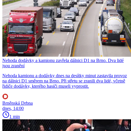
Nehoda dodávky a kamionu zavřela dálnici D1 na Brno. Dva lidé
jsou zranění
Nehoda kamionu a dodávky dnes na desítky minut zastavila provoz
na dálnici D1 směrem na Brno. Při střetu se zranili dva lidé, včetně
řidiče dodávky, kterého hasiči museli vyprostit.
Brněnská Drbna
dnes, 14:00
1 min