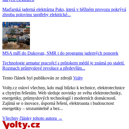
Maďarská jaderná elektrárna Paks, která v běžném provozu pokrývá
zhruba polovinu spotřeby elektrické...
MSA míří do Dukovan, SMR i do programu jaderných ponorek
Technologie armatur pracující s průtokem médií je známá po staletí.
Rozmach průmyslové revoluce a především...
Tento článek byl publikován ze zdrojů
Volty
Volty.cz osloví všechny, kdo mají blízko k technice, elektrotechnice
a chytrým řešením. Web sleduje novinky ze světa elektrotechniky,
energetiky, průmyslových technologií i moderních domácností.
Zajímá se o inovace, úsporná řešení, elektroauta i budoucnost
energetiky – srozumitelně a bez...
Všechny články tohoto autora →