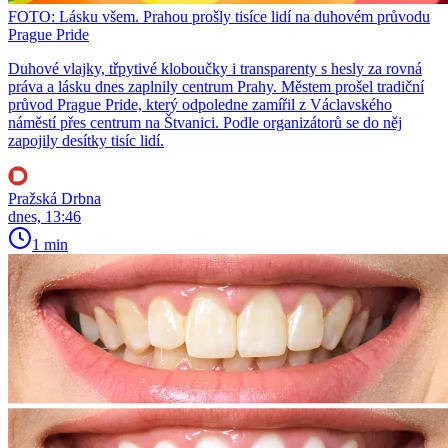
FOTO: Lásku všem. Prahou prošly tisíce lidí na duhovém průvodu
Prague Pride
Duhové vlajky, třpytivé kloboučky i transparenty s hesly za rovná
práva a lásku dnes zaplnily centrum Prahy. Městem prošel tradiční
průvod Prague Pride, který odpoledne zamířil z Václavského
náměstí přes centrum na Štvanici. Podle organizátorů se do něj
zapojily desítky tisíc lidí.
Pražská Drbna
dnes, 13:46
1 min