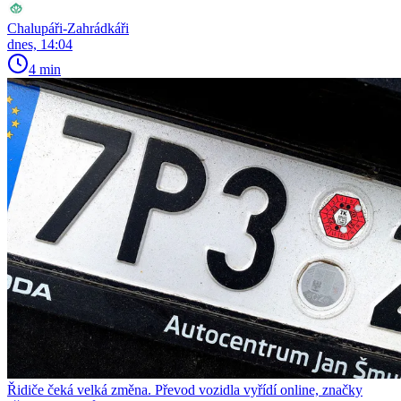
Chalupáři-Zahrádkáři
dnes, 14:04
4 min
Řidiče čeká velká změna. Převod vozidla vyřídí online, značky