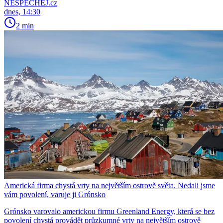
NESPECHEJ.cz
dnes, 14:30
2 min
Americká firma chystá vrty na největším ostrově světa. Nedali jsme
vám povolení, varuje ji Grónsko
Grónsko varovalo americkou firmu Greenland Energy, která se bez
povolení chystá provádět průzkumné vrty na největším ostrově