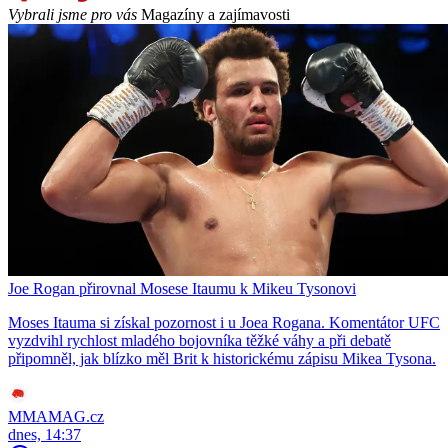
Vybrali jsme pro vás
Magazíny a zajímavosti
Joe Rogan přirovnal Mosese Itaumu k Mikeu Tysonovi
Moses Itauma si získal pozornost i u Joea Rogana. Komentátor UFC
vyzdvihl rychlost mladého bojovníka těžké váhy a při debatě
připomněl, jak blízko měl Brit k historickému zápisu Mikea Tysona.
MMAMAG.cz
dnes, 14:37