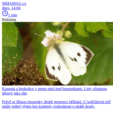
MMAMAG.cz
dnes, 14:04
1 min
Reklama
Kapusta a brokolice v srpnu mizí pod housenkami. Listy zůstanou
děravé jako síto
Právě se líhnou housenky druhé generace bělásků. U košťálovin teď
může jediný týden bez kontroly rozhodnout o ztrátě úrody.