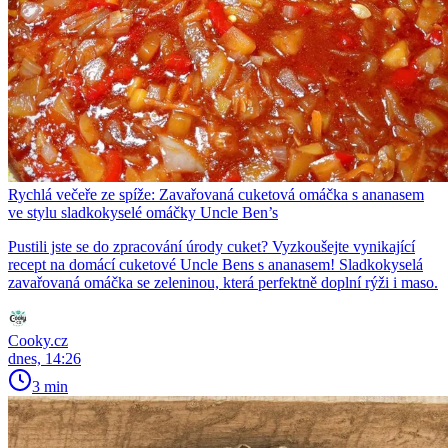
Rychlá večeře ze spíže: Zavařovaná cuketová omáčka s ananasem
ve stylu sladkokyselé omáčky Uncle Ben’s
Pustili jste se do zpracování úrody cuket? Vyzkoušejte vynikající
recept na domácí cuketové Uncle Bens s ananasem! Sladkokyselá
zavařovaná omáčka se zeleninou, která perfektně doplní rýži i maso.
Cooky.cz
dnes, 14:26
3 min