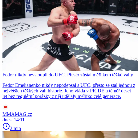
Fedor nikdy nevstoupil do UFC. Přesto zůstal měřítkem těžké váhy
Fedor Emelianenko nikdy nepodepsal s UFC, přesto se stal jednou z
největších těžkých vah historie. Jeho vláda v PRIDE a téměř deset
let bez regulérní porážky z něj udělaly měřítko celé generace.
MMAMAG.cz
dnes, 14:11
2 min