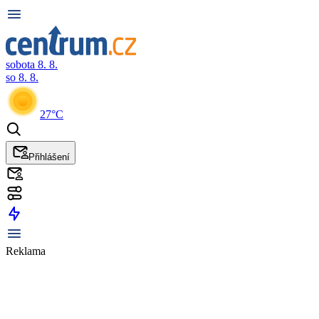
sobota 8. 8.
so 8. 8.
27°C
Přihlášení
Reklama