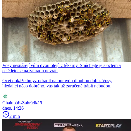
Vosy nesnášejí vůni dvou olejů z lékárny. Smíchejte je s octem a
celé léto se na zahradu nevrátí
Ocet dokáže hmyz odradit na opravdu dlouhou dobu. Vosy,
hledající něco dobrého, vás tak už zaručeně trápit nebudou.
Chalupáři-Zahrádkáři
dnes, 14:26
2 min