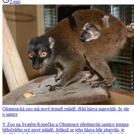
2 min
Olomoucká zoo má nové lemuří mládě. Bílá hlava napovídá, že jde
o samce
V Zoo na Svatém Kopečku u Olomouce představila samice lemura
běločelého své nové mládě. Jelikož se jeho hlava bíle zbarvila, je