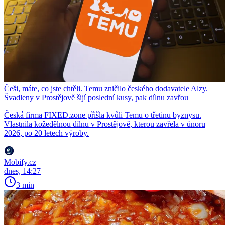
Češi, máte, co jste chtěli. Temu zničilo českého dodavatele Alzy.
Švadleny v Prostějově šijí poslední kusy, pak dílnu zavřou
Česká firma FIXED.zone přišla kvůli Temu o třetinu byznysu.
Vlastnila kožedělnou dílnu v Prostějově, kterou zavřela v únoru
2026, po 20 letech výroby.
Mobify.cz
dnes, 14:27
3 min