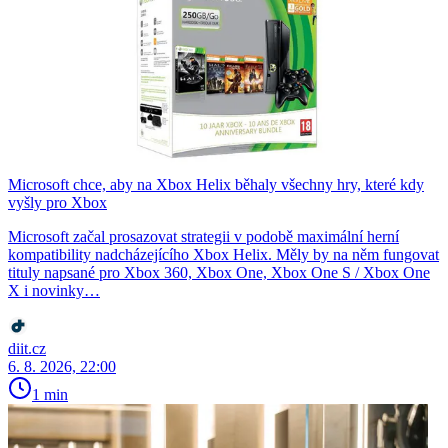
Microsoft chce, aby na Xbox Helix běhaly všechny hry, které kdy
vyšly pro Xbox
Microsoft začal prosazovat strategii v podobě maximální herní
kompatibility nadcházejícího Xbox Helix. Měly by na něm fungovat
tituly napsané pro Xbox 360, Xbox One, Xbox One S / Xbox One
X i novinky…
diit.cz
6. 8. 2026, 22:00
1 min