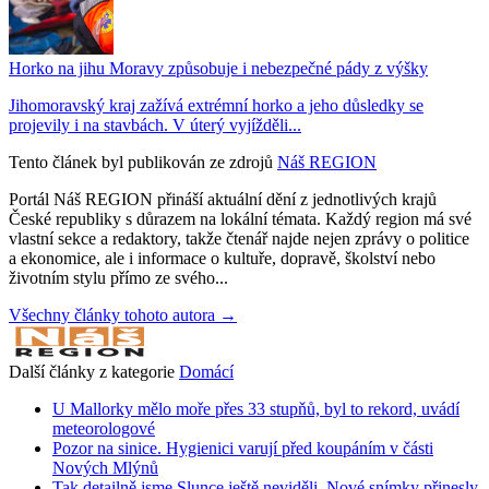
Horko na jihu Moravy způsobuje i nebezpečné pády z výšky
Jihomoravský kraj zažívá extrémní horko a jeho důsledky se
projevily i na stavbách. V úterý vyjížděli...
Tento článek byl publikován ze zdrojů
Náš REGION
Portál Náš REGION přináší aktuální dění z jednotlivých krajů
České republiky s důrazem na lokální témata. Každý region má své
vlastní sekce a redaktory, takže čtenář najde nejen zprávy o politice
a ekonomice, ale i informace o kultuře, dopravě, školství nebo
životním stylu přímo ze svého...
Všechny články tohoto autora →
Další články z kategorie
Domácí
U Mallorky mělo moře přes 33 stupňů, byl to rekord, uvádí
meteorologové
Pozor na sinice. Hygienici varují před koupáním v části
Nových Mlýnů
Tak detailně jsme Slunce ještě neviděli. Nové snímky přinesly