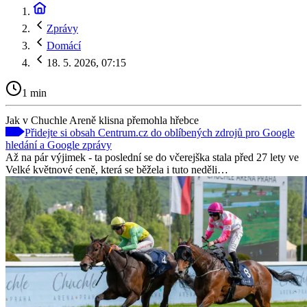
Zprávy
Domácí
18. 5. 2026, 07:15
1 min
Jak v Chuchle Areně klisna přemohla hřebce
Přidejte si obsah Centrum.cz do oblíbených zdrojů pro Google
hledání a Google zprávy
Až na pár výjimek - ta poslední se do včerejška stala před 27 lety ve
Velké květnové ceně, která se běžela i tuto neděli…