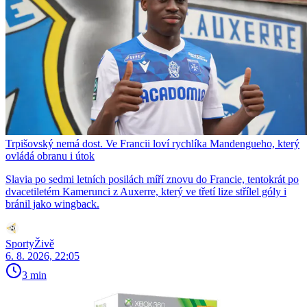
Trpišovský nemá dost. Ve Francii loví rychlíka Mandengueho, který
ovládá obranu i útok
Slavia po sedmi letních posilách míří znovu do Francie, tentokrát po
dvacetiletém Kamerunci z Auxerre, který ve třetí lize střílel góly i
bránil jako wingback.
SportyŽivě
6. 8. 2026, 22:05
3 min