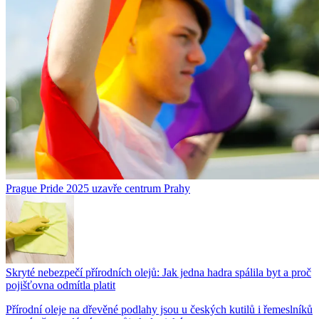
Prague Pride 2025 uzavře centrum Prahy
Skryté nebezpečí přírodních olejů: Jak jedna hadra spálila byt a proč
pojišťovna odmítla platit
Přírodní oleje na dřevěné podlahy jsou u českých kutilů i řemeslníků