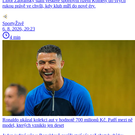
Libor Zábranský stáhl veškeré sportovní řízení Komety do svých
rukou právě ve chvíli, kdy klub míří do nové éry.
SportyŽivě
6. 8. 2026, 20:23
4 min
Ronaldo ukázal kolekci aut v hodnotě 700 milionů Kč. Patří mezi ně
model, kterých vzniklo jen deset