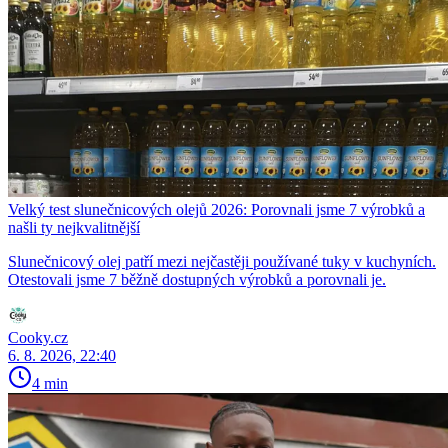
Velký test slunečnicových olejů 2026: Porovnali jsme 7 výrobků a
našli ty nejkvalitnější
Slunečnicový olej patří mezi nejčastěji používané tuky v kuchyních.
Otestovali jsme 7 běžně dostupných výrobků a porovnali je.
Cooky.cz
6. 8. 2026, 22:40
4 min