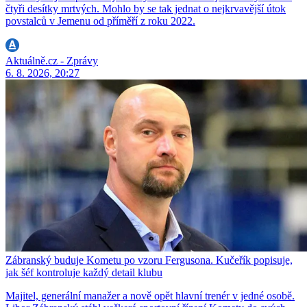
čtyři desítky mrtvých. Mohlo by se tak jednat o nejkrvavější útok
povstalců v Jemenu od příměří z roku 2022.
Aktuálně.cz - Zprávy
6. 8. 2026, 20:27
Zábranský buduje Kometu po vzoru Fergusona. Kučeřík popisuje,
jak šéf kontroluje každý detail klubu
Majitel, generální manažer a nově opět hlavní trenér v jedné osobě.