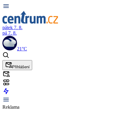
pátek 7. 8.
pá 7. 8.
21°C
Přihlášení
Reklama