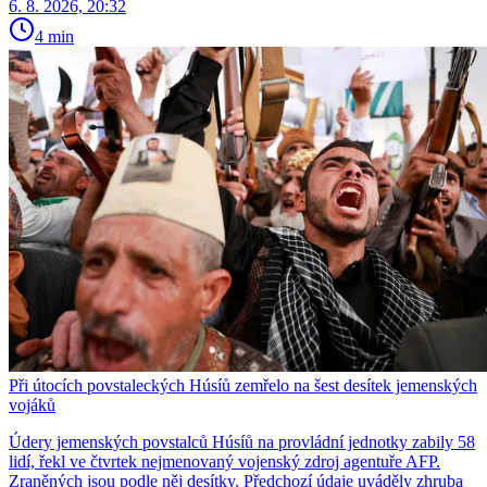
6. 8. 2026, 20:32
4 min
Při útocích povstaleckých Húsíů zemřelo na šest desítek jemenských
vojáků
Údery jemenských povstalců Húsíů na provládní jednotky zabily 58
lidí, řekl ve čtvrtek nejmenovaný vojenský zdroj agentuře AFP.
Zraněných jsou podle něj desítky. Předchozí údaje uváděly zhruba