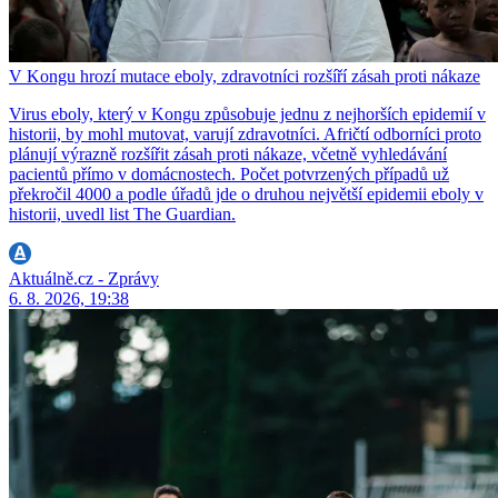
V Kongu hrozí mutace eboly, zdravotníci rozšíří zásah proti nákaze
Virus eboly, který v Kongu způsobuje jednu z nejhorších epidemií v
historii, by mohl mutovat, varují zdravotníci. Afričtí odborníci proto
plánují výrazně rozšířit zásah proti nákaze, včetně vyhledávání
pacientů přímo v domácnostech. Počet potvrzených případů už
překročil 4000 a podle úřadů jde o druhou největší epidemii eboly v
historii, uvedl list The Guardian.
Aktuálně.cz - Zprávy
6. 8. 2026, 19:38