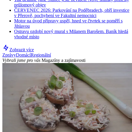
průlomový objev
ČERVENEC 2026: Parkování na Poděbradech, obří investice
v Přerově, pochybení ve Fakultní nemocnici
Motor na úvod přípravy uspěl, hned ve čtvrtek se poměří s
Jihlavou
Ostravu ozdobí nový mural s Milanem Barošem. Baník hledá
vhodné místo
Zobrazit více
Zprávy
Domácí
Regionální
Vybrali jsme pro vás
Magazíny a zajímavosti