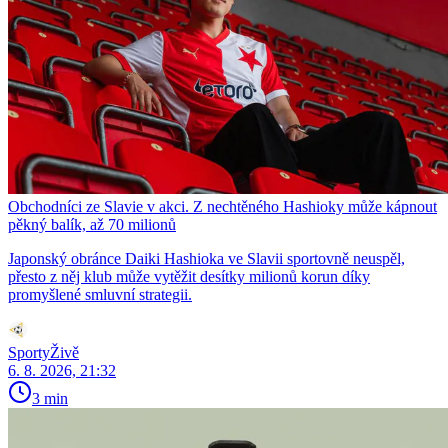
Obchodníci ze Slavie v akci. Z nechtěného Hashioky může kápnout
pěkný balík, až 70 milionů
Japonský obránce Daiki Hashioka ve Slavii sportovně neuspěl,
přesto z něj klub může vytěžit desítky milionů korun díky
promyšlené smluvní strategii.
SportyŽivě
6. 8. 2026, 21:32
3 min