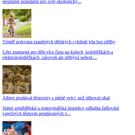
nesmírně populární pro svůj ekologický...
Téměř polovina zraněných dětských cyklistů jela bez přilby
Léto znamená pro děti více času na kolech, koloběžkách a
elektrokoloběžkách, zároveň ale přibývá nehod....
Albert prodával těstoviny s méně vejci, než sliboval obal
Státní zemědělská a potravinářská inspekce odhalila falšování
vaječných těstovin prodávaných v...