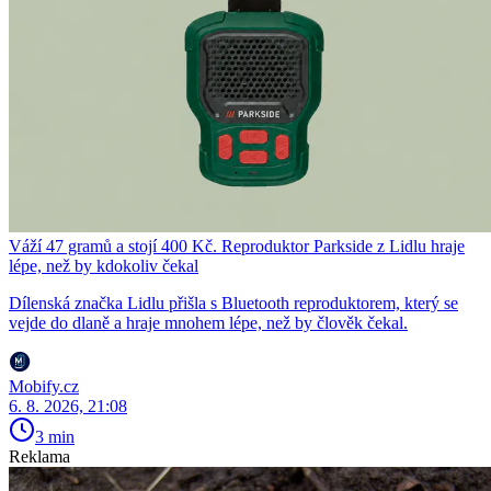
Váží 47 gramů a stojí 400 Kč. Reproduktor Parkside z Lidlu hraje
lépe, než by kdokoliv čekal
Dílenská značka Lidlu přišla s Bluetooth reproduktorem, který se
vejde do dlaně a hraje mnohem lépe, než by člověk čekal.
Mobify.cz
6. 8. 2026, 21:08
3 min
Reklama