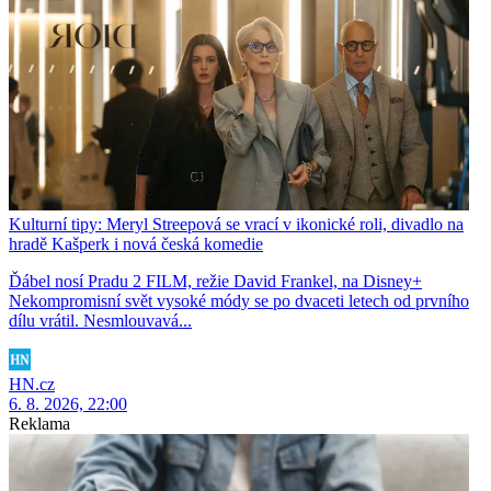
Kulturní tipy: Meryl Streepová se vrací v ikonické roli, divadlo na
hradě Kašperk i nová česká komedie
Ďábel nosí Pradu 2 FILM, režie David Frankel, na Disney+
Nekompromisní svět vysoké módy se po dvaceti letech od prvního
dílu vrátil. Nesmlouvavá...
HN.cz
6. 8. 2026, 22:00
Reklama