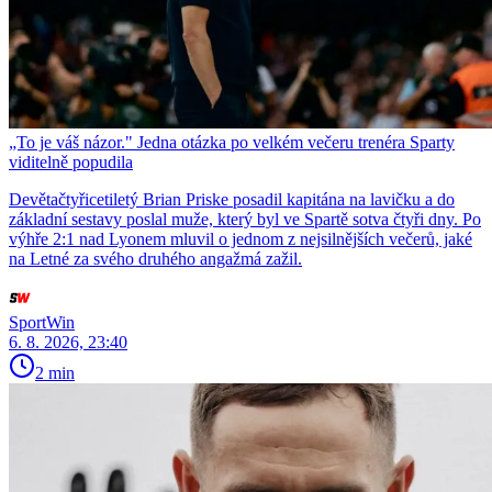
„To je váš názor." Jedna otázka po velkém večeru trenéra Sparty
viditelně popudila
Devětačtyřicetiletý Brian Priske posadil kapitána na lavičku a do
základní sestavy poslal muže, který byl ve Spartě sotva čtyři dny. Po
výhře 2:1 nad Lyonem mluvil o jednom z nejsilnějších večerů, jaké
na Letné za svého druhého angažmá zažil.
SportWin
6. 8. 2026, 23:40
2 min