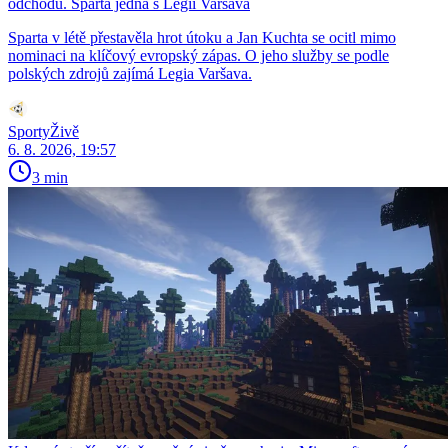
odchodu. Sparta jedná s Legií Varšava
Sparta v létě přestavěla hrot útoku a Jan Kuchta se ocitl mimo
nominaci na klíčový evropský zápas. O jeho služby se podle
polských zdrojů zajímá Legia Varšava.
SportyŽivě
6. 8. 2026, 19:57
3 min