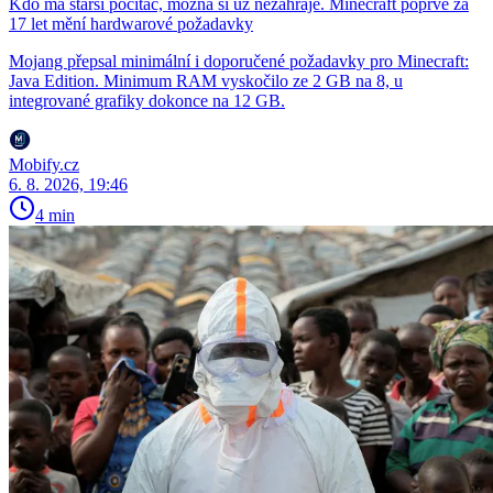
Kdo má starší počítač, možná si už nezahraje. Minecraft poprvé za
17 let mění hardwarové požadavky
Mojang přepsal minimální i doporučené požadavky pro Minecraft:
Java Edition. Minimum RAM vyskočilo ze 2 GB na 8, u
integrované grafiky dokonce na 12 GB.
Mobify.cz
6. 8. 2026, 19:46
4 min