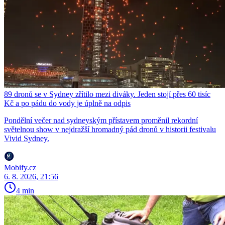
89 dronů se v Sydney zřítilo mezi diváky. Jeden stojí přes 60 tisíc
Kč a po pádu do vody je úplně na odpis
Pondělní večer nad sydneyským přístavem proměnil rekordní
světelnou show v nejdražší hromadný pád dronů v historii festivalu
Vivid Sydney.
Mobify.cz
6. 8. 2026, 21:56
4 min