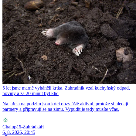
5 let jsme marně vyháněli krtka. Zahradník vzal kuchyňský odpad,
noviny a za 20 minut byl klid
Na jaře a na podzim jsou krtci obzvláště aktivní, protože si hledají
partnery a připravují se na zimu. Vypudit je tedy musíte včas.
Chalupáři-Zahrádkáři
6. 8. 2026, 20:45