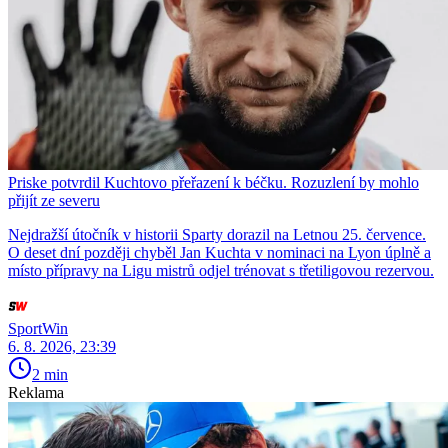
Priske potvrdil Kuchtovo přeřazení k béčku. Rozuzlení by mohlo
přijít ze severu
Nejdražší útočník v historii Sparty dorazil na Letnou 25. července.
O deset dní později chyběl Jan Kuchta v nominaci na Lyon úplně a
místo přípravy na Ligu mistrů odjel trénovat s třetiligovou rezervou.
SportWin
6. 8. 2026, 23:39
2 min
Reklama