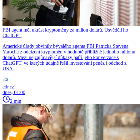
FBI agent měl ukrást kryptoměny za milion dolarů. Usvědčil ho
ChatGPT
Americké úřady obvinily bývalého agenta FBI Patricka Stevena
Yarocha z odcizení kryptoměn v hodnotě přibližně jednoho milionu
dolarů. Mezi nejzajímavější důkazy patří jeho konverzace s
ChatGPT, ve kterých údajně řešil investování peněz i odchod z
USA.
cdr.cz
dnes, 01:00
2 min