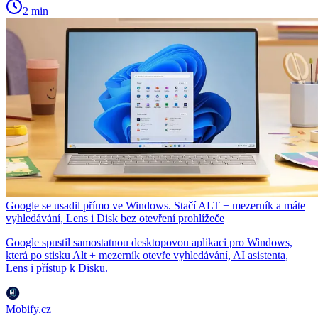
2 min
Google se usadil přímo ve Windows. Stačí ALT + mezerník a máte
vyhledávání, Lens i Disk bez otevření prohlížeče
Google spustil samostatnou desktopovou aplikaci pro Windows,
která po stisku Alt + mezerník otevře vyhledávání, AI asistenta,
Lens i přístup k Disku.
Mobify.cz