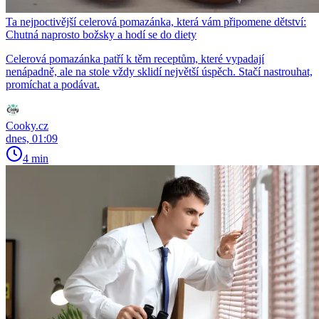
Ta nejpoctivější celerová pomazánka, která vám připomene dětství:
Chutná naprosto božsky a hodí se do diety
Celerová pomazánka patří k těm receptům, které vypadají
nenápadně, ale na stole vždy sklidí největší úspěch. Stačí nastrouhat,
promíchat a podávat.
Cooky.cz
dnes, 01:09
4 min