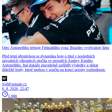
Otec Antonelliho trénuje Fittipaldiho syna: Brazilec vychvaluje lídra
Před letní přestávkou se dynamika boje o titul v posledních
závodních víkendech otočila ve prospěch Andrey Kimiho
Antonelliho. Ital dokáže pravidelně zajíždět výsledky a sbírat
důležité body, které mohou v součtu na konci sezony rozhodnout.
SvětFormule.cz
6. 8. 2026, 22:47
1 min