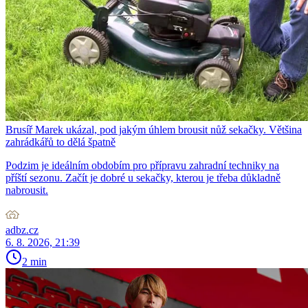
Brusíř Marek ukázal, pod jakým úhlem brousit nůž sekačky. Většina
zahrádkářů to dělá špatně
Podzim je ideálním obdobím pro přípravu zahradní techniky na
příští sezonu. Začít je dobré u sekačky, kterou je třeba důkladně
nabrousit.
adbz.cz
6. 8. 2026, 21:39
2 min