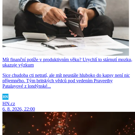
Mít finanční potíže v produktivním věku? Urychlí to stárnutí mozku,
ukazuje výzkum
Sice chudoba cti netratí, ale mít neustále hluboko do kapsy není nic
příjemného. Tým britských vědců pod vedením Praveethy
Patalayové z londýnské...
HN.cz
6. 8. 2026, 22:00