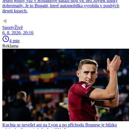
Jeden jediný vůz v Ronaldově garáži stojí víc než zbytek sbírky
dohromady. Je to Bugatti, které automobilka vyrobila v pouhých
deseti kusech.
SportyŽivě
6. 8. 2026, 20:16
4 min
Reklama
Kuchta se nevešel ani na Lyon a po příchodu Brunese je blízko