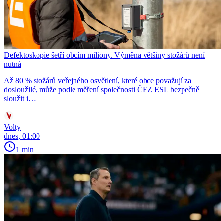
Defektoskopie šetří obcím miliony. Výměna většiny stožárů není
nutná
Až 80 % stožárů veřejného osvětlení, které obce považují za
dosloužilé, může podle měření společnosti ČEZ ESL bezpečně
sloužit i…
Volty
dnes, 01:00
1 min