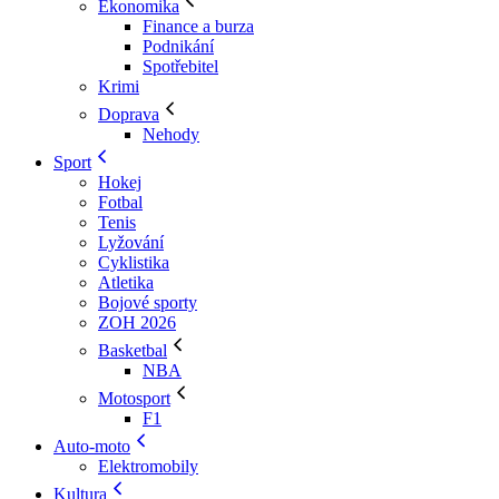
Ekonomika
Finance a burza
Podnikání
Spotřebitel
Krimi
Doprava
Nehody
Sport
Hokej
Fotbal
Tenis
Lyžování
Cyklistika
Atletika
Bojové sporty
ZOH 2026
Basketbal
NBA
Motosport
F1
Auto-moto
Elektromobily
Kultura