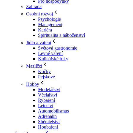
Pro hospodyňky
Zahrada
Osobní rozvoj
Psychologie
Management
Kariéra
Spiritualita a náboženství
Jídlo a vaření
Světová gastronomie
Levné vaření
Kulinářské triky
Mazlíčci
Kočky
Pejskové
Hobby
Modelářství
Včelařství
Rybaření
Letectví
Automobilismus
Adrenalin
Sběratelství
Houbaření