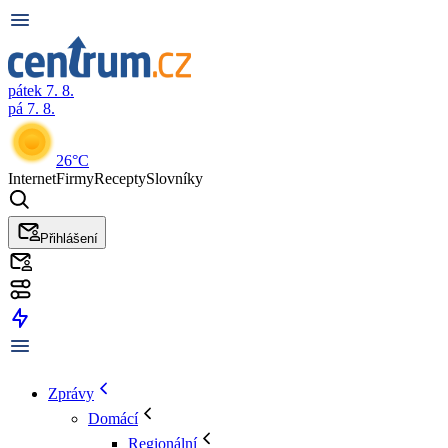
pátek 7. 8.
pá 7. 8.
26°C
Internet
Firmy
Recepty
Slovníky
Přihlášení
Zprávy
Domácí
Regionální