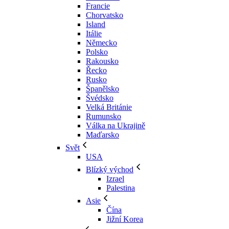
Francie
Chorvatsko
Island
Itálie
Německo
Polsko
Rakousko
Řecko
Rusko
Španělsko
Švédsko
Velká Británie
Rumunsko
Válka na Ukrajině
Maďarsko
Svět
USA
Blízký východ
Izrael
Palestina
Asie
Čína
Jižní Korea