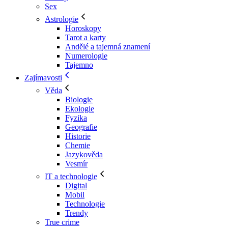
Sex
Astrologie
Horoskopy
Tarot a karty
Andělé a tajemná znamení
Numerologie
Tajemno
Zajímavosti
Věda
Biologie
Ekologie
Fyzika
Geografie
Historie
Chemie
Jazykověda
Vesmír
IT a technologie
Digital
Mobil
Technologie
Trendy
True crime