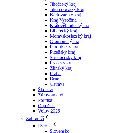
Jihočeský kraj
Jihomoravský kraj
Karlovarský kraj
Kraj Vysočina
Králověhradecký kraj
Liberecký kraj
Moravskoslezský kraj
Olomoucký kraj
Pardubický kraj
Plzeňský kraj
Středočeský kraj
Ústecký kraj
Zlínský kraj
Praha
Brno
Ostrava
Školství
Zdravotnictví
Politika
O počasí
Volby 2026
Zahraničí
Evropa
Slovensko