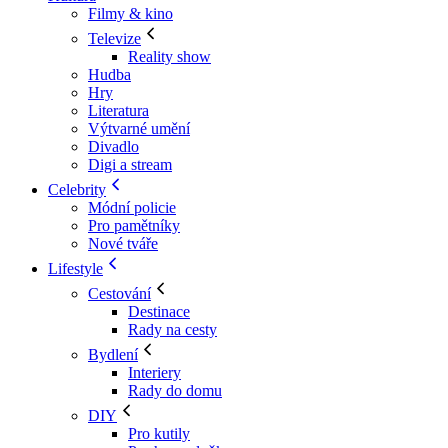
Filmy & kino
Televize
Reality show
Hudba
Hry
Literatura
Výtvarné umění
Divadlo
Digi a stream
Celebrity
Módní policie
Pro pamětníky
Nové tváře
Lifestyle
Cestování
Destinace
Rady na cesty
Bydlení
Interiery
Rady do domu
DIY
Pro kutily