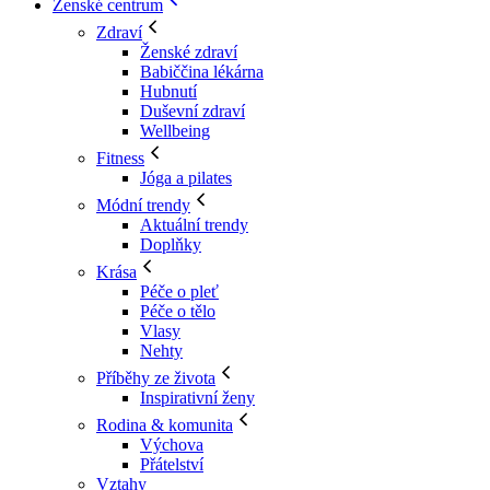
Ženské centrum
Zdraví
Ženské zdraví
Babiččina lékárna
Hubnutí
Duševní zdraví
Wellbeing
Fitness
Jóga a pilates
Módní trendy
Aktuální trendy
Doplňky
Krása
Péče o pleť
Péče o tělo
Vlasy
Nehty
Příběhy ze života
Inspirativní ženy
Rodina & komunita
Výchova
Přátelství
Vztahy