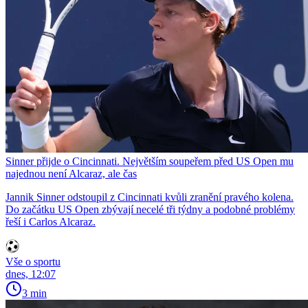
Sinner přijde o Cincinnati. Největším soupeřem před US Open mu
najednou není Alcaraz, ale čas
Jannik Sinner odstoupil z Cincinnati kvůli zranění pravého kolena.
Do začátku US Open zbývají necelé tři týdny a podobné problémy
řeší i Carlos Alcaraz.
Vše o sportu
dnes, 12:07
3 min