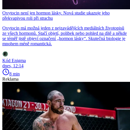
Oxytocin není jen hormon lásky. Nová studie ukazuje jeho
překvapivou roli při strachu
Oxytocin má možná jeden z nejzavádějících mediálních životopisů
ze všech hormonů. Stačí objetí, polibek nebo pohled na dítě a někde
se téměř jistě objeví označení „hormon lásky“. Skutečná biologie je
mnohem méně romantická.
Kód Enigma
dnes, 12:14
8 min
Reklama