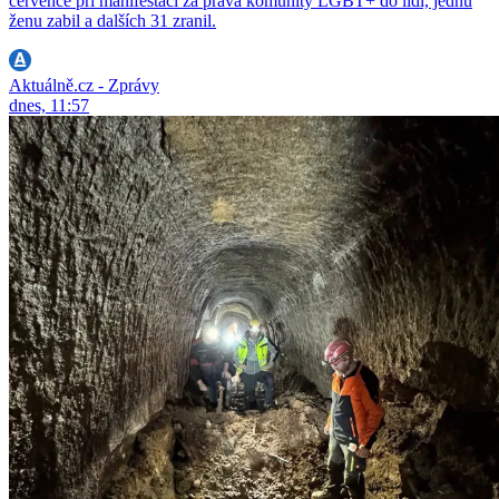
července při manifestaci za práva komunity LGBT+ do lidí, jednu
ženu zabil a dalších 31 zranil.
Aktuálně.cz - Zprávy
dnes, 11:57