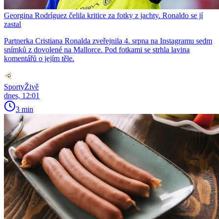
Georgina Rodríguez čelila kritice za fotky z jachty. Ronaldo se jí
zastal
Partnerka Cristiana Ronalda zveřejnila 4. srpna na Instagramu sedm
snímků z dovolené na Mallorce. Pod fotkami se strhla lavina
komentářů o jejím těle.
SportyŽivě
dnes, 12:01
3 min