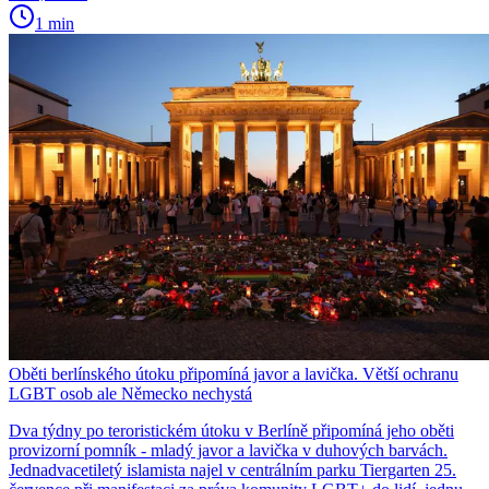
1 min
Oběti berlínského útoku připomíná javor a lavička. Větší ochranu
LGBT osob ale Německo nechystá
Dva týdny po teroristickém útoku v Berlíně připomíná jeho oběti
provizorní pomník - mladý javor a lavička v duhových barvách.
Jednadvacetiletý islamista najel v centrálním parku Tiergarten 25.