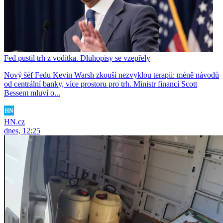
Fed pustil trh z vodítka. Dluhopisy se vzepřely
Nový šéf Fedu Kevin Warsh zkouší nezvyklou terapii: méně návodů
od centrální banky, více prostoru pro trh. Ministr financí Scott
Bessent mluví o...
HN.cz
dnes, 12:25