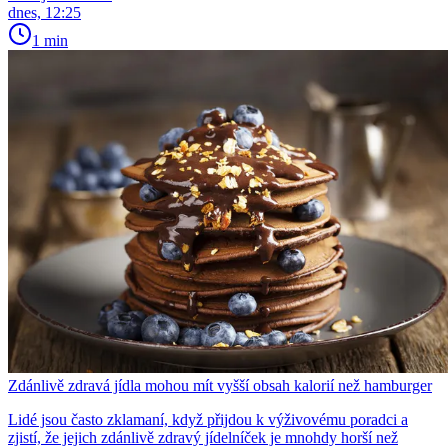
dnes, 12:25
1 min
Zdánlivě zdravá jídla mohou mít vyšší obsah kalorií než hamburger
Lidé jsou často zklamaní, když přijdou k výživovému poradci a
zjistí, že jejich zdánlivě zdravý jídelníček je mnohdy horší než