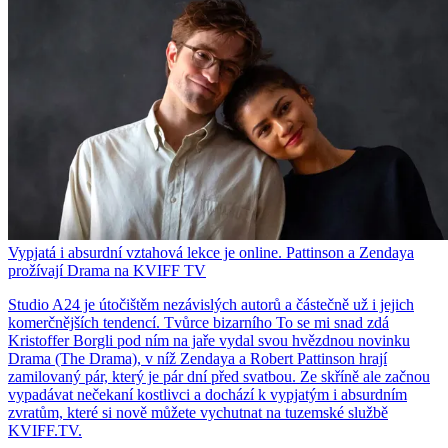
Vypjatá i absurdní vztahová lekce je online. Pattinson a Zendaya
prožívají Drama na KVIFF TV
Studio A24 je útočištěm nezávislých autorů a částečně už i jejich
komerčnějších tendencí. Tvůrce bizarního To se mi snad zdá
Kristoffer Borgli pod ním na jaře vydal svou hvězdnou novinku
Drama (The Drama), v níž Zendaya a Robert Pattinson hrají
zamilovaný pár, který je pár dní před svatbou. Ze skříně ale začnou
vypadávat nečekaní kostlivci a dochází k vypjatým i absurdním
zvratům, které si nově můžete vychutnat na tuzemské službě
KVIFF.TV.