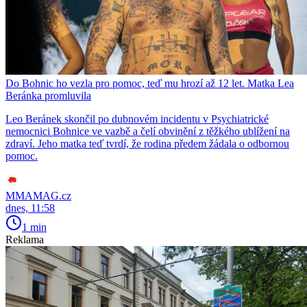
Do Bohnic ho vezla pro pomoc, teď mu hrozí až 12 let. Matka Lea
Beránka promluvila
Leo Beránek skončil po dubnovém incidentu v Psychiatrické
nemocnici Bohnice ve vazbě a čelí obvinění z těžkého ublížení na
zdraví. Jeho matka teď tvrdí, že rodina předem žádala o odbornou
pomoc.
MMAMAG.cz
dnes, 11:58
1 min
Reklama