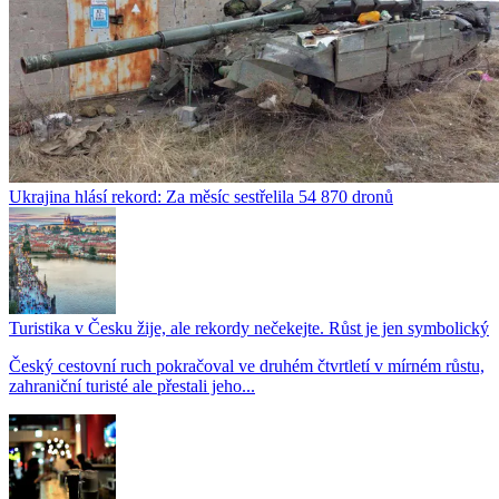
Ukrajina hlásí rekord: Za měsíc sestřelila 54 870 dronů
Turistika v Česku žije, ale rekordy nečekejte. Růst je jen symbolický
Český cestovní ruch pokračoval ve druhém čtvrtletí v mírném růstu,
zahraniční turisté ale přestali jeho...