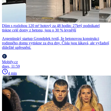
Dům s rozlohou 120 m² hotový za 48 hodin: 27letý podnikatel
tiskne celé domy z betonu, jsou o 30 % levnější
Argentinský startup Grondplek tvrdí, že betonovou konstrukci
rodinného domu vytiskne za dva dny. Čísla jsou lákavá, ale vyžadují
důležité upřesnění.
Mobify.cz
dnes, 11:59
4 min