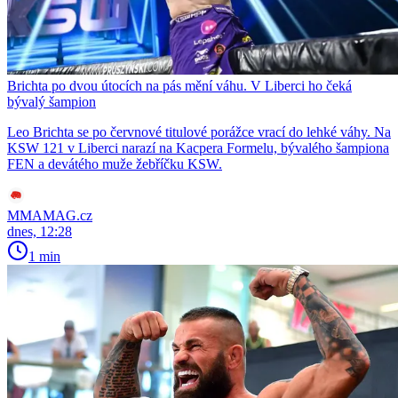
Brichta po dvou útocích na pás mění váhu. V Liberci ho čeká
bývalý šampion
Leo Brichta se po červnové titulové porážce vrací do lehké váhy. Na
KSW 121 v Liberci narazí na Kacpera Formelu, bývalého šampiona
FEN a devátého muže žebříčku KSW.
MMAMAG.cz
dnes, 12:28
1 min