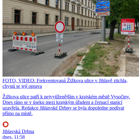
FOTO, VIDEO: Frekventovaná Žižkova ulice v Jihlavě ztichla,
chystá se její oprava
Žižkova ulice patří k nejvytíženějším v krajském městě Vysočiny.
Dnes ráno se v úseku mezi krajským úřadem a čerpací stanicí
uzavřela. Redakce Jihlavské Drbny se byla dopoledne podívat
přímo na místě.
Jihlavská Drbna
dnes, 11:58