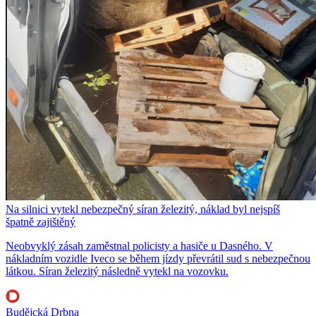
Na silnici vytekl nebezpečný síran železitý, náklad byl nejspíš
špatně zajištěný
Neobvyklý zásah zaměstnal policisty a hasiče u Dasného. V
nákladním vozidle Iveco se během jízdy převrátil sud s nebezpečnou
látkou. Síran železitý následně vytekl na vozovku.
Budějcká Drbna