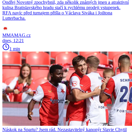
Ondřej Novotný zpochybnil, zda několik známých jmen a atraktivní
kulisa Bratislavského hradu stačí k rychlému prodeji vstupenek.
RFA navíc před turnajem přišla o Václava Siváka i Joiltona
Lutterbacha.
MMAMAG.cz
dnes, 12:21
1 min
Náskok na Spartu? Jsem rád. Nezastavitelný kanonýr Slavie Chytil