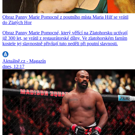
Obraz Panny Marie Pomocné z poutního místa Maria Hilf se vrátil
do Zlatých Hor
Obraz Panny Marie Pomocné, který věřící na Zlatohorsku uctívají
již 300 let, se vrátil z restaurátorské dílny. Ve zlatohorském farním
kostele jej slavnostně přivítají tuto neděli při poutní slavnosti.
Aktuálně.cz - Magazín
dnes, 12:17