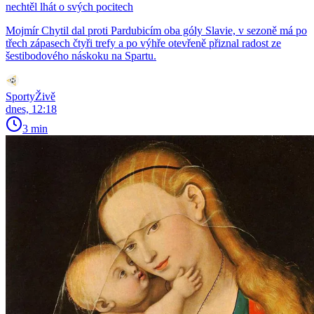
nechtěl lhát o svých pocitech
Mojmír Chytil dal proti Pardubicím oba góly Slavie, v sezoně má po
třech zápasech čtyři trefy a po výhře otevřeně přiznal radost ze
šestibodového náskoku na Spartu.
SportyŽivě
dnes, 12:18
3 min