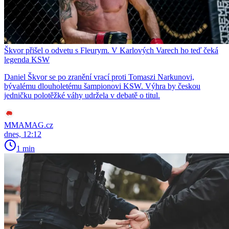
Škvor přišel o odvetu s Fleurym. V Karlových Varech ho teď čeká
legenda KSW
Daniel Škvor se po zranění vrací proti Tomaszi Narkunovi,
bývalému dlouholetému šampionovi KSW. Výhra by českou
jedničku polotěžké váhy udržela v debatě o titul.
MMAMAG.cz
dnes, 12:12
1 min