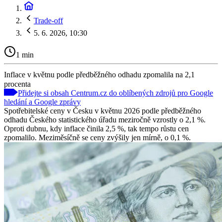
Trade-off
5. 6. 2026, 10:30
1 min
Inflace v květnu podle předběžného odhadu zpomalila na 2,1
procenta
Přidejte si obsah Centrum.cz do oblíbených zdrojů pro Google
hledání a Google zprávy
Spotřebitelské ceny v Česku v květnu 2026 podle předběžného
odhadu Českého statistického úřadu meziročně vzrostly o 2,1 %.
Oproti dubnu, kdy inflace činila 2,5 %, tak tempo růstu cen
zpomalilo. Meziměsíčně se ceny zvýšily jen mírně, o 0,1 %.