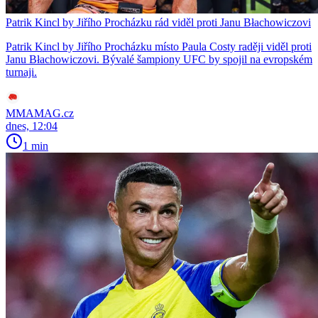
Patrik Kincl by Jiřího Procházku rád viděl proti Janu Błachowiczovi
Patrik Kincl by Jiřího Procházku místo Paula Costy raději viděl proti
Janu Błachowiczovi. Bývalé šampiony UFC by spojil na evropském
turnaji.
MMAMAG.cz
dnes, 12:04
1 min