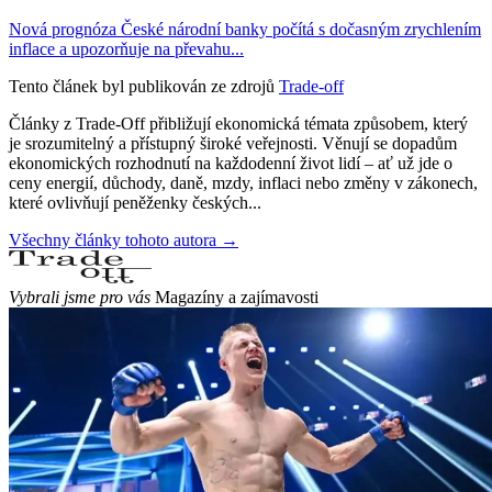
Nová prognóza České národní banky počítá s dočasným zrychlením
inflace a upozorňuje na převahu...
Tento článek byl publikován ze zdrojů
Trade-off
Články z Trade-Off přibližují ekonomická témata způsobem, který
je srozumitelný a přístupný široké veřejnosti. Věnují se dopadům
ekonomických rozhodnutí na každodenní život lidí – ať už jde o
ceny energií, důchody, daně, mzdy, inflaci nebo změny v zákonech,
které ovlivňují peněženky českých...
Všechny články tohoto autora →
Vybrali jsme pro vás
Magazíny a zajímavosti