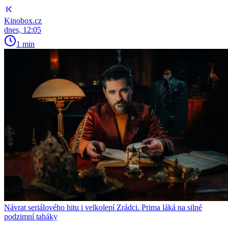
Kinobox.cz
dnes, 12:05
1 min
Návrat seriálového hitu i velkolepí Zrádci. Prima láká na silné
podzimní taháky