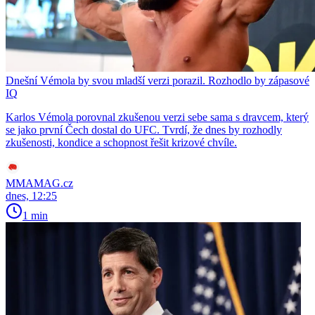
Dnešní Vémola by svou mladší verzi porazil. Rozhodlo by zápasové
IQ
Karlos Vémola porovnal zkušenou verzi sebe sama s dravcem, který
se jako první Čech dostal do UFC. Tvrdí, že dnes by rozhodly
zkušenosti, kondice a schopnost řešit krizové chvíle.
MMAMAG.cz
dnes, 12:25
1 min