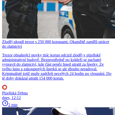
Zloděj ukradl trezor s 250 000 korunami. Okamžitě zamířil utrácet
do zlatnictví
Trezor obsahující stovky tisíc korun odcizil zloděj v plzeňské
administrativní budově. Bezprostředně po krádeži se pachatel
vypravil do zlatnictví, kde část peněz hned utratil za šperky. Ze
svého lupu a zakoupených šperků se ale dlouho neradoval.
Kriminalisté totiž muže zadrželi necelých 24 hodin po vloupání. Do
té doby dokázal utratit 154 000 korun.
Plzeňská Drbna
dnes, 12:12
2 min