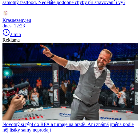
samotný fastfood. Neděláte podobné chyby při stravovaní i vy?
Krasnezeny.eu
dnes, 12:23
2 min
Reklama
Novotný si rýpl do RFA a turnaje na hradě. Ani známá jména podle
něj lístky samy neprodají