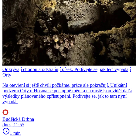
Odkrývají chodbu a odstraňují písek. Podívejte se, jak teď vypadají
Orty
Na otevření si ještě chvíli počkáme, práce ale pokračují. Unikátní
podzemí Orty u Hosína se postupně mění a na místě jsou vidět další
výsledky plánovaného zpřístupnění. Podívejte se, jak to tam nyní
vypadá.
Budějcká Drbna
dnes, 11:55
1 min