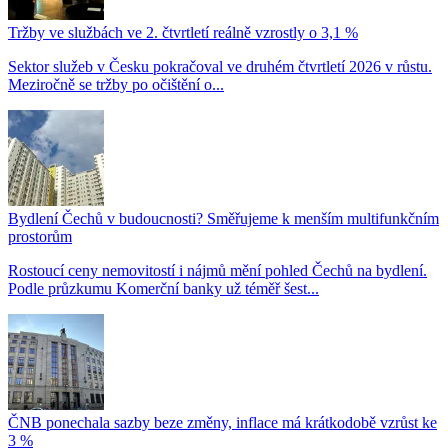
Tržby ve službách ve 2. čtvrtletí reálně vzrostly o 3,1 %
Sektor služeb v Česku pokračoval ve druhém čtvrtletí 2026 v růstu.
Meziročně se tržby po očištění o...
Bydlení Čechů v budoucnosti? Směřujeme k menším multifunkčním
prostorům
Rostoucí ceny nemovitostí i nájmů mění pohled Čechů na bydlení.
Podle průzkumu Komerční banky už téměř šest...
ČNB ponechala sazby beze změny, inflace má krátkodobě vzrůst ke
3 %