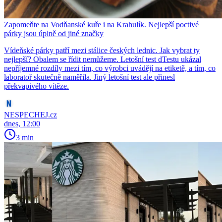
Zapomeňte na Vodňanské kuře i na Krahulík. Nejlepší poctivé
párky jsou úplně od jiné značky
Vídeňské párky patří mezi stálice českých lednic. Jak vybrat ty
nejlepší? Obalem se řídit nemůžeme. Letošní test dTestu ukázal
nepříjemné rozdíly mezi tím, co výrobci uvádějí na etiketě, a tím, co
laboratoř skutečně naměřila. Jiný letošní test ale přinesl
překvapivého vítěze.
NESPECHEJ.cz
dnes, 12:00
3 min