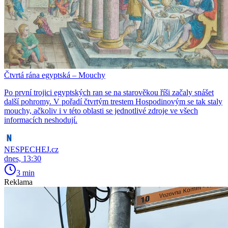
Čtvrtá rána egyptská – Mouchy
Po první trojici egyptských ran se na starověkou říši začaly snášet
další pohromy. V pořadí čtvrtým trestem Hospodinovým se tak staly
mouchy, ačkoliv i v této oblasti se jednotlivé zdroje ve všech
informacích neshodují.
NESPECHEJ.cz
dnes, 13:30
3 min
Reklama