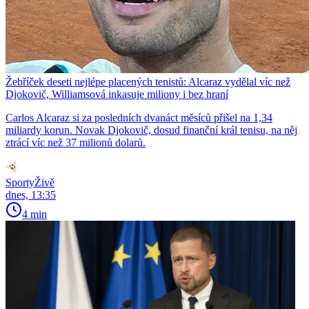
Žebříček deseti nejlépe placených tenistů: Alcaraz vydělal víc než
Djokovič, Williamsová inkasuje miliony i bez hraní
Carlos Alcaraz si za posledních dvanáct měsíců přišel na 1,34
miliardy korun. Novak Djokovič, dosud finanční král tenisu, na něj
ztrácí víc než 37 milionů dolarů.
SportyŽivě
dnes, 13:35
4 min