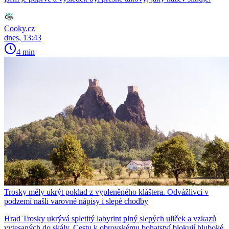
Cooky.cz
dnes, 13:43
4 min
Trosky měly ukrýt poklad z vypleněného kláštera. Odvážlivci v
podzemí našli varovné nápisy i slepé chodby
Hrad Trosky ukrývá spletitý labyrint plný slepých uliček a vzkazů
vytesaných do skály. Cestu k obrovskému bohatství blokují hluboké