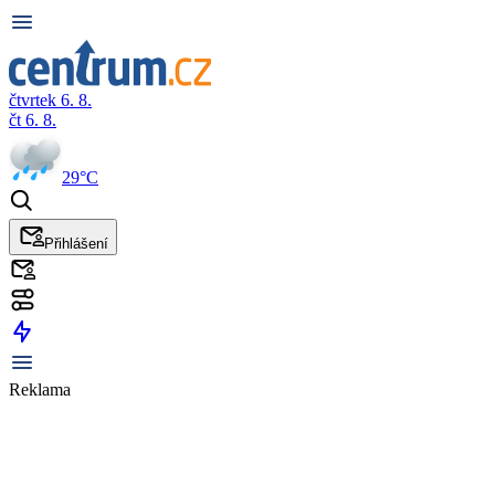
čtvrtek 6. 8.
čt 6. 8.
29°C
Přihlášení
Reklama