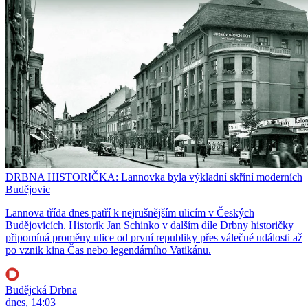
DRBNA HISTORIČKA: Lannovka byla výkladní skříní moderních
Budějovic
Lannova třída dnes patří k nejrušnějším ulicím v Českých
Budějovicích. Historik Jan Schinko v dalším díle Drbny historičky
připomíná proměny ulice od první republiky přes válečné události až
po vznik kina Čas nebo legendárního Vatikánu.
Budějcká Drbna
dnes, 14:03