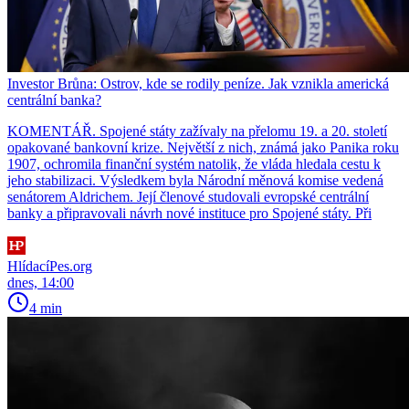
Investor Brůna: Ostrov, kde se rodily peníze. Jak vznikla americká
centrální banka?
KOMENTÁŘ. Spojené státy zažívaly na přelomu 19. a 20. století
opakované bankovní krize. Největší z nich, známá jako Panika roku
1907, ochromila finanční systém natolik, že vláda hledala cestu k
jeho stabilizaci. Výsledkem byla Národní měnová komise vedená
senátorem Aldrichem. Její členové studovali evropské centrální
banky a připravovali návrh nové instituce pro Spojené státy. Při
HlídacíPes.org
dnes, 14:00
4 min