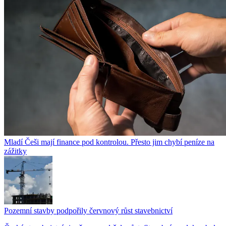
Mladí Češi mají finance pod kontrolou. Přesto jim chybí peníze na
zážitky
Pozemní stavby podpořily červnový růst stavebnictví