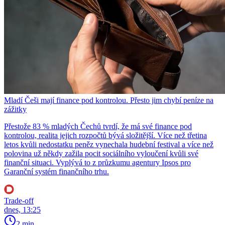
Mladí Češi mají finance pod kontrolou. Přesto jim chybí peníze na
zážitky
Přestože 83 % mladých Čechů tvrdí, že má své finance pod
kontrolou, realita jejich rozpočtů bývá složitější. Více než třetina
letos kvůli nedostatku peněz vynechala hudební festival a více než
polovina už někdy zažila pocit sociálního vyloučení kvůli své
finanční situaci. Vyplývá to z průzkumu agentury Ipsos pro
Garanční systém finančního trhu.
Trade-off
dnes, 13:25
2 min