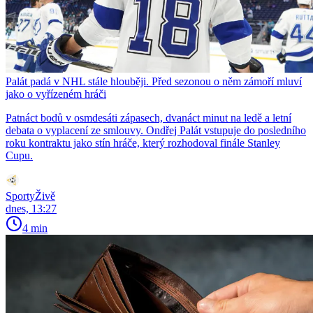
Palát padá v NHL stále hlouběji. Před sezonou o něm zámoří mluví
jako o vyřízeném hráči
Patnáct bodů v osmdesáti zápasech, dvanáct minut na ledě a letní
debata o vyplacení ze smlouvy. Ondřej Palát vstupuje do posledního
roku kontraktu jako stín hráče, který rozhodoval finále Stanley
Cupu.
SportyŽivě
dnes, 13:27
4 min