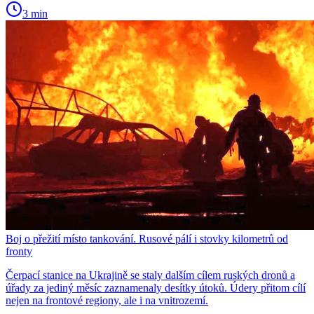
3 min
Boj o přežití místo tankování. Rusové pálí i stovky kilometrů od
fronty
Čerpací stanice na Ukrajině se staly dalším cílem ruských dronů a
úřady za jediný měsíc zaznamenaly desítky útoků. Údery přitom cílí
nejen na frontové regiony, ale i na vnitrozemí.