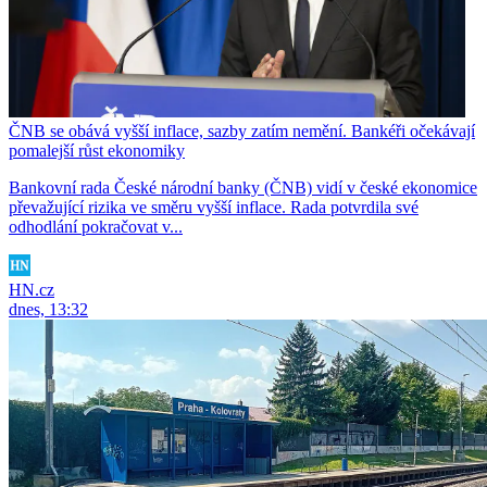
ČNB se obává vyšší inflace, sazby zatím nemění. Bankéři očekávají
pomalejší růst ekonomiky
Bankovní rada České národní banky (ČNB) vidí v české ekonomice
převažující rizika ve směru vyšší inflace. Rada potvrdila své
odhodlání pokračovat v...
HN.cz
dnes, 13:32