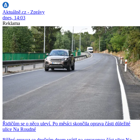
Aktuálně.cz - Zprávy
dnes, 14:03
Reklama
Řidičům se o něco uleví. Po měsíci skončila oprava části důležité
ulice Na Roudné
Běžný provoz se dnešním dnem vrátil na opravenou část ulice Na