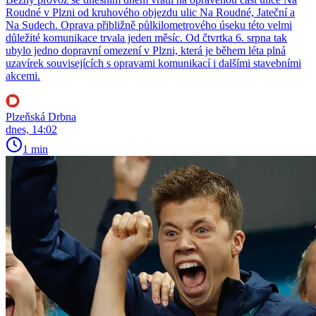
Roudné v Plzni od kruhového objezdu ulic Na Roudné, Jateční a
Na Sudech. Oprava přibližně půlkilometrového úseku této velmi
důležité komunikace trvala jeden měsíc. Od čtvrtka 6. srpna tak
ubylo jedno dopravní omezení v Plzni, která je během léta plná
uzavírek souvisejících s opravami komunikací i dalšími stavebními
akcemi.
Plzeňská Drbna
dnes, 14:02
1 min