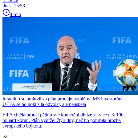
V Telce
dnes, 13:58
4 min
Infantino se omluvil za plán prodeje podílů na MS investorům.
UEFA se ho pokusila odvolat, ale neuspěla
FIFA chtěla prodat pětinu své komerční divize za více než 100
miliard korun. Plán vydržel čtyři dny, než ho pohřbila hrozba
evropského bojkotu.