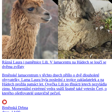
Rázná Laura i pamětnice Lili. V lamacentru na Hádech se loučí se
dvěma zvířaty
Brněnské lamacentrum v těchto dnech přišlo o dvě dlouholeté
obyvatelky. Lama Laura byla poslední z trojice zakladatelek a na
Hádech prožila patnáct let. Ovečka Lili po třinácti letech nezvládla
zimu. Momentální extrémní vedra snáší špatně také veterán Čert, o
kterého ošetřovatelé ustavičně pečují.
Brněnská Drbna