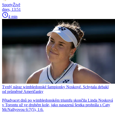
SportyŽivě
dnes, 13:51
4 min
Tvrdý náraz wimbledonské šampionky Noskové. Schytala debakl
od průměrné Američanky
Pětadvacet dnů po wimbledonském triumfu skončila Linda Nosková
v Torontu už ve druhém kole, jako nasazená šestka prohrála s Caty
McNallyovou 6:7(5), 1:6.