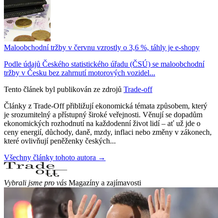
Maloobchodní tržby v červnu vzrostly o 3,6 %, táhly je e-shopy
Podle údajů Českého statistického úřadu (ČSÚ) se maloobchodní
tržby v Česku bez zahrnutí motorových vozidel...
Tento článek byl publikován ze zdrojů
Trade-off
Články z Trade-Off přibližují ekonomická témata způsobem, který
je srozumitelný a přístupný široké veřejnosti. Věnují se dopadům
ekonomických rozhodnutí na každodenní život lidí – ať už jde o
ceny energií, důchody, daně, mzdy, inflaci nebo změny v zákonech,
které ovlivňují peněženky českých...
Všechny články tohoto autora →
Vybrali jsme pro vás
Magazíny a zajímavosti