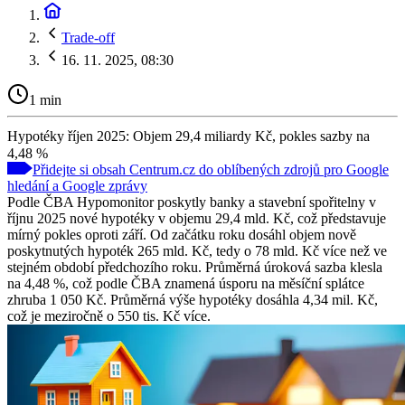
Trade-off
16. 11. 2025, 08:30
1 min
Hypotéky říjen 2025: Objem 29,4 miliardy Kč, pokles sazby na
4,48 %
Přidejte si obsah Centrum.cz do oblíbených zdrojů pro Google
hledání a Google zprávy
Podle ČBA Hypomonitor poskytly banky a stavební spořitelny v
říjnu 2025 nové hypotéky v objemu 29,4 mld. Kč, což představuje
mírný pokles oproti září. Od začátku roku dosáhl objem nově
poskytnutých hypoték 265 mld. Kč, tedy o 78 mld. Kč více než ve
stejném období předchozího roku. Průměrná úroková sazba klesla
na 4,48 %, což podle ČBA znamená úsporu na měsíční splátce
zhruba 1 050 Kč. Průměrná výše hypotéky dosáhla 4,34 mil. Kč,
což je meziročně o 550 tis. Kč více.