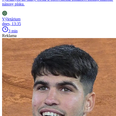
nánosy písku.
Výletárium
dnes, 13:35
3 min
Reklama