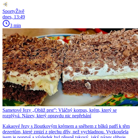
SportyŽivě
dnes, 13:49
3 min
Sametové řezy „Obliž prst”: Vláčný korpus, krém, který se
rozplývá. Název, který opravdu nic nepřehání
Kakaové řezy s žloutkovým krémem a sněhem z bílků patří k těm
dezertům, které zmizí z plechu dřív, než vychladnou. Vyzkoušela
jsem je poprvé a výsledek byl přesně takový, jaký název slibuje.