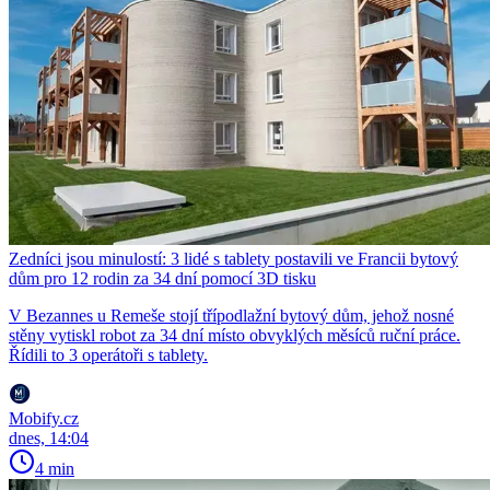
Zedníci jsou minulostí: 3 lidé s tablety postavili ve Francii bytový
dům pro 12 rodin za 34 dní pomocí 3D tisku
V Bezannes u Remeše stojí třípodlažní bytový dům, jehož nosné
stěny vytiskl robot za 34 dní místo obvyklých měsíců ruční práce.
Řídili to 3 operátoři s tablety.
Mobify.cz
dnes, 14:04
4 min