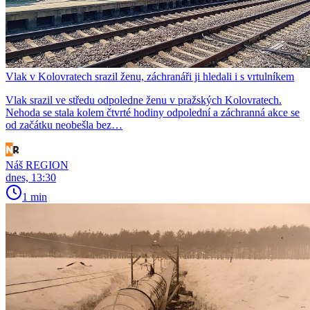
Vlak v Kolovratech srazil ženu, záchranáři ji hledali i s vrtulníkem
Vlak srazil ve středu odpoledne ženu v pražských Kolovratech.
Nehoda se stala kolem čtvrté hodiny odpolední a záchranná akce se
od začátku neobešla bez…
Náš REGION
dnes, 13:30
1 min