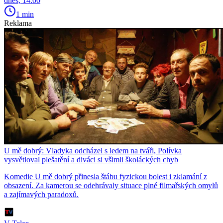
dnes, 14:00
1 min
Reklama
U mě dobrý: Vladyka odcházel s ledem na tváři, Polívka
vysvětloval plešatění a diváci si všimli školáckých chyb
Komedie U mě dobrý přinesla štábu fyzickou bolest i zklamání z
obsazení. Za kamerou se odehrávaly situace plné filmařských omylů
a zajímavých paradoxů.