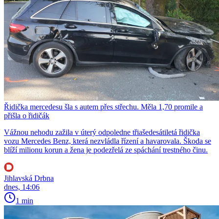
Řidička mercedesu šla s autem přes střechu. Měla 1,70 promile a
přišla o řidičák
Vážnou nehodu zažila v úterý odpoledne třiašedesátiletá řidička
vozu Mercedes Benz, která nezvládla řízení a havarovala. Škoda se
blíží milionu korun a žena je podezřelá ze spáchání trestného činu.
Jihlavská Drbna
dnes, 14:06
1 min