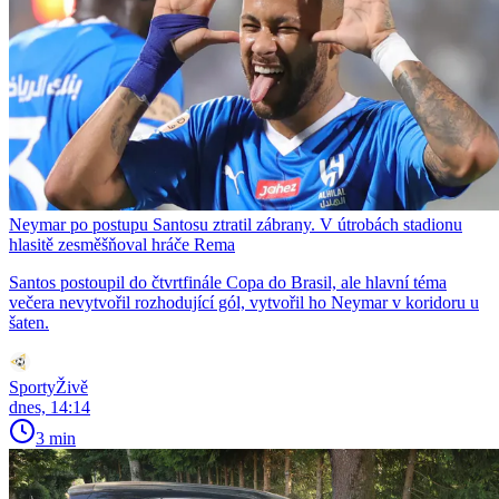
Neymar po postupu Santosu ztratil zábrany. V útrobách stadionu
hlasitě zesměšňoval hráče Rema
Santos postoupil do čtvrtfinále Copa do Brasil, ale hlavní téma
večera nevytvořil rozhodující gól, vytvořil ho Neymar v koridoru u
šaten.
SportyŽivě
dnes, 14:14
3 min