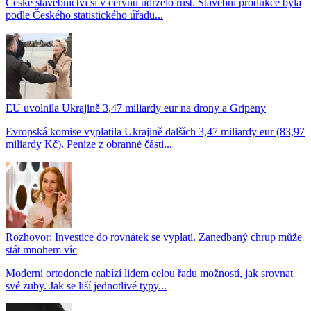
České stavebnictví si v červnu udrželo růst. Stavební produkce byla
podle Českého statistického úřadu...
EU uvolnila Ukrajině 3,47 miliardy eur na drony a Gripeny
Evropská komise vyplatila Ukrajině dalších 3,47 miliardy eur (83,97
miliardy Kč). Peníze z obranné části...
Rozhovor: Investice do rovnátek se vyplatí. Zanedbaný chrup může
stát mnohem víc
Moderní ortodoncie nabízí lidem celou řadu možností, jak srovnat
své zuby. Jak se liší jednotlivé typy...