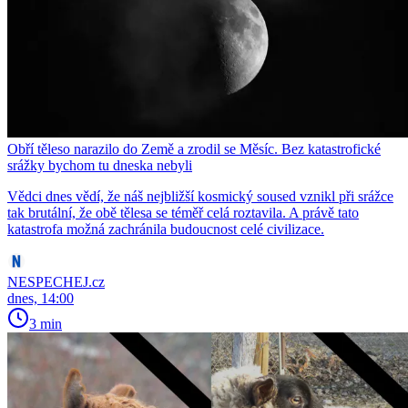
Obří těleso narazilo do Země a zrodil se Měsíc. Bez katastrofické
srážky bychom tu dneska nebyli
Vědci dnes vědí, že náš nejbližší kosmický soused vznikl při srážce
tak brutální, že obě tělesa se téměř celá roztavila. A právě tato
katastrofa možná zachránila budoucnost celé civilizace.
NESPECHEJ.cz
dnes, 14:00
3 min