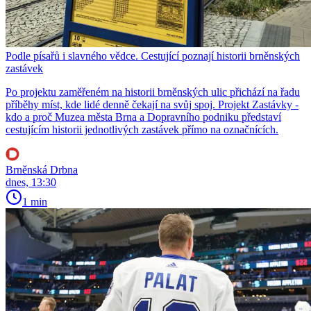
Podle písařů i slavného vědce. Cestující poznají historii brněnských
zastávek
Po projektu zaměřeném na historii brněnských ulic přichází na řadu
příběhy míst, kde lidé denně čekají na svůj spoj. Projekt Zastávky -
kdo a proč Muzea města Brna a Dopravního podniku představí
cestujícím historii jednotlivých zastávek přímo na označnících.
Brněnská Drbna
dnes, 13:30
1 min