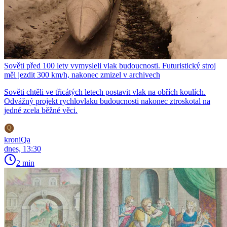
Sověti před 100 lety vymysleli vlak budoucnosti. Futuristický stroj
měl jezdit 300 km/h, nakonec zmizel v archivech
Sověti chtěli ve třicátých letech postavit vlak na obřích koulích.
Odvážný projekt rychlovlaku budoucnosti nakonec ztroskotal na
jedné zcela běžné věci.
kroniQa
dnes, 13:30
2 min