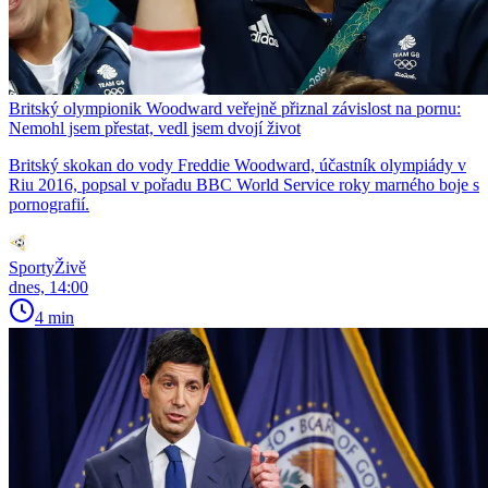
Britský olympionik Woodward veřejně přiznal závislost na pornu:
Nemohl jsem přestat, vedl jsem dvojí život
Britský skokan do vody Freddie Woodward, účastník olympiády v
Riu 2016, popsal v pořadu BBC World Service roky marného boje s
pornografií.
SportyŽivě
dnes, 14:00
4 min