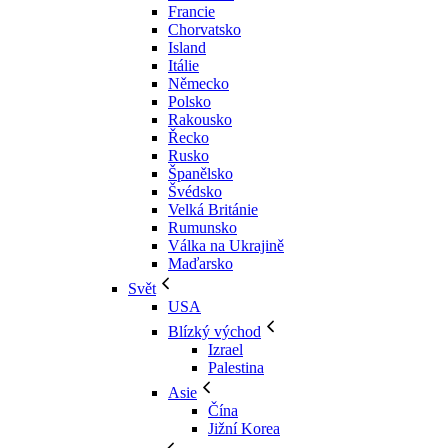
Francie
Chorvatsko
Island
Itálie
Německo
Polsko
Rakousko
Řecko
Rusko
Španělsko
Švédsko
Velká Británie
Rumunsko
Válka na Ukrajině
Maďarsko
Svět
USA
Blízký východ
Izrael
Palestina
Asie
Čína
Jižní Korea