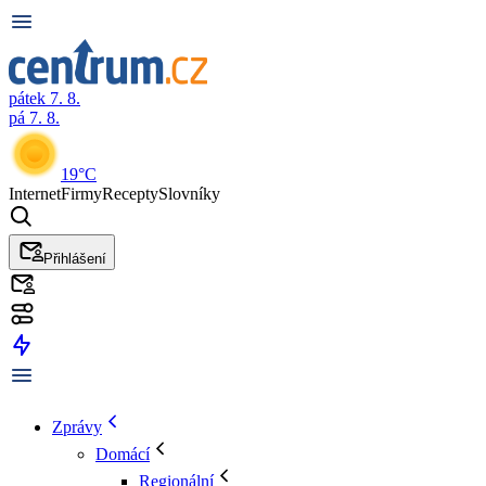
pátek 7. 8.
pá 7. 8.
19°C
Internet
Firmy
Recepty
Slovníky
Přihlášení
Zprávy
Domácí
Regionální