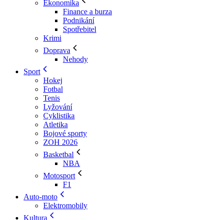
Ekonomika
Finance a burza
Podnikání
Spotřebitel
Krimi
Doprava
Nehody
Sport
Hokej
Fotbal
Tenis
Lyžování
Cyklistika
Atletika
Bojové sporty
ZOH 2026
Basketbal
NBA
Motosport
F1
Auto-moto
Elektromobily
Kultura