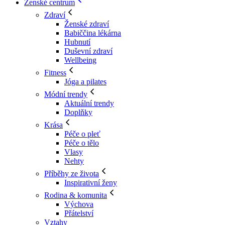
Ženské centrum
Zdraví
Ženské zdraví
Babiččina lékárna
Hubnutí
Duševní zdraví
Wellbeing
Fitness
Jóga a pilates
Módní trendy
Aktuální trendy
Doplňky
Krása
Péče o pleť
Péče o tělo
Vlasy
Nehty
Příběhy ze života
Inspirativní ženy
Rodina & komunita
Výchova
Přátelství
Vztahy