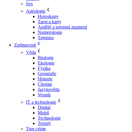
Sex
Astrologie
Horoskopy
Tarot a karty
Andělé a tajemná znamení
Numerologie
Tajemno
Zajímavosti
Věda
Biologie
Ekologie
Fyzika
Geografie
Historie
Chemie
Jazykověda
Vesmír
IT a technologie
Digital
Mobil
Technologie
Trendy
True crime