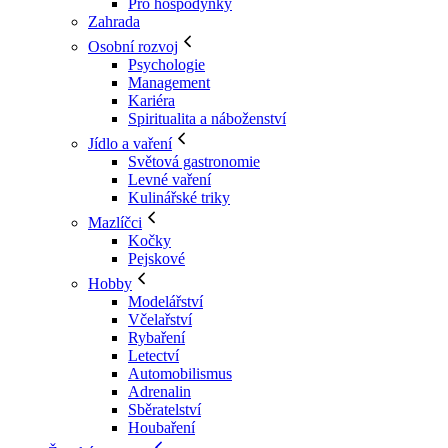
Pro hospodyňky
Zahrada
Osobní rozvoj
Psychologie
Management
Kariéra
Spiritualita a náboženství
Jídlo a vaření
Světová gastronomie
Levné vaření
Kulinářské triky
Mazlíčci
Kočky
Pejskové
Hobby
Modelářství
Včelařství
Rybaření
Letectví
Automobilismus
Adrenalin
Sběratelství
Houbaření