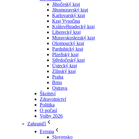
Jihočeský kraj
Jihomoravský kraj
Karlovarský kraj
Kraj Vysočina
Králověhradecký kraj
Liberecký kraj
Moravskoslezský kraj
Olomoucký kraj
Pardubický kraj
Plzeňský kraj
Středočeský kraj
Ústecký kraj
Zlínský kraj
Praha
Brno
Ostrava
Školství
Zdravotnictví
Politika
O počasí
Volby 2026
Zahraničí
Evropa
Slovensko