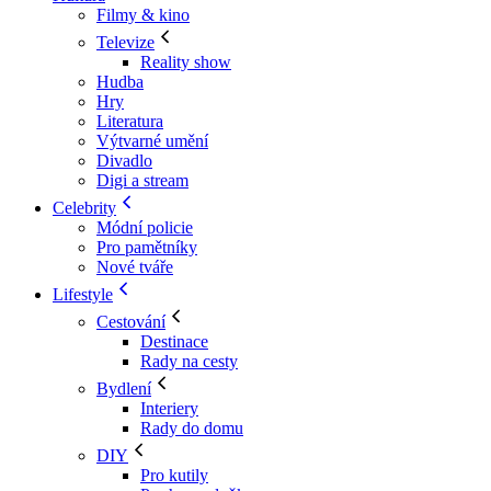
Filmy & kino
Televize
Reality show
Hudba
Hry
Literatura
Výtvarné umění
Divadlo
Digi a stream
Celebrity
Módní policie
Pro pamětníky
Nové tváře
Lifestyle
Cestování
Destinace
Rady na cesty
Bydlení
Interiery
Rady do domu
DIY
Pro kutily