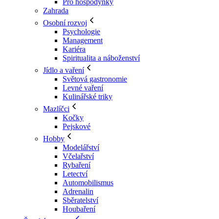
Pro hospodyňky
Zahrada
Osobní rozvoj
Psychologie
Management
Kariéra
Spiritualita a náboženství
Jídlo a vaření
Světová gastronomie
Levné vaření
Kulinářské triky
Mazlíčci
Kočky
Pejskové
Hobby
Modelářství
Včelařství
Rybaření
Letectví
Automobilismus
Adrenalin
Sběratelství
Houbaření