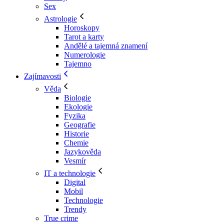
Sex
Astrologie
Horoskopy
Tarot a karty
Andělé a tajemná znamení
Numerologie
Tajemno
Zajímavosti
Věda
Biologie
Ekologie
Fyzika
Geografie
Historie
Chemie
Jazykověda
Vesmír
IT a technologie
Digital
Mobil
Technologie
Trendy
True crime