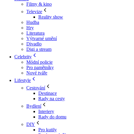
Filmy & kino
Televize
Reality show
Hudba
Hry
Literatura
Výtvarné umění
Divadlo
Digi a stream
Celebrity
Módní policie
Pro pamětníky
Nové tváře
Lifestyle
Cestování
Destinace
Rady na cesty
Bydlení
Interiery
Rady do domu
DIY
Pro kutily