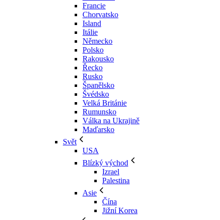
Francie
Chorvatsko
Island
Itálie
Německo
Polsko
Rakousko
Řecko
Rusko
Španělsko
Švédsko
Velká Británie
Rumunsko
Válka na Ukrajině
Maďarsko
Svět
USA
Blízký východ
Izrael
Palestina
Asie
Čína
Jižní Korea