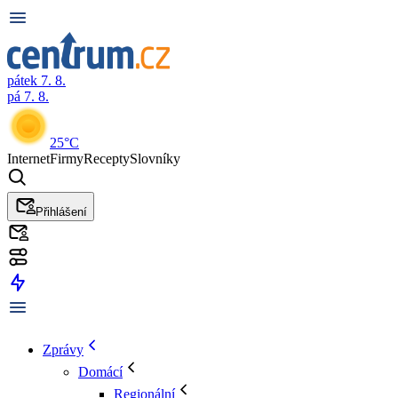
pátek 7. 8.
pá 7. 8.
25°C
Internet
Firmy
Recepty
Slovníky
Přihlášení
Zprávy
Domácí
Regionální