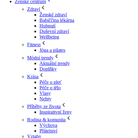
Ženské centrum
Zdraví
Ženské zdraví
Babiččina lékárna
Hubnutí
Duševní zdraví
Wellbeing
Fitness
Jóga a pilates
Módní trendy
Aktuální trendy
Doplňky
Krása
Péče o pleť
Péče o tělo
Vlasy
Nehty
Příběhy ze života
Inspirativní ženy
Rodina & komunita
Výchova
Přátelství
Vztahy