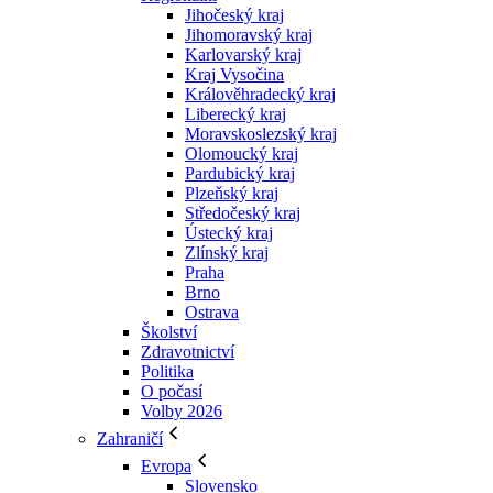
Jihočeský kraj
Jihomoravský kraj
Karlovarský kraj
Kraj Vysočina
Králověhradecký kraj
Liberecký kraj
Moravskoslezský kraj
Olomoucký kraj
Pardubický kraj
Plzeňský kraj
Středočeský kraj
Ústecký kraj
Zlínský kraj
Praha
Brno
Ostrava
Školství
Zdravotnictví
Politika
O počasí
Volby 2026
Zahraničí
Evropa
Slovensko