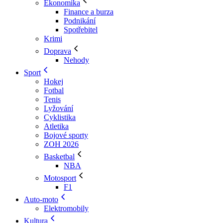
Ekonomika
Finance a burza
Podnikání
Spotřebitel
Krimi
Doprava
Nehody
Sport
Hokej
Fotbal
Tenis
Lyžování
Cyklistika
Atletika
Bojové sporty
ZOH 2026
Basketbal
NBA
Motosport
F1
Auto-moto
Elektromobily
Kultura