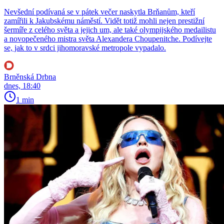
Nevšední podívaná se v pátek večer naskytla Brňanům, kteří
zamířili k Jakubskému náměstí. Vidět totiž mohli nejen prestižní
šermíře z celého světa a jejich um, ale také olympijského medailistu
a novopečeného mistra světa Alexandera Choupenitche. Podívejte
se, jak to v srdci jihomoravské metropole vypadalo.
Brněnská Drbna
dnes, 18:40
1 min