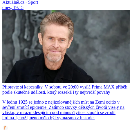
Aktuálně.cz - Sport
dnes, 19:15
Připravte si kapesníky. V sobotu ve 20:00 vysílá Prima MAX příběh
podle skutečné události, který rozseká i ty nejtvrdší povahy
V lednu 1925 se jedno z nejizolovanějších míst na Zemi ocitlo v
sevření smrtící epidemie. Zatímco stovky dětských životů visely na
vlásku, v mrazu klesajícím pod minus čtyřicet stupňů se zrodil
hrdina, jehož jméno mělo být vymazáno z historie.