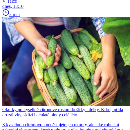
V Telce
dnes, 18:10
3 min
Okurky po kyselině citronové rostou do šířky i délky. Kdo ji přidá
do zálivky, sklízí baculaté plody celé léto
S kyselinou citronovou nepěstujete jen okurky, ale také robustní
zahradní ekosystém, který podporuje růst, bojuje proti chorobám a