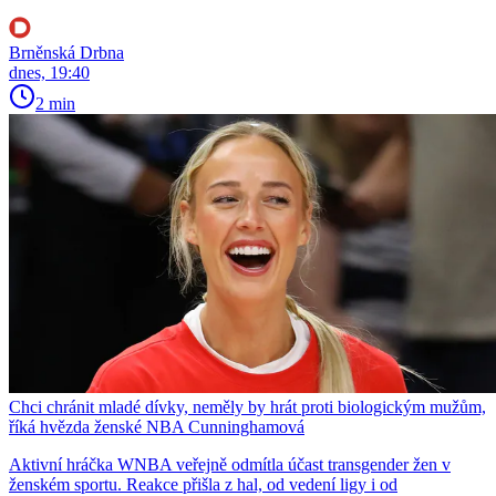
Brněnská Drbna
dnes, 19:40
2 min
Chci chránit mladé dívky, neměly by hrát proti biologickým mužům,
říká hvězda ženské NBA Cunninghamová
Aktivní hráčka WNBA veřejně odmítla účast transgender žen v
ženském sportu. Reakce přišla z hal, od vedení ligy i od