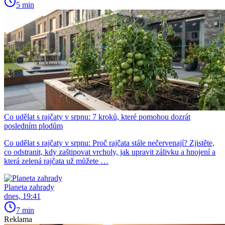
5 min
Co udělat s rajčaty v srpnu: 7 kroků, které pomohou dozrát
posledním plodům
Co udělat s rajčaty v srpnu: Proč rajčata stále nečervenají? Zjistěte,
co odstranit, kdy zaštipovat vrcholy, jak upravit zálivku a hnojení a
která zelená rajčata už můžete …
Planeta zahrady
dnes, 19:41
7 min
Reklama