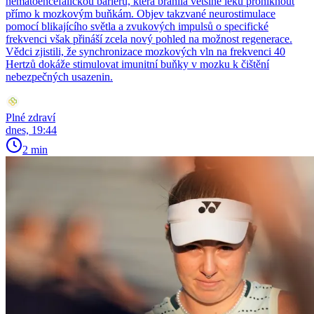
hematoencefalickou bariéru, která bránila většině léků proniknout
přímo k mozkovým buňkám. Objev takzvané neurostimulace
pomocí blikajícího světla a zvukových impulsů o specifické
frekvenci však přináší zcela nový pohled na možnost regenerace.
Vědci zjistili, že synchronizace mozkových vln na frekvenci 40
Hertzů dokáže stimulovat imunitní buňky v mozku k čištění
nebezpečných usazenin.
Plné zdraví
dnes, 19:44
2 min