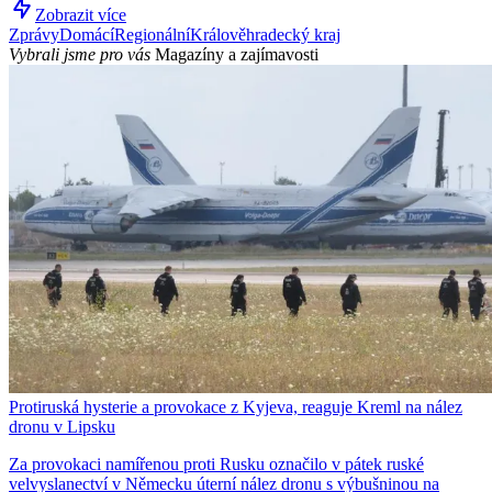
Zobrazit více
Zprávy
Domácí
Regionální
Králověhradecký kraj
Vybrali jsme pro vás
Magazíny a zajímavosti
Protiruská hysterie a provokace z Kyjeva, reaguje Kreml na nález
dronu v Lipsku
Za provokaci namířenou proti Rusku označilo v pátek ruské
velvyslanectví v Německu úterní nález dronu s výbušninou na