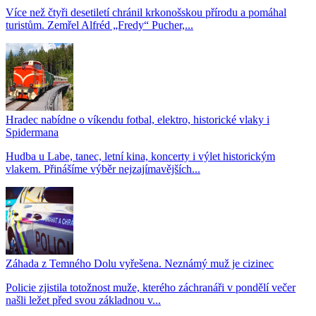
Více než čtyři desetiletí chránil krkonošskou přírodu a pomáhal
turistům. Zemřel Alfréd „Fredy“ Pucher,...
Hradec nabídne o víkendu fotbal, elektro, historické vlaky i
Spidermana
Hudba u Labe, tanec, letní kina, koncerty i výlet historickým
vlakem. Přinášíme výběr nejzajímavějších...
Záhada z Temného Dolu vyřešena. Neznámý muž je cizinec
Policie zjistila totožnost muže, kterého záchranáři v pondělí večer
našli ležet před svou základnou v...