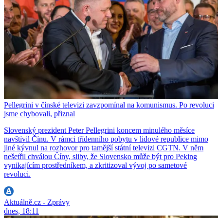
Pellegrini v čínské televizi zavzpomínal na komunismus. Po revoluci
jsme chybovali, přiznal
Slovenský prezident Peter Pellegrini koncem minulého měsíce
navštívil Čínu. V rámci třídenního pobytu v lidové republice mimo
jiné kývnul na rozhovor pro tamější státní televizi CGTN. V něm
nešetřil chválou Číny, sliby, že Slovensko může být pro Peking
vynikajícím prostředníkem, a zkritizoval vývoj po sametové
revoluci.
Aktuálně.cz - Zprávy
dnes, 18:11