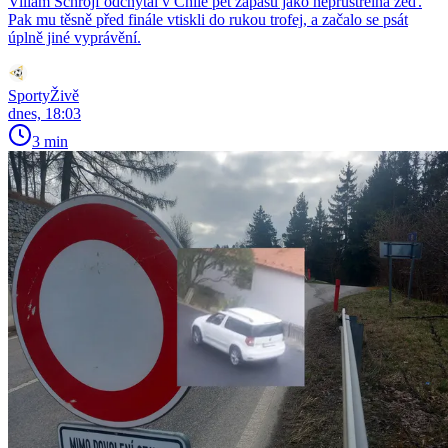
Viliam Schrojf odchytal v Chile pět zápasů jako neprůstřelná zeď.
Pak mu těsně před finále vtiskli do rukou trofej, a začalo se psát
úplně jiné vyprávění.
SportyŽivě
dnes, 18:03
3 min