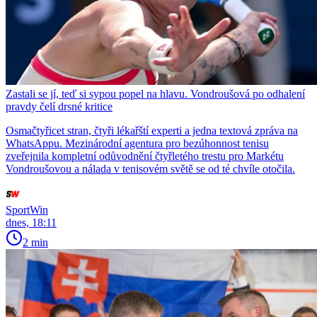
Zastali se jí, teď si sypou popel na hlavu. Vondroušová po odhalení
pravdy čelí drsné kritice
Osmačtyřicet stran, čtyři lékařští experti a jedna textová zpráva na
WhatsAppu. Mezinárodní agentura pro bezúhonnost tenisu
zveřejnila kompletní odůvodnění čtyřletého trestu pro Markétu
Vondroušovou a nálada v tenisovém světě se od té chvíle otočila.
SportWin
dnes, 18:11
2 min