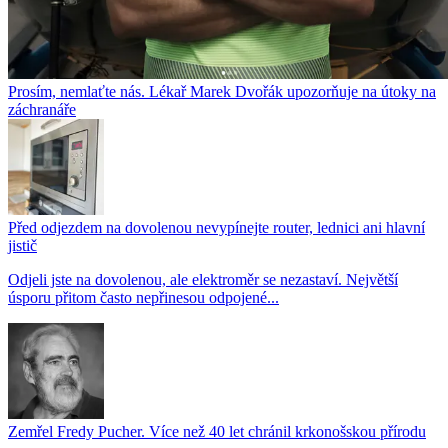
Prosím, nemlaťte nás. Lékař Marek Dvořák upozorňuje na útoky na
záchranáře
Před odjezdem na dovolenou nevypínejte router, lednici ani hlavní
jistič
Odjeli jste na dovolenou, ale elektroměr se nezastaví. Největší
úsporu přitom často nepřinesou odpojené...
Zemřel Fredy Pucher. Více než 40 let chránil krkonošskou přírodu