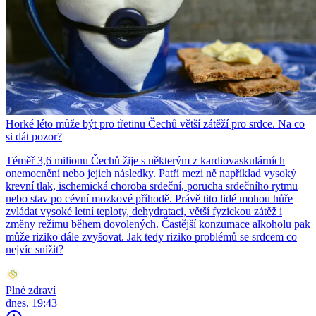
Horké léto může být pro třetinu Čechů větší zátěží pro srdce. Na co
si dát pozor?
Téměř 3,6 milionu Čechů žije s některým z kardiovaskulárních
onemocnění nebo jejich následky. Patří mezi ně například vysoký
krevní tlak, ischemická choroba srdeční, porucha srdečního rytmu
nebo stav po cévní mozkové příhodě. Právě tito lidé mohou hůře
zvládat vysoké letní teploty, dehydrataci, větší fyzickou zátěž i
změny režimu během dovolených. Častější konzumace alkoholu pak
může riziko dále zvyšovat. Jak tedy riziko problémů se srdcem co
nejvíc snížit?
Plné zdraví
dnes, 19:43