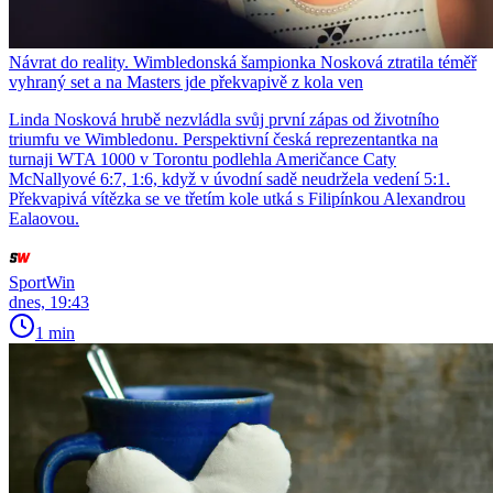
Návrat do reality. Wimbledonská šampionka Nosková ztratila téměř
vyhraný set a na Masters jde překvapivě z kola ven
Linda Nosková hrubě nezvládla svůj první zápas od životního
triumfu ve Wimbledonu. Perspektivní česká reprezentantka na
turnaji WTA 1000 v Torontu podlehla Američance Caty
McNallyové 6:7, 1:6, když v úvodní sadě neudržela vedení 5:1.
Překvapivá vítězka se ve třetím kole utká s Filipínkou Alexandrou
Ealaovou.
SportWin
dnes, 19:43
1 min