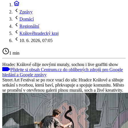
Zprávy
Domácí
Regionální
Králověhradecký kraj
10. 6. 2026, 07:05
1 min
Hradec Králové ožije novými muraly, sochou i live graffiti show
Přidejte si obsah Centrum.cz do oblíbených zdrojů pro Google
hledání a Google zprávy
Street Art Festival se po roce vrací do ulic Hradce Králové a slibuje
setkání s tvorbou, která baví, překvapuje a spojuje komunitu. Město
se promění v otevřenou galerii plnou muralů, soch a živé kreativity.