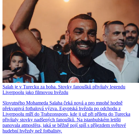
Salah je v Turecku za boha. Stovky fanoušků přivítaly legendu
Liverpoolu jako filmovou hvězdu
Slovutného Mohameda Salaha čeká nová a pro mnohé hodně
překvapivá fotbalová výzva. Egyptská hvězda po odchodu z
Liverpoolu míří do Trabzonsporu, kde ji už při příletu do Turecka
přivítaly stovky nadšených fanoušků. Na istanbulském letišti
panovala atmosféra, jaká se běžně pojí spíš s příjezdem světové
hudební hvězdy než fotbalisty.