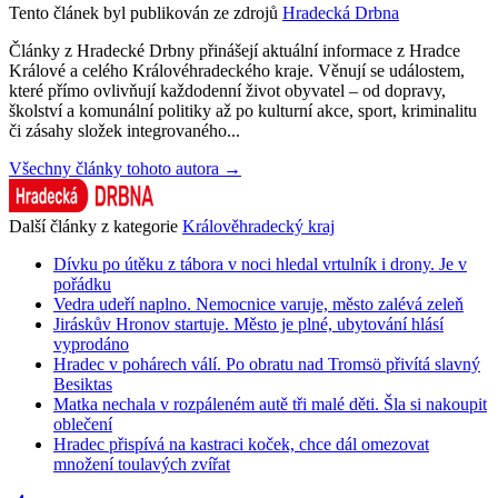
Tento článek byl publikován ze zdrojů
Hradecká Drbna
Články z Hradecké Drbny přinášejí aktuální informace z Hradce
Králové a celého Královéhradeckého kraje. Věnují se událostem,
které přímo ovlivňují každodenní život obyvatel – od dopravy,
školství a komunální politiky až po kulturní akce, sport, kriminalitu
či zásahy složek integrovaného...
Všechny články tohoto autora →
Další články z kategorie
Králověhradecký kraj
Dívku po útěku z tábora v noci hledal vrtulník i drony. Je v
pořádku
Vedra udeří naplno. Nemocnice varuje, město zalévá zeleň
Jiráskův Hronov startuje. Město je plné, ubytování hlásí
vyprodáno
Hradec v pohárech válí. Po obratu nad Tromsö přivítá slavný
Besiktas
Matka nechala v rozpáleném autě tři malé děti. Šla si nakoupit
oblečení
Hradec přispívá na kastraci koček, chce dál omezovat
množení toulavých zvířat