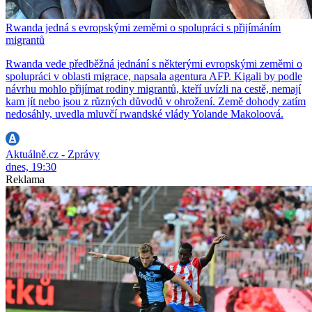
Rwanda jedná s evropskými zeměmi o spolupráci s přijímáním
migrantů
Rwanda vede předběžná jednání s některými evropskými zeměmi o
spolupráci v oblasti migrace, napsala agentura AFP. Kigali by podle
návrhu mohlo přijímat rodiny migrantů, kteří uvízli na cestě, nemají
kam jít nebo jsou z různých důvodů v ohrožení. Země dohody zatím
nedosáhly, uvedla mluvčí rwandské vlády Yolande Makoloová.
Aktuálně.cz - Zprávy
dnes, 19:30
Reklama