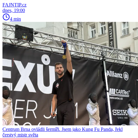
FAJNTIP.cz
dnes, 19:00
4 min
Centrum Brna ovládli šermíři. Jsem jako Kung Fu Panda, řekl
čerstvý mistr světa