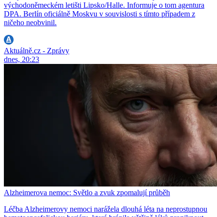
východoněmeckém letišti Lipsko/Halle. Informuje o tom agentura
DPA. Berlín oficiálně Moskvu v souvislosti s tímto případem z
ničeho neobvinil.
Aktuálně.cz - Zprávy
dnes, 20:23
Alzheimerova nemoc: Světlo a zvuk zpomalují průběh
Léčba Alzheimerovy nemoci narážela dlouhá léta na neprostupnou