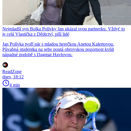
Nejmladší syn Bolka Polívky Jan ukázal svou partnerku. Vždyť to
je celá Vlastička z Dědictví, píší lidé
Jan Polívka tvoří pár s mladou herečkou Anetou Kalertovou.
Půvabná studentka na sebe poutá obrovskou pozornost kvůli
nápadné podobě s Dagmar Havlovou.
ReadZone
dnes, 18:12
4 min