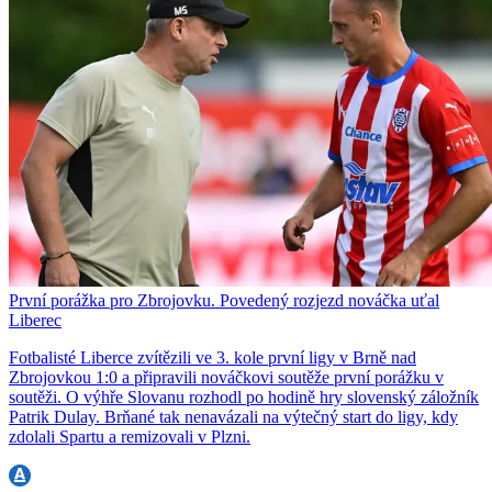
První porážka pro Zbrojovku. Povedený rozjezd nováčka uťal
Liberec
Fotbalisté Liberce zvítězili ve 3. kole první ligy v Brně nad
Zbrojovkou 1:0 a připravili nováčkovi soutěže první porážku v
soutěži. O výhře Slovanu rozhodl po hodině hry slovenský záložník
Patrik Dulay. Brňané tak nenavázali na výtečný start do ligy, kdy
zdolali Spartu a remizovali v Plzni.