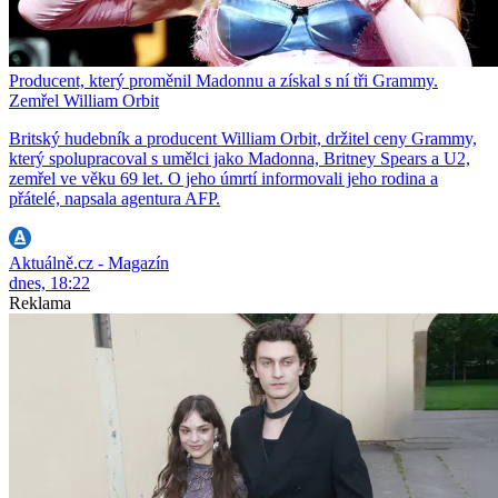
Producent, který proměnil Madonnu a získal s ní tři Grammy.
Zemřel William Orbit
Britský hudebník a producent William Orbit, držitel ceny Grammy,
který spolupracoval s umělci jako Madonna, Britney Spears a U2,
zemřel ve věku 69 let. O jeho úmrtí informovali jeho rodina a
přátelé, napsala agentura AFP.
Aktuálně.cz - Magazín
dnes, 18:22
Reklama