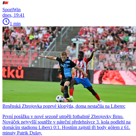
SportWin
dnes, 19:41
1 min
Brněnská Zbrojovka poprvé klopýtla, doma nestačila na Liberec
První porážku v nové sezoně utrpěli fotbalisté Zbrojovky Brno.
Nováček nejvyšší soutěže v páteční předehrávce 3. kola podlehl na
domácím stadionu Liberci 0:1. Hostům zajistil tři body gólem z 61.
minuty Patrik Dulay.