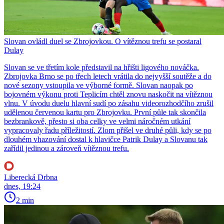
Slovan ovládl duel se Zbrojovkou. O vítěznou trefu se postaral
Dulay
Slovan se ve třetím kole představil na hřišti ligového nováčka.
Zbrojovka Brno se po třech letech vrátila do nejvyšší soutěže a do
nové sezony vstoupila ve výborné formě. Slovan naopak po
bojovném výkonu proti Teplicím chtěl znovu naskočit na vítěznou
vlnu. V úvodu duelu hlavní sudí po zásahu videorozhodčího zrušil
udělenou červenou kartu pro Zbrojovku. První půle tak skončila
bezbrankově, přesto si oba celky ve velmi náročném utkání
vypracovaly řadu příležitostí. Zlom přišel ve druhé půli, kdy se po
dlouhém vhazování dostal k hlavičce Patrik Dulay a Slovanu tak
zařídil jedinou a zároveň vítěznou trefu.
Liberecká Drbna
dnes, 19:24
2 min