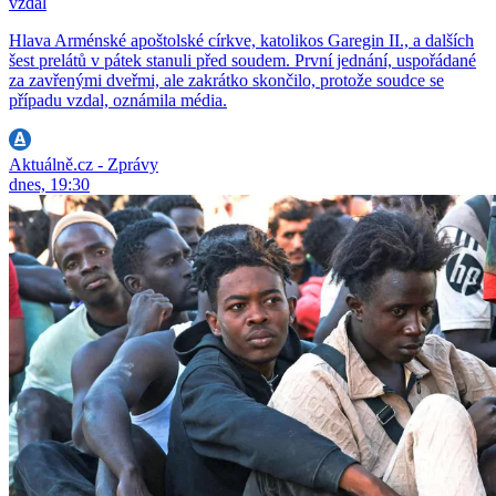
vzdal
Hlava Arménské apoštolské církve, katolikos Garegin II., a dalších
šest prelátů v pátek stanuli před soudem. První jednání, uspořádané
za zavřenými dveřmi, ale zakrátko skončilo, protože soudce se
případu vzdal, oznámila média.
Aktuálně.cz - Zprávy
dnes, 19:30