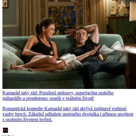
Kamarád taky rád: Porušení smlouvy, superjachta ruského
miliardáře a propletenec osudů v reálném životě
Romantická komedie Kamarád taky rád skrývá zajímavé rodinné
vazby herců. Zákulisí odhaluje utajeného dvojníka i přímou spojitost
s osobním životem hvězd.