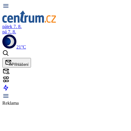
pátek 7. 8.
pá 7. 8.
21°C
Přihlášení
Reklama