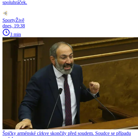
spoluhráček.
SportyŽivě
dnes, 19:38
3 min
Špičky arménské církve skončily před soudem. Soudce se případu