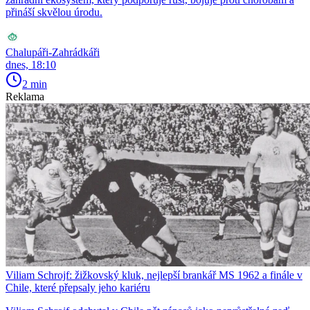
přináší skvělou úrodu.
Chalupáři-Zahrádkáři
dnes, 18:10
2 min
Reklama
Viliam Schrojf: žižkovský kluk, nejlepší brankář MS 1962 a finále v
Chile, které přepsaly jeho kariéru