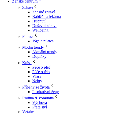
Ženské centrum
Zdraví
Ženské zdraví
Babiččina lékárna
Hubnutí
Duševní zdraví
Wellbeing
Fitness
Jóga a pilates
Módní trendy
Aktuální trendy
Doplňky
Krása
Péče o pleť
Péče o tělo
Vlasy
Nehty
Příběhy ze života
Inspirativní ženy
Rodina & komunita
Výchova
Přátelství
Vztahy