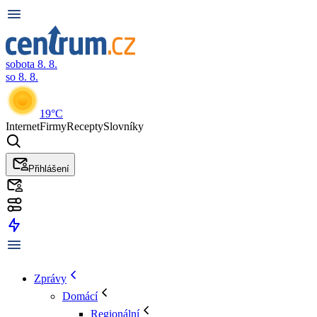
sobota 8. 8.
so 8. 8.
19°C
Internet
Firmy
Recepty
Slovníky
Přihlášení
Zprávy
Domácí
Regionální