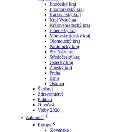
Jihočeský kraj
Jihomoravský kraj
Karlovarský kraj
Kraj Vysočina
Králověhradecký kraj
Liberecký kraj
Moravskoslezský kraj
Olomoucký kraj
Pardubický kraj
Plzeňský kraj
Středočeský kraj
Ústecký kraj
Zlínský kraj
Praha
Brno
Ostrava
Školství
Zdravotnictví
Politika
O počasí
Volby 2026
Zahraničí
Evropa
Slovensko