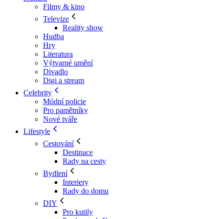
Filmy & kino
Televize
Reality show
Hudba
Hry
Literatura
Výtvarné umění
Divadlo
Digi a stream
Celebrity
Módní policie
Pro pamětníky
Nové tváře
Lifestyle
Cestování
Destinace
Rady na cesty
Bydlení
Interiery
Rady do domu
DIY
Pro kutily