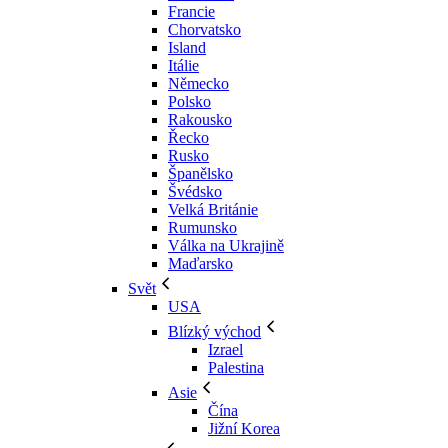
Francie
Chorvatsko
Island
Itálie
Německo
Polsko
Rakousko
Řecko
Rusko
Španělsko
Švédsko
Velká Británie
Rumunsko
Válka na Ukrajině
Maďarsko
Svět
USA
Blízký východ
Izrael
Palestina
Asie
Čína
Jižní Korea