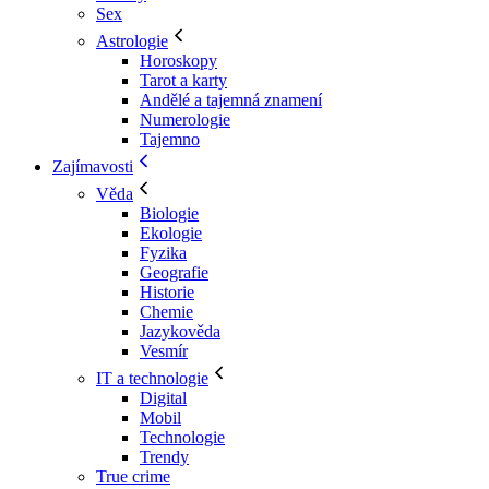
Sex
Astrologie
Horoskopy
Tarot a karty
Andělé a tajemná znamení
Numerologie
Tajemno
Zajímavosti
Věda
Biologie
Ekologie
Fyzika
Geografie
Historie
Chemie
Jazykověda
Vesmír
IT a technologie
Digital
Mobil
Technologie
Trendy
True crime