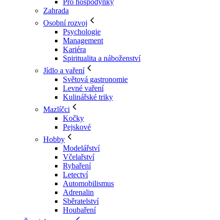
Pro hospodyňky
Zahrada
Osobní rozvoj
Psychologie
Management
Kariéra
Spiritualita a náboženství
Jídlo a vaření
Světová gastronomie
Levné vaření
Kulinářské triky
Mazlíčci
Kočky
Pejskové
Hobby
Modelářství
Včelařství
Rybaření
Letectví
Automobilismus
Adrenalin
Sběratelství
Houbaření