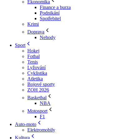
Ekonomika
Finance a burza
Podnikání
Spotřebitel
Krimi
Doprava
Nehody
Sport
Hokej
Fotbal
Tenis
Lyžování
Cyklistika
Atletika
Bojové sporty
ZOH 2026
Basketbal
NBA
Motosport
F1
Auto-moto
Elektromobily
Kultura