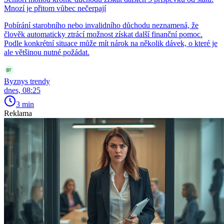
Mnozí je přitom vůbec nečerpají
Pobírání starobního nebo invalidního důchodu neznamená, že
člověk automaticky ztrácí možnost získat další finanční pomoc.
Podle konkrétní situace může mít nárok na několik dávek, o které je
ale většinou nutné požádat.
Byznys trendy
dnes, 08:25
3 min
Reklama