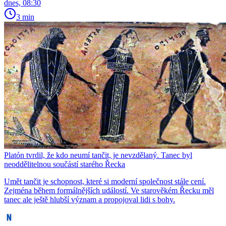
dnes, 08:30
3 min
Platón tvrdil, že kdo neumí tančit, je nevzdělaný. Tanec byl
neoddělitelnou součástí starého Řecka
Umět tančit je schopnost, které si moderní společnost stále cení.
Zejména během formálnějších událostí. Ve starověkém Řecku měl
tanec ale ještě hlubší význam a propojoval lidi s bohy.