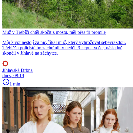
Muž v Třebíči chtěl skočit z mostu, měl přes tři promile
Můj život nestojí za nic, říkal muž, který vyhrožoval sebevraždou.
Třebíčští policisté ho zachránili v neděli 9. srpna večer, následně
skončil v Jihlavě na záchytce.
Jihlavská Drbna
dnes, 08:19
1 min