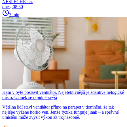
NESPECHEJ.cz
dnes, 08:30
3 min
Kam v bytě postavit ventilátor. Nejefektivnější je zdánlivě nelogické
místo. Účinek se rapidně zvýší
Většina lidí staví ventilátor přímo na parapet v domnění, že tak
nejlépe vyžene horko ven. Jenže fyzika funguje jinak – a správné
umístění může zvýšit výkon až trojnásobně.