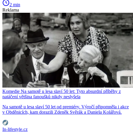
2 min
Reklama
Komedie Na samotě u lesa slaví 50 let: Tyto absurdní příběhy z
natáčení většina fanoušků nikdy neslyšela
Na samotě u lesa slaví 50 let od premiéry. Výročí připomněla i akce
v Obděnicích, kam dorazili Zdeněk Svěrák a Daniela Kolářová.
In-lifestyle.cz