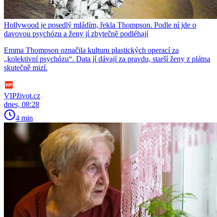
Hollywood je posedlý mládím, řekla Thompson. Podle ní jde o
davovou psychózu a ženy jí zbytečně podléhají
Emma Thompson označila kulturu plastických operací za
„kolektivní psychózu“. Data jí dávají za pravdu, starší ženy z plátna
skutečně mizí.
VIPživot.cz
dnes, 08:28
4 min