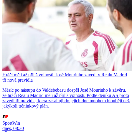
Hráči měli až příliš volnosti. José Mourinho zavedl v Realu Madrid
tři nová pravidla
Měsíc po nástupu do Valdebebasu dospěl José Mourinho k závěru,
že hráči Realu Madrid měli až příliš volnosti. Podle deníku AS proto
zavedl tři pravidla, která zasahují do jejich dne mnohem hlouběji než
jakýkoli tréninkový plán.
SportWin
dnes, 08:30