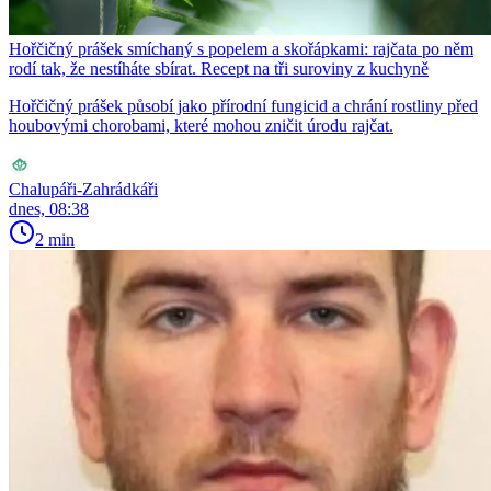
Hořčičný prášek smíchaný s popelem a skořápkami: rajčata po něm
rodí tak, že nestíháte sbírat. Recept na tři suroviny z kuchyně
Hořčičný prášek působí jako přírodní fungicid a chrání rostliny před
houbovými chorobami, které mohou zničit úrodu rajčat.
Chalupáři-Zahrádkáři
dnes, 08:38
2 min