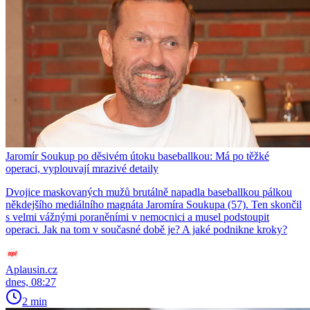
Jaromír Soukup po děsivém útoku baseballkou: Má po těžké
operaci, vyplouvají mrazivé detaily
Dvojice maskovaných mužů brutálně napadla baseballkou pálkou
někdejšího mediálního magnáta Jaromíra Soukupa (57). Ten skončil
s velmi vážnými poraněními v nemocnici a musel podstoupit
operaci. Jak na tom v současné době je? A jaké podnikne kroky?
Aplausin.cz
dnes, 08:27
2 min