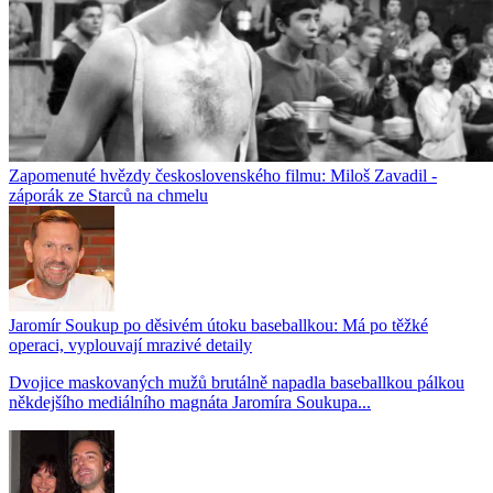
Zapomenuté hvězdy československého filmu: Miloš Zavadil -
záporák ze Starců na chmelu
Jaromír Soukup po děsivém útoku baseballkou: Má po těžké
operaci, vyplouvají mrazivé detaily
Dvojice maskovaných mužů brutálně napadla baseballkou pálkou
někdejšího mediálního magnáta Jaromíra Soukupa...