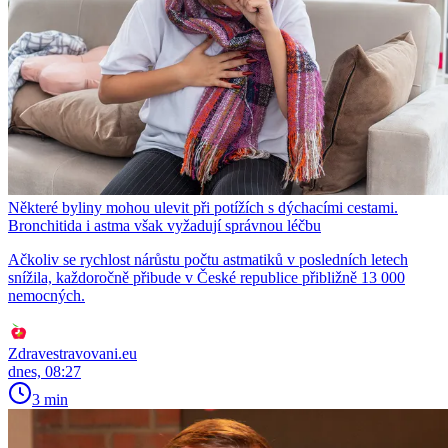
Některé byliny mohou ulevit při potížích s dýchacími cestami.
Bronchitida i astma však vyžadují správnou léčbu
Ačkoliv se rychlost nárůstu počtu astmatiků v posledních letech
snížila, každoročně přibude v České republice přibližně 13 000
nemocných.
Zdravestravovani.eu
dnes, 08:27
3 min