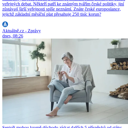
veřejných debat. Někteří patří ke známým tvářím české politiky, jiní
zůstávají širší veřejnosti spíše neznámí. Znáte české europoslance,
jejichž základní měsíční plat přesahuje 250 tisíc korun?
Aktuálně.cz - Zprávy
dnes, 08:26
Senioři mohou kromě důchodu získat dalších 5 příspěvků od státu: