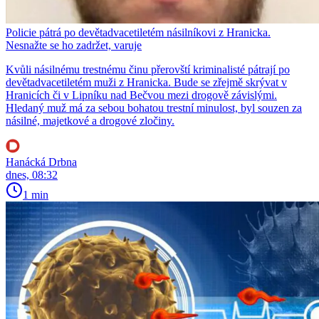
Policie pátrá po devětadvacetiletém násilníkovi z Hranicka.
Nesnažte se ho zadržet, varuje
Kvůli násilnému trestnému činu přerovští kriminalisté pátrají po
devětadvacetiletém muži z Hranicka. Bude se zřejmě skrývat v
Hranicích či v Lipníku nad Bečvou mezi drogově závislými.
Hledaný muž má za sebou bohatou trestní minulost, byl souzen za
násilné, majetkové a drogové zločiny.
Hanácká Drbna
dnes, 08:32
1 min