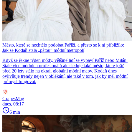
Město, které se nechtělo podobat Paříži, a přesto se k ní přiblížilo:
Jak se Kodaň stala „pátou” módní metropolí
Když se řekne týden módy, většině lidí se vybaví Paříž nebo Milán.
Stále více módních profesionálů ale sleduje také město, které ještě
před 20 lety stálo na okraji globální módní mapy. Kodaň dnes
ovlivňuje trendy nejen v oblékání, ale také v tom, jak by měl módní
průmysl fungovat.
GrapesMag
dnes, 08:17
6 min