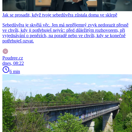
Jak se prosadit, když tvoje sebedůvěra zůstala doma ve sklepě
Sebedůvěra je skvělá věc. Jen má nepříjemný zvyk nedorazit přesně
ve chvíli, kdy ji potřebuješ nejvíc: před důležitým rozhovorem, při
vyjednávání o penězích, na poradě nebo ve chvíli, kdy se konečně
potřebuješ ozvat.
Poudree.cz
dnes, 08:22
6 min