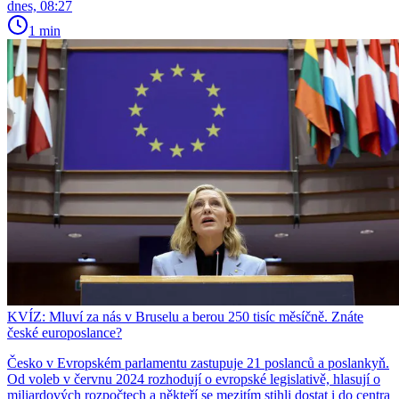
dnes, 08:27
1 min
KVÍZ: Mluví za nás v Bruselu a berou 250 tisíc měsíčně. Znáte
české europoslance?
Česko v Evropském parlamentu zastupuje 21 poslanců a poslankyň.
Od voleb v červnu 2024 rozhodují o evropské legislativě, hlasují o
miliardových rozpočtech a někteří se mezitím stihli dostat i do centra