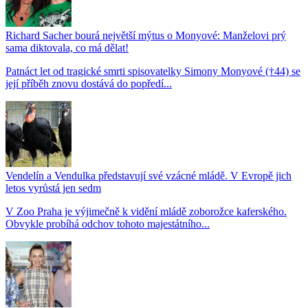
Richard Sacher bourá největší mýtus o Monyové: Manželovi prý
sama diktovala, co má dělat!
Patnáct let od tragické smrti spisovatelky Simony Monyové (†44) se
její příběh znovu dostává do popředí...
Vendelín a Vendulka představují své vzácné mládě. V Evropě jich
letos vyrůstá jen sedm
V Zoo Praha je výjimečně k vidění mládě zoborožce kaferského.
Obvykle probíhá odchov tohoto majestátního...