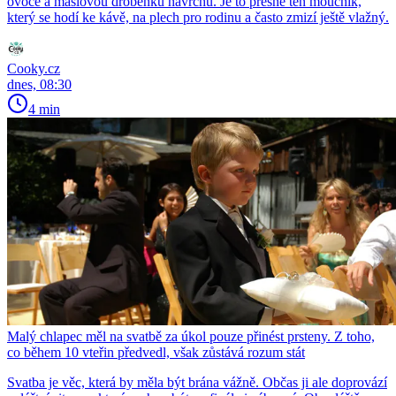
ovoce a máslovou drobenku navrchu. Je to přesně ten moučník,
který se hodí ke kávě, na plech pro rodinu a často zmizí ještě vlažný.
Cooky.cz
dnes, 08:30
4 min
Malý chlapec měl na svatbě za úkol pouze přinést prsteny. Z toho,
co během 10 vteřin předvedl, však zůstává rozum stát
Svatba je věc, která by měla být brána vážně. Občas ji ale doprovází