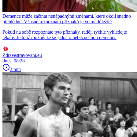
Demence může začínat nenápadnými změnami, které okolí snadno
přehlédne. Včasné rozpoznání příznaků je velmi důležité
Pokud na sobě rozpoznáte tyto příznaky, raději rychle vyhledejte
lékaře. Je totiž možné, že se jedná o nebezpečnou demenci.
Zdravestravovani.eu
dnes, 08:28
2 min