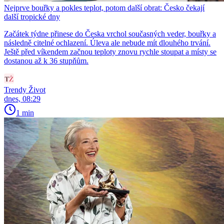
Nejprve bouřky a pokles teplot, potom další obrat: Česko čekají
další tropické dny
Začátek týdne přinese do Česka vrchol současných veder, bouřky a
následně citelné ochlazení. Úleva ale nebude mít dlouhého trvání.
Ještě před víkendem začnou teploty znovu rychle stoupat a místy se
dostanou až k 36 stupňům.
Trendy Život
dnes, 08:29
1 min