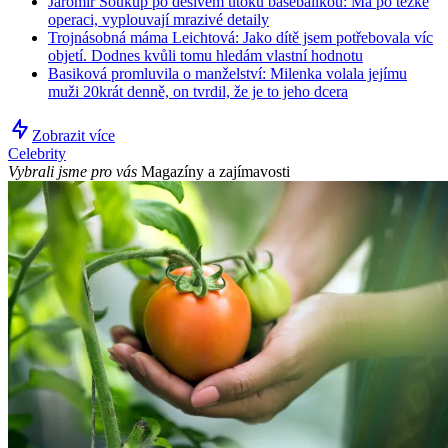
Jaromír Soukup po děsivém útoku baseballkou: Má po těžké
operaci, vyplouvají mrazivé detaily
Trojnásobná máma Leichtová: Jako dítě jsem potřebovala víc
objetí. Dodnes kvůli tomu hledám vlastní hodnotu
Basiková promluvila o manželství: Milenka volala jejímu
muži 20krát denně, on tvrdil, že je to jeho dcera
Zobrazit více
Celebrity
Vybrali jsme pro vás
Magazíny a zajímavosti