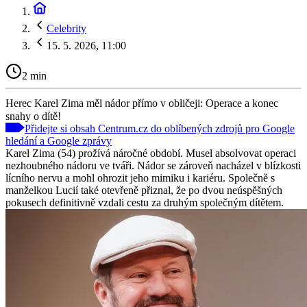
Celebrity
15. 5. 2026, 11:00
2 min
Herec Karel Zima měl nádor přímo v obličeji: Operace a konec
snahy o dítě!
Přidejte si obsah Centrum.cz do oblíbených zdrojů pro Google
hledání a Google zprávy
Karel Zima (54) prožívá náročné období. Musel absolvovat operaci
nezhoubného nádoru ve tváři. Nádor se zároveň nacházel v blízkosti
lícního nervu a mohl ohrozit jeho mimiku i kariéru. Společně s
manželkou Lucií také otevřeně přiznal, že po dvou neúspěšných
pokusech definitivně vzdali cestu za druhým společným dítětem.