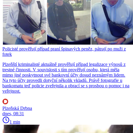
Policisté prověřují případ praní špinavých peněz, pátrají po muži z
fotek
Plzeňští kriminalisté aktuálně prověřují případ legalizace výnosů z
trestné činnosti. V souvislosti s tím prověřují osobu, která měla
mimo jiné poskytnout své bankovní účty dosud neznámým lidem.
Na tyto účty provedli dotyční několik vkladů. Právě fotografie u
bankomatu teď policie zveřejnila a obrací se s prosbou o pomoc i na
veřejnost.
Plzeňská Drbna
dnes, 08:31
1 min