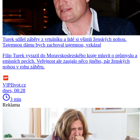
Turek sdílel záběry z vrtulníku a lidé si všimli ženských nohou.
Tajemnou dámu bych zachoval tajemnou, vzkázal
Filip Turek vyrazil do Moravskoslezského kraje mluvit o průmyslu a
emisních pecích. Veřejnost ale zaujalo něco jiného, pár ženských
nohou v rohu záběru.
VIPživot.cz
dnes, 08:28
3 min
Reklama