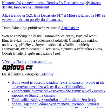
Nástroje lásky a nechutnosti: Bendová s Decastelo rozjely bizarní
debatu, fanoušci byli zhnuseni!
Alice Bendová (52), Eva Decastelo (47) a Miluše Bittnerová (48) se
ve svém podcastu pustily do tématu, o...
Tento článek byl publikován ze zdrojů
Aplausin.cz
Web se zaměřuje na české i zahraniční celebrity, kulturní scénu,
film, televizi, hudbu a společenské události. Čtenáři zde najdou
rozhovory, příběhy známých osobností, zákulisní pohledy i
zajímavosti, které dokreslují svět showbyznysu a veřejného života.
Obsah je laděný spíše magazínově než...
Všechny články tohoto autora →
Další články z kategorie
Celebrity
Hollywood je posedlý mládím, řekla Thompson. Podle ní jde
o davovou psychózu a ženy jí zbytečně podléhají
Zapomenuté hvězdy československého filmu: Miloš Zavadil -
záporák ze Starců na chmelu
Turek sdílel záběry z vrtulníku a lidé si všimli ženských
nohou. Tajemnou dámu bych zachoval tajemnou, vzkázal