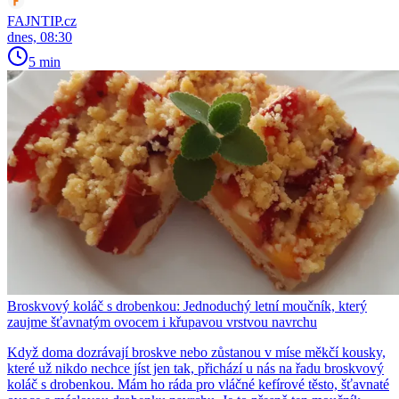
FAJNTIP.cz
dnes, 08:30
5 min
Broskvový koláč s drobenkou: Jednoduchý letní moučník, který
zaujme šťavnatým ovocem i křupavou vrstvou navrchu
Když doma dozrávají broskve nebo zůstanou v míse měkčí kousky,
které už nikdo nechce jíst jen tak, přichází u nás na řadu broskvový
koláč s drobenkou. Mám ho ráda pro vláčné kefírové těsto, šťavnaté