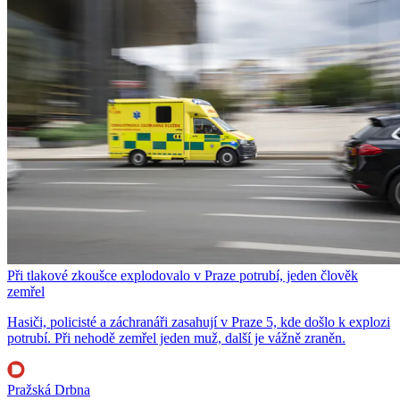
Při tlakové zkoušce explodovalo v Praze potrubí, jeden člověk
zemřel
Hasiči, policisté a záchranáři zasahují v Praze 5, kde došlo k explozi
potrubí. Při nehodě zemřel jeden muž, další je vážně zraněn.
Pražská Drbna