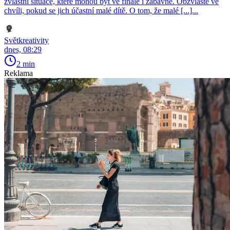
zvláštní situace, které mohou být ve finále i zábavné. Obzvláště ve
chvíli, pokud se jich účastní malé dítě. O tom, že malé [...]...
Světkreativity
dnes, 08:29
2 min
Reklama