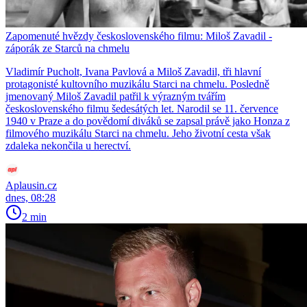
Zapomenuté hvězdy československého filmu: Miloš Zavadil -
záporák ze Starců na chmelu
Vladimír Pucholt, Ivana Pavlová a Miloš Zavadil, tři hlavní
protagonisté kultovního muzikálu Starci na chmelu. Posledně
jmenovaný Miloš Zavadil patřil k výrazným tvářím
československého filmu šedesátých let. Narodil se 11. července
1940 v Praze a do povědomí diváků se zapsal právě jako Honza z
filmového muzikálu Starci na chmelu. Jeho životní cesta však
zdaleka nekončila u herectví.
Aplausin.cz
dnes, 08:28
2 min