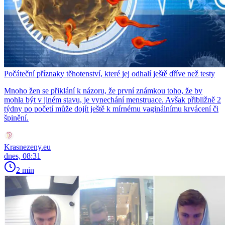
Počáteční příznaky těhotenství, které jej odhalí ještě dříve než testy
Mnoho žen se přiklání k názoru, že první známkou toho, že by
mohla být v jiném stavu, je vynechání menstruace. Avšak přibližně 2
týdny po početí může dojít ještě k mírnému vaginálnímu krvácení či
špinění.
Krasnezeny.eu
dnes, 08:31
2 min