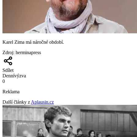
Karel Zima má náročné období.
Zdroj
:
herminapress
Sdílet
Denní
výzva
0
Reklama
Další články z
Aplausin.cz