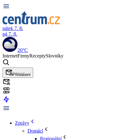
pátek 7. 8.
pá 7. 8.
20°C
Internet
Firmy
Recepty
Slovníky
Přihlášení
Zprávy
Domácí
Regionální