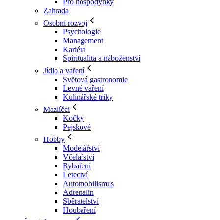
Pro hospodyňky
Zahrada
Osobní rozvoj
Psychologie
Management
Kariéra
Spiritualita a náboženství
Jídlo a vaření
Světová gastronomie
Levné vaření
Kulinářské triky
Mazlíčci
Kočky
Pejskové
Hobby
Modelářství
Včelařství
Rybaření
Letectví
Automobilismus
Adrenalin
Sběratelství
Houbaření