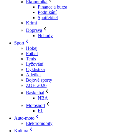
Ekonomika
Finance a burza
Podnikání
Spotřebitel
Krimi
Doprava
Nehody
Sport
Hokej
Fotbal
Tenis
Lyžování
Cyklistika
Atletika
Bojové sporty
ZOH 2026
Basketbal
NBA
Motosport
F1
Auto-moto
Elektromobily
Kultura