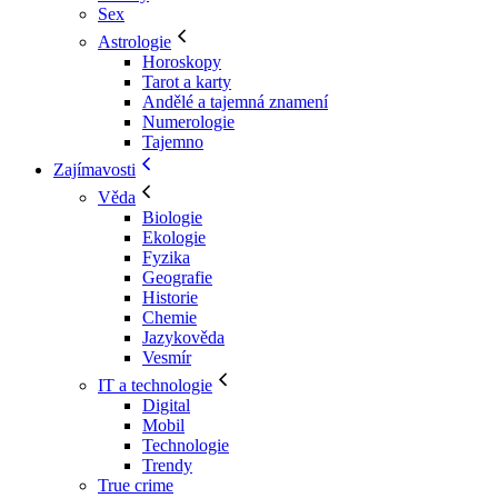
Sex
Astrologie
Horoskopy
Tarot a karty
Andělé a tajemná znamení
Numerologie
Tajemno
Zajímavosti
Věda
Biologie
Ekologie
Fyzika
Geografie
Historie
Chemie
Jazykověda
Vesmír
IT a technologie
Digital
Mobil
Technologie
Trendy
True crime