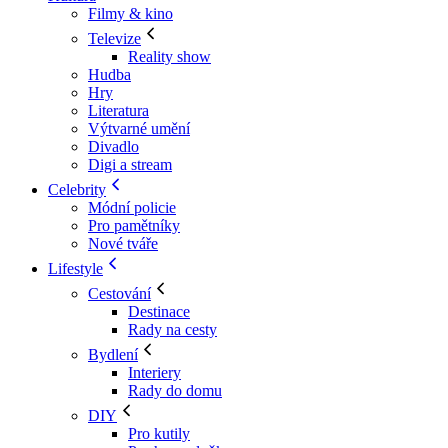
Filmy & kino
Televize
Reality show
Hudba
Hry
Literatura
Výtvarné umění
Divadlo
Digi a stream
Celebrity
Módní policie
Pro pamětníky
Nové tváře
Lifestyle
Cestování
Destinace
Rady na cesty
Bydlení
Interiery
Rady do domu
DIY
Pro kutily