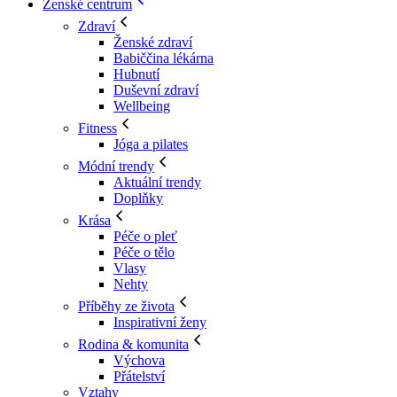
Ženské centrum
Zdraví
Ženské zdraví
Babiččina lékárna
Hubnutí
Duševní zdraví
Wellbeing
Fitness
Jóga a pilates
Módní trendy
Aktuální trendy
Doplňky
Krása
Péče o pleť
Péče o tělo
Vlasy
Nehty
Příběhy ze života
Inspirativní ženy
Rodina & komunita
Výchova
Přátelství
Vztahy