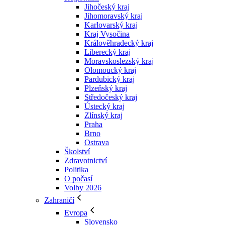
Jihočeský kraj
Jihomoravský kraj
Karlovarský kraj
Kraj Vysočina
Králověhradecký kraj
Liberecký kraj
Moravskoslezský kraj
Olomoucký kraj
Pardubický kraj
Plzeňský kraj
Středočeský kraj
Ústecký kraj
Zlínský kraj
Praha
Brno
Ostrava
Školství
Zdravotnictví
Politika
O počasí
Volby 2026
Zahraničí
Evropa
Slovensko