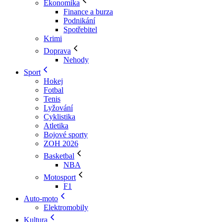
Ekonomika
Finance a burza
Podnikání
Spotřebitel
Krimi
Doprava
Nehody
Sport
Hokej
Fotbal
Tenis
Lyžování
Cyklistika
Atletika
Bojové sporty
ZOH 2026
Basketbal
NBA
Motosport
F1
Auto-moto
Elektromobily
Kultura