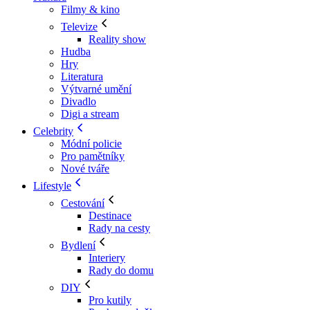
Filmy & kino
Televize
Reality show
Hudba
Hry
Literatura
Výtvarné umění
Divadlo
Digi a stream
Celebrity
Módní policie
Pro pamětníky
Nové tváře
Lifestyle
Cestování
Destinace
Rady na cesty
Bydlení
Interiery
Rady do domu
DIY
Pro kutily