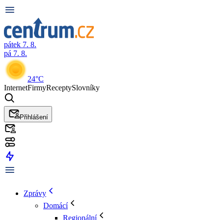
pátek 7. 8.
pá 7. 8.
24°C
Internet
Firmy
Recepty
Slovníky
Přihlášení
Zprávy
Domácí
Regionální