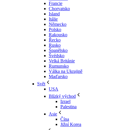
Francie
Chorvatsko
Island
Itálie
Německo
Polsko
Rakousko
Řecko
Rusko
Španělsko
Švédsko
Velká Británie
Rumunsko
Válka na Ukrajině
Maďarsko
Svět
USA
Blízký východ
Izrael
Palestina
Asie
Čína
Jižní Korea