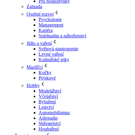
Pro hospodyňky
Zahrada
Osobní rozvoj
Psychologie
Management
Kariéra
Spiritualita a náboženství
Jídlo a vaření
Světová gastronomie
Levné vaření
Kulinářské triky
Mazlíčci
Kočky
Pejskové
Hobby
Modelářství
Včelařství
Rybaření
Letectví
Automobilismus
Adrenalin
Sběratelství
Houbaření