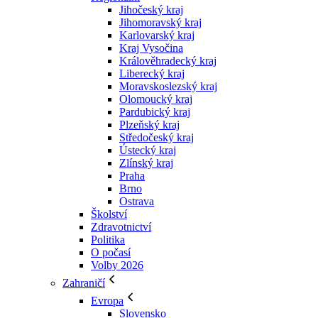
Jihočeský kraj
Jihomoravský kraj
Karlovarský kraj
Kraj Vysočina
Králověhradecký kraj
Liberecký kraj
Moravskoslezský kraj
Olomoucký kraj
Pardubický kraj
Plzeňský kraj
Středočeský kraj
Ústecký kraj
Zlínský kraj
Praha
Brno
Ostrava
Školství
Zdravotnictví
Politika
O počasí
Volby 2026
Zahraničí
Evropa
Slovensko