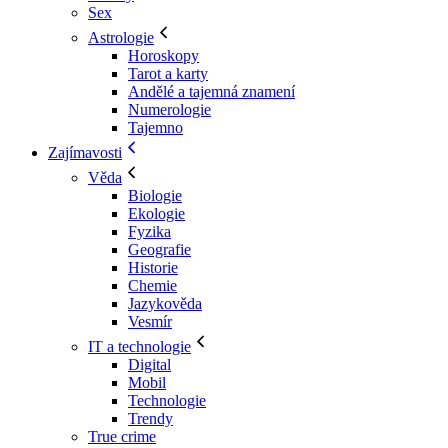
Sex
Astrologie
Horoskopy
Tarot a karty
Andělé a tajemná znamení
Numerologie
Tajemno
Zajímavosti
Věda
Biologie
Ekologie
Fyzika
Geografie
Historie
Chemie
Jazykověda
Vesmír
IT a technologie
Digital
Mobil
Technologie
Trendy
True crime