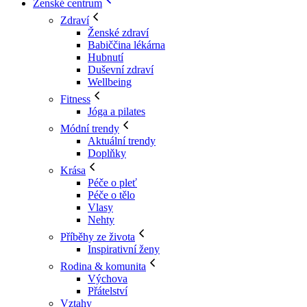
Ženské centrum
Zdraví
Ženské zdraví
Babiččina lékárna
Hubnutí
Duševní zdraví
Wellbeing
Fitness
Jóga a pilates
Módní trendy
Aktuální trendy
Doplňky
Krása
Péče o pleť
Péče o tělo
Vlasy
Nehty
Příběhy ze života
Inspirativní ženy
Rodina & komunita
Výchova
Přátelství
Vztahy