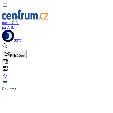
pátek 7. 8.
pá 7. 8.
23°C
Přihlášení
Reklama