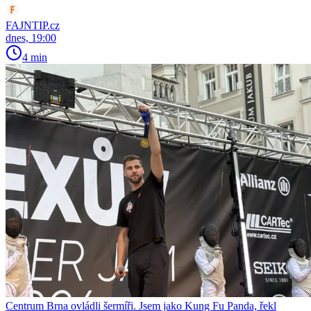
FAJNTIP.cz
dnes, 19:00
4 min
Centrum Brna ovládli šermíři. Jsem jako Kung Fu Panda, řekl