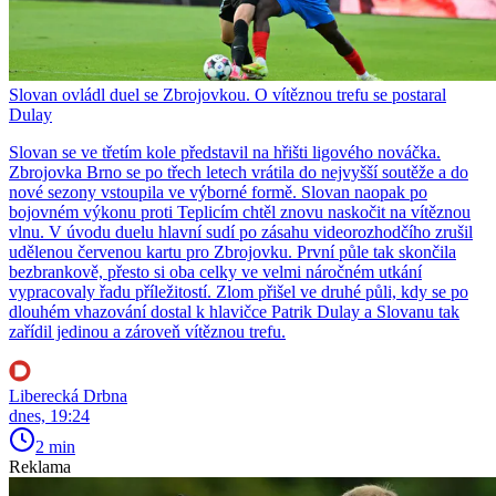
Slovan ovládl duel se Zbrojovkou. O vítěznou trefu se postaral
Dulay
Slovan se ve třetím kole představil na hřišti ligového nováčka.
Zbrojovka Brno se po třech letech vrátila do nejvyšší soutěže a do
nové sezony vstoupila ve výborné formě. Slovan naopak po
bojovném výkonu proti Teplicím chtěl znovu naskočit na vítěznou
vlnu. V úvodu duelu hlavní sudí po zásahu videorozhodčího zrušil
udělenou červenou kartu pro Zbrojovku. První půle tak skončila
bezbrankově, přesto si oba celky ve velmi náročném utkání
vypracovaly řadu příležitostí. Zlom přišel ve druhé půli, kdy se po
dlouhém vhazování dostal k hlavičce Patrik Dulay a Slovanu tak
zařídil jedinou a zároveň vítěznou trefu.
Liberecká Drbna
dnes, 19:24
2 min
Reklama