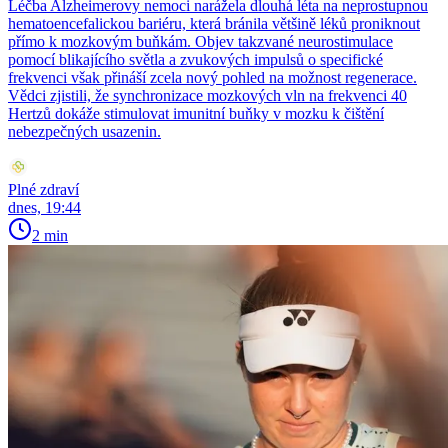
Léčba Alzheimerovy nemoci narážela dlouhá léta na neprostupnou
hematoencefalickou bariéru, která bránila většině léků proniknout
přímo k mozkovým buňkám. Objev takzvané neurostimulace
pomocí blikajícího světla a zvukových impulsů o specifické
frekvenci však přináší zcela nový pohled na možnost regenerace.
Vědci zjistili, že synchronizace mozkových vln na frekvenci 40
Hertzů dokáže stimulovat imunitní buňky v mozku k čištění
nebezpečných usazenin.
Plné zdraví
dnes, 19:44
2 min