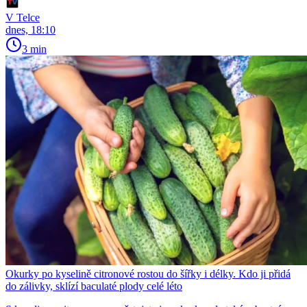
V Telce
dnes, 18:10
3 min
Okurky po kyselině citronové rostou do šířky i délky. Kdo ji přidá
do zálivky, sklízí baculaté plody celé léto