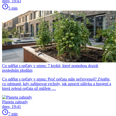
dnes, 19:43
5 min
Co udělat s rajčaty v srpnu: 7 kroků, které pomohou dozrát
posledním plodům
Co udělat s rajčaty v srpnu: Proč rajčata stále nečervenají? Zjistěte,
co odstranit, kdy zaštipovat vrcholy, jak upravit zálivku a hnojení a
která zelená rajčata už můžete …
Planeta zahrady
dnes, 19:41
7 min