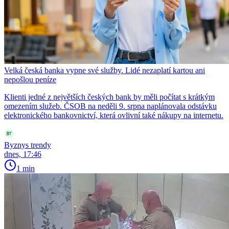
Velká česká banka vypne své služby. Lidé nezaplatí kartou ani
nepošlou peníze
Klienti jedné z největších českých bank by měli počítat s krátkým
omezením služeb. ČSOB na neděli 9. srpna naplánovala odstávku
elektronického bankovnictví, která ovlivní také nákupy na internetu.
Byznys trendy
dnes, 17:46
1 min