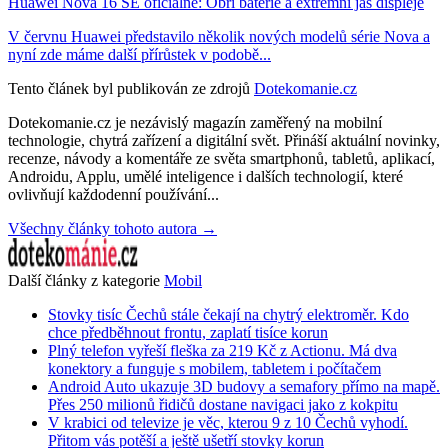
Huawei Nova 16 SE oficiálně: Obří baterie a extrémní jas displeje
V červnu Huawei představilo několik nových modelů série Nova a
nyní zde máme další přírůstek v podobě...
Tento článek byl publikován ze zdrojů
Dotekomanie.cz
Dotekomanie.cz je nezávislý magazín zaměřený na mobilní
technologie, chytrá zařízení a digitální svět. Přináší aktuální novinky,
recenze, návody a komentáře ze světa smartphonů, tabletů, aplikací,
Androidu, Applu, umělé inteligence i dalších technologií, které
ovlivňují každodenní používání...
Všechny články tohoto autora →
Další články z kategorie
Mobil
Stovky tisíc Čechů stále čekají na chytrý elektroměr. Kdo
chce předběhnout frontu, zaplatí tisíce korun
Plný telefon vyřeší fleška za 219 Kč z Actionu. Má dva
konektory a funguje s mobilem, tabletem i počítačem
Android Auto ukazuje 3D budovy a semafory přímo na mapě.
Přes 250 milionů řidičů dostane navigaci jako z kokpitu
V krabici od televize je věc, kterou 9 z 10 Čechů vyhodí.
Přitom vás potěší a ještě ušetří stovky korun