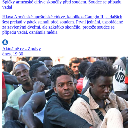
Špičky arménské církve skončily před soudem. Soudce se případu
vzdal
Hlava Arménské apoštolské církve, katolikos Garegin II., a dalších
šest prelátů v pátek stanuli před soudem. První jednání, uspořádané
za zavřenými dveřmi, ale zakrátko skončilo, protože soudce se
případu vzdal, oznámila média.
Aktuálně.cz - Zprávy
dnes, 19:30