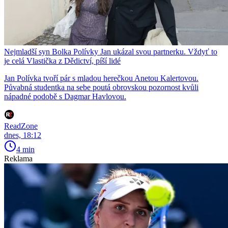
Nejmladší syn Bolka Polívky Jan ukázal svou partnerku. Vždyť to
je celá Vlastička z Dědictví, píší lidé
Jan Polívka tvoří pár s mladou herečkou Anetou Kalertovou.
Půvabná studentka na sebe poutá obrovskou pozornost kvůli
nápadné podobě s Dagmar Havlovou.
ReadZone
dnes, 18:12
4 min
Reklama