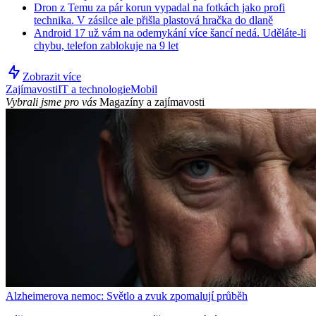
Dron z Temu za pár korun vypadal na fotkách jako profi
technika. V zásilce ale přišla plastová hračka do dlaně
Android 17 už vám na odemykání více šancí nedá. Uděláte-li
chybu, telefon zablokuje na 9 let
Zobrazit více
Zajímavosti
IT a technologie
Mobil
Vybrali jsme pro vás
Magazíny a zajímavosti
Alzheimerova nemoc: Světlo a zvuk zpomalují průběh