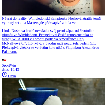
Návrat do reality. Wimbledonská šampionka Nosková ztratila téměř
vyhraný set a na Masters jde překvapivě z kola ven
Linda Nosková hrubě nezvládla svůj první zápas od životního
triumfu ve Wimbledonu. Perspektivní česká reprezentantka na
turnaji WTA 1000 v Torontu podlehla Američance Caty
McNallyové 6:7, 1:6, když v úvodní sadě neudržela vedení 5:1.
Překvapivá vítězka se ve třetím kole utká s Filipínkou Alexandrou
Ealaovou.
SportWin
dnes, 19:43
1 min