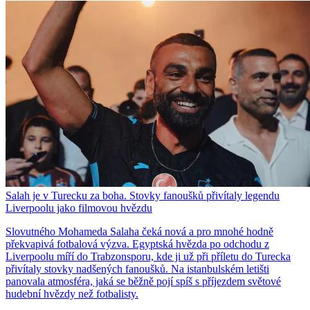
Salah je v Turecku za boha. Stovky fanoušků přivítaly legendu
Liverpoolu jako filmovou hvězdu
Slovutného Mohameda Salaha čeká nová a pro mnohé hodně
překvapivá fotbalová výzva. Egyptská hvězda po odchodu z
Liverpoolu míří do Trabzonsporu, kde ji už při příletu do Turecka
přivítaly stovky nadšených fanoušků. Na istanbulském letišti
panovala atmosféra, jaká se běžně pojí spíš s příjezdem světové
hudební hvězdy než fotbalisty.