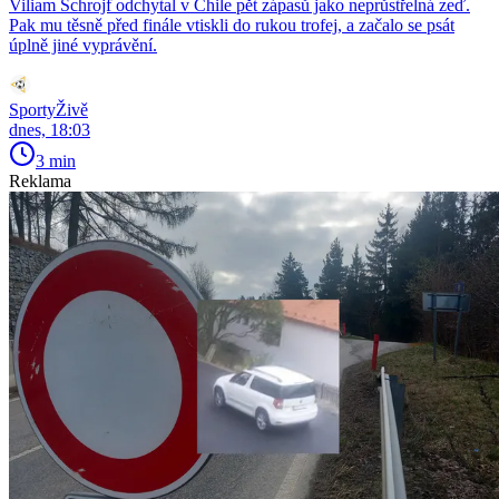
Viliam Schrojf odchytal v Chile pět zápasů jako neprůstřelná zeď.
Pak mu těsně před finále vtiskli do rukou trofej, a začalo se psát
úplně jiné vyprávění.
SportyŽivě
dnes, 18:03
3 min
Reklama