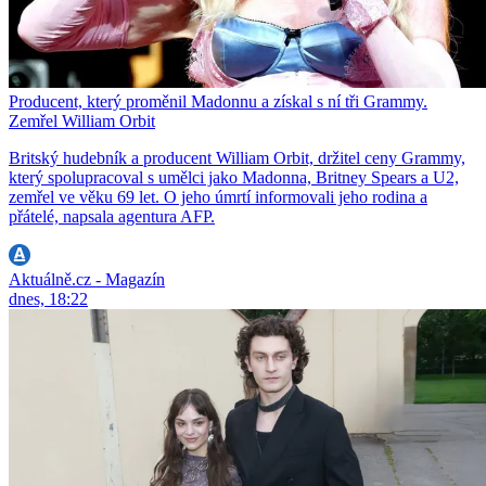
Producent, který proměnil Madonnu a získal s ní tři Grammy.
Zemřel William Orbit
Britský hudebník a producent William Orbit, držitel ceny Grammy,
který spolupracoval s umělci jako Madonna, Britney Spears a U2,
zemřel ve věku 69 let. O jeho úmrtí informovali jeho rodina a
přátelé, napsala agentura AFP.
Aktuálně.cz - Magazín
dnes, 18:22