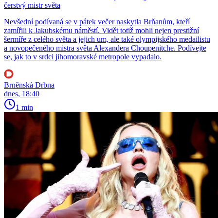
čerstvý mistr světa
Nevšední podívaná se v pátek večer naskytla Brňanům, kteří
zamířili k Jakubskému náměstí. Vidět totiž mohli nejen prestižní
šermíře z celého světa a jejich um, ale také olympijského medailistu
a novopečeného mistra světa Alexandera Choupenitche. Podívejte
se, jak to v srdci jihomoravské metropole vypadalo.
Brněnská Drbna
dnes, 18:40
1 min