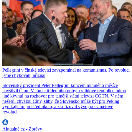
Pellegrini v čínské televizi zavzpomínal na komunismus. Po revoluci
jsme chybovali, přiznal
Slovenský prezident Peter Pellegrini koncem minulého měsíce
navštívil Čínu. V rámci třídenního pobytu v lidové republice mimo
jiné kývnul na rozhovor pro tamější státní televizi CGTN. V něm
nešetřil chválou Číny, sliby, že Slovensko může být pro Peking
vynikajícím prostředníkem, a zkritizoval vývoj po sametové
revoluci.
Aktuálně.cz - Zprávy