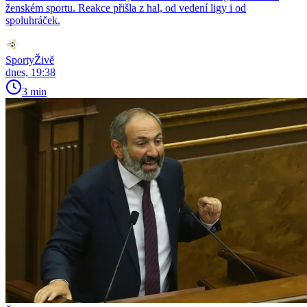
ženském sportu. Reakce přišla z hal, od vedení ligy i od
spoluhráček.
SportyŽivě
dnes, 19:38
3 min