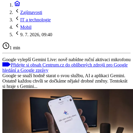
Zajímavosti
IT a technologie
Mobil
9. 7. 2026, 09:40
1 min
Google vylepší Gemini Live: nově nabídne ruční aktivaci mikrofonu
Přidejte si obsah Centrum.cz do oblíbených zdrojů pro Google
hledání a Google zprávy
Google se snaží hodně starat o svou službu, AI a aplikaci Gemini.
Ostatně každou chvíli se dočkáme nějaké drobné změny. Tentokrát
si hraje s Gemini...