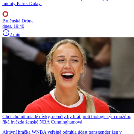
minuty Patrik Dulay.
Brněnská Drbna
dnes, 19:40
2 min
Chci chránit mladé dívky, neměly by hrát proti biologickým mužům,
říká hvězda ženské NBA Cunninghamová
Aktivní hráčka WNBA veřejně odmítla účast transgender žen v