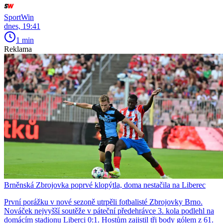
SportWin
dnes, 19:41
1 min
Reklama
Brněnská Zbrojovka poprvé klopýtla, doma nestačila na Liberec
První porážku v nové sezoně utrpěli fotbalisté Zbrojovky Brno.
Nováček nejvyšší soutěže v páteční předehrávce 3. kola podlehl na
domácím stadionu Liberci 0:1. Hostům zajistil tři body gólem z 61.