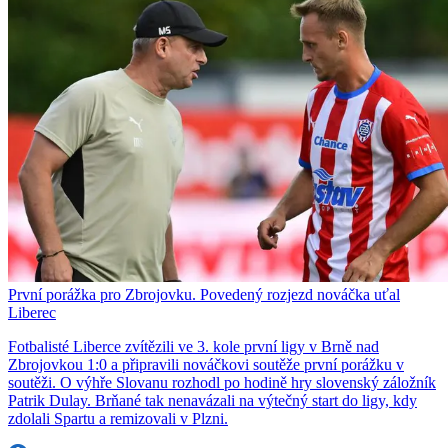
První porážka pro Zbrojovku. Povedený rozjezd nováčka uťal
Liberec
Fotbalisté Liberce zvítězili ve 3. kole první ligy v Brně nad
Zbrojovkou 1:0 a připravili nováčkovi soutěže první porážku v
soutěži. O výhře Slovanu rozhodl po hodině hry slovenský záložník
Patrik Dulay. Brňané tak nenavázali na výtečný start do ligy, kdy
zdolali Spartu a remizovali v Plzni.