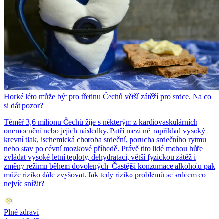
Horké léto může být pro třetinu Čechů větší zátěží pro srdce. Na co
si dát pozor?
Téměř 3,6 milionu Čechů žije s některým z kardiovaskulárních
onemocnění nebo jejich následky. Patří mezi ně například vysoký
krevní tlak, ischemická choroba srdeční, porucha srdečního rytmu
nebo stav po cévní mozkové příhodě. Právě tito lidé mohou hůře
zvládat vysoké letní teploty, dehydrataci, větší fyzickou zátěž i
změny režimu během dovolených. Častější konzumace alkoholu pak
může riziko dále zvyšovat. Jak tedy riziko problémů se srdcem co
nejvíc snížit?
Plné zdraví