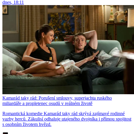
dnes, 18:11
Kamarád taky rád: Porušení smlouvy, superjachta ruského
miliardáře a propletenec osudů v reálném životě
Romantická komedie Kamarád taky rád skrývá zajímavé rodinné
vazby herců. Zákulisí odhaluje utajeného dvojníka i přímou spojitost
s osobním životem hvězd.