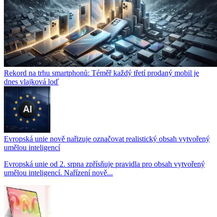
Rekord na trhu smartphonů: Téměř každý třetí prodaný mobil je
dnes vlajková loď
Evropská unie nově nařizuje označovat realistický obsah vytvořený
umělou inteligencí
Evropská unie od 2. srpna zpřísňuje pravidla pro obsah vytvořený
umělou inteligencí. Nařízení nově...