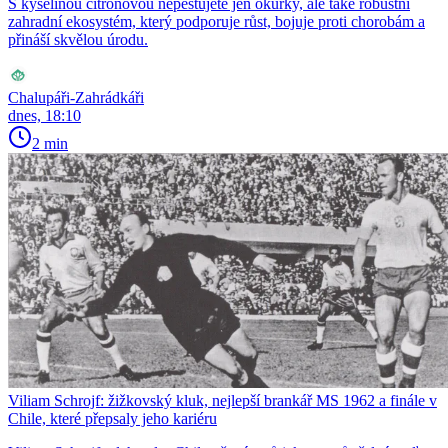
S kyselinou citronovou nepěstujete jen okurky, ale také robustní
zahradní ekosystém, který podporuje růst, bojuje proti chorobám a
přináší skvělou úrodu.
Chalupáři-Zahrádkáři
dnes, 18:10
2 min
Viliam Schrojf: žižkovský kluk, nejlepší brankář MS 1962 a finále v
Chile, které přepsaly jeho kariéru