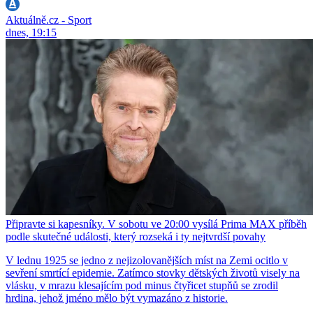
Aktuálně.cz - Sport
dnes, 19:15
Připravte si kapesníky. V sobotu ve 20:00 vysílá Prima MAX příběh
podle skutečné události, který rozseká i ty nejtvrdší povahy
V lednu 1925 se jedno z nejizolovanějších míst na Zemi ocitlo v
sevření smrtící epidemie. Zatímco stovky dětských životů visely na
vlásku, v mrazu klesajícím pod minus čtyřicet stupňů se zrodil
hrdina, jehož jméno mělo být vymazáno z historie.