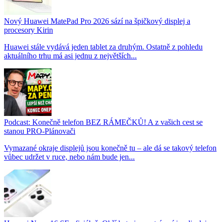
Nový Huawei MatePad Pro 2026 sází na špičkový displej a
procesory Kirin
Huawei stále vydává jeden tablet za druhým. Ostatně z pohledu
aktuálního trhu má asi jednu z největších...
Podcast: Konečně telefon BEZ RÁMEČKŮ! A z vašich cest se
stanou PRO-Plánovači
Vymazané okraje displejů jsou konečně tu – ale dá se takový telefon
vůbec udržet v ruce, nebo nám bude jen...