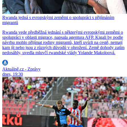
Rwanda jedná s evropskými zeměmi o spolupráci s přijímáním
migrantů
Rwanda vede předběžná jednání s některými evropskými zeměmi o
spolupráci v oblasti migrace, napsala agentura AFP. Kigali by podle
návrhu mohlo přijímat rodiny migrantů, kteří uvízli na cestě, nemají
kam jít nebo jsou z různých důvodů v ohrožení. Země dohody zatím
nedosáhly, uvedla mluvčí rwandské vlády Yolande Makoloová.
Aktuálně.cz - Zprávy
dnes, 19:30