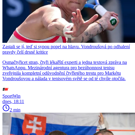
Zastali se jí, teď si sypou popel na hlavu. Vondroušová po odhalení
pravdy čelí drsné kritice
Osmačtyřicet stran, čtyři lékařští experti a jedna textová zpráva na
WhatsAppu. Mezinárodní agentura pro bezúhonnost tenisu
zveřejnila kompletní odůvodnění čtyřletého trestu pro Markétu
Vondroušovou a nálada v tenisovém světě se od té chvíle otočila.
SportWin
dnes, 18:11
2 min