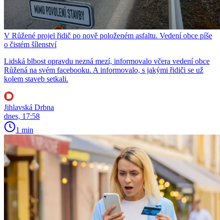
V Růžené projel řidič po nově položeném asfaltu. Vedení obce píše
o čistém šílenství
Lidská blbost opravdu nezná mezí, informovalo včera vedení obce
Růžená na svém facebooku. A informovalo, s jakými řidiči se už
kolem staveb setkali.
Jihlavská Drbna
dnes, 17:58
1 min