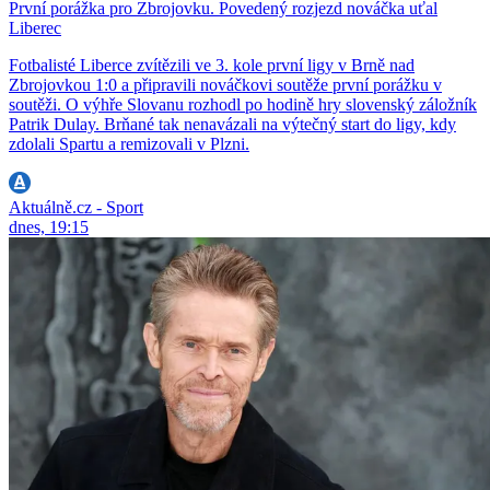
První porážka pro Zbrojovku. Povedený rozjezd nováčka uťal
Liberec
Fotbalisté Liberce zvítězili ve 3. kole první ligy v Brně nad
Zbrojovkou 1:0 a připravili nováčkovi soutěže první porážku v
soutěži. O výhře Slovanu rozhodl po hodině hry slovenský záložník
Patrik Dulay. Brňané tak nenavázali na výtečný start do ligy, kdy
zdolali Spartu a remizovali v Plzni.
Aktuálně.cz - Sport
dnes, 19:15