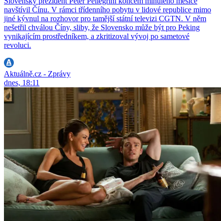
Slovenský prezident Peter Pellegrini koncem minulého měsíce
navštívil Čínu. V rámci třídenního pobytu v lidové republice mimo
jiné kývnul na rozhovor pro tamější státní televizi CGTN. V něm
nešetřil chválou Číny, sliby, že Slovensko může být pro Peking
vynikajícím prostředníkem, a zkritizoval vývoj po sametové
revoluci.
Aktuálně.cz - Zprávy
dnes, 18:11