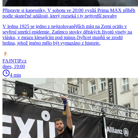
Připravte si kapesníky. V sobotu ve 20:00 vysílá Prima MAX příběh
podle skutečné události, který rozseká i ty nejtvrdší povahy
V lednu 1925 se jedno z nejizolovanějších míst na Zemi ocitlo v
sevření smrtící epidemie. Zatímco stovky dětských životů visely na
vlásku, v mrazu klesajícím pod minus čtyřicet stupňů se zrodil
hrdina, jehož jméno mělo být vymazáno z historie.
FAJNTIP.cz
dnes, 19:00
4 min