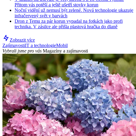
Přitom vás potěší a ještě ušetří stovky korun
Noční vidění už nemusí být zelené. Nová technologie ukazuje
infračervený svět v barvách
Dron z Temu za pár korun vypadal na fotkách jako profi
technika. V zásilce ale přišla plastová hračka do dlaně
Zobrazit více
Zajímavosti
IT a technologie
Mobil
Vybrali jsme pro vás
Magazíny a zajímavosti