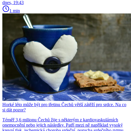
dnes, 19:43
1 min
Horké léto může být pro třetinu Čechů větší zátěží pro srdce. Na co
si dát pozor?
Téměř 3,6 milionu Čechů žije s některým z kardiovaskulárních
onemocnění nebo jejich následky. Patří mezi ně například vysoký
krevní tlak, ischemická choroba srdeční, porucha srdečního rytmu