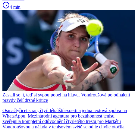
4 min
Zastali se jí, teď si sypou popel na hlavu. Vondroušová po odhalení
pravdy čelí drsné kritice
Osmačtyřicet stran, čtyři lékařští experti a jedna textová zpráva na
WhatsAppu. Mezinárodní agentura pro bezúhonnost tenisu
zveřejnila kompletní odůvodnění čtyřletého trestu pro Markétu
Vondroušovou a nálada v tenisovém světě se od té chvíle otočila.