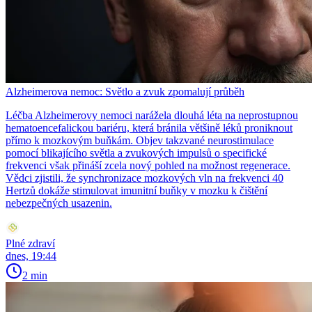
Alzheimerova nemoc: Světlo a zvuk zpomalují průběh
Léčba Alzheimerovy nemoci narážela dlouhá léta na neprostupnou
hematoencefalickou bariéru, která bránila většině léků proniknout
přímo k mozkovým buňkám. Objev takzvané neurostimulace
pomocí blikajícího světla a zvukových impulsů o specifické
frekvenci však přináší zcela nový pohled na možnost regenerace.
Vědci zjistili, že synchronizace mozkových vln na frekvenci 40
Hertzů dokáže stimulovat imunitní buňky v mozku k čištění
nebezpečných usazenin.
Plné zdraví
dnes, 19:44
2 min