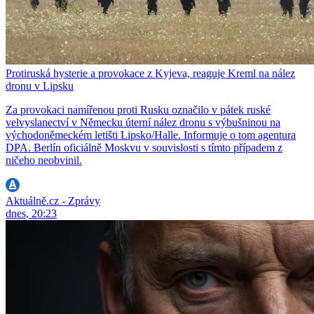
Protiruská hysterie a provokace z Kyjeva, reaguje Kreml na nález
dronu v Lipsku
Za provokaci namířenou proti Rusku označilo v pátek ruské
velvyslanectví v Německu úterní nález dronu s výbušninou na
východoněmeckém letišti Lipsko/Halle. Informuje o tom agentura
DPA. Berlín oficiálně Moskvu v souvislosti s tímto případem z
ničeho neobvinil.
Aktuálně.cz - Zprávy
dnes, 20:23