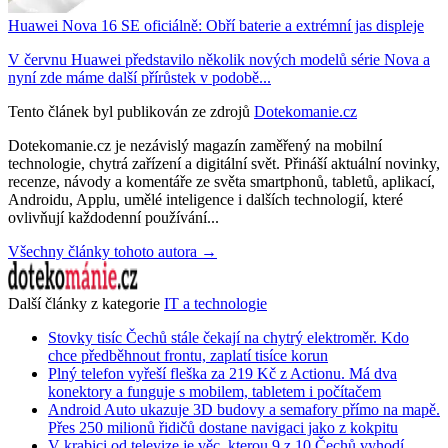
Huawei Nova 16 SE oficiálně: Obří baterie a extrémní jas displeje
V červnu Huawei představilo několik nových modelů série Nova a
nyní zde máme další přírůstek v podobě...
Tento článek byl publikován ze zdrojů
Dotekomanie.cz
Dotekomanie.cz je nezávislý magazín zaměřený na mobilní
technologie, chytrá zařízení a digitální svět. Přináší aktuální novinky,
recenze, návody a komentáře ze světa smartphonů, tabletů, aplikací,
Androidu, Applu, umělé inteligence i dalších technologií, které
ovlivňují každodenní používání...
Všechny články tohoto autora →
Další články z kategorie
IT a technologie
Stovky tisíc Čechů stále čekají na chytrý elektroměr. Kdo
chce předběhnout frontu, zaplatí tisíce korun
Plný telefon vyřeší fleška za 219 Kč z Actionu. Má dva
konektory a funguje s mobilem, tabletem i počítačem
Android Auto ukazuje 3D budovy a semafory přímo na mapě.
Přes 250 milionů řidičů dostane navigaci jako z kokpitu
V krabici od televize je věc, kterou 9 z 10 Čechů vyhodí.