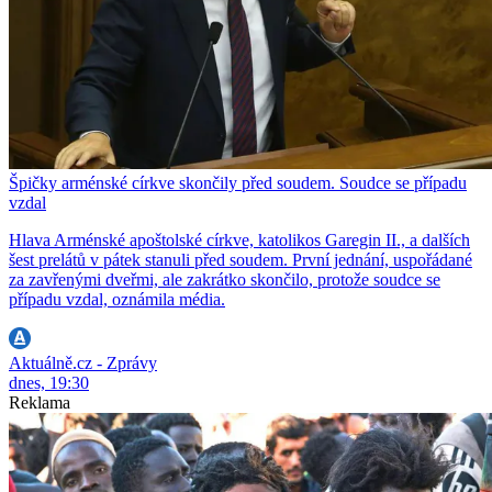
Špičky arménské církve skončily před soudem. Soudce se případu
vzdal
Hlava Arménské apoštolské církve, katolikos Garegin II., a dalších
šest prelátů v pátek stanuli před soudem. První jednání, uspořádané
za zavřenými dveřmi, ale zakrátko skončilo, protože soudce se
případu vzdal, oznámila média.
Aktuálně.cz - Zprávy
dnes, 19:30
Reklama