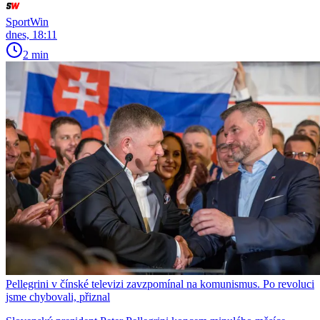
SportWin
dnes, 18:11
2 min
Pellegrini v čínské televizi zavzpomínal na komunismus. Po revoluci
jsme chybovali, přiznal