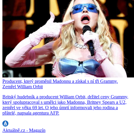
Producent, který proměnil Madonnu a získal s ní tři Grammy.
Zemřel William Orbit
Britský hudebník a producent William Orbit, držitel ceny Grammy,
který spolupracoval s umělci jako Madonna, Britney Spears a U2,
zemřel ve věku 69 let. O jeho úmrtí informovali jeho rodina a
přátelé, napsala agentura AFP.
Aktuálně.cz - Magazín