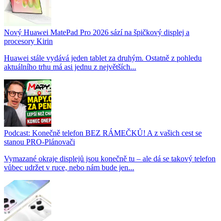
Nový Huawei MatePad Pro 2026 sází na špičkový displej a
procesory Kirin
Huawei stále vydává jeden tablet za druhým. Ostatně z pohledu
aktuálního trhu má asi jednu z největších...
Podcast: Konečně telefon BEZ RÁMEČKŮ! A z vašich cest se
stanou PRO-Plánovači
Vymazané okraje displejů jsou konečně tu – ale dá se takový telefon
vůbec udržet v ruce, nebo nám bude jen...