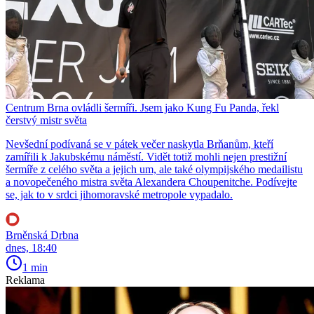
Centrum Brna ovládli šermíři. Jsem jako Kung Fu Panda, řekl
čerstvý mistr světa
Nevšední podívaná se v pátek večer naskytla Brňanům, kteří
zamířili k Jakubskému náměstí. Vidět totiž mohli nejen prestižní
šermíře z celého světa a jejich um, ale také olympijského medailistu
a novopečeného mistra světa Alexandera Choupenitche. Podívejte
se, jak to v srdci jihomoravské metropole vypadalo.
Brněnská Drbna
dnes, 18:40
1 min
Reklama