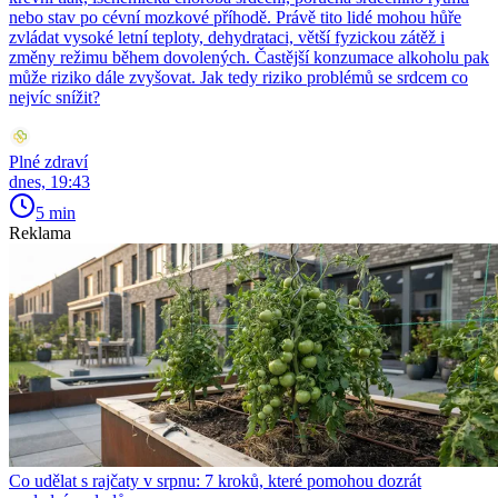
nebo stav po cévní mozkové příhodě. Právě tito lidé mohou hůře
zvládat vysoké letní teploty, dehydrataci, větší fyzickou zátěž i
změny režimu během dovolených. Častější konzumace alkoholu pak
může riziko dále zvyšovat. Jak tedy riziko problémů se srdcem co
nejvíc snížit?
Plné zdraví
dnes, 19:43
5 min
Reklama
Co udělat s rajčaty v srpnu: 7 kroků, které pomohou dozrát