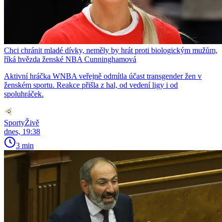
Chci chránit mladé dívky, neměly by hrát proti biologickým mužům,
říká hvězda ženské NBA Cunninghamová
Aktivní hráčka WNBA veřejně odmítla účast transgender žen v
ženském sportu. Reakce přišla z hal, od vedení ligy i od
spoluhráček.
SportyŽivě
dnes, 19:38
3 min