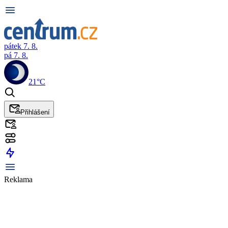
pátek 7. 8.
pá 7. 8.
21°C
Přihlášení
Reklama