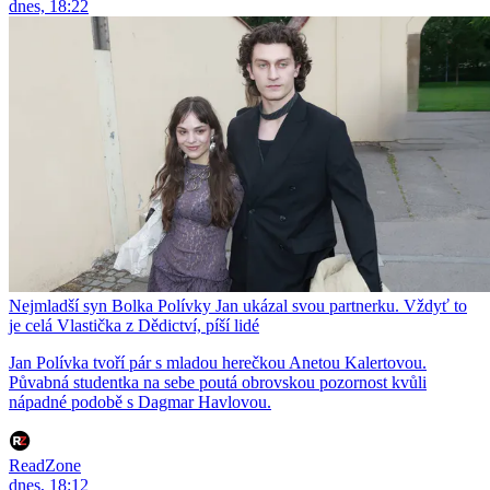
dnes, 18:22
Nejmladší syn Bolka Polívky Jan ukázal svou partnerku. Vždyť to
je celá Vlastička z Dědictví, píší lidé
Jan Polívka tvoří pár s mladou herečkou Anetou Kalertovou.
Půvabná studentka na sebe poutá obrovskou pozornost kvůli
nápadné podobě s Dagmar Havlovou.
ReadZone
dnes, 18:12