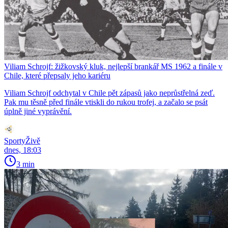
Viliam Schrojf: žižkovský kluk, nejlepší brankář MS 1962 a finále v
Chile, které přepsaly jeho kariéru
Viliam Schrojf odchytal v Chile pět zápasů jako neprůstřelná zeď.
Pak mu těsně před finále vtiskli do rukou trofej, a začalo se psát
úplně jiné vyprávění.
SportyŽivě
dnes, 18:03
3 min