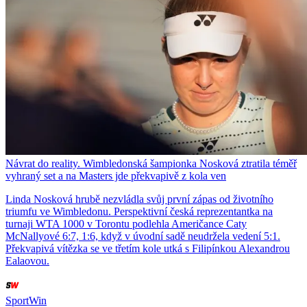
Návrat do reality. Wimbledonská šampionka Nosková ztratila téměř
vyhraný set a na Masters jde překvapivě z kola ven
Linda Nosková hrubě nezvládla svůj první zápas od životního
triumfu ve Wimbledonu. Perspektivní česká reprezentantka na
turnaji WTA 1000 v Torontu podlehla Američance Caty
McNallyové 6:7, 1:6, když v úvodní sadě neudržela vedení 5:1.
Překvapivá vítězka se ve třetím kole utká s Filipínkou Alexandrou
Ealaovou.
SportWin