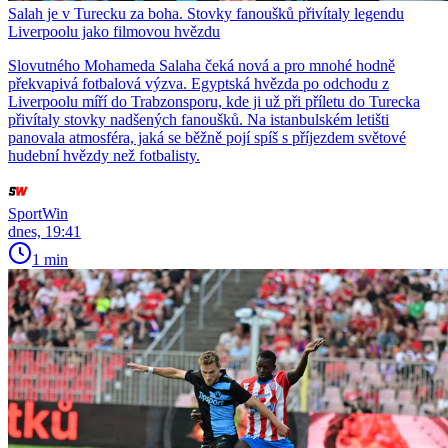
Salah je v Turecku za boha. Stovky fanoušků přivítaly legendu
Liverpoolu jako filmovou hvězdu
Slovutného Mohameda Salaha čeká nová a pro mnohé hodně
překvapivá fotbalová výzva. Egyptská hvězda po odchodu z
Liverpoolu míří do Trabzonsporu, kde ji už při příletu do Turecka
přivítaly stovky nadšených fanoušků. Na istanbulském letišti
panovala atmosféra, jaká se běžně pojí spíš s příjezdem světové
hudební hvězdy než fotbalisty.
SportWin
dnes, 19:41
1 min