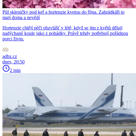
Půl skleničky pod keř a hortenzie kvetou do října. Zahrádkáři to
mají doma a nevědí
Hortenzie chtějí péči obzvlášť v létě, když se jim z květů dělají
nadýchané koule jako z pohádky. Právě tehdy potřebují pořádnou
porci živin.
adbz.cz
dnes, 20:50
2 min