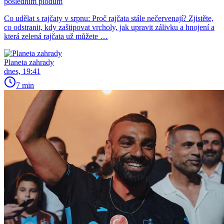
posledním plodům
Co udělat s rajčaty v srpnu: Proč rajčata stále nečervenají? Zjistěte,
co odstranit, kdy zaštipovat vrcholy, jak upravit zálivku a hnojení a
která zelená rajčata už můžete …
Planeta zahrady
dnes, 19:41
7 min