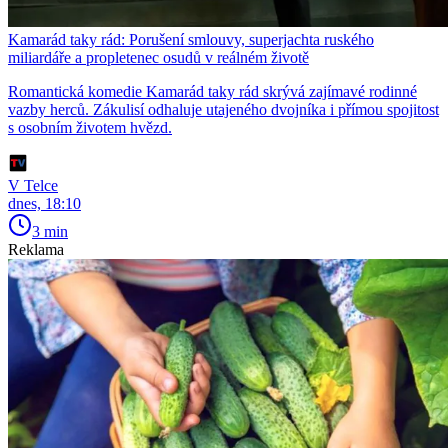
Kamarád taky rád: Porušení smlouvy, superjachta ruského
miliardáře a propletenec osudů v reálném životě
Romantická komedie Kamarád taky rád skrývá zajímavé rodinné
vazby herců. Zákulisí odhaluje utajeného dvojníka i přímou spojitost
s osobním životem hvězd.
V Telce
dnes, 18:10
3 min
Reklama