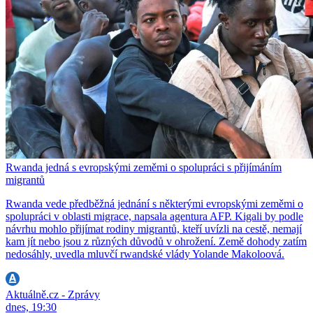
Rwanda jedná s evropskými zeměmi o spolupráci s přijímáním
migrantů
Rwanda vede předběžná jednání s některými evropskými zeměmi o
spolupráci v oblasti migrace, napsala agentura AFP. Kigali by podle
návrhu mohlo přijímat rodiny migrantů, kteří uvízli na cestě, nemají
kam jít nebo jsou z různých důvodů v ohrožení. Země dohody zatím
nedosáhly, uvedla mluvčí rwandské vlády Yolande Makoloová.
Aktuálně.cz - Zprávy
dnes, 19:30