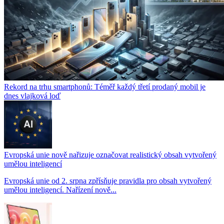
Rekord na trhu smartphonů: Téměř každý třetí prodaný mobil je
dnes vlajková loď
Evropská unie nově nařizuje označovat realistický obsah vytvořený
umělou inteligencí
Evropská unie od 2. srpna zpřísňuje pravidla pro obsah vytvořený
umělou inteligencí. Nařízení nově...