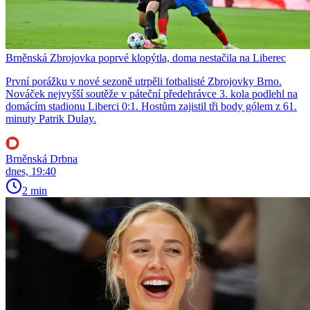
Brněnská Zbrojovka poprvé klopýtla, doma nestačila na Liberec
První porážku v nové sezoně utrpěli fotbalisté Zbrojovky Brno.
Nováček nejvyšší soutěže v páteční předehrávce 3. kola podlehl na
domácím stadionu Liberci 0:1. Hostům zajistil tři body gólem z 61.
minuty Patrik Dulay.
Brněnská Drbna
dnes, 19:40
2 min