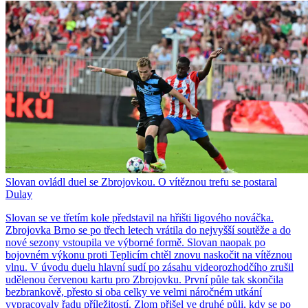
Slovan ovládl duel se Zbrojovkou. O vítěznou trefu se postaral
Dulay
Slovan se ve třetím kole představil na hřišti ligového nováčka.
Zbrojovka Brno se po třech letech vrátila do nejvyšší soutěže a do
nové sezony vstoupila ve výborné formě. Slovan naopak po
bojovném výkonu proti Teplicím chtěl znovu naskočit na vítěznou
vlnu. V úvodu duelu hlavní sudí po zásahu videorozhodčího zrušil
udělenou červenou kartu pro Zbrojovku. První půle tak skončila
bezbrankově, přesto si oba celky ve velmi náročném utkání
vypracovaly řadu příležitostí. Zlom přišel ve druhé půli, kdy se po