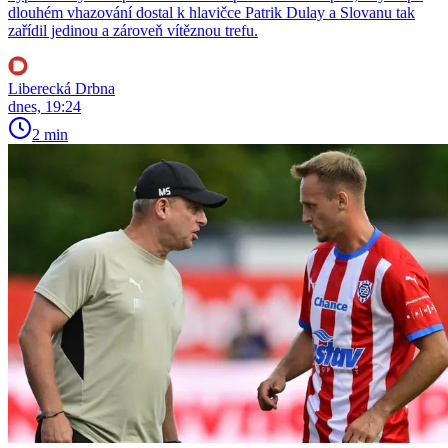
dlouhém vhazování dostal k hlavičce Patrik Dulay a Slovanu tak
zařídil jedinou a zároveň vítěznou trefu.
Liberecká Drbna
dnes, 19:24
2 min