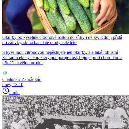
Okurky po kyselině citronové rostou do šířky i délky. Kdo ji přidá
do zálivky, sklízí baculaté plody celé léto
S kyselinou citronovou nepěstujete jen okurky, ale také robustní
zahradní ekosystém, který podporuje růst, bojuje proti chorobám a
přináší skvělou úrodu.
Chalupáři-Zahrádkáři
dnes, 18:10
2 min