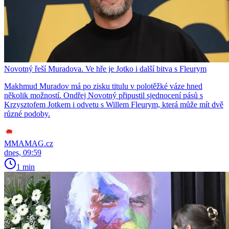
Novotný řeší Muradova. Ve hře je Jotko i další bitva s Fleurym
Makhmud Muradov má po zisku titulu v polotěžké váze hned
několik možností. Ondřej Novotný připustil sjednocení pásů s
Krzysztofem Jotkem i odvetu s Willem Fleurym, která může mít dvě
různé podoby.
MMAMAG.cz
dnes, 09:59
1 min