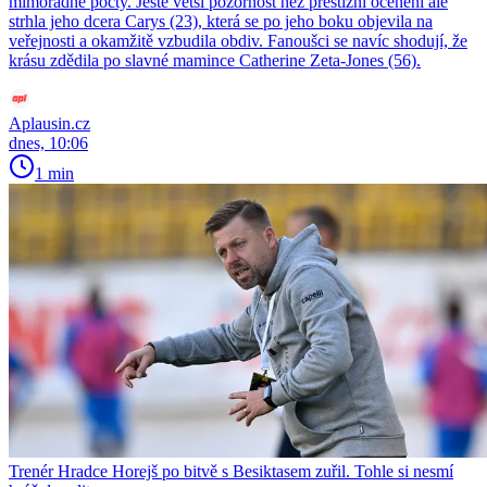
mimořádné pocty. Ještě větší pozornost než prestižní ocenění ale
strhla jeho dcera Carys (23), která se po jeho boku objevila na
veřejnosti a okamžitě vzbudila obdiv. Fanoušci se navíc shodují, že
krásu zdědila po slavné mamince Catherine Zeta-Jones (56).
Aplausin.cz
dnes, 10:06
1 min
Trenér Hradce Horejš po bitvě s Besiktasem zuřil. Tohle si nesmí