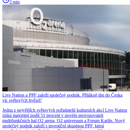
3 min
Live Nation a PPF založí společný podnik. Přilákají tím do Česka
víc světových hvězd?
Jedna z největších světových pořadatelů kulturních akcí Live Nation
získá majoritní podíl 51 procent v novém provozovateli
multifunkčních hal O2 arena, O2 universum a Forum Karlín. Nový
společný podnik založí s investiční skupinou PPF, která