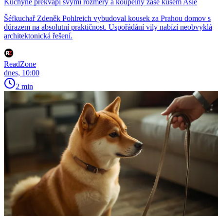
Kuchyně překvapí svými rozměry a koupelny zase kusem Asie
Šéfkuchař Zdeněk Pohlreich vybudoval kousek za Prahou domov s
důrazem na absolutní praktičnost. Uspořádání vily nabízí neobvyklá
architektonická řešení.
ReadZone
dnes, 10:00
2 min