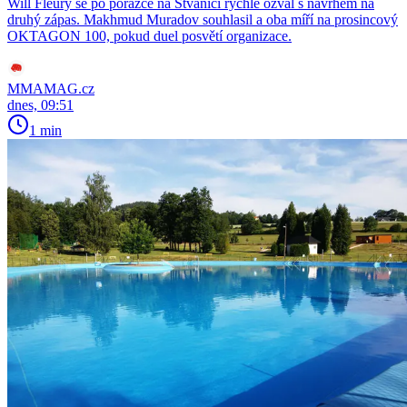
Will Fleury se po porážce na Štvanici rychle ozval s návrhem na
druhý zápas. Makhmud Muradov souhlasil a oba míří na prosincový
OKTAGON 100, pokud duel posvětí organizace.
MMAMAG.cz
dnes, 09:51
1 min