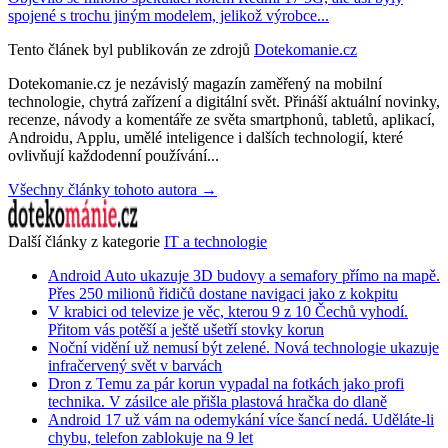
spojené s trochu jiným modelem, jelikož výrobce...
Tento článek byl publikován ze zdrojů
Dotekomanie.cz
Dotekomanie.cz je nezávislý magazín zaměřený na mobilní
technologie, chytrá zařízení a digitální svět. Přináší aktuální novinky,
recenze, návody a komentáře ze světa smartphonů, tabletů, aplikací,
Androidu, Applu, umělé inteligence i dalších technologií, které
ovlivňují každodenní používání...
Všechny články tohoto autora →
Další články z kategorie
IT a technologie
Android Auto ukazuje 3D budovy a semafory přímo na mapě.
Přes 250 milionů řidičů dostane navigaci jako z kokpitu
V krabici od televize je věc, kterou 9 z 10 Čechů vyhodí.
Přitom vás potěší a ještě ušetří stovky korun
Noční vidění už nemusí být zelené. Nová technologie ukazuje
infračervený svět v barvách
Dron z Temu za pár korun vypadal na fotkách jako profi
technika. V zásilce ale přišla plastová hračka do dlaně
Android 17 už vám na odemykání více šancí nedá. Uděláte-li
chybu, telefon zablokuje na 9 let