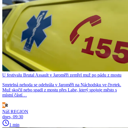
U festivalu Brutal Assault v Jaroměři zemřel muž po pádu z mostu
Smrtelná nehoda se odehrála v Jaroměři na Náchodsku ve čtvrtek.
Muž skočil nebo spadl z mostu přes Labe, který spojuje město s
místní částí…
Náš REGION
dnes, 09:30
1 min