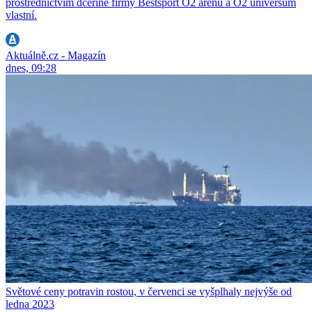
prostřednictvím dceřiné firmy Bestsport O2 arenu a O2 universum
vlastní.
Aktuálně.cz - Magazín
dnes, 09:28
Světové ceny potravin rostou, v červenci se vyšplhaly nejvýše od
ledna 2023