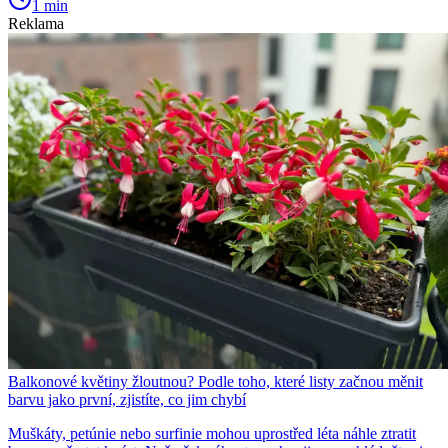
1 min
Reklama
Balkonové květiny žloutnou? Podle toho, které listy začnou měnit
barvu jako první, zjistíte, co jim chybí
Muškáty, petúnie nebo surfinie mohou uprostřed léta náhle ztratit