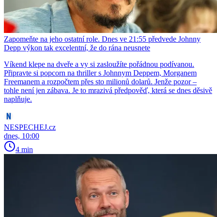
Zapomeňte na jeho ostatní role. Dnes ve 21:55 předvede Johnny
Depp výkon tak excelentní, že do rána neusnete
Víkend klepe na dveře a vy si zasloužíte pořádnou podívanou.
Připravte si popcorn na thriller s Johnnym Deppem, Morganem
Freemanem a rozpočtem přes sto milionů dolarů. Jenže pozor –
tohle není jen zábava. Je to mrazivá předpověď, která se dnes děsivě
naplňuje.
NESPECHEJ.cz
dnes, 10:00
4 min