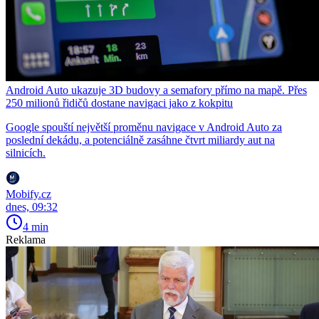
Android Auto ukazuje 3D budovy a semafory přímo na mapě. Přes
250 milionů řidičů dostane navigaci jako z kokpitu
Google spouští největší proměnu navigace v Android Auto za
poslední dekádu, a potenciálně zasáhne čtvrt miliardy aut na
silnicích.
Mobify.cz
dnes, 09:32
4 min
Reklama