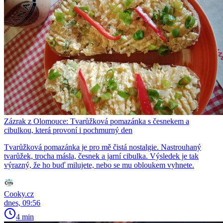
Zázrak z Olomouce: Tvarůžková pomazánka s česnekem a
cibulkou, která provoní i pochmurný den
Tvarůžková pomazánka je pro mě čistá nostalgie. Nastrouhaný
tvarůžek, trocha másla, česnek a jarní cibulka. Výsledek je tak
výrazný, že ho buď milujete, nebo se mu obloukem vyhnete.
Cooky.cz
dnes, 09:56
4 min