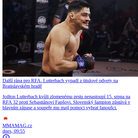
Další rána pro RFA. Lutterbach vypadl z titulové odvety na
Bratislavském hradě
Joilton Lutterbach kvůli zlomenému prstu nenastoupí 15. srpna na
RFA 32 proti Sebastiánovi Fapšovi. Slovenský šampion zůstává v
hlavním zápase a soupeře mu mají pomoci vybrat fanoušci.
MMAMAG.cz
dnes, 09:55