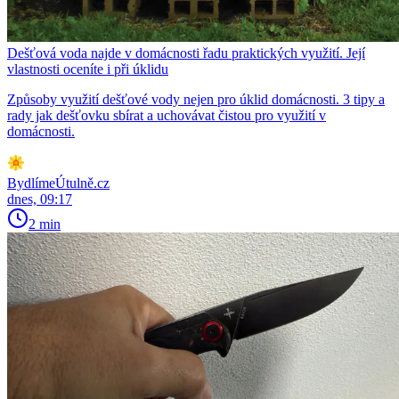
Dešťová voda najde v domácnosti řadu praktických využití. Její
vlastnosti oceníte i při úklidu
Způsoby využití dešťové vody nejen pro úklid domácnosti. 3 tipy a
rady jak dešťovku sbírat a uchovávat čistou pro využití v
domácnosti.
BydlímeÚtulně.cz
dnes, 09:17
2 min