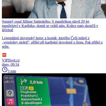
Smutný osud Júliuse Satinského: S manželkou slavil 20 let
manželství v Karibiku, domů se vrátil sám. Krátce nato skončil v
léčebně
Legendární slovenský herec a komik, kterého Češi milují z
„veselohry století“, přišel při karibské dovolené o ženu. Pak přišel o
sebe.
VIPživot.cz
dnes, 09:34
3 min