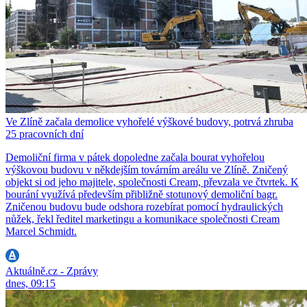
Ve Zlíně začala demolice vyhořelé výškové budovy, potrvá zhruba
25 pracovních dní
Demoliční firma v pátek dopoledne začala bourat vyhořelou
výškovou budovu v někdejším továrním areálu ve Zlíně. Zničený
objekt si od jeho majitele, společnosti Cream, převzala ve čtvrtek. K
bourání využívá především přibližně stotunový demoliční bagr.
Zničenou budovu bude odshora rozebírat pomocí hydraulických
nůžek, řekl ředitel marketingu a komunikace společnosti Cream
Marcel Schmidt.
Aktuálně.cz - Zprávy
dnes, 09:15