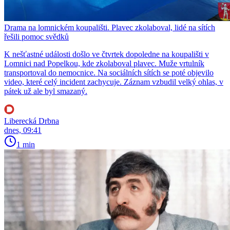
Drama na lomnickém koupališti. Plavec zkolaboval, lidé na sítích
řešili pomoc svědků
K nešťastné události došlo ve čtvrtek dopoledne na koupališti v
Lomnici nad Popelkou, kde zkolaboval plavec. Muže vrtulník
transportoval do nemocnice. Na sociálních sítích se poté objevilo
video, které celý incident zachycuje. Záznam vzbudil velký ohlas, v
pátek už ale byl smazaný.
Liberecká Drbna
dnes, 09:41
1 min