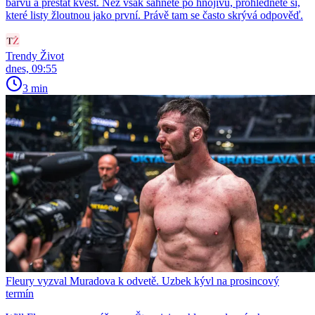
barvu a přestat kvést. Než však sáhnete po hnojivu, prohlédněte si,
které listy žloutnou jako první. Právě tam se často skrývá odpověď.
Trendy Život
dnes, 09:55
3 min
Fleury vyzval Muradova k odvetě. Uzbek kývl na prosincový
termín