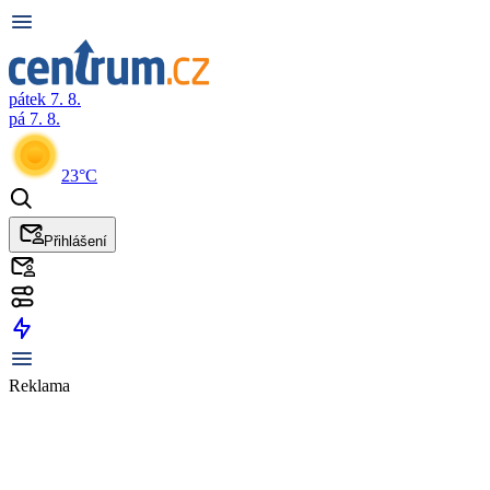
pátek 7. 8.
pá 7. 8.
23°C
Přihlášení
Reklama