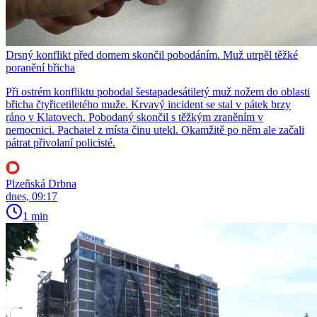
Drsný konflikt před domem skončil pobodáním. Muž utrpěl těžké
poranění břicha
Při ostrém konfliktu pobodal šestapadesátiletý muž nožem do oblasti
břicha čtyřicetiletého muže. Krvavý incident se stal v pátek brzy
ráno v Klatovech. Pobodaný skončil s těžkým zraněním v
nemocnici. Pachatel z místa činu utekl. Okamžitě po něm ale začali
pátrat přivolaní policisté.
Plzeňská Drbna
dnes, 09:17
1 min