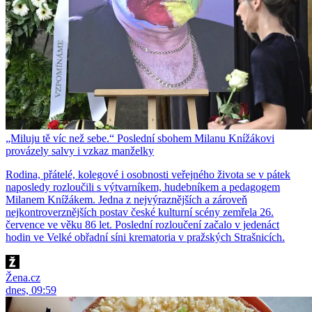
„Miluju tě víc než sebe.“ Poslední sbohem Milanu Knížákovi
provázely salvy i vzkaz manželky
Rodina, přátelé, kolegové i osobnosti veřejného života se v pátek
naposledy rozloučili s výtvarníkem, hudebníkem a pedagogem
Milanem Knížákem. Jedna z nejvýraznějších a zároveň
nejkontroverznějších postav české kulturní scény zemřela 26.
července ve věku 86 let. Poslední rozloučení začalo v jedenáct
hodin ve Velké obřadní síni krematoria v pražských Strašnicích.
Žena.cz
dnes, 09:59