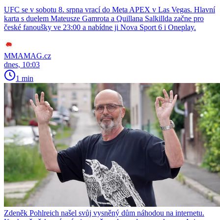
UFC se v sobotu 8. srpna vrací do Meta APEX v Las Vegas. Hlavní
karta s duelem Mateusze Gamrota a Quillana Salkillda začne pro
české fanoušky ve 23:00 a nabídne ji Nova Sport 6 i Oneplay.
MMAMAG.cz
dnes, 10:03
1 min
Zdeněk Pohlreich našel svůj vysněný dům náhodou na internetu.