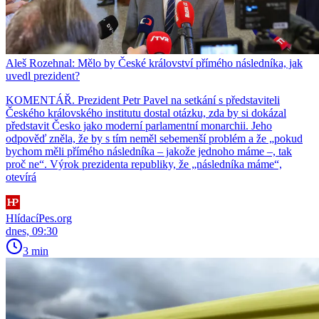
Aleš Rozehnal: Mělo by České království přímého následníka, jak
uvedl prezident?
KOMENTÁŘ. Prezident Petr Pavel na setkání s představiteli
Českého královského institutu dostal otázku, zda by si dokázal
představit Česko jako moderní parlamentní monarchii. Jeho
odpověď zněla, že by s tím neměl sebemenší problém a že „pokud
bychom měli přímého následníka – jakože jednoho máme –, tak
proč ne“. Výrok prezidenta republiky, že „následníka máme“,
otevírá
HlídacíPes.org
dnes, 09:30
3 min