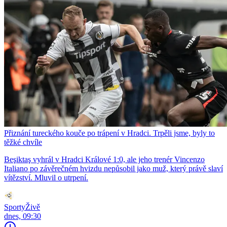
Přiznání tureckého kouče po trápení v Hradci. Trpěli jsme, byly to
těžké chvíle
Beşiktaş vyhrál v Hradci Králové 1:0, ale jeho trenér Vincenzo
Italiano po závěrečném hvizdu nepůsobil jako muž, který právě slaví
vítězství. Mluvil o utrpení.
SportyŽivě
dnes, 09:30