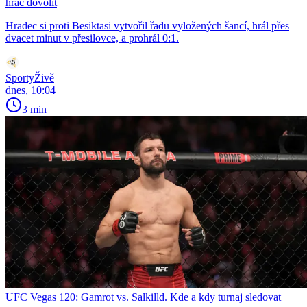
hráč dovolit
Hradec si proti Besiktasi vytvořil řadu vyložených šancí, hrál přes
dvacet minut v přesilovce, a prohrál 0:1.
SportyŽivě
dnes, 10:04
3 min
UFC Vegas 120: Gamrot vs. Salkilld. Kde a kdy turnaj sledovat