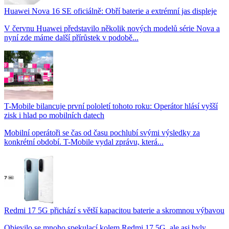
Huawei Nova 16 SE oficiálně: Obří baterie a extrémní jas displeje
V červnu Huawei představilo několik nových modelů série Nova a
nyní zde máme další přírůstek v podobě...
T-Mobile bilancuje první pololetí tohoto roku: Operátor hlásí vyšší
zisk i hlad po mobilních datech
Mobilní operátoři se čas od času pochlubí svými výsledky za
konkrétní období. T-Mobile vydal zprávu, která...
Redmi 17 5G přichází s větší kapacitou baterie a skromnou výbavou
Objevilo se mnoho spekulací kolem Redmi 17 5G, ale asi byly