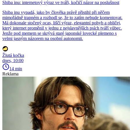
Shiba inu: internetový výraz ve tváři, kočičí názor na poslušnost
Shiba inu vypadá, jako by člověka právě přistihl při něčem
mimořádně trapném a rozhodl se, že to zatím nebude komentovat.
Má dokonale stočený ocas, liščí výraz, elegantní pohyb a obličej,
který internet proměnil v jednu z nejslavnějších psích tváří vůbec.
Jenže pod memem se skrývá staré japonské lovecké plemeno s
velmi jasným názorem na osobní autonomii.
Žlutá kočka
dnes, 10:00
14 min
Reklama