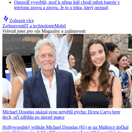
Opravář vysvětlil, proč k němu lidé chodí měnit baterie v
telefonu znovu a znovu. Je to o triku, který neznají
Zobrazit více
Zajímavosti
IT a technologie
Mobil
Vybrali jsme pro vás
Magazíny a zajímavosti
Michael Douglas ukázal svou největší pýchu: Dcera Carys bere
dech, oči zdědila po slavné matce
Hollywoodský velikán Michael Douglas (81) se na Mallorce dočkal