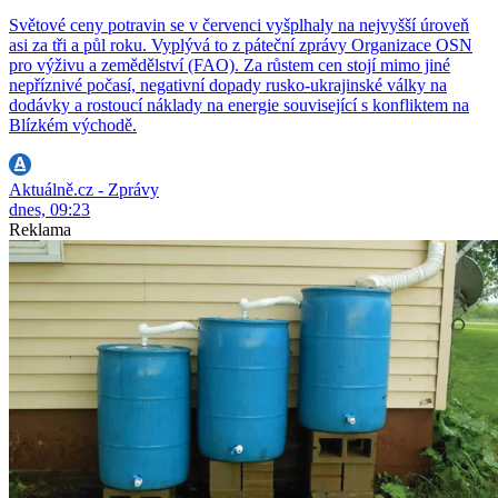
Světové ceny potravin se v červenci vyšplhaly na nejvyšší úroveň
asi za tři a půl roku. Vyplývá to z páteční zprávy Organizace OSN
pro výživu a zemědělství (FAO). Za růstem cen stojí mimo jiné
nepříznivé počasí, negativní dopady rusko-ukrajinské války na
dodávky a rostoucí náklady na energie související s konfliktem na
Blízkém východě.
Aktuálně.cz - Zprávy
dnes, 09:23
Reklama