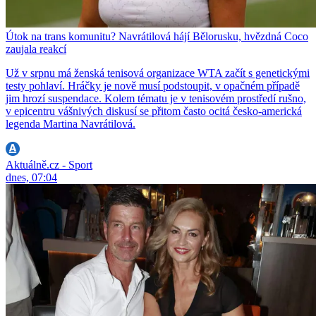
Útok na trans komunitu? Navrátilová hájí Bělorusku, hvězdná Coco
zaujala reakcí
Už v srpnu má ženská tenisová organizace WTA začít s genetickými
testy pohlaví. Hráčky je nově musí podstoupit, v opačném případě
jim hrozí suspendace. Kolem tématu je v tenisovém prostředí rušno,
v epicentru vášnivých diskusí se přitom často ocitá česko-americká
legenda Martina Navrátilová.
Aktuálně.cz - Sport
dnes, 07:04