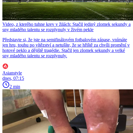
Video, z kterého tuhne krev v žilách: Stačil jediný zlomek sekundy a
sny mladého talentu se rozplynuly v živém pekle
Představte si, že jste na semifinálovém fotbalovém zápase, vnímáte
jen hru, touhu po vítězství a netušíte, že se hřiště za chvíli promění v
hotové peklo a dějiště tragédie. Stačil jen zlomek sekundy a velké
sny mladého talentu se rozplynuly.
Asianstyle
dnes, 07:15
2 min