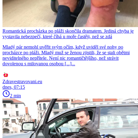
Romantická procházka po pláži skončila dramatem. Jediná chyba je
vystavila nebezpečí, které číhá u moře častěji, než se zdá
Mladý pár nemohl uvěřit svým očím, když uviděl své nohy po
procházce po pláži. Mladý muž se ženou zjistili, že se stali obětmi
neviditelného nepřítele. Není nic romantičtějšího, než strávit
dovolenou s milovanou osobou [...]...
Zdravestravovani.eu
dnes, 07:15
2 min