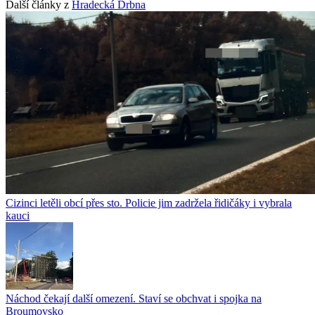
Další články z
Hradecká Drbna
Cizinci letěli obcí přes sto. Policie jim zadržela řidičáky i vybrala
kauci
Náchod čekají další omezení. Staví se obchvat i spojka na
Broumovsko