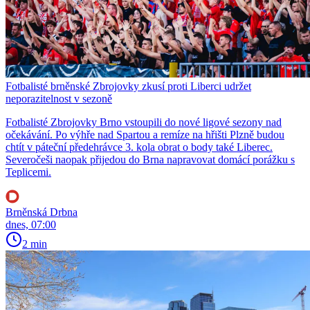
Fotbalisté brněnské Zbrojovky zkusí proti Liberci udržet
neporazitelnost v sezoně
Fotbalisté Zbrojovky Brno vstoupili do nové ligové sezony nad
očekávání. Po výhře nad Spartou a remíze na hřišti Plzně budou
chtít v páteční předehrávce 3. kola obrat o body také Liberec.
Severočeši naopak přijedou do Brna napravovat domácí porážku s
Teplicemi.
Brněnská Drbna
dnes, 07:00
2 min