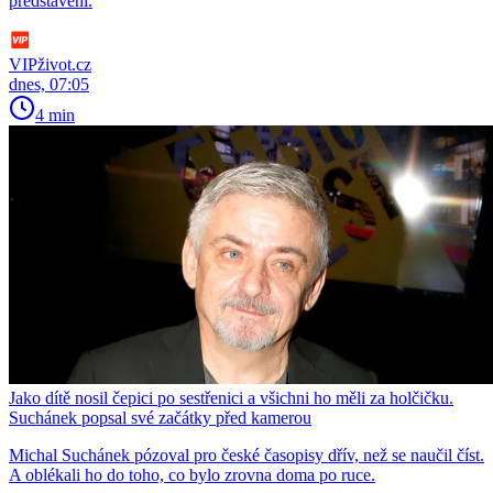
představení.
VIPživot.cz
dnes, 07:05
4 min
Jako dítě nosil čepici po sestřenici a všichni ho měli za holčičku.
Suchánek popsal své začátky před kamerou
Michal Suchánek pózoval pro české časopisy dřív, než se naučil číst.
A oblékali ho do toho, co bylo zrovna doma po ruce.