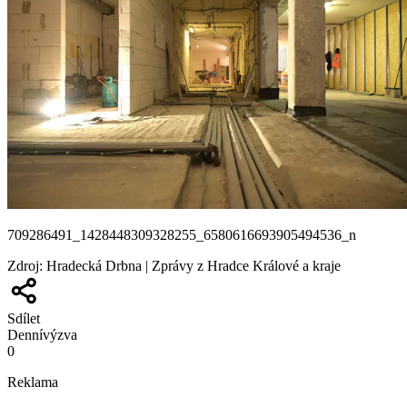
709286491_1428448309328255_6580616693905494536_n
Zdroj
:
Hradecká Drbna | Zprávy z Hradce Králové a kraje
Sdílet
Denní
výzva
0
Reklama