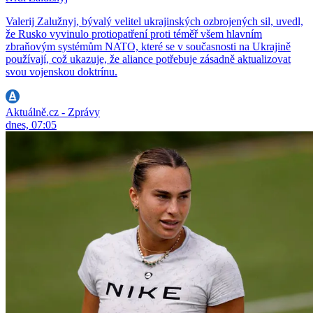
Valerij Zalužnyj, bývalý velitel ukrajinských ozbrojených sil, uvedl,
že Rusko vyvinulo protiopatření proti téměř všem hlavním
zbraňovým systémům NATO, které se v současnosti na Ukrajině
používají, což ukazuje, že aliance potřebuje zásadně aktualizovat
svou vojenskou doktrínu.
Aktuálně.cz - Zprávy
dnes, 07:05