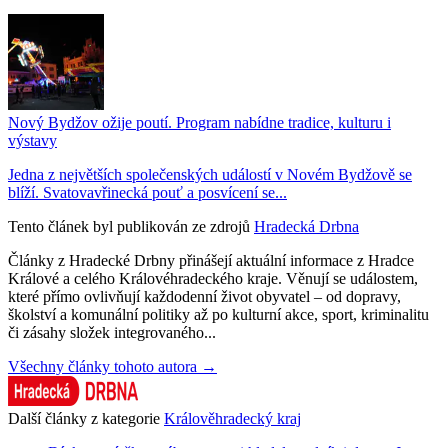
Nový Bydžov ožije poutí. Program nabídne tradice, kulturu i
výstavy
Jedna z největších společenských událostí v Novém Bydžově se
blíží. Svatovavřinecká pouť a posvícení se...
Tento článek byl publikován ze zdrojů
Hradecká Drbna
Články z Hradecké Drbny přinášejí aktuální informace z Hradce
Králové a celého Královéhradeckého kraje. Věnují se událostem,
které přímo ovlivňují každodenní život obyvatel – od dopravy,
školství a komunální politiky až po kulturní akce, sport, kriminalitu
či zásahy složek integrovaného...
Všechny články tohoto autora →
Další články z kategorie
Králověhradecký kraj