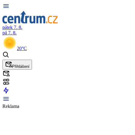
pátek 7. 8.
pá 7. 8.
20°C
Přihlášení
Reklama