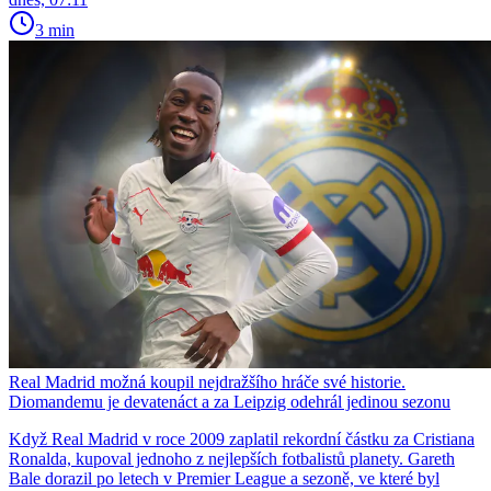
3 min
Real Madrid možná koupil nejdražšího hráče své historie.
Diomandemu je devatenáct a za Leipzig odehrál jedinou sezonu
Když Real Madrid v roce 2009 zaplatil rekordní částku za Cristiana
Ronalda, kupoval jednoho z nejlepších fotbalistů planety. Gareth
Bale dorazil po letech v Premier League a sezoně, ve které byl