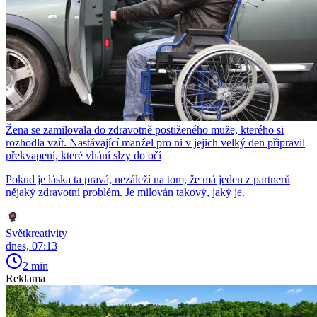
Žena se zamilovala do zdravotně postiženého muže, kterého si
rozhodla vzít. Nastávající manžel pro ni v jejich velký den připravil
překvapení, které vhání slzy do očí
Pokud je láska ta pravá, nezáleží na tom, že má jeden z partnerů
nějaký zdravotní problém. Je milován takový, jaký je.
Světkreativity
dnes, 07:13
2 min
Reklama