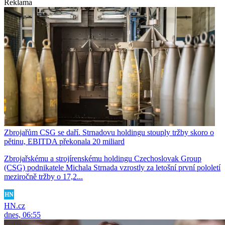
Reklama
Zbrojařům CSG se daří. Strnadovu holdingu stouply tržby skoro o
pětinu, EBITDA překonala 20 miliard
Zbrojařskému a strojírenskému holdingu Czechoslovak Group
(CSG) podnikatele Michala Strnada vzrostly za letošní první pololetí
meziročně tržby o 17,2...
HN.cz
dnes, 06:55