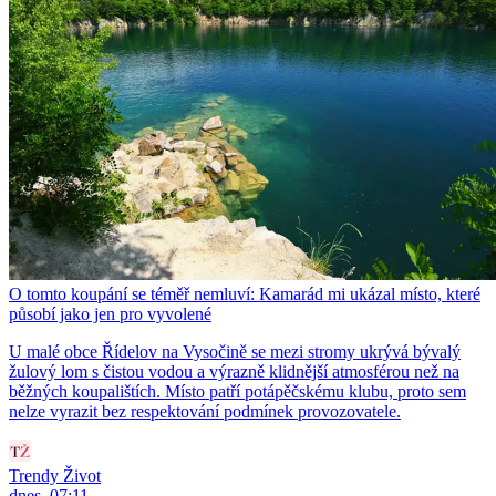
O tomto koupání se téměř nemluví: Kamarád mi ukázal místo, které
působí jako jen pro vyvolené
U malé obce Řídelov na Vysočině se mezi stromy ukrývá bývalý
žulový lom s čistou vodou a výrazně klidnější atmosférou než na
běžných koupalištích. Místo patří potápěčskému klubu, proto sem
nelze vyrazit bez respektování podmínek provozovatele.
Trendy Život
dnes, 07:11