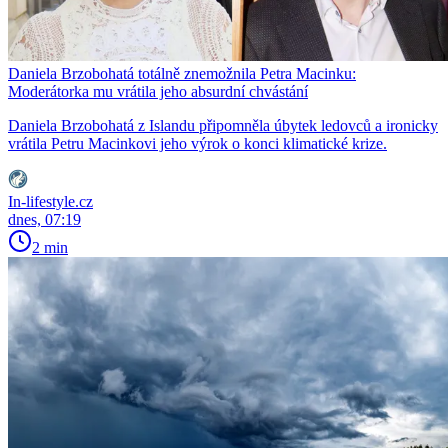
Daniela Brzobohatá totálně znemožnila Petra Macinku:
Moderátorka mu vrátila jeho absurdní chvástání
Daniela Brzobohatá z Islandu připomněla úbytek ledovců a ironicky
vrátila Petru Macinkovi jeho výrok o konci klimatické krize.
In-lifestyle.cz
dnes, 07:19
2 min