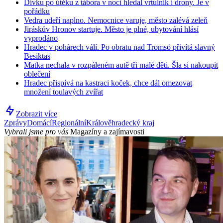
Dívku po útěku z tábora v noci hledal vrtulník i drony. Je v
pořádku
Vedra udeří naplno. Nemocnice varuje, město zalévá zeleň
Jiráskův Hronov startuje. Město je plné, ubytování hlásí
vyprodáno
Hradec v pohárech válí. Po obratu nad Tromsö přivítá slavný
Besiktas
Matka nechala v rozpáleném autě tři malé děti. Šla si nakoupit
oblečení
Hradec přispívá na kastraci koček, chce dál omezovat
množení toulavých zvířat
Zobrazit více
Zprávy
Domácí
Regionální
Králověhradecký kraj
Vybrali jsme pro vás
Magazíny a zajímavosti