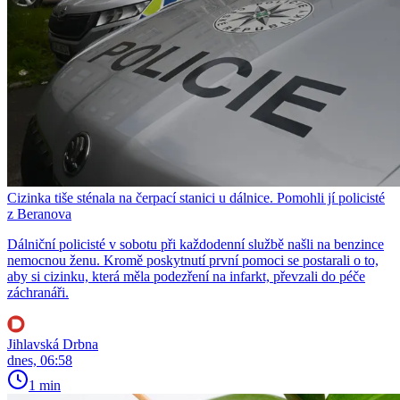
Cizinka tiše sténala na čerpací stanici u dálnice. Pomohli jí policisté
z Beranova
Dálniční policisté v sobotu při každodenní službě našli na benzince
nemocnou ženu. Kromě poskytnutí první pomoci se postarali o to,
aby si cizinku, která měla podezření na infarkt, převzali do péče
záchranáři.
Jihlavská Drbna
dnes, 06:58
1 min