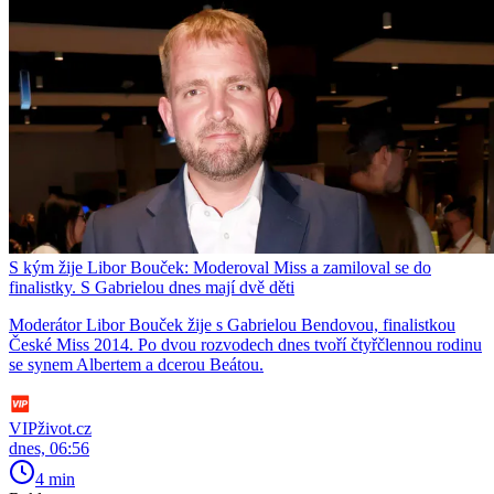
S kým žije Libor Bouček: Moderoval Miss a zamiloval se do
finalistky. S Gabrielou dnes mají dvě děti
Moderátor Libor Bouček žije s Gabrielou Bendovou, finalistkou
České Miss 2014. Po dvou rozvodech dnes tvoří čtyřčlennou rodinu
se synem Albertem a dcerou Beátou.
VIPživot.cz
dnes, 06:56
4 min