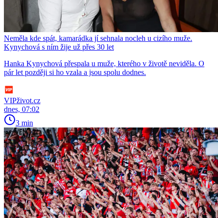
Neměla kde spát, kamarádka jí sehnala nocleh u cizího muže.
Kynychová s ním žije už přes 30 let
Hanka Kynychová přespala u muže, kterého v životě neviděla. O
pár let později si ho vzala a jsou spolu dodnes.
VIPživot.cz
dnes, 07:02
3 min