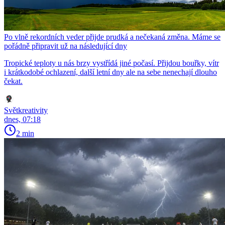
Po vlně rekordních veder přijde prudká a nečekaná změna. Máme se
pořádně připravit už na následující dny
Tropické teploty u nás brzy vystřídá jiné počasí. Přijdou bouřky, vítr
i krátkodobé ochlazení, další letní dny ale na sebe nenechají dlouho
čekat.
Světkreativity
dnes, 07:18
2 min