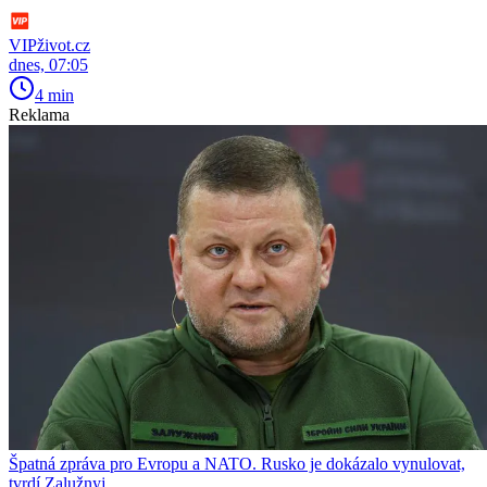
VIPživot.cz
dnes, 07:05
4 min
Reklama
Špatná zpráva pro Evropu a NATO. Rusko je dokázalo vynulovat,
tvrdí Zalužnyj