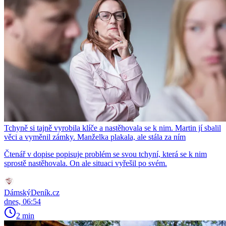
Tchyně si tajně vyrobila klíče a nastěhovala se k nim. Martin jí sbalil
věci a vyměnil zámky. Manželka plakala, ale stála za ním
Čtenář v dopise popisuje problém se svou tchyní, která se k nim
sprostě nastěhovala. On ale situaci vyřešil po svém.
DámskýDeník.cz
dnes, 06:54
2 min