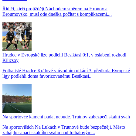
Řidiči, kteří projíždějí Náchodem směrem na Hronov a
Broumovsko, musí ode dneška počítat s komplikacemi....
Hradec v Evropské lize podlehl Besiktasi 0:1, v oslabení rozhodl
Kilicsoy
Fotbalisté Hradce Králové v úvodním utkání 3. předkola Evropské
ligy podlehli doma favorizovanému Besiktasi...
Na sportovce kamení padat nebude. Trutnov zabezpečí skalní svah
Na sportovištích Na Lukách v Trutnově bude bezpečněji. Město
zahájilo sanaci skalního svahu nad fotbalovým...