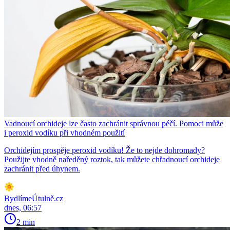
Vadnoucí orchideje lze často zachránit správnou péčí. Pomoci může
i peroxid vodíku při vhodném použití
Orchidejím prospěje peroxid vodíku! Že to nejde dohromady?
Použijte vhodně naředěný roztok, tak můžete chřadnoucí orchideje
zachránit před úhynem.
BydlímeÚtulně.cz
dnes, 06:57
2 min