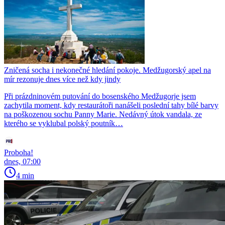
Zničená socha i nekonečné hledání pokoje. Medžugorský apel na
mír rezonuje dnes více než kdy jindy
Při prázdninovém putování do bosenského Medžugorje jsem
zachytila moment, kdy restaurátoři nanášeli poslední tahy bílé barvy
na poškozenou sochu Panny Marie. Nedávný útok vandala, ze
kterého se vyklubal polský poutník…
Proboha!
dnes, 07:00
4 min