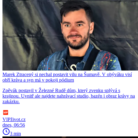
Marek Ztracený si nechal postavit vilu na Šumavě. V obýváku visí
obří kráva a syn má v pokoji pódium
Zpěvák postavil v Železné Rudě dům, který zvenku splývá s
krajinou. Uvnitř ale najdete nahrávací studio, bazén i obraz krávy na
zakázku.
VIPživot.cz
dnes, 06:56
3 min