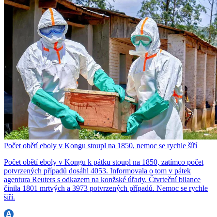
Počet obětí eboly v Kongu stoupl na 1850, nemoc se rychle šíří
Počet obětí eboly v Kongu k pátku stoupl na 1850, zatímco počet
potvrzených případů dosáhl 4053. Informovala o tom v pátek
agentura Reuters s odkazem na konžské úřady. Čtvrteční bilance
činila 1801 mrtvých a 3973 potvrzených případů. Nemoc se rychle
šíří.