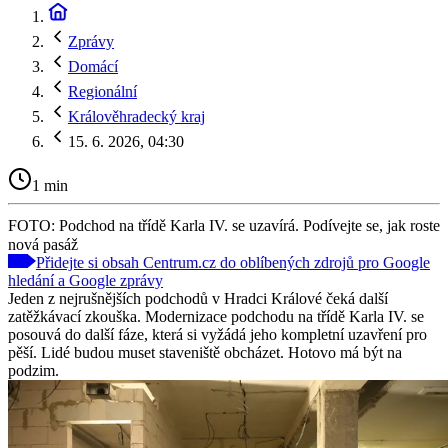
Zprávy
Domácí
Regionální
Králověhradecký kraj
15. 6. 2026, 04:30
1 min
FOTO: Podchod na třídě Karla IV. se uzavírá. Podívejte se, jak roste
nová pasáž
Přidejte si obsah Centrum.cz do oblíbených zdrojů pro Google
hledání a Google zprávy
Jeden z nejrušnějších podchodů v Hradci Králové čeká další
zatěžkávací zkouška. Modernizace podchodu na třídě Karla IV. se
posouvá do další fáze, která si vyžádá jeho kompletní uzavření pro
pěší. Lidé budou muset staveniště obcházet. Hotovo má být na
podzim.