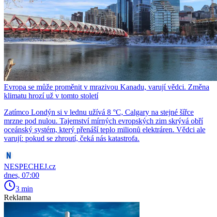
Evropa se může proměnit v mrazivou Kanadu, varují vědci. Změna
klimatu hrozí už v tomto století
Zatímco Londýn si v lednu užívá 8 °C, Calgary na stejné šířce
mrzne pod nulou. Tajemství mírných evropských zim skrývá obří
oceánský systém, který přenáší teplo milionů elektráren. Vědci ale
varují: pokud se zhroutí, čeká nás katastrofa.
NESPECHEJ.cz
dnes, 07:00
3 min
Reklama