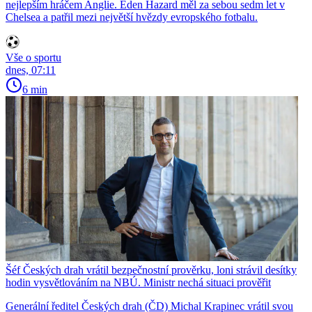
nejlepším hráčem Anglie. Eden Hazard měl za sebou sedm let v
Chelsea a patřil mezi největší hvězdy evropského fotbalu.
Vše o sportu
dnes, 07:11
6 min
Šéf Českých drah vrátil bezpečnostní prověrku, loni strávil desítky
hodin vysvětlováním na NBÚ. Ministr nechá situaci prověřit
Generální ředitel Českých drah (ČD) Michal Krapinec vrátil svou