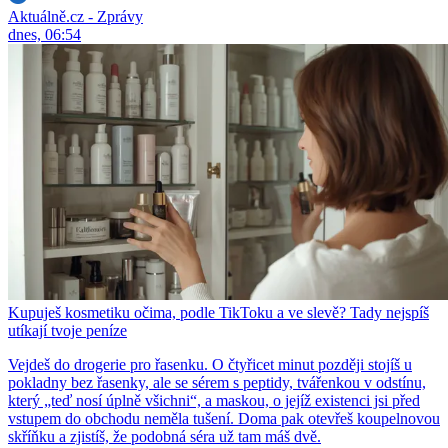
Aktuálně.cz - Zprávy
dnes, 06:54
Kupuješ kosmetiku očima, podle TikToku a ve slevě? Tady nejspíš
utíkají tvoje peníze
Vejdeš do drogerie pro řasenku. O čtyřicet minut později stojíš u
pokladny bez řasenky, ale se sérem s peptidy, tvářenkou v odstínu,
který „teď nosí úplně všichni“, a maskou, o jejíž existenci jsi před
vstupem do obchodu neměla tušení. Doma pak otevřeš koupelnovou
skříňku a zjistíš, že podobná séra už tam máš dvě.