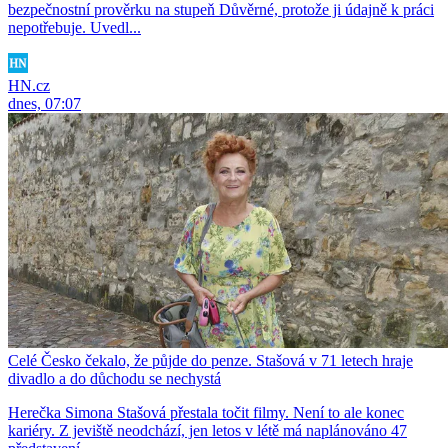
bezpečnostní prověrku na stupeň Důvěrné, protože ji údajně k práci
nepotřebuje. Uvedl...
HN.cz
dnes, 07:07
Celé Česko čekalo, že půjde do penze. Stašová v 71 letech hraje
divadlo a do důchodu se nechystá
Herečka Simona Stašová přestala točit filmy. Není to ale konec
kariéry. Z jeviště neodchází, jen letos v létě má naplánováno 47