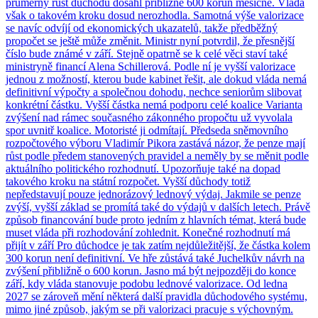
průměrný růst důchodů dosáhl přibližně 600 korun měsíčně. Vláda
však o takovém kroku dosud nerozhodla. Samotná výše valorizace
se navíc odvíjí od ekonomických ukazatelů, takže předběžný
propočet se ještě může změnit. Ministr nyní potvrdil, že přesnější
číslo bude známé v září. Stejně opatrně se k celé věci staví také
ministryně financí Alena Schillerová. Podle ní je vyšší valorizace
jednou z možností, kterou bude kabinet řešit, ale dokud vláda nemá
definitivní výpočty a společnou dohodu, nechce seniorům slibovat
konkrétní částku. Vyšší částka nemá podporu celé koalice Varianta
zvýšení nad rámec současného zákonného propočtu už vyvolala
spor uvnitř koalice. Motoristé ji odmítají. Předseda sněmovního
rozpočtového výboru Vladimír Pikora zastává názor, že penze mají
růst podle předem stanovených pravidel a neměly by se měnit podle
aktuálního politického rozhodnutí. Upozorňuje také na dopad
takového kroku na státní rozpočet. Vyšší důchody totiž
nepředstavují pouze jednorázový lednový výdaj. Jakmile se penze
zvýší, vyšší základ se promítá také do výdajů v dalších letech. Právě
způsob financování bude proto jedním z hlavních témat, která bude
muset vláda při rozhodování zohlednit. Konečné rozhodnutí má
přijít v září Pro důchodce je tak zatím nejdůležitější, že částka kolem
300 korun není definitivní. Ve hře zůstává také Juchelkův návrh na
zvýšení přibližně o 600 korun. Jasno má být nejpozději do konce
září, kdy vláda stanovuje podobu lednové valorizace. Od ledna
2027 se zároveň mění některá další pravidla důchodového systému,
mimo jiné způsob, jakým se při valorizaci pracuje s výchovným.