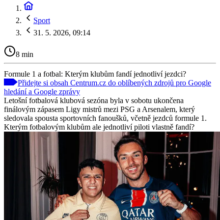
Sport
31. 5. 2026, 09:14
8 min
Formule 1 a fotbal: Kterým klubům fandí jednotliví jezdci?
Přidejte si obsah Centrum.cz do oblíbených zdrojů pro Google
hledání a Google zprávy
Letošní fotbalová klubová sezóna byla v sobotu ukončena
finálovým zápasem Ligy mistrů mezi PSG a Arsenalem, který
sledovala spousta sportovních fanoušků, včetně jezdců formule 1.
Kterým fotbalovým klubům ale jednotliví piloti vlastně fandí?