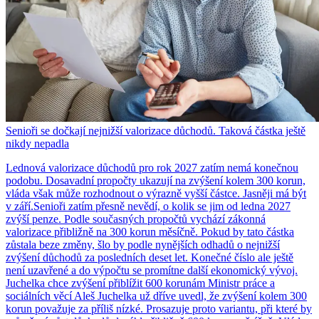
Senioři se dočkají nejnižší valorizace důchodů. Taková částka ještě
nikdy nepadla
Lednová valorizace důchodů pro rok 2027 zatím nemá konečnou
podobu. Dosavadní propočty ukazují na zvýšení kolem 300 korun,
vláda však může rozhodnout o výrazně vyšší částce. Jasněji má být
v září.Senioři zatím přesně nevědí, o kolik se jim od ledna 2027
zvýší penze. Podle současných propočtů vychází zákonná
valorizace přibližně na 300 korun měsíčně. Pokud by tato částka
zůstala beze změny, šlo by podle nynějších odhadů o nejnižší
zvýšení důchodů za posledních deset let. Konečné číslo ale ještě
není uzavřené a do výpočtu se promítne další ekonomický vývoj.
Juchelka chce zvýšení přiblížit 600 korunám Ministr práce a
sociálních věcí Aleš Juchelka už dříve uvedl, že zvýšení kolem 300
korun považuje za příliš nízké. Prosazuje proto variantu, při které by