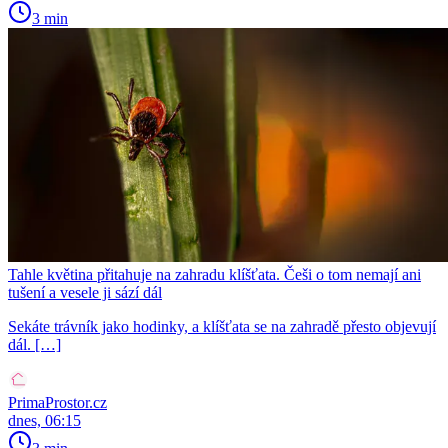
3 min
Tahle květina přitahuje na zahradu klíšťata. Češi o tom nemají ani
tušení a vesele ji sází dál
Sekáte trávník jako hodinky, a klíšťata se na zahradě přesto objevují
dál. […]
PrimaProstor.cz
dnes, 06:15