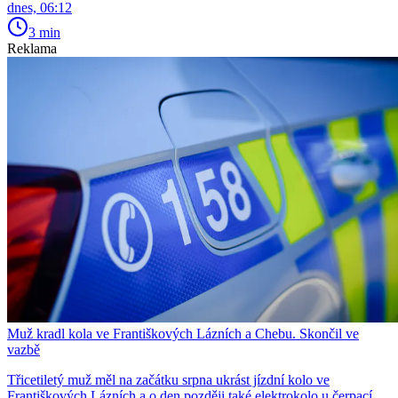
dnes, 06:12
3 min
Reklama
Muž kradl kola ve Františkových Lázních a Chebu. Skončil ve
vazbě
Třicetiletý muž měl na začátku srpna ukrást jízdní kolo ve
Františkových Lázních a o den později také elektrokolo u čerpací