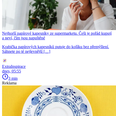
Nejhorší papírové kapesníky ze supermarketu. Češi je pořád kupují
a neví, čím jsou napuštěné
Krabička papírových kapesníků putuje do košíku bez přemýšlení.
Sáhnete po té nejlevnější […]
ExtraInspirace
dnes, 05:55
3 min
Reklama