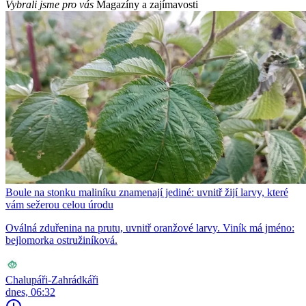
Vybrali jsme pro vás
Magazíny a zajímavosti
Boule na stonku maliníku znamenají jediné: uvnitř žijí larvy, které
vám sežerou celou úrodu
Oválná zduřenina na prutu, uvnitř oranžové larvy. Viník má jméno:
bejlomorka ostružiníková.
Chalupáři-Zahrádkáři
dnes, 06:32