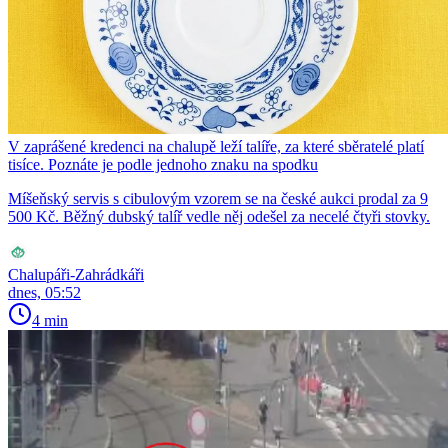
V zaprášené kredenci na chalupě leží talíře, za které sběratelé platí
tisíce. Poznáte je podle jednoho znaku na spodku
Míšeňský servis s cibulovým vzorem se na české aukci prodal za 9
500 Kč. Běžný dubský talíř vedle něj odešel za necelé čtyři stovky.
Chalupáři-Zahrádkáři
dnes, 05:52
4 min