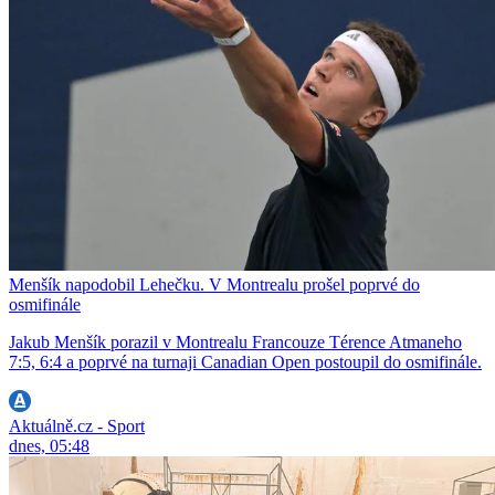
Menšík napodobil Lehečku. V Montrealu prošel poprvé do
osmifinále
Jakub Menšík porazil v Montrealu Francouze Térence Atmaneho
7:5, 6:4 a poprvé na turnaji Canadian Open postoupil do osmifinále.
Aktuálně.cz - Sport
dnes, 05:48