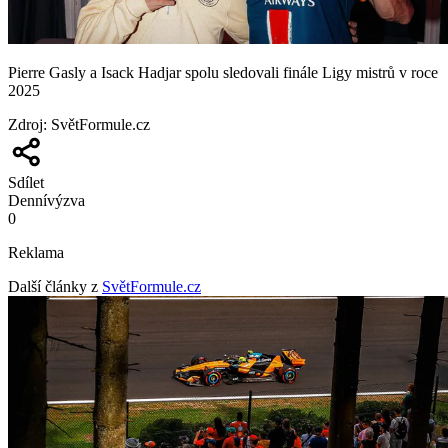
Pierre Gasly a Isack Hadjar spolu sledovali finále Ligy mistrů v roce
2025
Zdroj
:
SvětFormule.cz
Sdílet
Denní
výzva
0
Reklama
Další články z
SvětFormule.cz