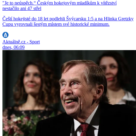
"Je to neúspěch.“ Českým hokejovým mladíkům k vítězství
nestačilo ani 47 střel
Čeští hokejisté do 18 let podlehli Švýcarsku 1:5 a na Hlinka Gretzky
Cupu vyrovnali šestým místem své historické minimum.
Aktuálně.cz - Sport
dnes, 06:09