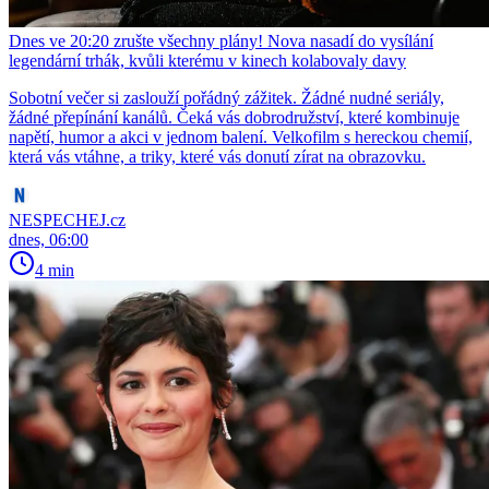
Dnes ve 20:20 zrušte všechny plány! Nova nasadí do vysílání
legendární trhák, kvůli kterému v kinech kolabovaly davy
Sobotní večer si zaslouží pořádný zážitek. Žádné nudné seriály,
žádné přepínání kanálů. Čeká vás dobrodružství, které kombinuje
napětí, humor a akci v jednom balení. Velkofilm s hereckou chemií,
která vás vtáhne, a triky, které vás donutí zírat na obrazovku.
NESPECHEJ.cz
dnes, 06:00
4 min