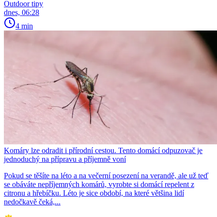
Outdoor tipy
dnes, 06:28
4 min
Komáry lze odradit i přírodní cestou. Tento domácí odpuzovač je
jednoduchý na přípravu a příjemně voní
Pokud se těšíte na léto a na večerní posezení na verandě, ale už teď
se obáváte nepříjemných komárů, vyrobte si domácí repelent z
citronu a hřebíčku. Léto je sice období, na které většina lidí
nedočkavě čeká,...