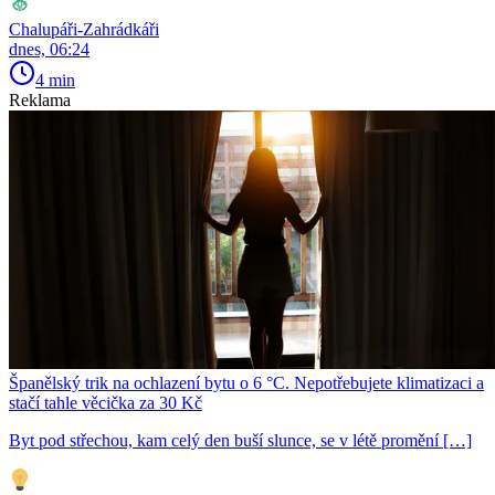
Chalupáři-Zahrádkáři
dnes, 06:24
4 min
Reklama
Španělský trik na ochlazení bytu o 6 °C. Nepotřebujete klimatizaci a
stačí tahle věcička za 30 Kč
Byt pod střechou, kam celý den buší slunce, se v létě promění […]