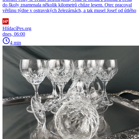
do školy znamenala několik kilometrů chůze lesem. Otec pracoval
většinu týdne v ostravských železárnách, a tak musel Josef od útlého
HlídacíPes.org
dnes, 06:00
4 min