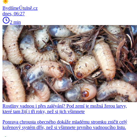
BydlímeÚtulně.cz
dnes, 06:27
2 min
Rostliny vadnou i přes zalévání? Pod zemí je možná žerou larvy,
které tam žijí i tři roky, než si jich všimnete
Ponrava chrousta obecného dokáže mladému stromku zničit celý
kořenový systém dřív, než si všimnete prvního vadnoucího listu.