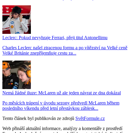
Leclerc: Pokud nevyhraje Ferrari, přeji titul Antonellimu
Charles Leclerc našel ztracenou formu a po vítězství na Velké ceně
Velké Británie znepříjemňuje cestu za...
Nemá žádné iluze: McLaren už ale jeden návrat ze dna dokázal
Po měsících trápení v úvodu sezony předvedl McLaren během
posledního víkendu před letní přestávkou záblesk...
Tento článek byl publikován ze zdrojů
SvětFormule.cz
Web přináší aktuální informace, analýzy a komentáře z prostředí