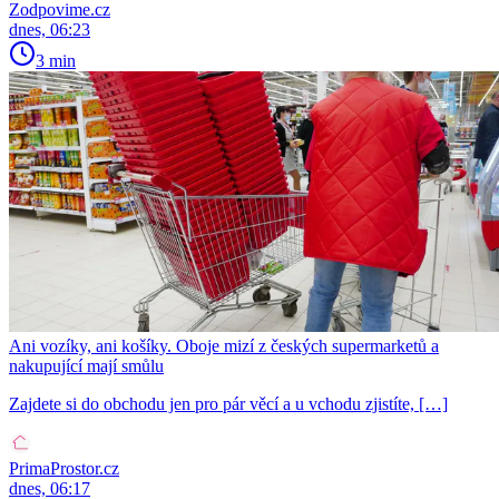
Zodpovime.cz
dnes, 06:23
3 min
Ani vozíky, ani košíky. Oboje mizí z českých supermarketů a
nakupující mají smůlu
Zajdete si do obchodu jen pro pár věcí a u vchodu zjistíte, […]
PrimaProstor.cz
dnes, 06:17