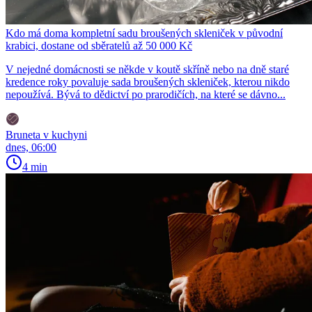
Kdo má doma kompletní sadu broušených skleniček v původní
krabici, dostane od sběratelů až 50 000 Kč
V nejedné domácnosti se někde v koutě skříně nebo na dně staré
kredence roky povaluje sada broušených skleniček, kterou nikdo
nepoužívá. Bývá to dědictví po prarodičích, na které se dávno...
Bruneta v kuchyni
dnes, 06:00
4 min