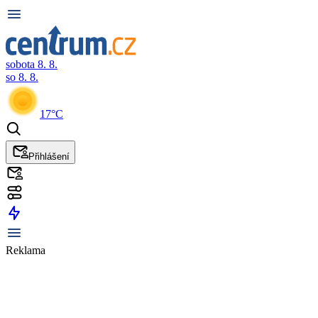
sobota 8. 8.
so 8. 8.
17°C
Přihlášení
Reklama