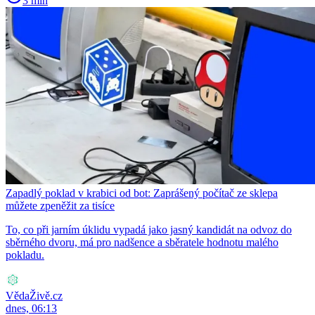
3 min
Zapadlý poklad v krabici od bot: Zaprášený počítač ze sklepa
můžete zpeněžit za tisíce
To, co při jarním úklidu vypadá jako jasný kandidát na odvoz do
sběrného dvoru, má pro nadšence a sběratele hodnotu malého
pokladu.
VědaŽivě.cz
dnes, 06:13