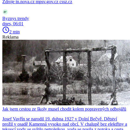
Zdroje tn.nova.cz mpsv.gov.cz cssz.cz
Byznys trendy
dnes, 06:01
2 min
Reklama
Jak jsem cestou ze školy musel chodit kolem popravených odbojářů
Josef Vavřín se narodil 19. dubna 1927 v Dolní Bečvě. Dětství
prožil v osadě Kamenná vysoko nad obcí. V chalupě bez elektřiny a
tekoucí vody se svítilo petrolejkou, voda se nosila z potoka a cesta