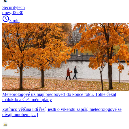
Securitytech
dnes, 06:30
3 min
Meteorologové už mají předpověď do konce roku. Tohle čekal
málokdo a Češi mění plány
Zatímco většina lidí řeší, jestli o víkendu zaprší, meteorologové se
dívají mnohem […]