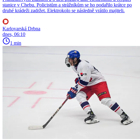
stanice v Chebu. Policistům a strážníkům se ho podařilo krátce po
druhé krádeži zadržet. Elektrokolo se následně vrátilo majiteli.
Karlovarská Drbna
dnes, 06:10
1 min