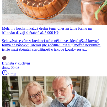
Měla ji v kuchyni každá druhá žena, dnes za tuhle formu na
bábovku dávají sběratelé až 5 000 Kč
Schovává se vám v kredenci nebo někde ve sklepě těžká kovová
forma na bábovku, kterou jste zdědili? Léta si jí možná nevšímáte,
jenže mezi sběrateli starožitností o takové kousky roste...
Bruneta v kuchyni
dnes, 06:03
4 min