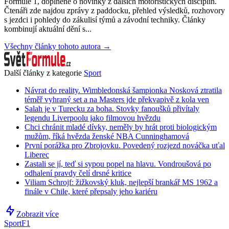
Formule 1, doplněné o novinky z dalších motoristických disciplín.
Čtenáři zde najdou zprávy z paddocku, přehled výsledků, rozhovory
s jezdci i pohledy do zákulisí týmů a závodní techniky. Články
kombinují aktuální dění s...
Všechny články tohoto autora →
Další články z kategorie
Sport
Návrat do reality. Wimbledonská šampionka Nosková ztratila
téměř vyhraný set a na Masters jde překvapivě z kola ven
Salah je v Turecku za boha. Stovky fanoušků přivítaly
legendu Liverpoolu jako filmovou hvězdu
Chci chránit mladé dívky, neměly by hrát proti biologickým
mužům, říká hvězda ženské NBA Cunninghamová
První porážka pro Zbrojovku. Povedený rozjezd nováčka uťal
Liberec
Zastali se jí, teď si sypou popel na hlavu. Vondroušová po
odhalení pravdy čelí drsné kritice
Viliam Schrojf: žižkovský kluk, nejlepší brankář MS 1962 a
finále v Chile, které přepsaly jeho kariéru
Zobrazit více
Sport
F1