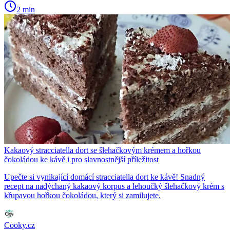
2 min
Kakaový stracciatella dort se šlehačkovým krémem a hořkou
čokoládou ke kávě i pro slavnostnější příležitost
Upečte si vynikající domácí stracciatella dort ke kávě! Snadný
recept na nadýchaný kakaový korpus a lehoučký šlehačkový krém s
křupavou hořkou čokoládou, který si zamilujete.
Cooky.cz