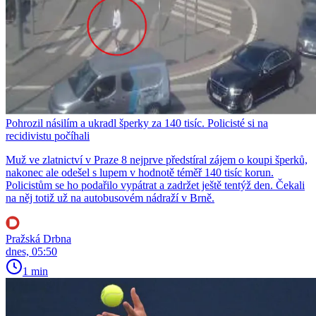
Pohrozil násilím a ukradl šperky za 140 tisíc. Policisté si na
recidivistu počíhali
Muž ve zlatnictví v Praze 8 nejprve předstíral zájem o koupi šperků,
nakonec ale odešel s lupem v hodnotě téměř 140 tisíc korun.
Policistům se ho podařilo vypátrat a zadržet ještě tentýž den. Čekali
na něj totiž už na autobusovém nádraží v Brně.
Pražská Drbna
dnes, 05:50
1 min