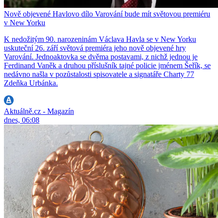
Nově objevené Havlovo dílo Varování bude mít světovou premiéru
v New Yorku
K nedožitým 90. narozeninám Václava Havla se v New Yorku
uskuteční 26. září světová premiéra jeho nově objevené hry
Varování. Jednoaktovka se dvěma postavami, z nichž jednou je
Ferdinand Vaněk a druhou příslušník tajné policie jménem Šeřík, se
nedávno našla v pozůstalosti spisovatele a signatáře Charty 77
Zdeňka Urbánka.
Aktuálně.cz - Magazín
dnes, 06:08