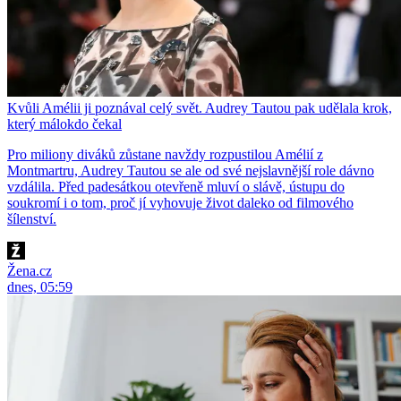
Kvůli Amélii ji poznával celý svět. Audrey Tautou pak udělala krok,
který málokdo čekal
Pro miliony diváků zůstane navždy rozpustilou Amélií z
Montmartru, Audrey Tautou se ale od své nejslavnější role dávno
vzdálila. Před padesátkou otevřeně mluví o slávě, ústupu do
soukromí i o tom, proč jí vyhovuje život daleko od filmového
šílenství.
Žena.cz
dnes, 05:59