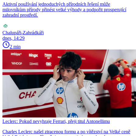
Aktivní používání jednoduchých přírodních řešení může
milovníkům přírody přinést velké výhody a podpořit prosperující
zahradní prostředí.
Chalupáři-Zahrádkáři
dnes, 14:29
2 min
Leclerc: Pokud nevyhraje Ferrari, přeji titul Antonellimu
Charles Leclerc našel ztracenou formu a po vítězství na Velké ceně