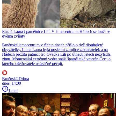
Rázná Laura i pamětnice Lili. V lamacentru na Hádech se loučí se
dvěma zvířaty
Brněnské lamacentrum v těchto dnech přišlo o dvě dlouholeté
obyvatelky. Lama Laura byla poslední z trojice zakladatelek a na
Hádech prožila patnáct let. Ovečka Lili po třinácti letech nezvládla
zimu. Momentální extrémní vedra snáší špatně také veterán Čert, o
kterého ošetřovatelé ustavičně pečují.
Brněnská Drbna
dnes, 14:00
1 min