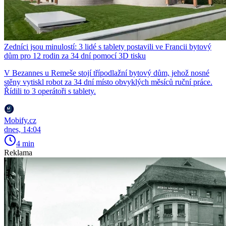
Zedníci jsou minulostí: 3 lidé s tablety postavili ve Francii bytový
dům pro 12 rodin za 34 dní pomocí 3D tisku
V Bezannes u Remeše stojí třípodlažní bytový dům, jehož nosné
stěny vytiskl robot za 34 dní místo obvyklých měsíců ruční práce.
Řídili to 3 operátoři s tablety.
Mobify.cz
dnes, 14:04
4 min
Reklama