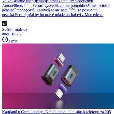
Velké Británie znepříjemňuje cestu za titulem vedoucímu
Antonellimu. Pilot Ferrari vysvětlil, co mu pomohlo sžít se s letošní
generací monopostů. Zároveň se ale netají tím, že pokud titul
nezíská Ferrari, přál by ho právě mladému Italovi z Mercedesu.
SvětFormule.cz
dnes, 14:26
3 min
Kaufland u Čechů boduje. Nabídl malou blbůstku k telefonu za 205