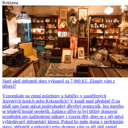
Reklama
Staré sáně sběratelé dnes vykupují za 7 000 Kč. Zůstaly vám z
dětství?
Vzpomínáte na zimní prázdniny u babičky v zasněžených
Jizerských horách nebo Krkonoších? V koutě staré předsíně či na
půdě tam často stával podivuhodný dřevěný pomocník, bez kterého
se tehdejší horalé neobešli. Zatímco dříve to byl běžný dopravní
prostředek pro každodenní nákupy i vození dětí, dnes se z něj stává
vyhledávaný sběratelský klenot. Pokud ho máte doma v perfektním
stavu, sběratelé a milovníci retro designu vám za něj rádi zaplatí