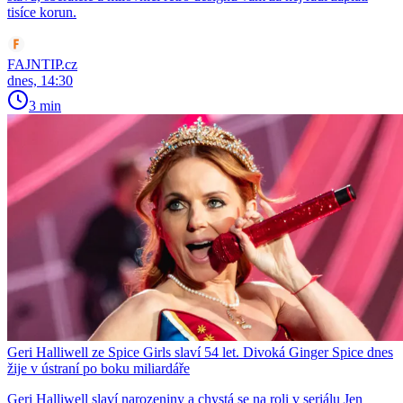
tisíce korun.
FAJNTIP.cz
dnes, 14:30
3 min
Geri Halliwell ze Spice Girls slaví 54 let. Divoká Ginger Spice dnes
žije v ústraní po boku miliardáře
Geri Halliwell slaví narozeniny a chystá se na roli v seriálu Jen