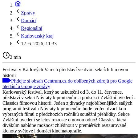
Zprávy
Domácí
Regionální
Karlovarský kraj
12. 6. 2026, 11:33
2 min
Festival v Karlových Varech představí ve dvou sekcích filmovou
historii
Přidejte si obsah Centrum.cz do oblíbených zdrojů pro Google
hledání a Google zprávy
Karlovarský festival, který se uskuteční od 3. do 11. července,
představí v sekci Návraty k pramenům a podsekci Zvláštní uvedení -
Classics filmovou historii. Jeden z divácky nejoblíbenějších stálých
programů festivalu Návraty k pramenům bude tvořen dvacítkou
vybraných filmů z předchozích ročníků soutěžní přehlídky. Sekce
Zvláštní uvedení se letos rozroste o novou odnož Classics, která
divákům nabídne možnost zhlédnout v premiérách restaurované
klenoty světové i domácí kinematografie.