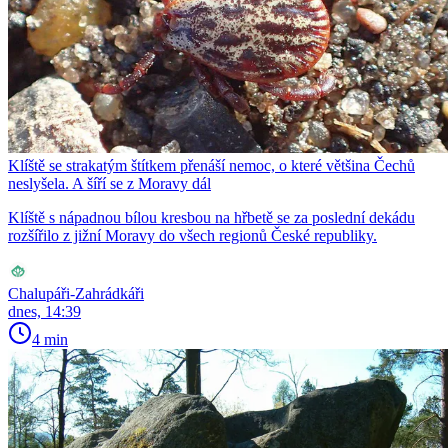
Klíště se strakatým štítkem přenáší nemoc, o které většina Čechů
neslyšela. A šíří se z Moravy dál
Klíště s nápadnou bílou kresbou na hřbetě se za poslední dekádu
rozšířilo z jižní Moravy do všech regionů České republiky.
Chalupáři-Zahrádkáři
dnes, 14:39
4 min