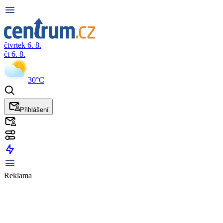
čtvrtek 6. 8.
čt 6. 8.
30°C
Přihlášení
Reklama