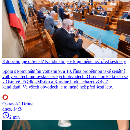
Kdo zabojuje o Senát? Kandidátů je v kraji méně než před šesti lety
Spolu s komunálními volbami 9. a 10. října proběhnou také senátní
volby ve třech moravskoslezských obvodech. O senátorské křeslo se
v Ostravě, Frýdku-Místku a Karviné bude ucházet vždy 7
kandidátů. Ve všech obvodech je to méně než před šesti lety.
Ostravská Drbna
dnes, 14:34
2 min