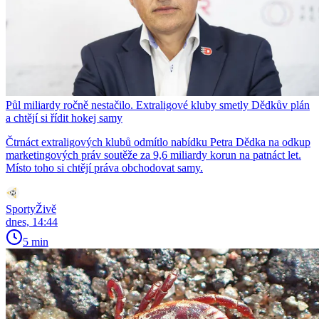
Půl miliardy ročně nestačilo. Extraligové kluby smetly Dědkův plán
a chtějí si řídit hokej samy
Čtrnáct extraligových klubů odmítlo nabídku Petra Dědka na odkup
marketingových práv soutěže za 9,6 miliardy korun na patnáct let.
Místo toho si chtějí práva obchodovat samy.
SportyŽivě
dnes, 14:44
5 min