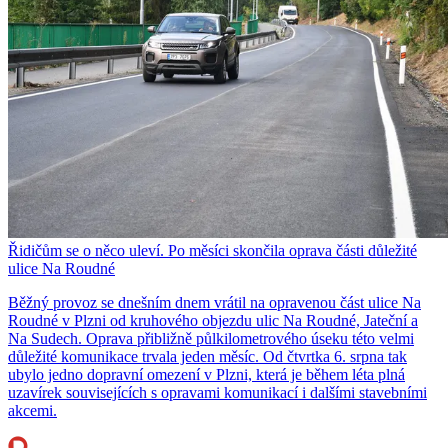
Řidičům se o něco uleví. Po měsíci skončila oprava části důležité
ulice Na Roudné
Běžný provoz se dnešním dnem vrátil na opravenou část ulice Na
Roudné v Plzni od kruhového objezdu ulic Na Roudné, Jateční a
Na Sudech. Oprava přibližně půlkilometrového úseku této velmi
důležité komunikace trvala jeden měsíc. Od čtvrtka 6. srpna tak
ubylo jedno dopravní omezení v Plzni, která je během léta plná
uzavírek souvisejících s opravami komunikací i dalšími stavebními
akcemi.