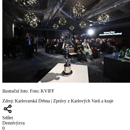
Ilustrační foto. Foto: KVIFF
Zdroj
:
Karlovarská Drbna | Zprávy z Karlových Varů a kraje
Sdílet
Denní
výzva
0