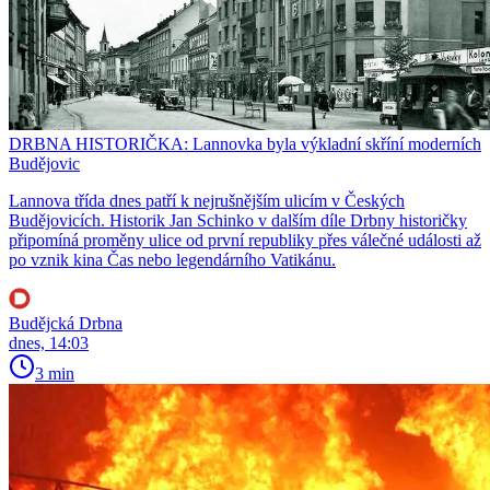
DRBNA HISTORIČKA: Lannovka byla výkladní skříní moderních
Budějovic
Lannova třída dnes patří k nejrušnějším ulicím v Českých
Budějovicích. Historik Jan Schinko v dalším díle Drbny historičky
připomíná proměny ulice od první republiky přes válečné události až
po vznik kina Čas nebo legendárního Vatikánu.
Budějcká Drbna
dnes, 14:03
3 min