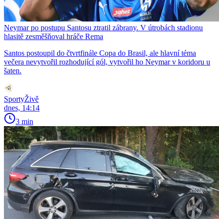
Neymar po postupu Santosu ztratil zábrany. V útrobách stadionu
hlasitě zesměšňoval hráče Rema
Santos postoupil do čtvrtfinále Copa do Brasil, ale hlavní téma
večera nevytvořil rozhodující gól, vytvořil ho Neymar v koridoru u
šaten.
SportyŽivě
dnes, 14:14
3 min