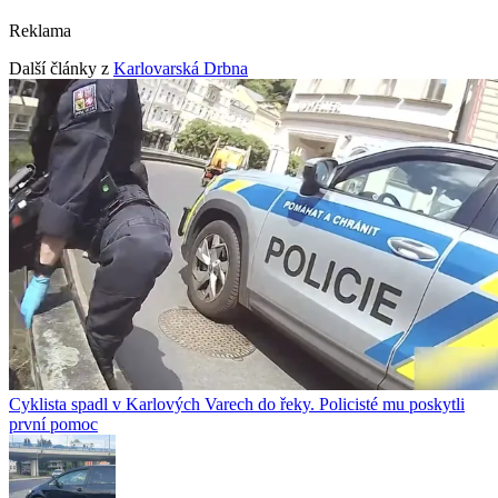
Reklama
Další články z
Karlovarská Drbna
Cyklista spadl v Karlových Varech do řeky. Policisté mu poskytli
první pomoc