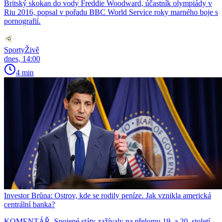
Britský skokan do vody Freddie Woodward, účastník olympiády v
Riu 2016, popsal v pořadu BBC World Service roky marného boje s
pornografií.
SportyŽivě
dnes, 14:00
4 min
Investor Brůna: Ostrov, kde se rodily peníze. Jak vznikla americká
centrální banka?
KOMENTÁŘ. Spojené státy zažívaly na přelomu 19. a 20. století