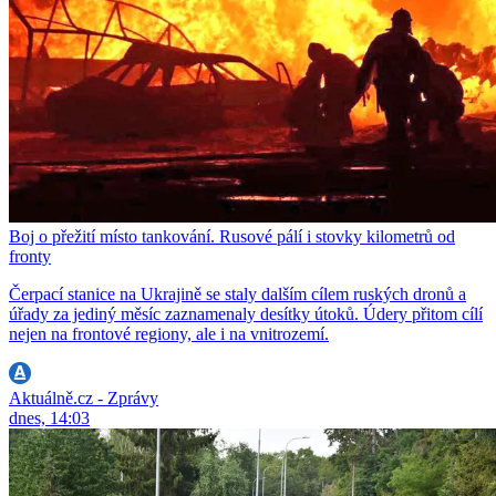
Boj o přežití místo tankování. Rusové pálí i stovky kilometrů od
fronty
Čerpací stanice na Ukrajině se staly dalším cílem ruských dronů a
úřady za jediný měsíc zaznamenaly desítky útoků. Údery přitom cílí
nejen na frontové regiony, ale i na vnitrozemí.
Aktuálně.cz - Zprávy
dnes, 14:03