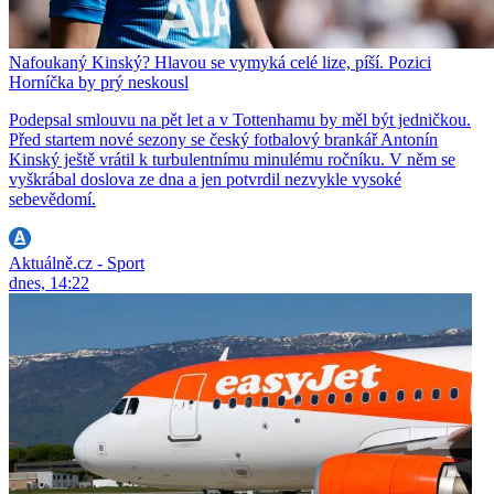
Nafoukaný Kinský? Hlavou se vymyká celé lize, píší. Pozici
Horníčka by prý neskousl
Podepsal smlouvu na pět let a v Tottenhamu by měl být jedničkou.
Před startem nové sezony se český fotbalový brankář Antonín
Kinský ještě vrátil k turbulentnímu minulému ročníku. V něm se
vyškrábal doslova ze dna a jen potvrdil nezvykle vysoké
sebevědomí.
Aktuálně.cz - Sport
dnes, 14:22