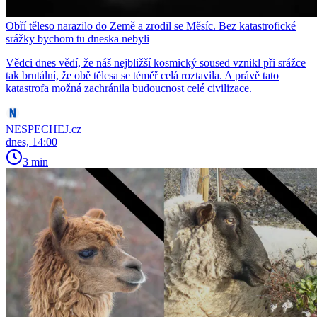
Obří těleso narazilo do Země a zrodil se Měsíc. Bez katastrofické
srážky bychom tu dneska nebyli
Vědci dnes vědí, že náš nejbližší kosmický soused vznikl při srážce
tak brutální, že obě tělesa se téměř celá roztavila. A právě tato
katastrofa možná zachránila budoucnost celé civilizace.
NESPECHEJ.cz
dnes, 14:00
3 min