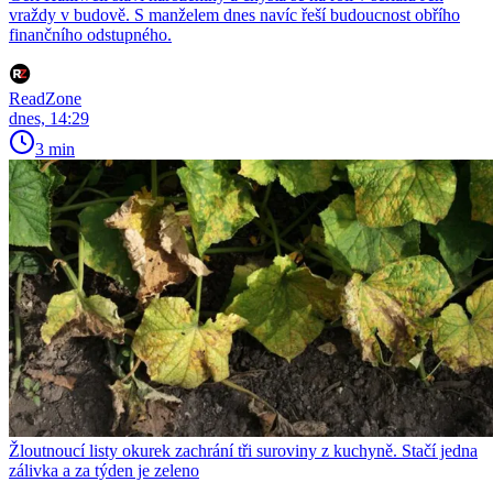
vraždy v budově. S manželem dnes navíc řeší budoucnost obřího
finančního odstupného.
ReadZone
dnes, 14:29
3 min
Žloutnoucí listy okurek zachrání tři suroviny z kuchyně. Stačí jedna
zálivka a za týden je zeleno