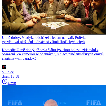
U mě dobrý: Vladyka odcházel s ledem na tváři, Polívka
vysvětloval plešatění a diváci si všimli školáckých chyb
Komedie U mě dobrý přinesla štábu fyzickou bolest i zklamání z
obsazení. Za kamerou se odehrávaly situace plné filmařských omylů
a zajímavých paradoxů.
V Telce
dnes, 13:58
4 min