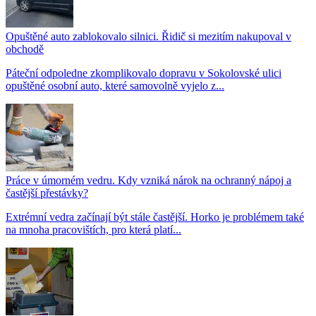
Opuštěné auto zablokovalo silnici. Řidič si mezitím nakupoval v
obchodě
Páteční odpoledne zkomplikovalo dopravu v Sokolovské ulici
opuštěné osobní auto, které samovolně vyjelo z...
Práce v úmorném vedru. Kdy vzniká nárok na ochranný nápoj a
častější přestávky?
Extrémní vedra začínají být stále častější. Horko je problémem také
na mnoha pracovištích, pro která platí...