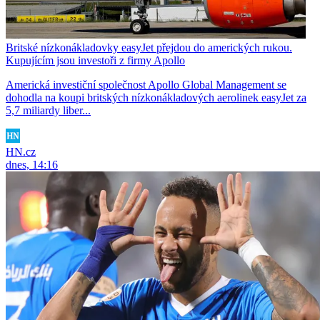
Britské nízkonákladovky easyJet přejdou do amerických rukou.
Kupujícím jsou investoři z firmy Apollo
Americká investiční společnost Apollo Global Management se
dohodla na koupi britských nízkonákladových aerolinek easyJet za
5,7 miliardy liber...
HN.cz
dnes, 14:16