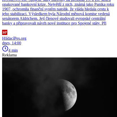
opakované bankovní krize. Největší z nich, známá jako Panika roku
1907, ochromila finanční systém natolik, že vláda hledala cestu k
jeho stabilizaci. Výsledkem byla Národní měnová komise vedená
senátorem Aldrichem. Její členové studovali evropské centrální
banky a připravovali návrh nové instituce pro Spojené státy. Při
HlídacíPes.org
dnes, 14:00
4 min
Reklama