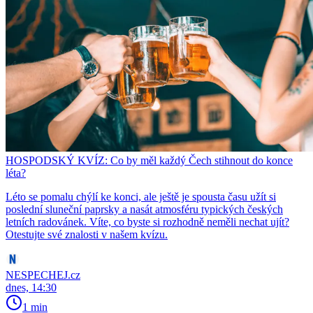
HOSPODSKÝ KVÍZ: Co by měl každý Čech stihnout do konce
léta?
Léto se pomalu chýlí ke konci, ale ještě je spousta času užít si
poslední sluneční paprsky a nasát atmosféru typických českých
letních radovánek. Víte, co byste si rozhodně neměli nechat ujít?
Otestujte své znalosti v našem kvízu.
NESPECHEJ.cz
dnes, 14:30
1 min