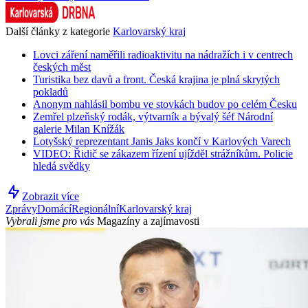
Další články z kategorie
Karlovarský kraj
Lovci záření naměřili radioaktivitu na nádražích i v centrech
českých měst
Turistika bez davů a front. Česká krajina je plná skrytých
pokladů
Anonym nahlásil bombu ve stovkách budov po celém Česku
Zemřel plzeňský rodák, výtvarník a bývalý šéf Národní
galerie Milan Knížák
Lotyšský reprezentant Janis Jaks končí v Karlových Varech
VIDEO: Řidič se zákazem řízení ujížděl strážníkům. Policie
hledá svědky
Zobrazit více
Zprávy
Domácí
Regionální
Karlovarský kraj
Vybrali jsme pro vás
Magazíny a zajímavosti