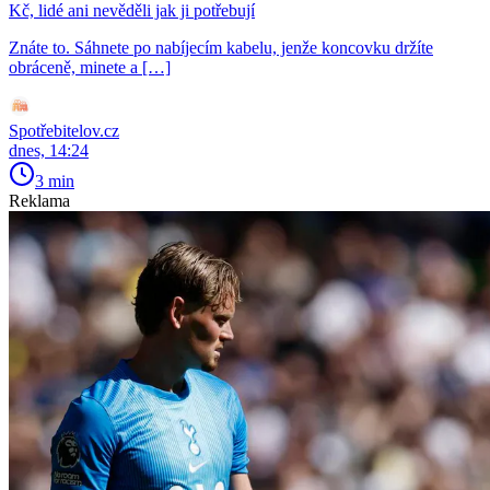
Kč, lidé ani nevěděli jak ji potřebují
Znáte to. Sáhnete po nabíjecím kabelu, jenže koncovku držíte
obráceně, minete a […]
Spotřebitelov.cz
dnes, 14:24
3 min
Reklama