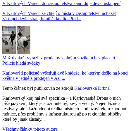
V Karlových Varech do zastupitelstva kandiduje devět uskupení
V Karlových Varech se chtějí o místa v zastupitelstvu ucházet
zástupci devíti stran, hnutí či koalic. Před...
Muž dvakrát vyrazil z prodejny s plným vozíkem bez placení.
Policie hledá svědky
Karlovarští policisté vyšetřují dvě krádeže, ke kterým došlo na konci
května v jedné z prodejen v Aši....
Tento článek byl publikován ze zdrojů
Karlovarská Drbna
Karlovarský kraj má svá specifika – a Karlovarská Drbna o nich
píše jazykem, který je srozumitelný, živý a věcný. Nejen lázně a
festivaly, ale i každodenní realita místních – od uzavírek, rozhodnutí
radnice, přes problémy s infrastrukturou až po regionální příběhy,
které by jinak zůstaly...
Všechny články tohoto autora →