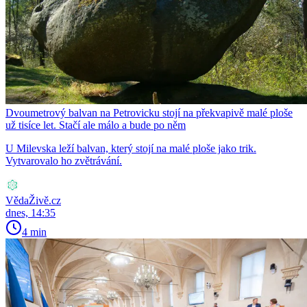
Dvoumetrový balvan na Petrovicku stojí na překvapivě malé ploše
už tisíce let. Stačí ale málo a bude po něm
U Milevska leží balvan, který stojí na malé ploše jako trik.
Vytvarovalo ho zvětrávání.
VědaŽivě.cz
dnes, 14:35
4 min