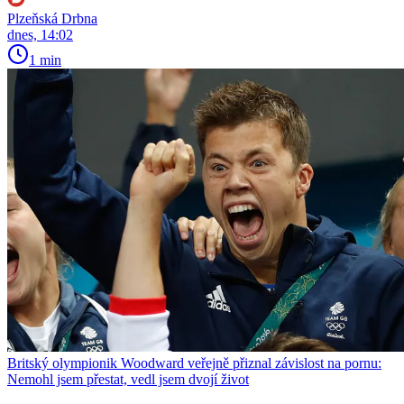
Plzeňská Drbna
dnes, 14:02
1 min
Britský olympionik Woodward veřejně přiznal závislost na pornu:
Nemohl jsem přestat, vedl jsem dvojí život