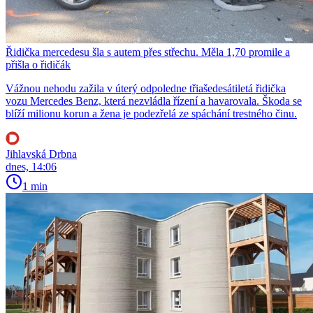
Řidička mercedesu šla s autem přes střechu. Měla 1,70 promile a
přišla o řidičák
Vážnou nehodu zažila v úterý odpoledne třiašedesátiletá řidička
vozu Mercedes Benz, která nezvládla řízení a havarovala. Škoda se
blíží milionu korun a žena je podezřelá ze spáchání trestného činu.
Jihlavská Drbna
dnes, 14:06
1 min