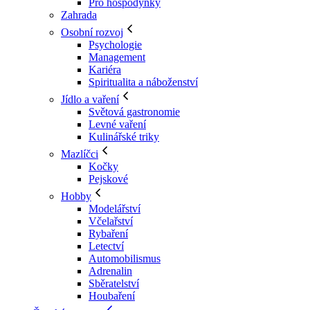
Pro hospodyňky
Zahrada
Osobní rozvoj
Psychologie
Management
Kariéra
Spiritualita a náboženství
Jídlo a vaření
Světová gastronomie
Levné vaření
Kulinářské triky
Mazlíčci
Kočky
Pejskové
Hobby
Modelářství
Včelařství
Rybaření
Letectví
Automobilismus
Adrenalin
Sběratelství
Houbaření