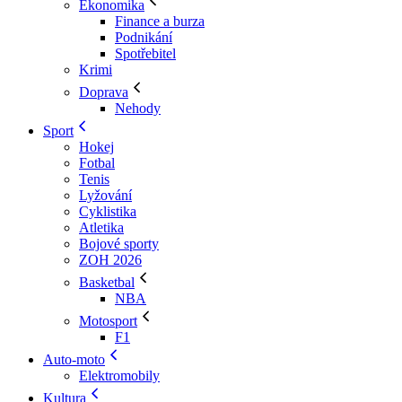
Ekonomika
Finance a burza
Podnikání
Spotřebitel
Krimi
Doprava
Nehody
Sport
Hokej
Fotbal
Tenis
Lyžování
Cyklistika
Atletika
Bojové sporty
ZOH 2026
Basketbal
NBA
Motosport
F1
Auto-moto
Elektromobily
Kultura