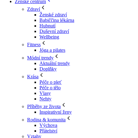
Ženské centrum
Zdraví
Ženské zdraví
Babiččina lékárna
Hubnutí
Duševní zdraví
Wellbeing
Fitness
Jóga a pilates
Módní trendy
Aktuální trendy
Doplňky
Krása
Péče o pleť
Péče o tělo
Vlasy
Nehty
Příběhy ze života
Inspirativní ženy
Rodina & komunita
Výchova
Přátelství
Vztahy