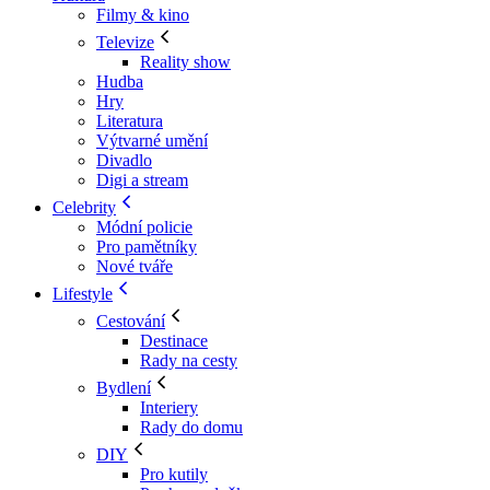
Filmy & kino
Televize
Reality show
Hudba
Hry
Literatura
Výtvarné umění
Divadlo
Digi a stream
Celebrity
Módní policie
Pro pamětníky
Nové tváře
Lifestyle
Cestování
Destinace
Rady na cesty
Bydlení
Interiery
Rady do domu
DIY
Pro kutily