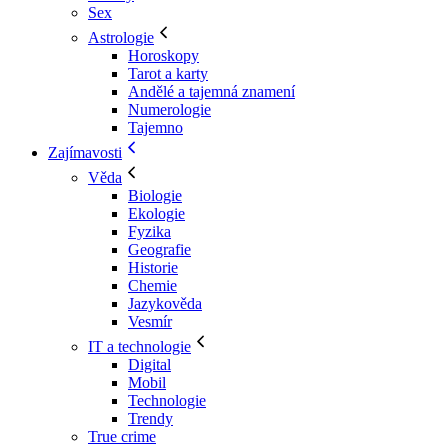
Sex
Astrologie
Horoskopy
Tarot a karty
Andělé a tajemná znamení
Numerologie
Tajemno
Zajímavosti
Věda
Biologie
Ekologie
Fyzika
Geografie
Historie
Chemie
Jazykověda
Vesmír
IT a technologie
Digital
Mobil
Technologie
Trendy
True crime