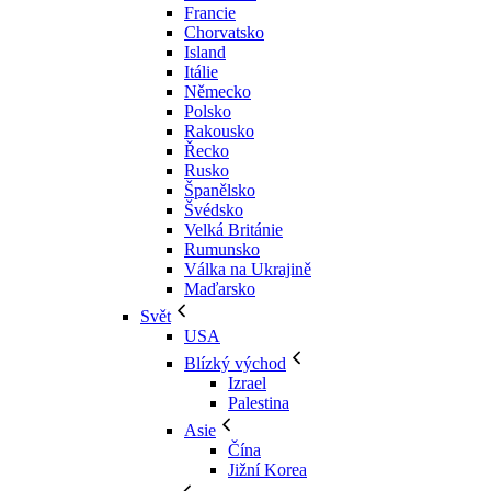
Francie
Chorvatsko
Island
Itálie
Německo
Polsko
Rakousko
Řecko
Rusko
Španělsko
Švédsko
Velká Británie
Rumunsko
Válka na Ukrajině
Maďarsko
Svět
USA
Blízký východ
Izrael
Palestina
Asie
Čína
Jižní Korea