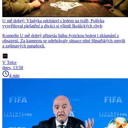
U mě dobrý: Vladyka odcházel s ledem na tváři, Polívka
vysvětloval plešatění a diváci si všimli školáckých chyb
Komedie U mě dobrý přinesla štábu fyzickou bolest i zklamání z
obsazení. Za kamerou se odehrávaly situace plné filmařských omylů
a zajímavých paradoxů.
V Telce
dnes, 13:58
4 min