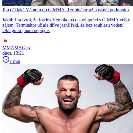
Jíra dál láká Vémolu do G MMA. Terminátor už nastavil podmínku
Jakub Jíra tvrdí, že Karlos Vémola má o spolupráci s G MMA velký
zájem. Terminátor už ale dříve jasně řekl, že bez souhlasu vedení
Oktagonu jinam nepůjde.
MMAMAG.cz
dnes, 13:21
1 min