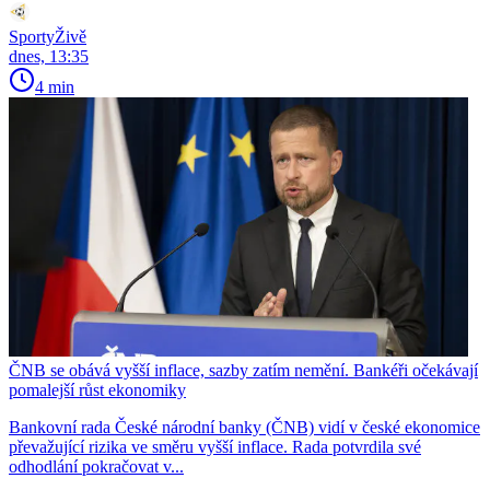
SportyŽivě
dnes, 13:35
4 min
ČNB se obává vyšší inflace, sazby zatím nemění. Bankéři očekávají
pomalejší růst ekonomiky
Bankovní rada České národní banky (ČNB) vidí v české ekonomice
převažující rizika ve směru vyšší inflace. Rada potvrdila své
odhodlání pokračovat v...