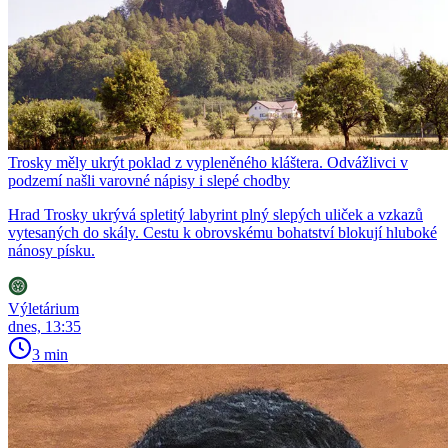
Trosky měly ukrýt poklad z vypleněného kláštera. Odvážlivci v
podzemí našli varovné nápisy i slepé chodby
Hrad Trosky ukrývá spletitý labyrint plný slepých uliček a vzkazů
vytesaných do skály. Cestu k obrovskému bohatství blokují hluboké
nánosy písku.
Výletárium
dnes, 13:35
3 min