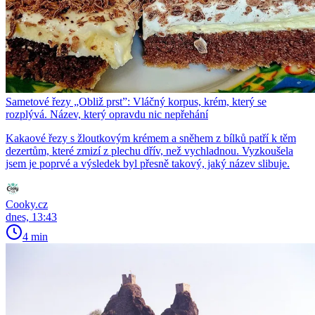
Sametové řezy „Obliž prst”: Vláčný korpus, krém, který se
rozplývá. Název, který opravdu nic nepřehání
Kakaové řezy s žloutkovým krémem a sněhem z bílků patří k těm
dezertům, které zmizí z plechu dřív, než vychladnou. Vyzkoušela
jsem je poprvé a výsledek byl přesně takový, jaký název slibuje.
Cooky.cz
dnes, 13:43
4 min