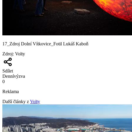
17_Zdroj Dolní Vítkovice_Fotil Lukáš Kaboň
Zdroj
:
Volty
Sdílet
Denní
výzva
0
Reklama
Další články z
Volty