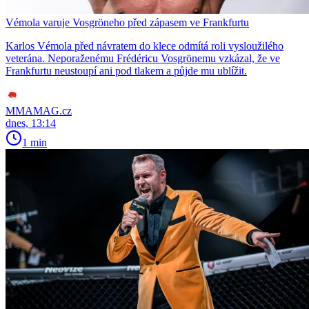
Vémola varuje Vosgröneho před zápasem ve Frankfurtu
Karlos Vémola před návratem do klece odmítá roli vysloužilého
veterána. Neporaženému Frédéricu Vosgrönemu vzkázal, že ve
Frankfurtu neustoupí ani pod tlakem a půjde mu ublížit.
MMAMAG.cz
dnes, 13:14
1 min