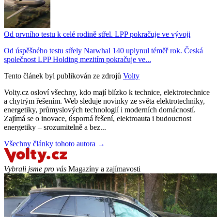
Od prvního testu k celé rodině střel. LPP pokračuje ve vývoji
Od úspěšného testu střely Narwhal 140 uplynul téměř rok. Česká
společnost LPP Holding mezitím pokračuje ve...
Tento článek byl publikován ze zdrojů
Volty
Volty.cz osloví všechny, kdo mají blízko k technice, elektrotechnice
a chytrým řešením. Web sleduje novinky ze světa elektrotechniky,
energetiky, průmyslových technologií i moderních domácností.
Zajímá se o inovace, úsporná řešení, elektroauta i budoucnost
energetiky – srozumitelně a bez...
Všechny články tohoto autora →
Vybrali jsme pro vás
Magazíny a zajímavosti