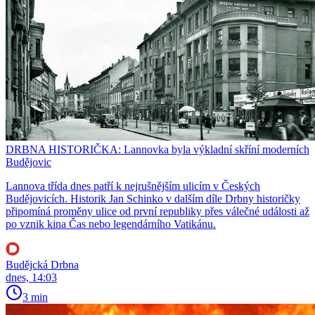
DRBNA HISTORIČKA: Lannovka byla výkladní skříní moderních
Budějovic
Lannova třída dnes patří k nejrušnějším ulicím v Českých
Budějovicích. Historik Jan Schinko v dalším díle Drbny historičky
připomíná proměny ulice od první republiky přes válečné události až
po vznik kina Čas nebo legendárního Vatikánu.
Budějcká Drbna
dnes, 14:03
3 min