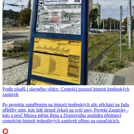
Podle písařů i slavného vědce. Cestující poznají historii brněnských
zastávek
Po projektu zaměřeném na historii brněnských ulic přichází na řadu
příběhy míst, kde lidé denně čekají na svůj spoj. Projekt Zastávky -
kdo a proč Muzea města Brna a Dopravního podniku představí
cestujícím historii jednotlivých zastávek přímo na označnících.