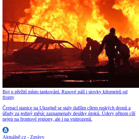
Boj o přežití místo tankování. Rusové pálí i stovky kilometrů od
fronty
Čerpací stanice na Ukrajině se staly dalším cílem ruských dronů a
úřady za jediný měsíc zaznamenaly desítky útoků. Údery přitom cílí
nejen na frontové regiony, ale i na vnitrozemí.
Aktuálně.cz - Zprávy