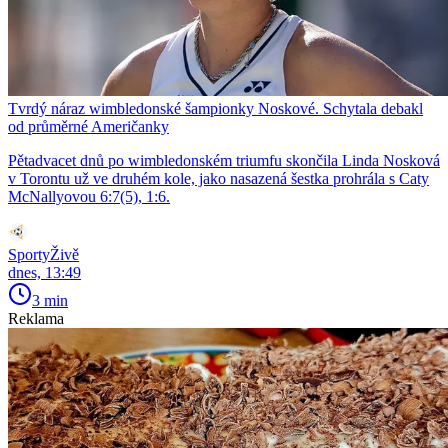
Tvrdý náraz wimbledonské šampionky Noskové. Schytala debakl
od průměrné Američanky
Pětadvacet dnů po wimbledonském triumfu skončila Linda Nosková
v Torontu už ve druhém kole, jako nasazená šestka prohrála s Caty
McNallyovou 6:7(5), 1:6.
SportyŽivě
dnes, 13:49
3 min
Reklama