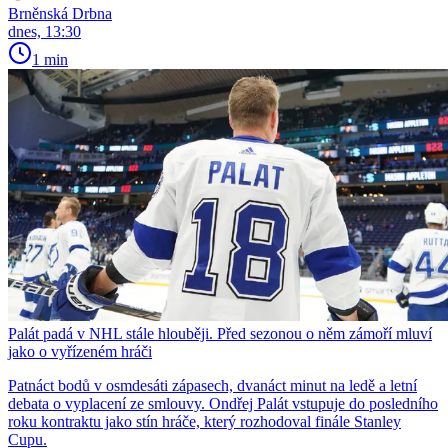
Brněnská Drbna
dnes, 13:30
1 min
Palát padá v NHL stále hlouběji. Před sezonou o něm zámoří mluví
jako o vyřízeném hráči
Patnáct bodů v osmdesáti zápasech, dvanáct minut na ledě a letní
debata o vyplacení ze smlouvy. Ondřej Palát vstupuje do posledního
roku kontraktu jako stín hráče, který rozhodoval finále Stanley
Cupu.