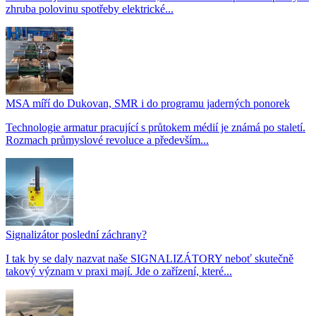
zhruba polovinu spotřeby elektrické...
MSA míří do Dukovan, SMR i do programu jaderných ponorek
Technologie armatur pracující s průtokem médií je známá po staletí.
Rozmach průmyslové revoluce a především...
Signalizátor poslední záchrany?
I tak by se daly nazvat naše SIGNALIZÁTORY neboť skutečně
takový význam v praxi mají. Jde o zařízení, které...