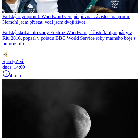
Britský olympionik Woodward veřejně přiznal závislost na pornu:
Nemohl jsem přestat, vedl jsem dvojí život
Britský skokan do vody Freddie Woodward, účastník olympiády v
Riu 2016, popsal v pořadu BBC World Service roky marného boje s
pornografií.
SportyŽivě
dnes, 14:00
4 min