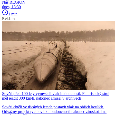
Náš REGION
dnes, 13:30
1 min
Reklama
Sověti před 100 lety vymysleli vlak budoucnosti. Futuristický stroj
měl jezdit 300 km/h, nakonec zmizel v archivech
Sověti chtěli ve třicátých letech postavit vlak na obřích koulích.
Odvážný projekt rychlovlaku budoucnosti nakonec ztroskotal na