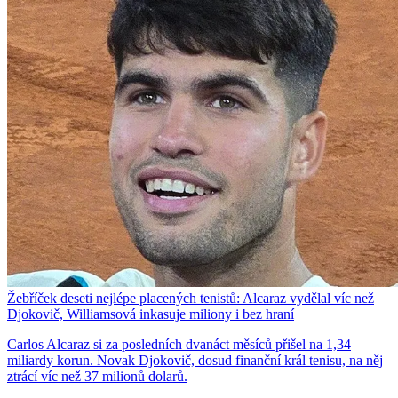
Žebříček deseti nejlépe placených tenistů: Alcaraz vydělal víc než
Djokovič, Williamsová inkasuje miliony i bez hraní
Carlos Alcaraz si za posledních dvanáct měsíců přišel na 1,34
miliardy korun. Novak Djokovič, dosud finanční král tenisu, na něj
ztrácí víc než 37 milionů dolarů.