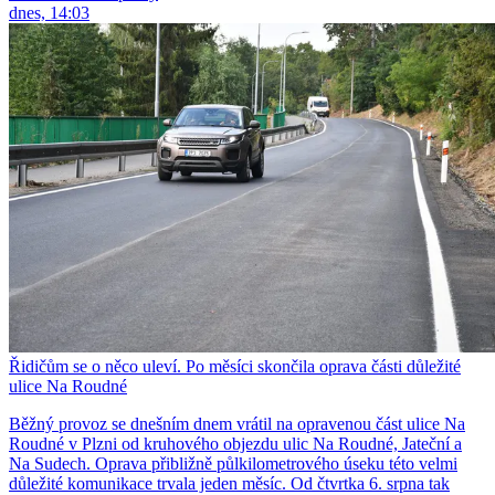
dnes, 14:03
Řidičům se o něco uleví. Po měsíci skončila oprava části důležité
ulice Na Roudné
Běžný provoz se dnešním dnem vrátil na opravenou část ulice Na
Roudné v Plzni od kruhového objezdu ulic Na Roudné, Jateční a
Na Sudech. Oprava přibližně půlkilometrového úseku této velmi
důležité komunikace trvala jeden měsíc. Od čtvrtka 6. srpna tak