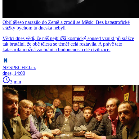
Obří těleso narazilo do Země a zrodil se Měsíc. Bez katastrofické
srážky bychom tu dneska nebyli
Vědci dnes vědí, že náš nejbližší kosmický soused vznikl při srážce
tak brutální, že obě tělesa se téměř celá roztavila. A právě tato
katastrofa možná zachránila budoucnost celé civilizace.
NESPECHEJ.cz
dnes, 14:00
3 min