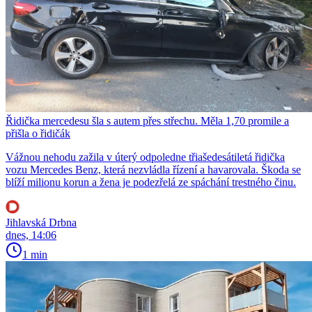
Řidička mercedesu šla s autem přes střechu. Měla 1,70 promile a
přišla o řidičák
Vážnou nehodu zažila v úterý odpoledne třiašedesátiletá řidička
vozu Mercedes Benz, která nezvládla řízení a havarovala. Škoda se
blíží milionu korun a žena je podezřelá ze spáchání trestného činu.
Jihlavská Drbna
dnes, 14:06
1 min