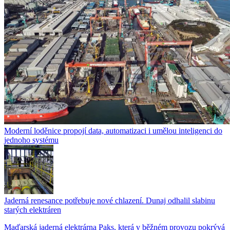
Moderní loděnice propojí data, automatizaci i umělou inteligenci do
jednoho systému
Jaderná renesance potřebuje nové chlazení. Dunaj odhalil slabinu
starých elektráren
Maďarská jaderná elektrárna Paks, která v běžném provozu pokrývá