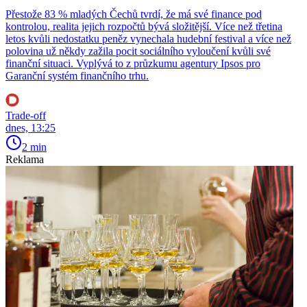
Přestože 83 % mladých Čechů tvrdí, že má své finance pod
kontrolou, realita jejich rozpočtů bývá složitější. Více než třetina
letos kvůli nedostatku peněz vynechala hudební festival a více než
polovina už někdy zažila pocit sociálního vyloučení kvůli své
finanční situaci. Vyplývá to z průzkumu agentury Ipsos pro
Garanční systém finančního trhu.
Trade-off
dnes, 13:25
2 min
Reklama