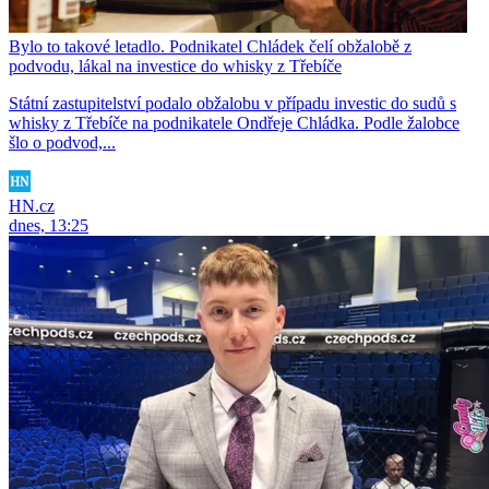
Bylo to takové letadlo. Podnikatel Chládek čelí obžalobě z
podvodu, lákal na investice do whisky z Třebíče
Státní zastupitelství podalo obžalobu v případu investic do sudů s
whisky z Třebíče na podnikatele Ondřeje Chládka. Podle žalobce
šlo o podvod,...
HN.cz
dnes, 13:25