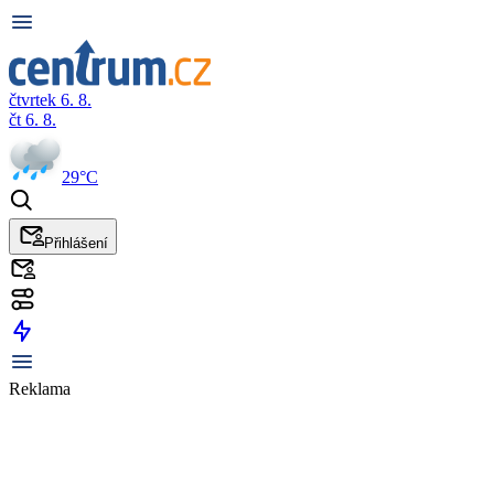
čtvrtek 6. 8.
čt 6. 8.
29°C
Přihlášení
Reklama