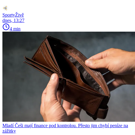
SportyŽivě
dnes, 13:27
4 min
Mladí Češi mají finance pod kontrolou. Přesto jim chybí peníze na
zážitky