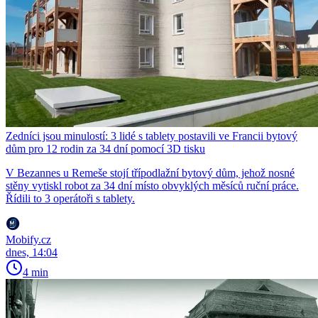
Zedníci jsou minulostí: 3 lidé s tablety postavili ve Francii bytový
dům pro 12 rodin za 34 dní pomocí 3D tisku
V Bezannes u Remeše stojí třípodlažní bytový dům, jehož nosné
stěny vytiskl robot za 34 dní místo obvyklých měsíců ruční práce.
Řídili to 3 operátoři s tablety.
Mobify.cz
dnes, 14:04
4 min