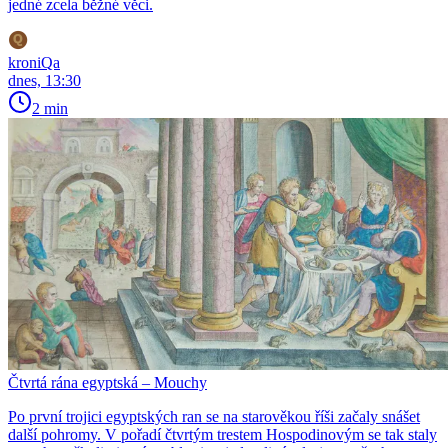
jedné zcela běžné věci.
kroniQa
dnes, 13:30
2 min
Čtvrtá rána egyptská – Mouchy
Po první trojici egyptských ran se na starověkou říši začaly snášet
další pohromy. V pořadí čtvrtým trestem Hospodinovým se tak staly