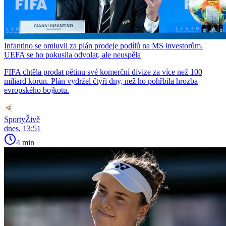
Infantino se omluvil za plán prodeje podílů na MS investorům.
UEFA se ho pokusila odvolat, ale neuspěla
FIFA chtěla prodat pětinu své komerční divize za více než 100
miliard korun. Plán vydržel čtyři dny, než ho pohřbila hrozba
evropského bojkotu.
SportyŽivě
dnes, 13:51
4 min