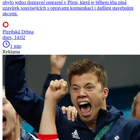
ubylo jedno dopravní omezení v Plzni, která je během léta plná
uzavírek souvisejících s opravami komunikací i dalšími stavebními
akcemi.
Plzeňská Drbna
dnes, 14:02
1 min
Reklama