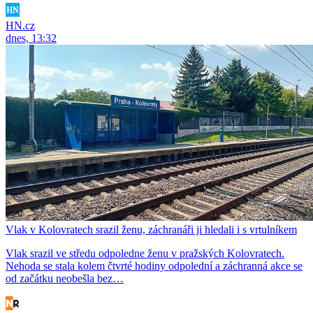
HN.cz
dnes, 13:32
Vlak v Kolovratech srazil ženu, záchranáři ji hledali i s vrtulníkem
Vlak srazil ve středu odpoledne ženu v pražských Kolovratech.
Nehoda se stala kolem čtvrté hodiny odpolední a záchranná akce se
od začátku neobešla bez…