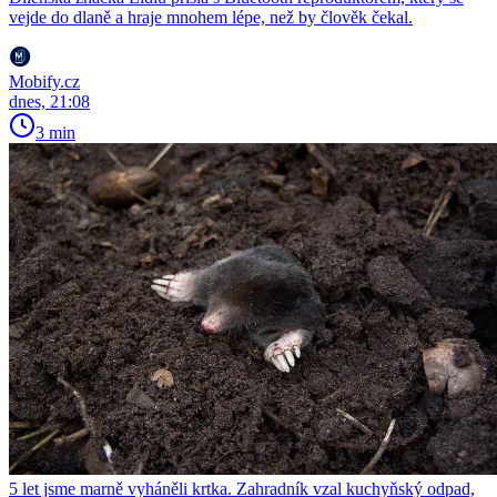
vejde do dlaně a hraje mnohem lépe, než by člověk čekal.
Mobify.cz
dnes, 21:08
3 min
5 let jsme marně vyháněli krtka. Zahradník vzal kuchyňský odpad,