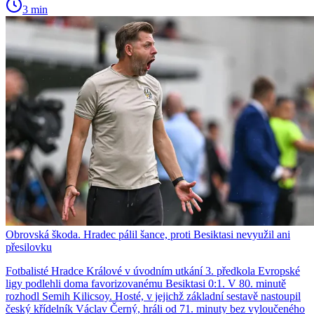
3 min
Obrovská škoda. Hradec pálil šance, proti Besiktasi nevyužil ani
přesilovku
Fotbalisté Hradce Králové v úvodním utkání 3. předkola Evropské
ligy podlehli doma favorizovanému Besiktasi 0:1. V 80. minutě
rozhodl Semih Kilicsoy. Hosté, v jejichž základní sestavě nastoupil
český křídelník Václav Černý, hráli od 71. minuty bez vyloučeného