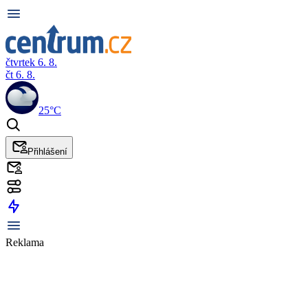
čtvrtek 6. 8.
čt 6. 8.
25°C
Přihlášení
Reklama