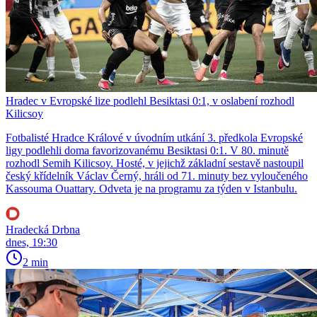
Hradec v Evropské lize podlehl Besiktasi 0:1, v oslabení rozhodl
Kilicsoy
Fotbalisté Hradce Králové v úvodním utkání 3. předkola Evropské
ligy podlehli doma favorizovanému Besiktasi 0:1. V 80. minutě
rozhodl Semih Kilicsoy. Hosté, v jejichž základní sestavě nastoupil
český křídelník Václav Černý, hráli od 71. minuty bez vyloučeného
Kassouma Ouattary. Odveta je na programu za týden v Istanbulu.
Hradecká Drbna
dnes, 19:30
2 min