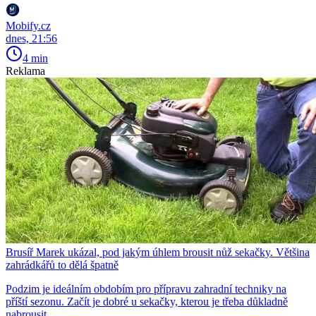
Mobify.cz
dnes, 21:56
4 min
Reklama
Brusíř Marek ukázal, pod jakým úhlem brousit nůž sekačky. Většina
zahrádkářů to dělá špatně
Podzim je ideálním obdobím pro přípravu zahradní techniky na
příští sezonu. Začít je dobré u sekačky, kterou je třeba důkladně
nabrousit.