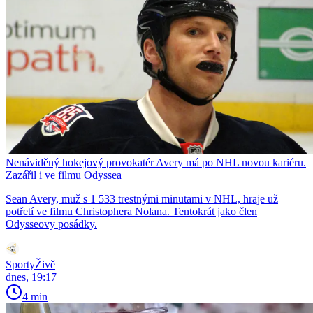
Nenáviděný hokejový provokatér Avery má po NHL novou kariéru.
Zazářil i ve filmu Odyssea
Sean Avery, muž s 1 533 trestnými minutami v NHL, hraje už
potřetí ve filmu Christophera Nolana. Tentokrát jako člen
Odysseovy posádky.
SportyŽivě
dnes, 19:17
4 min