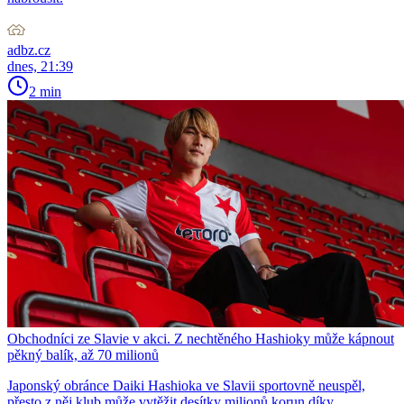
adbz.cz
dnes, 21:39
2 min
Obchodníci ze Slavie v akci. Z nechtěného Hashioky může kápnout
pěkný balík, až 70 milionů
Japonský obránce Daiki Hashioka ve Slavii sportovně neuspěl,
přesto z něj klub může vytěžit desítky milionů korun díky