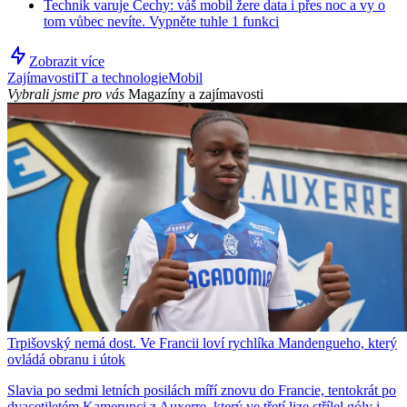
Technik varuje Čechy: váš mobil žere data i přes noc a vy o
tom vůbec nevíte. Vypněte tuhle 1 funkci
Zobrazit více
Zajímavosti
IT a technologie
Mobil
Vybrali jsme pro vás
Magazíny a zajímavosti
Trpišovský nemá dost. Ve Francii loví rychlíka Mandengueho, který
ovládá obranu i útok
Slavia po sedmi letních posilách míří znovu do Francie, tentokrát po
dvacetiletém Kamerunci z Auxerre, který ve třetí lize střílel góly i