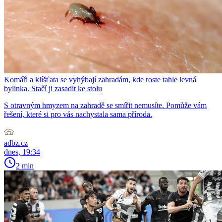
Komáři a klíšťata se vyhýbají zahradám, kde roste tahle levná
bylinka. Stačí ji zasadit ke stolu
S otravným hmyzem na zahradě se smířit nemusíte. Pomůže vám
řešení, které si pro vás nachystala sama příroda.
adbz.cz
dnes, 19:34
2 min