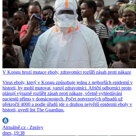
V Kongu hrozí mutace eboly, zdravotníci rozšíří zásah proti nákaze
Virus eboly, který v Kongu způsobuje jednu z nejhorších epidemií v
historii, by mohl mutovat, varují zdravotníci. Afričtí odborníci proto
plánují výrazně rozšířit zásah proti nákaze, včetně vyhledávání
pacientů přímo v domácnostech. Počet potvrzených případů už
překročil 4000 a podle úřadů jde o druhou největší epidemii eboly v
historii, uvedl list The Guardian.
Aktuálně.cz - Zprávy
dnes, 19:38