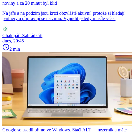
noviny a za 20 minut byl klid
Na jaře a na podzim jsou krtci obzvláště aktivní, protože si hledají
partnery a připravují se na zimu. Vypudit je tedy musíte včas.
Chalupáři-Zahrádkáři
dnes, 20:45
2 min
Google se usadil přímo ve Windows. Stačí ALT + mezerník a máte