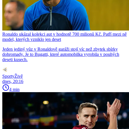
Ronaldo ukázal kolekci aut v hodnotě 700 milionů Kč. Patří mezi ně
model, kterých vzniklo jen deset
Jeden jediný vůz v Ronaldově garáži stojí víc než zbytek sbírky
dohromady. Je to Bugatti, které automobilka vyrobila v pouhých
deseti kusech.
SportyŽivě
dnes, 20:16
4 min