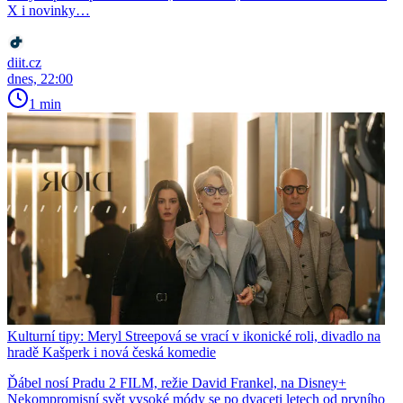
X i novinky…
diit.cz
dnes, 22:00
1 min
Kulturní tipy: Meryl Streepová se vrací v ikonické roli, divadlo na
hradě Kašperk i nová česká komedie
Ďábel nosí Pradu 2 FILM, režie David Frankel, na Disney+
Nekompromisní svět vysoké módy se po dvaceti letech od prvního