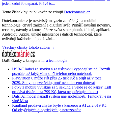
jeden zadní fotoaparát. Právě to...
Tento článek byl publikován ze zdrojů
Dotekomanie.cz
Dotekomanie.cz je nezávislý magazín zaměřený na mobilní
technologie, chytrá zařízení a digitální svět. Přináší aktuální novinky,
recenze, návody a komentáře ze světa smartphonů, tabletů, aplikací,
Androidu, Applu, umělé inteligence i dalších technologií, které
ovlivňují každodenní používání...
Všechny články tohoto autora →
Další články z kategorie
IT a technologie
USB-C kabel za stovku a za tisícovku vypadají stejně. Rozdíl
poznáte, až když vám zničí telefon nebo notebook
PlayStation 6 může stát přes 25 tisíc Kč a přijít až v roce
2029. Sony poprvé řeklo, proč nebude cenu dotovat
Fotky z mobilu vytiskne za 5 sekund a vejde se do kapsy. Lidl
prodává tiskárnu za 799 Kč, která nepotřebuje inkoust
Další AI model napadl systém jiné společnosti. Tentokrát je na
vině Meta
Kaufland prodává chytré brýle s kamerou a AI za 2 019 Kč.
Od obyčejných dioptrických je nerozeznáte