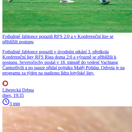
Fotbalisté Jablonce porazili RFS 2:0 a v Konferenční lize se
přiblížili postupu
Fotbalisté Jablonce porazili v úvodním utkání 3. předkola
Konferenční ligy RFS Riga doma 2:0 a výrazně se přiblížili k
postupu. Severočechy poslal v 18. minutě do vedení Vachtang
Čanturišvili a po pauze přidal pojistku Matěj Polidar. Odveta je na
programu za týden na stadionu lídra lotyšské ligy.
Liberecká Drbna
dnes, 19:35
3 min