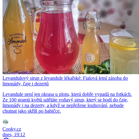
Levandulový sirup z levandule lékařské: Fialová letní zásoba do
limonády, čaje i dezertů
Levandule není jen okrasa u plotu, která dobře vypadá na fotkách.
Ze 100 gramů květů uděláte voňavý sirup, který se hodí do čaje,
limonády i na dezerty, a když se nepřežene louhování, nebude
chutnat jako skříň po babičce.
Cooky.cz
dnes, 19:12