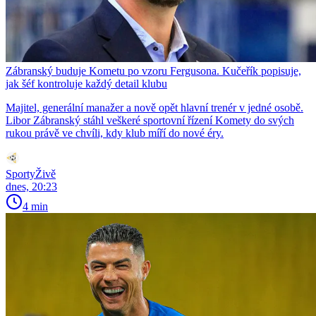
Zábranský buduje Kometu po vzoru Fergusona. Kučeřík popisuje,
jak šéf kontroluje každý detail klubu
Majitel, generální manažer a nově opět hlavní trenér v jedné osobě.
Libor Zábranský stáhl veškeré sportovní řízení Komety do svých
rukou právě ve chvíli, kdy klub míří do nové éry.
SportyŽivě
dnes, 20:23
4 min