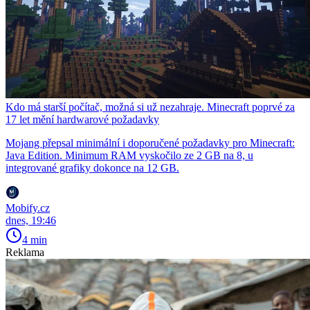
Kdo má starší počítač, možná si už nezahraje. Minecraft poprvé za
17 let mění hardwarové požadavky
Mojang přepsal minimální i doporučené požadavky pro Minecraft:
Java Edition. Minimum RAM vyskočilo ze 2 GB na 8, u
integrované grafiky dokonce na 12 GB.
Mobify.cz
dnes, 19:46
4 min
Reklama