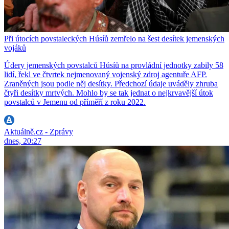
Při útocích povstaleckých Húsíů zemřelo na šest desítek jemenských
vojáků
Údery jemenských povstalců Húsíů na provládní jednotky zabily 58
lidí, řekl ve čtvrtek nejmenovaný vojenský zdroj agentuře AFP.
Zraněných jsou podle něj desítky. Předchozí údaje uváděly zhruba
čtyři desítky mrtvých. Mohlo by se tak jednat o nejkrvavější útok
povstalců v Jemenu od příměří z roku 2022.
Aktuálně.cz - Zprávy
dnes, 20:27