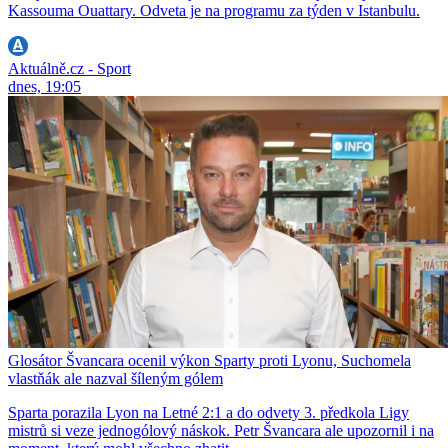
Kassouma Ouattary. Odveta je na programu za týden v Istanbulu.
Aktuálně.cz - Sport
dnes, 19:05
Glosátor Švancara ocenil výkon Sparty proti Lyonu, Suchomela
vlastňák ale nazval šíleným gólem
Sparta porazila Lyon na Letné 2:1 a do odvety 3. předkola Ligy
mistrů si veze jednogólový náskok. Petr Švancara ale upozornil i na