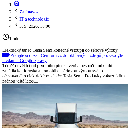
Zajímavosti
IT a technologie
3. 5. 2026, 18:00
1 min
Elektrický tahač Tesla Semi konečně vstoupil do sériové výroby
Přidejte si obsah Centrum.cz do oblíbených zdrojů pro Google
hledání a Google zprávy
Téměř devět let od prvotního představení a nespočtu odkladů
zahájila kalifornská automobilka sériovou výrobu svého
očekávaného elektrického tahače Tesla Semi. Dodávky zákazníkům
začnou ještě letos....