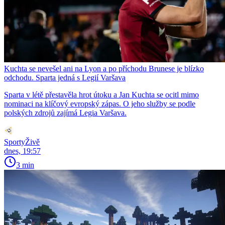
Kuchta se nevešel ani na Lyon a po příchodu Brunese je blízko
odchodu. Sparta jedná s Legií Varšava
Sparta v létě přestavěla hrot útoku a Jan Kuchta se ocitl mimo
nominaci na klíčový evropský zápas. O jeho služby se podle
polských zdrojů zajímá Legia Varšava.
SportyŽivě
dnes, 19:57
3 min