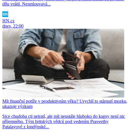
dílu vrátil. Nesmlouvavá...
HN.cz
dnes, 22:00
Mít finanční potíže v produktivním věku? Urychlí to stárnutí mozku,
ukazuje výzkum
Sice chudoba cti netratí, ale mít neustále hluboko do kapsy není nic
příjemného. Tým britských vědců pod vedením Praveethy
Patalayové z londýnské...