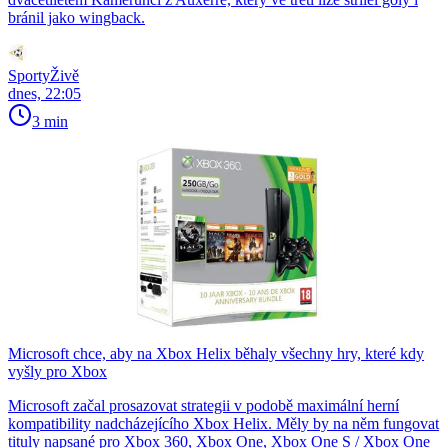
bránil jako wingback.
SportyŽivě
dnes, 22:05
3 min
Microsoft chce, aby na Xbox Helix běhaly všechny hry, které kdy
vyšly pro Xbox
Microsoft začal prosazovat strategii v podobě maximální herní
kompatibility nadcházejícího Xbox Helix. Měly by na něm fungovat
tituly napsané pro Xbox 360, Xbox One, Xbox One S / Xbox One