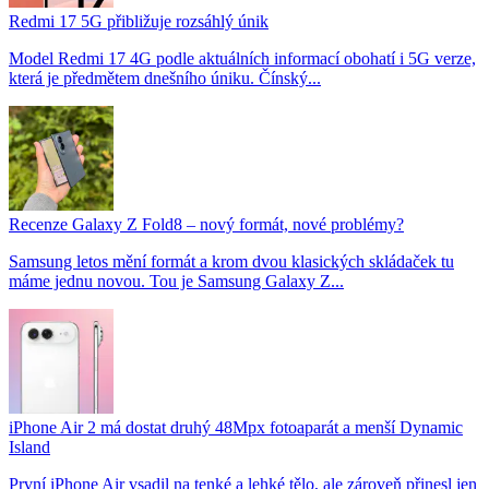
Redmi 17 5G přibližuje rozsáhlý únik
Model Redmi 17 4G podle aktuálních informací obohatí i 5G verze,
která je předmětem dnešního úniku. Čínský...
Recenze Galaxy Z Fold8 – nový formát, nové problémy?
Samsung letos mění formát a krom dvou klasických skládaček tu
máme jednu novou. Tou je Samsung Galaxy Z...
iPhone Air 2 má dostat druhý 48Mpx fotoaparát a menší Dynamic
Island
První iPhone Air vsadil na tenké a lehké tělo, ale zároveň přinesl jen