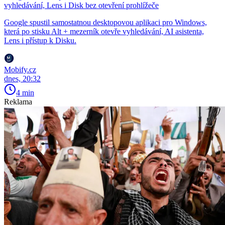
vyhledávání, Lens i Disk bez otevření prohlížeče
Google spustil samostatnou desktopovou aplikaci pro Windows,
která po stisku Alt + mezerník otevře vyhledávání, AI asistenta,
Lens i přístup k Disku.
Mobify.cz
dnes, 20:32
4 min
Reklama