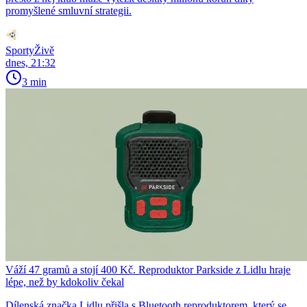
promyšlené smluvní strategii.
SportyŽivě
dnes, 21:32
3 min
Váží 47 gramů a stojí 400 Kč. Reproduktor Parkside z Lidlu hraje
lépe, než by kdokoliv čekal
Dílenská značka Lidlu přišla s Bluetooth reproduktorem, který se