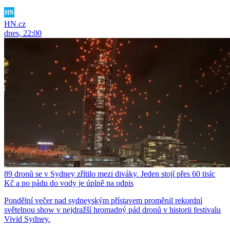
HN.cz
dnes, 22:00
89 dronů se v Sydney zřítilo mezi diváky. Jeden stojí přes 60 tisíc
Kč a po pádu do vody je úplně na odpis
Pondělní večer nad sydneyským přístavem proměnil rekordní
světelnou show v nejdražší hromadný pád dronů v historii festivalu
Vivid Sydney.