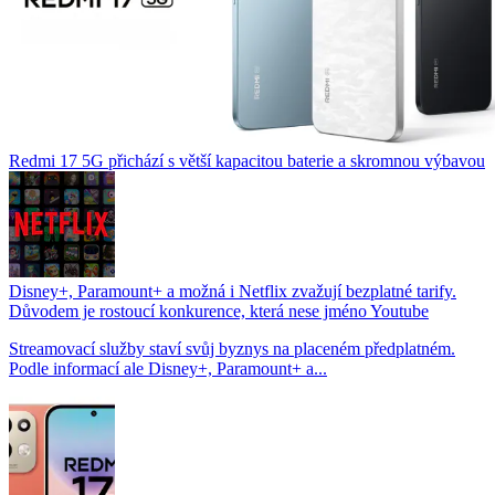
Redmi 17 5G přichází s větší kapacitou baterie a skromnou výbavou
Disney+, Paramount+ a možná i Netflix zvažují bezplatné tarify.
Důvodem je rostoucí konkurence, která nese jméno Youtube
Streamovací služby staví svůj byznys na placeném předplatném.
Podle informací ale Disney+, Paramount+ a...