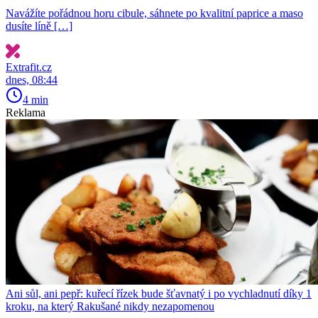
Navážíte pořádnou horu cibule, sáhnete po kvalitní paprice a maso
dusíte líně […]
Extrafit.cz
dnes, 08:44
4 min
Reklama
Ani sůl, ani pepř: kuřecí řízek bude šťavnatý i po vychladnutí díky 1
kroku, na který Rakušané nikdy nezapomenou