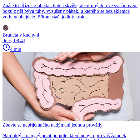
Znáte to. Řízek z oběda chutná skvěle, ale druhý den ve svačinovém
boxu z něj bývá tuhý, vysušený plátek, u kterého se bez sklenice
vody neobejdete. Přitom stačí jediný krok...
Bruneta v kuchyni
dnes, 08:43
4 min
Zbavte se nepříjemného nadýmaní jednou provždy
Nafouklý a napjatý pocit po jídle, které nebylo pro váš žaludek