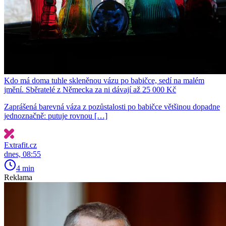
Kdo má doma tuhle skleněnou vázu po babičce, sedí na malém
jmění. Sběratelé z Německa za ni dávají až 25 000 Kč
Zaprášená barevná váza z pozůstalosti po babičce většinou dopadne
jednoznačně: putuje rovnou […]
Extrafit.cz
dnes, 08:55
4 min
Reklama