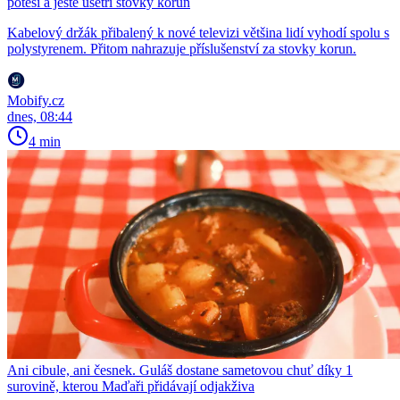
potěší a ještě ušetří stovky korun
Kabelový držák přibalený k nové televizi většina lidí vyhodí spolu s
polystyrenem. Přitom nahrazuje příslušenství za stovky korun.
Mobify.cz
dnes, 08:44
4 min
Ani cibule, ani česnek. Guláš dostane sametovou chuť díky 1
surovině, kterou Maďaři přidávají odjakživa