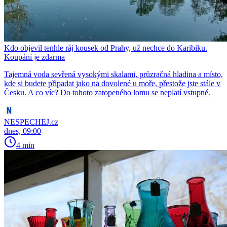
Kdo objevil tenhle ráj kousek od Prahy, už nechce do Karibiku.
Koupání je zdarma
Tajemná voda sevřená vysokými skalami, průzračná hladina a místo,
kde si budete připadat jako na dovolené u moře, přestože jste stále v
Česku. A co víc? Do tohoto zatopeného lomu se neplatí vstupné.
NESPECHEJ.cz
dnes, 09:00
4 min