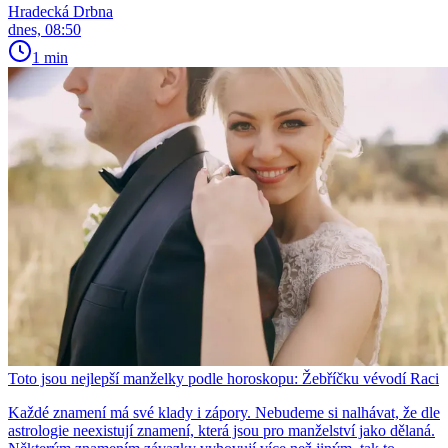
Hradecká Drbna
dnes, 08:50
1 min
Toto jsou nejlepší manželky podle horoskopu: Žebříčku vévodí Raci
Každé znamení má své klady i zápory. Nebudeme si nalhávat, že dle
astrologie neexistují znamení, která jsou pro manželství jako dělaná.