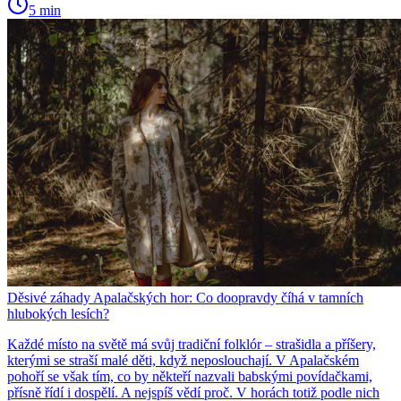
5 min
Děsivé záhady Apalačských hor: Co doopravdy číhá v tamních
hlubokých lesích?
Každé místo na světě má svůj tradiční folklór – strašidla a příšery,
kterými se straší malé děti, když neposlouchají. V Apalačském
pohoří se však tím, co by někteří nazvali babskými povídačkami,
přísně řídí i dospělí. A nejspíš vědí proč. V horách totiž podle nich