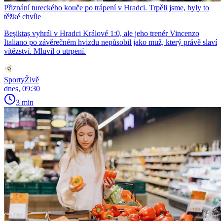
Přiznání tureckého kouče po trápení v Hradci. Trpěli jsme, byly to
těžké chvíle
Beşiktaş vyhrál v Hradci Králové 1:0, ale jeho trenér Vincenzo
Italiano po závěrečném hvizdu nepůsobil jako muž, který právě slaví
vítězství. Mluvil o utrpení.
SportyŽivě
dnes, 09:30
3 min