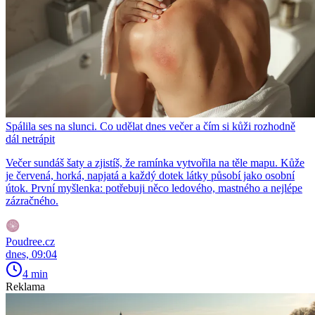
Spálila ses na slunci. Co udělat dnes večer a čím si kůži rozhodně
dál netrápit
Večer sundáš šaty a zjistíš, že ramínka vytvořila na těle mapu. Kůže
je červená, horká, napjatá a každý dotek látky působí jako osobní
útok. První myšlenka: potřebuji něco ledového, mastného a nejlépe
zázračného.
Poudree.cz
dnes, 09:04
4 min
Reklama