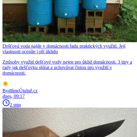
Dešťová voda najde v domácnosti řadu praktických využití. Její
vlastnosti oceníte i při úklidu
Způsoby využití dešťové vody nejen pro úklid domácnosti. 3 tipy a
rady jak dešťovku sbírat a uchovávat čistou pro využití v
domácnosti.
BydlímeÚtulně.cz
dnes, 09:17
2 min