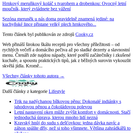
Hrnkový meruňkový koláč s tvarohem a drobenkou: Ovocný letní
moučník, který zvládnete bez vážení
Sezóna meruněk u nás doma pravidelně znamená jediné: na
kuchyňské lince přistane velký plech hrnkového...
Tento článek byl publikován ze zdrojů
Cooky.cz
Web přináší širokou škálu receptů pro všechny příležitosti – od
rychlých večeří a domácího pečiva až po sladké dezerty a slavnostní
menu. Čtenáři zde najdou nápady, které potěší začátečníky i zkušené
kuchaře, a spoustu praktických tipů, jak z běžných surovin vykouzlit
skvělá jídla. Kromě...
Všechny články tohoto autora →
Další články z kategorie
Lifestyle
Trik na nadýchanou bílkovou pěnu: Dokonalé indiánky s
jahodovou pěnou a čokoládovou polevou
Letní nastavení oken může zvýšit komfort v domácnosti. Stačí
jednoduchá úprava, kterou mnoho lidí nezná
Kravský hnůj do sudu s dešťovkou: jedna dávka navíc a
záhon spálíte dřív, než si toho všimnete. Většina zahrádkářů to