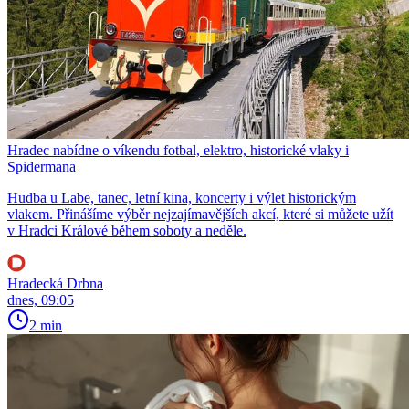
Hradec nabídne o víkendu fotbal, elektro, historické vlaky i
Spidermana
Hudba u Labe, tanec, letní kina, koncerty i výlet historickým
vlakem. Přinášíme výběr nejzajímavějších akcí, které si můžete užít
v Hradci Králové během soboty a neděle.
Hradecká Drbna
dnes, 09:05
2 min