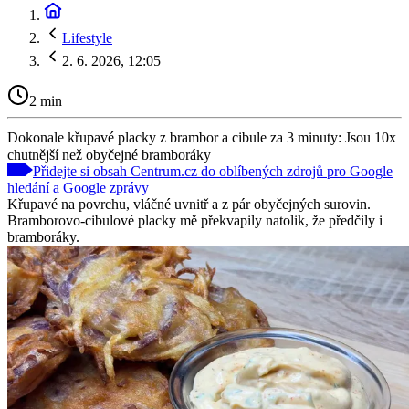
Lifestyle
2. 6. 2026, 12:05
2 min
Dokonale křupavé placky z brambor a cibule za 3 minuty: Jsou 10x
chutnější než obyčejné bramboráky
Přidejte si obsah Centrum.cz do oblíbených zdrojů pro Google
hledání a Google zprávy
Křupavé na povrchu, vláčné uvnitř a z pár obyčejných surovin.
Bramborovo-cibulové placky mě překvapily natolik, že předčily i
bramboráky.