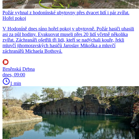
Požár vyhnal z hodonínské ubytovny přes dvacet lidí i pár zvířat.
Hořel pokoj
V Hodoníně dnes ráno hořel pokoj v ubytovně. Požár hasiči uhasili
asi za půl hodiny. Evakuovat museli přes 20 lidí včetně několika
zvířat. Záchranáři ošetřili tři lidi, kteří se nadýchali kouře, řekli
mluvčí jihomoravských hasičů Jaroslav Mikoška a mluvčí
záchranářů Michaela Bothová.
Brněnská Drbna
dnes, 09:00
1 min