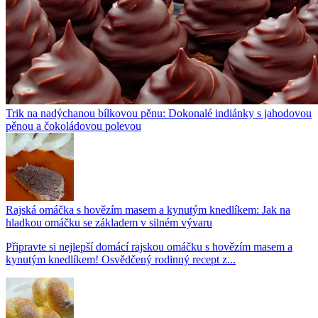
Trik na nadýchanou bílkovou pěnu: Dokonalé indiánky s jahodovou
pěnou a čokoládovou polevou
Rajská omáčka s hovězím masem a kynutým knedlíkem: Jak na
hladkou omáčku se základem v silném vývaru
Připravte si nejlepší domácí rajskou omáčku s hovězím masem a
kynutým knedlíkem! Osvědčený rodinný recept z...