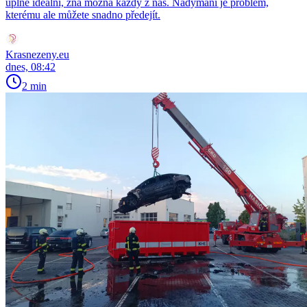
úplně ideální, zná možná každý z nás. Nadýmání je problém,
kterému ale můžete snadno předejít.
Krasnezeny.eu
dnes, 08:42
2 min