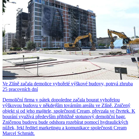
Ve Zlíně začala demolice vyhořelé výškové budovy, potrvá zhruba
25 pracovních dní
Demoliční firma v pátek dopoledne začala bourat vyhořelou
výškovou budovu v někdejším továrním areálu ve Zlíně. Zničený
objekt si od jeho majitele, společnosti Cream, převzala ve čtvrtek. K
bourání využívá především přibližně stotunový demoliční bagr.
Zničenou budovu bude odshora rozebírat pomocí hydraulických
nůžek, řekl ředitel marketingu a komunikace společnosti Cream
Marcel Schmidt.