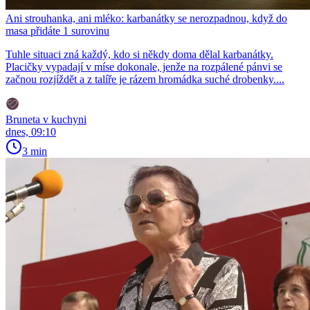
Ani strouhanka, ani mléko: karbanátky se nerozpadnou, když do
masa přidáte 1 surovinu
Tuhle situaci zná každý, kdo si někdy doma dělal karbanátky.
Placičky vypadají v míse dokonale, jenže na rozpálené pánvi se
začnou rozjíždět a z talíře je rázem hromádka suché drobenky....
Bruneta v kuchyni
dnes, 09:10
3 min