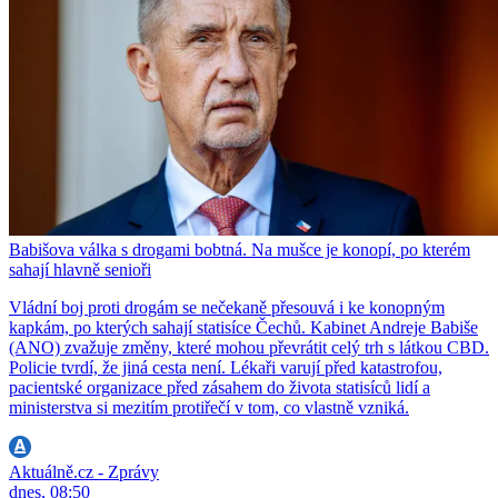
Babišova válka s drogami bobtná. Na mušce je konopí, po kterém
sahají hlavně senioři
Vládní boj proti drogám se nečekaně přesouvá i ke konopným
kapkám, po kterých sahají statisíce Čechů. Kabinet Andreje Babiše
(ANO) zvažuje změny, které mohou převrátit celý trh s látkou CBD.
Policie tvrdí, že jiná cesta není. Lékaři varují před katastrofou,
pacientské organizace před zásahem do života statisíců lidí a
ministerstva si mezitím protiřečí v tom, co vlastně vzniká.
Aktuálně.cz - Zprávy
dnes, 08:50