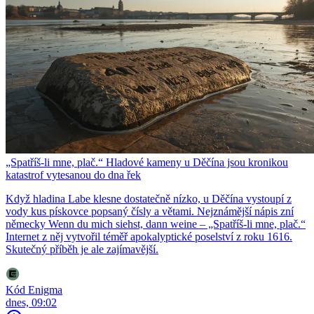
„Spatříš-li mne, plač.“ Hladové kameny u Děčína jsou kronikou
katastrof vytesanou do dna řek
Když hladina Labe klesne dostatečně nízko, u Děčína vystoupí z
vody kus pískovce popsaný čísly a větami. Nejznámější nápis zní
německy Wenn du mich siehst, dann weine – „Spatříš-li mne, plač.“
Internet z něj vytvořil téměř apokalyptické poselství z roku 1616.
Skutečný příběh je ale zajímavější.
Kód Enigma
dnes, 09:02