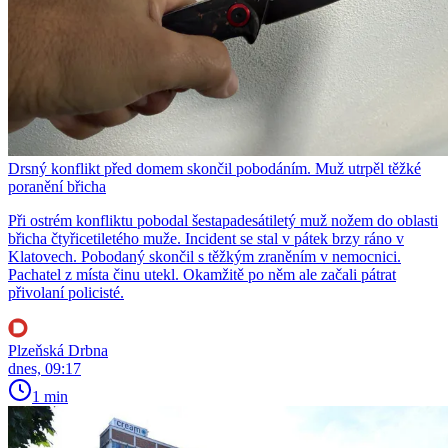
Drsný konflikt před domem skončil pobodáním. Muž utrpěl těžké
poranění břicha
Při ostrém konfliktu pobodal šestapadesátiletý muž nožem do oblasti
břicha čtyřicetiletého muže. Incident se stal v pátek brzy ráno v
Klatovech. Pobodaný skončil s těžkým zraněním v nemocnici.
Pachatel z místa činu utekl. Okamžitě po něm ale začali pátrat
přivolaní policisté.
Plzeňská Drbna
dnes, 09:17
1 min