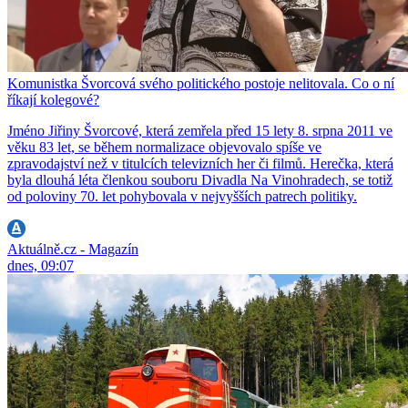
Komunistka Švorcová svého politického postoje nelitovala. Co o ní
říkají kolegové?
Jméno Jiřiny Švorcové, která zemřela před 15 lety 8. srpna 2011 ve
věku 83 let, se během normalizace objevovalo spíše ve
zpravodajství než v titulcích televizních her či filmů. Herečka, která
byla dlouhá léta členkou souboru Divadla Na Vinohradech, se totiž
od poloviny 70. let pohybovala v nejvyšších patrech politiky.
Aktuálně.cz - Magazín
dnes, 09:07