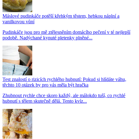
Máslové pudinkáče potěší křehkým těstem, hebkou náplní a
vanilkovou vůní
Pudinkáče jsou pro mě ztělesněním domácího pečení v té nejlepší
podobě. Nadýchané kynuté pletenky plněné...
Test znalostí o rizicích rychlého hubnutí: Pokud si hlídáte váhu,
těchto 10 otázek by pro vás měla být hračka
Zhubnout rychle chce skoro každý, ale málokdo tuší, co rychlé
hubnutí s tělem skutečně dělá. Tento kvíz...