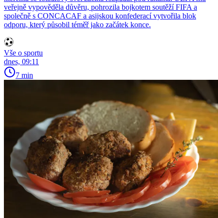
veřejně vypověděla důvěru, pohrozila bojkotem soutěží FIFA a
společně s CONCACAF a asijskou konfederací vytvořila blok
odporu, který působil téměř jako začátek konce.
Vše o sportu
dnes, 09:11
7 min