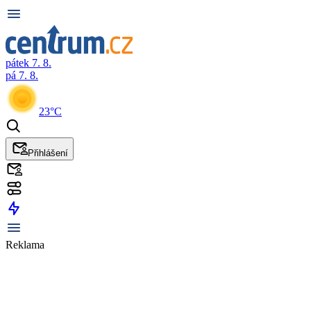
pátek 7. 8.
pá 7. 8.
23°C
Přihlášení
Reklama