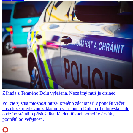
Záhada z Temného Dolu vyřešena. Neznámý muž je cizinec
Policie zjistila totožnost muže, kterého záchranáři v pondělí večer
našli ležet před svou základnou v Temném Dole na Trutnovsku. Jde
o cizího státního příslušníka. K identifikaci pomohly desítky
podnětů od veřejnosti.