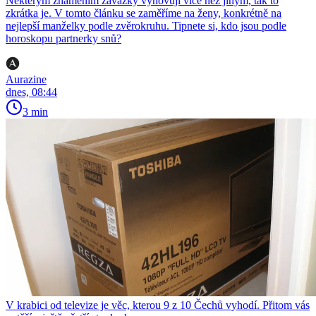
Některým znamením závazky vyhovují více než jiným, tak to
zkrátka je. V tomto článku se zaměříme na ženy, konkrétně na
nejlepší manželky podle zvěrokruhu. Tipnete si, kdo jsou podle
horoskopu partnerky snů?
Aurazine
dnes, 08:44
3 min
V krabici od televize je věc, kterou 9 z 10 Čechů vyhodí. Přitom vás