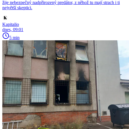
žije nebezpečný nadpřirozený predátor, z něhož tu mají strach i ti
největší skeptici.
Kapitalio
dnes, 09:01
5 min