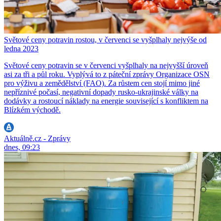
Světové ceny potravin rostou, v červenci se vyšplhaly nejvýše od
ledna 2023
Světové ceny potravin se v červenci vyšplhaly na nejvyšší úroveň
asi za tři a půl roku. Vyplývá to z páteční zprávy Organizace OSN
pro výživu a zemědělství (FAO). Za růstem cen stojí mimo jiné
nepříznivé počasí, negativní dopady rusko-ukrajinské války na
dodávky a rostoucí náklady na energie související s konfliktem na
Blízkém východě.
Aktuálně.cz - Zprávy
dnes, 09:23