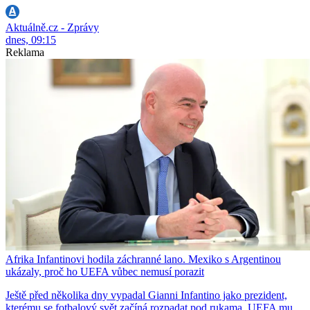
Aktuálně.cz - Zprávy
dnes, 09:15
Reklama
Afrika Infantinovi hodila záchranné lano. Mexiko s Argentinou
ukázaly, proč ho UEFA vůbec nemusí porazit
Ještě před několika dny vypadal Gianni Infantino jako prezident,
kterému se fotbalový svět začíná rozpadat pod rukama. UEFA mu