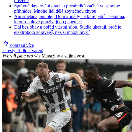
přežene
Správné dávkování pracích prostředků začíná ve správné
přihrádce. Mnoho lidí dělá zbytečnou chybu
Ani smetana, ani olej. Do marinády na kuře patří 1 tekutina,
kterou Italové používají po generace
Dál bez obav a pořád vlastní silou. Studie ukazují, proč je
elektrokolo zdravější, než si mnozí myslí
Zobrazit více
Lifestyle
Jídlo a vaření
Vybrali jsme pro vás
Magazíny a zajímavosti