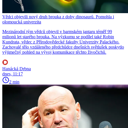
Vědci objevili nový druh brouka z doby dinosaurů. Pomohla i
olomoucká univerzita
Mezinárodní tým vědců objevil v barmském jantaru téměř 99
milionů let starého brouka. Na výzkumu se podílel také Robin
Kundrata, vědec z Přírodovědecké fakulty Univerzity Palackého.
Zachovalé tělo vzdáleného předchůdce dnešních světlušek poskytlo
výjimečný pohled na vývoj komunikace těchto živočichů.
Hanácká Drbna
dnes, 11:17
2 min