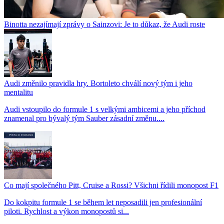
Binotta nezajímají zprávy o Sainzovi: Je to důkaz, že Audi roste
Audi změnilo pravidla hry. Bortoleto chválí nový tým i jeho
mentalitu
Audi vstoupilo do formule 1 s velkými ambicemi a jeho příchod
znamenal pro bývalý tým Sauber zásadní změnu....
Co mají společného Pitt, Cruise a Rossi? Všichni řídili monopost F1
Do kokpitu formule 1 se během let neposadili jen profesionální
piloti. Rychlost a výkon monopostů si...