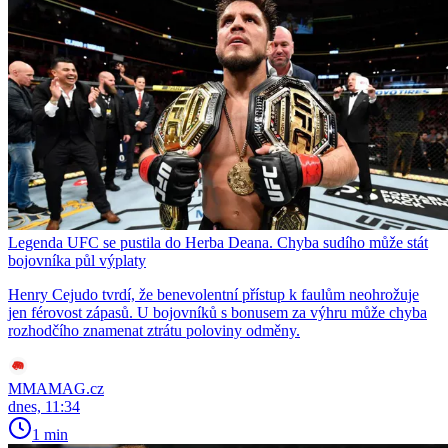
Legenda UFC se pustila do Herba Deana. Chyba sudího může stát
bojovníka půl výplaty
Henry Cejudo tvrdí, že benevolentní přístup k faulům neohrožuje
jen férovost zápasů. U bojovníků s bonusem za výhru může chyba
rozhodčího znamenat ztrátu poloviny odměny.
MMAMAG.cz
dnes, 11:34
1 min