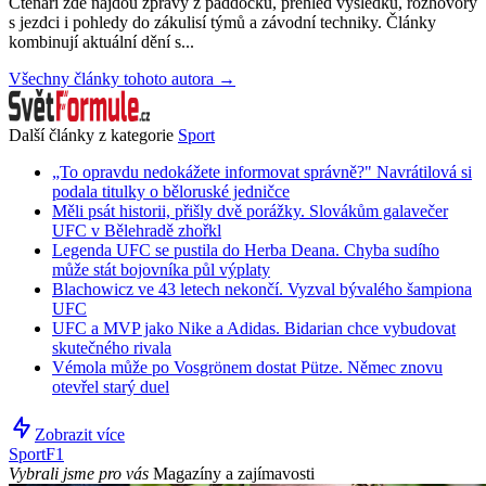
Čtenáři zde najdou zprávy z paddocku, přehled výsledků, rozhovory
s jezdci i pohledy do zákulisí týmů a závodní techniky. Články
kombinují aktuální dění s...
Všechny články tohoto autora →
Další články z kategorie
Sport
„To opravdu nedokážete informovat správně?" Navrátilová si
podala titulky o běloruské jedničce
Měli psát historii, přišly dvě porážky. Slovákům galavečer
UFC v Bělehradě zhořkl
Legenda UFC se pustila do Herba Deana. Chyba sudího
může stát bojovníka půl výplaty
Blachowicz ve 43 letech nekončí. Vyzval bývalého šampiona
UFC
UFC a MVP jako Nike a Adidas. Bidarian chce vybudovat
skutečného rivala
Vémola může po Vosgrönem dostat Pütze. Němec znovu
otevřel starý duel
Zobrazit více
Sport
F1
Vybrali jsme pro vás
Magazíny a zajímavosti