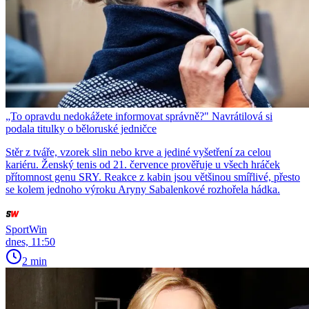
„To opravdu nedokážete informovat správně?" Navrátilová si
podala titulky o běloruské jedničce
Stěr z tváře, vzorek slin nebo krve a jediné vyšetření za celou
kariéru. Ženský tenis od 21. července prověřuje u všech hráček
přítomnost genu SRY. Reakce z kabin jsou většinou smířlivé, přesto
se kolem jednoho výroku Aryny Sabalenkové rozhořela hádka.
SportWin
dnes, 11:50
2 min