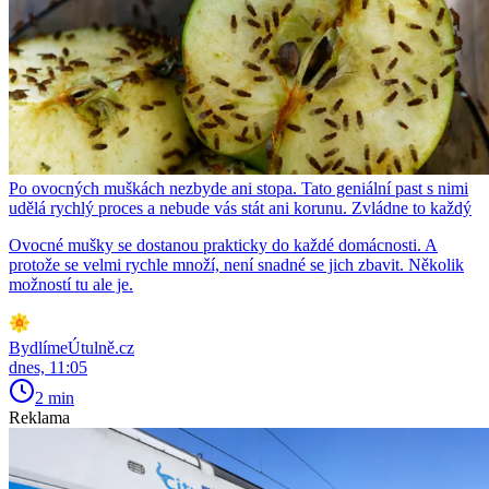
Po ovocných muškách nezbyde ani stopa. Tato geniální past s nimi
udělá rychlý proces a nebude vás stát ani korunu. Zvládne to každý
Ovocné mušky se dostanou prakticky do každé domácnosti. A
protože se velmi rychle množí, není snadné se jich zbavit. Několik
možností tu ale je.
BydlímeÚtulně.cz
dnes, 11:05
2 min
Reklama