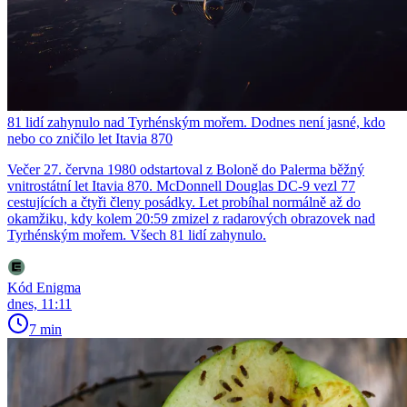
81 lidí zahynulo nad Tyrhénským mořem. Dodnes není jasné, kdo
nebo co zničilo let Itavia 870
Večer 27. června 1980 odstartoval z Boloně do Palerma běžný
vnitrostátní let Itavia 870. McDonnell Douglas DC-9 vezl 77
cestujících a čtyři členy posádky. Let probíhal normálně až do
okamžiku, kdy kolem 20:59 zmizel z radarových obrazovek nad
Tyrhénským mořem. Všech 81 lidí zahynulo.
Kód Enigma
dnes, 11:11
7 min