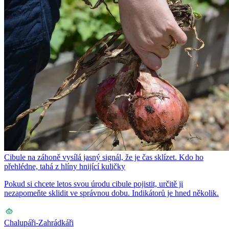
Cibule na záhoně vysílá jasný signál, že je čas sklízet. Kdo ho
přehlédne, tahá z hlíny hnijící kuličky
Pokud si chcete letos svou úrodu cibule pojistit, určitě ji
nezapomeňte sklidit ve správnou dobu. Indikátorů je hned několik.
Chalupáři-Zahrádkáři