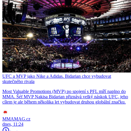
UFC a MVP jako Nike a Adidas. Bidarian chce vybudovat
skutečného rivala
Most Valuable Promotions (MVP) po spojení s PFL míří naplno do
MMA. Šéf MVP Nakisa Bidarian přiznává velký náskok UFC, jeho
cílem je ale během několika let vybudovat druhou globální značku.
MMAMAG.cz
dnes, 11:24