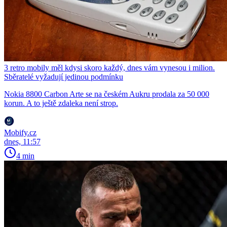
3 retro mobily měl kdysi skoro každý, dnes vám vynesou i milion.
Sběratelé vyžadují jedinou podmínku
Nokia 8800 Carbon Arte se na českém Aukru prodala za 50 000
korun. A to ještě zdaleka není strop.
Mobify.cz
dnes, 11:57
4 min