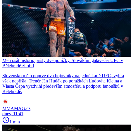
Měli psát historii, přišly dvě porážky. Slovákům galavečer UFC v
Bělehradě zhořkl
Slovensko mělo poprvé dva bojovníky na jedné kartě UFC, výhra
však nepřišla. Trenér Ján Hudák po porážkách Ľudovíta Kleina a
Vlasta Čepa vyzdvihl především atmosféru a podporu fanoušků v
Bělehradě.
MMAMAG.cz
dnes, 11:41
1 min