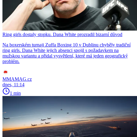
Ring girls dostaly stopku. Dana White prozradil bizarní důvod
Na boxerském turnaji Zuffa Boxing 10 v Dublinu chyběly tradiční
ring girls. Dana White jejich absenci spojil s požadavkem na
mužskou variantu a přidal vysvětlení, které má jeden geografický
problém.
MMAMAG.cz
dnes, 11:14
1 min