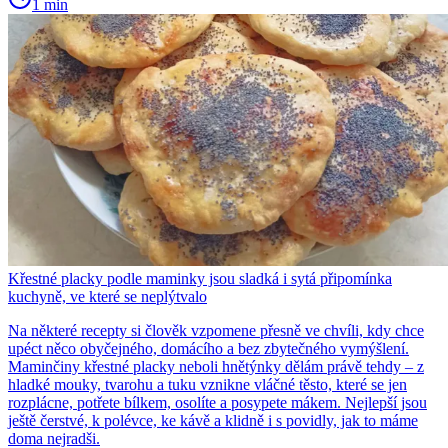
1 min
Křestné placky podle maminky jsou sladká i sytá připomínka
kuchyně, ve které se neplýtvalo
Na některé recepty si člověk vzpomene přesně ve chvíli, kdy chce
upéct něco obyčejného, domácího a bez zbytečného vymýšlení.
Maminčiny křestné placky neboli hnětýnky dělám právě tehdy – z
hladké mouky, tvarohu a tuku vznikne vláčné těsto, které se jen
rozplácne, potřete bílkem, osolíte a posypete mákem. Nejlepší jsou
ještě čerstvé, k polévce, ke kávě a klidně i s povidly, jak to máme
doma nejradši.