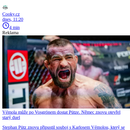
Cooky.cz
dnes, 11:20
4 min
Reklama
Vémola může po Vosgrönem dostat Pütze. Němec znovu otevřel
starý duel
Stephan Pütz znovu připustil souboj s Karlosem Vémolou, který se