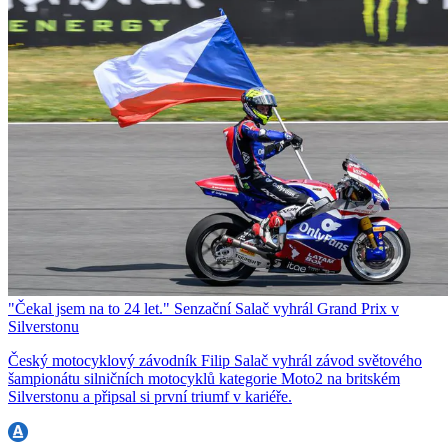
"Čekal jsem na to 24 let." Senzační Salač vyhrál Grand Prix v
Silverstonu
Český motocyklový závodník Filip Salač vyhrál závod světového
šampionátu silničních motocyklů kategorie Moto2 na britském
Silverstonu a připsal si první triumf v kariéře.