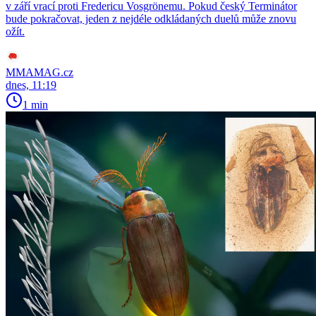
v září vrací proti Fredericu Vosgrönemu. Pokud český Terminátor
bude pokračovat, jeden z nejdéle odkládaných duelů může znovu
ožít.
MMAMAG.cz
dnes, 11:19
1 min