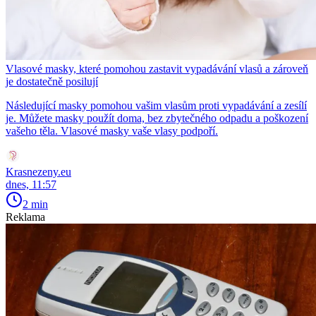
Vlasové masky, které pomohou zastavit vypadávání vlasů a zároveň
je dostatečně posilují
Následující masky pomohou vašim vlasům proti vypadávání a zesílí
je. Můžete masky použít doma, bez zbytečného odpadu a poškození
vašeho těla. Vlasové masky vaše vlasy podpoří.
Krasnezeny.eu
dnes, 11:57
2 min
Reklama