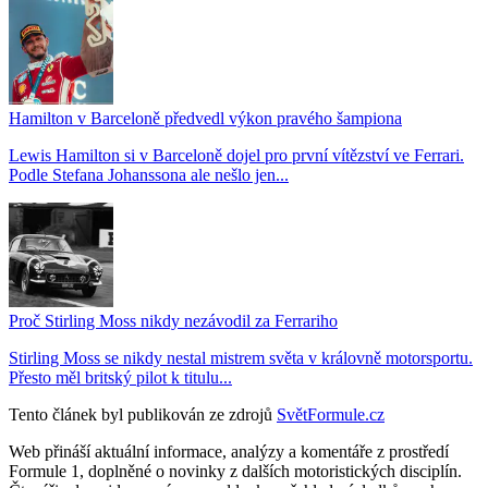
Hamilton v Barceloně předvedl výkon pravého šampiona
Lewis Hamilton si v Barceloně dojel pro první vítězství ve Ferrari.
Podle Stefana Johanssona ale nešlo jen...
Proč Stirling Moss nikdy nezávodil za Ferrariho
Stirling Moss se nikdy nestal mistrem světa v královně motorsportu.
Přesto měl britský pilot k titulu...
Tento článek byl publikován ze zdrojů
SvětFormule.cz
Web přináší aktuální informace, analýzy a komentáře z prostředí
Formule 1, doplněné o novinky z dalších motoristických disciplín.