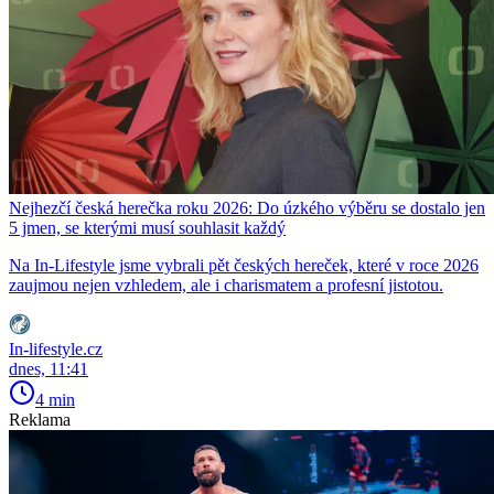
Nejhezčí česká herečka roku 2026: Do úzkého výběru se dostalo jen
5 jmen, se kterými musí souhlasit každý
Na In-Lifestyle jsme vybrali pět českých hereček, které v roce 2026
zaujmou nejen vzhledem, ale i charismatem a profesní jistotou.
In-lifestyle.cz
dnes, 11:41
4 min
Reklama