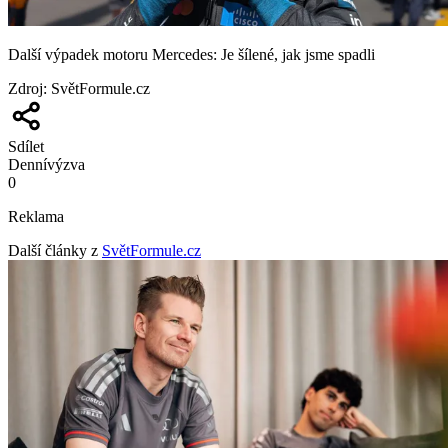
Další výpadek motoru Mercedes: Je šílené, jak jsme spadli
Zdroj
:
SvětFormule.cz
Sdílet
Denní
výzva
0
Reklama
Další články z
SvětFormule.cz