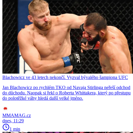
Blachowicz ve 43 letech nekončí. Vyzval bývalého šampiona UFC
Jan Blachowicz po rychlém TKO od Navaja Stirlinga neřeší odchod
do důchodu. Naopak si řekl o Roberta Whittakera, který po přestupu
do polotěžké váhy hledá další velké jméno.
MMAMAG.cz
dnes, 11:29
1 min