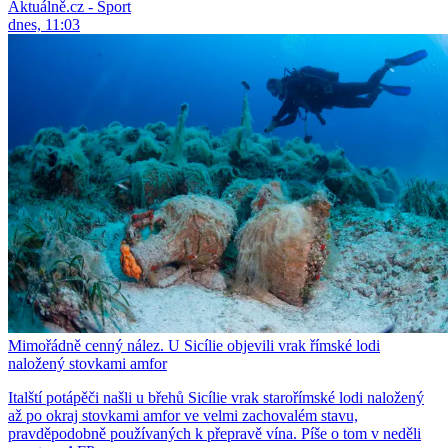
Aktuálně.cz - Sport
dnes, 11:03
Mimořádně cenný nález. U Sicílie objevili vrak římské lodi
naložený stovkami amfor
Italští potápěči našli u břehů Sicílie vrak starořímské lodi naložený
až po okraj stovkami amfor ve velmi zachovalém stavu,
pravděpodobně používaných k přepravě vína. Píše o tom v neděli