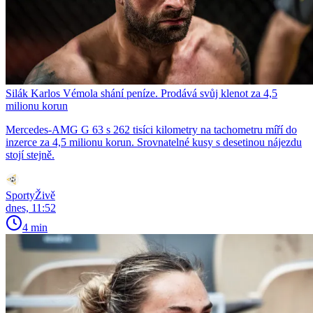
Silák Karlos Vémola shání peníze. Prodává svůj klenot za 4,5
milionu korun
Mercedes-AMG G 63 s 262 tisíci kilometry na tachometru míří do
inzerce za 4,5 milionu korun. Srovnatelné kusy s desetinou nájezdu
stojí stejně.
SportyŽivě
dnes, 11:52
4 min