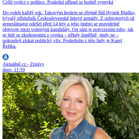
Čeští vojáci v politice. Poslední případ se hodně vymyká
Do voleb každý rok. Takovým heslem se zřejmě řídí Hynek Blaško,
bývalý příslušník Československé lidové armády. Z ozbrojených sil
generálmajor odešel před 14 lety a jeho jméno se pravidelně
objevuje mezi volenými kandidáty. On sám je potvrzením toho, jak
se lidé se zkušenostmi z vojska – někdy úspěšně, jindy ne –
pokoušejí získat politický vliv. Posledním z této řady je Karel
Řehka.
Aktuálně.cz - Zprávy
dnes, 11:59