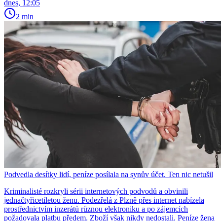
dnes, 12:05
2 min
Podvedla desítky lidí, peníze posílala na synův účet. Ten nic netušil
Kriminalisté rozkryli sérii internetových podvodů a obvinili
jednačtyřicetiletou ženu. Podezřelá z Plzně přes internet nabízela
prostřednictvím inzerátů různou elektroniku a po zájemcích
požadovala platbu předem. Zboží však nikdy nedostali. Peníze žena