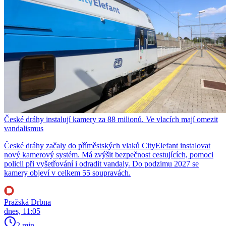
České dráhy instalují kamery za 88 milionů. Ve vlacích mají omezit
vandalismus
České dráhy začaly do příměstských vlaků CityElefant instalovat
nový kamerový systém. Má zvýšit bezpečnost cestujících, pomoci
policii při vyšetřování i odradit vandaly. Do podzimu 2027 se
kamery objeví v celkem 55 soupravách.
Pražská Drbna
dnes, 11:05
2 min