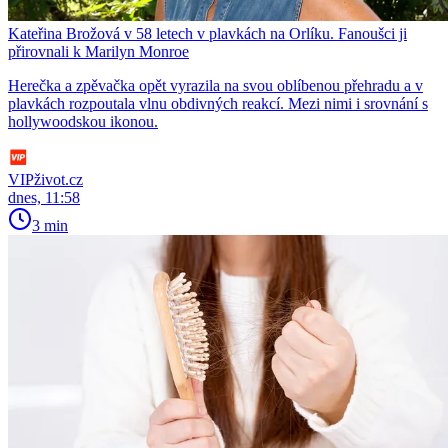
Kateřina Brožová v 58 letech v plavkách na Orlíku. Fanoušci ji
přirovnali k Marilyn Monroe
Herečka a zpěvačka opět vyrazila na svou oblíbenou přehradu a v
plavkách rozpoutala vlnu obdivných reakcí. Mezi nimi i srovnání s
hollywoodskou ikonou.
VIPživot.cz
dnes, 11:58
3 min