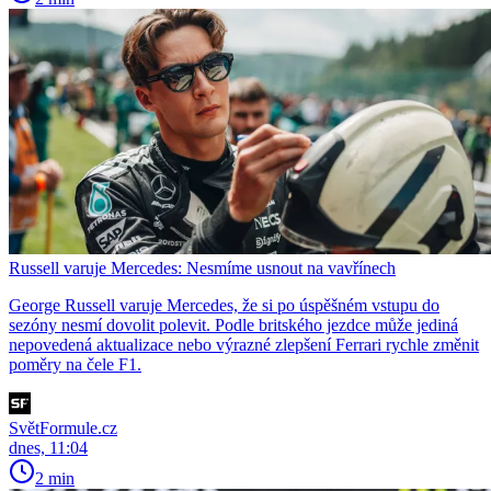
Russell varuje Mercedes: Nesmíme usnout na vavřínech
George Russell varuje Mercedes, že si po úspěšném vstupu do
sezóny nesmí dovolit polevit. Podle britského jezdce může jediná
nepovedená aktualizace nebo výrazné zlepšení Ferrari rychle změnit
poměry na čele F1.
SvětFormule.cz
dnes, 11:04
2 min