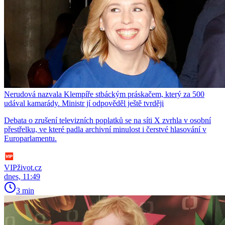
Nerudová nazvala Klempíře stbáckým práskačem, který za 500
udával kamarády. Ministr jí odpověděl ještě tvrději
Debata o zrušení televizních poplatků se na síti X zvrhla v osobní
přestřelku, ve které padla archivní minulost i čerstvé hlasování v
Europarlamentu.
VIPživot.cz
dnes, 11:49
3 min