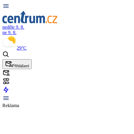
neděle 9. 8.
ne 9. 8.
29°C
Přihlášení
Reklama