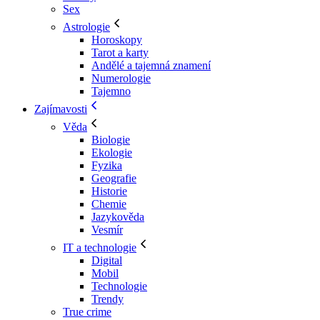
Sex
Astrologie
Horoskopy
Tarot a karty
Andělé a tajemná znamení
Numerologie
Tajemno
Zajímavosti
Věda
Biologie
Ekologie
Fyzika
Geografie
Historie
Chemie
Jazykověda
Vesmír
IT a technologie
Digital
Mobil
Technologie
Trendy
True crime