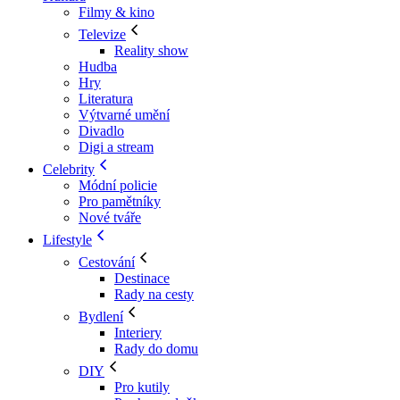
Filmy & kino
Televize
Reality show
Hudba
Hry
Literatura
Výtvarné umění
Divadlo
Digi a stream
Celebrity
Módní policie
Pro pamětníky
Nové tváře
Lifestyle
Cestování
Destinace
Rady na cesty
Bydlení
Interiery
Rady do domu
DIY
Pro kutily