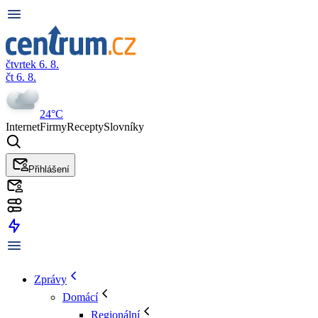
čtvrtek 6. 8.
čt 6. 8.
24°C
Internet
Firmy
Recepty
Slovníky
Přihlášení
Zprávy
Domácí
Regionální