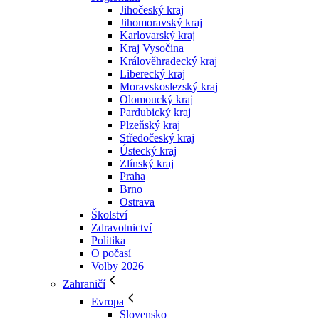
Jihočeský kraj
Jihomoravský kraj
Karlovarský kraj
Kraj Vysočina
Králověhradecký kraj
Liberecký kraj
Moravskoslezský kraj
Olomoucký kraj
Pardubický kraj
Plzeňský kraj
Středočeský kraj
Ústecký kraj
Zlínský kraj
Praha
Brno
Ostrava
Školství
Zdravotnictví
Politika
O počasí
Volby 2026
Zahraničí
Evropa
Slovensko