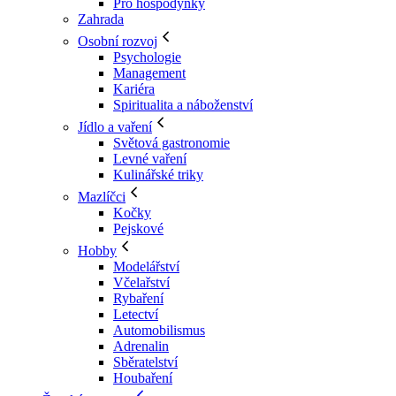
Pro hospodyňky
Zahrada
Osobní rozvoj
Psychologie
Management
Kariéra
Spiritualita a náboženství
Jídlo a vaření
Světová gastronomie
Levné vaření
Kulinářské triky
Mazlíčci
Kočky
Pejskové
Hobby
Modelářství
Včelařství
Rybaření
Letectví
Automobilismus
Adrenalin
Sběratelství
Houbaření