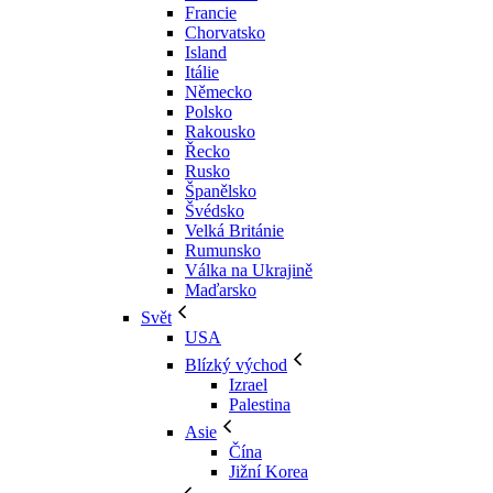
Francie
Chorvatsko
Island
Itálie
Německo
Polsko
Rakousko
Řecko
Rusko
Španělsko
Švédsko
Velká Británie
Rumunsko
Válka na Ukrajině
Maďarsko
Svět
USA
Blízký východ
Izrael
Palestina
Asie
Čína
Jižní Korea