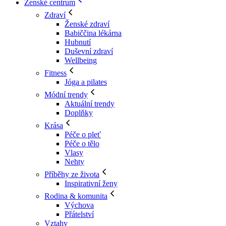
Ženské centrum
Zdraví
Ženské zdraví
Babiččina lékárna
Hubnutí
Duševní zdraví
Wellbeing
Fitness
Jóga a pilates
Módní trendy
Aktuální trendy
Doplňky
Krása
Péče o pleť
Péče o tělo
Vlasy
Nehty
Příběhy ze života
Inspirativní ženy
Rodina & komunita
Výchova
Přátelství
Vztahy