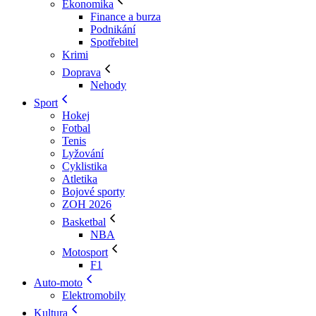
Ekonomika
Finance a burza
Podnikání
Spotřebitel
Krimi
Doprava
Nehody
Sport
Hokej
Fotbal
Tenis
Lyžování
Cyklistika
Atletika
Bojové sporty
ZOH 2026
Basketbal
NBA
Motosport
F1
Auto-moto
Elektromobily
Kultura